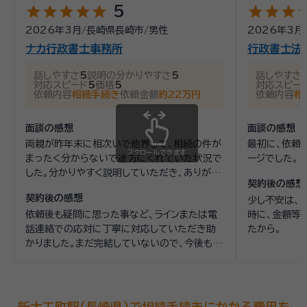
star
star
star
star
star
star
star
star
st
5
2026年3月
/
長崎県長崎市
/
男性
2026年3月
ナカ行政書士事務所
行政書士法
話しやすさ
5
説明の分かりやすさ
5
話しやすさ
対応スピード
5
価格
5
対応スピー
依頼内容
相続手続き
依頼金額
約22万円
依頼内容
相
面談の感想
面談の感想
両親が昨年末に相次いで他界して、相続の件が
最初に、依頼
スクロールできます
まったく分からないで途方にくれていた状況で
ージでした｡
した。分かりやすく説明していただき、ありがた
契約後の感想
く思っています。
契約後の感想
少し不安は、
依頼後も疑問に思った事など、ラインまたは電
時に、金額等
話連絡での応対に丁寧に対応していただき助
たから。
かりました。まだ完結していないので、今後もよ
ろしくお願い致します。