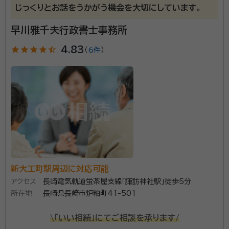
じっくりとお話をうかがう機会を大切にしています。
蛍茶屋駅
新中川町駅
新大工町駅
諏訪神社駅
早川雅千夫行政書士事務所
市民会館駅
桜町駅
star
star
star
star
star_half
4.83
（
6件
）
新大工町駅周辺に対応可能
アクセス
長崎電気軌道蛍茶屋支線「諏訪神社駅」徒歩5分
所在地
長崎県長崎市炉粕町41-501
\「いい相続」にてご相談を承ります/