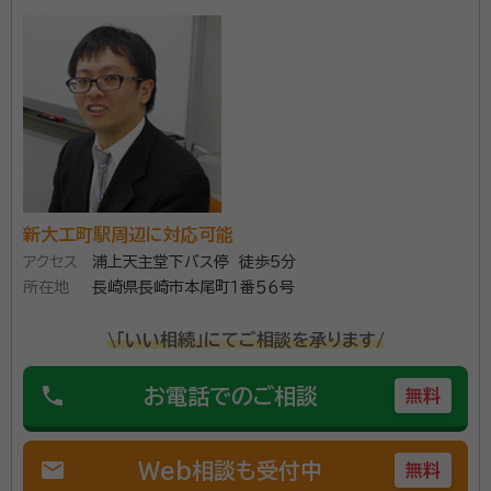
故人とご遺族のそれぞれの想いを尊重し、一つ一つ問題
を解決することに力を注いでいます。 【対応地域】長崎
市近郊 【営業時間】平日9：00～18：00、土曜日9：00
～16：00
資格等：
行政書士
所属団体：
長崎県行政書士会
新大工町駅周辺に対応可能
アクセス
浦上天主堂下バス停 徒歩5分
所在地
長崎県長崎市本尾町１番５６号
\「いい相続」にてご相談を承ります/
phone
お電話でのご相談
無料
mail
Web相談も受付中
無料