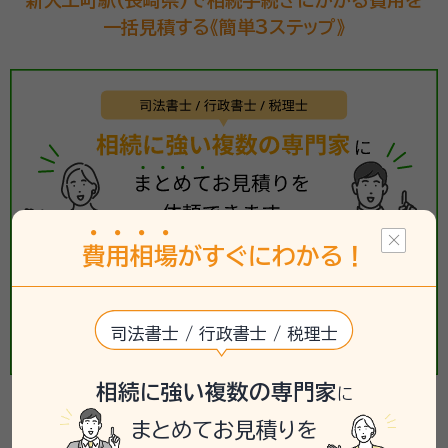
新大工町駅(長崎県)で相続手続きにかかる費用を
一括見積する《簡単3ステップ》
費
用
相
場
がすぐにわかる！
司法書士 / 行政書士 / 税理士
相続に強い複数の専門家
に
【相続手続き】の相談事例
まとめてお見積りを