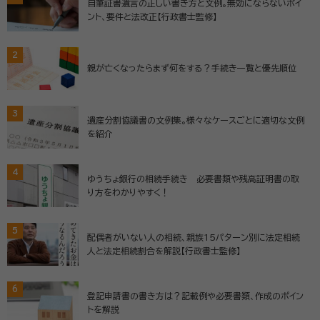
自筆証書遺言の正しい書き方と文例。無効にならないポイ
ント、要件と法改正【行政書士監修】
2
親が亡くなったらまず何をする？手続き一覧と優先順位
3
遺産分割協議書の文例集。様々なケースごとに適切な文例
を紹介
4
ゆうちょ銀行の相続手続き 必要書類や残高証明書の取
り方をわかりやすく！
5
配偶者がいない人の相続、親族15パターン別に法定相続
人と法定相続割合を解説【行政書士監修】
6
登記申請書の書き方は？記載例や必要書類、作成のポイン
トを解説