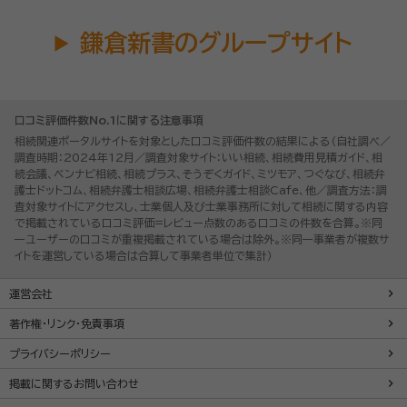
鎌倉新書のグループサイト
口コミ評価件数No.1に関する注意事項
相続関連ポータルサイトを対象とした口コミ評価件数の結果による（自社調べ／
調査時期：2024年12月／調査対象サイト：いい相続、相続費用見積ガイド、相
続会議、ベンナビ相続、相続プラス、そうぞくガイド、ミツモア、つぐなび、相続弁
護士ドットコム、相続弁護士相談広場、相続弁護士相談Cafe、他／調査方法：調
査対象サイトにアクセスし、士業個人及び士業事務所に対して相続に関する内容
で掲載されている口コミ評価=レビュー点数のある口コミの件数を合算。※同
一ユーザーの口コミが重複掲載されている場合は除外。※同一事業者が複数サ
イトを運営している場合は合算して事業者単位で集計）
運営会社
著作権・リンク・免責事項
プライバシーポリシー
掲載に関するお問い合わせ