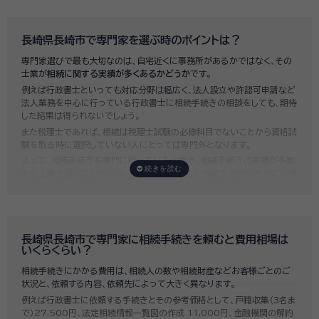
長崎県長崎市で専門家を選ぶ時のポイントは？
専門家選びで最も大切なのは、自宅近くに事務所があるかではなく、その
士業が
相続に関する実績が多くあるかどうか
です。
例えば行政書士といっても対応分野は幅広く、法人設立や許認可申請など
法人業務を中心に行っている行政書士に相続手続きの相談をしても、期待
した結果は得られないでしょう。
また税理士であれば、相続は税理士試験の必修科目でないことから資格試
験を取る時に選択していない人にとっては専門外となります。
よって、相続手続きを専門に行っている士業や、相続手続きの実績が多数
ある士業を選ぶことが、スムーズで間違いのない相続手続きのために非常
に重要になります。
いい相続では、相続手続きに強い経験豊富な行政書士・税理士と多数提携
しており、
お客様のご要望にそった専門家選びを無料でサポート
していま
す。専門家選びでお困りの方は、お気軽にご相談ください。
長崎県長崎市で専門家に相続手続きを頼むと費用相場は
いくらくらい？
相続手続きにかかる費用は、相続人の数や相続財産などお客様ごとのご
状況と、依頼する内容、依頼先によって大きく異なります。
例えば行政書士に依頼する手続きとその参考価格として、戸籍収集（3名ま
で）27,500円、法定相続情報一覧図の作成 11,000円、金融機関の解約