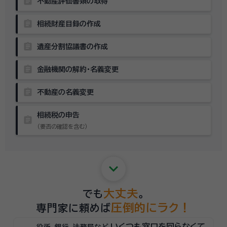
assignment
不動産評価書類の取得
assignment
相続財産目録の作成
assignment
遺産分割協議書の作成
assignment
金融機関の解約・名義変更
assignment
不動産の名義変更
相続税の申告
assignment
（要否の確認を含む）
keyboard_arrow_down
大丈夫
でも
。
圧倒的にラク！
専門家に頼めば
いくつも窓口を回らなくて
役所、銀行、法務局など