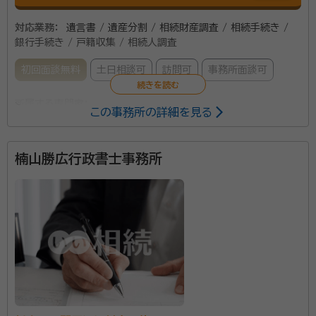
対応業務：
遺言書 / 遺産分割 / 相続財産調査 / 相続手続き /
銀行手続き / 戸籍収集 / 相続人調査
初回面談無料
土日相談可
訪問可
事務所面談可
所属する専門家：
この事務所の詳細を見る
深堀 賢（ふかほり さとし）
行政書士
楠山勝広行政書士事務所
事務所口コミ（抜粋）：
account_circle
満足度 5.0
ご利用時期：2024/7
面談の感想
土日しか帰省できなかったので、土日に面談できたのはよかった。
契約後の感想
契約後のこちらのミスも丁寧に教えてもらってよかったです。
平成22年開業以来、相続相談や遺言書・遺産分割協議
書・相続関係図の作成、金融機関名義変更、不動産調査、