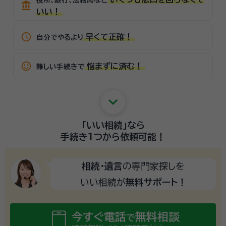
account_balance
いい！
schedule
早くて正確！
自分でやるより
sentiment_satisfied_alt
悩まずに済む！
難しい手続きで
keyboard_arrow_down
「いい相続」
なら
手続き1つから
依頼可能！
相続・遺言
の専門家探しを
いい相続が
無料サポート！
今すぐ電話
無料相談
で