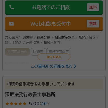
phone
お電話でのご相談
無料
mail
Web相談も受付中
無料
対応業務：
遺言書 / 遺産分割 / 相続財産調査 / 相続手続き /
銀行手続き / 戸籍収集 / 相続人調査
初回面談無料
訪問可
事務所面談可
所属する専門家：
この事務所の詳細を見る
早川 雅千夫（はやかわ まちお）
行政書士
事務所口コミ（抜粋）：
相続の諸手続きをお手伝いしております
account_circle
満足度 5.0
ご利用時期：2022/8
深堀法務行政書士事務所
star
star
star
star
star
5.00
（
2件
）