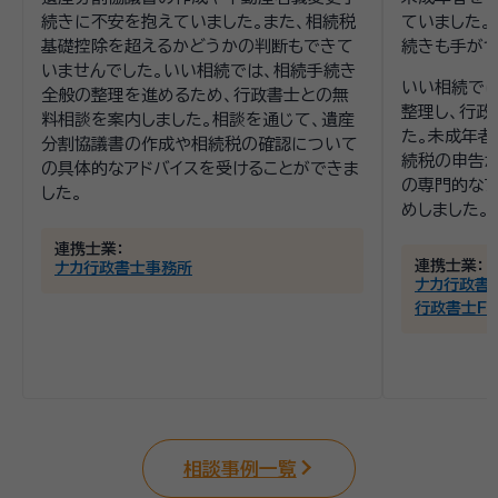
続きに不安を抱えていました。また、相続税
ていました。
基礎控除を超えるかどうかの判断もできて
続きも手がつ
いませんでした。いい相続では、相続手続き
いい相続で
全般の整理を進めるため、行政書士との無
整理し、行政
料相談を案内しました。相談を通じて、遺産
た。未成年者
分割協議書の作成や相続税の確認について
続税の申告
の具体的なアドバイスを受けることができま
の専門的なア
した。
めしました。
連携士業：
連携士業：
ナカ行政書士事務所
ナカ行政書
行政書士F
相談事例一覧