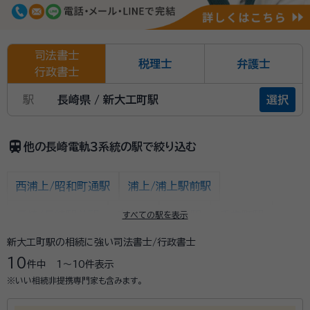
司法書士
税理士
弁護士
行政書士
駅
長崎県 / 新大工町駅
選択
train
他の長崎電軌３系統の駅で絞り込む
西浦上/昭和町通駅
浦上/浦上駅前駅
長崎/長崎駅前駅
赤迫駅
住吉駅
千歳町駅
すべての駅を表示
新大工町駅の相続に強い司法書士/行政書士
若葉町駅
長崎大学駅
岩屋橋駅
浦上車庫駅
10
件中
1〜10
件表示
大橋駅
平和公園駅
原爆資料館駅
大学病院駅
※いい相続非提携専門家も含みます。
茂里町駅
銭座町駅
宝町駅
八千代町駅