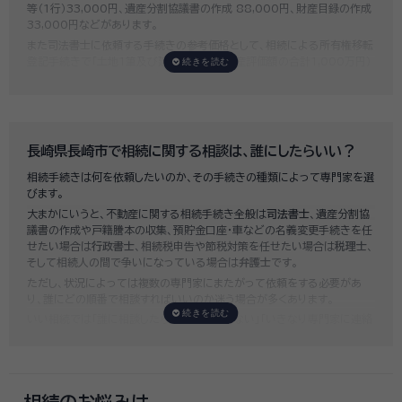
等（1行）33,000円、遺産分割協議書の作成 88,000円、財産目録の作成
33,000円などがあります。
また司法書士に依頼する手続きの参考価格として、相続による所有権移転
登記手続きで「土地1筆及び建物1棟（固定資産評価額の合計1,000万円）
法定相続人3名のうち1名が単独相続した場合」の費用相場の目安は6万円
～8万円程です。
既に揉めてしまっている場合は弁護士しか対応ができませんが、その場合
は着手金だけで約20万円～30万円、そのほか出張費や成果報酬を合わ
せると100万円近くかそれ以上費用がかかってしまう場合もあるなど、非
長崎県長崎市で相続に関する相談は、誰にしたらいい？
常に高額になります。
相続手続きは何を依頼したいのか、その手続きの種類によって専門家を選
いい相続では、
お客様ごとに必要な相続手続きを明らかにし、無料で見積
びます。
もり
をお出ししております。予算に合わせてご自身で対応できないものの
大まかにいうと、不動産に関する相続手続き全般は
司法書士
、遺産分割協
み依頼することも可能ですので、まずはお気軽にご相談ください。
議書の作成や戸籍謄本の収集、預貯金口座・車などの名義変更手続きを任
せたい場合は
行政書士
、相続税申告や節税対策を任せたい場合は
税理士
、
そして相続人の間で争いになっている場合は
弁護士
です。
ただし、状況によっては複数の専門家にまたがって依頼をする必要があ
り、誰にどの順番で相談すればいいのか迷う場合が多くあります。
いい相続では「誰に相談したらいいかわからない」「いきなり専門家に連絡
するのはちょっと…」という方のために、専門相談員がお客様のご状況を
お伺いした上で、
適切な相談先を無料でご案内
しております。お気軽にご
相談ください。
相続のお悩みは、