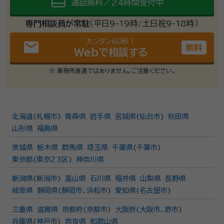
通話無料／24時間受付中
専門相談員が常駐
（平日9-19時/土日祝9-18時）
カンタン60秒！
email
無料
Webで相談する
※ 事務所直通ではありません。ご注意ください。
北海道
(
札幌市
)
青森県
岩手県
宮城県
(
仙台市
)
秋田県
山形県
福島県
茨城県
栃木県
群馬県
埼玉県
千葉県
(
千葉市
)
東京都
(
東京23区
)
神奈川県
新潟県
(
新潟市
)
富山県
石川県
福井県
山梨県
長野県
岐阜県
静岡県
(
静岡市
、
浜松市
)
愛知県
(
名古屋市
)
三重県
滋賀県
京都府
(
京都市
)
大阪府
(
大阪市
、
堺市
)
兵庫県
(
神戸市
)
奈良県
和歌山県