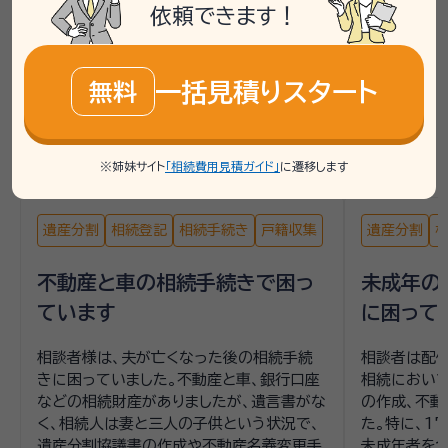
依頼できます！
掲載している相談事例は、「いい相続」で過去にお受けした
ご相談内容をもとに、個人が特定されないよう匿名化・一
部編集したうえで要約したものです。実際に必要な手続き
一括見積りスタート
無料
や相談先は、お客様の状況により異なるため、詳しくは専
門家や相談窓口へご確認ください。
※姉妹サイト
「相続費用見積ガイド」
に遷移します
遺産分割
相続登記
相続手続き
戸籍収集
遺産分割
不動産と車の相続手続きで困っ
未成年の
ています
に困って
相談者様は、夫が亡くなった後の相続手続
相談者は配
きに困っていました。不動産と車、銀行口座
相続におい
などの相続財産がありましたが、遺言書がな
の作成、不動
く、相続人は妻と三人の子供という状況で、
た。特に、1
遺産分割協議書の作成や不動産名義変更手
未成年者を