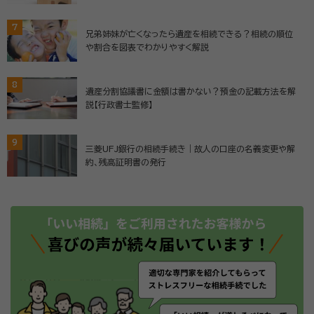
7
兄弟姉妹が亡くなったら遺産を相続できる？相続の順位
や割合を図表でわかりやすく解説
8
遺産分割協議書に金額は書かない？預金の記載方法を解
説【行政書士監修】
9
三菱UFJ銀行の相続手続き｜故人の口座の名義変更や解
約、残高証明書の発行