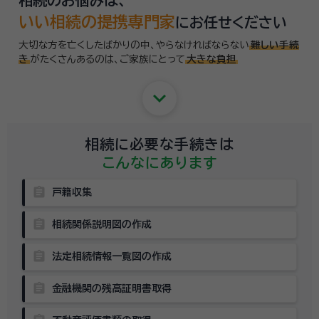
いい相続の提携専門家
にお任せください
大切な方を亡くしたばかりの中、やらなければならない
難しい手続
き
がたくさんあるのは、
ご家族にとって
大きな負担
keyboard_arrow_down
相続に必要な手続きは
こんなにあります
assignment
戸籍収集
assignment
相続関係説明図の作成
assignment
法定相続情報一覧図の作成
assignment
金融機関の残高証明書取得