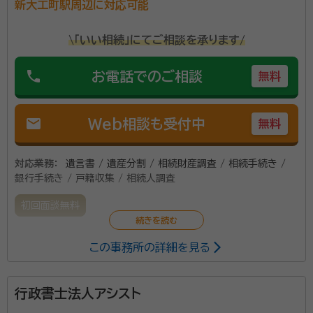
新大工町駅周辺に対応可能
戸籍の収集等のご依頼を多くいただいております。 高
度な法務サービスをクライアント様にご提供するため、
\「いい相続」にてご相談を承ります/
弁護士法人菰田総合法律事務所及びWORK the
資格等：
行政書士
phone
MAGIC ON行政書士法人、有限会社小堺コンサルティ
お電話でのご相談
無料
所属団体：
長崎県行政書士会
ング事務所、One Asia Lawyers、税理士法人アイユ
ーコンサルティング等多くの高度な実務スキルを持った
mail
Web相談も受付中
無料
事務所様と顧問契約や業務提携契約を結んでおります。
対応業務：
遺言書 / 遺産分割 / 相続財産調査 / 相続手続き /
銀行手続き / 戸籍収集 / 相続人調査
初回面談無料
この事務所の詳細を見る
行政書士法人アシスト