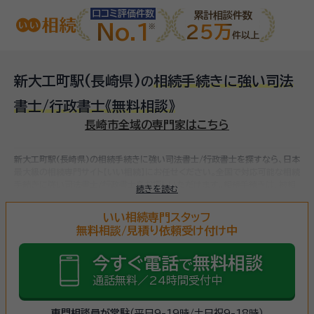
口コミ評価件数
累計相談件数
No.1
25万
件以上
新大工町駅(長崎県)
相続手続きに強い司法
の
書士/行政書士
《無料相談》
長崎市全域の専門家はこちら
新大工町駅(長崎県)の相続手続きに強い司法書士/行政書士を探すなら、日本
最大級の相続専門サイト【いい相続】にお任せください。
全国で対応可能な相続
手続きに強い司法書士/行政書士をお探しいただけます。
相続手続きは、被相
続きを読む
続人（故人）の財産を引き継ぐために必要な手続きです。相続人・相続財産の確
認、遺言書の確認、遺産分割協議、相続財産の名義変更、相続税の申告・納税
いい相続専門スタッフ
（相続財産が基礎控除額を超えていた場合）など多岐に渡るため、相続手続き
無料相談/見積り依頼受け付け中
に強い専門家に
まずは相談
しましょう。
今すぐ電話
無料相談
で
通話無料／24時間受付中
専門相談員が常駐
（平日9-19時/土日祝9-18時）