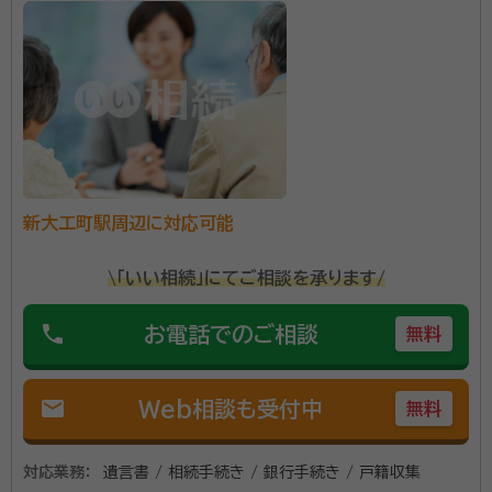
新大工町駅周辺に対応可能
\「いい相続」にてご相談を承ります/
phone
お電話でのご相談
無料
mail
Web相談も受付中
無料
対応業務：
遺言書 / 相続手続き / 銀行手続き / 戸籍収集