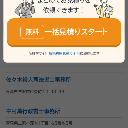
まとめてお見積りを
安などについてもお気軽にご相談ください。お顔合わ
せが不安な場合や遠方などの場合はLINEなど文章で
依頼できます！
のやり取りにも対応可能です。青森市内において終活と
して遺言のみならず様々な業者と提携しておりますので
資格等：
行政書士、宅地建物取引士、賃貸不動産経営管理士
一括見積りスタート
無料
まずはお気軽にご相談ください。
所属団体：
青森県行政書士会
行政書士まさひろ事務所
※姉妹サイト
「相続費用見積ガイド」
に遷移します
青森県三沢市南町２丁目３１番地１６３号 サトウアパートＮｏ．２Ａ棟
７号
佐々木裕人司法書士事務所
青森県三沢市中央町4丁目3-33
中村薫行政書士事務所
青森県三沢市深谷１丁目１６５番地５号