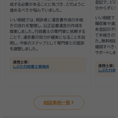
登記で、ど
成する必要があることに気づき、どのように
分からずにい
進めるべきか悩んでいました。
いい相続で
いい相続では、相談者に遺言書作成の手続
籍収集や遺
きの流れを整理し、公正証書遺言の作成を
未登記の不
提案しました。行政書士の専門家に依頼する
て手続きの
ことで、遺言書の効力が確実になることを説
た。無料相談
明し、今後のステップとして専門家との面談
確認すべき
を調整しました。
サポートしま
連携士業：
連携士業：
しぶた行政書士事務所
しぶた行政
相談事例一覧