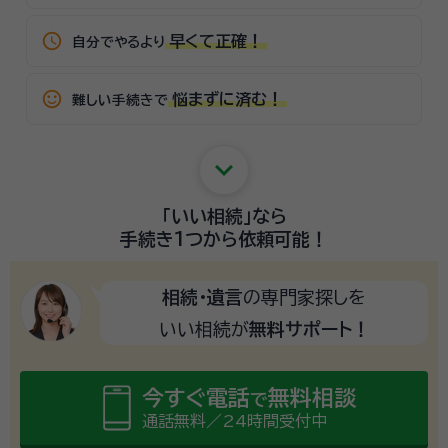
schedule
早くて正確！
自分でやるより
sentiment_satisfied_alt
悩まずに済む！
難しい手続きで
keyboard_arrow_down
「いい相続」
なら
手続き1つから
依頼可能！
相続・遺言
の専門家探しを
いい相続が
無料サポート！
今すぐ電話
無料相談
で
通話無料／24時間受付中