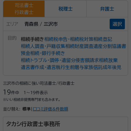
司法書士
税理士
弁護士
行政書士
エリア
青森県 / 三沢市
選択
目的
相続手続き
相続税申告・相続税対策
相続登記
相続人調査・戸籍収集
相続財産調査
遺産分割協議書
預金相続・銀行手続き
相続トラブル・調停・遺留分侵害額請求
相続放棄
遺言書作成・遺言執行
生前贈与
家族信託
成年後見
三沢市の相続に強い司法書士/行政書士
19
件中
1〜19
件表示
※いい相続非提携専門家も含みます。
並び替え:
標準
|
口コミ評価&件数順
タカシ行政書士事務所