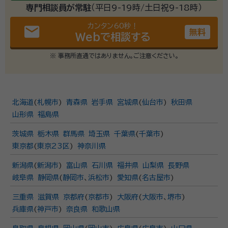
専門相談員が常駐
（平日9-19時/土日祝9-18時）
カンタン60秒！
email
無料
Webで相談する
※ 事務所直通ではありません。ご注意ください。
北海道
(
札幌市
)
青森県
岩手県
宮城県
(
仙台市
)
秋田県
山形県
福島県
茨城県
栃木県
群馬県
埼玉県
千葉県
(
千葉市
)
東京都
(
東京23区
)
神奈川県
新潟県
(
新潟市
)
富山県
石川県
福井県
山梨県
長野県
岐阜県
静岡県
(
静岡市
、
浜松市
)
愛知県
(
名古屋市
)
三重県
滋賀県
京都府
(
京都市
)
大阪府
(
大阪市
、
堺市
)
兵庫県
(
神戸市
)
奈良県
和歌山県