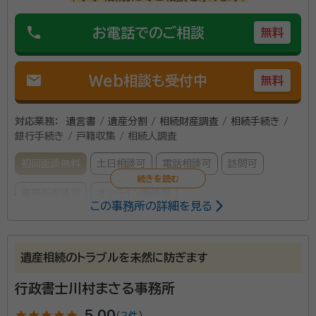
phone
お電話でのご相談
無料
mail
Web相談も受付中
無料
対応業務：
遺言書 / 遺産分割 / 相続財産調査 / 相続手続き /
銀行手続き / 戸籍収集 / 相続人調査
初回面談無料
土日相談可
電話相談可
訪問可
事務所面談可
オンライン面談可
この事務所の詳細を見る
所属する専門家：
田中健悦
行政書士・マンション管理士・土地家屋調査士・二級建築士・
遺産相続のトラブルを未然に防ぎます
測量士
行政書士川村まさる事務所
経歴：
青森県十和田市出身、農業高校卒 2007年行政書士事務所開設
（マンション管理士・土地家屋調査士事務所併設）
star
star
star
star
star
5.00
（
2件
）