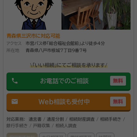
青森県三沢市に対応可能
アクセス
市営バス停「総合福祉会館前」より徒歩4分
所在地
青森県八戸市根城7丁目9番7号
\「いい相続」にてご相談を承ります/
phone
お電話でのご相談
無料
mail
Web相談も受付中
無料
対応業務：
遺言書 / 遺産分割 / 相続財産調査 / 相続手続き /
銀行手続き / 戸籍収集 / 相続人調査