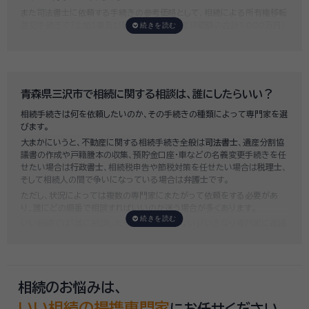
また司法書士に依頼する手続きの参考価格として、相続による所有権移転
登記手続きで「土地1筆及び建物1棟（固定資産評価額の合計1,000万円）
法定相続人3名のうち1名が単独相続した場合」の費用相場の目安は6万円
～8万円程です。
既に揉めてしまっている場合は弁護士しか対応ができませんが、その場合
は着手金だけで約20万円～30万円、そのほか出張費や成果報酬を合わ
せると100万円近くかそれ以上費用がかかってしまう場合もあるなど、非
青森県三沢市で相続に関する相談は、誰にしたらいい？
常に高額になります。
相続手続きは何を依頼したいのか、その手続きの種類によって専門家を選
いい相続では、
お客様ごとに必要な相続手続きを明らかにし、無料で見積
びます。
もり
をお出ししております。予算に合わせてご自身で対応できないものの
大まかにいうと、不動産に関する相続手続き全般は
司法書士
、遺産分割協
み依頼することも可能ですので、まずはお気軽にご相談ください。
議書の作成や戸籍謄本の収集、預貯金口座・車などの名義変更手続きを任
せたい場合は
行政書士
、相続税申告や節税対策を任せたい場合は
税理士
、
そして相続人の間で争いになっている場合は
弁護士
です。
ただし、状況によっては複数の専門家にまたがって依頼をする必要があ
り、誰にどの順番で相談すればいいのか迷う場合が多くあります。
いい相続では「誰に相談したらいいかわからない」「いきなり専門家に連絡
するのはちょっと…」という方のために、専門相談員がお客様のご状況を
お伺いした上で、
適切な相談先を無料でご案内
しております。お気軽にご
相談ください。
相続のお悩みは、
いい相続の提携専門家
にお任せください