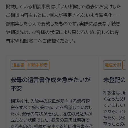
掲載している相談事例は、「いい相続」で過去にお受けした
ご相談内容をもとに、個人が特定されないよう匿名化・一
部編集したうえで要約したものです。実際に必要な手続き
や相談先は、お客様の状況により異なるため、詳しくは専
門家や相談窓口へご確認ください。
遺言書
相続手続き
遺産分割
叔母の遺言書作成を急ぎたいが
未登記の
不安
相談者は、最
くなった父
相談者は、入院中の叔母が所有する銀行預
ていました
金をすべて譲り受けることを希望していまし
であることを
たが、叔母の病状が悪化し、退院の見込みが
たため、父の
立たない状態でした。叔母の意思は明確で
至ったとのこ
あるものの、相続が発生する前に遺言書を作