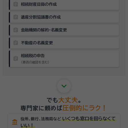
assignment
相続財産目録の作成
assignment
遺産分割協議書の作成
assignment
金融機関の解約・名義変更
assignment
不動産の名義変更
相続税の申告
assignment
（要否の確認を含む）
keyboard_arrow_down
大丈夫
でも
。
圧倒的にラク！
専門家に頼めば
いくつも窓口を回らなくて
役所、銀行、法務局など
account_balance
いい！