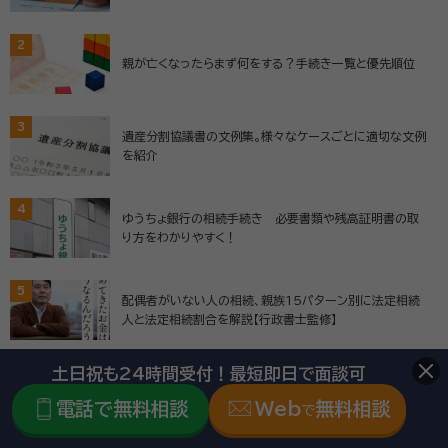
2
親が亡くなったらまず何をする？手続き一覧と優先順位
3
遺産分割協議書の文例集。様々なケースごとに適切な文例
を紹介
4
ゆうちょ銀行の相続手続き 必要書類や残高証明書の取
り方をわかりやすく！
5
配偶者がいない人の相続、親族15パターン別に法定相続
人と法定相続割合を解説【行政書士監修】
土日祝も24時間受付！最短即日で面談可
6
登記申請書の書き方は？記載例や必要書類、作成のポイン
トを解説
電話で無料相談
Web
無料相談
で