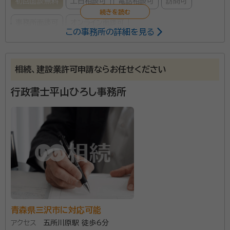
初回面談無料
土日相談可
電話相談可
訪問可
事務所面談可
オンライン面談可
この事務所の詳細を見る
所属する専門家：
若林 五郎（ワカバヤシ ゴロウ）
行政書士、宅地建物取引士
相続、建設業許可申請ならお任せください
経歴：
青森県八戸市出身、平成15年行政書士試験合格
行政書士平山ひろし事務所
事務所口コミ（抜粋）：
account_circle
満足度 5.0
ご利用時期：2024/5
面談の感想
面談の時に丁寧な対応をしてもらったのが依頼を決めたポイントです。わ
からないことがたくさんあって相談したのですが丁寧に受け答えしても
らいました。問題解決までは時間がかかるのですが、道筋をたててもらい
段取りよく現在も対応してもらっております。
契約後の感想
打ち合わせ場所などはこちらの近い場所でしてくれてたすかりました。契
約金もなるべくお金がかからないパターンを提案していただき助かりま
青森県三沢市に対応可能
した。
アクセス
五所川原駅 徒歩6分