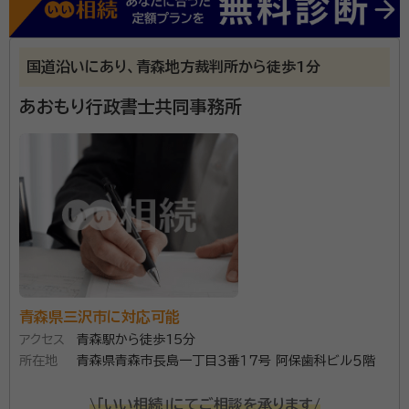
てご相談ください。
資格等：
行政書士・社会保険労務士
所属団体：
青森県行政書士会、青森県社会保険労務士会
国道沿いにあり、青森地方裁判所から徒歩1分
あおもり行政書士共同事務所
青森県三沢市に対応可能
アクセス
青森駅から徒歩15分
所在地
青森県青森市長島一丁目３番１７号 阿保歯科ビル５階
\「いい相続」にてご相談を承ります/