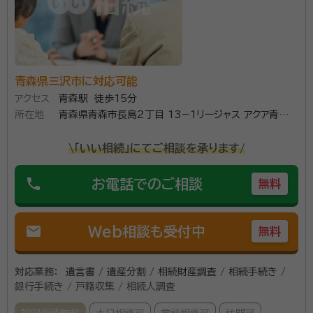
活用推進機構ドローン法務セミナー講師としても活躍し
資格等：
行政書士
ており、ドローンを飛行させる際の法律や規制について
広く周知させる役目も担っています。
青森県三沢市に対応可能
アクセス
青森駅 徒歩15分
所在地
青森県青森市長島2丁目 13−1リージャス アクア青森
スクエア 6 階
\「いい相続」にてご相談を承ります/
phone
お電話でのご相談
無料
mail
Web相談も受付中
無料
対応業務：
遺言書 / 遺産分割 / 相続財産調査 / 相続手続き /
銀行手続き / 戸籍収集 / 相続人調査