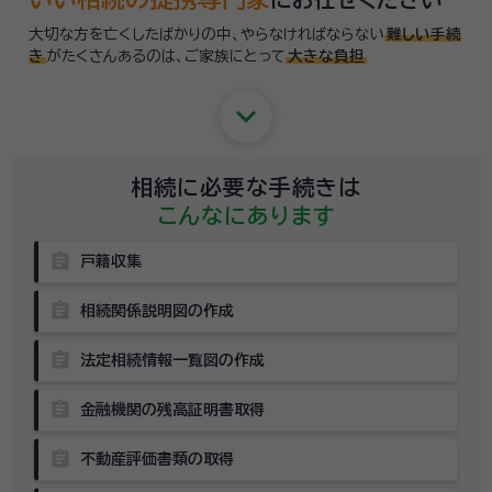
大切な方を亡くしたばかりの中、やらなければならない
難しい手続
き
がたくさんあるのは、
ご家族にとって
大きな負担
keyboard_arrow_down
相続に必要な手続きは
こんなにあります
assignment
戸籍収集
assignment
相続関係説明図の作成
assignment
法定相続情報一覧図の作成
assignment
金融機関の残高証明書取得
assignment
不動産評価書類の取得