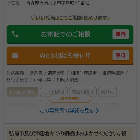
所在地
青森県五所川原市字新町50番地
当事務所は、平成29年6月に開設いたしまして、地域密
着型の行政書士事務所として、皆様のお役に立てるサー
\「いい相続」にてご相談を承ります/
ビスを提供させていただいております。 コロナ禍で人と
phone
人との面談がスムーズに進まないことも多いですが、相
お電話でのご相談
無料
続のご相談をされる方は、年配の方が多いので、感染対
資格等：
行政書士、宅地建物取引士
策をしっかりとしたうえで、私からお客様のご自宅に出
mail
Web相談も受付中
無料
所属団体：
青森県行政書士会
向いてご面談することが多いので、年配の方でも安心し
てご相談していただけるようにしております。 対応させ
対応業務：
遺言書 / 遺産分割 / 相続財産調査 / 相続手続き /
ていただく業務として、相続対策から相続手続きまで、
銀行手続き / 戸籍収集 / 相続人調査
相続に関するご相談はどのようなことでもお受けするこ
とをお約束します。 相続対策として、令和3年から新た
初回面談無料
土日相談可
電話相談可
訪問可
にスタートしている「自筆証書遺言書保管制度」にも対応
事務所面談可
オンライン面談可
女性スタッフ対応可
しておりますので、ほんの僅かでもご親族様の相続につ
この事務所の詳細を見る
いて不安をかかえていらっしゃる方は、ご相談下さい。
所属する専門家：
どのような相談であっても、当事務所は相談料をお支払
平山 洋志（ヒラヤマ ヒロシ）
行政書士
弘前市及び津軽地方での相続はおまかせください。親
いいただいておりませんので、お気軽にご相談いただけ