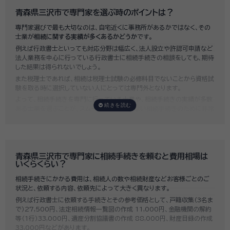
青森県三沢市で専門家を選ぶ時のポイントは？
専門家選びで最も大切なのは、自宅近くに事務所があるかではなく、その
士業が
相続に関する実績が多くあるかどうか
です。
例えば行政書士といっても対応分野は幅広く、法人設立や許認可申請など
法人業務を中心に行っている行政書士に相続手続きの相談をしても、期待
した結果は得られないでしょう。
また税理士であれば、相続は税理士試験の必修科目でないことから資格試
験を取る時に選択していない人にとっては専門外となります。
よって、相続手続きを専門に行っている士業や、相続手続きの実績が多数
ある士業を選ぶことが、スムーズで間違いのない相続手続きのために非常
に重要になります。
いい相続では、相続手続きに強い経験豊富な行政書士・税理士と多数提携
しており、
お客様のご要望にそった専門家選びを無料でサポート
していま
す。専門家選びでお困りの方は、お気軽にご相談ください。
青森県三沢市で専門家に相続手続きを頼むと費用相場は
いくらくらい？
相続手続きにかかる費用は、相続人の数や相続財産などお客様ごとのご
状況と、依頼する内容、依頼先によって大きく異なります。
例えば行政書士に依頼する手続きとその参考価格として、戸籍収集（3名ま
で）27,500円、法定相続情報一覧図の作成 11,000円、金融機関の解約
等（1行）33,000円、遺産分割協議書の作成 88,000円、財産目録の作成
33,000円などがあります。