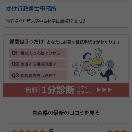
かけ行政書士事務所
青森県八戸市大字中居林字仕替場１２番地３
青森県の最新の口コミを見る
star
star
star
star
star
star
star
star
st
5