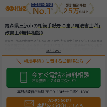
口コミ評価件数
累計相談件数
No.1
25万
件以上
青森県三沢市
相続手続
強
司法書士/行
の
き
に
い
政書士
《無料相談》
青森県三沢市の相続手続きに強い司法書士/行政書士を探すなら、日本最大級
の相続専門サイト【いい相続】にお任せください。
三沢市(青森県)で対応可能な
相続手続きに強い司法書士/行政書士をお探しいただけます。
相続手続きは、
続きを読む
被相続人（故人）の財産を引き継ぐために必要な手続きです。相続人・相続財産
の確認、遺言書の確認、遺産分割協議、相続財産の名義変更、相続税の申告・納
相続手続きに関するご相談なら
税（相続財産が基礎控除額を超えていた場合）など多岐に渡るため、相続手続
きに強い専門家に
まずは相談
しましょう。
今すぐ電話
無料相談
で
通話無料／24時間受付中
専門相談員が常駐
（平日9-19時/土日祝9-18時）
カンタン60秒！
専門家
紹介
を
してもらう