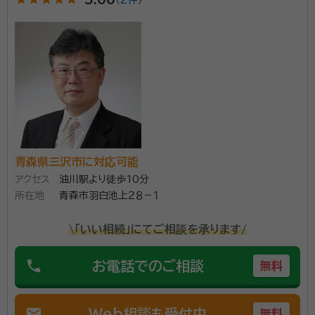
遺言書作成支援、遺産相続手続業務を主体に、官公署許
認可申請手続及びその申請等に伴うに行政不服申立手
続の業務等を行っております。依頼者と共に考え、依頼
者に寄り添った業務遂行を心がけております。
資格等：
行政書士, 土地家屋調査士、マンション管理士、宅地建物取
引士、その他
所属団体：
青森県行政書士会
青森県三沢市に対応可能
アクセス
油川駅より徒歩10分
所在地
青森市羽白池上２８－１
\「いい相続」にてご相談を承ります/
phone
お電話でのご相談
無料
mail
Web相談も受付中
無料