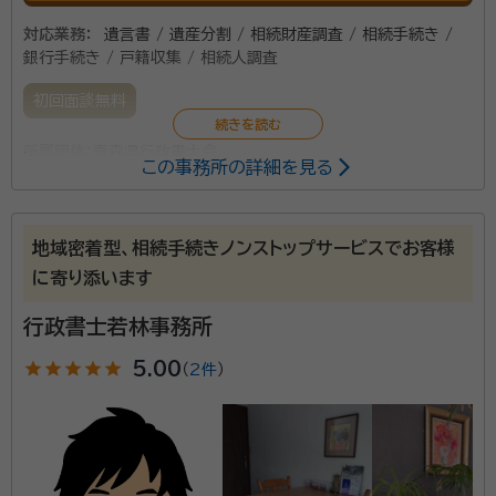
対応業務：
遺言書 / 遺産分割 / 相続財産調査 / 相続手続き /
銀行手続き / 戸籍収集 / 相続人調査
初回面談無料
所属団体：
青森県行政書士会
この事務所の詳細を見る
地域密着型、相続手続きノンストップサービスでお客様
に寄り添います
行政書士若林事務所
star
star
star
star
star
5.00
（
2件
）