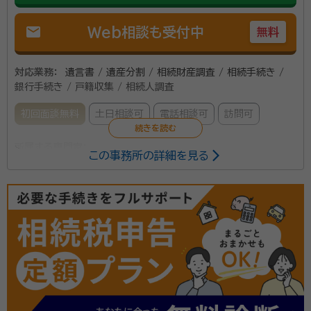
mail
Web相談も受付中
無料
対応業務：
遺言書 / 遺産分割 / 相続財産調査 / 相続手続き /
銀行手続き / 戸籍収集 / 相続人調査
初回面談無料
土日相談可
電話相談可
訪問可
所属する専門家：
この事務所の詳細を見る
香取武彦
行政書士・社会保険労務士
経歴：
地元弘前市の小学校・中学校・高等学校を卒業、地元の会社に就職
する、その後弘前市にて事務所を開業する。
青森県弘前市の行政書士事務所です。弘前市を中心に
津軽地方一円で相続に関してサポートしております。ご
相談いただいた場合にはこちらから出向きます。電話・
メール等を使って進捗状況も共有していきます。安心し