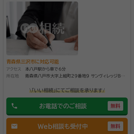
青森県三沢市に対応可能
アクセス
本八戸駅から車で6分
所在地
青森県八戸市大字上組町２９番地９ サンヴィレッジＢ号
室
\「いい相続」にてご相談を承ります/
phone
お電話でのご相談
無料
mail
Web相談も受付中
無料