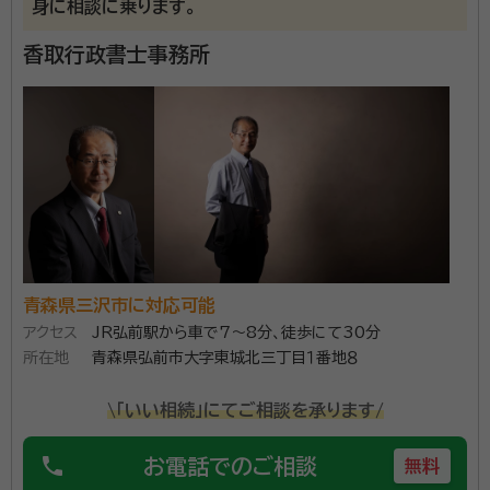
身に相談に乗ります。
ます。
当事務所は地域密着型の行政書士事務所です。安心し
香取行政書士事務所
てご相談ください。 電話相談初回無料（15分まで）で行
っております。​
資格等：
行政書士
所属団体：
青森県行政書士会
青森県三沢市に対応可能
アクセス
JR弘前駅から車で7～8分、徒歩にて30分
所在地
青森県弘前市大字東城北三丁目１番地８
\「いい相続」にてご相談を承ります/
phone
お電話でのご相談
無料