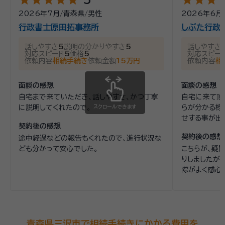
2026年7月
/
青森県
/
男性
2026年6月
行政書士原田拓事務所
しぶた行政
話しやすさ
5
説明の分かりやすさ
5
話しやすさ
対応スピード
5
価格
5
対応スピー
依頼内容
相続手続き
依頼金額
15万円
依頼内容
相
面談の感想
面談の感想
自宅まで来ていただき、話しやすさ、かつ丁寧
自宅に来て頂
に説明してくれたので。
スクロールできます
らが分かる様
せする事が出
契約後の感想
契約後の感想
途中経過などの報告もくれたので、進行状況な
ども分かって安心でした。
こちらが、疑
りしましたが
際がよく感心
青森県三沢市で相続手続きにかかる費用を