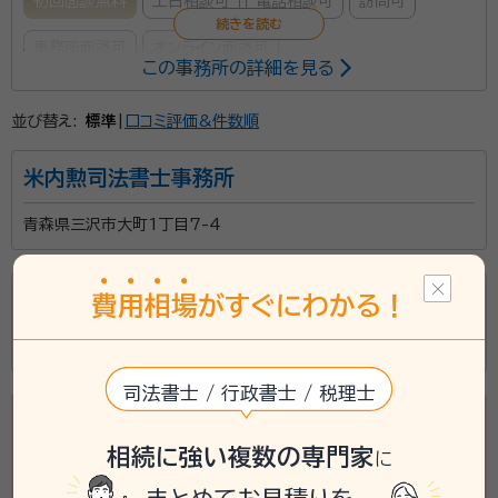
初回面談無料
土日相談可
電話相談可
訪問可
事務所面談可
オンライン面談可
この事務所の詳細を見る
所属する専門家：
並び替え:
標準
|
口コミ評価&件数順
澁田 優希（しぶた ゆうき）
行政書士・宅地建物取引士・賃貸不動産
経営管理士
米内勲司法書士事務所
事務所口コミ（抜粋）：
青森県三沢市大町1丁目7-4
account_circle
満足度 5.0
ご利用時期：2026/6
面談の感想
吉田耕悦行政書士事務所
費
用
相
場
がすぐにわかる！
自宅に来て頂き、とても話しやすく、内容もこちらが分かる様に説明して
下さり、安心してお任せする事が出来ました。
青森県三沢市花園町五丁目３１番地３６７９号
契約後の感想
こちらが、疑問に思っている事を、電話でやり取りしましたが、すぐに返
司法書士 / 行政書士 / 税理士
答して下さり、とても手際がよく感心しました。
相続に強い複数の専門家
に
想いを残したい方を応援いたします。また、お悩みや不