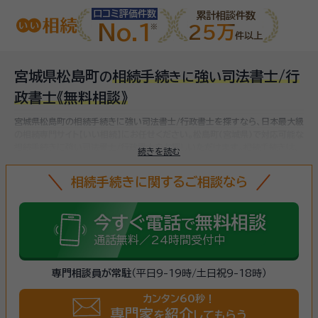
口コミ評価件数
累計相談件数
No.1
25万
件以上
宮城県松島町
相続手続
強
司法書士/行
の
き
に
い
政書士
《無料相談》
宮城県松島町の相続手続きに強い司法書士/行政書士を探すなら、日本最大級
の相続専門サイト【いい相続】にお任せください。
松島町(宮城県)で対応可能な
相続手続きに強い司法書士/行政書士をお探しいただけます。
相続手続きは、
続きを読む
被相続人（故人）の財産を引き継ぐために必要な手続きです。相続人・相続財産
の確認、遺言書の確認、遺産分割協議、相続財産の名義変更、相続税の申告・納
相続手続きに関するご相談なら
税（相続財産が基礎控除額を超えていた場合）など多岐に渡るため、相続手続
きに強い専門家に
まずは相談
しましょう。
今すぐ電話
無料相談
で
通話無料／24時間受付中
専門相談員が常駐
（平日9-19時/土日祝9-18時）
カンタン60秒！
専門家
紹介
を
してもらう