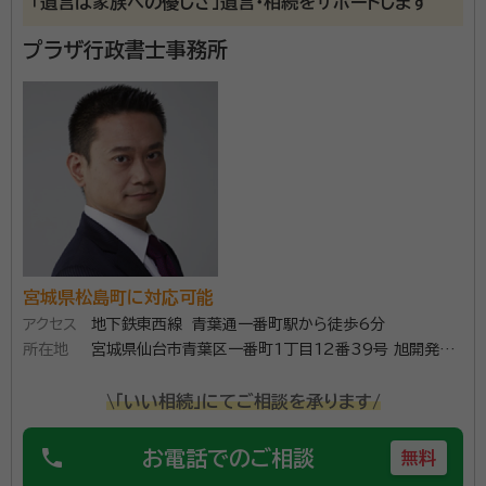
「遺言は家族への優しさ」遺言・相続をサポートします
account_circle
満足度 5.0
ご利用時期：2024/12
プラザ行政書士事務所
面談の感想
自宅まで来ていただいて説明を受けました。予算に合わせた内容で提案
して頂いたため契約を決めました。
契約後の感想
相続に関しては説明を聞いた感じでは自分でも実施できるかと思いまし
たが、不動産が絡む相続に関しては自分で行うよりはお願いした方が確
実だと感じました。
資格等：
行政書士
所属団体：
宮城県行政書士会
宮城県松島町に対応可能
アクセス
地下鉄東西線 青葉通一番町駅から徒歩6分
所在地
宮城県仙台市青葉区一番町1丁目12番39号 旭開発第
2ビル303
\「いい相続」にてご相談を承ります/
phone
お電話でのご相談
無料