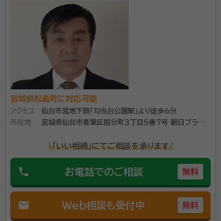
や遺産相続発生後の申請に必要な遺産分割協議書など
ンテのため料理レシピを研究することです。
の作成をサポートします。 預貯金の解約、保険の請求、
株式や投資信託などの名義変更など手続きをサポート
いたします。 相続人や相続財産の調査などもご相談く
資格等：
行政書士
ださい。本人の希望があれば本人申請についてのコンサ
所属団体：
宮城県行政書士会
ルも可能ですので、費用を抑えることができます。 相続
手続きに必要となる戸籍謄本や住民票をはじめ、公的
書類の取得代行もサポートします。
宮城県松島町に対応可能
アクセス
仙台市営地下鉄「勾当台公園駅」より徒歩6分
所在地
宮城県仙台市青葉区国分町３丁目５番７号 朝日プラザ
国分町４０２
\「いい相続」にてご相談を承ります/
phone
お電話でのご相談
無料
mail
Web相談も受付中
無料