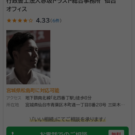
行政書士法人赤坂トラスト総合事務所 仙台
りパナソニックホームズに営業担当として勤務 2020年「まさる行政書士
オフィス
事務所」を開業
事務所口コミ（抜粋）：
star
star
star
star
star_outline
4.33
（
6件
）
account_circle
満足度 4.0
ご利用時期：2024/5
面談の感想
無料面談をしました。初めて士業の方と話すので緊張しましたが、とても
優しい雰囲気で、説明もわかりやすく、見積も納得のいくものだったので
そのまま依頼を決めました。
契約後の感想
依頼後もちょっとした質問にも丁寧に答えてくださり安心感があります。
専門家とのやり取りは電話以外にもLINEで行っていますが、手軽に確認
できるので助かりました。
宮城県松島町に対応可能
こんにちは、「まさる行政書士事務所」の 菅野勝（かん
アクセス
地下鉄南北線「北四番丁駅」徒歩8分
のまさる）と申します。 行政書士になる前は、大手ハウス
所在地
宮城県仙台市青葉区木町通一丁目8番28号 三栄木町
通ビル3階
メーカーの営業担当者として30年間勤務して参りまし
\「いい相続」にてご相談を承ります/
た。 現在は「遺言・相続・成年後見」を中心に、相談者の
皆様の暮らしに寄り添ったサポートで皆様のお役に立て
phone
お電話でのご相談
資格等：
行政書士・二級建築士・宅地建物取引士
無料