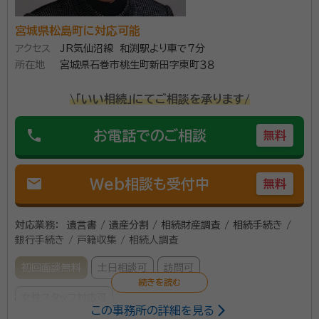
宮城県松島町に対応可能
アクセス
JR気仙沼線 和渕駅より車で7分
所在地
宮城県石巻市桃生町新田字東町３８
\「いい相続」にてご相談を承ります/
phone
お電話でのご相談
無料
mail
Web相談も受付中
無料
対応業務：
遺言書 / 遺産分割 / 相続財産調査 / 相続手続き /
銀行手続き / 戸籍収集 / 相続人調査
初回面談無料
土日相談可
訪問可
女性スタッフ対応可
この事務所の詳細を見る