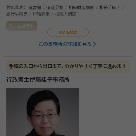
対応業務：
遺言書 / 遺産分割 / 相続財産調査 / 相続手続き /
銀行手続き / 戸籍収集 / 相続人調査
初回面談無料
この事務所の詳細を見る
法定相続や代襲相続などでお困りのことがありましたら
お気軽にお問い合わせください。 行政の許認可を取る
ことは、個人でも可能です。しかしながら、それには多く
手続の入口から出口まで、分かりやすく丁寧に進めます
のやらなければいけないことがあり、事案によっては非
常に複雑で途中で投げ出したくなることがたくさんあり
行政書士伊藤桂子事務所
ます。 ​ 経験豊富な行政書士の資格を持つ者が ​皆様の
負担を軽減して行うことで皆様の限りある時間を有効
に使っていただきたいと願っています。 ​ ​費用対効果の
高いサービスをご提供し、皆様のご期待に添えるようが
んばります。