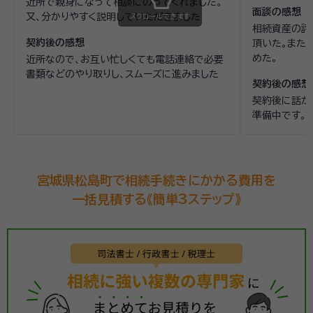
近所で親身になって相談にのってくれました。
面談の感想
又、分かりやすく説明していただきました
スクロールできます
相続資産の評
契約後の感想
頂いた。また
めた。
近所なので、お互い忙しくても電話連絡で必要
書類などのやり取りし、スムーズに進みました
契約後の感想
契約後に話が
準備中です。
宮城県松島町で相続手続きにかかる費用を
一括見積する《簡単3ステップ》