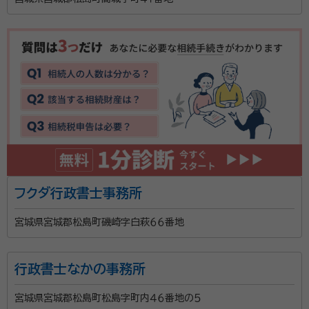
遺言，相続，おひとりさま問題など，比較的年配の方が
抱える課題についてお手伝いさせていただく行政書士
です。 フットワーク軽く、宮城県内、宮城県に近接する市
町村，どこへでもお客さまの下に参ります。 初回相談は
無料です。お客さまがお知りになりたいことについて，
資格等：
特定行政書士，海事代理士
納得いただけるまで説明いたします。 冬にはウインター
所属団体：
宮城県行政書士会
イルミネーションを行って近所の方に楽しんでいただい
ています。
フクダ行政書士事務所
宮城県宮城郡松島町磯崎字白萩６６番地
行政書士なかの事務所
宮城県宮城郡松島町松島字町内４６番地の５