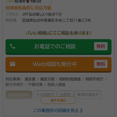
宮城県松島町に対応可能
アクセス
JR「仙台駅」より徒歩7分
所在地
宮城県仙台市青葉区中央二丁目１１番２３号
\「いい相続」にてご相談を承ります/
phone
お電話でのご相談
無料
mail
Web相談も受付中
無料
対応業務：
遺言書 / 遺産分割 / 相続財産調査 / 相続手続き /
銀行手続き / 戸籍収集 / 相続人調査
初回面談無料
土日相談可
訪問可
事務所面談可
所属する専門家：
この事務所の詳細を見る
澤田誠喜
行政書士・防災士・JGAP指導員