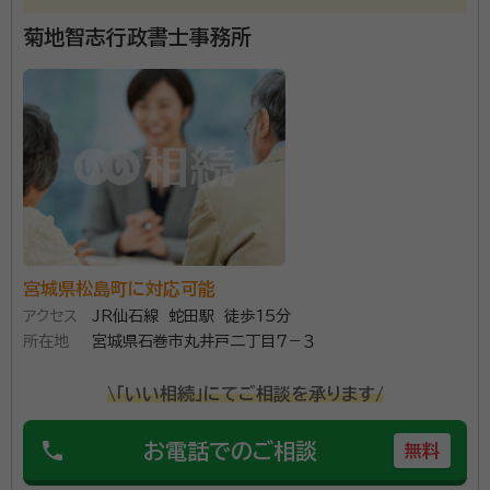
明探索委員）、宮城県公共嘱託司法書士会理事
菊地智志行政書士事務所
■長年、仙台法務局へ勤めており早期退職で司法書士
へ 不動産や商業登記の管理や受付、国籍や戸籍に関す
る業務、供託や公証関係に関するものから、人権擁護に
ついてなど様々な業務を行っていました。 ■ご相談い
ただく際に心掛けていること ・じっくりお話を伺います
資格等：
司法書士、行政書士 / 行政書士
・専門用語ではなく「わかりやすい言葉」で対応いたしま
所属団体：
宮城県司法書士会
す ・お手続きに付随する業務整理等、ご納得いただける
お手続きをサポートいたします ■対応エリア 宮城県、岩
宮城県松島町に対応可能
手県南、秋田県湯沢市周辺、山形県新庄周辺・最上地方
アクセス
JR仙石線 蛇田駅 徒歩15分
初回相談、2回目以降も相談料はいただきません。 電話
所在地
宮城県石巻市丸井戸二丁目７－３
でのご相談も可能ですので、どうぞお気軽にお問い合
\「いい相続」にてご相談を承ります/
わせください。
phone
お電話でのご相談
無料