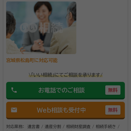
宮城県松島町に対応可能
\「いい相続」にてご相談を承ります/
phone
お電話でのご相談
無料
mail
Web相談も受付中
無料
対応業務：
遺言書 / 遺産分割 / 相続財産調査 / 相続手続き /