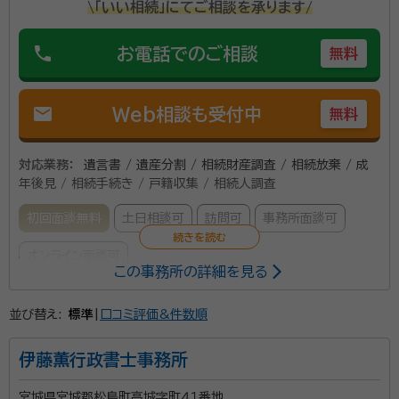
\「いい相続」にてご相談を承ります/
phone
お電話でのご相談
無料
mail
Web相談も受付中
無料
対応業務：
遺言書 / 遺産分割 / 相続財産調査 / 相続放棄 / 成
年後見 / 相続手続き / 戸籍収集 / 相続人調査
初回面談無料
土日相談可
訪問可
事務所面談可
オンライン面談可
この事務所の詳細を見る
所属する専門家：
並び替え:
標準
|
口コミ評価&件数順
相原 一善（あいはら かずよし）
特定行政書士，海事代理士
経歴：
大学を卒業してから３５年間東北電力株式会社に勤務。 おもに火
伊藤薫行政書士事務所
力発電所で使用する燃料調達，管理業務に従事 在職中に行政書士資格を
取得，退職後開業。
宮城県宮城郡松島町高城字町４１番地