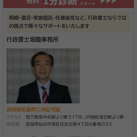
相続が発生すると、相続人の確定や遺産分割協議を経
資格等：
行政書士・特定行政書士・入国管理局申請取次行政書士
て、相続財産の名義変更などのあらゆる手続きをおこな
所属団体：
宮城県行政書士会 青葉支部
わなければなりません。仕事や普段の生活をしながらで
相続・遺言・家族信託・任意後見など、行政書士ならでは
は負担が大きく、期限のある相続手続きをスムーズにお
の視点で様々なサポートをいたします
こなうのはとても難しいといえるでしょう。
行政書士堀籠事務所
宮城県松島町に対応可能
アクセス
地下鉄泉中央駅より車で17分、JR陸前落合駅より車で
所在地
17分
宮城県仙台市泉区住吉台東4丁目6番地の33