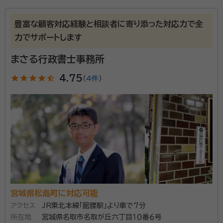
経歴：
宮城教育大学教育学部卒
豊富な顧客対応経験と相談者に寄り添った対応力で全
力でサポートします
仙台駅から歩いて10分くらいのところに事務所があり
ます。静かな室内で、しっかりとお客様の言葉に耳を傾
まさる行政書士事務所
けます。その方針を事務所のロゴに表しました。遺言、後
star
star
star
star
star_half
4.75
見、家族信託、相続、その他生活に関連したお手伝いを
（
4件
）
しております。 【対応地域】宮城県 【営業時間】平日9：
資格等：
行政書士・防災士・JGAP指導員
00～17：00 ※時間外相談可能
所属団体：
宮城県行政書士会
宮城県松島町に対応可能
アクセス
JR東北本線「館腰駅」より車で7分
所在地
宮城県名取市名取が丘六丁目１０番６号