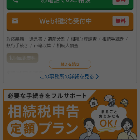
るよう邁進しております。 相続問題はご遺族様にとって
所属団体：
宮城県行政書士会、コスモス成年後見サポートセンター会
デリケートな問題であるとともに、その手続きも非常に
員
複雑かつ多岐にわたります。 そのため、相続手続きを得
mail
Web相談も受付中
無料
意としているというだけではなくご遺族様が安心してお
話しできる行政書士を選んでいただければと思います。
対応業務：
遺言書 / 遺産分割 / 相続財産調査 / 相続手続き /
銀行手続き / 戸籍収集 / 相続人調査
初回面談無料
事務所口コミ（抜粋）：
この事務所の詳細を見る
account_circle
満足度 3.0
ご利用時期：2022/10
東京と仙台にオフィスと構えています。迅速・丁寧かつお
客様目線で真摯に対応致します。