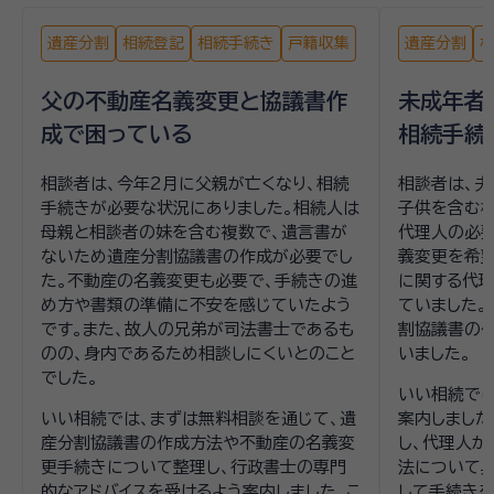
遺産分割
相続登記
相続手続き
戸籍収集
遺産分割
父の不動産名義変更と協議書作
未成年者
成で困っている
相続手続
相談者は、今年2月に父親が亡くなり、相続
相談者は、夫
手続きが必要な状況にありました。相続人は
子供を含む
母親と相談者の妹を含む複数で、遺言書が
代理人の必要
ないため遺産分割協議書の作成が必要でし
義変更を希
た。不動産の名義変更も必要で、手続きの進
に関する代
め方や書類の準備に不安を感じていたよう
ていました。
です。また、故人の兄弟が司法書士であるも
割協議書の
のの、身内であるため相談しにくいとのこと
いました。
でした。
いい相続で
いい相続では、まずは無料相談を通じて、遺
案内しました
産分割協議書の作成方法や不動産の名義変
し、代理人
更手続きについて整理し、行政書士の専門
法について具
的なアドバイスを受けるよう案内しました。こ
して手続きを