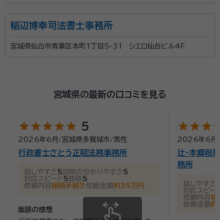
稲辺博幸司法書士事務所
宮城県仙台市青葉区本町1丁目5-31 シエロ仙台ビル4F
宮城県の最新の口コミを見る
star
star
star
star
star
star
star
star
st
5
2026年6月
/
宮城県多賀城市
/
男性
2026年6月
行政書士さとう正昭法務事務所
辻・本郷税理
務所
話しやすさ
5
説明の分かりやすさ
5
対応スピード
5
価格
5
話しやすさ
依頼内容
相続手続き
依頼金額
約35万円
対応スピー
依頼内容
相
依頼金額
約
面談の感想