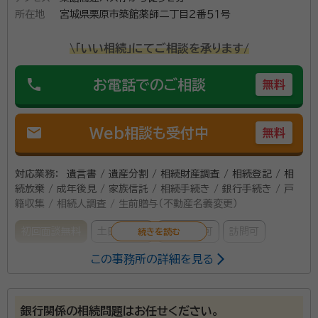
所在地
宮城県栗原市築館薬師二丁目２番５１号
\「いい相続」にてご相談を承ります/
phone
お電話でのご相談
無料
mail
Web相談も受付中
無料
対応業務：
遺言書 / 遺産分割 / 相続財産調査 / 相続登記 / 相
続放棄 / 成年後見 / 家族信託 / 相続手続き / 銀行手続き / 戸
籍収集 / 相続人調査 / 生前贈与（不動産名義変更）
初回面談無料
土日相談可
電話相談可
訪問可
この事務所の詳細を見る
所属する専門家：
及川 正（おいかわ ただし）
司法書士、猟友会（栗原北部支部）、迫
川漁業協同組合理事、仙台法務局古川支局（登記相談員、土地の所有者不
銀行関係の相続問題はお任せください。