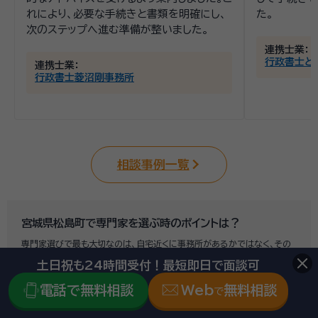
れにより、必要な手続きと書類を明確にし、
た。
次のステップへ進む準備が整いました。
連携士業：
行政書士と
連携士業：
行政書士菱沼剛事務所
相談事例一覧
宮城県松島町で専門家を選ぶ時のポイントは？
専門家選びで最も大切なのは、自宅近くに事務所があるかではなく、その
士業が
相続に関する実績が多くあるかどうか
です。
土日祝も24時間受付！最短即日で面談可
例えば行政書士といっても対応分野は幅広く、法人設立や許認可申請など
法人業務を中心に行っている行政書士に相続手続きの相談をしても、期待
電話で無料相談
Web
無料相談
で
した結果は得られないでしょう。
また税理士であれば、相続は税理士試験の必修科目でないことから資格試