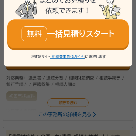
まとめてお見積りを
当事務所は、相続か、遺言か、贈与か、相談者の身上を
アクセス
東仙台駅 車で7分
的確に把握し、ご納得できるまで懇切丁寧にご説明申し
依頼できます！
所在地
宮城県仙台市宮城野区鶴ケ谷東2丁目27番11号
上げ、安心して相続手続が完了できるように努めます。
\「いい相続」にてご相談を承ります/
資格等：
行政書士
一括見積りスタート
無料
phone
お電話でのご相談
所属団体：
宮城県行政書士会
無料
※姉妹サイト
「相続費用見積ガイド」
に遷移します
mail
Web相談も受付中
無料
対応業務：
遺言書 / 遺産分割 / 相続財産調査 / 相続手続き /
銀行手続き / 戸籍収集 / 相続人調査
初回面談無料
所属する専門家：
この事務所の詳細を見る
菱沼 剛（ヒシヌマ タケシ）
行政書士
事務所口コミ（抜粋）：