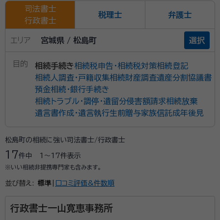
司法書士
税理士
弁護士
行政書士
エリア
宮城県 / 松島町
選択
目的
相続手続き
相続税申告・相続税対策
相続登記
相続人調査・戸籍収集
相続財産調査
遺産分割協議書
預金相続・銀行手続き
相続トラブル・調停・遺留分侵害額請求
相続放棄
遺言書作成・遺言執行
生前贈与
家族信託
成年後見
松島町の相続に強い司法書士/行政書士
17
件中
1〜17
件表示
※いい相続非提携専門家も含みます。
並び替え:
標準
|
口コミ評価&件数順
行政書士一山寛恵事務所