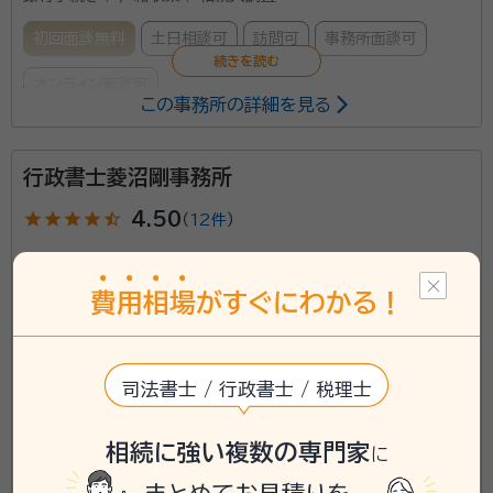
初回面談無料
土日相談可
訪問可
事務所面談可
オンライン面談可
この事務所の詳細を見る
所属する専門家：
行政書士菱沼剛事務所
佐藤 正昭
行政書士
経歴：
宮城県出身 東北工業大学建築学科
star
star
star
star
star_half
4.50
（
12件
）
事務所口コミ（抜粋）：
account_circle
満足度 5.0
ご利用時期：2026/6
費
用
相
場
がすぐにわかる！
面談の感想
近所で親身になって相談にのってくれました。又、分かりやすく説明して
いただきました
司法書士 / 行政書士 / 税理士
契約後の感想
近所なので、お互い忙しくても電話連絡で必要書類などのやり取りし、ス
ムーズに進みました
相続に強い複数の専門家
に
宮城県松島町に対応可能