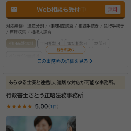
mail
Web相談も受付中
無料
対応業務：
遺産分割 / 相続財産調査 / 相続手続き / 銀行手続き
/ 戸籍収集 / 相続人調査
初回面談無料
土日相談可
電話相談可
訪問可
オンライン面談可
この事務所の詳細を見る
所属する専門家：
菊地 智志（きくち さとし）
行政書士
あらゆる士業と連携し、適切な対応が可能な事務所。
行政書士さとう正昭法務事務所
相続人調査、遺産分割協議書の作成、相続関係図を中心
に行っています。
star
star
star
star
star
5.00
（
1件
）
資格等：
行政書士
所属団体：
宮城県行政書士会