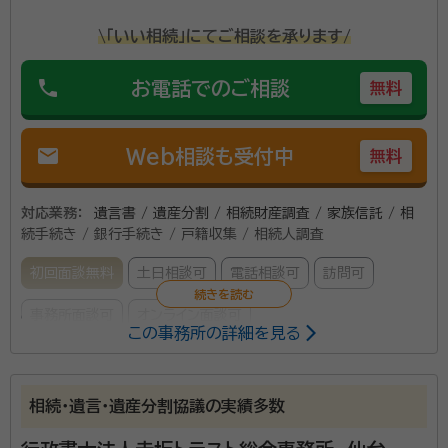
\「いい相続」にてご相談を承ります/
phone
お電話でのご相談
無料
mail
Web相談も受付中
無料
対応業務：
遺言書 / 遺産分割 / 相続財産調査 / 家族信託 / 相
続手続き / 銀行手続き / 戸籍収集 / 相続人調査
初回面談無料
土日相談可
電話相談可
訪問可
事務所面談可
オンライン面談可
この事務所の詳細を見る
所属する専門家：
菅野 勝（カンノ マサル）
行政書士・二級建築士・宅地建物取引士、
相続・遺言・遺産分割協議の実績多数
宮城県名取市出身 東北学院大学法学部卒
経歴：
宮城県名取市出身。東北学院大学法学部法律学科卒業 1992年よ