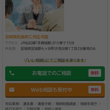
宮城県松島町に対応可能
アクセス
JR仙石線「多賀城駅」から車で15分
所在地
宮城県宮城郡七ヶ浜町汐見台南１丁目２８番地の６
\「いい相続」にてご相談を承ります/
phone
お電話でのご相談
無料
mail
Web相談も受付中
無料
対応業務：
遺言書 / 遺産分割 / 相続財産調査 / 相続手続き /
銀行手続き / 戸籍収集 / 相続人調査