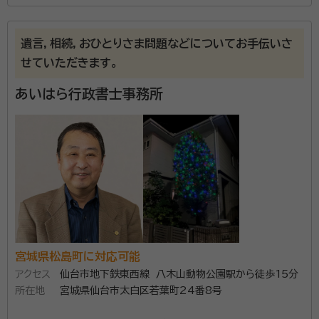
所属する専門家：
伊藤 桂子（いとう けいこ）
行政書士・保護司
遺言，相続，おひとりさま問題などについてお手伝いさ
経歴：
尚絅女学院大学保育科卒、全共連宮城県本部 会社執行役員 石巻
せていただきます。
市ものう夢ネット会長
あいはら行政書士事務所
相続、遺言、農地、建設業ほか、各種許可申請に対応しま
す。特に相続関係を得意としています。
資格等：
行政書士・保護司
所属団体：
宮城県行政書士会 / 一般社団法人コスモス成年後見サ
ポートセンター会員
宮城県松島町に対応可能
アクセス
仙台市地下鉄東西線 八木山動物公園駅から徒歩15分
所在地
宮城県仙台市太白区若葉町24番8号