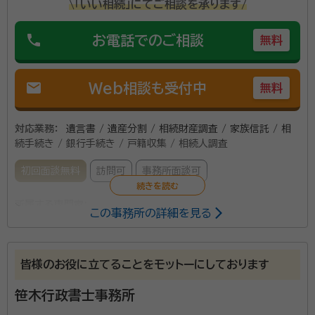
\「いい相続」にてご相談を承ります/
phone
お電話でのご相談
無料
mail
Web相談も受付中
無料
対応業務：
遺言書 / 遺産分割 / 相続財産調査 / 家族信託 / 相
続手続き / 銀行手続き / 戸籍収集 / 相続人調査
初回面談無料
訪問可
事務所面談可
所属する専門家：
この事務所の詳細を見る
堀籠 重充（ほりごめ しげみつ）
行政書士
経歴：
黒川郡の出身で仙台二高を卒業後横浜市内の大学に進学し千代田
区の金融関係に就職し、管理部門そして営業部門を経験しながらいくつか
皆様のお役に立てることをモットーにしております
支店勤務を経て地元の仙台支店にもどる。 地元で一生続けられてもっと
人のためになる仕事を目指し、資格を取得して行政書士事務所を平成16
笹木行政書士事務所
1、遺言・相続 揉めない相続のために遺言を残したい方
年に開業しました。 仕事の経緯は事務所の紹介の通りです。 最近の趣味
は学生時代山登りをしていたこともあり自然散策です。それから身体のメ