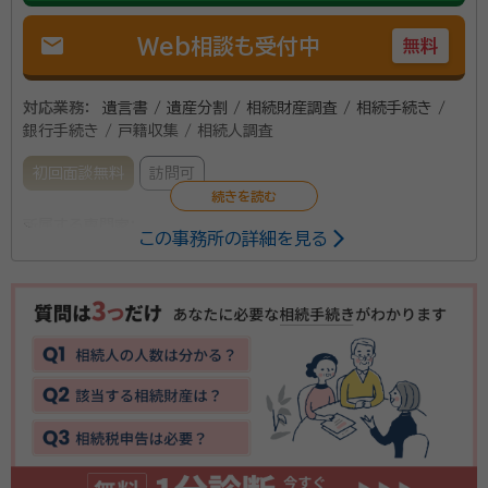
mail
Web相談も受付中
無料
対応業務：
遺言書 / 遺産分割 / 相続財産調査 / 相続手続き /
銀行手続き / 戸籍収集 / 相続人調査
初回面談無料
訪問可
所属する専門家：
この事務所の詳細を見る
常松 俊成（つねまつ とししげ）
行政書士・特定行政書士・入国管
理局申請取次行政書士
経歴：
宮城県仙台第二高等学校卒業 早稲田大学法学部卒業
プラザ行政書士事務所は、地下鉄東西線青葉通一番町
駅から徒歩6分ほどのところにあります。主な業務内容
としては、遺言原案作成サポートや相続手続きのサポー
ト、株式会社や合同会社の設立サポートなどがあります。