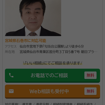
見、家族信託、相続、その他生活に関連したお手伝いを
しております。 【対応地域】宮城県 【営業時間】平日9：
資格等：
行政書士・防災士・JGAP指導員
00～17：00 ※時間外相談可能
所属団体：
宮城県行政書士会
宮城県石巻市に対応可能
アクセス
仙台市営地下鉄「勾当台公園駅」より徒歩6分
所在地
宮城県仙台市青葉区国分町３丁目５番７号 朝日プラザ
国分町４０２
\「いい相続」にてご相談を承ります/
phone
お電話でのご相談
無料
mail
Web相談も受付中
無料
対応業務：
遺言書 / 遺産分割 / 相続財産調査 / 相続手続き /