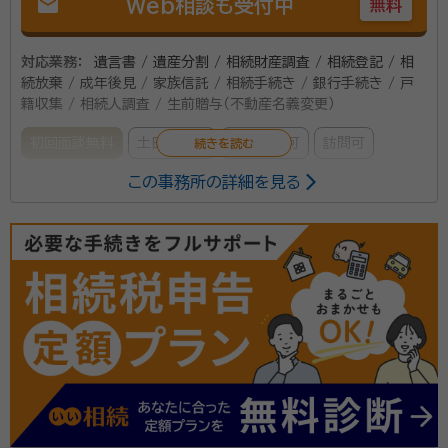
mail
Web相談も受付中
無料
対応業務：
遺言書 / 遺産分割 / 相続財産調査 / 相続登記 / 相
続放棄 / 成年後見 / 家族信託 / 相続手続き / 銀行手続き / 戸
籍収集 / 相続人調査 / 生前贈与（不動産名義変更）
初回面談無料
土日相談可
電話相談可
訪問可
この事務所の詳細を見る
所属する専門家：
及川 正（おいかわ ただし）
司法書士、猟友会（栗原北部支部）、迫
川漁業協同組合理事、仙台法務局古川支局（登記相談員、土地の所有者不
明探索委員）、宮城県公共嘱託司法書士会理事
■長年、仙台法務局へ勤めており早期退職で司法書士
へ 不動産や商業登記の管理や受付、国籍や戸籍に関す
る業務、供託や公証関係に関するものから、人権擁護に
ついてなど様々な業務を行っていました。 ■ご相談い
ただく際に心掛けていること ・じっくりお話を伺います