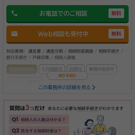
phone
お電話でのご相談
無料
mail
Web相談も受付中
無料
対応業務：
遺言書 / 遺産分割 / 相続財産調査 / 相続手続き /
銀行手続き / 戸籍収集 / 相続人調査
初回面談無料
土日相談可
訪問可
事務所面談可
オンライン面談可
この事務所の詳細を見る
所属する専門家：
佐藤 正昭
行政書士
経歴：
宮城県出身 東北工業大学建築学科
事務所口コミ（抜粋）：