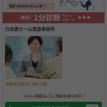
account_circle
満足度 5.0
ご利用時期：2026/6
面談の感想
近所で親身になって相談にのってくれました。又、分かりやすく説明して
いただきました
契約後の感想
行政書士一山寛恵事務所
近所なので、お互い忙しくても電話連絡で必要書類などのやり取りし、ス
ムーズに進みました
当事務所は、相続か、遺言か、贈与か、相談者の身上を
的確に把握し、ご納得できるまで懇切丁寧にご説明申し
上げ、安心して相続手続が完了できるように努めます。
資格等：
行政書士
所属団体：
宮城県行政書士会
宮城県石巻市に対応可能
\「いい相続」にてご相談を承ります/