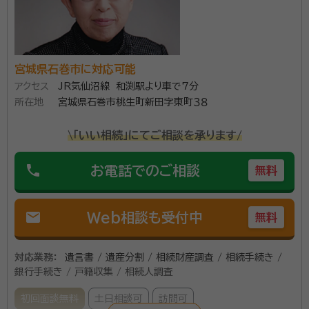
宮城県石巻市に対応可能
アクセス
JR気仙沼線 和渕駅より車で7分
所在地
宮城県石巻市桃生町新田字東町３８
\「いい相続」にてご相談を承ります/
phone
お電話でのご相談
無料
mail
Web相談も受付中
無料
対応業務：
遺言書 / 遺産分割 / 相続財産調査 / 相続手続き /
銀行手続き / 戸籍収集 / 相続人調査
初回面談無料
土日相談可
訪問可