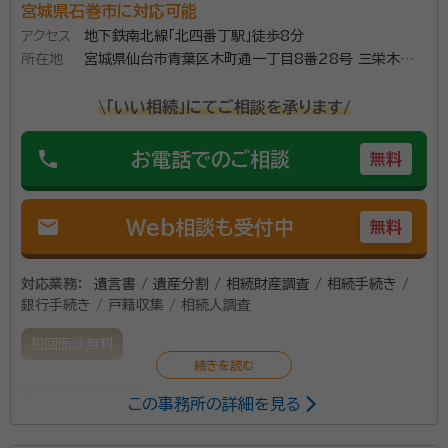
宮城県石巻市に対応可能
アクセス
地下鉄南北線「北四番丁駅」徒歩8分
所在地
宮城県仙台市青葉区木町通一丁目8番28号 三栄木町
通ビル3階
\「いい相続」にてご相談を承ります/
phone
お電話でのご相談
無料
mail
Web相談も受付中
無料
対応業務：
遺言書 / 遺産分割 / 相続財産調査 / 相続手続き /
銀行手続き / 戸籍収集 / 相続人調査
初回面談無料
事務所口コミ（抜粋）：
この事務所の詳細を見る
account_circle
満足度 3.0
ご利用時期：2022/10