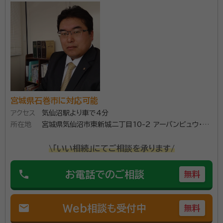
遺言，相続，おひとりさま問題など，比較的年配の方が
抱える課題についてお手伝いさせていただく行政書士
です。 フットワーク軽く、宮城県内、宮城県に近接する市
町村，どこへでもお客さまの下に参ります。 初回相談は
無料です。お客さまがお知りになりたいことについて，
資格等：
特定行政書士，海事代理士
納得いただけるまで説明いたします。 冬にはウインター
所属団体：
宮城県行政書士会
イルミネーションを行って近所の方に楽しんでいただい
宮城県石巻市に対応可能
ています。
アクセス
気仙沼駅より車で4分
所在地
宮城県気仙沼市東新城二丁目10-2 アーバンビュウ・ゼ
ファー103号
\「いい相続」にてご相談を承ります/
phone
お電話でのご相談
無料
mail
Web相談も受付中
無料