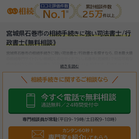
口コミ評価件数
累計相談件数
No.1
25万
件以上
宮城県石巻市
相続手続
強
司法書士/行
の
き
に
い
政書士
《無料相談》
宮城県石巻市の相続手続きに強い司法書士/行政書士を探すなら、日本最大級
の相続専門サイト【いい相続】にお任せください。
石巻市(宮城県)で対応可能な
相続手続きに強い司法書士/行政書士をお探しいただけます。
相続手続きは、
続きを読む
被相続人（故人）の財産を引き継ぐために必要な手続きです。相続人・相続財産
の確認、遺言書の確認、遺産分割協議、相続財産の名義変更、相続税の申告・納
相続手続きに関するご相談なら
税（相続財産が基礎控除額を超えていた場合）など多岐に渡るため、相続手続
きに強い専門家に
まずは相談
しましょう。
今すぐ電話
無料相談
で
通話無料／24時間受付中
専門相談員が常駐
（平日9-19時/土日祝9-18時）
カンタン60秒！
専門家
紹介
を
してもらう