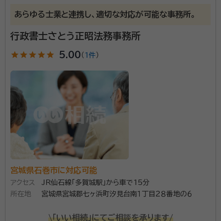
あらゆる士業と連携し、適切な対応が可能な事務所。
東京と仙台にオフィスと構えています。迅速・丁寧かつお
行政書士さとう正昭法務事務所
客様目線で真摯に対応致します。
star
star
star
star
star
5.00
（
1件
）
宮城県石巻市に対応可能
アクセス
JR仙石線「多賀城駅」から車で15分
所在地
宮城県宮城郡七ヶ浜町汐見台南１丁目２８番地の６
\「いい相続」にてご相談を承ります/