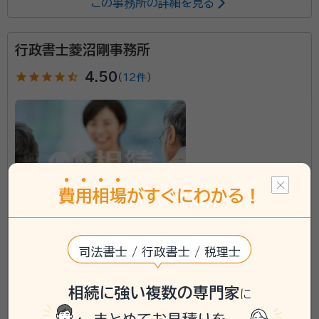
この事務所の詳細を見る
所属する専門家：
行政書士菱沼剛事務所
菅野 勝（カンノ マサル）
行政書士・二級建築士・宅地建物取引士、
宮城県名取市出身 東北学院大学法学部卒
star
star
star
star
star_half
4.50
（
12件
）
経歴：
宮城県名取市出身。東北学院大学法学部法律学科卒業 1992年よ
りパナソニックホームズに営業担当として勤務 2020年「まさる行政書士
事務所」を開業
事務所口コミ（抜粋）：
account_circle
満足度 4.0
ご利用時期：2024/5
面談の感想
無料面談をしました。初めて士業の方と話すので緊張しましたが、とても
費
用
相
場
がすぐにわかる！
優しい雰囲気で、説明もわかりやすく、見積も納得のいくものだったので
そのまま依頼を決めました。
契約後の感想
宮城県石巻市に対応可能
依頼後もちょっとした質問にも丁寧に答えてくださり安心感があります。
司法書士 / 行政書士 / 税理士
専門家とのやり取りは電話以外にもLINEで行っていますが、手軽に確認
アクセス
東仙台駅 車で7分
できるので助かりました。
所在地
宮城県仙台市宮城野区鶴ケ谷東2丁目27番11号
相続に強い複数の専門家
に
\「いい相続」にてご相談を承ります/
こんにちは、「まさる行政書士事務所」の 菅野勝（かん