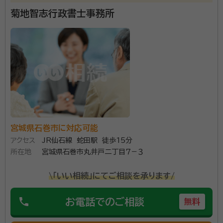
菊地智志行政書士事務所
宮城県石巻市に対応可能
アクセス
JR仙石線 蛇田駅 徒歩15分
所在地
宮城県石巻市丸井戸二丁目７－３
\「いい相続」にてご相談を承ります/
phone
お電話でのご相談
無料