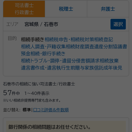
司法書士
税理士
弁護士
行政書士
エリア
宮城県 / 石巻市
選択
目的
相続手続き
相続税申告・相続税対策
相続登記
相続人調査・戸籍収集
相続財産調査
遺産分割協議書
預金相続・銀行手続き
相続トラブル・調停・遺留分侵害額請求
相続放棄
遺言書作成・遺言執行
生前贈与
家族信託
成年後見
石巻市の相続に強い司法書士/行政書士
57
件中
1〜40
件表示
※いい相続非提携専門家も含みます。
並び替え:
標準
|
口コミ評価&件数順
銀行関係の相続問題はお任せください。