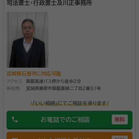
司法書士・行政書士及川正事務所
して頂いたため契約を決めました。
契約後の感想
相続に関しては説明を聞いた感じでは自分でも実施できるかと思いまし
たが、不動産が絡む相続に関しては自分で行うよりはお願いした方が確
実だと感じました。
資格等：
行政書士
所属団体：
宮城県行政書士会
宮城県石巻市に対応可能
アクセス
築館高速バス停から徒歩2分
所在地
宮城県栗原市築館薬師二丁目２番５１号
\「いい相続」にてご相談を承ります/
phone
お電話でのご相談
無料