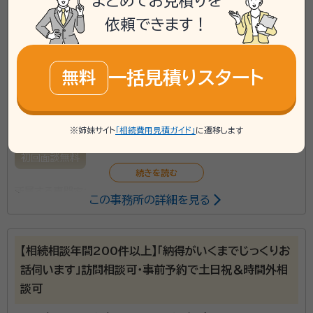
まとめてお見積りを
のまさる）と申します。 行政書士になる前は、大手ハウス
依頼できます！
phone
お電話でのご相談
無料
メーカーの営業担当者として30年間勤務して参りまし
た。 現在は「遺言・相続・成年後見」を中心に、相談者の
皆様の暮らしに寄り添ったサポートで皆様のお役に立て
mail
一括見積りスタート
Web相談も受付中
無料
無料
資格等：
行政書士・二級建築士・宅地建物取引士
るよう邁進しております。 相続問題はご遺族様にとって
所属団体：
宮城県行政書士会、コスモス成年後見サポートセンター会
デリケートな問題であるとともに、その手続きも非常に
員
対応業務：
遺言書 / 遺産分割 / 相続財産調査 / 相続手続き /
複雑かつ多岐にわたります。 そのため、相続手続きを得
銀行手続き / 戸籍収集 / 相続人調査
※姉妹サイト
「相続費用見積ガイド」
に遷移します
意としているというだけではなくご遺族様が安心してお
初回面談無料
話しできる行政書士を選んでいただければと思います。
所属する専門家：
この事務所の詳細を見る
菱沼 剛（ヒシヌマ タケシ）
行政書士
事務所口コミ（抜粋）：
【相続相談年間200件以上】「納得がいくまでじっくりお
話伺います」訪問相談可・事前予約で土日祝＆時間外相
account_circle
満足度 5.0
ご利用時期：2024/12
談可
面談の感想
自宅まで来ていただいて説明を受けました。予算に合わせた内容で提案