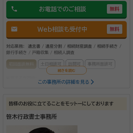
phone
お電話でのご相談
無料
mail
Web相談も受付中
無料
対応業務：
遺言書 / 遺産分割 / 相続財産調査 / 相続手続き /
銀行手続き / 戸籍収集 / 相続人調査
初回面談無料
土日相談可
訪問可
事務所面談可
所属する専門家：
この事務所の詳細を見る
澤田誠喜
行政書士・防災士・JGAP指導員
経歴：
宮城教育大学教育学部卒
皆様のお役に立てることをモットーにしております
仙台駅から歩いて10分くらいのところに事務所があり
笹木行政書士事務所
ます。静かな室内で、しっかりとお客様の言葉に耳を傾
けます。その方針を事務所のロゴに表しました。遺言、後