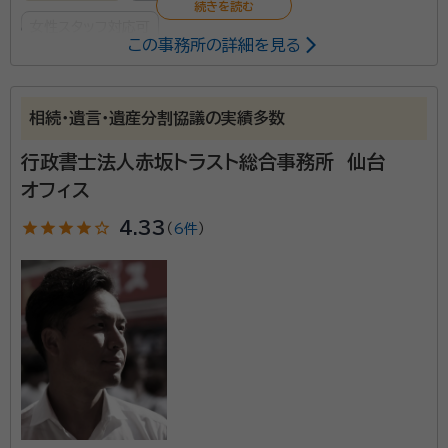
女性スタッフ対応可
この事務所の詳細を見る
所属する専門家：
伊藤 桂子（いとう けいこ）
行政書士・保護司
相続・遺言・遺産分割協議の実績多数
経歴：
尚絅女学院大学保育科卒、全共連宮城県本部 会社執行役員 石巻
市ものう夢ネット会長
行政書士法人赤坂トラスト総合事務所 仙台
オフィス
相続、遺言、農地、建設業ほか、各種許可申請に対応しま
star
star
star
star
star_outline
4.33
（
6件
）
す。特に相続関係を得意としています。
資格等：
行政書士・保護司
所属団体：
宮城県行政書士会 / 一般社団法人コスモス成年後見サ
ポートセンター会員