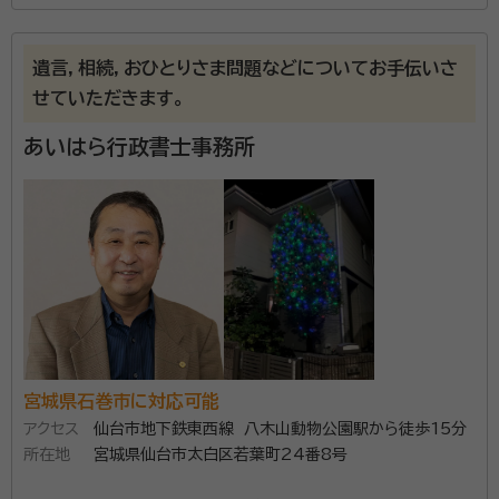
堀籠 重充（ほりごめ しげみつ）
行政書士
経歴：
黒川郡の出身で仙台二高を卒業後横浜市内の大学に進学し千代田
区の金融関係に就職し、管理部門そして営業部門を経験しながらいくつか
遺言，相続，おひとりさま問題などについてお手伝いさ
支店勤務を経て地元の仙台支店にもどる。 地元で一生続けられてもっと
せていただきます。
人のためになる仕事を目指し、資格を取得して行政書士事務所を平成16
1、遺言・相続 揉めない相続のために遺言を残したい方
年に開業しました。 仕事の経緯は事務所の紹介の通りです。 最近の趣味
は学生時代山登りをしていたこともあり自然散策です。それから身体のメ
あいはら行政書士事務所
や遺産相続発生後の申請に必要な遺産分割協議書など
ンテのため料理レシピを研究することです。
の作成をサポートします。 預貯金の解約、保険の請求、
株式や投資信託などの名義変更など手続きをサポート
いたします。 相続人や相続財産の調査などもご相談く
資格等：
行政書士
ださい。本人の希望があれば本人申請についてのコンサ
所属団体：
宮城県行政書士会
ルも可能ですので、費用を抑えることができます。 相続
手続きに必要となる戸籍謄本や住民票をはじめ、公的
書類の取得代行もサポートします。
宮城県石巻市に対応可能
アクセス
仙台市地下鉄東西線 八木山動物公園駅から徒歩15分
所在地
宮城県仙台市太白区若葉町24番8号