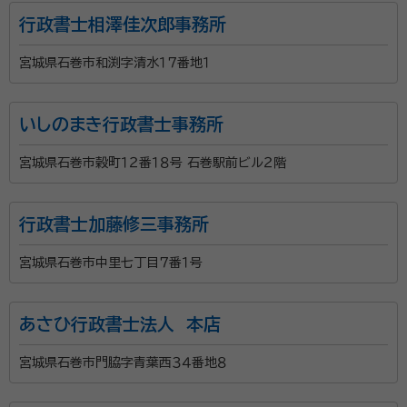
資格等：
行政書士、2級ファイナンシャルプランニング技能士
行政書士相澤佳次郎事務所
所属団体：
宮城県行政書士会
宮城県石巻市和渕字清水１７番地１
いしのまき行政書士事務所
宮城県石巻市穀町１２番１８号 石巻駅前ビル２階
行政書士加藤修三事務所
宮城県石巻市中里七丁目７番１号
あさひ行政書士法人 本店
宮城県石巻市門脇字青葉西３４番地８