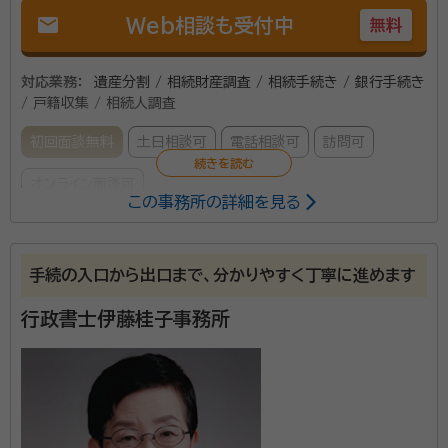
mail
Web相談も受付中
無料
対応業務：
遺産分割 / 相続財産調査 / 相続手続き / 銀行手続き
/ 戸籍収集 / 相続人調査
初回面談無料
土日相談可
電話相談可
訪問可
オンライン面談可
この事務所の詳細を見る
所属する専門家：
菊地 智志（きくち さとし）
行政書士
手続の入口から出口まで、分かりやすく丁寧に進めます
行政書士伊藤桂子事務所
相続人調査、遺産分割協議書の作成、相続関係図を中心
に行っています。
資格等：
行政書士
所属団体：
宮城県行政書士会