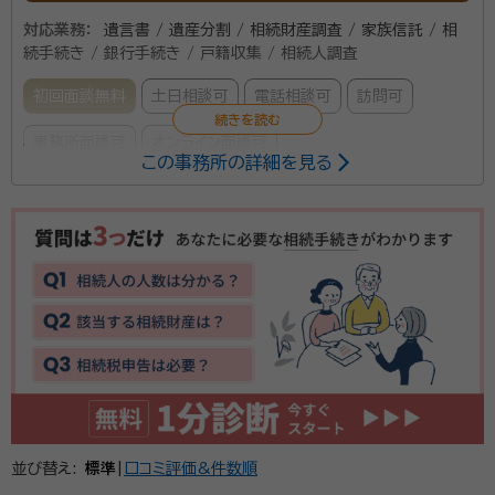
対応業務：
遺言書 / 遺産分割 / 相続財産調査 / 家族信託 / 相
続手続き / 銀行手続き / 戸籍収集 / 相続人調査
初回面談無料
土日相談可
電話相談可
訪問可
事務所面談可
オンライン面談可
この事務所の詳細を見る
所属する専門家：
川村 秀俊（カワムラ ヒデトシ）
行政書士・2級FP技能士（個人資産
相談業務）
経歴：
宮城県気仙沼市出身、仙台大原簿記公務員専門学校税理士科卒業
後、税理士事務所入社
遺言・相続手続に力を入れている事務所です。遺言の作
成支援から、相続の際の遺産分割協議書など、お気軽に
ご依頼ください。相続登記を伴う場合には司法書士と提
携し、ワンストップでの相続手続を心がけております。
並び替え:
標準
|
口コミ評価&件数順