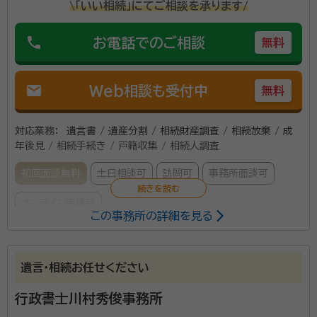
\「いい相続」にてご相談を承ります/
phone
お電話でのご相談
無料
mail
Web相談も受付中
無料
対応業務：
遺言書 / 遺産分割 / 相続財産調査 / 相続放棄 / 成
年後見 / 相続手続き / 戸籍収集 / 相続人調査
初回面談無料
土日相談可
訪問可
事務所面談可
オンライン面談可
この事務所の詳細を見る
所属する専門家：
相原 一善（あいはら かずよし）
特定行政書士，海事代理士
遺言・相続お任せください
経歴：
大学を卒業してから３５年間東北電力株式会社に勤務。 おもに火
力発電所で使用する燃料調達，管理業務に従事 在職中に行政書士資格を
行政書士川村秀俊事務所
取得，退職後開業。