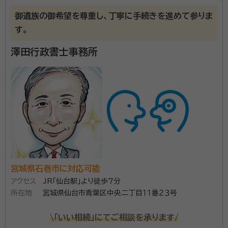
資格等：
司法書士、行政書士 / 行政書士
・専門用語ではなく「わかりやすい言葉」で対応いたしま
御遺族の御希望を尊重し、丁寧に手続きを進めて参りま
所属団体：
宮城県司法書士会
す ・お手続きに付随する業務整理等、ご納得いただける
す。
お手続きをサポートいたします ■対応エリア 宮城県、岩
澤田行政書士事務所
手県南、秋田県湯沢市周辺、山形県新庄周辺・最上地方
初回相談、2回目以降も相談料はいただきません。 電話
でのご相談も可能ですので、どうぞお気軽にお問い合
わせください。
宮城県石巻市に対応可能
アクセス
JR「仙台駅」より徒歩7分
所在地
宮城県仙台市青葉区中央二丁目１１番２３号
\「いい相続」にてご相談を承ります/