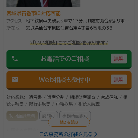
宮城県石巻市に対応可能
アクセス
地下鉄泉中央駅より車で17分、JR陸前落合駅より車で
所在地
17分
宮城県仙台市泉区住吉台東4丁目6番地の33
\「いい相続」にてご相談を承ります/
phone
お電話でのご相談
無料
mail
Web相談も受付中
無料
対応業務：
遺言書 / 遺産分割 / 相続財産調査 / 家族信託 / 相
続手続き / 銀行手続き / 戸籍収集 / 相続人調査
初回面談無料
訪問可
事務所面談可
所属する専門家：
この事務所の詳細を見る