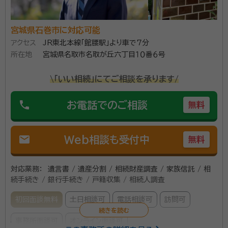
宮城県石巻市に対応可能
アクセス
JR東北本線「館腰駅」より車で7分
所在地
宮城県名取市名取が丘六丁目１０番６号
\「いい相続」にてご相談を承ります/
phone
お電話でのご相談
無料
mail
Web相談も受付中
無料
対応業務：
遺言書 / 遺産分割 / 相続財産調査 / 家族信託 / 相
続手続き / 銀行手続き / 戸籍収集 / 相続人調査
初回面談無料
土日相談可
電話相談可
訪問可
事務所面談可
オンライン面談可