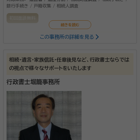
銀行手続き / 戸籍収集 / 相続人調査
初回面談無料
この事務所の詳細を見る
法定相続や代襲相続などでお困りのことがありましたら
お気軽にお問い合わせください。 行政の許認可を取る
ことは、個人でも可能です。しかしながら、それには多く
相続・遺言・家族信託・任意後見など、行政書士ならでは
のやらなければいけないことがあり、事案によっては非
の視点で様々なサポートをいたします
常に複雑で途中で投げ出したくなることがたくさんあり
ます。 ​ 経験豊富な行政書士の資格を持つ者が ​皆様の
行政書士堀籠事務所
負担を軽減して行うことで皆様の限りある時間を有効
に使っていただきたいと願っています。 ​ ​費用対効果の
高いサービスをご提供し、皆様のご期待に添えるようが
んばります。