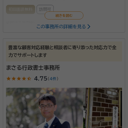
初回面談無料
訪問可
所属する専門家：
この事務所の詳細を見る
常松 俊成（つねまつ とししげ）
行政書士・特定行政書士・入国管
理局申請取次行政書士
豊富な顧客対応経験と相談者に寄り添った対応力で全
経歴：
宮城県仙台第二高等学校卒業 早稲田大学法学部卒業
力でサポートします
プラザ行政書士事務所は、地下鉄東西線青葉通一番町
まさる行政書士事務所
駅から徒歩6分ほどのところにあります。主な業務内容
としては、遺言原案作成サポートや相続手続きのサポー
star
star
star
star
star_half
4.75
（
4件
）
ト、株式会社や合同会社の設立サポートなどがあります。
相続が発生すると、相続人の確定や遺産分割協議を経
資格等：
行政書士・特定行政書士・入国管理局申請取次行政書士
て、相続財産の名義変更などのあらゆる手続きをおこな
所属団体：
宮城県行政書士会 青葉支部
わなければなりません。仕事や普段の生活をしながらで
は負担が大きく、期限のある相続手続きをスムーズにお
こなうのはとても難しいといえるでしょう。