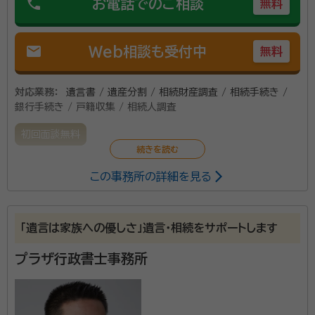
phone
お電話でのご相談
無料
mail
Web相談も受付中
無料
対応業務：
遺言書 / 遺産分割 / 相続財産調査 / 相続手続き /
銀行手続き / 戸籍収集 / 相続人調査
初回面談無料
この事務所の詳細を見る
「遺言は家族への優しさ」遺言・相続をサポートします
プラザ行政書士事務所