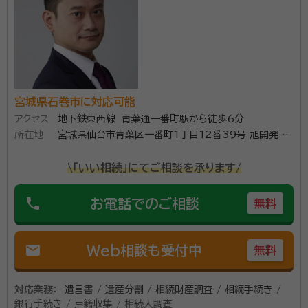
宮城県石巻市に対応可能
アクセス
地下鉄東西線 青葉通一番町駅から徒歩6分
所在地
宮城県仙台市青葉区一番町1丁目12番39号 旭開発第
2ビル303
\「いい相続」にてご相談を承ります/
phone
お電話でのご相談
無料
mail
Web相談も受付中
無料
対応業務：
遺言書 / 遺産分割 / 相続財産調査 / 相続手続き /
銀行手続き / 戸籍収集 / 相続人調査