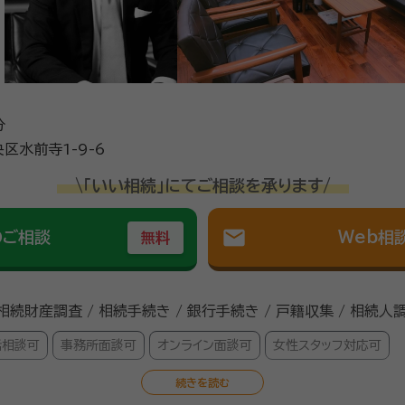
分
区水前寺1-9-6
\「いい相続」にてご相談を承ります/
mail
のご相談
Web相
無料
 相続財産調査 / 相続手続き / 銀行手続き / 戸籍収集 / 相続人
話相談可
事務所面談可
オンライン面談可
女性スタッフ対応可