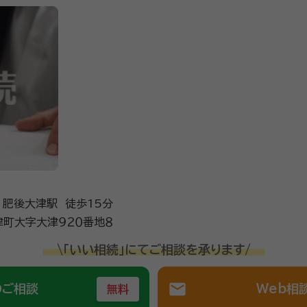
 肥後大津駅 徒歩15分
町大字大津９２０番地８
\「いい相続」にてご相談を承ります/
mail
のご相談
Web相
無料