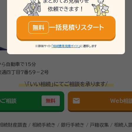
まとめてお見積りを
依頼できます！
一括見積りスタート
無料
※姉妹サイト
「相続費用見積ガイド」
に遷移します
から自動車で15分
通四丁目７番５９－２号
\「いい相続」にてご相談を承ります/
mail
のご相談
Web相
無料
 相続財産調査 / 相続手続き / 銀行手続き / 戸籍収集 / 相続人