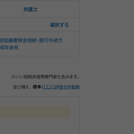
弁護士
選択
割協議書
預金相続・銀行手続き
成年後見
※いい相続非提携専門家も含みます。
並び替え:
標準
|
口コミ評価&件数順