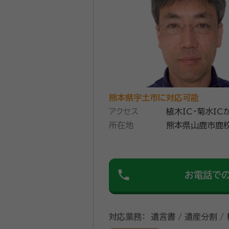
熊本県宇土市に対応可能
アクセス
植木IC・菊水IC
所在地
熊本県山鹿市鹿校
phone
お電話で
対応業務：
遺言書 / 遺産分割 /