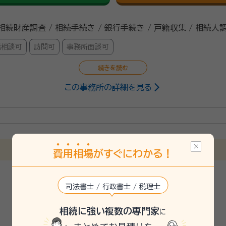
 相続財産調査 / 相続手続き / 銀行手続き / 戸籍収集 / 相続人
話相談可
訪問可
事務所面談可
この事務所の詳細を見る
留米市出身 福岡大学商学部第二部卒
かした各種書類作成および申請手続の代行は、お任せください。
費
用
相
場
がすぐにわかる！
司法書士 / 行政書士 / 税理士
相続に強い複数の専門家
に