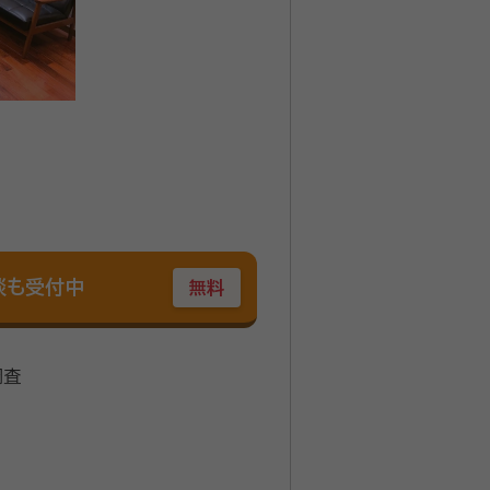
談も受付中
無料
調査