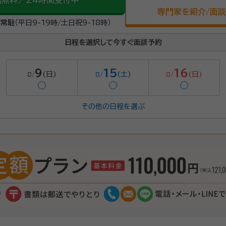
話無料／24時間受付中
専門家を紹介/面
が常駐
（平日9-19時/土日祝9-18時）
日程を選択して今すぐ面談予約
9
15
16
(日)
(土)
(日)
8/
8/
8/
◯
◯
◯
その他の日程を選ぶ