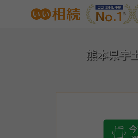
口コミ評価件数
No.1
熊本県宇
今