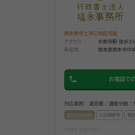
熊本県宇土市に対応可能
アクセス
水前寺駅 徒歩3
所在地
熊本県熊本市中央
phone
お電話で
対応業務：
遺言書 / 遺産分割 /
初回面談無料
土日相談可
電
所属する専門家：