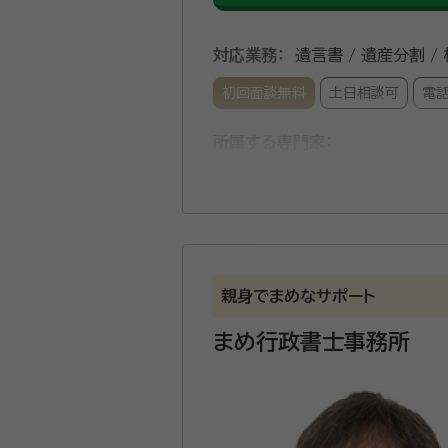
対応業務：
遺言書 / 遺産分割 /
初回面談無料
土日相談可
電
所属する専門家：
大坪 憲司
行政書士、福岡県久
国家公務員歴38年の経験を活
所属団体：
親身でまめなサポート
熊本県行政書士会
まめ行政書士事務所