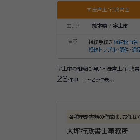
司法書士
/
行政書士
エリア
熊本県 / 宇土市
目的
相続手続き
相続税申告
相続トラブル・調停・遺
宇土市の相続に強い司法書士/行政書
23
件中
1〜23
件表示
各種申請書類の作成は、お任せ
大坪行政書士事務所