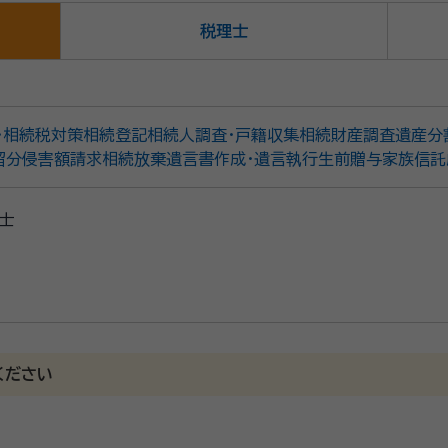
税理士
・相続税対策
相続登記
相続人調査・戸籍収集
相続財産調査
遺産分
留分侵害額請求
相続放棄
遺言書作成・遺言執行
生前贈与
家族信託
士
ください