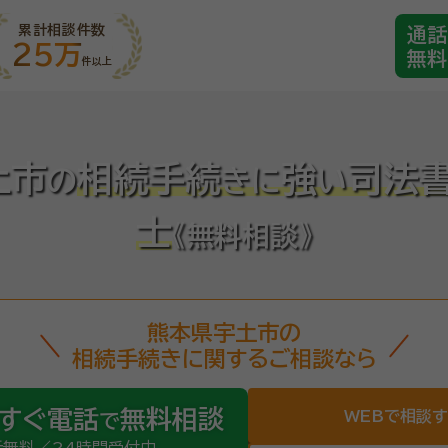
累計相談件数
通話
25万
無料
件以上
土市
相続手続
強
司法
の
き
に
い
士
《無料相談》
熊本県宇土市の
相続手続きに関するご相談なら
すぐ電話
無料相談
WEBで相談
で