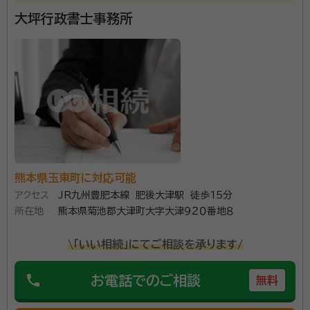
大坪行政書士事務所
熊本県玉東町に対応可能
アクセス
JR九州豊肥本線 肥後大津駅 徒歩15分
所在地
熊本県菊池郡大津町大字大津９２０番地８
\「いい相続」にてご相談を承ります/
phone
お電話でのご相談
無料