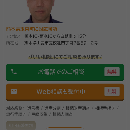
熊本県玉東町に対応可能
アクセス
植木IC・菊水ICから自動車で15分
所在地
熊本県山鹿市鹿校通四丁目７番５９－２号
\「いい相続」にてご相談を承ります/
phone
お電話でのご相談
無料
mail
Web相談も受付中
無料
対応業務：
遺言書 / 遺産分割 / 相続財産調査 / 相続手続き /
銀行手続き / 戸籍収集 / 相続人調査
初回面談無料