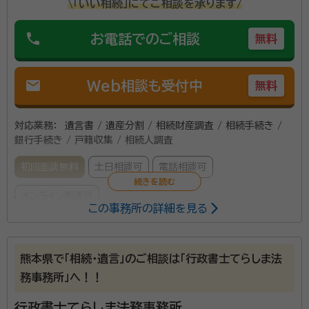
\「いい相続」にてご相談を承ります/
phone
お電話でのご相談
無料
mail
Web相談も受付中
無料
対応業務：
遺言書 / 遺産分割 / 相続財産調査 / 相続手続き /
銀行手続き / 戸籍収集 / 相続人調査
初回面談無料
土日相談可
電話相談可
オンライン面談可
この事務所の詳細を見る
所属する専門家：
牧 加壽登（まき かずと）
行政書士、宅建士、トータル・ライフ・コン
熊本県で「相続・遺言」のご相談は「行政書士てらしま法
サルタント
務事務所」へ！！
行政書士てらしま法務事務所