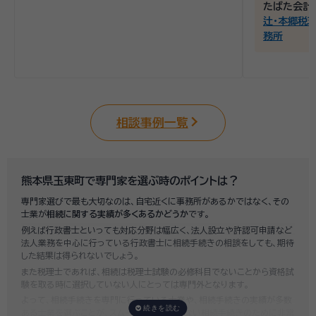
たばた会計
辻・本郷税
務所
相談事例一覧
熊本県玉東町で専門家を選ぶ時のポイントは？
専門家選びで最も大切なのは、自宅近くに事務所があるかではなく、その
士業が
相続に関する実績が多くあるかどうか
です。
例えば行政書士といっても対応分野は幅広く、法人設立や許認可申請など
法人業務を中心に行っている行政書士に相続手続きの相談をしても、期待
した結果は得られないでしょう。
また税理士であれば、相続は税理士試験の必修科目でないことから資格試
験を取る時に選択していない人にとっては専門外となります。
よって、相続手続きを専門に行っている士業や、相続手続きの実績が多数
ある士業を選ぶことが、スムーズで間違いのない相続手続きのために非常