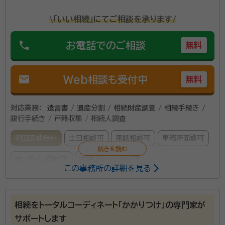
\「いい相続」にてご相談を承ります/
phone
お電話でのご相談
無料
mail
Web相談も受付中
無料
対応業務：
遺言書 / 遺産分割 / 相続財産調査 / 相続手続き /
銀行手続き / 戸籍収集 / 相続人調査
初回面談無料
土日相談可
電話相談可
事務所面談可
オンライン面談可
女性スタッフ対応可
この事務所の詳細を見る
所属する専門家：
塩永 健太郎（シオナガ ケンタロウ）
行政書士
相続をトータルコーディネート「かかりつけ」の専門家が
サポートします