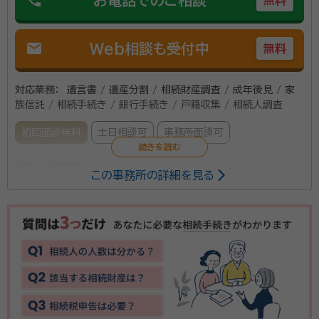
phone
お電話でのご相談
無料
mail
Web相談も受付中
無料
対応業務：
遺言書 / 遺産分割 / 相続財産調査 / 成年後見 / 家
族信託 / 相続手続き / 銀行手続き / 戸籍収集 / 相続人調査
初回面談無料
土日相談可
事務所面談可
所属する専門家：
この事務所の詳細を見る
上原 昌博（うえはら まさひろ）
行政書士、宅地建物取引士
事務所口コミ（抜粋）：
account_circle
満足度 5.0
ご利用時期：2025/10
面談の感想
説明も分かりやすくしてくてれ、しっかり状況も調べたりしていたので、
分かりやすかったです。分からないことも何でも教えてくれてありがたか
ったです。