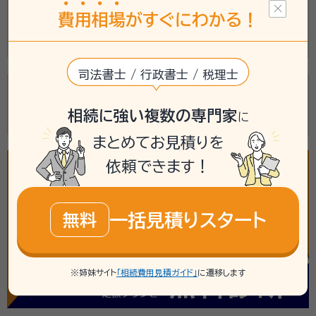
松田行政書士事務所
費
用
相
場
がすぐにわかる！
熊本県玉名郡玉東町大字木葉７０９番地８
司法書士 / 行政書士 / 税理士
行政書士植野法務事務所
相続に強い複数の専門家
に
熊本県玉名郡玉東町稲佐６０４－２
まとめてお見積りを
依頼できます！
一括見積りスタート
無料
※姉妹サイト
「相続費用見積ガイド」
に遷移します