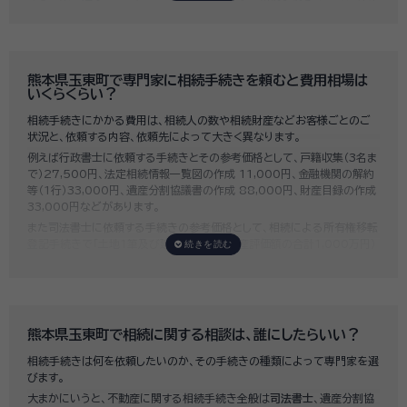
に重要になります。
いい相続では、相続手続きに強い経験豊富な行政書士・税理士と多数提携
しており、
お客様のご要望にそった専門家選びを無料でサポート
していま
す。専門家選びでお困りの方は、お気軽にご相談ください。
熊本県玉東町で専門家に相続手続きを頼むと費用相場は
いくらくらい？
相続手続きにかかる費用は、相続人の数や相続財産などお客様ごとのご
状況と、依頼する内容、依頼先によって大きく異なります。
例えば行政書士に依頼する手続きとその参考価格として、戸籍収集（3名ま
で）27,500円、法定相続情報一覧図の作成 11,000円、金融機関の解約
等（1行）33,000円、遺産分割協議書の作成 88,000円、財産目録の作成
33,000円などがあります。
また司法書士に依頼する手続きの参考価格として、相続による所有権移転
登記手続きで「土地1筆及び建物1棟（固定資産評価額の合計1,000万円）
法定相続人3名のうち1名が単独相続した場合」の費用相場の目安は6万円
～8万円程です。
既に揉めてしまっている場合は弁護士しか対応ができませんが、その場合
は着手金だけで約20万円～30万円、そのほか出張費や成果報酬を合わ
せると100万円近くかそれ以上費用がかかってしまう場合もあるなど、非
熊本県玉東町で相続に関する相談は、誰にしたらいい？
常に高額になります。
相続手続きは何を依頼したいのか、その手続きの種類によって専門家を選
いい相続では、
お客様ごとに必要な相続手続きを明らかにし、無料で見積
びます。
もり
をお出ししております。予算に合わせてご自身で対応できないものの
大まかにいうと、不動産に関する相続手続き全般は
司法書士
、遺産分割協
み依頼することも可能ですので、まずはお気軽にご相談ください。