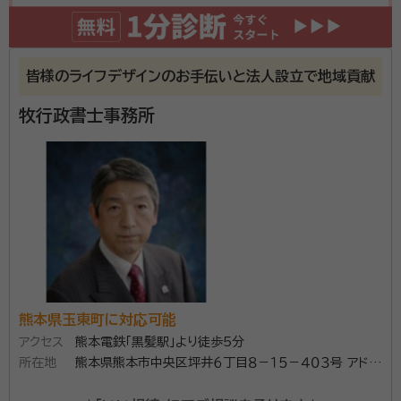
契約後の感想
契約後は、連絡ないので良くわかりません。2〜3ヶ月位かかるみたいだ
ったので何かあれば連絡はあると思います。
皆様のライフデザインのお手伝いと法人設立で地域貢献
人生において、誰しも一度は向き合うことになるのが
牧行政書士事務所
死、そしてそこで必ず起こるのが「相続」です。 自分の死
後のことについて早くから考えるのは抵抗があるかもし
れません。 しかし、相続は自らの死後のためだけに考え
るもの、とは私は思いません。 相続税や遺産の分割に悩
資格等：
行政書士
まされることだけが相続ではないのです。 自分がどの
所属団体：
熊本県行政書士会
ような思いでどのような人生を送ってきたか、そしてそ
れらをどう伝えるかを考えることが、「相続」の 一番のポ
イントです。 財産や税金、遺産分割に対する思い、老後
の不安や問題も、今のうちに道筋を立てて事前に解決し
熊本県玉東町に対応可能
ておくことで、 生きている“今”が素晴らしい人生になり
アクセス
熊本電鉄「黒髪駅」より徒歩5分
所在地
熊本県熊本市中央区坪井６丁目８－１５－４０３号 アドバ
ます。 今とこれからの人生のために行うことこそが、本
ンス２１セントラルパーク４０３号
当の意味での相続なのです。