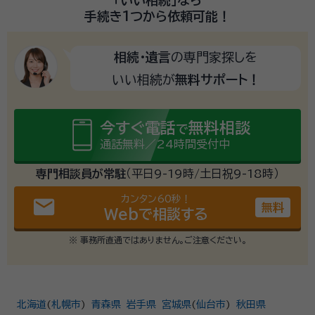
手続き1つから
依頼可能！
相続・遺言
の専門家探しを
いい相続が
無料サポート！
今すぐ電話
無料相談
で
通話無料／24時間受付中
専門相談員が常駐
（平日9-19時/土日祝9-18時）
カンタン60秒！
email
無料
Webで相談する
※ 事務所直通ではありません。ご注意ください。
北海道
(
札幌市
)
青森県
岩手県
宮城県
(
仙台市
)
秋田県