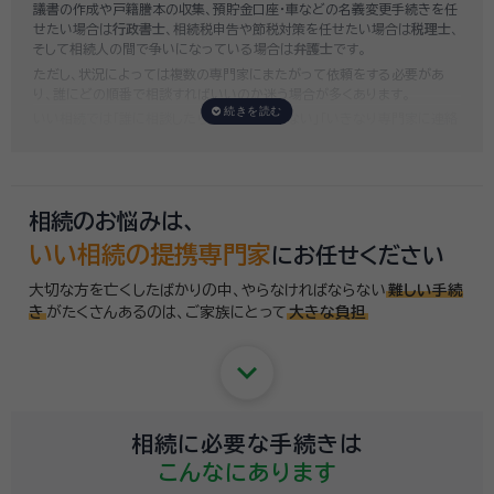
議書の作成や戸籍謄本の収集、預貯金口座・車などの名義変更手続きを任
せたい場合は
行政書士
、相続税申告や節税対策を任せたい場合は
税理士
、
そして相続人の間で争いになっている場合は
弁護士
です。
ただし、状況によっては複数の専門家にまたがって依頼をする必要があ
り、誰にどの順番で相談すればいいのか迷う場合が多くあります。
いい相続では「誰に相談したらいいかわからない」「いきなり専門家に連絡
するのはちょっと…」という方のために、専門相談員がお客様のご状況を
お伺いした上で、
適切な相談先を無料でご案内
しております。お気軽にご
相談ください。
相続のお悩みは、
いい相続の提携専門家
にお任せください
大切な方を亡くしたばかりの中、やらなければならない
難しい手続
き
がたくさんあるのは、
ご家族にとって
大きな負担
keyboard_arrow_down
相続に必要な手続きは
こんなにあります