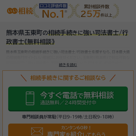
口コミ評価件数
累計相談件数
No.1
25万
件以上
熊本県玉東町
相続手続
強
司法書士/行
の
き
に
い
政書士
《無料相談》
熊本県玉東町の相続手続きに強い司法書士/行政書士を探すなら、日本最大級
の相続専門サイト【いい相続】にお任せください。
玉東町(熊本県)で対応可能な
相続手続きに強い司法書士/行政書士をお探しいただけます。
相続手続きは、
続きを読む
被相続人（故人）の財産を引き継ぐために必要な手続きです。相続人・相続財産
の確認、遺言書の確認、遺産分割協議、相続財産の名義変更、相続税の申告・納
相続手続きに関するご相談なら
税（相続財産が基礎控除額を超えていた場合）など多岐に渡るため、相続手続
きに強い専門家に
まずは相談
しましょう。
今すぐ電話
無料相談
で
通話無料／24時間受付中
専門相談員が常駐
（平日9-19時/土日祝9-18時）
カンタン60秒！
専門家
紹介
を
してもらう