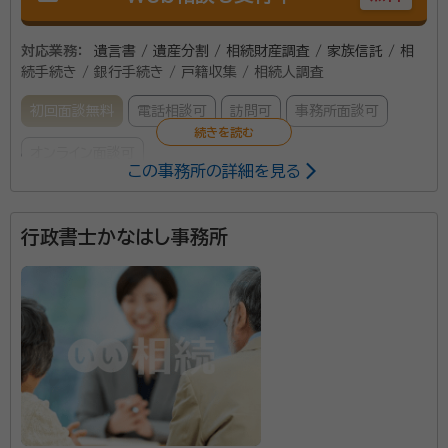
対応業務：
遺言書 / 遺産分割 / 相続財産調査 / 家族信託 / 相
続手続き / 銀行手続き / 戸籍収集 / 相続人調査
初回面談無料
電話相談可
訪問可
事務所面談可
オンライン面談可
この事務所の詳細を見る
所属する専門家：
行政書士かなはし事務所
寺島 浩幸（てらしま ひろゆき）
特定行政書士
経歴：
・福岡県立修猷館高校を経て（S55卒）、福岡大学法学部を卒業。 ・
昭和62年に福岡市役所入庁後、西区役所保護課での社会福祉主事業務
をかわきりに、法制執務、人事採用、情報公開、行政改革、市長直属スタッ
フなど、市長部局と議会事務局の双方の中枢部門を歴任。その後、福岡市
地方公務員及び地方議会議員として２５年間の豊富な経
議会議員を経て、同市役所を退職 ・元福岡大学非常勤講師 ・三元神社 宮
司（現職） ・小型船舶1級免許（釣りが趣味） ・心理カウンセラー資格保有
験に基づき、皆様に安心と信頼をお届けします！！ ＜
（米国NLP協会認定マスタープロテクショナー）
「相続」に関して、こんなお悩みはありませんか？＞ ・何
から手をつけて良いのかわからない ・連絡がつかない
身内がいる ・再婚で以前の配偶者との間に子供がいる