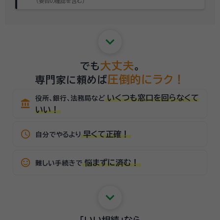
（要否の確認を含む）
keyboard_arrow_down
大丈夫
でも
。
圧倒的にラク！
専門家に頼めば
いくつも窓口を回らなくて
役所、銀行、法務局など
account_balance
いい！
schedule
早くて正確！
自分でやるより
sentiment_satisfied_alt
悩まずに済む！
難しい手続きで
keyboard_arrow_down
「いい相続」
なら