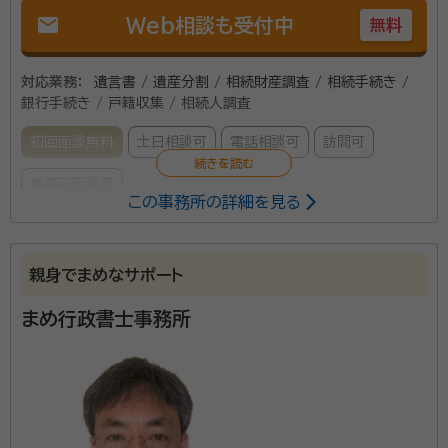
mail
Web相談も受付中
無料
対応業務：
遺言書 / 遺産分割 / 相続財産調査 / 相続手続き /
銀行手続き / 戸籍収集 / 相続人調査
初回面談無料
土日相談可
電話相談可
訪問可
事務所面談可
この事務所の詳細を見る
所属する専門家：
大坪 憲司
行政書士、福岡県久留米市出身 福岡大学商学部第二部
親身でまめなサポート
卒
まめ行政書士事務所
国家公務員歴38年の経験を活かした各種書類作成およ
び申請手続の代行は、お任せください。
所属団体：
熊本県行政書士会