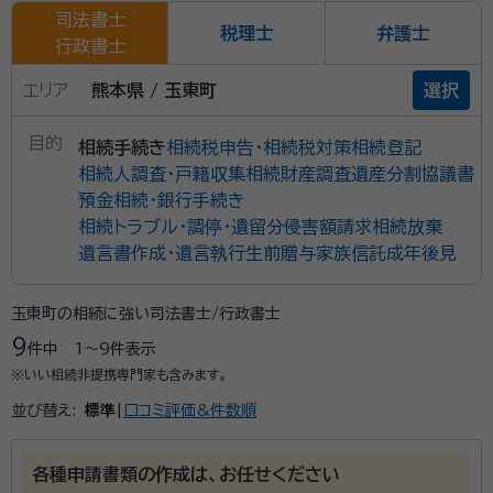
司法書士
税理士
弁護士
行政書士
エリア
熊本県 / 玉東町
選択
目的
相続手続き
相続税申告・相続税対策
相続登記
相続人調査・戸籍収集
相続財産調査
遺産分割協議書
預金相続・銀行手続き
相続トラブル・調停・遺留分侵害額請求
相続放棄
遺言書作成・遺言執行
生前贈与
家族信託
成年後見
玉東町の相続に強い司法書士/行政書士
9
件中
1〜9
件表示
※いい相続非提携専門家も含みます。
並び替え:
標準
|
口コミ評価&件数順
各種申請書類の作成は、お任せください