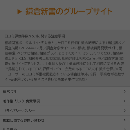
鎌倉新書のグループサイト
口コミ評価件数No.1に関する注意事項
相続関連ポータルサイトを対象とした口コミ評価件数の結果による（自社調べ／
調査時期：2024年12月／調査対象サイト：いい相続、相続費用見積ガイド、相
続会議、ベンナビ相続、相続プラス、そうぞくガイド、ミツモア、つぐなび、相続弁
護士ドットコム、相続弁護士相談広場、相続弁護士相談Cafe、他／調査方法：調
査対象サイトにアクセスし、士業個人及び士業事務所に対して相続に関する内容
で掲載されている口コミ評価=レビュー点数のある口コミの件数を合算。※同
一ユーザーの口コミが重複掲載されている場合は除外。※同一事業者が複数サ
イトを運営している場合は合算して事業者単位で集計）
運営会社
著作権・リンク・免責事項
プライバシーポリシー
掲載に関するお問い合わせ
利用規約