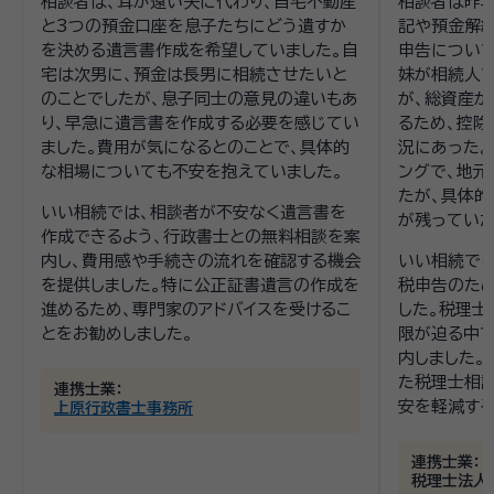
相談者は、耳が遠い夫に代わり、自宅不動産
相談者は昨年
と3つの預金口座を息子たちにどう遺すか
記や預金解
を決める遺言書作成を希望していました。自
申告につい
宅は次男に、預金は長男に相続させたいと
妹が相続人
のことでしたが、息子同士の意見の違いもあ
が、総資産が
り、早急に遺言書を作成する必要を感じてい
るため、控
ました。費用が気になるとのことで、具体的
況にあった。
な相場についても不安を抱えていました。
ングで、地
たが、具体
いい相続では、相談者が不安なく遺言書を
が残っていた
作成できるよう、行政書士との無料相談を案
内し、費用感や手続きの流れを確認する機会
いい相続では
を提供しました。特に公正証書遺言の作成を
税申告のた
進めるため、専門家のアドバイスを受けるこ
した。税理士
とをお勧めしました。
限が迫る中
内しました。
た税理士相談
連携士業：
安を軽減する
上原行政書士事務所
連携士業：
税理士法人