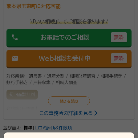
所属団体：
熊本県行政書士会、相続遺言実務者研究会
◎「相続」は、一生の中で必ず一度は経験する出来事で
熊本県玉東町に対応可能
す。 しかし、相続手続は、複雑かつ専門的で、法律をご
\「いい相続」にてご相談を承ります/
存じでなければ難しい手続きとなります。ぜひ、専門家
のご活用をお勧めいたします。 ＜「相続」が「争続」とな
phone
お電話でのご相談
無料
らないために！！＞ 相続トラブルを未然に防ぐために
は、生前から「遺言書」の準備をしておくことが重要で
す。 令和２年の法改正により、お手軽な「自筆証書遺言」
mail
Web相談も受付中
無料
が使いやすくなりました！！ お気軽にお問い合わせく
ださい！！
対応業務：
遺言書 / 遺産分割 / 相続財産調査 / 相続手続き /
銀行手続き / 戸籍収集 / 相続人調査
初回面談無料
資格等：
行政書士
この事務所の詳細を見る
並び替え:
標準
|
口コミ評価&件数順