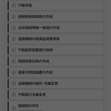
assignment
戸籍収集
assignment
相続関係説明図の作成
assignment
法定相続情報一覧図の作成
assignment
金融機関の残高証明書取得
assignment
不動産評価書類の取得
assignment
相続財産目録の作成
assignment
遺産分割協議書の作成
assignment
金融機関の解約・名義変更
assignment
不動産の名義変更
相続税の申告
assignment