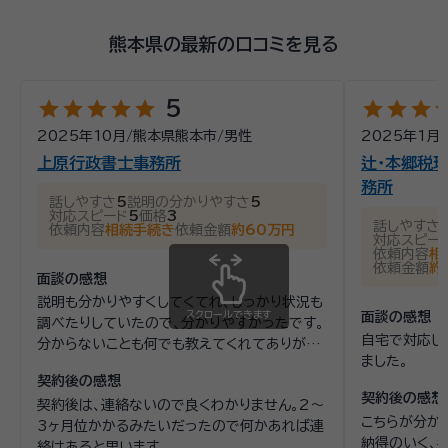
熊本県の最新の口コミを見る
star
star
star
star
star
star
star
star
st
5
2025年10月
/
熊本県熊本市
/
男性
2025年1月
/
上原行政書士事務所
辻・本郷税理
務所
話しやすさ
5
説明の分かりやすさ
5
対応スピード
5
価格
3
話しやすさ
依頼内容
相続手続き
依頼金額
約60万円
対応スピー
依頼内容
相
依頼金額
約
面談の感想
説明も分かりやすくしてくてれ、しっかり状況も
スクロールできます
面談の感想
調べたりしていたので、分かりやすかったです。
自宅で対応し
分からないことも何でも教えてくれてありがた
ました。
かったです。
契約後の感想
契約後の感想
契約後は、連絡ないので良くわかりません。2〜
こちらが分か
3ヶ月位かかるみたいだったので何かあれば連
納得のいく、
絡はあると思います。