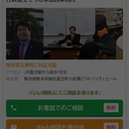
相続・遺言・終活全般・終活全般の仕事をする中で、一般
社団法人地域再生・百年ライフサポート協会羅針盤を設
立して地域貢献・社会貢献へ向けたボランティア活動を
行いながら、人生100年時代をサポートし、新しい未来
づくりのための企画提案を行ってまいります。
資格等：
行政書士、宅建士、トータル・ライフ・コンサルタント
所属団体：
熊本県行政書士会、一般社団法人地域再生・百年ライフ
サポート協会羅針盤
熊本県玉東町に対応可能
アクセス
JR富合駅から徒歩18分
所在地
熊本県熊本市南区富合町小岩瀬278-1リヴィエール
Ⅱ202
\「いい相続」にてご相談を承ります/
phone
お電話でのご相談
無料
mail
Web相談も受付中
無料