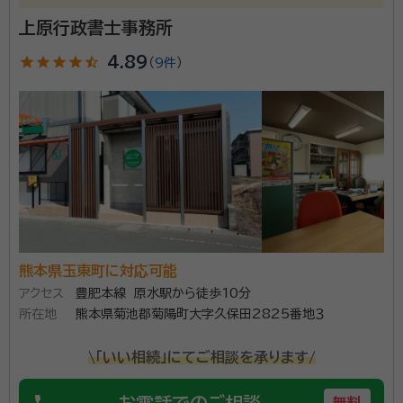
当事務所はJR水前寺駅から徒歩3分のところにある事
上原行政書士事務所
務所。駅からすぐのところにあるため、沿線を利用した
ときにも気軽に立ち寄れます。 もっとも身近な法律家を
star
star
star
star
star_half
4.89
（
9件
）
目標に、どのような小さな悩みごとでも親身に対応して
おります。相談者を第一に考え、かけがえのないパート
資格等：
行政書士
ナーとして信頼関係の構築を心がけた丁寧な相談対応
所属団体：
熊本県行政書士会
を心がけております。 初回相談は無料なので、相続で悩
みごとがある方はぜひご相談ください。 【対応地域】熊
本県内 【営業時間】平日9:00～18:00
熊本県玉東町に対応可能
アクセス
豊肥本線 原水駅から徒歩10分
所在地
熊本県菊池郡菊陽町大字久保田2825番地３
\「いい相続」にてご相談を承ります/