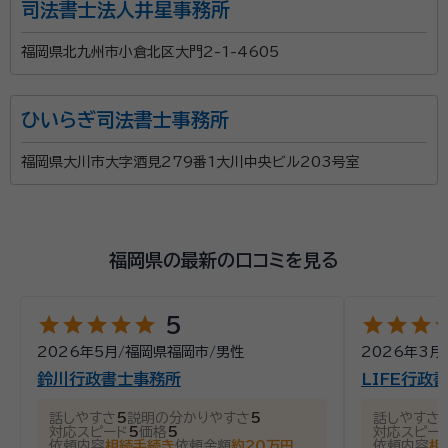
司法書士法人井星事務所
福岡県北九州市小倉北区大門2-1-4605
ひいらぎ司法書士事務所
福岡県大川市大字酒見279番1大川中央ビル203号室
福岡県の最新の口コミを見る
star
star
star
star
star
star
star
star
st
5
2026年5月
/
福岡県福岡市
/
男性
2026年3月
鈴川行政書士事務所
LIFE行政
話しやすさ
5
説明の分かりやすさ
5
話しやすさ
対応スピード
5
価格
5
対応スピー
依頼内容
相続手続き
依頼金額
約20万円
依頼内容
相