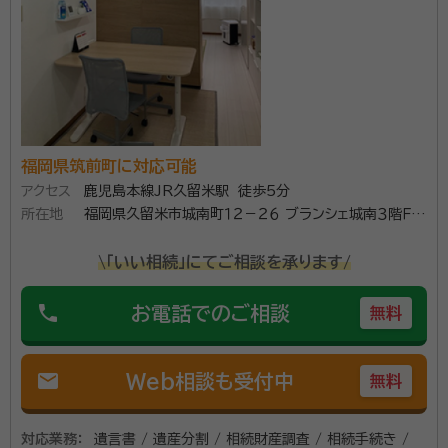
account_circle
満足度 4.0
ご利用時期：2023/12
年間面談件数は500件以上、相続手続きでお悩みなら一度ご相
談下さい。豊富な相談実績があり、お客様にとってベストな提案
ができる自信と豊富な経験があります。
所属団体：
福岡県行政書士会
福岡県筑前町に対応可能
アクセス
鹿児島本線JR久留米駅 徒歩5分
所在地
福岡県久留米市城南町１２－２６ ブランシェ城南３階Ｆ号
室
\「いい相続」にてご相談を承ります/
phone
お電話でのご相談
無料
mail
Web相談も受付中
無料
対応業務：
遺言書 / 遺産分割 / 相続財産調査 / 相続手続き /