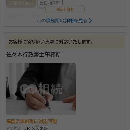
初回面談無料
土日相談可
事務所口コミ（抜粋）：
この事務所の詳細を見る
account_circle
満足度 4.0
ご利用時期：2026/5
面談の感想
お客様に寄り添い真摯に対応いたします。
自宅へ来て頂き無料相談をさせて頂きました。ちょっとした疑問にもき
ちんと回答してくださり安心しました。相談する前にネットで色々検索し
て相見積もりとるつもりでしたが、自宅の近場の事務所でもあるのと、あ
佐々木行政書士事務所
る程度調べていた相場内の金額だったので、せっかく来て頂いた事もあ
るので、そのままお願いする事にしました。
契約後の感想
日中は仕事の為、メールにて報告して頂いています。返信するか迷う所で
すが、問題なければ返信はいりません。と記載して貰ってるので、返信し
なくても安心しています。また疑問に思った事にはきちんと対応して頂い
ていて好感が待てます。電話だと聞きたい事をど忘れしたりして焦ってし
まいますが、メールだと少し考えて返信できるので、私的には向いている
と思います。まだ継続中ですが、引き続き宜しくお願いします。
資格等：
行政書士
福岡県筑前町に対応可能
アクセス
JR 久留米駅