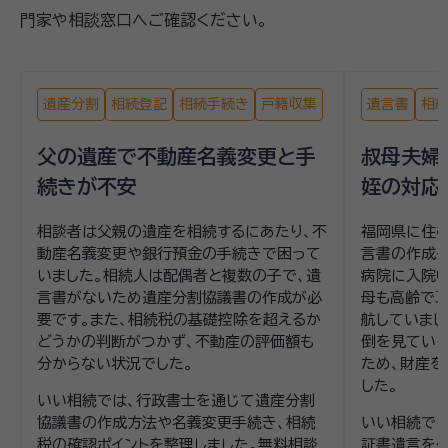
門家や相談窓口へご確認ください。
遺産分割
相続登記
相続手続き
戸籍収集
遺言書
相
父の遺産で不動産名義変更と手
叔母夫婦
続きが不安
姪の対応
相談者は父親の遺産を相続するにあたり、不
福岡県に住
動産名義変更や銀行預金の手続きで困って
言書の作成を
いました。相続人は配偶者と複数の子で、遺
病院に入院中
言書がないため遺産分割協議書の作成が必
母も高齢で
要です。また、相続税の基礎控除を超えるか
航していまし
どうかの判断がつかず、不動産の評価額も
倒を見てい
分からない状況でした。
ため、財産を
した。
いい相続では、行政書士を通じて遺産分割
協議書の作成方法や名義変更手続き、相続
いい相続では
税の確認ポイントを整理しました。無料相談
証書遺言を