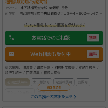
福岡県筑前町に対応可能
アクセス
地下鉄福岡空港線 赤坂駅 ５分
所在地
福岡県福岡市中央区舞鶴3丁目３番4－802号ライフピ
ア舞鶴
\「いい相続」にてご相談を承ります/
phone
お電話でのご相談
無料
mail
Web相談も受付中
無料
対応業務：
遺言書 / 遺産分割 / 相続財産調査 / 相続手続き /
銀行手続き / 戸籍収集 / 相続人調査
初回面談無料
土日相談可
電話相談可
訪問可
オンライン面談可
女性スタッフ対応可
この事務所の詳細を見る
経験豊富なスタッフが対応、よくお話しをお伺いし、迅