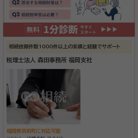
今回ご紹介頂き、最初は不安も有りましたが事務所での面接時では、その
不安も無くなるくらい安心出来ました。細かい説明と物事の進み具合を
簡潔に教えて頂き、お金を出しても任せてみようと判断しました。
契約後の感想
主な内容の概要と流れは、ほぼLINEで連絡を取ってくれました。夫が機
械に疎く、LINEが届く度にイライラするので、その旨説明、お願いして私
が主にLINEでやり取りしましたが、進捗具合を都度説明下さり助かりま
相続依頼件数1000件以上の実績と経験でサポート
した。
税理士法人 森田事務所 福岡支社
遺言書の作成、相続人調査、遺産分割協議書など様々な
相続手続きに対応しております。 書類作成には深い法
律知識が必要であり、人生の中で何度も経験することで
ないので お困りになる方は沢山いると思います。 お客
様に寄り添い、サポートしてまいりますので、お気軽にご
資格等：
行政書士
連絡ください。
所属団体：
福岡県行政書士会
福岡県筑前町に対応可能