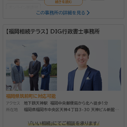
オンライン面談可
この事務所の詳細を見る
所属する専門家：
【福岡相続テラス】 DIG行政書士事務所
穴井 義知
行政書士、宅地建物取引士、2級FP、福岡県行政書士会く
るめ支部 理事
事務所口コミ（抜粋）：
account_circle
満足度 5.0
ご利用時期：2024/7
面談の感想
とても丁寧にお話しを聞いて頂き、的確なアドバイスをもらいました。ま
た、お値段も納得のいく良心的な価格でとても良かったです。
契約後の感想
急ぎの案件だったのですが、迅速に対応して頂きスムーズに事が運びま
福岡県筑前町に対応可能
した。
アクセス
地下鉄天神駅 福岡中央郵便局から北へ徒歩１分
所在地
福岡県福岡市中央区天神4丁目3-30 天神ビル新館2
相続や遺言に関する事なんでもご相談にのります。
階
\「いい相続」にてご相談を承ります/