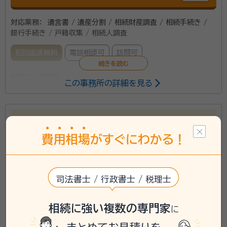
対応業務：
遺言書 / 遺産分割 / 相続財産調査 / 相続手続き /
銀行手続き / 戸籍収集 / 相続人調査
初回面談無料
電話相談可
訪問可
所属する専門家：
この事務所の詳細を見る
渡邊 正矩（わたなべ まさのり）
行政書士、宅地建物取引主任士
経歴：
平成27年 行政書士試験 合格 平成28年 宅地建物取引主任
士試験 合格 平成29年 現在の事務所の所在地に家を新築 平成30
不動産業の免許もあり、不動産相続に強い行政書士事
年 行政書士登録・自宅一部を事務所として開業 平成31年 福岡県行
務所です。
政書士会くるめ支部 理事(農林開発担当)に就任 令和３年 福岡県行政
事務所口コミ（抜粋）：
費
用
相
場
がすぐにわかる！
書士会 法律研修部部長とくるめ支部副支部長（会計）に就任
account_circle
田嶋行政書士事務所
満足度 5.0
ご利用時期：2022/1
司法書士 / 行政書士 / 税理士
【対応エリア】福岡県久留米市を中心に、福岡県全域や佐
賀県にも伺います。
相続に強い複数の専門家
に
資格等：
行政書士・宅地建物取引主任士