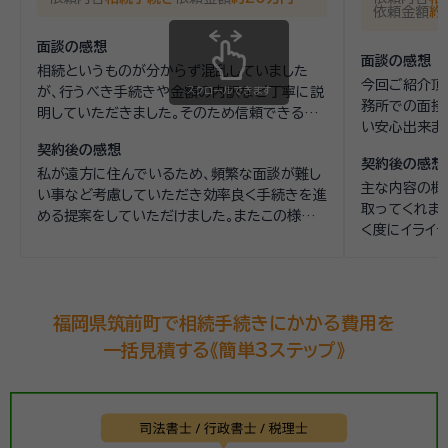
依頼金額
約
面談の感想
面談の感想
相続というものが分からず混乱していました
今回ご紹介頂
が、行うべき手続きや金額の内訳など丁寧に説
スクロールできます
務所での面接
明していただきました。そのため信頼できる方
い安心出来ま
だと感じました。
合を簡潔に教
契約後の感想
契約後の感想
みようと判断
私が遠方に住んでいるため、頻繁な面談が難し
主な内容の概
い事など考慮していただき効率良く手続きを進
取ってくれまし
める提案をしていただけました。またこの様な
く度にイライ
行政手続きを行う際の注意点などアドバイスも
て私が主にL
いただけました。
合を都度説明
福岡県筑前町で相続手続きにかかる費用を
一括見積する《簡単3ステップ》