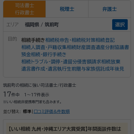
司法書士
税理士
弁護士
行政書士
エリア
福岡県 / 筑前町
選択
目的
相続手続き
相続税申告・相続税対策
相続登記
相続人調査・戸籍収集
相続財産調査
遺産分割協議書
預金相続・銀行手続き
相続トラブル・調停・遺留分侵害額請求
相続放棄
遺言書作成・遺言執行
生前贈与
家族信託
成年後見
筑前町の相続に強い司法書士/行政書士
17
件中
1〜17
件表示
※いい相続非提携専門家も含みます。
並び替え:
標準
|
口コミ評価&件数順
【いい相続 九州・沖縄エリア大賞受賞】年間面談件数は