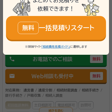
まとめてお見積りを
所属団体：
福岡県行政書士会
依頼できます！
福岡県筑前町に対応可能
一括見積りスタート
無料
アクセス
西鉄甘木鉄道 西大刀洗駅徒歩11分
所在地
福岡県三井郡大刀洗町大字山隈1761-14-2
\「いい相続」にてご相談を承ります/
※姉妹サイト
「相続費用見積ガイド」
に遷移します
phone
お電話でのご相談
無料
mail
Web相談も受付中
無料
対応業務：
遺言書 / 遺産分割 / 相続財産調査 / 相続手続き /
銀行手続き / 戸籍収集 / 相続人調査
初回面談無料
土日相談可
電話相談可
訪問可