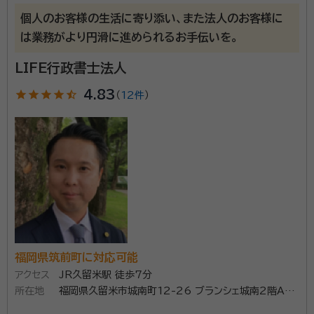
速・丁寧な対応をします。お話しをお伺いし、お悩みをな
個人のお客様の生活に寄り添い、また法人のお客様に
るべく早く解決し、ご依頼いただく方の安心・満足を提
は業務がより円滑に進められるお手伝いを。
供いたします。相続人の確定・遺産分割・不動産の名義変
LIFE行政書士法人
更・財産の分配など、豊富な人材を生かし、出来る限り、
資格等：
行政書士
ご依頼者の方にご負担のないように手続きをいたしま
star
star
star
star
star_half
4.83
（
12件
）
所属団体：
福岡県行政書士会
す。 【対応地域】福岡県全域 【営業時間】平日9:00～
18:00
福岡県筑前町に対応可能
アクセス
JR久留米駅 徒歩7分
所在地
福岡県久留米市城南町12-26 ブランシェ城南2階A号
室