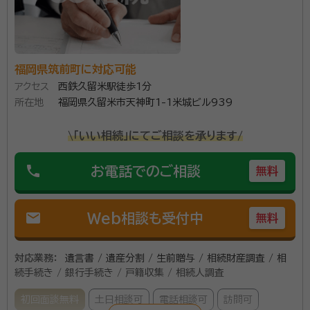
福岡県筑前町に対応可能
アクセス
西鉄久留米駅徒歩1分
所在地
福岡県久留米市天神町1-1米城ビル939
\「いい相続」にてご相談を承ります/
phone
お電話でのご相談
無料
mail
Web相談も受付中
無料
対応業務：
遺言書 / 遺産分割 / 生前贈与 / 相続財産調査 / 相
続手続き / 銀行手続き / 戸籍収集 / 相続人調査
初回面談無料
土日相談可
電話相談可
訪問可