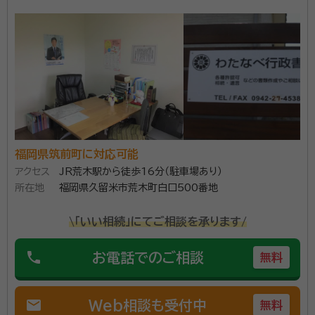
福岡県久留米市で「たばた行政書士事務所」を開設して
おります、田端です。 たばた行政書士事務所では、相続
手続きを主に暮らしの中でのお困りごとを、ご相談から
ご依頼解決までをサポートさせていただきます。 お客様
のご希望に沿うことができるよう、お客様に寄り添い、
資格等：
行政書士
誠意をもってご対応させていただきます。お気軽にお問
所属団体：
福岡県行政書士会
い合わせください。
福岡県筑前町に対応可能
アクセス
JR荒木駅から徒歩16分（駐車場あり）
所在地
福岡県久留米市荒木町白口500番地
\「いい相続」にてご相談を承ります/
phone
お電話でのご相談
無料
mail
Web相談も受付中
無料