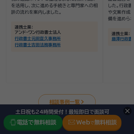
を活用し、次に進める手続きと専門家への相
した。行政書
談の流れを案内しました。
や文案作成を
備を進められ
連携士業：
アンド・ワン行政書士法人
連携士業：
行政書士元田宣久事務所
藤澤行政書
行政書士吉田法務事務所
相談事例一覧
土日祝も24時間受付！最短即日で面談可
電話で無料相談
Web
無料相談
で
福岡県筑前町で専門家を選ぶ時のポイントは？