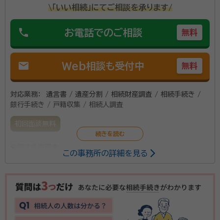
\「いい相続」にてご相談を承ります/
phone
お電話でのご相談
無料
mail
Web相談も受付中
無料
対応業務：
遺言書 / 遺産分割 / 相続財産調査 / 相続手続き /
銀行手続き / 戸籍収集 / 相続人調査
初回面談無料
所属する専門家：
この事務所の詳細を見る
中江 公紀（ナカエ マサキ）
行政書士
事務所口コミ（抜粋）：
account_circle
満足度 5.0
ご利用時期：2026/3
面談の感想