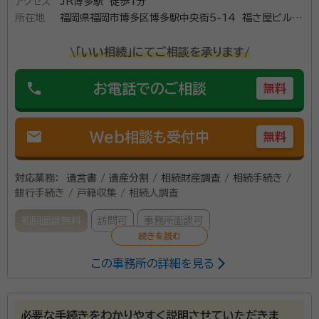
アクセス
JR博多駅 徒歩1分
所在地
福岡県福岡市博多区博多駅中央街5-14 福さ屋ビル
6FA
\「いい相続」にてご相談を承ります/
phone
お電話でのご相談
無料
mail
Web相談も受付中
無料
対応業務：
遺言書 / 遺産分割 / 相続財産調査 / 相続手続き /
銀行手続き / 戸籍収集 / 相続人調査
初回面談無料
訪問可
事務所面談可
この事務所の詳細を見る
税理士法人 森田事務所は、神戸本社と長崎・福岡・熊本・
西宮に支社を持つ、税理士法人です。 相続が発生したと
きに生じる困りごとや紛争は避けたいことと思います
必要な手続きをわかりやすく説明させていただきま