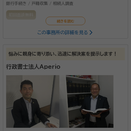
銀行手続き / 戸籍収集 / 相続人調査
初回面談無料
この事務所の詳細を見る
久留米市役所から徒歩1分、JR久留米駅より徒歩5分と
アクセスしやすい場所にあります「行政書士ゆうき法務
事務所」です。 福岡県久留米市を中心に福岡県・佐賀県
悩みに親身に寄り添い、迅速に解決案を提示します！
と可能な限りご対応させていただきます。 遺言・相続、
任意後見契約など終活に関する相談や書類作成を承っ
行政書士法人Aperio
ております。 お困りの際は、お話をお聞かせください。