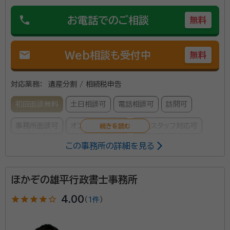
資格等：
行政書士, 宅地建物取引士、2級FP
phone
お電話でのご相談
無料
mail
Web相談も受付中
無料
対応業務：
遺産分割 / 相続税申告
初回面談無料
土日相談可
電話相談可
訪問可
事務所面談可
オンライン面談可
女性スタッフ対応可
この事務所の詳細を見る
所属する専門家：
小山 寛史（コヤマ ヨシフミ）
相続・承継支援部部長 税理士法人
ほかぞの雄平行政書士事務所
アーリークロス副代表、税理士、行政書士
経歴：
西南学院大学大学院卒業
star
star
star
star
star_outline
4.00
（
1件
）
「これから相続のことを考えると気が重い...」 円満に相