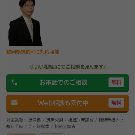
続したい。でもどこに相談したら良いかわからない... 遺
産分割で揉めないかな... 税務調査に入られないか心
配... 相続税の申告はとても専門性が高く、通常の会計
事務所では申告自体をあまり取り扱っておりません。 私
資格等：
行政書士、税理士、宅建士、FP
たちは相続に関するご相談は年間1000件を超え数次
所属団体：
九州北部税理士会
相続、会社オーナーの相続などの特殊なケースにも対応
できる相続税のプロフェッショナル集団です。 最大限の
福岡県筑前町に対応可能
節税と円満な遺産分割を迎えられるように何よりも申告
\「いい相続」にてご相談を承ります/
までの気苦労を少しでも早く解消して 「安心しました。」
とホッとする瞬間を迎えられるようにサポートいたしま
phone
お電話でのご相談
無料
す。
mail
Web相談も受付中
無料
対応業務：
遺言書 / 遺産分割 / 相続財産調査 / 相続手続き /
銀行手続き / 戸籍収集 / 相続人調査