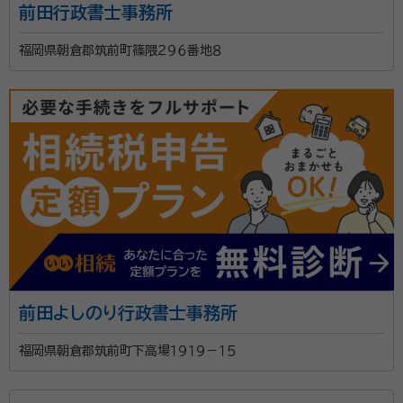
前田行政書士事務所
所属団体：
福岡県行政書士会
福岡県朝倉郡筑前町篠隈２９６番地８
前田よしのり行政書士事務所
福岡県朝倉郡筑前町下高場１９１９－１５