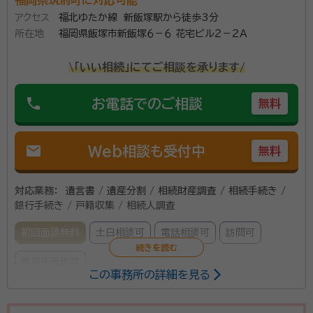
福岡県筑前町に対応可能
アクセス
福北ゆたか線 新飯塚駅から徒歩3分
所在地
福岡県飯塚市新飯塚６－６ 花宅ビル２－２Ａ
\「いい相続」にてご相談を承ります/
phone
お電話でのご相談
無料
mail
Web相談も受付中
無料
対応業務：
遺言書 / 遺産分割 / 相続財産調査 / 相続手続き /
銀行手続き / 戸籍収集 / 相続人調査
初回面談無料
土日相談可
電話相談可
訪問可
事務所面談可
この事務所の詳細を見る
所属する専門家：