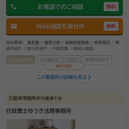
phone
お電話でのご相談
無料
mail
Web相談も受付中
無料
対応業務：
遺言書 / 遺産分割 / 相続財産調査 / 家族信託 / 相
続手続き / 銀行手続き / 戸籍収集 / 相続人調査
初回面談無料
土日相談可
訪問可
事務所面談可
オンライン面談可
この事務所の詳細を見る
所属する専門家：
花田 亮（はなだ りょう）
行政書士、宅建士
久留米市役所から徒歩1分
経歴：
福岡県福津市出身 慶應義塾大学法学部卒 2021年アンド・ワ
ン相続行政書士事務所入社 以前は住宅販売営業の営業をしてました
行政書士ゆうき法務事務所
が、目の前で困っている方の助けになりたいとの想いから一念発起しこ
の業界に飛び込みました。
事務所口コミ（抜粋）：