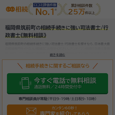
口コミ評価件数
累計相談件数
No.1
25万
件以上
福岡県筑前町
相続手続
強
司法書士/行
の
き
に
い
政書士
《無料相談》
福岡県筑前町の相続手続きに強い司法書士/行政書士を探すなら、日本最大級
の相続専門サイト【いい相続】にお任せください。
アンド・ワン相続行政書士事務
所（福岡）、など
筑前町(福岡県)で対応可能な相続手続きに強い司法書士/行
続きを読む
政書士をお探しいただけます。
相続手続きは、被相続人（故人）の財産を引き継
ぐために必要な手続きです。相続人・相続財産の確認、遺言書の確認、遺産分
相続手続きに関するご相談なら
割協議、相続財産の名義変更、相続税の申告・納税（相続財産が基礎控除額を
超えていた場合）など多岐に渡るため、相続手続きに強い専門家に
まずは相談
しましょう。
今すぐ電話
無料相談
で
通話無料／24時間受付中
専門相談員が常駐
（平日9-19時/土日祝9-18時）
カンタン60秒！
専門家
紹介
を
してもらう