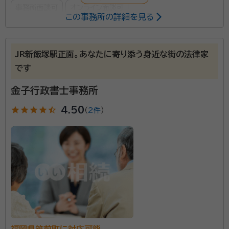
事務所面談可
オンライン面談可
この事務所の詳細を見る
遺言書や遺産分割協議書の作成、その他相続に関する
全般的業務に対応しております。不動産会社を併設して
JR新飯塚駅正面。あなたに寄り添う身近な街の法律家
おり、不動産の相続に強い行政書士事務所です。
です
金子行政書士事務所
資格等：
行政書士 宅地建物取引士
所属団体：
福岡県行政書士会 福岡県宅建協会
star
star
star
star
star_half
4.50
（
2件
）