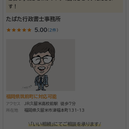
が、問題が起きているご遺族は少なくありません。
す！
1000件以上の相続依頼件数を受けた実績と経験をも
資格等：
税理士, 行政書士
とに、【相続】が【争族】でなく【笑顔相続】になるよう、誠
たばた行政書士事務所
心誠意サポートさせていただきます。
star
star
star
star
star
5.00
（
2件
）
福岡県筑前町に対応可能
アクセス
JR久留米高校前駅 徒歩7分
所在地
福岡県久留米市津福本町131‐13
\「いい相続」にてご相談を承ります/