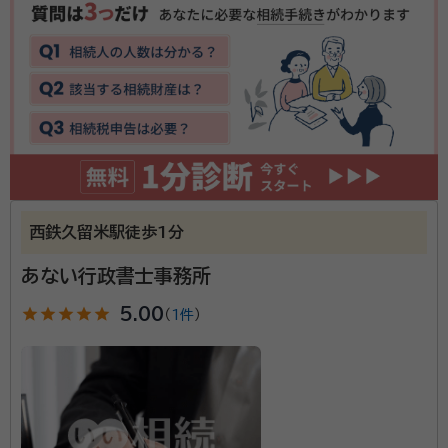
金子 伸明（カネコ ノブアキ）
行政書士
事務所口コミ（抜粋）：
account_circle
満足度 5.0
ご利用時期：2022/10
相続業務を中心に、遺言など、相談を含め対応いたしま
す。ご依頼いただいた業務は、誠実さをもってスタッフ
一同、これにあたっています。また、当事務所で完結で
西鉄久留米駅徒歩1分
きるよう諸仕業と連携を深め対応させていただいてい
ます。
あない行政書士事務所
所属団体：
福岡県行政書士会
star
star
star
star
star
5.00
（
1件
）