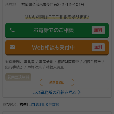
所在地
福岡県久留米市長門石2-2-12-401号
\「いい相続」にてご相談を承ります/
phone
お電話でのご相談
無料
mail
Web相談も受付中
無料
対応業務：
遺言書 / 遺産分割 / 相続財産調査 / 相続手続き /
銀行手続き / 戸籍収集 / 相続人調査
初回面談無料
この事務所の詳細を見る
相続に関するお悩み事、お気軽にご相談ください。 丁寧
かつ真摯に対応させていただきます。
並び替え:
標準
|
口コミ評価&件数順
資格等：
行政書士