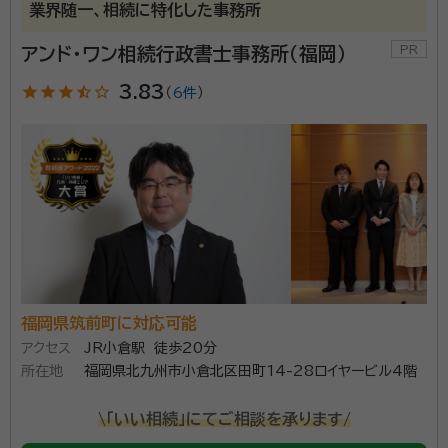
業界随一、相続に特化した事務所
アンド・ワン相続行政書士事務所（福岡）
star
star
star
star_half
star_outline
3.83
（
6件
）
福岡県筑前町に対応可能
アクセス
JR小倉駅 徒歩20分
所在地
福岡県北九州市小倉北区田町14-28ロイヤービル4階
\「いい相続」にてご相談を承ります/