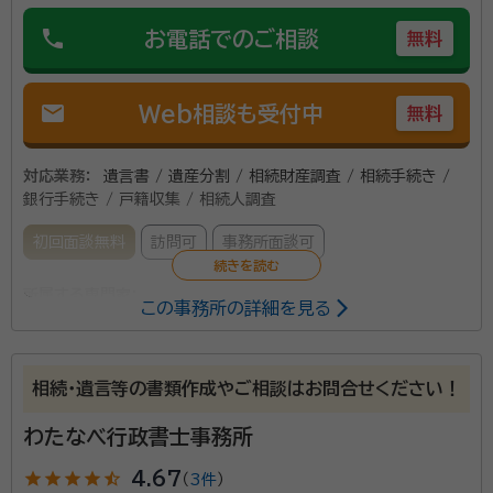
phone
お電話でのご相談
無料
mail
Web相談も受付中
無料
対応業務：
遺言書 / 遺産分割 / 相続財産調査 / 相続手続き /
銀行手続き / 戸籍収集 / 相続人調査
初回面談無料
訪問可
事務所面談可
所属する専門家：
この事務所の詳細を見る
田端 浩一（たばた こういち）
行政書士
事務所口コミ（抜粋）：
相続・遺言等の書類作成やご相談はお問合せください！
account_circle
満足度 5.0
ご利用時期：2022/6
わたなべ行政書士事務所
star
star
star
star
star_half
4.67
（
3件
）