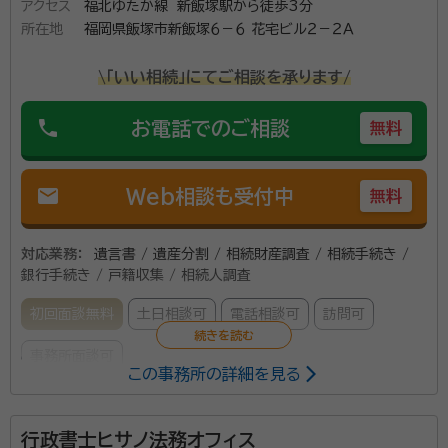
アクセス
福北ゆたか線 新飯塚駅から徒歩3分
所在地
福岡県飯塚市新飯塚６－６ 花宅ビル２－２Ａ
\「いい相続」にてご相談を承ります/
phone
お電話でのご相談
無料
mail
Web相談も受付中
無料
対応業務：
遺言書 / 遺産分割 / 相続財産調査 / 相続手続き /
銀行手続き / 戸籍収集 / 相続人調査
初回面談無料
土日相談可
電話相談可
訪問可
事務所面談可
この事務所の詳細を見る
所属する専門家：
行政書士ヒサノ法務オフィス
金子 伸明（カネコ ノブアキ）
行政書士