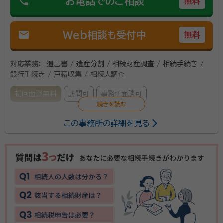
phone
お電話でのご相談
無料
mail
Web相談も受付中
無料
対応業務：
遺言書 / 遺産分割 / 相続財産調査 / 相続手続き /
銀行手続き / 戸籍収集 / 相続人調査
初回面談無料
訪問可
事務所面談可
この事務所の詳細を見る
税理士法人 森田事務所は、神戸本社と長崎・福岡・熊本・
西宮に支社を持つ、税理士法人です。 相続が発生したと
きに生じる困りごとや紛争は避けたいことと思います
が、問題が起きているご遺族は少なくありません。
1000件以上の相続依頼件数を受けた実績と経験をも
資格等：
税理士, 行政書士
とに、【相続】が【争族】でなく【笑顔相続】になるよう、誠
心誠意サポートさせていただきます。