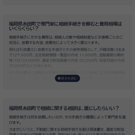
に重要になります。
いい相続では、相続手続きに強い経験豊富な行政書士・税理士と多数提携
しており、
お客様のご要望にそった専門家選びを無料でサポート
していま
す。専門家選びでお困りの方は、お気軽にご相談ください。
福岡県糸田町で専門家に相続手続きを頼むと費用相場は
いくらくらい？
相続手続きにかかる費用は、相続人の数や相続財産などお客様ごとのご
状況と、依頼する内容、依頼先によって大きく異なります。
例えば行政書士に依頼する手続きとその参考価格として、戸籍収集（3名ま
で）27,500円、法定相続情報一覧図の作成 11,000円、金融機関の解約
等（1行）33,000円、遺産分割協議書の作成 88,000円、財産目録の作成
33,000円などがあります。
また司法書士に依頼する手続きの参考価格として、相続による所有権移転
登記手続きで「土地1筆及び建物1棟（固定資産評価額の合計1,000万円）
法定相続人3名のうち1名が単独相続した場合」の費用相場の目安は6万円
～8万円程です。
既に揉めてしまっている場合は弁護士しか対応ができませんが、その場合
は着手金だけで約20万円～30万円、そのほか出張費や成果報酬を合わ
せると100万円近くかそれ以上費用がかかってしまう場合もあるなど、非
福岡県糸田町で相続に関する相談は、誰にしたらいい？
常に高額になります。
相続手続きは何を依頼したいのか、その手続きの種類によって専門家を選
いい相続では、
お客様ごとに必要な相続手続きを明らかにし、無料で見積
びます。
もり
をお出ししております。予算に合わせてご自身で対応できないものの
大まかにいうと、不動産に関する相続手続き全般は
司法書士
、遺産分割協
み依頼することも可能ですので、まずはお気軽にご相談ください。
議書の作成や戸籍謄本の収集、預貯金口座・車などの名義変更手続きを任