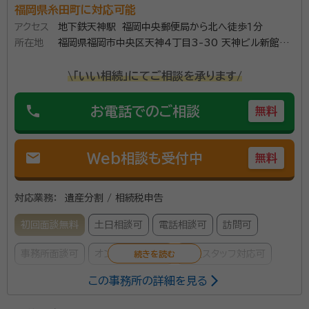
福岡県糸田町に対応可能
アクセス
地下鉄天神駅 福岡中央郵便局から北へ徒歩１分
所在地
福岡県福岡市中央区天神4丁目3-30 天神ビル新館2
階
\「いい相続」にてご相談を承ります/
phone
お電話でのご相談
無料
mail
Web相談も受付中
無料
対応業務：
遺産分割 / 相続税申告
初回面談無料
土日相談可
電話相談可
訪問可
事務所面談可
オンライン面談可
女性スタッフ対応可
この事務所の詳細を見る
所属する専門家：