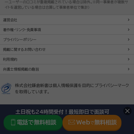
一ユーザーの口コミが重複掲載されている場合は除外。※同一事業者が複数サ
イトを運営している場合は合算して事業者単位で集計）
運営会社
著作権・リンク・免責事項
プライバシーポリシー
掲載に関するお問い合わせ
利用規約
弁護士情報掲載の趣旨
株式会社鎌倉新書は個人情報保護を目的にプライバシーマーク
を取得しています。
土日祝も24時間受付！最短即日で面談可
「いい相続」及び関連サイトは、1984年創業の株式会社鎌倉新
書（東証プライム上場、証券コード：6184）が運営しています。
電話で無料相談
Web
無料相談
で