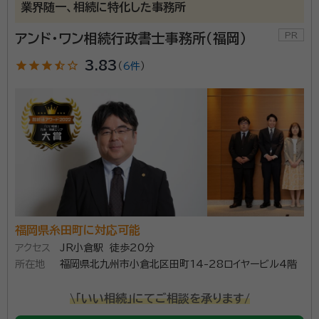
業界随一、相続に特化した事務所
アンド・ワン相続行政書士事務所（福岡）
star
star
star
star_half
star_outline
3.83
（
6件
）
福岡県糸田町に対応可能
アクセス
JR小倉駅 徒歩20分
所在地
福岡県北九州市小倉北区田町14-28ロイヤービル4階
\「いい相続」にてご相談を承ります/