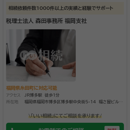
速・丁寧な対応をします。お話しをお伺いし、お悩みをな
相続依頼件数1000件以上の実績と経験でサポート
るべく早く解決し、ご依頼いただく方の安心・満足を提
税理士法人 森田事務所 福岡支社
供いたします。相続人の確定・遺産分割・不動産の名義変
更・財産の分配など、豊富な人材を生かし、出来る限り、
資格等：
行政書士
ご依頼者の方にご負担のないように手続きをいたしま
所属団体：
福岡県行政書士会
す。 【対応地域】福岡県全域 【営業時間】平日9:00～
18:00
福岡県糸田町に対応可能
アクセス
JR博多駅 徒歩1分
所在地
福岡県福岡市博多区博多駅中央街5-14 福さ屋ビル
6FA
\「いい相続」にてご相談を承ります/