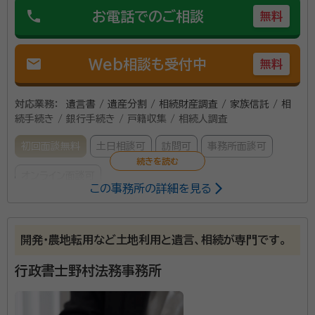
phone
お電話でのご相談
無料
mail
Web相談も受付中
無料
対応業務：
遺言書 / 遺産分割 / 相続財産調査 / 家族信託 / 相
続手続き / 銀行手続き / 戸籍収集 / 相続人調査
初回面談無料
土日相談可
訪問可
事務所面談可
オンライン面談可
この事務所の詳細を見る
所属する専門家：
花田 亮（はなだ りょう）
行政書士、宅建士
開発・農地転用など土地利用と遺言、相続が専門です。
経歴：
福岡県福津市出身 慶應義塾大学法学部卒 2021年アンド・ワ
ン相続行政書士事務所入社 以前は住宅販売営業の営業をしてました
行政書士野村法務事務所
が、目の前で困っている方の助けになりたいとの想いから一念発起しこ
の業界に飛び込みました。
事務所口コミ（抜粋）：