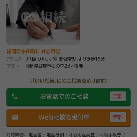
account_circle
満足度 4.0
ご利用時期：2023/12
年間面談件数は500件以上、相続手続きでお悩みなら一度ご相
談下さい。豊富な相談実績があり、お客様にとってベストな提案
ができる自信と豊富な経験があります。
所属団体：
福岡県行政書士会
福岡県糸田町に対応可能
アクセス
JR福北ゆたか線「新飯塚駅」より徒歩15分
所在地
福岡県飯塚市柏の森２６４番地
\「いい相続」にてご相談を承ります/
phone
お電話でのご相談
無料
mail
Web相談も受付中
無料
対応業務：
遺言書 / 遺産分割 / 相続財産調査 / 相続手続き /