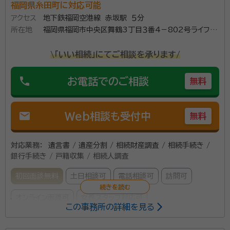
福岡県糸田町に対応可能
アクセス
地下鉄福岡空港線 赤坂駅 ５分
所在地
福岡県福岡市中央区舞鶴3丁目３番4－802号ライフピ
ア舞鶴
\「いい相続」にてご相談を承ります/
phone
お電話でのご相談
無料
mail
Web相談も受付中
無料
対応業務：
遺言書 / 遺産分割 / 相続財産調査 / 相続手続き /
銀行手続き / 戸籍収集 / 相続人調査
初回面談無料
土日相談可
電話相談可
訪問可
オンライン面談可
女性スタッフ対応可
この事務所の詳細を見る
経験豊富なスタッフが対応、よくお話しをお伺いし、迅