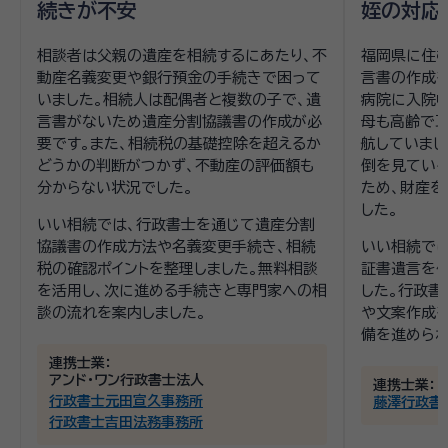
続きが不安
姪の対応
相談者は父親の遺産を相続するにあたり、不
福岡県に住
動産名義変更や銀行預金の手続きで困って
言書の作成を
いました。相続人は配偶者と複数の子で、遺
病院に入院中
言書がないため遺産分割協議書の作成が必
母も高齢で
要です。また、相続税の基礎控除を超えるか
航していまし
どうかの判断がつかず、不動産の評価額も
倒を見てい
分からない状況でした。
ため、財産を
した。
いい相続では、行政書士を通じて遺産分割
協議書の作成方法や名義変更手続き、相続
いい相続では
税の確認ポイントを整理しました。無料相談
証書遺言を
を活用し、次に進める手続きと専門家への相
した。行政書
談の流れを案内しました。
や文案作成を
備を進められ
連携士業：
アンド・ワン行政書士法人
連携士業：
行政書士元田宣久事務所
藤澤行政書
行政書士吉田法務事務所