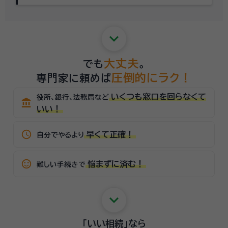
keyboard_arrow_down
大丈夫
でも
。
圧倒的にラク！
専門家に頼めば
いくつも窓口を回らなくて
役所、銀行、法務局など
account_balance
いい！
schedule
早くて正確！
自分でやるより
sentiment_satisfied_alt
悩まずに済む！
難しい手続きで
keyboard_arrow_down
「いい相続」
なら