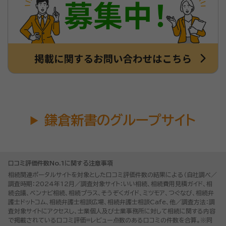
鎌倉新書のグループサイト
口コミ評価件数No.1に関する注意事項
相続関連ポータルサイトを対象とした口コミ評価件数の結果による（自社調べ／
調査時期：2024年12月／調査対象サイト：いい相続、相続費用見積ガイド、相
続会議、ベンナビ相続、相続プラス、そうぞくガイド、ミツモア、つぐなび、相続弁
護士ドットコム、相続弁護士相談広場、相続弁護士相談Cafe、他／調査方法：調
査対象サイトにアクセスし、士業個人及び士業事務所に対して相続に関する内容
で掲載されている口コミ評価=レビュー点数のある口コミの件数を合算。※同