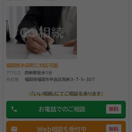
事務所口コミ（抜粋）：
account_circle
満足度 5.0
ご利用時期：2022/10
相続業務を中心に、遺言など、相談を含め対応いたしま
す。ご依頼いただいた業務は、誠実さをもってスタッフ
一同、これにあたっています。また、当事務所で完結で
福岡県糸田町に対応可能
きるよう諸仕業と連携を深め対応させていただいてい
アクセス
西新駅徒歩1分
ます。
所属団体：
福岡県行政書士会
所在地
福岡県福岡市早良区西新3-7-5-307
\「いい相続」にてご相談を承ります/
phone
お電話でのご相談
無料
mail
Web相談も受付中
無料