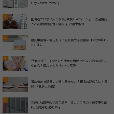
り方をわかりやすく！
5
配偶者がいない人の相続、親族15パターン別に法定相続
人と法定相続割合を解説【行政書士監修】
6
登記申請書の書き方は？記載例や必要書類、作成のポイン
トを解説
7
兄弟姉妹が亡くなったら遺産を相続できる？相続の順位
や割合を図表でわかりやすく解説
8
遺産分割協議書に金額は書かない？預金の記載方法を解
説【行政書士監修】
9
三菱UFJ銀行の相続手続き｜故人の口座の名義変更や解
約、残高証明書の発行