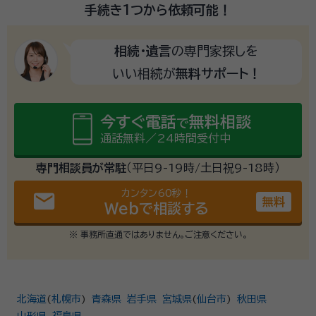
手続き1つから
依頼可能！
相続・遺言
の専門家探しを
いい相続が
無料サポート！
今すぐ電話
無料相談
で
通話無料／24時間受付中
専門相談員が常駐
（平日9-19時/土日祝9-18時）
カンタン60秒！
email
無料
Webで相談する
※ 事務所直通ではありません。ご注意ください。
北海道
(
札幌市
)
青森県
岩手県
宮城県
(
仙台市
)
秋田県
山形県
福島県