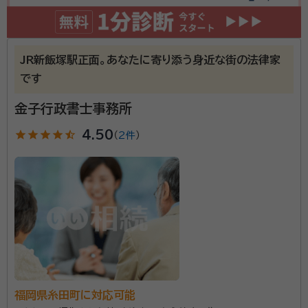
JR新飯塚駅正面。あなたに寄り添う身近な街の法律家
です
金子行政書士事務所
star
star
star
star
star_half
4.50
（
2件
）
福岡県糸田町に対応可能