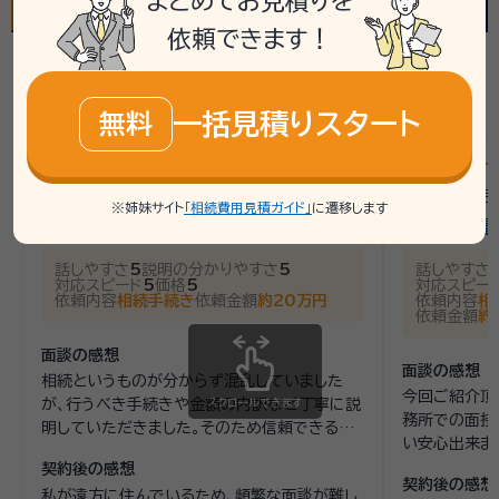
まとめてお見積りを
依頼できます！
福岡県の最新の口コミを見る
一括見積りスタート
無料
star
star
star
star
star
star
star
star
st
5
2026年5月
/
福岡県福岡市
/
男性
2026年3月
※姉妹サイト
「相続費用見積ガイド」
に遷移します
鈴川行政書士事務所
LIFE行政
話しやすさ
5
説明の分かりやすさ
5
話しやすさ
対応スピード
5
価格
5
対応スピー
依頼内容
相続手続き
依頼金額
約20万円
依頼内容
相
依頼金額
約
面談の感想
面談の感想
相続というものが分からず混乱していました
今回ご紹介頂
が、行うべき手続きや金額の内訳など丁寧に説
スクロールできます
務所での面接
明していただきました。そのため信頼できる方
い安心出来ま
だと感じました。
合を簡潔に教
契約後の感想
契約後の感想
みようと判断
私が遠方に住んでいるため、頻繁な面談が難し