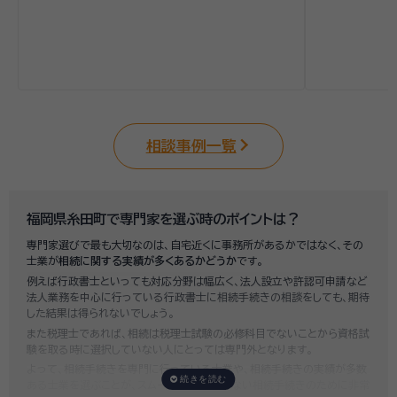
相談事例一覧
福岡県糸田町で専門家を選ぶ時のポイントは？
専門家選びで最も大切なのは、自宅近くに事務所があるかではなく、その
士業が
相続に関する実績が多くあるかどうか
です。
例えば行政書士といっても対応分野は幅広く、法人設立や許認可申請など
法人業務を中心に行っている行政書士に相続手続きの相談をしても、期待
した結果は得られないでしょう。
また税理士であれば、相続は税理士試験の必修科目でないことから資格試
験を取る時に選択していない人にとっては専門外となります。
よって、相続手続きを専門に行っている士業や、相続手続きの実績が多数
ある士業を選ぶことが、スムーズで間違いのない相続手続きのために非常