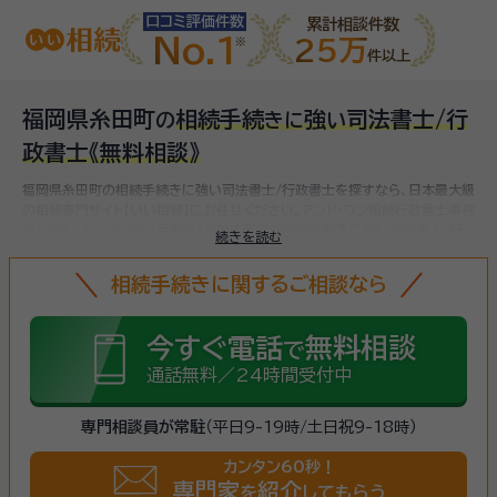
口コミ評価件数
累計相談件数
No.1
25万
件以上
福岡県糸田町
相続手続
強
司法書士/行
の
き
に
い
政書士
《無料相談》
福岡県糸田町の相続手続きに強い司法書士/行政書士を探すなら、日本最大級
の相続専門サイト【いい相続】にお任せください。
アンド・ワン相続行政書士事務
所（福岡）、など
糸田町(福岡県)で対応可能な相続手続きに強い司法書士/行
続きを読む
政書士をお探しいただけます。
相続手続きは、被相続人（故人）の財産を引き継
ぐために必要な手続きです。相続人・相続財産の確認、遺言書の確認、遺産分
相続手続きに関するご相談なら
割協議、相続財産の名義変更、相続税の申告・納税（相続財産が基礎控除額を
超えていた場合）など多岐に渡るため、相続手続きに強い専門家に
まずは相談
しましょう。
今すぐ電話
無料相談
で
通話無料／24時間受付中
専門相談員が常駐
（平日9-19時/土日祝9-18時）
カンタン60秒！
専門家
紹介
を
してもらう