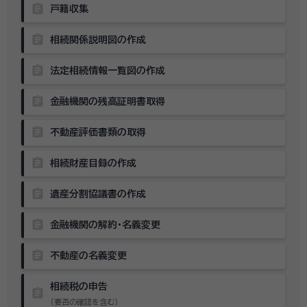
assignment
戸籍収集
assignment
相続関係説明図の作成
assignment
法定相続情報一覧図の作成
assignment
金融機関の残高証明書取得
assignment
不動産評価書類の取得
assignment
相続財産目録の作成
assignment
遺産分割協議書の作成
assignment
金融機関の解約・名義変更
assignment
不動産の名義変更
相続税の申告
assignment
（要否の確認を含む）