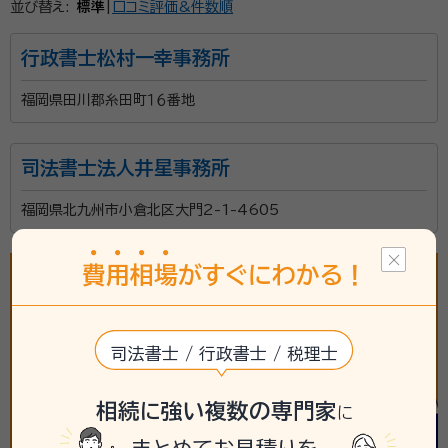
小山 寛史（コヤマ ヨシフミ）
相続・承継支援部部長 税理士法人
並び替え:
標準
|
口コミ評価&件数順
アーリークロス副代表、税理士、行政書士
経歴：
西南学院大学大学院卒業
行政書士松村一幸事務所
福岡県田川郡糸田町１６番地
「これから相続のことを考えると気が重い...」 円満に相
続したい。でもどこに相談したら良いかわからない... 遺
産分割で揉めないかな... 税務調査に入られないか心
司法書士法人井星事務所
配... 相続税の申告はとても専門性が高く、通常の会計
福岡県北九州市小倉北区大門2-1-4605
事務所では申告自体をあまり取り扱っておりません。 私
資格等：
行政書士、税理士、宅建士、FP
たちは相続に関するご相談は年間1000件を超え数次
所属団体：
九州北部税理士会
相続、会社オーナーの相続などの特殊なケースにも対応
費
用
相
場
がすぐにわかる！
できる相続税のプロフェッショナル集団です。 最大限の
節税と円満な遺産分割を迎えられるように何よりも申告
までの気苦労を少しでも早く解消して 「安心しました。」
司法書士 / 行政書士 / 税理士
とホッとする瞬間を迎えられるようにサポートいたしま
す。
相続に強い複数の専門家
に