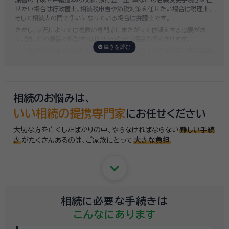
せたい場合は
行政書士
、相続税申告や節税対策を任せたい場合は
税理士
、
そして相続人の間で争いになっている場合は
弁護士
です。
ただし、状況によっては複数の専門家にまたがって依頼をする必要があ
り、誰にどの順番で相談すればいいのか迷う場合が多くあります。
いい相続では「誰に相談したらいいかわからない」「いきなり専門家に連絡
するのはちょっと…」という方のために、専門相談員がお客様のご状況を
お伺いした上で、
適切な相談先を無料でご案内
しております。お気軽にご
相談ください。
相続のお悩みは、
いい相続の提携専門家
にお任せください
大切な方を亡くしたばかりの中、やらなければならない
難しい手続
き
がたくさんあるのは、
ご家族にとって
大きな負担
keyboard_arrow_down
相続に必要な手続きは
こんなにあります