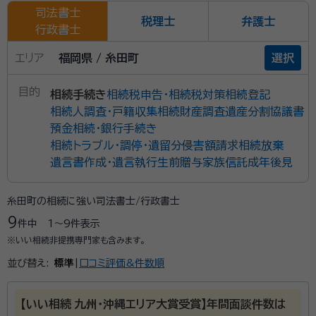
司法書士
税理士
弁護士
行政書士
エリア
福岡県 / 糸田町
選択
目的
相続手続き
相続税申告・相続税対策
相続登記
相続人調査・戸籍収集
相続財産調査
遺産分割協議書
預金相続・銀行手続き
相続トラブル・調停・遺留分侵害額請求
相続放棄
遺言書作成・遺言執行
生前贈与
家族信託
成年後見
糸田町の相続に強い司法書士/行政書士
9
件中
1〜9
件表示
※いい相続非提携専門家も含みます。
並び替え:
標準
|
口コミ評価&件数順
【いい相続 九州・沖縄エリア大賞受賞】年間面談件数は