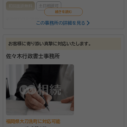
初回面談無料
土日相談可
事務所口コミ（抜粋）：
この事務所の詳細を見る
account_circle
満足度 4.0
ご利用時期：2026/5
面談の感想
お客様に寄り添い真摯に対応いたします。
自宅へ来て頂き無料相談をさせて頂きました。ちょっとした疑問にもき
ちんと回答してくださり安心しました。相談する前にネットで色々検索し
て相見積もりとるつもりでしたが、自宅の近場の事務所でもあるのと、あ
佐々木行政書士事務所
る程度調べていた相場内の金額だったので、せっかく来て頂いた事もあ
るので、そのままお願いする事にしました。
契約後の感想
日中は仕事の為、メールにて報告して頂いています。返信するか迷う所で
すが、問題なければ返信はいりません。と記載して貰ってるので、返信し
なくても安心しています。また疑問に思った事にはきちんと対応して頂い
ていて好感が待てます。電話だと聞きたい事をど忘れしたりして焦ってし
まいますが、メールだと少し考えて返信できるので、私的には向いている
と思います。まだ継続中ですが、引き続き宜しくお願いします。
資格等：
行政書士
福岡県大刀洗町に対応可能