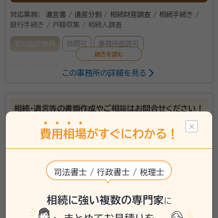
対応業務：
遺言書 / 遺産分割 / 相続財産調査 / 相続手続き /
銀行手続き / 戸籍収集 / 相続人調査
初回面談無料
訪問可
事務所面談可
所属する専門家：
この事務所の詳細を見る
田端 浩一（たばた こういち）
行政書士
事務所口コミ（抜粋）：
相続・遺言等の書類作成やご相談はお問合せください！
account_circle
満足度 5.0
ご利用時期：2022/6
わたなべ行政書士事務所
費
用
相
場
がすぐにわかる！
star
star
star
star
star_half
4.67
（
3件
）
福岡県久留米市で「たばた行政書士事務所」を開設して
おります、田端です。 たばた行政書士事務所では、相続
司法書士 / 行政書士 / 税理士
手続きを主に暮らしの中でのお困りごとを、ご相談から
ご依頼解決までをサポートさせていただきます。 お客様
相続に強い複数の専門家
に
のご希望に沿うことができるよう、お客様に寄り添い、