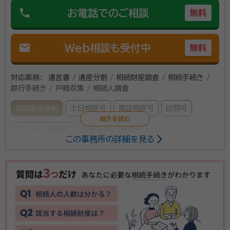
phone
お電話でのご相談
無料
mail
Web相談も受付中
無料
対応業務：
遺言書 / 遺産分割 / 相続財産調査 / 相続手続き /
銀行手続き / 戸籍収集 / 相続人調査
初回面談無料
土日相談可
電話相談可
訪問可
オンライン面談可
女性スタッフ対応可
この事務所の詳細を見る
経験豊富なスタッフが対応、よくお話しをお伺いし、迅
速・丁寧な対応をします。お話しをお伺いし、お悩みをな
るべく早く解決し、ご依頼いただく方の安心・満足を提
供いたします。相続人の確定・遺産分割・不動産の名義変
更・財産の分配など、豊富な人材を生かし、出来る限り、
資格等：
行政書士