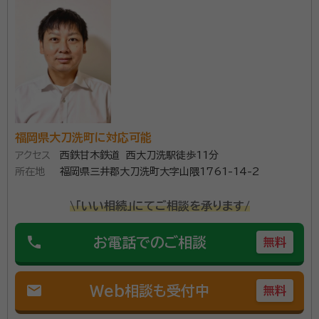
account_circle
満足度 4.0
ご利用時期：2023/12
年間面談件数は500件以上、相続手続きでお悩みなら一度ご相
談下さい。豊富な相談実績があり、お客様にとってベストな提案
ができる自信と豊富な経験があります。
所属団体：
福岡県行政書士会
福岡県大刀洗町に対応可能
アクセス
西鉄甘木鉄道 西大刀洗駅徒歩11分
所在地
福岡県三井郡大刀洗町大字山隈1761-14-2
\「いい相続」にてご相談を承ります/
phone
お電話でのご相談
無料
mail
Web相談も受付中
無料