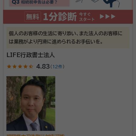
ご依頼者の方にご負担のないように手続きをいたしま
所属団体：
福岡県行政書士会
す。 【対応地域】福岡県全域 【営業時間】平日9:00～
18:00
個人のお客様の生活に寄り添い、また法人のお客様に
は業務がより円滑に進められるお手伝いを。
LIFE行政書士法人
star
star
star
star
star_half
4.83
（
12件
）