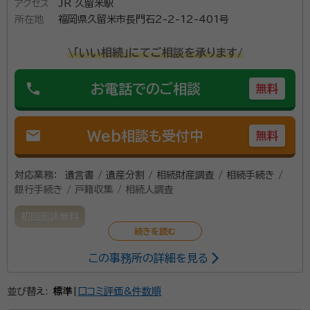
アクセス
JR 久留米駅
所在地
福岡県久留米市長門石2-2-12-401号
\「いい相続」にてご相談を承ります/
phone
お電話でのご相談
無料
mail
Web相談も受付中
無料
対応業務：
遺言書 / 遺産分割 / 相続財産調査 / 相続手続き /
銀行手続き / 戸籍収集 / 相続人調査
初回面談無料
この事務所の詳細を見る
相続に関するお悩み事、お気軽にご相談ください。 丁寧
かつ真摯に対応させていただきます。
並び替え:
標準
|
口コミ評価&件数順
資格等：
行政書士