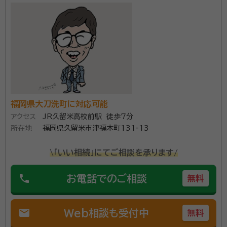
福岡県大刀洗町に対応可能
アクセス
JR久留米高校前駅 徒歩7分
所在地
福岡県久留米市津福本町131‐13
\「いい相続」にてご相談を承ります/
phone
お電話でのご相談
無料
mail
Web相談も受付中
無料