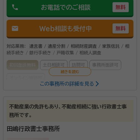
phone
お電話でのご相談
無料
mail
Web相談も受付中
無料
対応業務：
遺言書 / 遺産分割 / 相続財産調査 / 家族信託 / 相
続手続き / 銀行手続き / 戸籍収集 / 相続人調査
初回面談無料
土日相談可
訪問可
事務所面談可
オンライン面談可
この事務所の詳細を見る
所属する専門家：
花田 亮（はなだ りょう）
行政書士、宅建士
不動産業の免許もあり、不動産相続に強い行政書士事
経歴：
福岡県福津市出身 慶應義塾大学法学部卒 2021年アンド・ワ
務所です。
ン相続行政書士事務所入社 以前は住宅販売営業の営業をしてました
が、目の前で困っている方の助けになりたいとの想いから一念発起しこ
田嶋行政書士事務所
の業界に飛び込みました。
事務所口コミ（抜粋）：