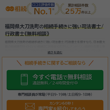
口コミ評価件数
累計相談件数
No.1
25万
件以上
福岡県大刀洗町
相続手続
強
司法書士/
の
き
に
い
行政書士
《無料相談》
福岡県大刀洗町の相続手続きに強い司法書士/行政書士を探すなら、日本最大
級の相続専門サイト【いい相続】にお任せください。
アンド・ワン相続行政書士事
務所（福岡）、など
大刀洗町(福岡県)で対応可能な相続手続きに強い司法書
続きを読む
士/行政書士をお探しいただけます。
相続手続きは、被相続人（故人）の財産を
引き継ぐために必要な手続きです。相続人・相続財産の確認、遺言書の確認、
相続手続きに関するご相談なら
遺産分割協議、相続財産の名義変更、相続税の申告・納税（相続財産が基礎控
除額を超えていた場合）など多岐に渡るため、相続手続きに強い専門家に
まず
は相談
しましょう。
今すぐ電話
無料相談
で
通話無料／24時間受付中
専門相談員が常駐
（平日9-19時/土日祝9-18時）
カンタン60秒！
専門家
紹介
を
してもらう