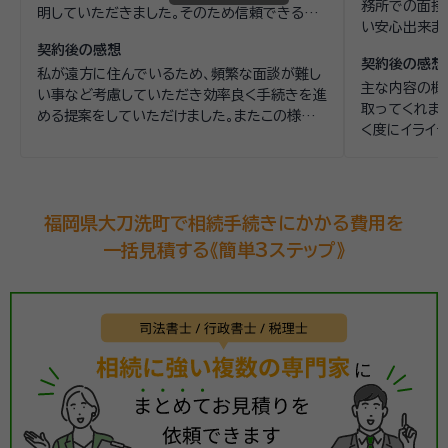
務所での面接
明していただきました。そのため信頼できる方
い安心出来ま
だと感じました。
合を簡潔に教
契約後の感想
契約後の感想
みようと判断
私が遠方に住んでいるため、頻繁な面談が難し
主な内容の概
い事など考慮していただき効率良く手続きを進
取ってくれまし
める提案をしていただけました。またこの様な
く度にイライ
行政手続きを行う際の注意点などアドバイスも
て私が主にL
いただけました。
合を都度説明
福岡県大刀洗町で相続手続きにかかる費用を
一括見積する《簡単3ステップ》