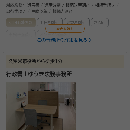
対応業務：
遺言書 / 遺産分割 / 相続財産調査 / 相続手続き /
銀行手続き / 戸籍収集 / 相続人調査
初回面談無料
土日相談可
電話相談可
訪問可
事務所面談可
オンライン面談可
この事務所の詳細を見る
遺言書や遺産分割協議書の作成、その他相続に関する
全般的業務に対応しております。不動産会社を併設して
久留米市役所から徒歩1分
おり、不動産の相続に強い行政書士事務所です。
行政書士ゆうき法務事務所
資格等：
行政書士 宅地建物取引士
所属団体：
福岡県行政書士会 福岡県宅建協会