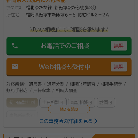
福岡県大刀洗町に対応可能
アクセス
福北ゆたか線 新飯塚駅から徒歩3分
所在地
福岡県飯塚市新飯塚６－６ 花宅ビル２－２Ａ
\「いい相続」にてご相談を承ります/
phone
お電話でのご相談
無料
mail
Web相談も受付中
無料
対応業務：
遺言書 / 遺産分割 / 相続財産調査 / 相続手続き /
銀行手続き / 戸籍収集 / 相続人調査
初回面談無料
土日相談可
電話相談可
訪問可
事務所面談可
この事務所の詳細を見る
所属する専門家：