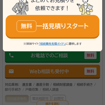
まとめてお見積りを
資格等：
行政書士
誠意をもってご対応させていただきます。お気軽にお問
依頼できます！
所属団体：
福岡県行政書士会
い合わせください。
福岡県大刀洗町に対応可能
一括見積りスタート
無料
アクセス
JR荒木駅から徒歩16分（駐車場あり）
所在地
福岡県久留米市荒木町白口500番地
\「いい相続」にてご相談を承ります/
※姉妹サイト
「相続費用見積ガイド」
に遷移します
phone
お電話でのご相談
無料
mail
Web相談も受付中
無料
対応業務：
遺言書 / 遺産分割 / 相続財産調査 / 相続手続き /
銀行手続き / 戸籍収集 / 相続人調査
初回面談無料
電話相談可
訪問可