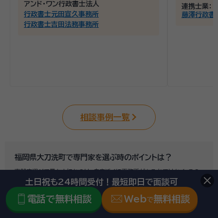
アンド・ワン行政書士法人
連携士業：
行政書士元田宣久事務所
藤澤行政書
行政書士吉田法務事務所
相談事例一覧
福岡県大刀洗町で専門家を選ぶ時のポイントは？
専門家選びで最も大切なのは、自宅近くに事務所があるかではなく、その
士業が
相続に関する実績が多くあるかどうか
です。
土日祝も24時間受付！最短即日で面談可
例えば行政書士といっても対応分野は幅広く、法人設立や許認可申請など
電話で無料相談
Web
無料相談
で
法人業務を中心に行っている行政書士に相続手続きの相談をしても、期待
した結果は得られないでしょう。