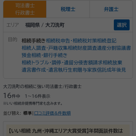
司法書士
税理士
弁護士
行政書士
エリア
福岡県 / 大刀洗町
選択
目的
相続手続き
相続税申告・相続税対策
相続登記
相続人調査・戸籍収集
相続財産調査
遺産分割協議書
預金相続・銀行手続き
相続トラブル・調停・遺留分侵害額請求
相続放棄
遺言書作成・遺言執行
生前贈与
家族信託
成年後見
大刀洗町の相続に強い司法書士/行政書士
16
件中
1〜16
件表示
※いい相続非提携専門家も含みます。
並び替え:
標準
|
口コミ評価&件数順
【いい相続 九州・沖縄エリア大賞受賞】年間面談件数は