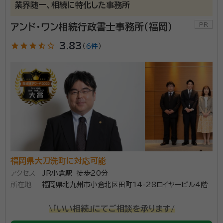
業界随一、相続に特化した事務所
アンド・ワン相続行政書士事務所（福岡）
star
star
star
star_half
star_outline
3.83
（
6件
）
福岡県大刀洗町に対応可能
アクセス
JR小倉駅 徒歩20分
所在地
福岡県北九州市小倉北区田町14-28ロイヤービル4階
\「いい相続」にてご相談を承ります/