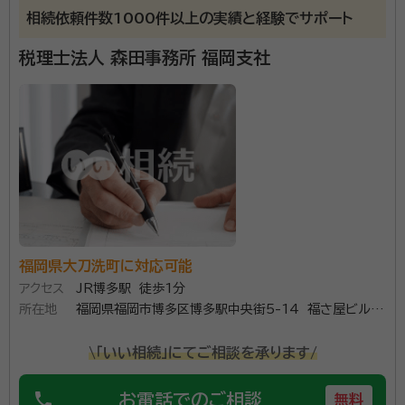
事務所口コミ（抜粋）：
相続依頼件数1000件以上の実績と経験でサポート
account_circle
満足度 5.0
ご利用時期：2026/3
税理士法人 森田事務所 福岡支社
面談の感想
今回ご紹介頂き、最初は不安も有りましたが事務所での面接時では、その
不安も無くなるくらい安心出来ました。細かい説明と物事の進み具合を
簡潔に教えて頂き、お金を出しても任せてみようと判断しました。
契約後の感想
主な内容の概要と流れは、ほぼLINEで連絡を取ってくれました。夫が機
械に疎く、LINEが届く度にイライラするので、その旨説明、お願いして私
が主にLINEでやり取りしましたが、進捗具合を都度説明下さり助かりま
した。
福岡県大刀洗町に対応可能
遺言書の作成、相続人調査、遺産分割協議書など様々な
アクセス
JR博多駅 徒歩1分
相続手続きに対応しております。 書類作成には深い法
所在地
福岡県福岡市博多区博多駅中央街5-14 福さ屋ビル
律知識が必要であり、人生の中で何度も経験することで
6FA
ないので お困りになる方は沢山いると思います。 お客
\「いい相続」にてご相談を承ります/
様に寄り添い、サポートしてまいりますので、お気軽にご
資格等：
行政書士
連絡ください。
phone
お電話でのご相談
無料