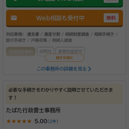
所属団体：
福岡県行政書士会
mail
Web相談も受付中
無料
対応業務：
遺言書 / 遺産分割 / 相続財産調査 / 相続手続き /
銀行手続き / 戸籍収集 / 相続人調査
初回面談無料
訪問可
事務所面談可
この事務所の詳細を見る
税理士法人 森田事務所は、神戸本社と長崎・福岡・熊本・
西宮に支社を持つ、税理士法人です。 相続が発生したと
きに生じる困りごとや紛争は避けたいことと思います
必要な手続きをわかりやすく説明させていただきま
が、問題が起きているご遺族は少なくありません。
す！
1000件以上の相続依頼件数を受けた実績と経験をも
資格等：
税理士, 行政書士
とに、【相続】が【争族】でなく【笑顔相続】になるよう、誠
たばた行政書士事務所
心誠意サポートさせていただきます。
star
star
star
star
star
5.00
（
2件
）