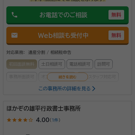
資格等：
行政書士, 宅地建物取引士、2級FP
phone
お電話でのご相談
無料
mail
Web相談も受付中
無料
対応業務：
遺産分割 / 相続税申告
初回面談無料
土日相談可
電話相談可
訪問可
事務所面談可
オンライン面談可
女性スタッフ対応可
この事務所の詳細を見る
所属する専門家：
小山 寛史（コヤマ ヨシフミ）
相続・承継支援部部長 税理士法人
ほかぞの雄平行政書士事務所
アーリークロス副代表、税理士、行政書士
経歴：
西南学院大学大学院卒業
star
star
star
star
star_outline
4.00
（
1件
）
「これから相続のことを考えると気が重い...」 円満に相