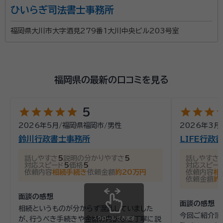
ひいらぎ司法書士事務所
福岡県大川市大字酒見279番1大川中央ビル203号室
福岡県の最新の口コミを見る
star
star
star
star
star
star
star
star
st
5
2026年5月
/
福岡県福岡市
/
男性
2026年3月
鈴川行政書士事務所
LIFE行政
話しやすさ
5
説明の分かりやすさ
5
話しやすさ
対応スピード
5
価格
5
対応スピー
依頼内容
相続手続き
依頼金額
約20万円
依頼内容
相
依頼金額
約
面談の感想
面談の感想
相続というものが分からず混乱していました
今回ご紹介頂
が、行うべき手続きや金額の内訳など丁寧に説
スクロールできます