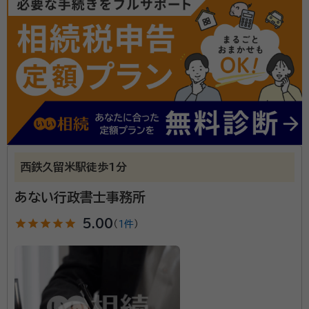
金子 伸明（カネコ ノブアキ）
行政書士
事務所口コミ（抜粋）：
account_circle
満足度 5.0
ご利用時期：2022/10
相続業務を中心に、遺言など、相談を含め対応いたしま
す。ご依頼いただいた業務は、誠実さをもってスタッフ
一同、これにあたっています。また、当事務所で完結で
西鉄久留米駅徒歩1分
きるよう諸仕業と連携を深め対応させていただいてい
ます。
あない行政書士事務所
所属団体：
福岡県行政書士会
star
star
star
star
star
5.00
（
1件
）