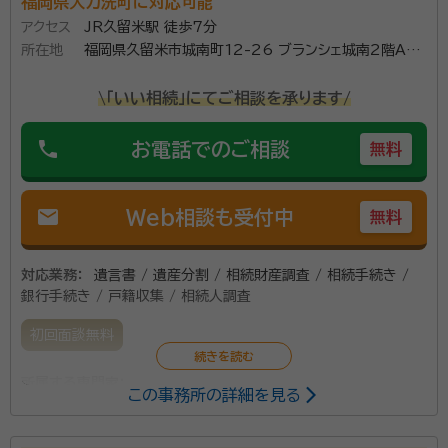
福岡県大刀洗町に対応可能
アクセス
JR久留米駅 徒歩7分
所在地
福岡県久留米市城南町12-26 ブランシェ城南2階A号
室
\「いい相続」にてご相談を承ります/
phone
お電話でのご相談
無料
mail
Web相談も受付中
無料
対応業務：
遺言書 / 遺産分割 / 相続財産調査 / 相続手続き /
銀行手続き / 戸籍収集 / 相続人調査
初回面談無料
所属する専門家：
この事務所の詳細を見る
中江 公紀（ナカエ マサキ）
行政書士