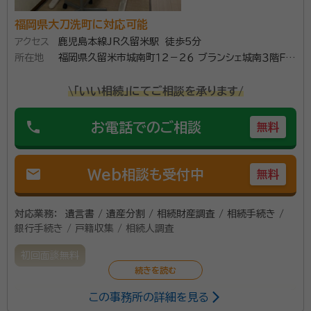
福岡県大刀洗町に対応可能
アクセス
鹿児島本線JR久留米駅 徒歩5分
所在地
福岡県久留米市城南町１２－２６ ブランシェ城南３階Ｆ号
室
\「いい相続」にてご相談を承ります/
phone
お電話でのご相談
無料
mail
Web相談も受付中
無料
対応業務：
遺言書 / 遺産分割 / 相続財産調査 / 相続手続き /
銀行手続き / 戸籍収集 / 相続人調査
初回面談無料
この事務所の詳細を見る
久留米市役所から徒歩1分、JR久留米駅より徒歩5分と