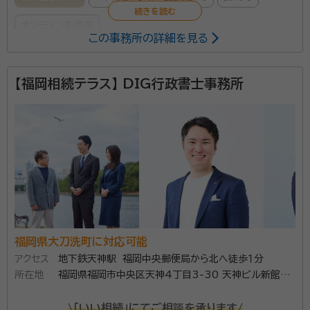
オンライン面談可
この事務所の詳細を見る
所属する専門家：
【福岡相続テラス】 DIG行政書士事務所
穴井 義知
行政書士、宅地建物取引士、2級FP、福岡県行政書士会く
るめ支部 理事
事務所口コミ（抜粋）：
account_circle
満足度 5.0
ご利用時期：2024/7
面談の感想
とても丁寧にお話しを聞いて頂き、的確なアドバイスをもらいました。ま
た、お値段も納得のいく良心的な価格でとても良かったです。
契約後の感想
急ぎの案件だったのですが、迅速に対応して頂きスムーズに事が運びま
福岡県大刀洗町に対応可能
した。
アクセス
地下鉄天神駅 福岡中央郵便局から北へ徒歩１分
所在地
福岡県福岡市中央区天神4丁目3-30 天神ビル新館2
相続や遺言に関する事なんでもご相談にのります。
階
\「いい相続」にてご相談を承ります/