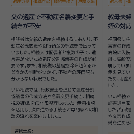
遺産分割
相続登記
相続手続き
戸籍収集
遺言書
相
父の遺産で不動産名義変更と手
叔母夫婦
続きが不安
姪の対応
相談者は父親の遺産を相続するにあたり、不
福岡県に住
動産名義変更や銀行預金の手続きで困って
言書の作成を
いました。相続人は配偶者と複数の子で、遺
病院に入院中
言書がないため遺産分割協議書の作成が必
母も高齢で
要です。また、相続税の基礎控除を超えるか
航していまし
どうかの判断がつかず、不動産の評価額も
倒を見てい
分からない状況でした。
ため、財産を
した。
いい相続では、行政書士を通じて遺産分割
協議書の作成方法や名義変更手続き、相続
いい相続では
税の確認ポイントを整理しました。無料相談
証書遺言を
を活用し、次に進める手続きと専門家への相
した。行政書
談の流れを案内しました。
や文案作成を
備を進められ
連携士業：