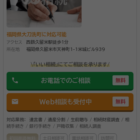
福岡県大刀洗町に対応可能
アクセス
西鉄久留米駅徒歩1分
所在地
福岡県久留米市天神町1-1米城ビル939
\「いい相続」にてご相談を承ります/
phone
お電話でのご相談
無料
mail
Web相談も受付中
無料
対応業務：
遺言書 / 遺産分割 / 生前贈与 / 相続財産調査 / 相
続手続き / 銀行手続き / 戸籍収集 / 相続人調査
初回面談無料
土日相談可
電話相談可
訪問可