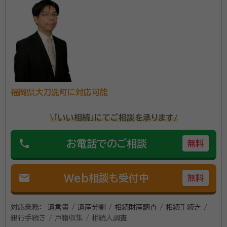
続したい。でもどこに相談したら良いかわからない... 遺
産分割で揉めないかな... 税務調査に入られないか心
配... 相続税の申告はとても専門性が高く、通常の会計
事務所では申告自体をあまり取り扱っておりません。 私
資格等：
行政書士、税理士、宅建士、FP
たちは相続に関するご相談は年間1000件を超え数次
所属団体：
九州北部税理士会
相続、会社オーナーの相続などの特殊なケースにも対応
できる相続税のプロフェッショナル集団です。 最大限の
福岡県大刀洗町に対応可能
節税と円満な遺産分割を迎えられるように何よりも申告
\「いい相続」にてご相談を承ります/
までの気苦労を少しでも早く解消して 「安心しました。」
とホッとする瞬間を迎えられるようにサポートいたしま
phone
お電話でのご相談
無料
す。
mail
Web相談も受付中
無料
対応業務：
遺言書 / 遺産分割 / 相続財産調査 / 相続手続き /
銀行手続き / 戸籍収集 / 相続人調査