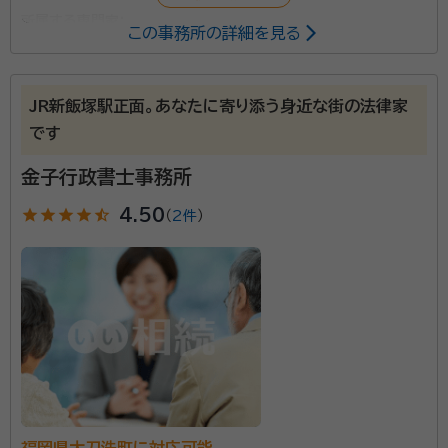
所属する専門家：
この事務所の詳細を見る
渡邊 正矩（わたなべ まさのり）
行政書士、宅地建物取引主任士
経歴：
平成27年 行政書士試験 合格 平成28年 宅地建物取引主任
士試験 合格 平成29年 現在の事務所の所在地に家を新築 平成30
JR新飯塚駅正面。あなたに寄り添う身近な街の法律家
年 行政書士登録・自宅一部を事務所として開業 平成31年 福岡県行
です
政書士会くるめ支部 理事(農林開発担当)に就任 令和３年 福岡県行政
事務所口コミ（抜粋）：
書士会 法律研修部部長とくるめ支部副支部長（会計）に就任
account_circle
金子行政書士事務所
満足度 5.0
ご利用時期：2022/1
star
star
star
star
star_half
4.50
（
2件
）
【対応エリア】福岡県久留米市を中心に、福岡県全域や佐
賀県にも伺います。
資格等：
行政書士・宅地建物取引主任士
所属団体：
福岡県行政書士会