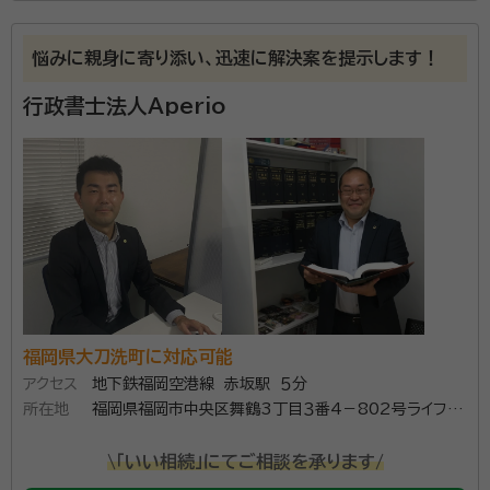
アクセスしやすい場所にあります「行政書士ゆうき法務
事務所」です。 福岡県久留米市を中心に福岡県・佐賀県
悩みに親身に寄り添い、迅速に解決案を提示します！
と可能な限りご対応させていただきます。 遺言・相続、
任意後見契約など終活に関する相談や書類作成を承っ
行政書士法人Aperio
ております。 お困りの際は、お話をお聞かせください。
福岡県大刀洗町に対応可能
アクセス
地下鉄福岡空港線 赤坂駅 ５分
所在地
福岡県福岡市中央区舞鶴3丁目３番4－802号ライフピ
ア舞鶴
\「いい相続」にてご相談を承ります/