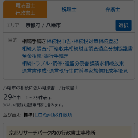
司法書士
税理士
弁護士
行政書士
エリア
京都府 / 八幡市
選択
目的
相続手続き
相続税申告・相続税対策
相続登記
相続人調査・戸籍収集
相続財産調査
遺産分割協議書
預金相続・銀行手続き
相続トラブル・調停・遺留分侵害額請求
相続放棄
遺言書作成・遺言執行
生前贈与
家族信託
成年後見
八幡市の相続に強い司法書士/行政書士
29
件中
1〜29
件表示
※いい相続非提携専門家も含みます。
並び替え:
標準
|
口コミ評価&件数順
京都リサーチパーク内の行政書士事務所