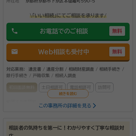
所在地
京都府京都市下京区本塩竈町590-5
\「いい相続」にてご相談を承ります/
phone
お電話でのご相談
無料
mail
Web相談も受付中
無料
対応業務：
遺言書 / 遺産分割 / 相続財産調査 / 相続手続き /
銀行手続き / 戸籍収集 / 相続人調査
初回面談無料
土日相談可
電話相談可
訪問可
所属する専門家：
この事務所の詳細を見る
山本 貴史（ヤマモト タカシ）
行政書士
相談者の気持ちを第一に！わかりやすく丁寧な相談対
｢法的に効力のある遺言書を作成したい｣｢親族間でトラ
応