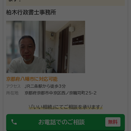
柏木行政書士事務所
京都府八幡市に対応可能
アクセス
ＪＲ二条駅から徒歩3分
所在地
京都府京都市中京区西ノ京職司町25-2
\「いい相続」にてご相談を承ります/
phone
お電話でのご相談
無料