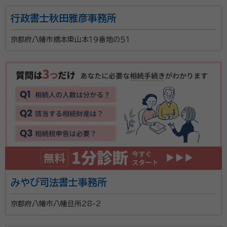
まざまなお客様の対応をしているのでご安心ください。
行政書士秋田雅彦事務所
資格等：
行政書士
特に、相続は家族の将来を左右する大切なものと考え、
所属団体：
京都府行政書士会
ご遺族が争い合うことがない形で遺言書を作成できる
京都府八幡市橋本東山本１９番地の５１
ようにしております。1家族の将来のために、誰もが納得
できる遺言書を作成したい方をはじめ、相続のお悩みが
ある方はぜひお気軽にご相談ください。
みやび司法書士事務所
京都府八幡市八幡旦所28-2