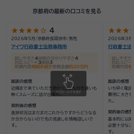
京都府の最新の口コミを見る
star
star
star
star
star_outline
star
star
star
st
4
2026年5月
/
京都府長岡京市
/
男性
2026年3月
アイワ行政書士法務事務所
行政書士法
話しやすさ
4
説明の分かりやすさ
4
話しやすさ
対応スピード
3
価格
3
対応スピー
依頼内容
相続手続き
依頼金額
約20万円
依頼内容
相
面談の感想
面談の感想
近隣まで来ていただき助かりました行き違いも
いち早く電話
スクロールできます
無くスムーズに話が出来た。
費用に大きな
た。
契約後の感想
契約後の感想
進捗状況はまだまだこれからですからどうなる
か分からないので先の見通しを情報欲しいで
基本的に以降
す。
必要十分なご
す。