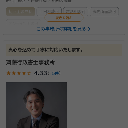
銀行手続き / 戸籍収集 / 相続人調査
初回面談無料
土日相談可
電話相談可
事務所面談可
オンライン面談可
この事務所の詳細を見る
所属する専門家：
古藤 順三
行政書士・CFP、1級ファイナンシャル・プランニング技能
真心を込めて丁寧に対応いたします。
士、相続診断士
齊藤行政書士事務所
経歴：
大阪市出身。同志社大学法学部卒、1978年京都市就職、2014年
定年退職、2019年FP事務所開設、2021年行政書士事務所開設。
star
star
star
star
star_outline
4.33
（
15件
）
被相続人の死亡に伴う悲嘆の中で、遺言はあるのか等
様々な手続きを冷静沈着に一つ一つ完了するには、事
前に覚悟と手続きがなければ、大変骨の折れることで
す。私自身も親の死亡によって苦労した時期があります
ので、お困りの方に寄り添って解決策を探っていきま
資格等：
行政書士, １級ファイナンシャル・プランニング技能士、
す。 また残された家族が今後安心して暮らしていけるか
CFPⓇ認定者
などの不安がないように、ファイナンシャル・プランナー