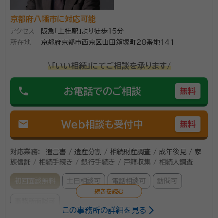
所属団体：
京都府行政書士会
業務も行っておりますので、今後の家計改善やライフプ
京都府八幡市に対応可能
ランも一緒に考えていきます。
アクセス
阪急「上桂駅」より徒歩15分
所在地
京都府京都市西京区山田箱塚町28番地141
\「いい相続」にてご相談を承ります/
phone
お電話でのご相談
無料
mail
Web相談も受付中
無料
対応業務：
遺言書 / 遺産分割 / 相続財産調査 / 成年後見 / 家
族信託 / 相続手続き / 銀行手続き / 戸籍収集 / 相続人調査
初回面談無料
土日相談可
電話相談可
訪問可
事務所面談可
この事務所の詳細を見る