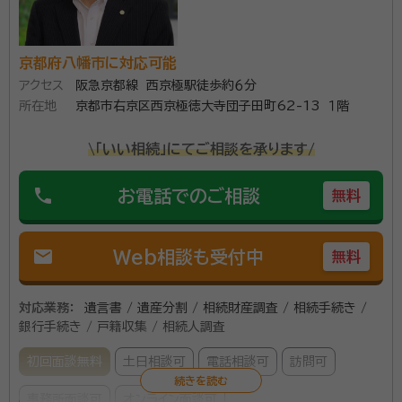
京都府八幡市に対応可能
アクセス
阪急京都線 西京極駅徒歩約６分
所在地
京都市右京区西京極徳大寺団子田町62-13 １階
\「いい相続」にてご相談を承ります/
phone
お電話でのご相談
無料
mail
Web相談も受付中
無料
対応業務：
遺言書 / 遺産分割 / 相続財産調査 / 相続手続き /
銀行手続き / 戸籍収集 / 相続人調査
初回面談無料
土日相談可
電話相談可
訪問可
事務所面談可
オンライン面談可