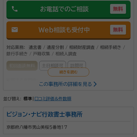
丁寧に対応させていただきます。 京都市西京区を中心
資格等：
行政書士
phone
お電話でのご相談
に京都市内や近隣の市町村、大阪府や滋賀県の方も ま
無料
所属団体：
京都府行政書士会
ずはお気軽にお問い合わせください。 （遠方の方はお電
話やオンラインでの対応も承ります。）
mail
Web相談も受付中
無料
対応業務：
遺言書 / 遺産分割 / 相続財産調査 / 相続手続き /
銀行手続き / 戸籍収集 / 相続人調査
初回面談無料
土日相談可
訪問可
所属する専門家：
この事務所の詳細を見る
藤井 克己（フジイ カツミ）
行政書士
並び替え:
標準
|
口コミ評価&件数順
当事務所は、円町駅より徒歩5分ほどの場所にあり、好
ビジョン・ナビ行政書士事務所
アクセスです！時間をかけてじっくりとお客様の話を聴
き、納得できる結果になるように相談対応しておりま
京都府八幡市男山美桜５番地１７
す。 遺言書の作成や相続、終活のサポートが専門で、さ