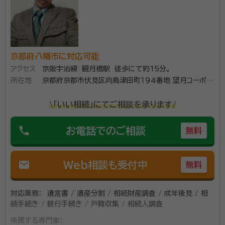
お話を聞かせていただき、最適の解を提供、最善・最良
の道をご案内いたします。
資格等：
行政書士、ファイナンシャルプランナー、身元保証相談士、
国際行政書士（申請取次士）
京都府八幡市に対応可能
所属団体：
京都府行政書士会、一般社団法人身元保証相談士協会、
アクセス
京阪宇治線 観月橋駅 徒歩にて約15分。
一般社団法人いきいきライフ協会平安、一般社団法人和
所在地
京都府京都市伏見区向島津田町１９４番地 望月コーポ２
文化推進協会、一般社団法人ビューティフルエージング
１１
協会
\「いい相続」にてご相談を承ります/
phone
お電話でのご相談
無料
mail
Web相談も受付中
無料
対応業務：
遺言書 / 遺産分割 / 相続財産調査 / 成年後見 / 相
続手続き / 銀行手続き / 戸籍収集 / 相続人調査
所属する専門家：