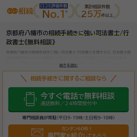
口コミ評価件数
累計相談件数
No.1
25万
件以上
京都府八幡市
相続手続
強
司法書士/行
の
き
に
い
政書士
《無料相談》
京都府八幡市の相続手続きに強い司法書士/行政書士を探すなら、日本最大級
の相続専門サイト【いい相続】にお任せください。
行政書士ヒロ中村法務事務
所、など
八幡市(京都府)で対応可能な相続手続きに強い司法書士/行政書士
続きを読む
をお探しいただけます。
相続手続きは、被相続人（故人）の財産を引き継ぐため
に必要な手続きです。相続人・相続財産の確認、遺言書の確認、遺産分割協議、
相続手続きに関するご相談なら
相続財産の名義変更、相続税の申告・納税（相続財産が基礎控除額を超えてい
た場合）など多岐に渡るため、相続手続きに強い専門家に
まずは相談
しましょ
う。
今すぐ電話
無料相談
で
通話無料／24時間受付中
専門相談員が常駐
（平日9-19時/土日祝9-18時）
カンタン60秒！
専門家
紹介
を
してもらう