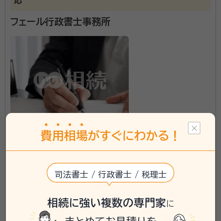
ブルにならないよう遺産分割協議書を作成したい｣とい
ったお悩みやご要望がありましたら、ぜひお気軽にご相
フェール行政書士事務所
談ください。 ご相談者様に特有のご事情を丁寧にお伺
いし、正確且つスピーディーに書類を作成したり、手続
資格等：
行政書士
きを代行したりと、幅広くサポートいたします。 司法書
所属団体：
京都府行政書士会
士や税理士、社労士といった他の士業との連携でワンス
トップのサービス提供に努めているため、たらい回しに
される心配もありません。 京都に拠点を置く行政書士と
して、皆様の安心と幸福に最大限貢献できるように、質
の高いサービスをご提供いたします。 支払い方法にQR
費
用
相
場
がすぐにわかる！
京都府八幡市に対応可能
コード決済「paypay」やJCB・visa・アメックスなど各種
クレジットカードに対応しております。 また分割での支
\「いい相続」にてご相談を承ります/
払いにも応じますので、費用面でお困りの方は一度ご相
司法書士 / 行政書士 / 税理士
談ください。
phone
お電話でのご相談
無料
相続に強い複数の専門家
に
mail
Web相談も受付中
無料