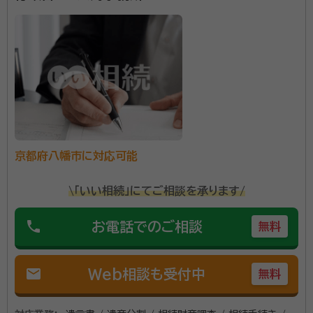
所属団体：
京都府行政書士会
京都府八幡市に対応可能
\「いい相続」にてご相談を承ります/
phone
お電話でのご相談
無料
mail
Web相談も受付中
無料