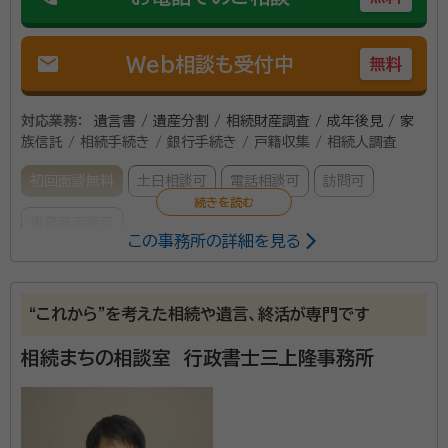
mail
Web相談も受付中
無料
対応業務：
遺言書 / 遺産分割 / 相続財産調査 / 成年後見 / 家
族信託 / 相続手続き / 銀行手続き / 戸籍収集 / 相続人調査
初回面談無料
土日相談可
電話相談可
訪問可
事務所面談可
この事務所の詳細を見る
所属する専門家：
中村 博之（なかむら ひろゆき）
行政書士
“これから”を考えた相続や遺言、終活が専門です
経歴：
1963年生まれ。同志社大学法学部卒。25年間の広告会社勤務を
経て独立。 株式会社エヌズファクトリーを設立し、代表取締役就任。 広告
相続まちの相談室 行政書士三上隆事務所
や販売促進を中心に、ガバナンスやコンプライアンスの整備・強化など幅
広く企業の支援に取り組む。 2012年に行政書士試験合格。個人情報保
事務所口コミ（抜粋）：
護士認定。 全国初の民間運営のリサーチパークである京都リサーチパー
ク内に2019年3月「行政書士 ヒロ中村法務事務所」を開設。
account_circle
満足度 4.0
ご利用時期：2025/7