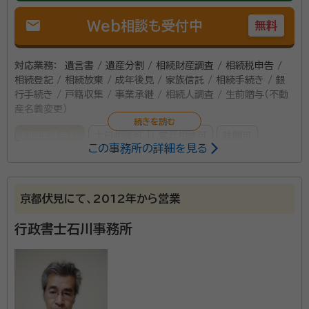
mail
Web相談も受付中
無料
対応業務：
遺言書 / 遺産分割 / 相続財産調査 / 相続税申告 /
相続登記 / 相続放棄 / 成年後見 / 家族信託 / 相続手続き / 銀
行手続き / 戸籍収集 / 事業承継 / 相続人調査 / 生前贈与（不動
産名義変更）
初回面談無料
土日相談可
電話相談可
訪問可
この事務所の詳細を見る
事務所面談可
オンライン面談可
所属する専門家：
京都伏見にて、2012年から営業
柏木行政書士
柏木行政書士事務所 代表行政書士（2021年6月
行政書士石川事務所
～）、一般社団法人いきいきライフ協会 代表理事（2024年1月～）、損
害保険ジャパン株式会社在籍（1986～2019年）
成人から相続まで、何でもご相談ください。 じっくりと