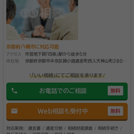
京都府八幡市に対応可能
アクセス
市営地下鉄「四条」駅から徒歩５分
所在地
京都府京都市中京区錦小路通室町西入天神山町２８０番
地 石勘ビル５Ｆ８
\「いい相続」にてご相談を承ります/
phone
お電話でのご相談
無料
mail
Web相談も受付中
無料
対応業務：
遺言書 / 遺産分割 / 相続財産調査 / 相続手続き /