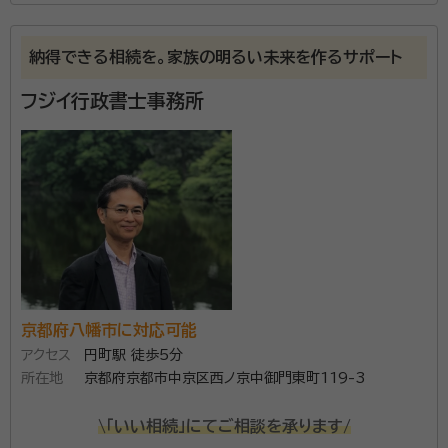
所属する専門家：
齊藤 武時（さいとう たけはる）
行政書士
納得できる相続を。家族の明るい未来を作るサポート
事務所口コミ（抜粋）：
フジイ行政書士事務所
account_circle
満足度 3.0
ご利用時期：2025/5
面談の感想
自宅まで来ていただき、無料相談をしました。他に宛もなかったのでその
場で契約しました。
契約後の感想
こちらからの問い合わせには一応回答はしていただきましたが、あまり
解りやすいものとは言えませんでした。また、見積もり時の金額と、請求額
に大幅な違いがあり、納得できるものではありませんでした。
京都府八幡市に対応可能
京都市西京区で行政書士をしている齊藤武時（さいと
アクセス
円町駅 徒歩5分
う たけはる）です。 相続に関する相談を年間100件以
所在地
京都府京都市中京区西ノ京中御門東町119-3
上承っております。 大切な方が亡くなった後の相続に関
するご相談や公正証書遺言の作成など、真心を込めて
\「いい相続」にてご相談を承ります/