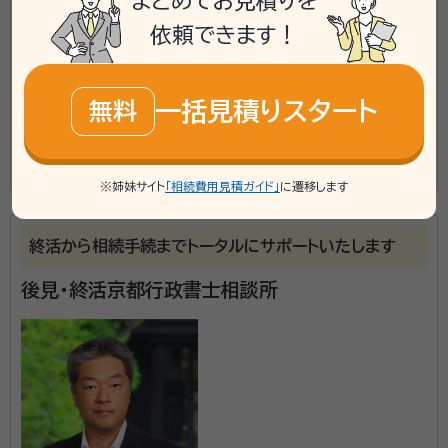
まとめてお見積りを
依頼できます！
対応業務：
遺言書 / 遺産分割 / 相続財産調査 / 相続手続き /
銀行手続き / 戸籍収集 / 相続人調査
一括見積りスタート
無料
フェール行政書士事務所は、JR 東海道本線京都駅 八条
口側より徒歩10分の場所にあります。代表の阪本哲也
この事務所の詳細を見る
先生は、低価格で迅速かつ親切丁寧な対応に心がけて
※姉妹サイト
「相続費用見積ガイド」
に遷移します
いるそうです。相談者の気持ちを第一に考えることを掲
げ、難しい法律用語を使わずに相談対応しています。 ま
終活から相続手続までトータルにサポートいたします
た、気軽に相談できるように、わかりやすい料金システ
後見・終活京都行政書士相談所
ムにしています。さらに、公正証書の証人2人の無料手
配や無料出張相談も可能であるなど、料金面でのサービ
スにこだわりを持っているそうです。そのほか、相談者
の負担を軽減するために、京都市内なら車での送迎を
おこなえることも特徴。