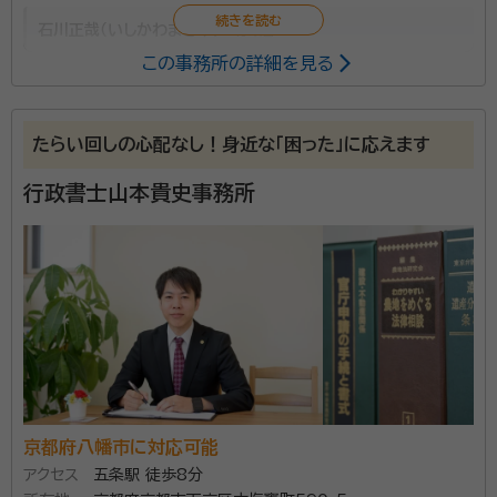
石川正哉（いしかわまさや）
行政書士
この事務所の詳細を見る
遺言、相続、後見、死後事務等全般に関して協力したい
と考えております。 まずは電話で、現状とこれからのご
たらい回しの心配なし！身近な「困った」に応えます
意向を聞かせてください、それから面談によりすすめま
しょう。 報酬の目安はありますが、個別具体的に考慮し
行政書士山本貴史事務所
て決定いたします。
資格等：
行政書士
所属団体：
京都府行政書士会
京都府八幡市に対応可能
アクセス
五条駅 徒歩8分