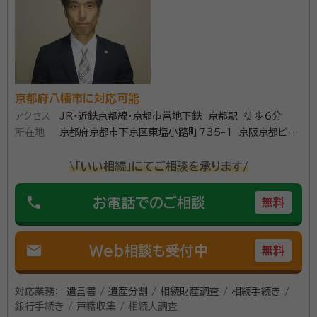
面談の感想
自宅まで来ていただき、無料で面談をしていただきました。高齢の父にも
とても分かりやすいご説明でした。
契約後の感想
依頼とは直接関係のない土地の売買や相続についてもご相談に乗って
いただけました。また、今後相続や困りごとがあった場合に、ご相談でき
る良い関係ができたと思っています
京都府八幡市に対応可能
アクセス
JR・近鉄京都線・京都市営地下鉄 京都駅 徒歩6分
遺言書の作成や遺産分割協議等、相続手続きに関するご相談全
所在地
京都府京都市下京区東塩小路町735-1 京阪京都ビル
般をお受けしております。 相続開始からはじまる一連の手続き
8F
を有効かつ円滑に進めるためのお手伝いをさせていただきま
\「いい相続」にてご相談を承ります/
す。
phone
お電話でのご相談
無料
資格等：
行政書士
所属団体：
京都府行政書士会
mail
Web相談も受付中
無料
対応業務：
遺言書 / 遺産分割 / 相続財産調査 / 相続手続き /
銀行手続き / 戸籍収集 / 相続人調査