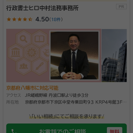
行政書士ヒロ中村法務事務所
star
star
star
star
star_half
4.50
（
18件
）
京都府八幡市に対応可能
アクセス
JR嵯峨野線 丹波口駅より徒歩３分
所在地
京都府京都市下京区中堂寺粟田町９３ ＫＲＰ４号館３Ｆ
ＫＲＰ ＢＩＺ ＮＥＸＴ内
\「いい相続」にてご相談を承ります/
phone
お電話でのご相談
無料