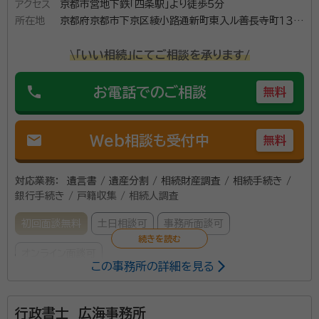
アクセス
京都市営地下鉄「四条駅」より徒歩5分
所在地
京都府京都市下京区綾小路通新町東入ル善長寺町１３１
西澤ビル２０２号
\「いい相続」にてご相談を承ります/
phone
お電話でのご相談
無料
mail
Web相談も受付中
無料
対応業務：
遺言書 / 遺産分割 / 相続財産調査 / 相続手続き /
銀行手続き / 戸籍収集 / 相続人調査
初回面談無料
土日相談可
事務所面談可
オンライン面談可
この事務所の詳細を見る
相続をスムーズに進めるための生前対策から相続開始
行政書士 広海事務所
後の手続きまで、安心して任せてください。