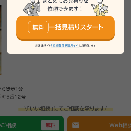
まとめてお見積りを
対応に力をいれており、相続対応のコンダクターとして、人々の暮
依頼できます！
ができるのも良いところ。初回は相談料が無料ですので、お困り
・民事信託コンサルタント・生命保険募集人・相続診断士
一括見積りスタート
無料
※姉妹サイト
「相続費用見積ガイド」
に遷移します
から徒歩１分
町5番12号
\「いい相続」にてご相談を承ります/
mail
のご相談
Web相
無料