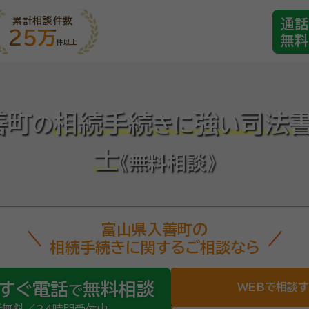
累計相談件数
通話
25万
無料
件以上
善町
相続手続
強
司法
の
き
に
い
士
《無料相談》
富山県入善町の
相続手続きに関するご相談なら
すぐ電話
無料相談
WEBで相談
で