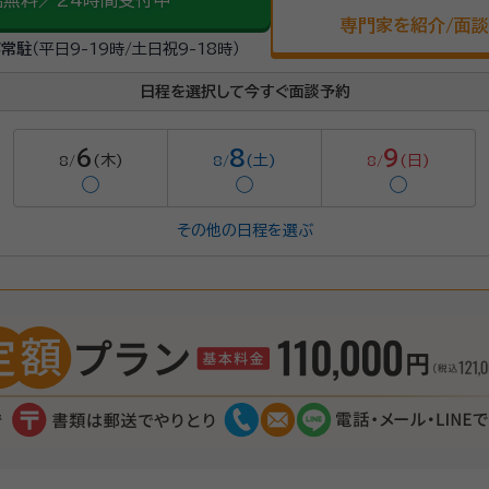
話無料／24時間受付中
専門家を紹介/面
が常駐
（平日9-19時/土日祝9-18時）
日程を選択して今すぐ面談予約
6
8
9
(木)
(土)
(日)
8/
8/
8/
◯
◯
◯
その他の日程を選ぶ