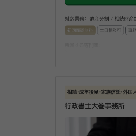
対応業務：
遺産分割 / 相続財産調
初回面談無料
土日相談可
事
所属する専門家：
竹田 達矢（たけだ たつや）
行
経歴：
平成2年 富山大学経済学部
業経営専攻 修了 平成6年～平成2
大学法学部准教授 平成29年 たけ
事務所口コミ（抜粋）：
山県公安委員会 探偵業開始届出 第50190006号）開設 〔所属〕 ・公益社団法人 日本
産鑑定士協会 会員 ・国土交通省 地
相続･成年後見･家族信託･外国
account_circle
富山地方裁判所 競売評価人 ・富山
満足度 4.0
ご利用時期：202
書士会 会員 〔所属学会〕 ・日本不動産学会 ・資産評価政策学会 ・法と教育学会 ・経済教育学会 ・国際園芸学会 （ISHS:International Society
行政書士大巻事務所
for Horticultural Science） 〔加盟団体等〕 ・富山経済同友会 ・富山商工会議所 ・富山市商工会 – 〔その他〕 ・NPO法人富山成年後見支援セン
ター 理事長 ・園芸・土地経済研究所
富山県内の相続手続に対応しま
上自衛隊中部方面隊 丹櫻会会員 ・
の利用が必要な場合など、不動