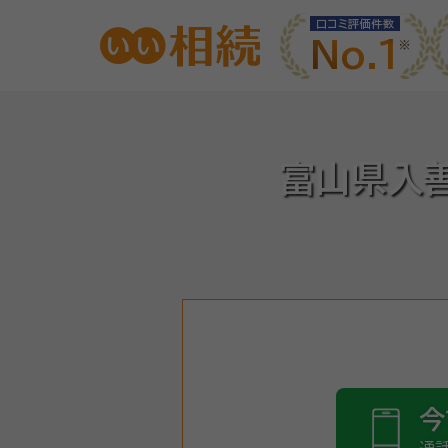
口コミ評価件数
No.1
富山県入
今