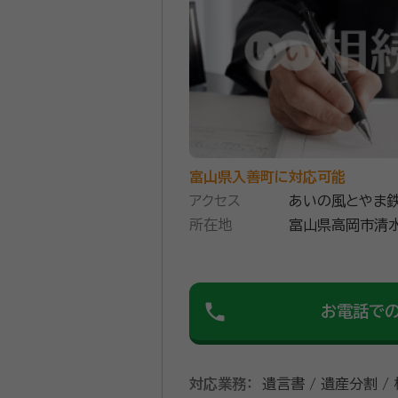
資格等：
行政書士・不動産鑑定士
所属団体：
富山県不動産鑑定士協
富山県入善町に対応可能
アクセス
あいの風とやま鉄
所在地
富山県高岡市清水
phone
お電話で
対応業務：
遺言書 / 遺産分割 /