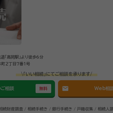
会、富山県行政書士会、経済同友会、富山商工会議所、富山北商
道「高岡駅」より徒歩6分
町２丁目７番１号
\「いい相続」にてご相談を承ります/
mail
のご相談
Web相
無料
 相続財産調査 / 相続手続き / 銀行手続き / 戸籍収集 / 相続人