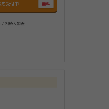
談も受付中
無料
集 / 相続人調査
続診断士
也先生は、飲料メーカーを経て不
供などに従事。その際には、地域