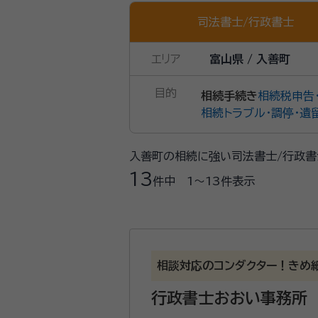
司法書士
/
行政書士
エリア
富山県 / 入善町
目的
相続手続き
相続税申告
相続トラブル・調停・遺
入善町の相続に強い司法書士/行政書
13
件中
1〜13
件表示
相談対応のコンダクター！きめ
行政書士おおい事務所