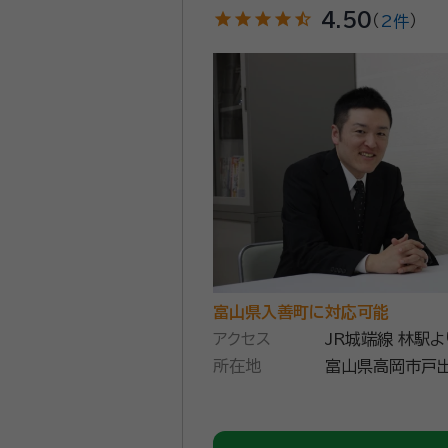
star
star
star
star
star_half
4.50
（
2件
）
富山県入善町に対応可能
アクセス
JR城端線 林駅
所在地
富山県高岡市戸出