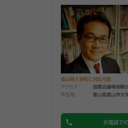
徴です。特に相続に関する相談
いるそう。 土日相談や19時以降の対応が可能なので、事情で時間をとりにくい方でも気軽に相談できます。また、メール受付や
訪問相談など、きめ細かな対応
資格等：
行政書士・宅地建物取引士
してみてください。
所属団体：
富山県行政書士会
富山県入善町に対応可能
アクセス
国際会議場前駅
所在地
富山県富山市大手
phone
お電話で