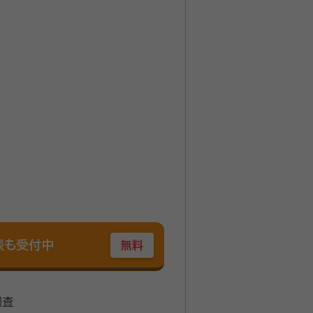
工会
談も受付中
無料
調査