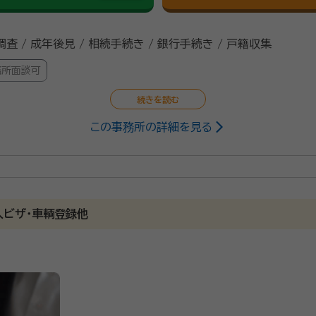
査 / 成年後見 / 相続手続き / 銀行手続き / 戸籍収集
務所面談可
この事務所の詳細を見る
政書士・不動産鑑定士
経営法学科 卒業 平成2年～平成3年 県内不動産鑑定事務所 勤務 平成
5年 県内不動産鑑定事務所 勤務 平成25年 たけだ不動産鑑定事務所 開
だ行政書士事務所 開設 平成31年 NPO法人富山年後見支援センター 設
不動産鑑定士協会連合会 会員 ・一般社団法人 富山県不動
価公示 鑑定評価員 ・富山県 地価調査 鑑定評価員 ・国税局 相続税路線価 
人ビザ･車輌登録他
簡易裁判所民事調停委員 ・富山簡易裁判所司法委員 ・家庭裁判所参与員 ・
1/11
 研究員 ・富山簡易裁判所 民事調停委員 ・農業経営者総合サポート事業 専
す。特に、相続財産に不動産が含まれている場合、それによって
富山青年防衛協会 会員
産の評価や成年後見制度の利用相談を含めて対応可能です。