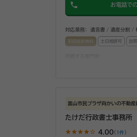
phone
お電話で
対応業務：
遺言書 / 遺産分割 /
初回面談無料
土日相談可
訪
所属する専門家：
大井 研也（おおい けんや）
事務所口コミ（抜粋）：
account_circle
満足度 5.0
ご利用時期：20
富山市民プラザ向かいの不動産
たけだ行政書士事務所
行政書士おおい事務所は、JR城
動産コンサルティング会社に入
star
star
star
star
star_outline
4.00
（
1件
）
生活移行支援事業を担当されました。 さまざまな人々と関わった経験をもとに、広い視野で幅広い相談対