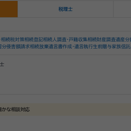
税理士
・相続税対策
相続登記
相続人調査・戸籍収集
相続財産調査
遺産分
留分侵害額請求
相続放棄
遺言書作成・遺言執行
生前贈与
家族信託
士
細かな相談対応