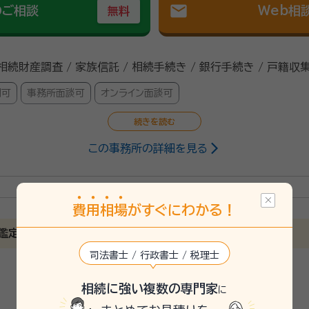
mail
のご相談
Web相
無料
 相続財産調査 / 家族信託 / 相続手続き / 銀行手続き / 戸籍収
問可
事務所面談可
オンライン面談可
この事務所の詳細を見る
行政書士・宅地建物取引士、民事信託コンサルタント・生命保険募集人・相
費
用
相
場
がすぐにわかる！
22/2
鑑定士・行政書士事務所です。
司法書士 / 行政書士 / 税理士
端線 林駅より徒歩23分ほどの場所にあります。代表の大井研
社、富裕層へのコンサルティングや住む家がない方への住居の提
相続に強い複数の専門家
に
応をしていることが特