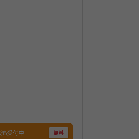
らしと財産を守るサポートをして
ごとやお悩みごとがある方は相談
談も受付中
無料