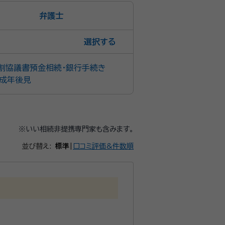
弁護士
選択
割協議書
預金相続・銀行手続き
成年後見
※いい相続非提携専門家も含みます。
並び替え:
標準
|
口コミ評価&件数順