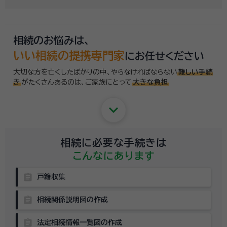
するのはちょっと…」という方のために、専門相談員がお客様のご状況を
お伺いした上で、
適切な相談先を無料でご案内
しております。お気軽にご
相談ください。
相続のお悩みは、
いい相続の提携専門家
にお任せください
大切な方を亡くしたばかりの中、やらなければならない
難しい手続
き
がたくさんあるのは、
ご家族にとって
大きな負担
keyboard_arrow_down
相続に必要な手続きは
こんなにあります
assignment
戸籍収集
assignment
相続関係説明図の作成
assignment
法定相続情報一覧図の作成