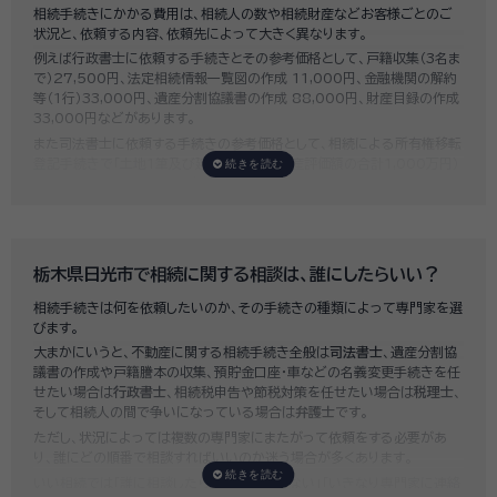
相続手続きにかかる費用は、相続人の数や相続財産などお客様ごとのご
状況と、依頼する内容、依頼先によって大きく異なります。
例えば行政書士に依頼する手続きとその参考価格として、戸籍収集（3名ま
で）27,500円、法定相続情報一覧図の作成 11,000円、金融機関の解約
等（1行）33,000円、遺産分割協議書の作成 88,000円、財産目録の作成
33,000円などがあります。
また司法書士に依頼する手続きの参考価格として、相続による所有権移転
登記手続きで「土地1筆及び建物1棟（固定資産評価額の合計1,000万円）
法定相続人3名のうち1名が単独相続した場合」の費用相場の目安は6万円
～8万円程です。
既に揉めてしまっている場合は弁護士しか対応ができませんが、その場合
は着手金だけで約20万円～30万円、そのほか出張費や成果報酬を合わ
せると100万円近くかそれ以上費用がかかってしまう場合もあるなど、非
栃木県日光市で相続に関する相談は、誰にしたらいい？
常に高額になります。
相続手続きは何を依頼したいのか、その手続きの種類によって専門家を選
いい相続では、
お客様ごとに必要な相続手続きを明らかにし、無料で見積
びます。
もり
をお出ししております。予算に合わせてご自身で対応できないものの
大まかにいうと、不動産に関する相続手続き全般は
司法書士
、遺産分割協
み依頼することも可能ですので、まずはお気軽にご相談ください。
議書の作成や戸籍謄本の収集、預貯金口座・車などの名義変更手続きを任
せたい場合は
行政書士
、相続税申告や節税対策を任せたい場合は
税理士
、
そして相続人の間で争いになっている場合は
弁護士
です。
ただし、状況によっては複数の専門家にまたがって依頼をする必要があ
り、誰にどの順番で相談すればいいのか迷う場合が多くあります。
いい相続では「誰に相談したらいいかわからない」「いきなり専門家に連絡