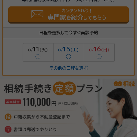
カンタン60秒！
専門家
紹介
を
してもらう
日程を選択して今すぐ面談予約
11
15
16
(火)
(土)
(日)
8/
8/
8/
◯
◯
◯
その他の日程を選ぶ