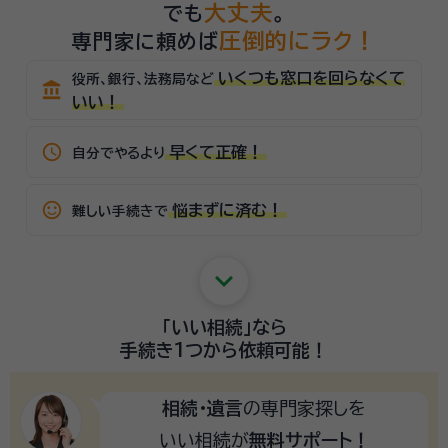
大丈夫
でも
。
圧倒的にラク！
専門家に頼めば
いくつも窓口を回らなくて
役所、銀行、法務局など
account_balance
いい！
schedule
早くて正確！
自分でやるより
sentiment_satisfied_alt
悩まずに済む！
難しい手続きで
keyboard_arrow_down
「いい相続」
なら
手続き1つから
依頼可能！
相続・遺言
の専門家探しを
いい相続が
無料サポート！