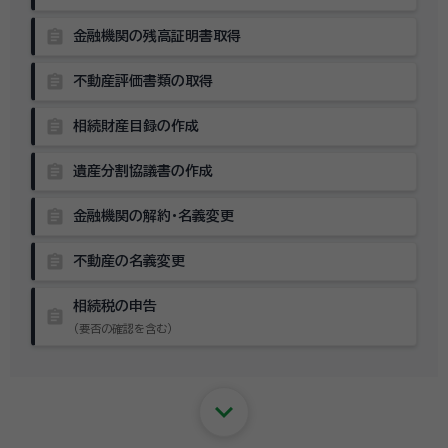
assignment
金融機関の残高証明書取得
assignment
不動産評価書類の取得
assignment
相続財産目録の作成
assignment
遺産分割協議書の作成
assignment
金融機関の解約・名義変更
assignment
不動産の名義変更
相続税の申告
assignment
（要否の確認を含む）
keyboard_arrow_down