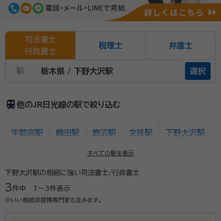
司法書士
税理士
弁護士
行政書士
駅
栃木県 / 下野大沢駅
選択
train
他のJR日光線の駅で絞り込む
宇都宮駅
鶴田駅
鹿沼駅
文挟駅
下野大沢駅
今市駅
日光/東武日光駅
すべての駅を表示
下野大沢駅の相続に強い司法書士/行政書士
3
件中
1〜3
件表示
※いい相続非提携専門家も含みます。