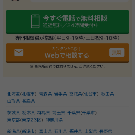
今すぐ電話
無料相談
で
通話無料／24時間受付中
専門相談員が常駐
（平日9-19時/土日祝9-18時）
カンタン60秒！
email
無料
Webで相談する
※ 事務所直通ではありません。ご注意ください。
北海道
(
札幌市
)
青森県
岩手県
宮城県
(
仙台市
)
秋田県
山形県
福島県
茨城県
栃木県
群馬県
埼玉県
千葉県
(
千葉市
)
東京都
(
東京23区
)
神奈川県
新潟県
(
新潟市
)
富山県
石川県
福井県
山梨県
長野県