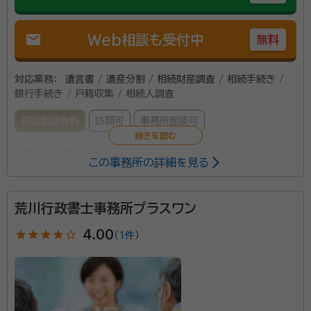
mail
Web相談も受付中
無料
対応業務：
遺言書 / 遺産分割 / 相続財産調査 / 相続手続き /
銀行手続き / 戸籍収集 / 相続人調査
初回面談無料
訪問可
事務所面談可
所属する専門家：
この事務所の詳細を見る
前澤 眞一（まえざわ しんいち）
所長・特定行政書士
荒川行政書士事務所プラスワン
前澤 秀樹（まえざわ ひでき）
特定行政書士
star
star
star
star
star_outline
4.00
（
1件
）
30年以上に渡り実績のある、宇都宮市の行政書士事務
所です。 ご依頼を受けてから完了するまで、当事務所が
責任をもってサポートします。 他士業と提携しているの