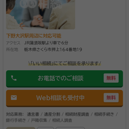
で、面倒な手続きはありません。
資格等：
特定行政書士
所属団体：
栃木県行政書士会
下野大沢駅周辺に対応可能
アクセス
JR蒲須坂駅より車で6分
所在地
栃木県さくら市押上１６４番地１９
\「いい相続」にてご相談を承ります/
phone
お電話でのご相談
無料
mail
Web相談も受付中
無料
対応業務：
遺言書 / 遺産分割 / 相続財産調査 / 相続手続き /
銀行手続き / 戸籍収集 / 相続人調査