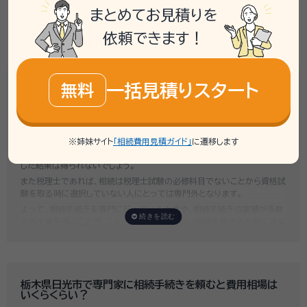
まとめてお見積りを
相談事例一覧
依頼できます！
一括見積りスタート
無料
栃木県日光市で専門家を選ぶ時のポイントは？
専門家選びで最も大切なのは、自宅近くに事務所があるかではなく、その
士業が
相続に関する実績が多くあるかどうか
です。
例えば行政書士といっても対応分野は幅広く、法人設立や許認可申請など
※姉妹サイト
「相続費用見積ガイド」
に遷移します
法人業務を中心に行っている行政書士に相続手続きの相談をしても、期待
した結果は得られないでしょう。
また税理士であれば、相続は税理士試験の必修科目でないことから資格試
験を取る時に選択していない人にとっては専門外となります。
よって、相続手続きを専門に行っている士業や、相続手続きの実績が多数
ある士業を選ぶことが、スムーズで間違いのない相続手続きのために非常
に重要になります。
いい相続では、相続手続きに強い経験豊富な行政書士・税理士と多数提携
しており、
お客様のご要望にそった専門家選びを無料でサポート
していま
す。専門家選びでお困りの方は、お気軽にご相談ください。
栃木県日光市で専門家に相続手続きを頼むと費用相場は
いくらくらい？