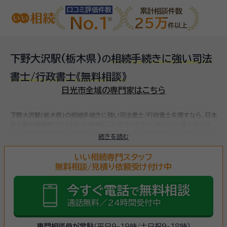
口コミ評価件数
累計相談件数
No.1
25万
件以上
下野大沢駅(栃木県)
相続手続きに強い司法
の
書士/行政書士
《無料相談》
日光市全域の専門家はこちら
下野大沢駅(栃木県)の相続手続きに強い司法書士/行政書士を探すなら、日本
最大級の相続専門サイト【いい相続】にお任せください。
篠塚行政書士事務所、
など
全国で対応可能な相続手続きに強い司法書士/行政書士をお探しいただ
続きを読む
けます。
相続手続きは、被相続人（故人）の財産を引き継ぐために必要な手続
きです。相続人・相続財産の確認、遺言書の確認、遺産分割協議、相続財産の名
いい相続専門スタッフ
義変更、相続税の申告・納税（相続財産が基礎控除額を超えていた場合）など多
無料相談/見積り依頼受け付け中
岐に渡るため、相続手続きに強い専門家に
まずは相談
しましょう。
今すぐ電話
無料相談
で
通話無料／24時間受付中
専門相談員が常駐
（平日9-19時/土日祝9-18時）