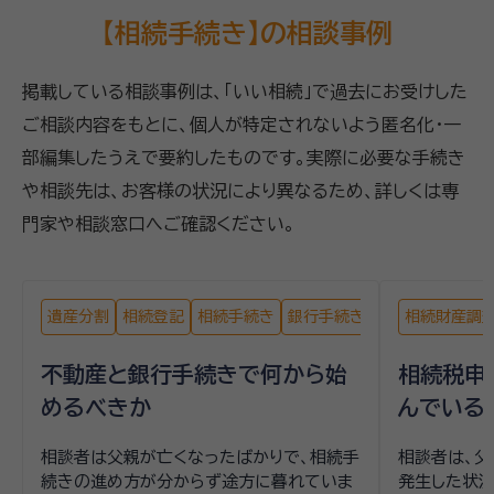
【相続手続き】の相談事例
掲載している相談事例は、「いい相続」で過去にお受けした
ご相談内容をもとに、個人が特定されないよう匿名化・一
部編集したうえで要約したものです。実際に必要な手続き
や相談先は、お客様の状況により異なるため、詳しくは専
門家や相談窓口へご確認ください。
遺産分割
相続登記
相続手続き
銀行手続き
戸籍収集
相続財産調
不動産と銀行手続きで何から始
相続税申
めるべきか
んでいる
相談者は父親が亡くなったばかりで、相続手
相談者は、父
続きの進め方が分からず途方に暮れていま
発生した状況