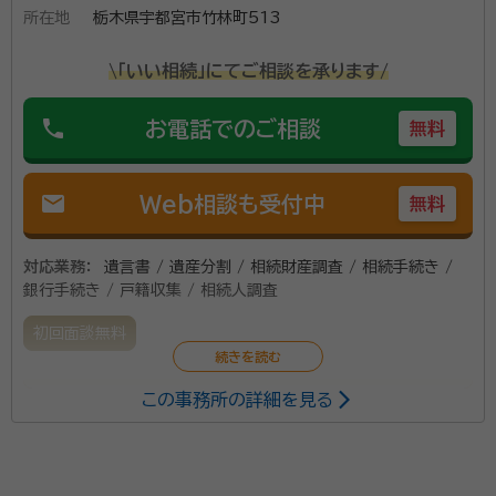
所在地
栃木県宇都宮市竹林町513
\「いい相続」にてご相談を承ります/
phone
お電話でのご相談
無料
mail
Web相談も受付中
無料
対応業務：
遺言書 / 遺産分割 / 相続財産調査 / 相続手続き /
銀行手続き / 戸籍収集 / 相続人調査
初回面談無料
この事務所の詳細を見る
懇切丁寧な対応を行います。