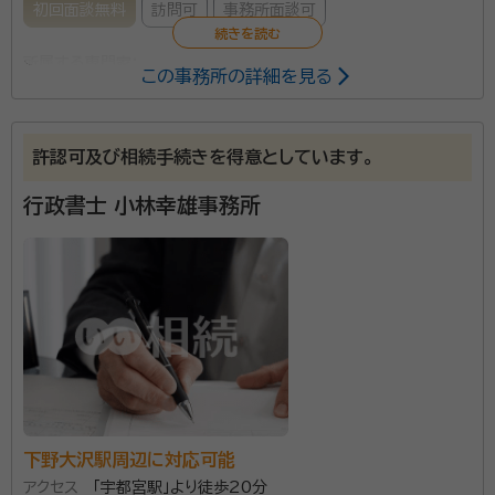
初回面談無料
訪問可
事務所面談可
所属する専門家：
この事務所の詳細を見る
荒川 秀夫（あらかわ ひでお）
行政書士
事務所口コミ（抜粋）：
許認可及び相続手続きを得意としています。
account_circle
満足度 4.0
ご利用時期：2022/2
行政書士 小林幸雄事務所
資格等：
行政書士
所属団体：
栃木県行政書士会
下野大沢駅周辺に対応可能
アクセス
「宇都宮駅」より徒歩20分