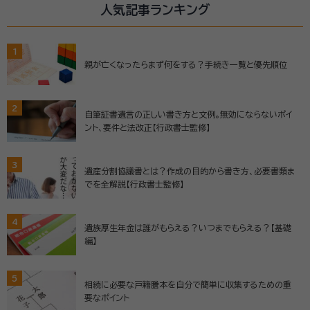
人気記事ランキング
1
親が亡くなったらまず何をする？手続き一覧と優先順位
2
自筆証書遺言の正しい書き方と文例。無効にならないポイ
ント、要件と法改正【行政書士監修】
3
遺産分割協議書とは？作成の目的から書き方、必要書類ま
でを全解説【行政書士監修】
4
遺族厚生年金は誰がもらえる？いつまでもらえる？【基礎
編】
5
相続に必要な戸籍謄本を自分で簡単に収集するための重
要なポイント