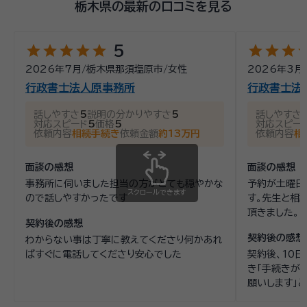
栃木県の最新の口コミを見る
star
star
star
star
star
star
star
star
st
5
2026年7月
/
栃木県那須塩原市
/
女性
2026年3月
行政書士法人原事務所
行政書士法
話しやすさ
5
説明の分かりやすさ
5
話しやすさ
対応スピード
5
価格
5
対応スピー
依頼内容
相続手続き
依頼金額
約13万円
依頼内容
相
面談の感想
面談の感想
事務所に伺いました担当の方がとても穏やかな
予約が土曜日
スクロールできます
ので話しやすかったです
す。先生と相
頂きました。
契約後の感想
契約後の感想
わからない事は丁寧に教えてくださり何かあれ
ばすぐに電話してくださり安心でした
契約後、10
き「手続きが
願いします」
うことが出来