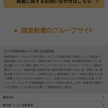
鎌倉新書のグループサイト
口コミ評価件数No.1に関する注意事項
相続関連ポータルサイトを対象とした口コミ評価件数の結果による（自社調べ／
調査時期：2024年12月／調査対象サイト：いい相続、相続費用見積ガイド、相
続会議、ベンナビ相続、相続プラス、そうぞくガイド、ミツモア、つぐなび、相続弁
護士ドットコム、相続弁護士相談広場、相続弁護士相談Cafe、他／調査方法：調
査対象サイトにアクセスし、士業個人及び士業事務所に対して相続に関する内容
で掲載されている口コミ評価=レビュー点数のある口コミの件数を合算。※同
一ユーザーの口コミが重複掲載されている場合は除外。※同一事業者が複数サ
イトを運営している場合は合算して事業者単位で集計）
運営会社
著作権・リンク・免責事項