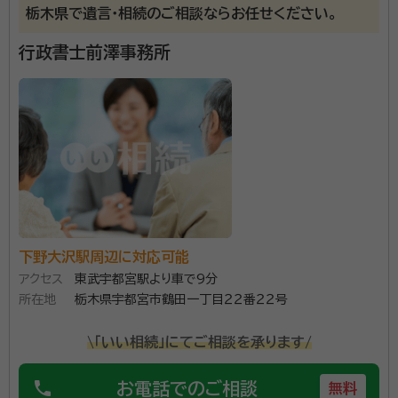
栃木県で遺言・相続のご相談ならお任せください。
行政書士前澤事務所
下野大沢駅周辺に対応可能
アクセス
東武宇都宮駅より車で9分
所在地
栃木県宇都宮市鶴田一丁目２２番２２号
\「いい相続」にてご相談を承ります/
phone
お電話でのご相談
無料