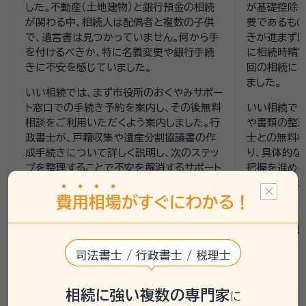
した。不動産（土地建物）と銀行預金の相続
が基礎控除
が関わる中、相続人は配偶者と複数の子供
要であるも
で、遺言書は見つかっていません。何から手
きが進まず困
を付けるべきか、特に名義変更や銀行手続
に相続時精算
きに不安を感じていました。
回の相続に
ました。
いい相続では、まず市役所のおくやみサポー
ト窓口での手続き予約を案内し、その後無料
いい相続で
相談をご利用いただくよう案内しました。行
や書類の整理
政書士が、戸籍収集や遺産分割協議書の作
士との無料相
成手続きについて詳しく説明し、次のステッ
り、具体的
プを整理することで不安を解消するサポート
把握を進める
をしました。
準備が整いま
費
用
相
場
がすぐにわかる！
連携士業：
連携士業：
篠塚行政書士事務所
金田崇税理
司法書士 / 行政書士 / 税理士
相続に強い複数の専門家
に