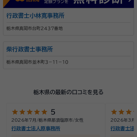
行政書士小林寛事務所
栃木県真岡市台町２４３７番地
柴行政書士事務所
栃木県真岡市並木町３－１１－１０
栃木県の最新の口コミを見る
star
star
star
star
star
star
star
star
st
5
2026年7月
/
栃木県那須塩原市
/
女性
2026年3月
行政書士法人原事務所
行政書士法