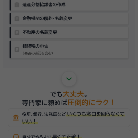
assignment
遺産分割協議書の作成
assignment
金融機関の解約・名義変更
assignment
不動産の名義変更
相続税の申告
assignment
（要否の確認を含む）
keyboard_arrow_down
大丈夫
でも
。
圧倒的にラク！
専門家に頼めば
いくつも窓口を回らなくて
役所、銀行、法務局など
account_balance
いい！
schedule
早くて正確！
自分でやるより