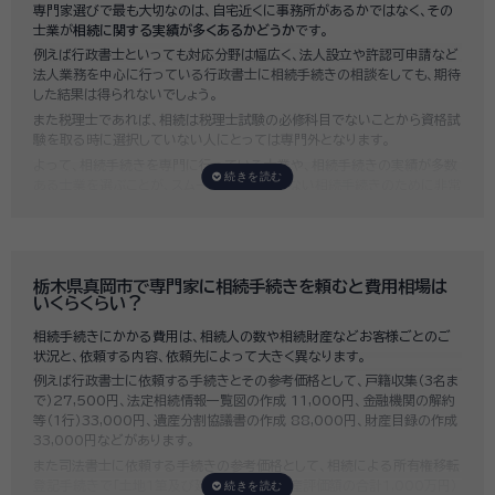
専門家選びで最も大切なのは、自宅近くに事務所があるかではなく、その
士業が
相続に関する実績が多くあるかどうか
です。
例えば行政書士といっても対応分野は幅広く、法人設立や許認可申請など
法人業務を中心に行っている行政書士に相続手続きの相談をしても、期待
した結果は得られないでしょう。
また税理士であれば、相続は税理士試験の必修科目でないことから資格試
験を取る時に選択していない人にとっては専門外となります。
よって、相続手続きを専門に行っている士業や、相続手続きの実績が多数
ある士業を選ぶことが、スムーズで間違いのない相続手続きのために非常
に重要になります。
いい相続では、相続手続きに強い経験豊富な行政書士・税理士と多数提携
しており、
お客様のご要望にそった専門家選びを無料でサポート
していま
す。専門家選びでお困りの方は、お気軽にご相談ください。
栃木県真岡市で専門家に相続手続きを頼むと費用相場は
いくらくらい？
相続手続きにかかる費用は、相続人の数や相続財産などお客様ごとのご
状況と、依頼する内容、依頼先によって大きく異なります。
例えば行政書士に依頼する手続きとその参考価格として、戸籍収集（3名ま
で）27,500円、法定相続情報一覧図の作成 11,000円、金融機関の解約
等（1行）33,000円、遺産分割協議書の作成 88,000円、財産目録の作成
33,000円などがあります。
また司法書士に依頼する手続きの参考価格として、相続による所有権移転
登記手続きで「土地1筆及び建物1棟（固定資産評価額の合計1,000万円）