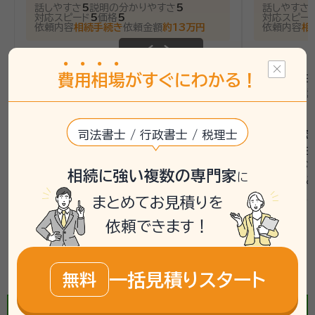
話しやすさ
5
説明の分かりやすさ
5
話しやすさ
対応スピード
5
価格
5
対応スピー
依頼内容
相続手続き
依頼金額
約13万円
依頼内容
相
面談の感想
面談の感想
費
用
相
場
がすぐにわかる！
事務所に伺いました担当の方がとても穏やかな
予約が土曜日
スクロールできます
ので話しやすかったです
す。先生と相
頂きました。
契約後の感想
司法書士 / 行政書士 / 税理士
契約後の感想
わからない事は丁寧に教えてくださり何かあれ
ばすぐに電話してくださり安心でした
契約後、10
き「手続きが
相続に強い複数の専門家
に
願いします」
うことが出来
まとめてお見積りを
依頼できます！
北真岡駅(栃木県)で相続手続きにかかる費用を
一括見積する《簡単3ステップ》
一括見積りスタート
無料