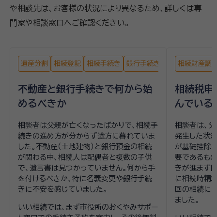
や相談先は、お客様の状況により異なるため、詳しくは専
門家や相談窓口へご確認ください。
遺産分割
相続登記
相続手続き
銀行手続き
戸籍収集
相続財産調
不動産と銀行手続きで何から始
相続税申
めるべきか
んでいる
相談者は父親が亡くなったばかりで、相続手
相談者は、父
続きの進め方が分からず途方に暮れていま
発生した状況
した。不動産（土地建物）と銀行預金の相続
が基礎控除
が関わる中、相続人は配偶者と複数の子供
要であるも
で、遺言書は見つかっていません。何から手
きが進まず困
を付けるべきか、特に名義変更や銀行手続
に相続時精算
きに不安を感じていました。
回の相続に
ました。
いい相続では、まず市役所のおくやみサポー