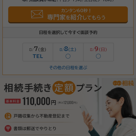
カンタン60秒！
専門家
紹介
を
してもらう
日程を選択して今すぐ面談予約
7
8
9
(金)
(土)
(日)
8/
8/
8/
TEL
◯
◯
その他の日程を選ぶ