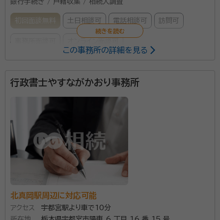
銀行手続き / 戸籍収集 / 相続人調査
初回面談無料
土日相談可
電話相談可
訪問可
事務所面談可
オンライン面談可
この事務所の詳細を見る
所属する専門家：
行政書士やすながかおり事務所
鈴木 信次
行政書士・宅地建物取引士・ファイナンシャルプランナー
経歴：
栃木県宇都宮市出身 宇都宮東高等学校、法政大学卒業 栃木県警
に勤務し、主に生活安全警察を担当 元那須烏山警察署長
相続手続き、遺言書作成について何から始めてよいか
分からない時に、まずはご相談ください。悩みや不安を
解消するためのお手伝いをさせていただきたいと思い
ます。 また、相続が起きてからの各種調査、遺産分割協
議書の作成、名義変更等のわずらわしい手続きも代行い
資格等：
行政書士・宅地建物取引士・ファイナンシャルプランナー
たします。 相談は初回無料ですので、お気軽にお電話く
北真岡駅周辺に対応可能
所属団体：
栃木県行政書士会
アクセス
宇都宮駅より車で10分
ださい。
所在地
栃木県宇都宮市陽東 6 丁目 16 番 15 号