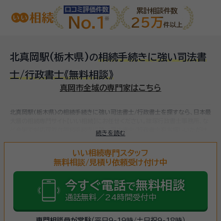
口コミ評価件数
累計相談件数
No.1
25万
件以上
北真岡駅(栃木県)
相続手続きに強い司法書
の
士/行政書士
《無料相談》
真岡市全域の専門家はこちら
北真岡駅(栃木県)の相続手続きに強い司法書士/行政書士を探すなら、日本最
大級の相続専門サイト【いい相続】にお任せください。
篠塚行政書士事務所、な
ど
全国で対応可能な相続手続きに強い司法書士/行政書士をお探しいただけ
続きを読む
ます。
相続手続きは、被相続人（故人）の財産を引き継ぐために必要な手続き
です。相続人・相続財産の確認、遺言書の確認、遺産分割協議、相続財産の名義
いい相続専門スタッフ
変更、相続税の申告・納税（相続財産が基礎控除額を超えていた場合）など多岐
無料相談/見積り依頼受け付け中
に渡るため、相続手続きに強い専門家に
まずは相談
しましょう。
今すぐ電話
無料相談
で
通話無料／24時間受付中
専門相談員が常駐
（平日9-19時/土日祝9-18時）