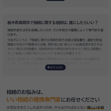
法定相続人3名のうち1名が単独相続した場合」の費用相場の目安は6万円
～8万円程です。
既に揉めてしまっている場合は弁護士しか対応ができませんが、その場合
は着手金だけで約20万円～30万円、そのほか出張費や成果報酬を合わ
せると100万円近くかそれ以上費用がかかってしまう場合もあるなど、非
栃木県真岡市で相続に関する相談は、誰にしたらいい？
常に高額になります。
相続手続きは何を依頼したいのか、その手続きの種類によって専門家を選
いい相続では、
お客様ごとに必要な相続手続きを明らかにし、無料で見積
びます。
もり
をお出ししております。予算に合わせてご自身で対応できないものの
大まかにいうと、不動産に関する相続手続き全般は
司法書士
、遺産分割協
み依頼することも可能ですので、まずはお気軽にご相談ください。
議書の作成や戸籍謄本の収集、預貯金口座・車などの名義変更手続きを任
せたい場合は
行政書士
、相続税申告や節税対策を任せたい場合は
税理士
、
そして相続人の間で争いになっている場合は
弁護士
です。
ただし、状況によっては複数の専門家にまたがって依頼をする必要があ
り、誰にどの順番で相談すればいいのか迷う場合が多くあります。
いい相続では「誰に相談したらいいかわからない」「いきなり専門家に連絡
するのはちょっと…」という方のために、専門相談員がお客様のご状況を
お伺いした上で、
適切な相談先を無料でご案内
しております。お気軽にご
相談ください。
相続のお悩みは、
いい相続の提携専門家
にお任せください
大切な方を亡くしたばかりの中、やらなければならない
難しい手続