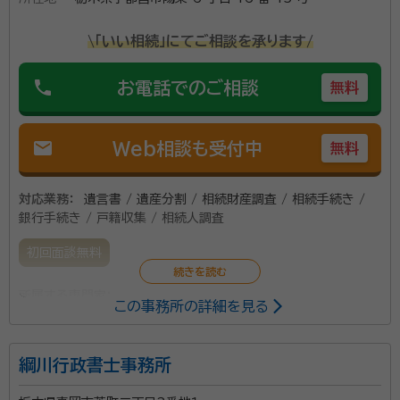
\「いい相続」にてご相談を承ります/
phone
お電話でのご相談
無料
mail
Web相談も受付中
無料
対応業務：
遺言書 / 遺産分割 / 相続財産調査 / 相続手続き /
銀行手続き / 戸籍収集 / 相続人調査
初回面談無料
所属する専門家：
この事務所の詳細を見る
安永 香里（やすなが かおり）
行政書士
綱川行政書士事務所
資格等：
行政書士
所属団体：
栃木県行政書士会