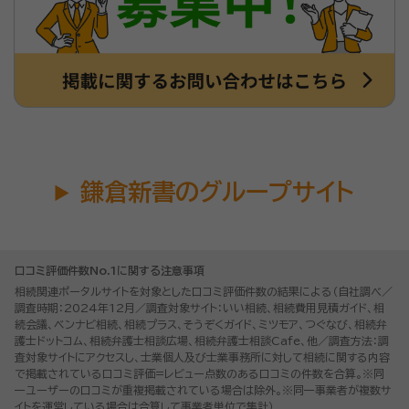
鎌倉新書のグループサイト
口コミ評価件数No.1に関する注意事項
相続関連ポータルサイトを対象とした口コミ評価件数の結果による（自社調べ／
調査時期：2024年12月／調査対象サイト：いい相続、相続費用見積ガイド、相
続会議、ベンナビ相続、相続プラス、そうぞくガイド、ミツモア、つぐなび、相続弁
護士ドットコム、相続弁護士相談広場、相続弁護士相談Cafe、他／調査方法：調
査対象サイトにアクセスし、士業個人及び士業事務所に対して相続に関する内容
で掲載されている口コミ評価=レビュー点数のある口コミの件数を合算。※同
一ユーザーの口コミが重複掲載されている場合は除外。※同一事業者が複数サ
イトを運営している場合は合算して事業者単位で集計）