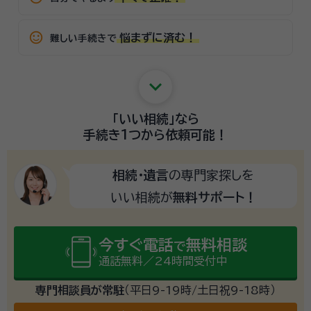
sentiment_satisfied_alt
悩まずに済む！
難しい手続きで
keyboard_arrow_down
「いい相続」
なら
手続き1つから
依頼可能！
相続・遺言
の専門家探しを
いい相続が
無料サポート！
今すぐ電話
無料相談
で
通話無料／24時間受付中
専門相談員が常駐
（平日9-19時/土日祝9-18時）