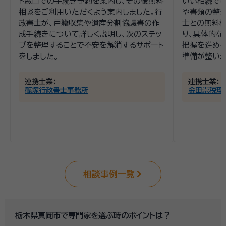
ト窓口での手続き予約を案内し、その後無料
いい相続で
相談をご利用いただくよう案内しました。行
や書類の整理
政書士が、戸籍収集や遺産分割協議書の作
士との無料相
成手続きについて詳しく説明し、次のステッ
り、具体的
プを整理することで不安を解消するサポート
把握を進める
をしました。
準備が整いま
連携士業：
連携士業：
篠塚行政書士事務所
金田崇税理
相談事例一覧
栃木県真岡市で専門家を選ぶ時のポイントは？