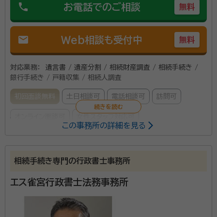
phone
お電話でのご相談
無料
mail
Web相談も受付中
無料
対応業務：
遺言書 / 遺産分割 / 相続財産調査 / 相続手続き /
銀行手続き / 戸籍収集 / 相続人調査
初回面談無料
土日相談可
電話相談可
訪問可
オンライン面談可
女性スタッフ対応可
この事務所の詳細を見る
所属する専門家：
入江 紀子（いりえ のりこ）
Kanade（かなで）行政書士事務所
相続手続き専門の行政書士事務所
代表、行政書士
エス雀宮行政書士法務事務所
【安心の一括サポート！女性行政書士が寄り添ったお手
伝いをお約束します】 Kanade(かなで）行政書士事務