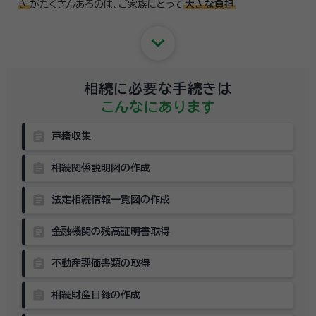
き
がたくさんあるのは、
ご家族にとって
大きな負担
keyboard_arrow_down
相続に必要な手続きは
こんなにあります
assignment
戸籍収集
assignment
相続関係説明図の作成
assignment
法定相続情報一覧図の作成
assignment
金融機関の残高証明書取得
assignment
不動産評価書類の取得
assignment
相続財産目録の作成