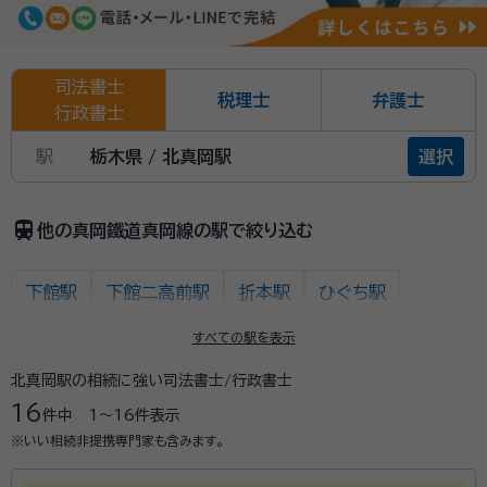
司法書士
税理士
弁護士
行政書士
駅
栃木県 / 北真岡駅
選択
train
他の真岡鐵道真岡線の駅で絞り込む
下館駅
下館二高前駅
折本駅
ひぐち駅
久下田駅
寺内駅
真岡駅
北真岡駅
西田井駅
すべての駅を表示
北真岡駅の相続に強い司法書士/行政書士
北山駅
益子駅
七井駅
多田羅駅
市塙駅
16
件中
1〜16
件表示
笹原田駅
天矢場駅
茂木駅
※いい相続非提携専門家も含みます。