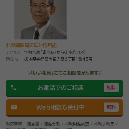
所は、栃木県宇都宮市を中心に、遺言・相続手続きの専
門窓口を設けている行政書士事務所です。 突然、訪れた
相続に「誰に相談すればいいのか分からない」「何から手
資格等：
行政書士
をつけたらいいのだろう…」とお困りの時は、まずはご
所属団体：
栃木県行政書士会
相談ください。丁寧にお話をお聞きし、ご相談者様に必
要な手続きをご提案いたします。 また、ご相談者様の負
北真岡駅周辺に対応可能
担を軽減するため、相続手続きに必要な各専門家（司法
アクセス
宇都宮線「雀宮駅」から徒歩約10分
書士・税理士・弁護士・不動産会社・保険会社など）への
所在地
栃木県宇都宮市雀の宮６丁目１番４５号
相談や依頼など、一括してサポートさせていただきま
\「いい相続」にてご相談を承ります/
す。 初回のご相談は無料、ご自宅等への訪問も可能で
す。 同じケースが生じにくいお手続きだからこそ、ひと
phone
お電話でのご相談
無料
りひとりに寄り添った丁寧なサポートを心掛けていま
す。
mail
Web相談も受付中
無料
対応業務：
遺言書 / 遺産分割 / 相続財産調査 / 相続手続き /