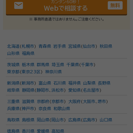
カンタン60秒！
email
無料
Webで相談する
※ 事務所直通ではありません。ご注意ください。
北海道
(
札幌市
)
青森県
岩手県
宮城県
(
仙台市
)
秋田県
山形県
福島県
茨城県
栃木県
群馬県
埼玉県
千葉県
(
千葉市
)
東京都
(
東京23区
)
神奈川県
新潟県
(
新潟市
)
富山県
石川県
福井県
山梨県
長野県
岐阜県
静岡県
(
静岡市
、
浜松市
)
愛知県
(
名古屋市
)
三重県
滋賀県
京都府
(
京都市
)
大阪府
(
大阪市
、
堺市
)
兵庫県
(
神戸市
)
奈良県
和歌山県
鳥取県
島根県
岡山県
(
岡山市
)
広島県
(
広島市
)
山口県
徳島県
香川県
愛媛県
高知県