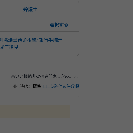
弁護士
選択
割協議書
預金相続・銀行手続き
成年後見
※いい相続非提携専門家も含みます。
並び替え:
標準
|
口コミ評価&件数順