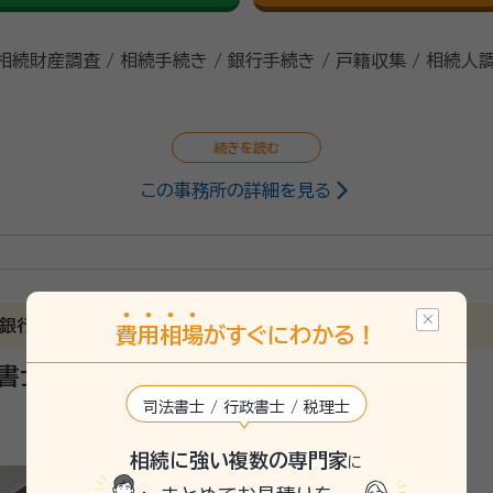
 相続財産調査 / 相続手続き / 銀行手続き / 戸籍収集 / 相続人
この事務所の詳細を見る
行政書士
言作成など相続遺言手続きのサポートを行っております。 お忙
させて頂いております。また、当事務所では初回の相談料(相談
ことなく、なんでもお気軽にご相談ください。
銀行預金・不動産・車）はお任せください。
費
用
相
場
がすぐにわかる！
書士事務所
司法書士 / 行政書士 / 税理士
相続に強い複数の専門家
に