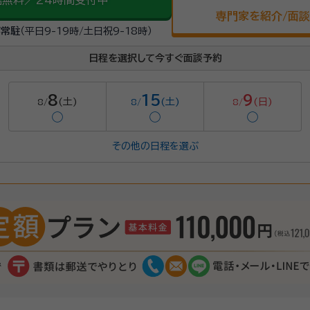
話無料／24時間受付中
専門家を紹介/面
が常駐
（平日9-19時/土日祝9-18時）
日程を選択して今すぐ面談予約
8
15
9
(土)
(土)
(日)
8/
8/
8/
◯
◯
◯
その他の日程を選ぶ