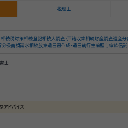
税理士
・相続税対策
相続登記
相続人調査・戸籍収集
相続財産調査
遺産分
留分侵害額請求
相続放棄
遺言書作成・遺言執行
生前贈与
家族信託
書士
なアドバイス