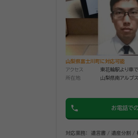
とさえあります。 そんな時は、住吉寿夫司法書
わって、お手続きします。 ご費
気軽にお問い合わせください。
資格等：
行政書士、司法書士、宅
所属団体：
山梨県司法書士会、行
山梨県富士川町に対応可能
アクセス
東花輪駅より車で
所在地
山梨県南アルプス
phone
お電話で
対応業務：
遺言書 / 遺産分割 /