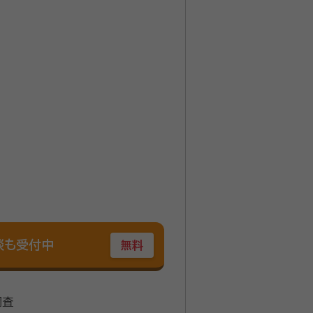
。 概算の金額が知りたい方は、お
談も受付中
無料
調査