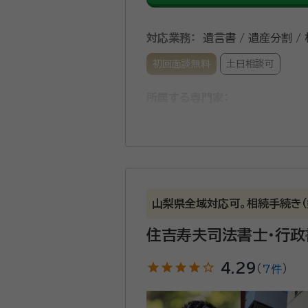
対応業務：
遺言書 / 遺産分割 /
初回面談無料
土日相談可
所属する専門家：
相川芳克（アイカワ ヨシカツ）
当事務所は、主に遺産相続や遺
きるよう土日も含め業務に対応
おりません。 相談料を気にする
山梨県全域対応可。相続手続き（
住吉寿夫司法書士・行政
資格等：
行政書士
所属団体：
山梨県行政書士会
star
star
star
star
star_outline
4.29
（
7件
）