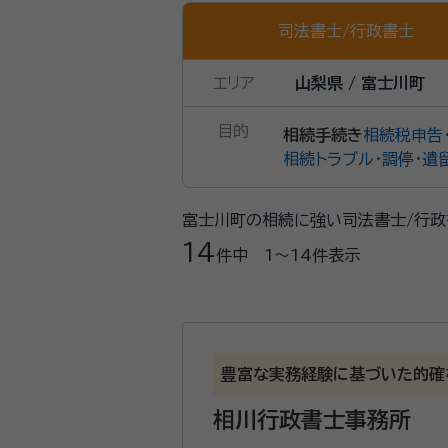
司法書士
/
行政書士
エリア
山梨県 / 富士川町
目的
相続手続き
相続税申告
相続トラブル・調停・遺
富士川町の相続に強い司法書士/行政
14
件中
1〜14
件表示
豊富な実務経験に基づいた的確
相川行政書士事務所