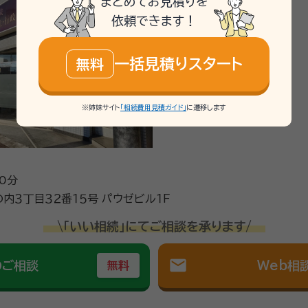
まとめてお見積りを
依頼できます！
一括見積りスタート
無料
※姉妹サイト
「相続費用見積ガイド」
に遷移します
0分
山梨県甲府市丸の内３丁目３２番１５号 パウゼビル１Ｆ
\「いい相続」にてご相談を承ります/
mail
のご相談
Web相
無料