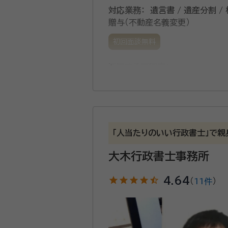
対応業務：
遺言書 / 遺産分割 /
贈与（不動産名義変更）
初回面談無料
所属する専門家：
住吉 寿夫（スミヨシ トシオ）
行
事務所口コミ（抜粋）：
account_circle
満足度 5.0
ご利用時期：202
「人当たりのいい行政書士」で親
面談の感想
大木行政書士事務所
面談をしていただいて、おおよその
に決めました。
star
star
star
star
star_half
4.64
（
11件
）
契約後の感想
まだ、契約後財産調査中の依頼中で
相続手続きは、とにかく精神力を