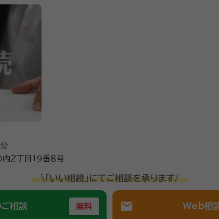
9分
内２丁目19番８号
\「いい相続」にてご相談を承ります/
mail
のご相談
Web相
無料