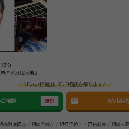
士・行政書士事務所に依頼してください。 各種機関へ対する手続きを相続人様に代
用は、わかりやすく相続財産からの算出にて、お見積りいたします
地建物取引士
政書士会
15分
市清水３０２番地２
\「いい相続」にてご相談を承ります/
mail
のご相談
Web相
無料
 相続財産調査 / 相続手続き / 銀行手続き / 戸籍収集 / 相続人