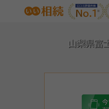
口コミ評価件数
No.1
山梨県富
今