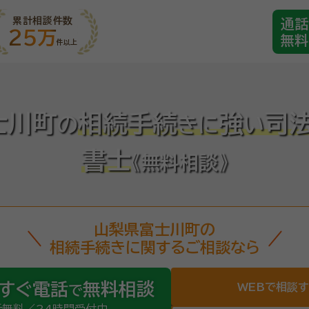
累計相談件数
通話
25万
無料
件以上
士川町
相続手続
強
司
の
き
に
い
書士
《無料相談》
山梨県富士川町の
相続手続きに関するご相談なら
すぐ電話
無料相談
WEBで相談
で