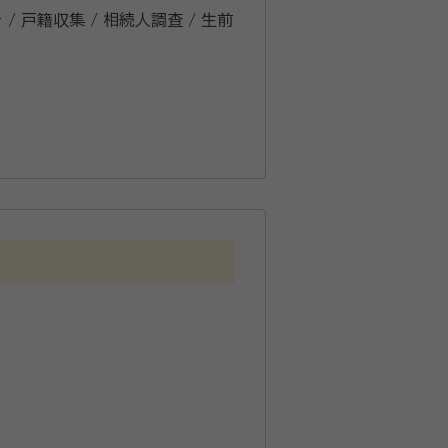
 / 戸籍収集 / 相続人調査 / 生前
明していただいたので依頼すること
ん。
の中、考えただけで憂鬱になるこ