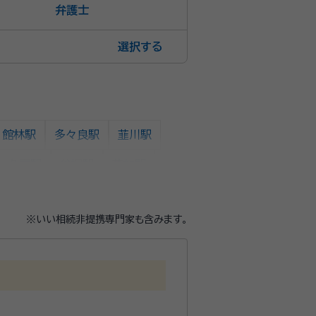
弁護士
選択
館林駅
多々良駅
韮川駅
久喜駅
谷塚駅
草加駅
武里駅
一ノ割駅
春日部駅
※いい相続非提携専門家も含みます。
羽生駅
北千住駅
浅草駅
牛田/京成関屋駅
小菅駅