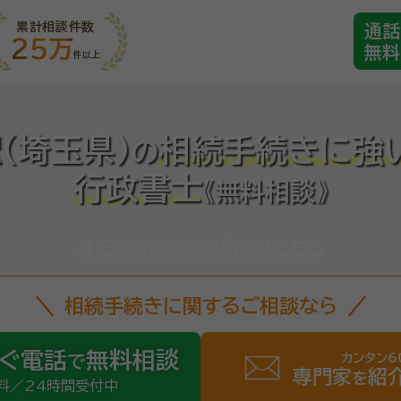
累計相談件数
通話
25万
無料
件以上
(埼玉県)
相続手続きに強
の
行政書士
《無料相談》
春日部市全域の専門家はこちら
相続手続きに関するご相談なら
ぐ電話
無料相談
カンタン6
で
専門家
紹
を
料／24時間受付中