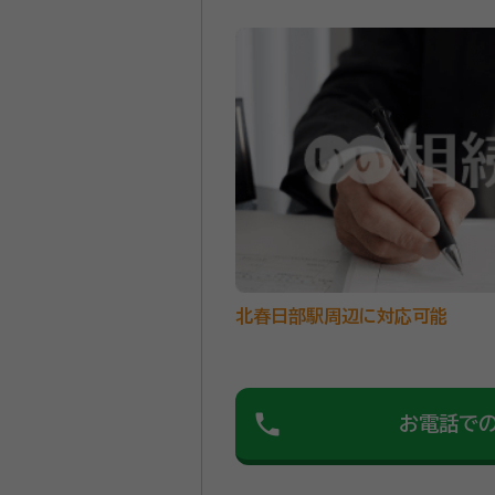
北春日部駅周辺に対応可能
phone
お電話で