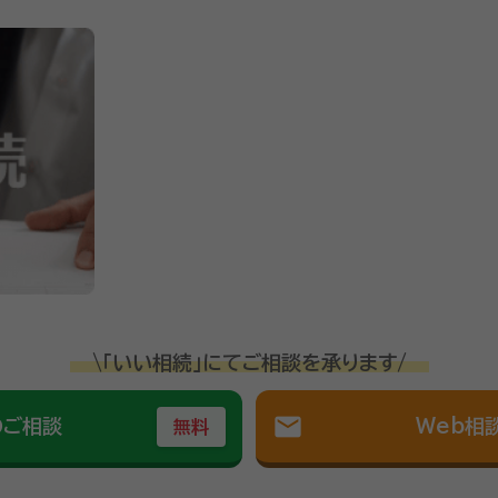
\「いい相続」にてご相談を承ります/
mail
のご相談
Web相
無料