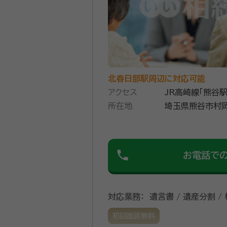
北春日部駅周辺に対応可能
アクセス
JR高崎線「熊谷駅
所在地
埼玉県熊谷市村岡３９９番地５ ダ
谷４０３
phone
お電話で
対応業務：
遺言書 / 遺産分割 /
初回面談無料