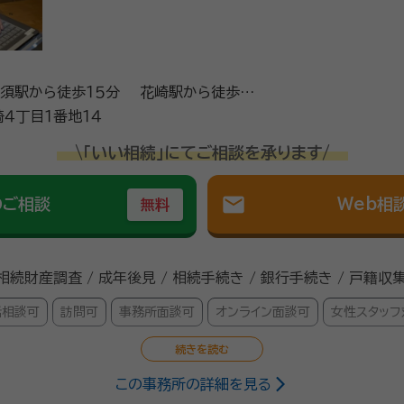
加須駅から徒歩１５分 花崎駅から徒歩２
４丁目１番地１４
\「いい相続」にてご相談を承ります/
mail
のご相談
Web相
無料
 相続財産調査 / 成年後見 / 相続手続き / 銀行手続き / 戸籍収
話相談可
訪問可
事務所面談可
オンライン面談可
女性スタッフ
この事務所の詳細を見る
政書士