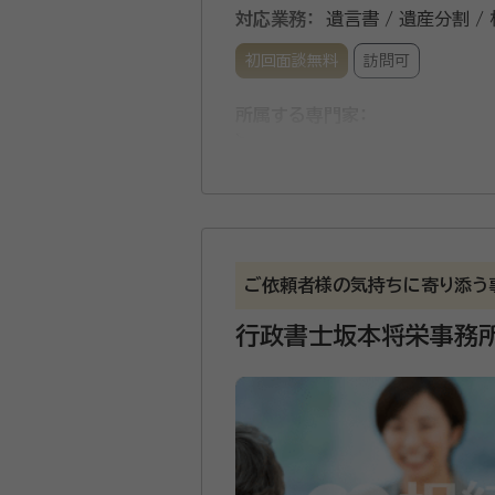
対応業務：
遺言書 / 遺産分割 /
初回面談無料
訪問可
所属する専門家：
東別府 拓真（ひがしべっぷ た
行政書士ヒガシベップ事務所では相続手
書類の収集や、相続財産の調査
ついては将来相続が発生した際
ご依頼者様の気持ちに寄り添う
うな形で進めていけば問題なく
行政書士坂本将栄事務
す。 お打ち合わせにつきましては
続や遺言作成に関する専門家へ
げます。