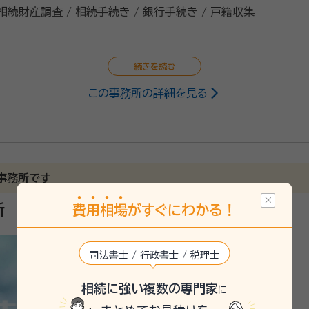
 相続財産調査 / 相続手続き / 銀行手続き / 戸籍収集
この事務所の詳細を見る
くま）
行政書士
続や遺言書の作成手続きについてご依頼を承っています。 相続手続については、多
を行わなければならなかったりと大変時間と手間のかかる手続き
に紛争を防止する為にもぜひ用意なさった方がいい場合が多い
事務所です
円滑に進めていけるかをしっかりとご提案させていただきご依
所
費
用
相
場
がすぐにわかる！
、対面の他、ZOOM等のオンライン（テレビ電話）方式で行うことも可
のご依頼をお考えでしたら当事務所にお気軽にご相談くださいま
司法書士 / 行政書士 / 税理士
相続に強い複数の専門家
に