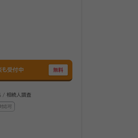
談も受付中
無料
集 / 相続人調査
対応可