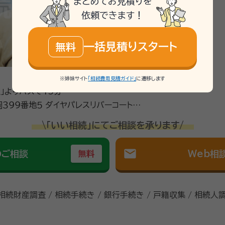
まとめてお見積りを
依頼できます！
一括見積りスタート
無料
※姉妹サイト
「相続費用見積ガイド」
に遷移します
」よりバスで15分
イヤパレスリバーコート熊
\「いい相続」にてご相談を承ります/
mail
のご相談
Web相
無料
 相続財産調査 / 相続手続き / 銀行手続き / 戸籍収集 / 相続人