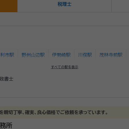
税理士
足利市駅
野州山辺駅
伊勢崎駅
川俣駅
茂林寺前駅
良田駅
境町駅
剛志駅
新伊勢崎駅
南越谷/新越谷駅
すべての駅を表示
政書士
蒲生駅
越谷駅
北越谷駅
大袋駅
せんげん台駅
公園駅
和戸駅
鷲宮駅
花崎駅
加須駅
南羽生駅
スカイツリー前〉駅
曳舟駅
東向島駅
鐘ヶ淵駅
堀切駅
を親切丁寧、確実、良心価格でご依頼を承っています。
竹ノ塚駅
事務所