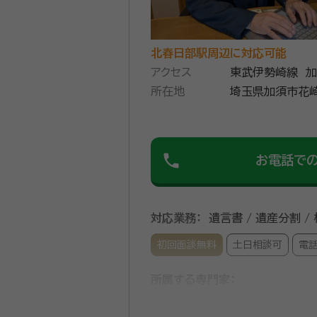
北春日部駅周辺に対応可能
アクセス
東武伊勢崎線 
所在地
０分
埼玉県加須市花崎
phone
お電話で
対応業務：
遺言書 / 遺産分割 /
初回面談無料
土日相談可
電
所属する専門家：
福島誠二
行政書士 申請取次行