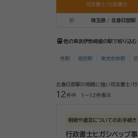
司法書士
/
行政書士
駅
埼玉県 / 北春日部駅
train
他の東武伊勢崎線の駅で絞り込む
県駅
福居駅
東武和泉駅
太田駅
細谷駅
木崎駅
世
北春日部駅の相続に強い司法書士/行
獨協大学前〈草加松原〉駅
新田駅
12
件中
1〜12
件表示
北春日部駅
姫宮駅
東武動物
とうきょうスカイツリー駅
押上〈
相続や遺言についてのお手続き
五反野駅
梅島駅
西新井駅
行政書士ヒガシベップ