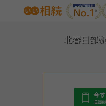
口コミ評価件数
No.1
北春日部駅
今す
通話無