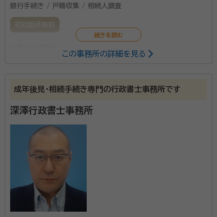
銀行手続き / 戸籍収集 / 相続人調査
初回面談無料
所属する専門家：
この事務所の詳細を見る
山田 和興（ヤマダ カズオキ）
行政書士
成年後見・相続手続き専門の行政書士事務所です
円満な相続対策の鍵はコミュニケーションです。複雑な
相続問題もシンプルに考えることが重要です。ただ「伝
深澤行政書士事務所
える」のではなく「伝わる」には何が必要か、課題を一緒
に考えていきます。また、オンライン相談を導入していま
す。初回無料で完全予約制ですのでぜひお気軽にお問
資格等：
行政書士
い合わせください。
所属団体：
神奈川県行政書士会