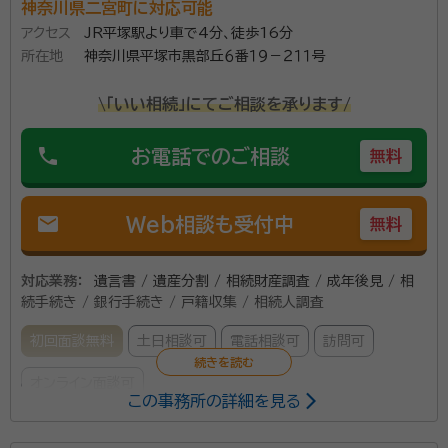
神奈川県二宮町に対応可能
アクセス
JR平塚駅より車で4分、徒歩16分
所在地
神奈川県平塚市黒部丘６番１９－２１１号
\「いい相続」にてご相談を承ります/
phone
お電話でのご相談
無料
mail
Web相談も受付中
無料
対応業務：
遺言書 / 遺産分割 / 相続財産調査 / 成年後見 / 相
続手続き / 銀行手続き / 戸籍収集 / 相続人調査
初回面談無料
土日相談可
電話相談可
訪問可
オンライン面談可
この事務所の詳細を見る
所属する専門家：