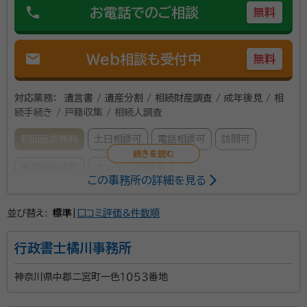
phone
お電話でのご相談
無料
資格等：
行政書士、社会保険労務士、宅地建物取引士
所属団体：
神奈川行政書士会、神奈川県社会保険労務士会
mail
Web相談も受付中
無料
対応業務：
遺言書 / 遺産分割 / 相続財産調査 / 成年後見 / 相
続手続き / 戸籍収集 / 相続人調査
初回面談無料
土日相談可
電話相談可
訪問可
事務所面談可
オンライン面談可
この事務所の詳細を見る
所属する専門家：
並び替え:
標準
|
口コミ評価&件数順
角田 彬
経歴：
介護支援専門員の知識を活かし、在宅専門の薬局での長く管理者
行政書士橘川事務所
として経験してきました。
神奈川県中郡二宮町一色１０５３番地
おもいつむぐ行政書士事務所は、神奈川県藤沢市を拠