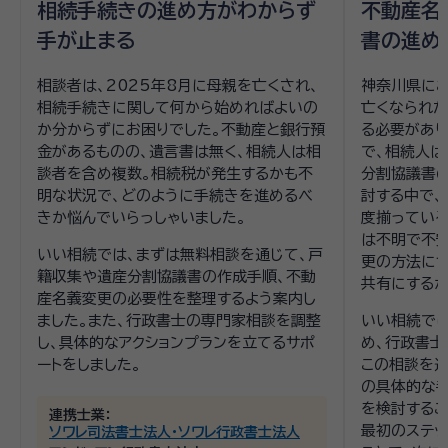
相続手続きの進め方がわからず
不動産名
手が止まる
書の進め
相談者は、2025年8月に母親を亡くされ、
神奈川県に
相続手続きに関して何から始めればよいの
亡くなられた
か分からずにお困りでした。不動産と銀行預
る必要があり
金があるものの、遺言書は無く、相続人は相
で、相続人は
談者を含め複数。相続税が発生するかも不
分割協議書
明な状況で、どのように手続きを進めるべ
討する中で
きか悩んでいらっしゃいました。
度揃ってい
は不明で不安
いい相続では、まずは無料相談を通じて、戸
更の方法に
籍収集や遺産分割協議書の作成手順、不動
共有にするか
産名義変更の必要性を整理するよう案内し
ました。また、行政書士の専門家相談を調整
いい相続で
し、具体的なアクションプランを立てるサポ
め、行政書士
ートをしました。
この相談を
の具体的な
を検討するこ
連携士業：
最初のステッ
ソワレ司法書士法人・ソワレ行政書士法人