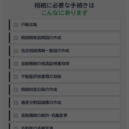
相続に必要な手続きは
こんなにあります
assignment
戸籍収集
assignment
相続関係説明図の作成
assignment
法定相続情報一覧図の作成
assignment
金融機関の残高証明書取得
assignment
不動産評価書類の取得
assignment
相続財産目録の作成
assignment
遺産分割協議書の作成
assignment
金融機関の解約・名義変更
assignment
不動産の名義変更