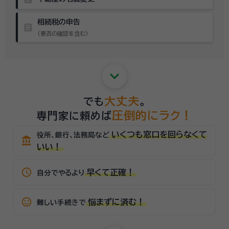
相続税の申告
assignment
（要否の確認を含む）
keyboard_arrow_down
大丈夫
でも
。
圧倒的にラク！
専門家に頼めば
いくつも窓口を回らなくて
役所、銀行、法務局など
account_balance
いい！
schedule
早くて正確！
自分でやるより
sentiment_satisfied_alt
悩まずに済む！
難しい手続きで