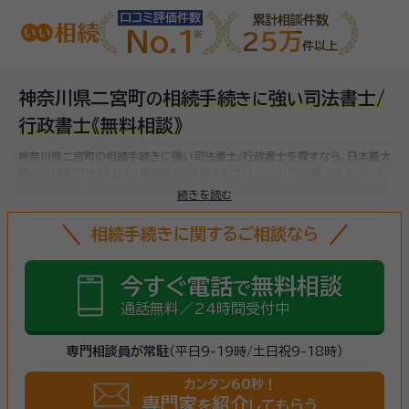
口コミ評価件数
累計相談件数
No.1
25万
件以上
神奈川県二宮町
相続手続
強
司法書士/
の
き
に
い
行政書士
《無料相談》
神奈川県二宮町の相続手続きに強い司法書士/行政書士を探すなら、日本最大
級の相続専門サイト【いい相続】にお任せください。
ソワレ司法書士法人・ソワレ
行政書士法人、など
二宮町(神奈川県)で対応可能な相続手続きに強い司法書
続きを読む
士/行政書士をお探しいただけます。
相続手続きは、被相続人（故人）の財産を
引き継ぐために必要な手続きです。相続人・相続財産の確認、遺言書の確認、
相続手続きに関するご相談なら
遺産分割協議、相続財産の名義変更、相続税の申告・納税（相続財産が基礎控
除額を超えていた場合）など多岐に渡るため、相続手続きに強い専門家に
まず
は相談
しましょう。
今すぐ電話
無料相談
で
通話無料／24時間受付中
専門相談員が常駐
（平日9-19時/土日祝9-18時）
カンタン60秒！
専門家
紹介
を
してもらう