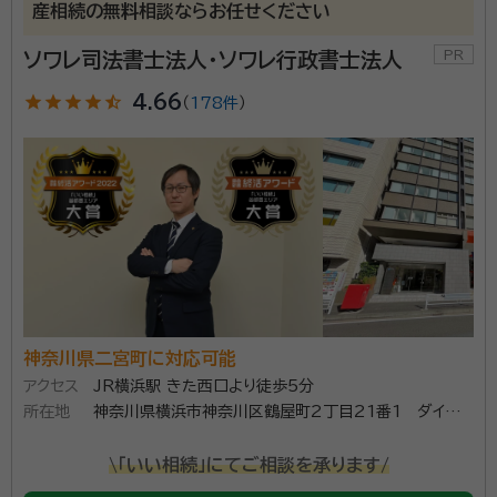
産相続の無料相談ならお任せください
ソワレ司法書士法人・ソワレ行政書士法人
star
star
star
star
star_half
4.66
（
178件
）
神奈川県二宮町に対応可能
アクセス
JR横浜駅 きた西口より徒歩5分
所在地
神奈川県横浜市神奈川区鶴屋町2丁目21番1 ダイヤビ
ル504（ダイヤビル１階にエネオス様がございます）
\「いい相続」にてご相談を承ります/