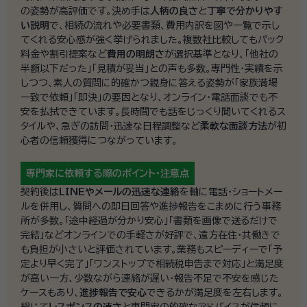
の姿勢が高評価です。決め手は
人柄の良さ
と
丁寧で分かりやす
い説明
で、相続の流れや必要書類、費用内訳を図や一覧で示し
てくれる安心感が強く挙げられました。複数社比較してもパック
料金や割引提案など
費用の明朗さ
が選択基準となり、「他社の
半額以下だった」「見積が妥当」との声も多数。専門性・実績を示
しつつ、素人の質問に的確かつ親身に答える姿勢が「家族満場
一致で依頼」「即決」の要因となり、オンライン・電話面談でも不
安を払拭できています。長時間でも話をじっくり聞いてくれるス
タイルや、急ぎの訪問・迅速な日程調整など
柔軟な面談方法
が初
心者の信頼獲得につながっています。
専門家に依頼する際の
ポイント・注意点
契約後は
LINEやメールの迅速な連絡
を軸に電話・ショートメー
ルを併用し、質問への即日回答や進捗報告をこまめに行う事務
所が多数。「途中経過が分かり安心」「書類を画像で送るだけで
完結」などオンラインでの手軽さが好評で、遠方在住・共働きで
も負担が小さいと評価されています。業務もスピーディーで「予
定より早く完了」「ワンストップで相続税申告まで対応」と満足度
が高い一方、少数ながら連絡が遅い・報告不足で不安を感じた
ケースもあり、
進捗報告で安心
できるかが満足度を左右します。