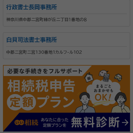
点に、遺言・相続・任意後見・死後事務委任契約を専門と
行政書士長岡事務所
する行政書士事務所です。 代表の角田は、薬剤師・介護
支援専門員(ケアマネジャー)・FP2級・行政書士という4
神奈川県中郡二宮町緑が丘二丁目１番地の８
つの資格を持ち、「医療×介護×お金×法律」の視点か
資格等：
行政書士
ら、相続・終活に関するご相談に対応しています。 薬剤
所属団体：
神奈川県行政書士会
白貝司法書士事務所
師として医療現場に立ち、介護支援専門員としてご高齢
の方やそのご家族と向き合う中で、「もしものときにど
中郡二宮町二宮130番地1カルフ-ル102
うすればいいかわからない」「家族に迷惑をかけたくな
い」という切実な声を数多く聞いてきました。この経験
から、単なる書類作成にとどまらず、医療・介護の現場
感覚を踏まえたご提案ができることが強みです。 【対応
可能な業務】 ・遺言書の作成サポート ・相続手続きに関
するご相談 ・任意後見契約に関するご相談 ・死後事務委
任契約書の作成 ・「親なきあと」問題(障がいのあるお子
様の将来設計)に関するご相談 専門用語をなるべく使
わず、わかりやすい説明を心がけております。「何から始
めればいいかわからない」という段階からでも、お気軽