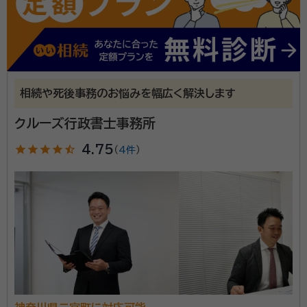
面談の感想
究で認知症の維持・改善を図る学習療法を開発。 2012年 59歳/学習療
自宅まで来て頂き、お話ししたところ、話しやすく、わからない事も、親切
法をアメリカに輸出。アメリカの高齢者介護施設での様子が、ドキュメンタ
に説明して頂き、当初は相見積もりをする予定でしたが、そのままお願い
リー映画『僕がジョンと呼ばれるまで』になり、欧州と北米の映画祭でいく
する事にしました。
つもの賞を受賞。 2017年 公文教育研究会退職。 退職を機に、私は、立
ち止まって残りの人生を考えたのです。目を閉じると、学習療法で関わっ
契約後の感想
た介護施設の方々の顔が浮かびます。どうすれば心優しきこの人たちとの
お話しやすく、説明もわかりやすい。
関係をより深めていけるだろうか……。自分の持つ資格で対応できれば、
相続や死後事務のお悩みを幅広く解決します
違う意味で関わっていけるのではと思い、私は行政書士への道を決めた
のです。 2018年/湯前行政書士事務所を鎌倉市大船で開業 遺言・相続
◆遺言書作成・「もしも」に備える業務 相続は、生前の遺
を中心業務とする。 高齢や認知症によって困る人が一人でも減るよう
クルーズ行政書士事務所
に、生涯を通じてのチャレンジとして、行政書士業務に邁進中。
言書による方法か、没後の遺産分割協議の二つの方法し
star
star
star
star
star_half
4.75
（
4件
）
かありません。相続を、家族や親族間で争ってしまう「争
族」や、いつまでも争いが続いてしまう「争続」にしない
ためにも、お元気なうちに、ご自分の思いを遺言書に書
資格等：
行政書士
き残しておきましょう。人と人を繋ぐこの遺言書を作成
所属団体：
神奈川県行政書士会
するためのお手伝いをします。 また、会社経営や不動産
賃貸などの「事業の継承」についても、事業パートナーの
税理士事務所と一緒に対応させていただきます。