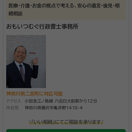
尾形 達也（おがた たつや）
行政書士、社会保険労務士、宅地建物取
医療・介護・お金の視点で考える、安心の遺言・後見・相
引士、FP
続相談
経歴：
神奈川県横浜市出身 上場証券会社、衆議院議員秘書、IT上場企業
を経て、横浜市内の葬儀社で常務取締役就任。 その後クルーズ株式会社
おもいつむぐ行政書士事務所
設立に伴い、代表取締役就任（現任）。 クルーズ行政書士事務所代表（現
任）、クルーズ社会保険労務士法人代表（現任）、 一般社団法人テラスライ
事務所口コミ（抜粋）：
フ代表理事（現任）、一般社団法人ジャパン・バレエ理事（現任）
account_circle
満足度 5.0
ご利用時期：2024/6
面談の感想
自宅まで来て下さり、丁寧に説明してくださり、今の土地の地価を直ぐに
調べてくださり対応が早かった。
契約後の感想
LINEで逐一報告してくださり、こちらの質問も迅速に答えてくださる。
電話でのやり取りでなくても良いのでこちらの都合の良い時間に情報が
得られた。
神奈川県二宮町に対応可能
アクセス
小田急江ノ島線 六会日大前駅から12分
横浜市の中心、港南中央駅から徒歩2分にある本社では
所在地
神奈川県藤沢市亀井野1418-4
お客様のプライバシーに配慮したご相談が可能です。 ご
\「いい相続」にてご相談を承ります/
親族や関係者が集まる場へご訪問してのお話も柔軟に
対応いたしますのでお気軽にご相談ください。