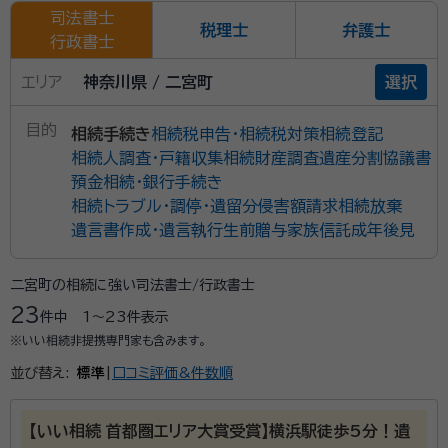
司法書士
税理士
弁護士
行政書士
エリア
神奈川県 / 二宮町
選択
目的
相続手続き
相続税申告・相続税対策
相続登記
相続人調査・戸籍収集
相続財産調査
遺産分割協議書
預金相続・銀行手続き
相続トラブル・調停・遺留分侵害額請求
相続放棄
遺言書作成・遺言執行
生前贈与
家族信託
成年後見
二宮町の相続に強い司法書士/行政書士
23
件中
1〜23
件表示
※いい相続非提携専門家も含みます。
並び替え:
標準
|
口コミ評価&件数順
【いい相続 首都圏エリア大賞受賞】横浜駅徒歩5分！遺