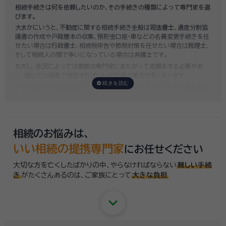
相続手続きは何を依頼したいのか、その手続きの種類によって専門家を選
いい相続では、
お客様ごとに必要な相続手続きを明らかにし、無料で見積
びます。
もり
をお出ししております。予算に合わせてご自身で対応できないものの
大まかにいうと、不動産に関する相続手続き全般は
司法書士
、遺産分割協
み依頼することも可能ですので、まずはお気軽にご相談ください。
議書の作成や戸籍謄本の収集、預貯金口座・車などの名義変更手続きを任
せたい場合は
行政書士
、相続税申告や節税対策を任せたい場合は
税理士
、
そして相続人の間で争いになっている場合は
弁護士
です。
ただし、状況によっては複数の専門家にまたがって依頼をする必要があ
り、誰にどの順番で相談すればいいのか迷う場合が多くあります。
いい相続では「誰に相談したらいいかわからない」「いきなり専門家に連絡
するのはちょっと…」という方のために、専門相談員がお客様のご状況を
お伺いした上で、
適切な相談先を無料でご案内
しております。お気軽にご
相談ください。
相続のお悩みは、
いい相続の提携専門家
にお任せください
大切な方を亡くしたばかりの中、やらなければならない
難しい手続
き
がたくさんあるのは、
ご家族にとって
大きな負担
keyboard_arrow_down