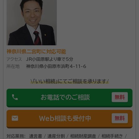
経歴：
相続業務歴20年
事務所口コミ（抜粋）：
account_circle
満足度 5.0
ご利用時期：2026/5
面談の感想
共働きのため、日曜日に自宅まで来ていただき、助かりました。説明もわ
かりやすく、費用も明確だったのでそのままお願いすることにいたしまし
神奈川県二宮町に対応可能
た。
契約後の感想
アクセス
JR小田原駅より車で5分
依頼後の質問や要望にも素早く対応していただけ、何度でも回答してく
所在地
神奈川県小田原市浜町4-11-6
ださること。
\「いい相続」にてご相談を承ります/
横浜市の相続・遺言に関するご相談ならソワレ司法書士法人へ。
phone
相続のご相談は【完全無料】。【横浜駅徒歩5分】 横浜市内で財
お電話でのご相談
無料
産・不動産の相続・相続放棄・終活にお悩みの方はお気軽にご相
談ください。 相続の相談実績年間約1,000件。豊富な相談実績
mail
で安心してお任せいただけます。 横浜での相続に精通したプロ
Web相談も受付中
無料
資格等：
司法書士、行政書士、相続診断士
チームが、相続法務から税務にいたるまでお客様をフルサポート
します。 面談は土日やオンライン、ご自宅への出張面談も可能で
所属団体：
神奈川県司法書士会・神奈川県行政書士会
対応業務：
遺言書 / 遺産分割 / 相続財産調査 / 相続手続き /
す。お気軽にご相談ください。