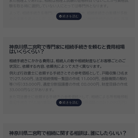
また税理士であれば、相続は税理士試験の必修科目でないことから資格試
験を取る時に選択していない人にとっては専門外となります。
よって、相続手続きを専門に行っている士業や、相続手続きの実績が多数
ある士業を選ぶことが、スムーズで間違いのない相続手続きのために非常
に重要になります。
いい相続では、相続手続きに強い経験豊富な行政書士・税理士と多数提携
しており、
お客様のご要望にそった専門家選びを無料でサポート
していま
す。専門家選びでお困りの方は、お気軽にご相談ください。
神奈川県二宮町で専門家に相続手続きを頼むと費用相場
はいくらくらい？
相続手続きにかかる費用は、相続人の数や相続財産などお客様ごとのご
状況と、依頼する内容、依頼先によって大きく異なります。
例えば行政書士に依頼する手続きとその参考価格として、戸籍収集（3名ま
で）27,500円、法定相続情報一覧図の作成 11,000円、金融機関の解約
等（1行）33,000円、遺産分割協議書の作成 88,000円、財産目録の作成
33,000円などがあります。
また司法書士に依頼する手続きの参考価格として、相続による所有権移転
登記手続きで「土地1筆及び建物1棟（固定資産評価額の合計1,000万円）
法定相続人3名のうち1名が単独相続した場合」の費用相場の目安は6万円
～8万円程です。
既に揉めてしまっている場合は弁護士しか対応ができませんが、その場合
は着手金だけで約20万円～30万円、そのほか出張費や成果報酬を合わ
せると100万円近くかそれ以上費用がかかってしまう場合もあるなど、非
神奈川県二宮町で相続に関する相談は、誰にしたらいい？
常に高額になります。