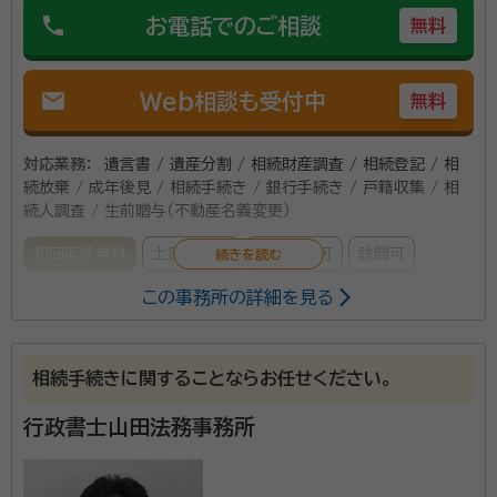
phone
お電話でのご相談
無料
mail
Web相談も受付中
無料
対応業務：
遺言書 / 遺産分割 / 相続財産調査 / 相続登記 / 相
続放棄 / 成年後見 / 相続手続き / 銀行手続き / 戸籍収集 / 相
続人調査 / 生前贈与（不動産名義変更）
初回面談無料
土日相談可
電話相談可
訪問可
この事務所の詳細を見る
事務所面談可
オンライン面談可
女性スタッフ対応可
所属する専門家：
相続手続きに関することならお任せください。
遠藤 匡朗（えんどう まさろう）
司法書士
経歴：
相続業務歴15年
行政書士山田法務事務所
深野 友和（ふかの ともかず）
行政書士