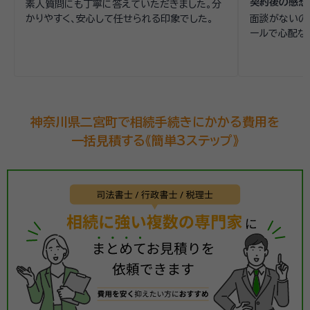
契約後の感想
素人質問にも丁寧に答えていただきました。分
かりやすく、安心して任せられる印象でした。
面談がないの
ールで心配な
神奈川県二宮町で相続手続きにかかる費用を
一括見積する《簡単3ステップ》