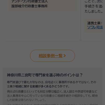
ことで、次に
アンド・ワン行政書士法人
服部峻介行政書士事務所
手続きを進
たしました。
連携士業：
ソワレ司法
相談事例一覧
神奈川県二宮町で専門家を選ぶ時のポイントは？
専門家選びで最も大切なのは、自宅近くに事務所があるかではなく、その
士業が
相続に関する実績が多くあるかどうか
です。
例えば行政書士といっても対応分野は幅広く、法人設立や許認可申請など
法人業務を中心に行っている行政書士に相続手続きの相談をしても、期待
した結果は得られないでしょう。