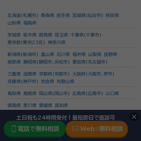
北海道
(
札幌市
)
青森県
岩手県
宮城県
(
仙台市
)
秋田県
山形県
福島県
茨城県
栃木県
群馬県
埼玉県
千葉県
(
千葉市
)
東京都
(
東京23区
)
神奈川県
新潟県
(
新潟市
)
富山県
石川県
福井県
山梨県
長野県
岐阜県
静岡県
(
静岡市
、
浜松市
)
愛知県
(
名古屋市
)
三重県
滋賀県
京都府
(
京都市
)
大阪府
(
大阪市
、
堺市
)
兵庫県
(
神戸市
)
奈良県
和歌山県
鳥取県
島根県
岡山県
(
岡山市
)
広島県
(
広島市
)
山口県
徳島県
香川県
愛媛県
高知県
土日祝も24時間受付！最短即日で面談可
福岡県
(
福岡市
、
北九州市
)
佐賀県
長崎県
熊本県
(
熊本市
)
大分県
宮崎県
鹿児島
沖縄県
電話で無料相談
Web
無料相談
で