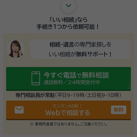
keyboard_arrow_down
「いい相続」
なら
手続き1つから
依頼可能！
相続・遺言
の専門家探しを
いい相続が
無料サポート！
今すぐ電話
無料相談
で
通話無料／24時間受付中
専門相談員が常駐
（平日9-19時/土日祝9-18時）
カンタン60秒！
email
無料
Webで相談する
※ 事務所直通ではありません。ご注意ください。