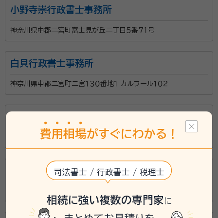
にご相談ください。
小野寺崇行政書士事務所
神奈川県中郡二宮町富士見が丘二丁目５番７１号
白貝行政書士事務所
神奈川県中郡二宮町二宮１３０番地１ カルフール１０２
行政書士市川事務所
費
用
相
場
がすぐにわかる！
神奈川県中郡二宮町二宮１５０６－１２
杉本行政書士事務所
司法書士 / 行政書士 / 税理士
神奈川県中郡二宮町中里１０３４番地１
相続に強い複数の専門家
に