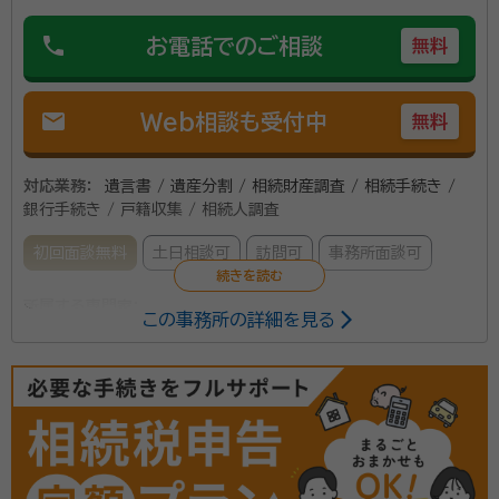
phone
お電話でのご相談
無料
mail
Web相談も受付中
無料
対応業務：
遺言書 / 遺産分割 / 相続財産調査 / 相続手続き /
銀行手続き / 戸籍収集 / 相続人調査
初回面談無料
土日相談可
訪問可
事務所面談可
所属する専門家：
この事務所の詳細を見る
湯前 大作（ゆのまえ だいさく）
行政書士
経歴：
1952年、鹿児島県生まれ。明治大学政経学部政治学科卒業後、商
社に就職するも、父親の会社を立て直すために退社。その後、会社が倒産
したため、公文教育研究会入社。北海道地域担当、東京都立川事務局長、
池袋事務局長を歴任。 1988年 35歳/公文式の教材製作と指導法の開
事務所口コミ（抜粋）：
発を行う教務本部に異動。世界指導者研究大会の運営責任者、指導法開
発の責任者、海外での研修会講師を務める。 2006年 53歳/学習療法の
account_circle
満足度 5.0
ご利用時期：2024/7
研究開発部長として、脳科学者である東北大学川島隆太教授との共同研