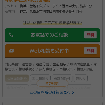
神奈川県二宮町に対応可能
アクセス
横浜市営地下鉄ブルーライン 港南中央駅 徒歩2分
所在地
神奈川県横浜市港南区港南中央通8番41号
\「いい相続」にてご相談を承ります/
phone
お電話でのご相談
無料
mail
Web相談も受付中
無料
対応業務：
遺言書 / 遺産分割 / 生前贈与 / 相続財産調査 / 家
族信託 / 相続手続き / 銀行手続き / 戸籍収集 / 相続人調査
初回面談無料
土日相談可
電話相談可
訪問可
事務所面談可
オンライン面談可
女性スタッフ対応可
この事務所の詳細を見る
所属する専門家：