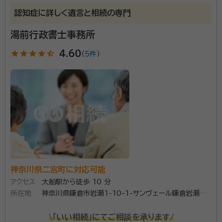
深澤 敦
行政書士
認知症に詳しく遺言と相続の専門
経歴：
神奈川県出身，関東学院大学文学部社会学科卒，東京地方検察庁
検察事務官として勤務
湯前行政書士事務所
star
star
star
star
star_half
4.60
（
5件
）
大切な人が残してくれた『想い』を形にしてみませんか。
相続手続きをすることできっとその想いが伝わってくる
はずです。当事務所はその想いが伝わるようにお手伝い
をさせていただきます。
資格等：
行政書士
所属団体：
神奈川県行政書士会
神奈川県二宮町に対応可能
アクセス
大船駅から徒歩 10 分
所在地
神奈川県鎌倉市岩瀬1-10-1-サンヴェール鎌倉岩瀬
205号
\「いい相続」にてご相談を承ります/