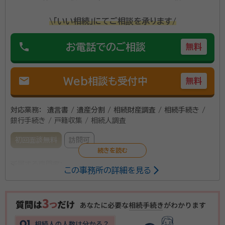
\「いい相続」にてご相談を承ります/
phone
お電話でのご相談
無料
mail
Web相談も受付中
無料
対応業務：
遺言書 / 遺産分割 / 相続財産調査 / 相続手続き /
銀行手続き / 戸籍収集 / 相続人調査
初回面談無料
訪問可
所属する専門家：
この事務所の詳細を見る
古田 智史（フルタ トモフミ）
行政書士、ファイナンシャル・プランナ
ー、相続アドバイザー、銀行ジェロントロジスト
経歴：
お気楽にご相談ください！