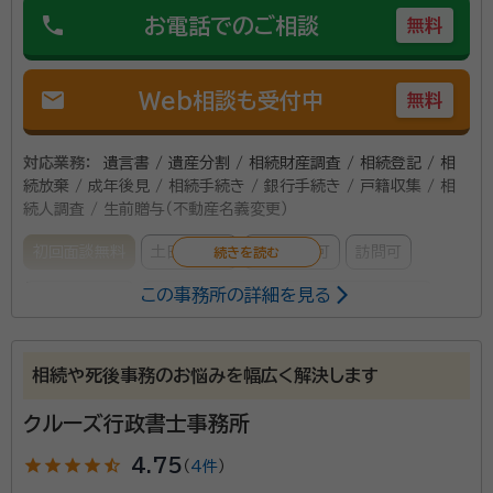
phone
お電話でのご相談
無料
mail
Web相談も受付中
無料
対応業務：
遺言書 / 遺産分割 / 相続財産調査 / 相続登記 / 相
続放棄 / 成年後見 / 相続手続き / 銀行手続き / 戸籍収集 / 相
続人調査 / 生前贈与（不動産名義変更）
初回面談無料
土日相談可
電話相談可
訪問可
この事務所の詳細を見る
事務所面談可
オンライン面談可
女性スタッフ対応可
所属する専門家：
相続や死後事務のお悩みを幅広く解決します
遠藤 匡朗（えんどう まさろう）
司法書士
経歴：
相続業務歴15年
クルーズ行政書士事務所
star
star
star
star
star_half
4.75
（
4件
）
深野 友和（ふかの ともかず）
行政書士