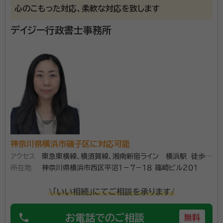
心のこもった対応、柔軟な対応を致します
にならないように手続きのお手伝いをいたします。
デイジー行政書士事務所
神奈川県横浜市磯子区に対応可能
アクセス
東急東横線、横須賀線、湘南新宿ライン 横浜駅 徒歩
所在地
10分
神奈川県横浜市西区平沼１－７－１８ 篠崎ビル２０１
\「いい相続」にてご相談を承ります/
phone
お電話でのご相談
無料