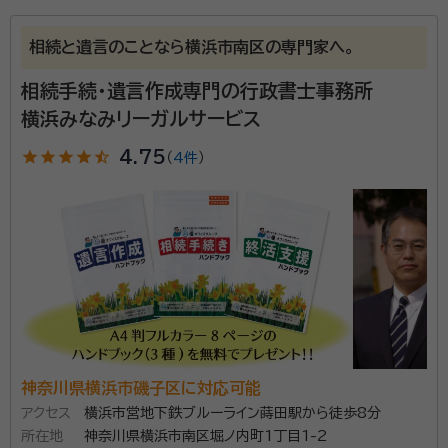
所属する専門家：
大友 康生
終活カウンセラー、相続手続カウンセラー、相続診断士、行
相続と遺言のことなら横浜市南区の専門家へ。
政書士
相続手続・遺言作成専門の行政書士事務所
経歴：
商店の二代目として生まれ、電子機器のベンチャー企業で取締役営
業部長兼副社長を勤めながら、生前対策・相続の専門家として国内でも指
横浜みなみリーガルサービス
折りの先生の元で最新の知識とノウハウを身に着けました。『地元密着』を
モットーご依頼人様と手を取り合って、最後まで一緒に悩みを解決するこ
事務所口コミ（抜粋）：
star
star
star
star
star_half
4.75
（
4件
）
とをお約束します。 相続・遺言・生前対策専門の行政書士。インターネット
で全国対応。見積り比較サイトでの口コミ評価は5段階中4.9と親切丁寧
account_circle
満足度 5.0
ご利用時期：2026/1
な対応が評価されている。相談は完全無料。電話・メール・ZOOMで完結
面談の感想
する「リモート遺言状サービス」を展開中。
すぐ来てくれた。全部やってくれると言われたので、頼りになると感じ
た。
契約後の感想
メールでの質問にも、すぐに回答してくれて、疑問点が解消した
『相続』『遺言』『終活』『家族信託』は、ご本人様だけでな
く、ご家族の方々の幸せな人生に大きな影響を与えると
神奈川県横浜市磯子区に対応可能
ても大切なものです。 私共の事務所では、ご依頼人様
アクセス
横浜市営地下鉄ブルーライン蒔田駅から徒歩8分
が一生をかけて築いた大切な財産や、ご先祖様から受
所在地
神奈川県横浜市南区堀ノ内町1丁目1-2