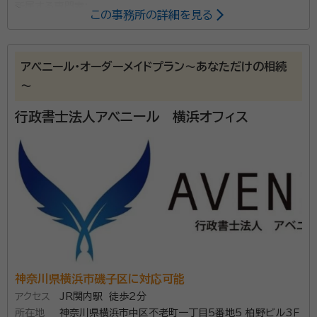
所属する専門家：
この事務所の詳細を見る
加藤 幹夫（かとう みきお）
行政書士、元神奈川県行政書士会副
会長 前神奈川行政書士政治連盟会長、元日本行政書士政治連盟幹事
アベニール・オーダーメイドプラン～あなただけの相続
長、グループ・行政書士のマインド：代表
～
相続手続、遺言書作成支援業務について１９９１年１月開
行政書士法人アベニール 横浜オフィス
業以来数百件の業務実績があり、いずれも高い評価を
受けています。 お客様に対し、適切なアドバイス及び問
題解決方法のご提案を実践してきました。お気軽にご相
談ください！
所属団体：
神奈川県行政書士会 仲裁ADR法学会
神奈川県横浜市磯子区に対応可能
アクセス
JR関内駅 徒歩2分
所在地
神奈川県横浜市中区不老町一丁目5番地5 柏野ビル3Ｆ