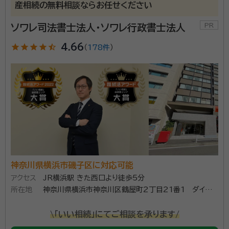
産相続の無料相談ならお任せください
ソワレ司法書士法人・ソワレ行政書士法人
star
star
star
star
star_half
4.66
（
178件
）
神奈川県横浜市磯子区に対応可能
アクセス
JR横浜駅 きた西口より徒歩5分
所在地
神奈川県横浜市神奈川区鶴屋町2丁目21番1 ダイヤビ
ル504（ダイヤビル１階にエネオス様がございます）
\「いい相続」にてご相談を承ります/