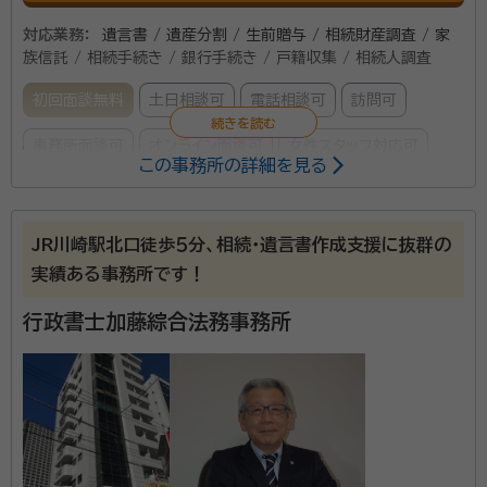
対応業務：
遺言書 / 遺産分割 / 生前贈与 / 相続財産調査 / 家
族信託 / 相続手続き / 銀行手続き / 戸籍収集 / 相続人調査
初回面談無料
土日相談可
電話相談可
訪問可
事務所面談可
オンライン面談可
女性スタッフ対応可
この事務所の詳細を見る
所属する専門家：
尾形 達也（おがた たつや）
行政書士、社会保険労務士、宅地建物取
JR川崎駅北口徒歩５分、相続・遺言書作成支援に抜群の
引士、FP
実績ある事務所です！
経歴：
神奈川県横浜市出身 上場証券会社、衆議院議員秘書、IT上場企業
を経て、横浜市内の葬儀社で常務取締役就任。 その後クルーズ株式会社
行政書士加藤綜合法務事務所
設立に伴い、代表取締役就任（現任）。 クルーズ行政書士事務所代表（現
任）、クルーズ社会保険労務士法人代表（現任）、 一般社団法人テラスライ
事務所口コミ（抜粋）：
フ代表理事（現任）、一般社団法人ジャパン・バレエ理事（現任）
account_circle
満足度 5.0
ご利用時期：2024/6
面談の感想
自宅まで来て下さり、丁寧に説明してくださり、今の土地の地価を直ぐに
調べてくださり対応が早かった。