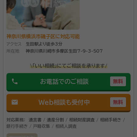
神奈川県横浜市磯子区に対応可能
アクセス
生田駅より徒歩3分
所在地
神奈川県川崎市多摩区生田7-9-3-507
\「いい相続」にてご相談を承ります/
phone
お電話でのご相談
無料
mail
Web相談も受付中
無料
対応業務：
遺言書 / 遺産分割 / 相続財産調査 / 相続手続き /
銀行手続き / 戸籍収集 / 相続人調査