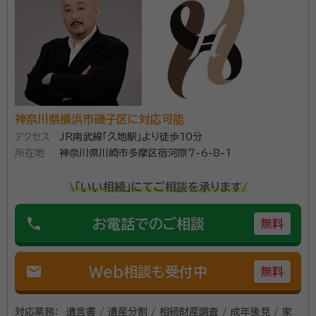
神奈川県横浜市磯子区に対応可能
アクセス
JR南武線「久地駅」より徒歩10分
所在地
神奈川県川崎市多摩区宿河原7-6-8-1
\「いい相続」にてご相談を承ります/
phone
お電話でのご相談
無料
mail
Web相談も受付中
無料
対応業務：
遺言書 / 遺産分割 / 相続財産調査 / 成年後見 / 家