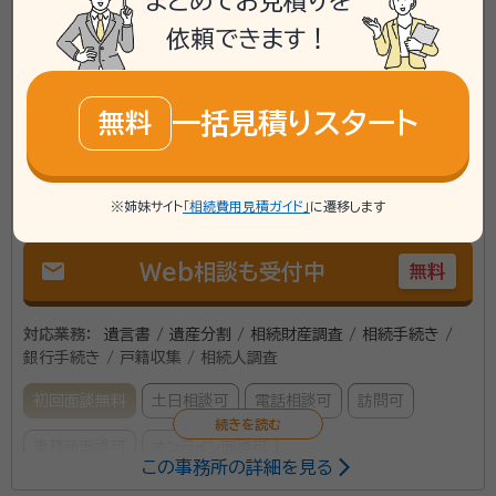
まとめてお見積りを
神奈川県横浜市磯子区に対応可能
依頼できます！
アクセス
京急線 横須賀中央駅 徒歩5分
所在地
神奈川県横須賀市若松町３丁目２７番地
一括見積りスタート
無料
\「いい相続」にてご相談を承ります/
phone
お電話でのご相談
無料
※姉妹サイト
「相続費用見積ガイド」
に遷移します
mail
Web相談も受付中
無料
対応業務：
遺言書 / 遺産分割 / 相続財産調査 / 相続手続き /
銀行手続き / 戸籍収集 / 相続人調査
初回面談無料
土日相談可
電話相談可
訪問可
事務所面談可
オンライン面談可
この事務所の詳細を見る