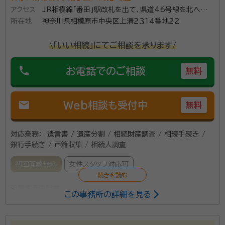
アクセス
JR相模線「番田」駅改札を出て、県道46号線を北へ歩い
所在地
て約８分
神奈川県相模原市中央区上溝２３１４番地２２
\「いい相続」にてご相談を承ります/
phone
お電話でのご相談
無料
mail
Web相談も受付中
無料
対応業務：
遺言書 / 遺産分割 / 相続財産調査 / 相続手続き /
銀行手続き / 戸籍収集 / 相続人調査
初回面談無料
女性スタッフ対応可
所属する専門家：
この事務所の詳細を見る
村山 愛（むらやま あい）
入国管理局申請取次行政書士 ２級ファイナ
ンシャルプランニング技能士 宅地建物取引士 管理業務主任者 貸金業務