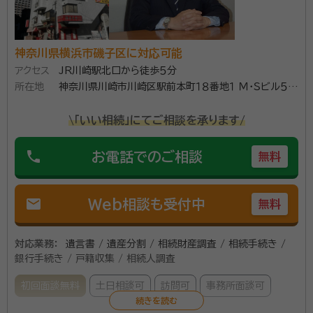
契約後の感想
LINEで逐一報告してくださり、こちらの質問も迅速に答えてくださる。
電話でのやり取りでなくても良いのでこちらの都合の良い時間に情報が
得られた。
神奈川県横浜市磯子区に対応可能
アクセス
JR川崎駅北口から徒歩５分
横浜市の中心、港南中央駅から徒歩2分にある本社では
所在地
神奈川県川崎市川崎区駅前本町１８番地１ Ｍ・Ｓビル５０
お客様のプライバシーに配慮したご相談が可能です。 ご
３号
\「いい相続」にてご相談を承ります/
親族や関係者が集まる場へご訪問してのお話も柔軟に
対応いたしますのでお気軽にご相談ください。
phone
お電話でのご相談
無料
資格等：
行政書士、社会保険労務士、宅地建物取引士
所属団体：
神奈川行政書士会、神奈川県社会保険労務士会
mail
Web相談も受付中
無料
対応業務：
遺言書 / 遺産分割 / 相続財産調査 / 相続手続き /
銀行手続き / 戸籍収集 / 相続人調査
初回面談無料
土日相談可
訪問可
事務所面談可