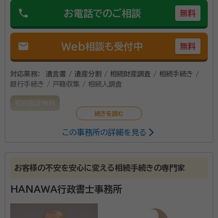
phone
お電話でのご相談
無料
mail
Web相談も受付中
無料
対応業務：
遺言書 / 遺産分割 / 相続財産調査 / 相続手続き /
銀行手続き / 戸籍収集 / 相続人調査
初回面談無料
この事務所の詳細を見る
お客様の不安を安心に変える相続手続きの専門家
HANAWA行政書士事務所