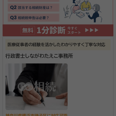
事務所口コミ（抜粋）：
account_circle
満足度 5.0
ご利用時期：2022/3
【対応エリア】神奈川県全域 相談無料、横浜市近郊なら
出張も無料です。お問い合わせ下さった方全員に、A4
判フルカラー8ページのハンドブック3種を無料で差し上
医療従事者の経験を活かしたわかりやすく丁寧な対応
げています。
行政書士しながわたえこ事務所
資格等：
行政書士
神奈川県横浜市磯子区に対応可能