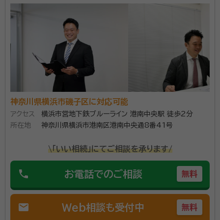
経歴：
相続業務歴20年
事務所口コミ（抜粋）：
account_circle
満足度 5.0
ご利用時期：2026/5
面談の感想
共働きのため、日曜日に自宅まで来ていただき、助かりました。説明もわ
かりやすく、費用も明確だったのでそのままお願いすることにいたしまし
た。
契約後の感想
神奈川県横浜市磯子区に対応可能
依頼後の質問や要望にも素早く対応していただけ、何度でも回答してく
ださること。
アクセス
横浜市営地下鉄ブルーライン 港南中央駅 徒歩2分
所在地
神奈川県横浜市港南区港南中央通8番41号
横浜市の相続・遺言に関するご相談ならソワレ司法書士法人へ。
\「いい相続」にてご相談を承ります/
相続のご相談は【完全無料】。【横浜駅徒歩5分】 横浜市内で財
産・不動産の相続・相続放棄・終活にお悩みの方はお気軽にご相
phone
お電話でのご相談
無料
談ください。 相続の相談実績年間約1,000件。豊富な相談実績
で安心してお任せいただけます。 横浜での相続に精通したプロ
資格等：
司法書士、行政書士、相続診断士
チームが、相続法務から税務にいたるまでお客様をフルサポート
mail
Web相談も受付中
無料
します。 面談は土日やオンライン、ご自宅への出張面談も可能で
所属団体：
神奈川県司法書士会・神奈川県行政書士会
す。お気軽にご相談ください。