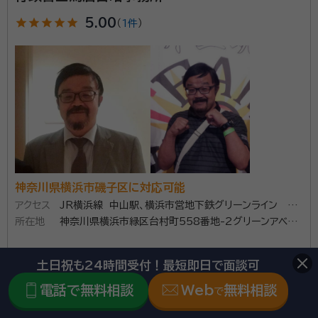
star
star
star
star
star
5.00
（
1件
）
神奈川県横浜市磯子区に対応可能
アクセス
JR横浜線 中山駅、横浜市営地下鉄グリーンライン 中
所在地
山駅、両駅より徒歩10分
神奈川県横浜市緑区台村町558番地-2グリーンアベニ
ューB201
\「いい相続」にてご相談を承ります/
土日祝も24時間受付！最短即日で面談可
電話で無料相談
Web
無料相談
phone
お電話でのご相談
で
無料