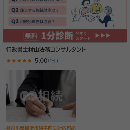
服部脩（ハットリユウ）
特定行政書士
経歴：
私たちはこれまで、常に誠実に業務を遂行することで、お客様との
信頼関係を育んでまいりました。そして、これからも誠実と信頼をモットー
に、お客様、従業員、社会に貢献してまいります。
アベニールの理念 私たちは、超高齢社会の中にあって、
高齢者とその家族が抱える不安の解消に努めます。 そし
て、高齢者の皆様が人生の最後を前向きに、積極的に生
行政書士村山法務コンサルタント
きられることをサポートし、明るく元気な社会づくりに貢
star
star
star
star
star
5.00
（
1件
）
献していきます。 当法人は、相続に関して確かな知識と
資格等：
行政書士、ファイナンシャル・プランナー、相続アドバイザー、
経験を備えた行政書士が複数人所属しております。 誰
銀行ジェロントロジスト
に相談したらいいかわからないこと、まずは無料相談か
所属団体：
東京都行政書士会・神奈川県行政書士会・愛知県行政書
らお客様の希望に合うオーダーメイドのプランを作成い
士会・三重県行政書士会
たします。 相続に強い他士業との連携サポートにも力を
入れているため、アベニールがお客様の相続に関するす
べてのサポート窓口となります。 お気楽にお問合せくだ
さい。
神奈川県横浜市磯子区に対応可能