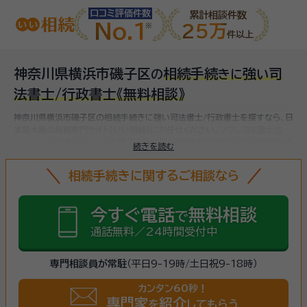
口コミ評価件数
累計相談件数
No.1
25万
件以上
神奈川県横浜市磯子区
相続手続
強
司
の
き
に
い
法書士/行政書士
《無料相談》
神奈川県横浜市磯子区の相続手続きに強い司法書士/行政書士を探すなら、日
本最大級の相続専門サイト【いい相続】にお任せください。
ソワレ司法書士法
人・ソワレ行政書士法人、など
横浜市磯子区(神奈川県)で対応可能な相続手続
続きを読む
きに強い司法書士/行政書士をお探しいただけます。
相続手続きは、被相続人
（故人）の財産を引き継ぐために必要な手続きです。相続人・相続財産の確認、
相続手続きに関するご相談なら
遺言書の確認、遺産分割協議、相続財産の名義変更、相続税の申告・納税（相続
財産が基礎控除額を超えていた場合）など多岐に渡るため、相続手続きに強い
専門家に
まずは相談
しましょう。
今すぐ電話
無料相談
で
通話無料／24時間受付中
専門相談員が常駐
（平日9-19時/土日祝9-18時）
カンタン60秒！
専門家
紹介
を
してもらう