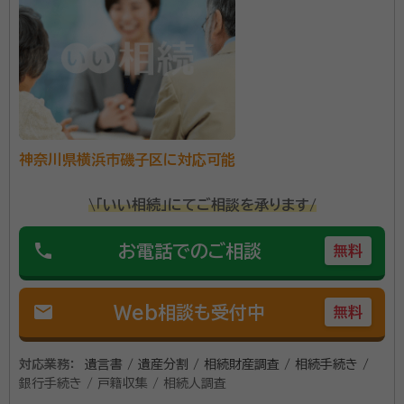
後、システム開発会社で業務系システムの開発に携わり、
論理的な思考力と効率的な問題解決能力を養いました。
その後、大手会計事務所でスタートアップ企業の上場支
援を通じて、企業の成長を間近でサポートする経験を積
みました。そして、中堅会計事務所では、数多くのお客様
の相続・遺言・信託業務に深く関わり、手続きの煩雑さや
神奈川県横浜市磯子区に対応可能
お客様が抱える心の葛藤を肌で感じてきました。 これら
の多様な経験から、単に法的な手続きを代行するだけで
\「いい相続」にてご相談を承ります/
なく、お客様一人ひとりの状況や感情に配慮した、きめ
細やかなサポートの重要性を強く認識しています。 「お
phone
お電話でのご相談
無料
客様の不安が安心に変わる瞬間」こそが、私にとっての
最大の喜びです。
mail
Web相談も受付中
無料
対応業務：
遺言書 / 遺産分割 / 相続財産調査 / 相続手続き /
銀行手続き / 戸籍収集 / 相続人調査