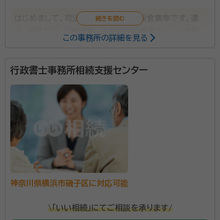
はじめまして。司法書士・行政書士の板倉廣幸です。遺
言、相続登記、戸籍収集、遺産分割協議書等々、お客様
この事務所の詳細を見る
一人一人悩みは違いますし、解決方法も違います。上記
に挙げた相談は一例に過ぎませんので、何かお困りでし
行政書士事務所相続支援センター
たらぜひお問合せ下さい。出張相談はもちろん、夜間や
土日祝日でも可能な限り対応致しますので、よろしくお
願い致します。
神奈川県横浜市磯子区に対応可能
\「いい相続」にてご相談を承ります/