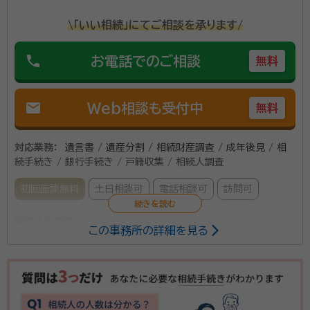
け継がれてきた資産を、最も良い形でご家族に受け継
資格等：
終活カウンセラー、相続手続カウンセラー、相続診断士、行
\「いい相続」にてご相談を承ります/
いでいただくお手伝いをさせていただきます。また、財
政書士
産以上に大切なご家族の絆を守ること、ご依頼人様の想
所属団体：
神奈川県行政書士会 身元保証相談士協会 相続診断士
phone
お電話でのご相談
無料
いをご家族の方々にしっかりお伝えすることを大事にし
協会 終活カウンセラー協会 家族信託普及協会
ております。そして、ご依頼人様やご家族の方々の生活
や老後の不安を、できる限り解消することで、ご依頼人
mail
Web相談も受付中
無料
様に安心と満足をお届けし、悔いのない人生を全うして
いただきたいという思いで仕事に取り組んでおります。
対応業務：
遺言書 / 遺産分割 / 相続財産調査 / 成年後見 / 相
続手続き / 銀行手続き / 戸籍収集 / 相続人調査
初回面談無料
土日相談可
電話相談可
訪問可
所属する専門家：
この事務所の詳細を見る
田口 英治
神奈川県行政書士会所属（登録番号：第15090656号）、
一般社団法人コスモス成年後見サポートセンター会員（会員番号：
0902758）、東京入国管理局長届出済 申請取次行政書士