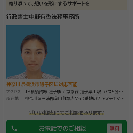
寄り添って、想いを形にするサポートを
取扱主任者 測量士補 危険物取扱者（乙種４類）
行政書士中野有香法務事務所
事務所口コミ（抜粋）：
account_circle
満足度 5.0
ご利用時期：2025/6
面談の感想
費用は何処もあまり変わらないだろうと思い、人柄で決めた感じです。
契約後の感想
話し方も丁寧でわかりやすく良かったです。期間は初めてなので早いの
か遅いのかはわかりません。
資格等：
入国管理局申請取次行政書士 ２級ファイナンシャルプラン
ニング技能士 宅地建物取引士 管理業務主任者 貸金業務
取扱主任者 測量士補 危険物取扱者（乙種４類）
神奈川県横浜市磯子区に対応可能
アクセス
JR横須賀線 逗子駅 / 京急線 逗子葉山駅 バス5分ほ
所属団体：
日本行政書士会連合会 / 神奈川県行政書士会 相模原
支部
所在地
ど
神奈川県三浦郡葉山町堀内７５０番地の７ アミチエマー
レ葉山ｓｏｌｅ２３
\「いい相続」にてご相談を承ります/
phone
お電話でのご相談
無料