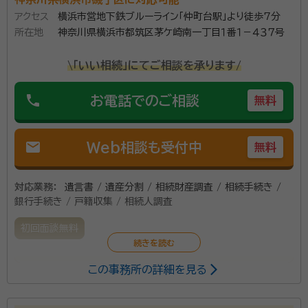
アクセス
横浜市営地下鉄ブルーライン「仲町台駅」より徒歩7分
所在地
神奈川県横浜市都筑区茅ケ崎南一丁目１番１－４３７号
\「いい相続」にてご相談を承ります/
phone
お電話でのご相談
無料
mail
Web相談も受付中
無料
対応業務：
遺言書 / 遺産分割 / 相続財産調査 / 相続手続き /
銀行手続き / 戸籍収集 / 相続人調査
初回面談無料
この事務所の詳細を見る
大切な方を亡くした悲しみと、ご自身やご家族の生活や
お仕事で、なかなか相続の手続きに時間を使うことがで
きない方が多いと思います。ご相談者様になるべく負担