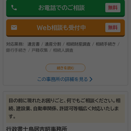
phone
お電話でのご相談
無料
mail
Web相談も受付中
無料
対応業務：
遺言書 / 遺産分割 / 相続財産調査 / 相続手続き /
銀行手続き / 戸籍収集 / 相続人調査
この事務所の詳細を見る
目の前に現れたお困りごと、何でもご相談ください。相
続、建設業、自動車関係、許認可等幅広く対応いたしま
す。
行政書士鳥居吉昭事務所