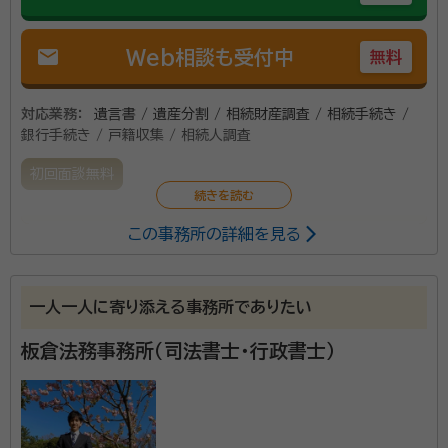
mail
Web相談も受付中
無料
対応業務：
遺言書 / 遺産分割 / 相続財産調査 / 相続手続き /
銀行手続き / 戸籍収集 / 相続人調査
初回面談無料
この事務所の詳細を見る
一方的な意見だけではなく、常にお客様側の視点を意
識しながら、きめ細やかで、柔軟な対応を心がけており
ます。
一人一人に寄り添える事務所でありたい
資格等：
行政書士
板倉法務事務所（司法書士・行政書士）