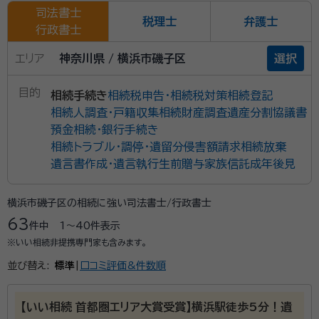
司法書士
税理士
弁護士
行政書士
エリア
神奈川県 / 横浜市磯子区
選択
目的
相続手続き
相続税申告・相続税対策
相続登記
相続人調査・戸籍収集
相続財産調査
遺産分割協議書
預金相続・銀行手続き
相続トラブル・調停・遺留分侵害額請求
相続放棄
遺言書作成・遺言執行
生前贈与
家族信託
成年後見
横浜市磯子区の相続に強い司法書士/行政書士
63
件中
1〜40
件表示
※いい相続非提携専門家も含みます。
並び替え:
標準
|
口コミ評価&件数順
【いい相続 首都圏エリア大賞受賞】横浜駅徒歩5分！遺