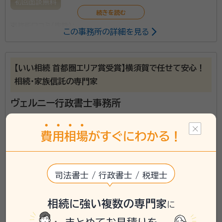
初回面談無料
事務所口コミ（抜粋）：
この事務所の詳細を見る
account_circle
満足度 4.0
ご利用時期：2025/7
面談の感想
【いい相続 首都圏エリア賞受賞】横須賀で任せて安心！
そつなく会話も上手で、依頼以外の事に対しても、分かる範囲で答えてく
ださいました。
相続・家族信託の専門家
契約後の感想
面談なども時間や場所を、こちらの都合に最大限に配慮していただきま
ヴェルニー行政書士事務所
した。
star
star
star
star
star_half
4.86
（
14件
）
費
用
相
場
がすぐにわかる！
司法書士 / 行政書士 / 税理士
相続に強い複数の専門家
に