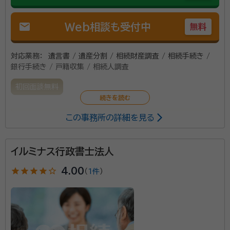
mail
Web相談も受付中
無料
対応業務：
遺言書 / 遺産分割 / 相続財産調査 / 相続手続き /
銀行手続き / 戸籍収集 / 相続人調査
初回面談無料
この事務所の詳細を見る
当事務所は、ご依頼人さまの想いを形にするお手伝い
をさせて頂きます。より良い解決となりますよう、誠心
誠意サポート致します。まずはお気軽にご相談くださ
イルミナス行政書士法人
い。
star
star
star
star
star_outline
4.00
（
1件
）