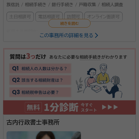
族信託 / 相続手続き / 銀行手続き / 戸籍収集 / 相続人調査
土日相談可
電話相談可
訪問可
オンライン面談可
所属する専門家：
この事務所の詳細を見る
内堀 敦史（うちぼり あつし）
HANAWA行政書士事務所 代表／行
政書士・2級ファイナンシャルプランニング技能士
経歴：
神奈川県伊勢原市出身。1979年9月生まれ。専門学校卒業後、シ
ステム開発会社にて業務系システムの開発に従事。その後、大手会計事務
所でスタートアップ企業の上場支援に携わり、中堅会計事務所で相続・遺
言・信託分野を中心に経験を積む。2025年4月に行政書士として川崎市
はじめまして、HANAWA行政書士事務所 代表の内堀
多摩区にて独立開業。
敦史と申します。数ある事務所の中から、当事務所のペ
ージをご覧いただき、誠にありがとうございます。 相続
手続きは、人生で何度も経験するものではなく、多くの
方が「何から手をつければいいのか」「誰に相談すればい
資格等：
行政書士
古内行政書士事務所
いのか」と、大きな不安を抱えていらっしゃいます。 当事
所属団体：
神奈川県行政書士会
務所は、そんなお客様の不安に寄り添い、安心へと導く
ことを最大の使命としております。 私は、専門学校卒業