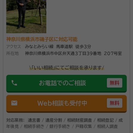
神奈川県横浜市磯子区に対応可能
アクセス
みなとみらい線 馬車道駅 徒歩３分
所在地
神奈川県横浜市中区弁天通３丁目３９番地 ２０７号室
\「いい相続」にてご相談を承ります/
phone
お電話でのご相談
無料
mail
Web相談も受付中
無料
対応業務：
遺言書 / 遺産分割 / 相続財産調査 / 相続登記 / 成
年後見 / 相続手続き / 銀行手続き / 戸籍収集 / 相続人調査