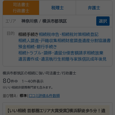
司法書士
税理士
弁護士
行政書士
エリア
神奈川県 / 横浜市都筑区
選択
目的
相続手続き
相続税申告・相続税対策
相続登記
相続人調査・戸籍収集
相続財産調査
遺産分割協議書
預金相続・銀行手続き
相続トラブル・調停・遺留分侵害額請求
相続放棄
遺言書作成・遺言執行
生前贈与
家族信託
成年後見
横浜市都筑区の相続に強い司法書士/行政書士
80
件中
1〜40
件表示
※いい相続非提携専門家も含みます。
並び替え:
標準
|
口コミ評価&件数順
【いい相続 首都圏エリア大賞受賞】横浜駅徒歩5分！遺