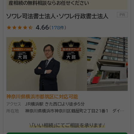
産相続の無料相談ならお任せください
ソワレ司法書士法人・ソワレ行政書士法人
star
star
star
star
star_half
4.66
（
178件
）
神奈川県横浜市都筑区に対応可能
アクセス
JR横浜駅 きた西口より徒歩5分
所在地
神奈川県横浜市神奈川区鶴屋町2丁目21番1 ダイヤビ
ル504（ダイヤビル１階にエネオス様がございます）
\「いい相続」にてご相談を承ります/