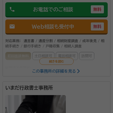
phone
お電話でのご相談
無料
mail
Web相談も受付中
無料
対応業務：
遺言書 / 遺産分割 / 相続財産調査 / 成年後見 / 相
続手続き / 銀行手続き / 戸籍収集 / 相続人調査
初回面談無料
土日相談可
電話相談可
訪問可
所属する専門家：
この事務所の詳細を見る
田口 英治
神奈川県行政書士会所属（登録番号：第15090656号）、
一般社団法人コスモス成年後見サポートセンター会員（会員番号：
いまだ行政書士事務所
0902758）、東京入国管理局長届出済 申請取次行政書士
事務所口コミ（抜粋）：
account_circle
満足度 5.0
ご利用時期：2022/3