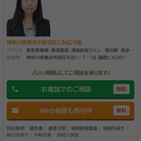
アベニールの理念 私たちは、超高齢社会の中にあって、
高齢者とその家族が抱える不安の解消に努めます。 そし
て、高齢者の皆様が人生の最後を前向きに、積極的に生
きられることをサポートし、明るく元気な社会づくりに貢
献していきます。 当法人は、相続に関して確かな知識と
資格等：
行政書士、ファイナンシャル・プランナー、相続アドバイザー、
神奈川県横浜市都筑区に対応可能
経験を備えた行政書士が複数人所属しております。 誰
銀行ジェロントロジスト
アクセス
東急東横線、横須賀線、湘南新宿ライン 横浜駅 徒歩
に相談したらいいかわからないこと、まずは無料相談か
所属団体：
東京都行政書士会・神奈川県行政書士会・愛知県行政書
所在地
10分
神奈川県横浜市西区平沼１－７－１８ 篠崎ビル２０１
らお客様の希望に合うオーダーメイドのプランを作成い
士会・三重県行政書士会
たします。 相続に強い他士業との連携サポートにも力を
\「いい相続」にてご相談を承ります/
入れているため、アベニールがお客様の相続に関するす
べてのサポート窓口となります。 お気楽にお問合せくだ
phone
お電話でのご相談
無料
さい。
mail
Web相談も受付中
無料
対応業務：
遺言書 / 遺産分割 / 相続財産調査 / 相続手続き /
銀行手続き / 戸籍収集 / 相続人調査