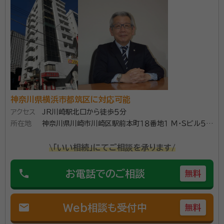
フ代表理事（現任）、一般社団法人ジャパン・バレエ理事（現任）
account_circle
満足度 5.0
ご利用時期：2024/6
面談の感想
自宅まで来て下さり、丁寧に説明してくださり、今の土地の地価を直ぐに
調べてくださり対応が早かった。
契約後の感想
LINEで逐一報告してくださり、こちらの質問も迅速に答えてくださる。
電話でのやり取りでなくても良いのでこちらの都合の良い時間に情報が
得られた。
神奈川県横浜市都筑区に対応可能
アクセス
JR川崎駅北口から徒歩５分
横浜市の中心、港南中央駅から徒歩2分にある本社では
所在地
神奈川県川崎市川崎区駅前本町１８番地１ Ｍ・Ｓビル５０
お客様のプライバシーに配慮したご相談が可能です。 ご
３号
\「いい相続」にてご相談を承ります/
親族や関係者が集まる場へご訪問してのお話も柔軟に
対応いたしますのでお気軽にご相談ください。
phone
お電話でのご相談
無料
資格等：
行政書士、社会保険労務士、宅地建物取引士
所属団体：
神奈川行政書士会、神奈川県社会保険労務士会
mail
Web相談も受付中
無料