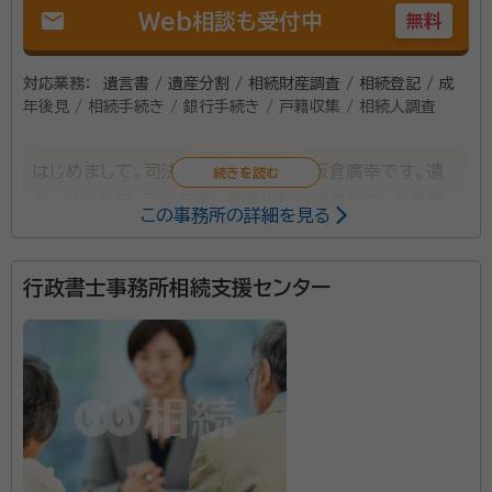
所属団体：
神奈川県行政書士会 身元保証相談士協会 相続診断士
mail
Web相談も受付中
無料
いをご家族の方々にしっかりお伝えすることを大事にし
協会 終活カウンセラー協会 家族信託普及協会
ております。そして、ご依頼人様やご家族の方々の生活
対応業務：
遺言書 / 遺産分割 / 相続財産調査 / 相続登記 / 成
や老後の不安を、できる限り解消することで、ご依頼人
年後見 / 相続手続き / 銀行手続き / 戸籍収集 / 相続人調査
様に安心と満足をお届けし、悔いのない人生を全うして
いただきたいという思いで仕事に取り組んでおります。
はじめまして。司法書士・行政書士の板倉廣幸です。遺
言、相続登記、戸籍収集、遺産分割協議書等々、お客様
この事務所の詳細を見る
一人一人悩みは違いますし、解決方法も違います。上記
に挙げた相談は一例に過ぎませんので、何かお困りでし
行政書士事務所相続支援センター
たらぜひお問合せ下さい。出張相談はもちろん、夜間や
土日祝日でも可能な限り対応致しますので、よろしくお
願い致します。