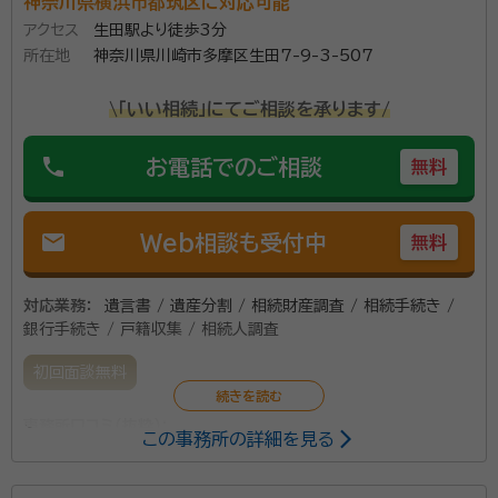
神奈川県横浜市都筑区に対応可能
アクセス
生田駅より徒歩3分
所在地
神奈川県川崎市多摩区生田7-9-3-507
\「いい相続」にてご相談を承ります/
phone
お電話でのご相談
無料
mail
Web相談も受付中
無料
対応業務：
遺言書 / 遺産分割 / 相続財産調査 / 相続手続き /
銀行手続き / 戸籍収集 / 相続人調査
初回面談無料
事務所口コミ（抜粋）：
この事務所の詳細を見る
account_circle
満足度 4.0
ご利用時期：2025/7