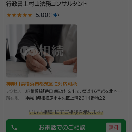
面談の感想
行政書士村山法務コンサルタント
そつなく会話も上手で、依頼以外の事に対しても、分かる範囲で答えてく
ださいました。
star
star
star
star
star
5.00
（
1件
）
契約後の感想
面談なども時間や場所を、こちらの都合に最大限に配慮していただきま
した。
神奈川県横浜市都筑区に対応可能
アクセス
JR相模線「番田」駅改札を出て、県道46号線を北へ歩い
所在地
て約８分
神奈川県相模原市中央区上溝２３１４番地２２
\「いい相続」にてご相談を承ります/
phone
お電話でのご相談
無料