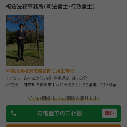
板倉法務事務所（司法書士・行政書士）
経歴：
商店の二代目として生まれ、電子機器のベンチャー企業で取締役営
業部長兼副社長を勤めながら、生前対策・相続の専門家として国内でも指
折りの先生の元で最新の知識とノウハウを身に着けました。『地元密着』を
モットーご依頼人様と手を取り合って、最後まで一緒に悩みを解決するこ
事務所口コミ（抜粋）：
とをお約束します。 相続・遺言・生前対策専門の行政書士。インターネット
で全国対応。見積り比較サイトでの口コミ評価は5段階中4.9と親切丁寧
account_circle
満足度 5.0
ご利用時期：2026/1
な対応が評価されている。相談は完全無料。電話・メール・ZOOMで完結
面談の感想
する「リモート遺言状サービス」を展開中。
すぐ来てくれた。全部やってくれると言われたので、頼りになると感じ
た。
契約後の感想
メールでの質問にも、すぐに回答してくれて、疑問点が解消した
神奈川県横浜市都筑区に対応可能
アクセス
みなとみらい線 馬車道駅 徒歩３分
『相続』『遺言』『終活』『家族信託』は、ご本人様だけでな
所在地
神奈川県横浜市中区弁天通３丁目３９番地 ２０７号室
く、ご家族の方々の幸せな人生に大きな影響を与えると
ても大切なものです。 私共の事務所では、ご依頼人様
\「いい相続」にてご相談を承ります/
が一生をかけて築いた大切な財産や、ご先祖様から受
け継がれてきた資産を、最も良い形でご家族に受け継
phone
お電話でのご相談
無料
資格等：
終活カウンセラー、相続手続カウンセラー、相続診断士、行
いでいただくお手伝いをさせていただきます。また、財
政書士
産以上に大切なご家族の絆を守ること、ご依頼人様の想