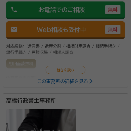
phone
お電話でのご相談
無料
mail
Web相談も受付中
無料
対応業務：
遺言書 / 遺産分割 / 相続財産調査 / 相続手続き /
銀行手続き / 戸籍収集 / 相続人調査
初回面談無料
所属する専門家：
この事務所の詳細を見る
坪井 純一（つぼい じゅんいち）
特定行政書士
高橋行政書士事務所
資格等：
行政書士
所属団体：
神奈川行政書士会