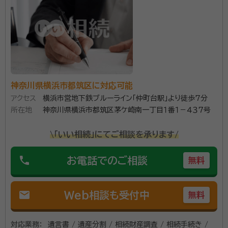
経歴：
相続業務歴20年
事務所口コミ（抜粋）：
account_circle
満足度 5.0
ご利用時期：2026/5
面談の感想
共働きのため、日曜日に自宅まで来ていただき、助かりました。説明もわ
かりやすく、費用も明確だったのでそのままお願いすることにいたしまし
た。
神奈川県横浜市都筑区に対応可能
契約後の感想
アクセス
横浜市営地下鉄ブルーライン「仲町台駅」より徒歩7分
依頼後の質問や要望にも素早く対応していただけ、何度でも回答してく
所在地
神奈川県横浜市都筑区茅ケ崎南一丁目１番１－４３７号
ださること。
\「いい相続」にてご相談を承ります/
横浜市の相続・遺言に関するご相談ならソワレ司法書士法人へ。
相続のご相談は【完全無料】。【横浜駅徒歩5分】 横浜市内で財
phone
お電話でのご相談
無料
産・不動産の相続・相続放棄・終活にお悩みの方はお気軽にご相
談ください。 相続の相談実績年間約1,000件。豊富な相談実績
で安心してお任せいただけます。 横浜での相続に精通したプロ
mail
Web相談も受付中
無料
資格等：
司法書士、行政書士、相続診断士
チームが、相続法務から税務にいたるまでお客様をフルサポート
します。 面談は土日やオンライン、ご自宅への出張面談も可能で
所属団体：
神奈川県司法書士会・神奈川県行政書士会
対応業務：
遺言書 / 遺産分割 / 相続財産調査 / 相続手続き /
す。お気軽にご相談ください。