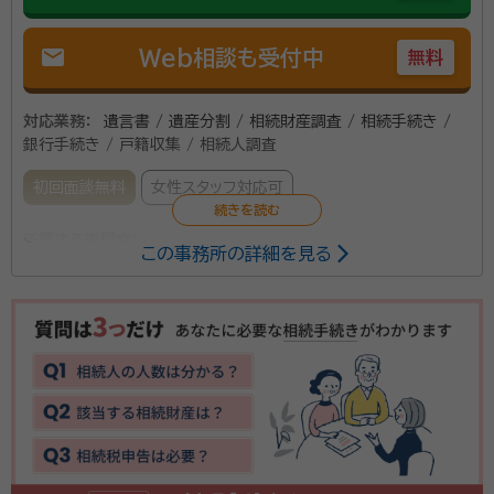
mail
Web相談も受付中
無料
対応業務：
遺言書 / 遺産分割 / 相続財産調査 / 相続手続き /
銀行手続き / 戸籍収集 / 相続人調査
初回面談無料
女性スタッフ対応可
所属する専門家：
この事務所の詳細を見る
村山 愛（むらやま あい）
入国管理局申請取次行政書士 ２級ファイナ
ンシャルプランニング技能士 宅地建物取引士 管理業務主任者 貸金業務
取扱主任者 測量士補 危険物取扱者（乙種４類）
事務所口コミ（抜粋）：
account_circle
満足度 5.0
ご利用時期：2025/6
面談の感想
費用は何処もあまり変わらないだろうと思い、人柄で決めた感じです。