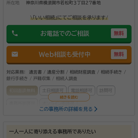
所在地
神奈川県横須賀市若松町３丁目２７番地
\「いい相続」にてご相談を承ります/
phone
お電話でのご相談
無料
mail
Web相談も受付中
無料
対応業務：
遺言書 / 遺産分割 / 相続財産調査 / 相続手続き /
銀行手続き / 戸籍収集 / 相続人調査
初回面談無料
土日相談可
電話相談可
訪問可
事務所面談可
オンライン面談可
この事務所の詳細を見る
所属する専門家：
大友 康生
終活カウンセラー、相続手続カウンセラー、相続診断士、行
一人一人に寄り添える事務所でありたい
政書士