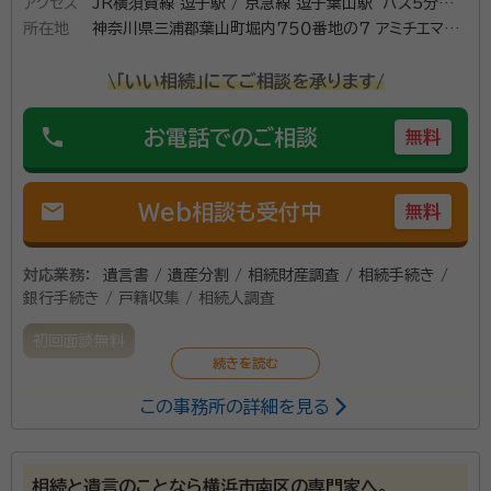
アクセス
JR横須賀線 逗子駅 / 京急線 逗子葉山駅 バス5分ほ
所在地
ど
神奈川県三浦郡葉山町堀内７５０番地の７ アミチエマー
レ葉山ｓｏｌｅ２３
\「いい相続」にてご相談を承ります/
phone
お電話でのご相談
無料
mail
Web相談も受付中
無料
対応業務：
遺言書 / 遺産分割 / 相続財産調査 / 相続手続き /
銀行手続き / 戸籍収集 / 相続人調査
初回面談無料
この事務所の詳細を見る
当事務所は、ご依頼人さまの想いを形にするお手伝い
をさせて頂きます。より良い解決となりますよう、誠心
誠意サポート致します。まずはお気軽にご相談くださ
相続と遺言のことなら横浜市南区の専門家へ。