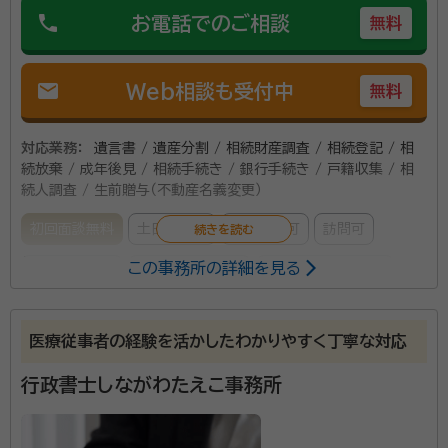
phone
お電話でのご相談
無料
mail
Web相談も受付中
無料
対応業務：
遺言書 / 遺産分割 / 相続財産調査 / 相続登記 / 相
続放棄 / 成年後見 / 相続手続き / 銀行手続き / 戸籍収集 / 相
続人調査 / 生前贈与（不動産名義変更）
初回面談無料
土日相談可
電話相談可
訪問可
この事務所の詳細を見る
事務所面談可
オンライン面談可
女性スタッフ対応可
所属する専門家：
医療従事者の経験を活かしたわかりやすく丁寧な対応
遠藤 匡朗（えんどう まさろう）
司法書士
経歴：
相続業務歴15年
行政書士しながわたえこ事務所
深野 友和（ふかの ともかず）
行政書士