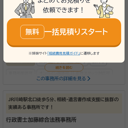
まとめてお見積りを
phone
お電話でのご相談
無料
依頼できます！
mail
Web相談も受付中
無料
一括見積りスタート
無料
対応業務：
遺言書 / 遺産分割 / 生前贈与 / 相続財産調査 / 家
族信託 / 相続手続き / 銀行手続き / 戸籍収集 / 相続人調査
※姉妹サイト
「相続費用見積ガイド」
に遷移します
初回面談無料
土日相談可
電話相談可
訪問可
事務所面談可
オンライン面談可
女性スタッフ対応可
この事務所の詳細を見る
所属する専門家：
尾形 達也（おがた たつや）
行政書士、社会保険労務士、宅地建物取
JR川崎駅北口徒歩５分、相続・遺言書作成支援に抜群の
引士、FP
実績ある事務所です！
経歴：
神奈川県横浜市出身 上場証券会社、衆議院議員秘書、IT上場企業
を経て、横浜市内の葬儀社で常務取締役就任。 その後クルーズ株式会社
行政書士加藤綜合法務事務所
設立に伴い、代表取締役就任（現任）。 クルーズ行政書士事務所代表（現
任）、クルーズ社会保険労務士法人代表（現任）、 一般社団法人テラスライ
事務所口コミ（抜粋）：