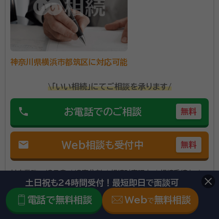
神奈川県横浜市都筑区に対応可能
\「いい相続」にてご相談を承ります/
phone
お電話でのご相談
無料
mail
Web相談も受付中
無料
対応業務：
遺言書 / 遺産分割 / 相続財産調査 / 相続手続き /
土日祝も24時間受付！最短即日で面談可
銀行手続き / 戸籍収集 / 相続人調査
電話で無料相談
Web
無料相談
で