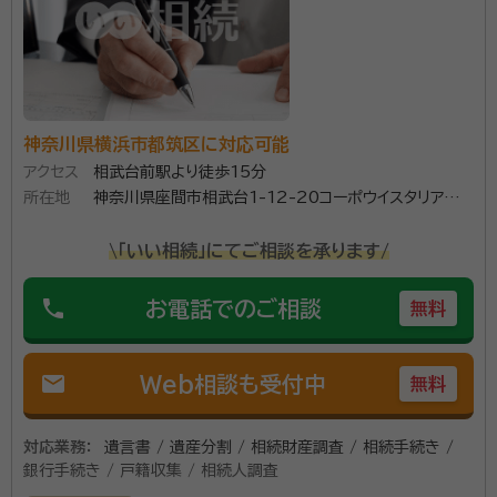
【対応エリア】神奈川県全域 相談無料、横浜市近郊なら
出張も無料です。お問い合わせ下さった方全員に、A4
判フルカラー8ページのハンドブック3種を無料で差し上
神奈川県横浜市都筑区に対応可能
げています。
アクセス
相武台前駅より徒歩15分
所在地
神奈川県座間市相武台1-12-20コーポウイスタリア
資格等：
行政書士
201号
\「いい相続」にてご相談を承ります/
phone
お電話でのご相談
無料
mail
Web相談も受付中
無料
対応業務：
遺言書 / 遺産分割 / 相続財産調査 / 相続手続き /
銀行手続き / 戸籍収集 / 相続人調査