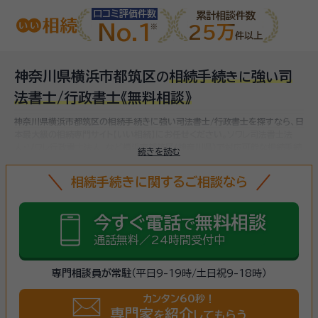
口コミ評価件数
累計相談件数
No.1
25万
件以上
神奈川県横浜市都筑区
相続手続
強
司
の
き
に
い
法書士/行政書士
《無料相談》
神奈川県横浜市都筑区の相続手続きに強い司法書士/行政書士を探すなら、日
本最大級の相続専門サイト【いい相続】にお任せください。
ソワレ司法書士法
人・ソワレ行政書士法人、など
横浜市都筑区(神奈川県)で対応可能な相続手続
続きを読む
きに強い司法書士/行政書士をお探しいただけます。
相続手続きは、被相続人
（故人）の財産を引き継ぐために必要な手続きです。相続人・相続財産の確認、
相続手続きに関するご相談なら
遺言書の確認、遺産分割協議、相続財産の名義変更、相続税の申告・納税（相続
財産が基礎控除額を超えていた場合）など多岐に渡るため、相続手続きに強い
専門家に
まずは相談
しましょう。
今すぐ電話
無料相談
で
通話無料／24時間受付中
専門相談員が常駐
（平日9-19時/土日祝9-18時）
カンタン60秒！
専門家
紹介
を
してもらう