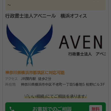
～
行政書士法人アベニール 横浜オフィス
神奈川県横浜市都筑区に対応可能
アクセス
JR関内駅 徒歩2分
所在地
神奈川県横浜市中区不老町一丁目5番地5 柏野ビル3Ｆ
\「いい相続」にてご相談を承ります/
phone
お電話でのご相談
無料