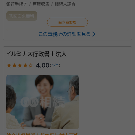
銀行手続き / 戸籍収集 / 相続人調査
初回面談無料
この事務所の詳細を見る
大切な方を亡くした悲しみと、ご自身やご家族の生活や
お仕事で、なかなか相続の手続きに時間を使うことがで
きない方が多いと思います。ご相談者様になるべく負担
イルミナス行政書士法人
にならないように手続きのお手伝いをいたします。
star
star
star
star
star_outline
4.00
（
1件
）