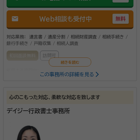
mail
Web相談も受付中
無料
対応業務：
遺言書 / 遺産分割 / 相続財産調査 / 相続手続き /
銀行手続き / 戸籍収集 / 相続人調査
初回面談無料
訪問可
所属する専門家：
この事務所の詳細を見る
古田 智史（フルタ トモフミ）
行政書士、ファイナンシャル・プランナ
ー、相続アドバイザー、銀行ジェロントロジスト
心のこもった対応、柔軟な対応を致します
経歴：
お気楽にご相談ください！
デイジー行政書士事務所
服部脩（ハットリユウ）
特定行政書士
経歴：
私たちはこれまで、常に誠実に業務を遂行することで、お客様との
信頼関係を育んでまいりました。そして、これからも誠実と信頼をモットー
に、お客様、従業員、社会に貢献してまいります。