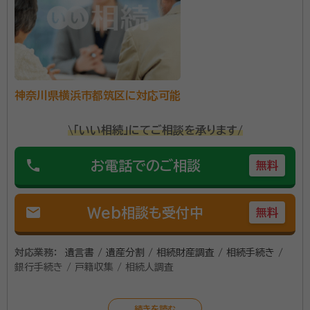
神奈川県横浜市都筑区に対応可能
\「いい相続」にてご相談を承ります/
phone
お電話でのご相談
無料
mail
Web相談も受付中
無料
対応業務：
遺言書 / 遺産分割 / 相続財産調査 / 相続手続き /
銀行手続き / 戸籍収集 / 相続人調査