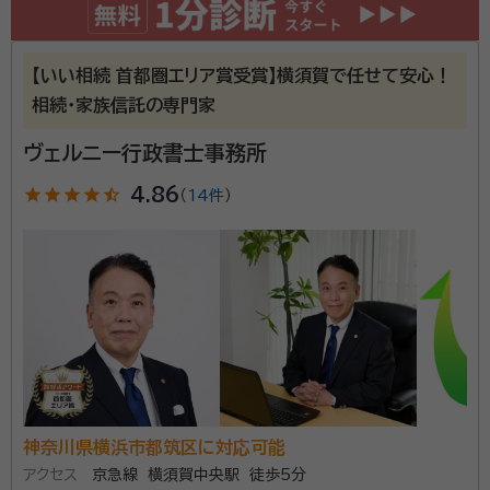
契約後の感想
話し方も丁寧でわかりやすく良かったです。期間は初めてなので早いの
か遅いのかはわかりません。
【いい相続 首都圏エリア賞受賞】横須賀で任せて安心！
資格等：
入国管理局申請取次行政書士 ２級ファイナンシャルプラン
相続・家族信託の専門家
ニング技能士 宅地建物取引士 管理業務主任者 貸金業務
取扱主任者 測量士補 危険物取扱者（乙種４類）
ヴェルニー行政書士事務所
所属団体：
日本行政書士会連合会 / 神奈川県行政書士会 相模原
支部
star
star
star
star
star_half
4.86
（
14件
）
神奈川県横浜市都筑区に対応可能
アクセス
京急線 横須賀中央駅 徒歩5分