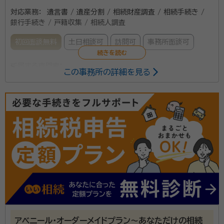
対応業務：
遺言書 / 遺産分割 / 相続財産調査 / 相続手続き /
銀行手続き / 戸籍収集 / 相続人調査
初回面談無料
土日相談可
訪問可
事務所面談可
所属する専門家：
この事務所の詳細を見る
加藤 幹夫（かとう みきお）
行政書士、元神奈川県行政書士会副
会長 前神奈川行政書士政治連盟会長、元日本行政書士政治連盟幹事
長、グループ・行政書士のマインド：代表
相続手続、遺言書作成支援業務について１９９１年１月開
業以来数百件の業務実績があり、いずれも高い評価を
受けています。 お客様に対し、適切なアドバイス及び問
題解決方法のご提案を実践してきました。お気軽にご相
談ください！
所属団体：
神奈川県行政書士会 仲裁ADR法学会
アベニール・オーダーメイドプラン～あなただけの相続