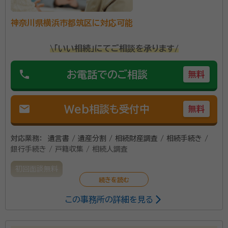
神奈川県横浜市都筑区に対応可能
\「いい相続」にてご相談を承ります/
phone
お電話でのご相談
無料
mail
Web相談も受付中
無料
対応業務：
遺言書 / 遺産分割 / 相続財産調査 / 相続手続き /
銀行手続き / 戸籍収集 / 相続人調査
初回面談無料
この事務所の詳細を見る