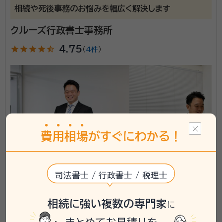
相続や死後事務のお悩みを幅広く解決します
クルーズ行政書士事務所
star
star
star
star
star_half
4.75
（
4件
）
費
用
相
場
がすぐにわかる！
神奈川県横浜市都筑区に対応可能
司法書士 / 行政書士 / 税理士
アクセス
横浜市営地下鉄ブルーライン 港南中央駅 徒歩2分
所在地
神奈川県横浜市港南区港南中央通8番41号
相続に強い複数の専門家
に
\「いい相続」にてご相談を承ります/