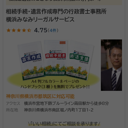
い。
相続手続・遺言作成専門の行政書士事務所
横浜みなみリーガルサービス
star
star
star
star
star_half
4.75
（
4件
）
神奈川県横浜市都筑区に対応可能
アクセス
横浜市営地下鉄ブルーライン蒔田駅から徒歩8分
所在地
神奈川県横浜市南区堀ノ内町1丁目1-2
\「いい相続」にてご相談を承ります/