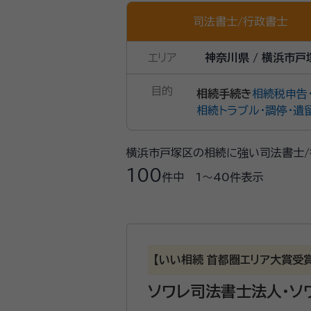
司法書士
/
行政書士
エリア
神奈川県 / 横浜市戸
目的
相続手続き
相続税申告
相続トラブル・調停・遺
横浜市戸塚区の相続に強い司法書士/
100
件中
1〜40
件表示
【いい相続 首都圏エリア大賞受
ソワレ司法書士法人・ソ