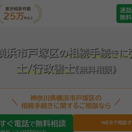
累計相談件数
通話
25万
無料
件以上
横浜市戸塚区
相続手続
の
き
に
士/行政書士
《無料相談》
神奈川県横浜市戸塚区の
相続手続きに関するご相談なら
すぐ電話
無料相談
WEBで相談
で