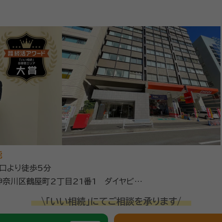
能
西口より徒歩5分
奈川区鶴屋町2丁目21番1 ダイヤビル
ル１階にエネオス様がございます）
\「いい相続」にてご相談を承ります/