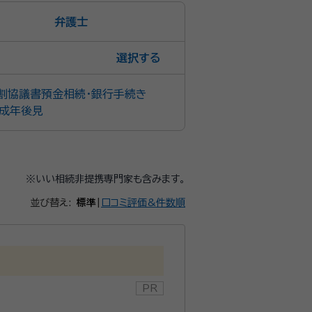
弁護士
選択
割協議書
預金相続・銀行手続き
成年後見
※いい相続非提携専門家も含みます。
並び替え:
標準
|
口コミ評価&件数順