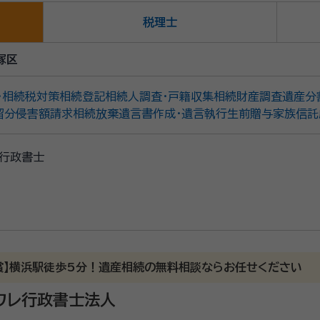
税理士
塚区
・相続税対策
相続登記
相続人調査・戸籍収集
相続財産調査
遺産分
留分侵害額請求
相続放棄
遺言書作成・遺言執行
生前贈与
家族信託
行政書士
賞】横浜駅徒歩5分！遺産相続の無料相談ならお任せください
ワレ行政書士法人