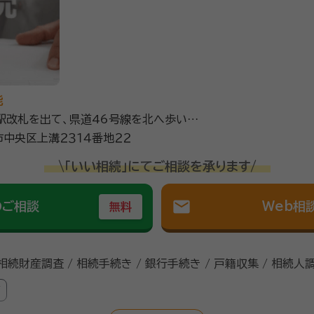
能
」駅改札を出て、県道46号線を北へ歩いて
中央区上溝２３１４番地２２
\「いい相続」にてご相談を承ります/
mail
のご相談
Web相
無料
 相続財産調査 / 相続手続き / 銀行手続き / 戸籍収集 / 相続人
可