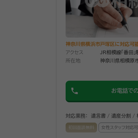
神奈川県横浜市戸塚区に対応可
アクセス
JR相模線「番田
所在地
約８分
神奈川県相模原市
phone
お電話で
対応業務：
遺言書 / 遺産分割 /
初回面談無料
女性スタッフ対応