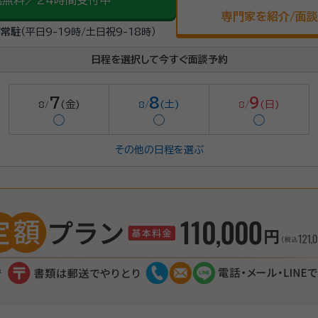
話無料／24時間受付中
専門家を紹介/面
が常駐
（平日9-19時/土日祝9-18時）
日程を選択して今すぐ面談予約
7
8
9
(金)
(土)
(日)
8/
8/
8/
◯
◯
◯
その他の日程を選ぶ