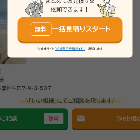
まとめてお見積りを
依頼できます！
ていただき、助かりました。説明もわかりやすく、費用も明確だったのでそ
一括見積りスタート
無料
していただけ、何度でも回答してくださること。
※姉妹サイト
「相続費用見積ガイド」
に遷移します
らソワレ司法書士法人へ。 相続のご相談は【完全無料】。【横浜駅徒歩5分
相談ください。 相続の相談実績年間約1,000件。豊富な相談実績で安心し
法務から税務にいたるまでお客様をフルサポートします。 面談は土日や
能
分
区生田7-9-3-507
続診断士
\「いい相続」にてご相談を承ります/
神奈川県行政書士会
mail
のご相談
Web相
無料