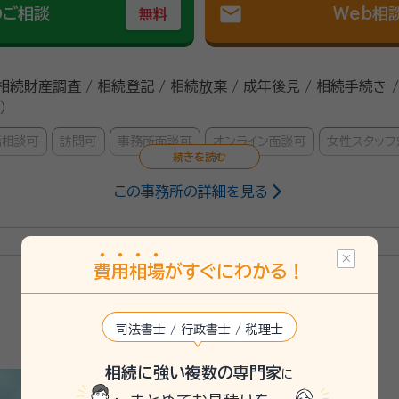
mail
のご相談
Web相
無料
 相続財産調査 / 相続登記 / 相続放棄 / 成年後見 / 相続手続き 
）
話相談可
訪問可
事務所面談可
オンライン面談可
女性スタッフ
この事務所の詳細を見る
）
司法書士
費
用
相
場
がすぐにわかる！
行政書士
司法書士 / 行政書士 / 税理士
相続に強い複数の専門家
に
26/5