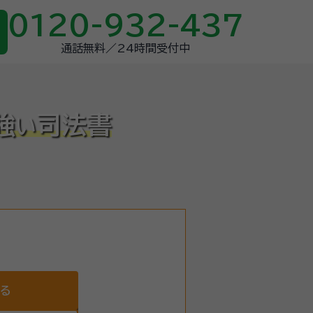
0120-932-437
通話無料／24時間受付中
強
司法書
い
する