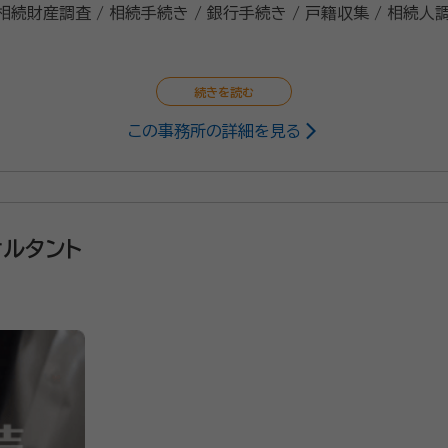
 相続財産調査 / 相続手続き / 銀行手続き / 戸籍収集 / 相続人
この事務所の詳細を見る
25/7
事に対しても、分かる範囲で答えてくださいました。
ルタント
都合に最大限に配慮していただきました。