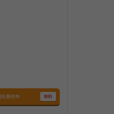
のままお願いすることにいたしまし
】 横浜市内で財産・不動産の相続・相
てお任せいただけます。 横浜で
オンライン、ご自宅への出張面談も可能
談も受付中
無料