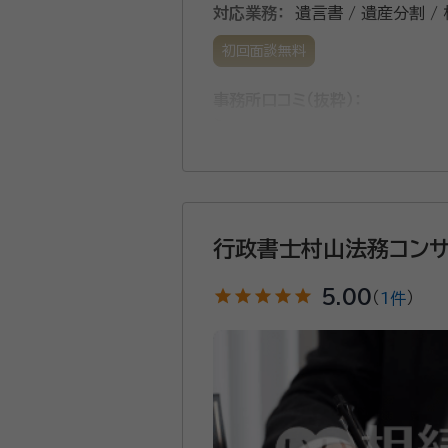
対応業務：
遺言書 / 遺産分割 /
初回面談無料
事務所口コミ（抜粋）：
account_circle
満足度 4.0
ご利用時期：20
面談の感想
そつなく会話も上手で、依頼以外の
契約後の感想
行政書士村山法務コンサ
面談なども時間や場所を、こちらの
star
star
star
star
star
5.00
（
1件
）