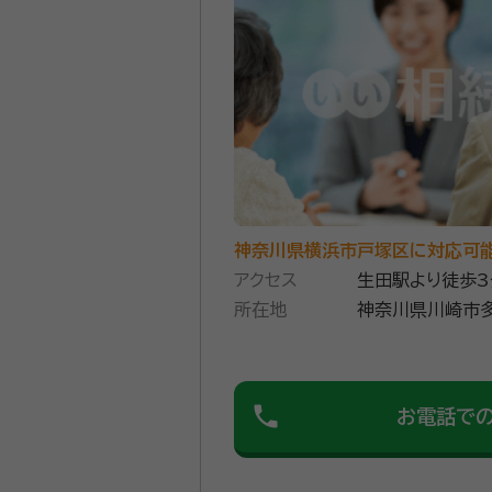
面談の感想
共働きのため、日曜日に自宅まで来
た。
契約後の感想
依頼後の質問や要望にも素早く対応
横浜市の相続・遺言に関するご相談な
続放棄・終活にお悩みの方はお気軽にご
の相続に精通したプロチームが、相続
神奈川県横浜市戸塚区に対応可
です。お気軽にご相談ください。
アクセス
生田駅より徒歩3
所在地
神奈川県川崎市多摩
資格等：
司法書士、行政書士、相
所属団体：
神奈川県司法書士会・
phone
お電話で