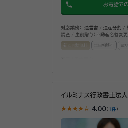
phone
お電話で
対応業務：
遺言書 / 遺産分割 /
調査 / 生前贈与（不動産名義変更
初回面談無料
土日相談可
電
所属する専門家：
遠藤 匡朗（えんどう まさろう
経歴：
相続業務歴15年
深野 友和（ふかの ともかず）
イルミナス行政書士法人
経歴：
相続業務歴20年
star
star
star
star
star_outline
4.00
（
1件
）
事務所口コミ（抜粋）：
account_circle
満足度 5.0
ご利用時期：20