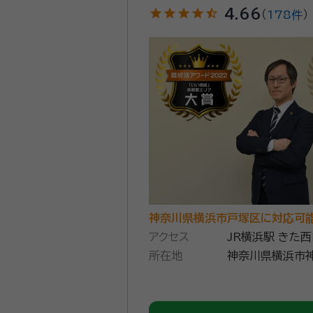
star
star
star
star
star_half
4.66
（
178件
）
神奈川県横浜市戸塚区に対応可
アクセス
JR横浜駅 きた
所在地
神奈川県横浜市神
504（ダイヤビ