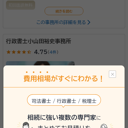
初回面談無料
この事務所の詳細を見る
民間金融機関に３４年間勤務した後、令和元年に独立し
ました。金融機関在籍中 数多くのお客様のご相続に寄
り添って参りました。さいたま市生涯学習人材バンクに
行政書士小山田裕史事務所
遺言の講師として登録しております。
star
star
star
star
star_half
4.75
（
4件
）
費
用
相
場
がすぐにわかる！
司法書士 / 行政書士 / 税理士
相続に強い複数の専門家
に
埼玉県さいたま市岩槻区に対応可能
アクセス
JR東大宮駅 徒歩7分