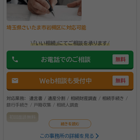
面談の感想
面談時、穏やかに高齢の母のペースに合わせてわかりやすく説明して下
さいました。円満に話がまとまりそうだと感じたので依頼いたしました。
契約後の感想
埼玉県さいたま市岩槻区に対応可能
ショートメールで１つ１つ確認してくれたり、安心感がありました。シンプ
ルで良かったです。
\「いい相続」にてご相談を承ります/
相続費用については定額１０万円（実費費用は除く）で安
phone
お電話でのご相談
無料
心の料金体系。ただし、相続人の間で揉めている場合は
別途費用が発生します。 また、不動産実務の経験（１５
年）を活かして、不動産（売買・賃貸・借地物件・底地物
mail
Web相談も受付中
無料
件・不動産競売・家賃滞納等）に関することなら、当社へ
資格等：
行政書士, 宅地建物取引士・賃貸不動産経営管理士・管理
お任せください。弁護士・税理士・司法書士・社会保険労
対応業務：
遺言書 / 遺産分割 / 相続財産調査 / 相続手続き /
業務主任者
務士といった各専門家と連携しながら万全の対応がで
銀行手続き / 戸籍収集 / 相続人調査
所属団体：
埼玉県行政書士会
きます。
初回面談無料
この事務所の詳細を見る