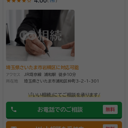
star
star
star
star
star_outline
4.00
（
1件
）
も取得しました。 会社勤務では、財務経理、総務、マーケティングなどの部
門を経験しました。 そごうでは、大宮そごうの開店のため、資金関連の業
account_circle
満足度 5.0
ご利用時期：2024/6
務構築から運営までを行いました。これには、横浜そごうでの開店応援が
面談の感想
参考になりました。 日清食品の財務経理部では、明星食品やニッキーフー
紹介依頼してその日のうち電話連絡頂き自宅まで来て頂きました。こち
ズのM&Aに携わりました。 その後、JR東日本との電子乗車券（SUICA)
らの状況を親身になって聞いて頂き、対応方法なども分かりやすく例を
による業務提携を行い、併せて経費精算システムのビジネスモデル特許も
挙げて説明して頂きました。見積もり表など提示して頂いたので即刻依
取得しました。 現在は、さいたま市にて相続手続・遺言原案作成、在留資
頼する事に決めました。
格申請取次、会計記帳の行政書士事務所を運営しております。 社会福祉
法人 真宏会 まみ保育園 監事。 埼玉県行政書士会大宮支部 理事。
契約後の感想
契約後も対応状況など電話及びメールにて報告頂き安心してお任せ出来
ました。
埼玉県さいたま市岩槻区に対応可能
相続は、悲しみの中で始まります。 最初は、何をどうす
アクセス
JR埼京線 浦和駅 徒歩10分
ればよいのか分からない事だらけかもしれません。 しか
所在地
埼玉県さいたま市浦和区仲町3-2-1-301
し、必要な手続は、一つずつでも行っていかなければい
\「いい相続」にてご相談を承ります/
けません。そんな時に、お客様に寄り添い、その疑問やお
悩みを解決していくのが私共、専門家の仕事だと思って
phone
資格等：
行政書士
お電話でのご相談
無料
おります。 何をどのようにしたいのか、それをお伝えい
所属団体：
埼玉県行政書士会、さいたま商工会議所
ただければ、そのための手段や方法を考え、お伝えし、
一緒にその悩みを解決していけると思っております。