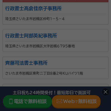
行政書士髙倉佳奈子事務所
埼玉県さいたま市岩槻区仲町１－５－４
行政書士阿部英紀事務所
埼玉県さいたま市岩槻区大字岩槻６７９５番地
齊藤司法書士事務所
さいたま市岩槻区東町二丁目８番２号ＫＵハイツ１階
服部行政書士事務所
土日祝も24時間受付！最短即日で面談可
電話で無料相談
Web
無料相談
埼玉県さいたま市岩槻区東岩槻4丁目12番地7南平野団地14-
で
102