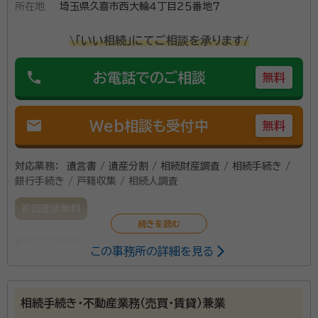
所在地
埼玉県久喜市西大輪４丁目２５番地７
\「いい相続」にてご相談を承ります/
phone
お電話でのご相談
無料
mail
Web相談も受付中
無料
対応業務：
遺言書 / 遺産分割 / 相続財産調査 / 相続手続き /
銀行手続き / 戸籍収集 / 相続人調査
初回面談無料
所属する専門家：
この事務所の詳細を見る
平井 晃幸（ひらい てるゆき）
行政書士
所属団体：
埼玉県行政書士会
相続手続き・不動産業務（売買・賃貸）兼業