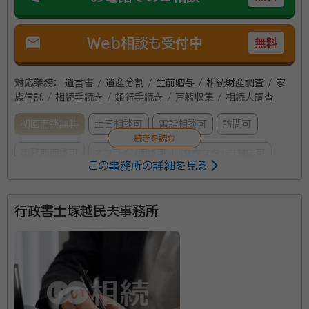
mail
Web相談も受付中
無料
対応業務：
遺言書 / 遺産分割 / 生前贈与 / 相続財産調査 / 家
族信託 / 相続手続き / 銀行手続き / 戸籍収集 / 相続人調査
初回面談無料
土日相談可
電話相談可
訪問可
事務所面談可
オンライン面談可
女性スタッフ対応可
この事務所の詳細を見る
所属する専門家：
行政書士塚越民夫事務所
大橋 章（おおはし あきら）
行政書士、宅地建物取引士・賃貸不動産
経営管理士・管理業務主任者
経歴：
埼玉県川口市出身 不動産実務経験15年
事務所口コミ（抜粋）：
account_circle
満足度 5.0
ご利用時期：2026/6