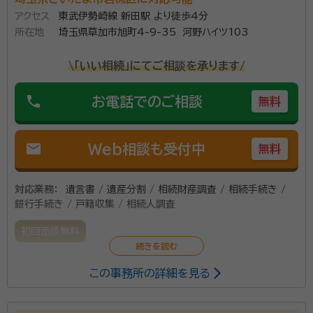
アクセス
東武伊勢崎線 新田駅 より徒歩4分
所在地
埼玉県草加市旭町4-9-35 河野ハイツ103
\「いい相続」にてご相談を承ります/
phone
お電話でのご相談
無料
mail
Web相談も受付中
無料
対応業務：
遺言書 / 遺産分割 / 相続財産調査 / 相続手続き /
銀行手続き / 戸籍収集 / 相続人調査
初回面談無料
この事務所の詳細を見る
煩わしい遺産相続の問題を専門家として解決します。
資格等：
行政書士