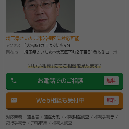
ムーズに進めて参ります。
所属団体：
埼玉県行政書士会
埼玉県さいたま市岩槻区に対応可能
アクセス
「大宮駅」東口より徒歩9分
所在地
埼玉県さいたま市大宮区下町２丁目５１番地８ コーポＫ
ＥＮ５階５０２
\「いい相続」にてご相談を承ります/
phone
お電話でのご相談
無料
mail
Web相談も受付中
無料
対応業務：
遺言書 / 遺産分割 / 相続財産調査 / 相続手続き /
銀行手続き / 戸籍収集 / 相続人調査