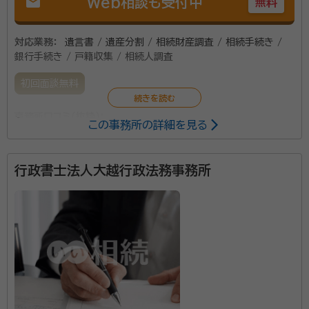
mail
Web相談も受付中
無料
対応業務：
遺言書 / 遺産分割 / 相続財産調査 / 相続手続き /
銀行手続き / 戸籍収集 / 相続人調査
初回面談無料
事務所口コミ（抜粋）：
この事務所の詳細を見る
account_circle
満足度 4.0
ご利用時期：2021/3
行政書士法人大越行政法務事務所
JR浦和駅より徒歩10分のところに事務所を構え、地域
密着型のお手伝いをさせていただいております。 遺産
相続や相続手続きなどでお悩みの方はお気軽にお問い
合わせください。しっかりとお話をお伺いし、遺産相続
に関する専門的なアドバイスをさせていただきます。