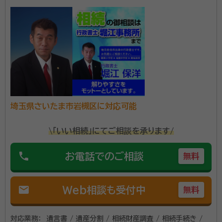
埼玉県さいたま市岩槻区に対応可能
\「いい相続」にてご相談を承ります/
phone
お電話でのご相談
無料
mail
Web相談も受付中
無料
対応業務：
遺言書 / 遺産分割 / 相続財産調査 / 相続手続き /