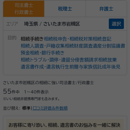
司法書士
税理士
弁護士
行政書士
エリア
埼玉県 / さいたま市岩槻区
選択
目的
相続手続き
相続税申告・相続税対策
相続登記
相続人調査・戸籍収集
相続財産調査
遺産分割協議書
預金相続・銀行手続き
相続トラブル・調停・遺留分侵害額請求
相続放棄
遺言書作成・遺言執行
生前贈与
家族信託
成年後見
さいたま市岩槻区の相続に強い司法書士/行政書士
55
件中
1〜40
件表示
※いい相続非提携専門家も含みます。
並び替え:
標準
|
口コミ評価&件数順
お客様に寄り添い、相続、遺言書のお悩みを一緒に解決