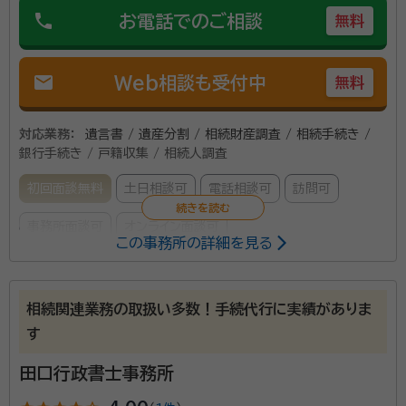
phone
お電話でのご相談
無料
mail
Web相談も受付中
無料
対応業務：
遺言書 / 遺産分割 / 相続財産調査 / 相続手続き /
銀行手続き / 戸籍収集 / 相続人調査
初回面談無料
土日相談可
電話相談可
訪問可
事務所面談可
オンライン面談可
この事務所の詳細を見る
所属する専門家：
服部 俊明（はっとり としあき）
特定行政書士、申請取次行政書
相続関連業務の取扱い多数！手続代行に実績がありま
士、丁種会員（出張封印）日商簿記２級、相続法務指導員
す
経歴：
東京都世田谷区の下北沢で生まれましたが、その後、埼玉県大宮市
（現：さいたま市大宮区）に移り住み、私立巣鴨高等学校、法政大学にて学
田口行政書士事務所
び、会社勤務（株式会社そごう、日清食品ホールディングス株式会社）を経
て、埼玉県行政書士会に登録、その後、申請取次行政書士、特定行政書士
事務所口コミ（抜粋）：