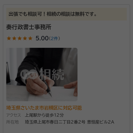
所属団体：
埼玉県行政書士会
出張でも相談可！相続の相談は無料です。
奏行政書士事務所
star
star
star
star
star
5.00
（
2件
）
埼玉県さいたま市岩槻区に対応可能
アクセス
上尾駅から徒歩12分
所在地
埼玉県上尾市春日二丁目２番２号 恵恒産ビル２Ａ