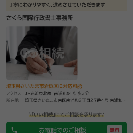
丁寧にわかりやすく、進めさせていただきます
さくら国際行政書士事務所
埼玉県さいたま市岩槻区に対応可能
アクセス
JR京浜東北線 南浦和駅 徒歩3分
所在地
埼玉県さいたま市南区南浦和２丁目２７番４号 南浦和マ
ンション６０１号
\「いい相続」にてご相談を承ります/
phone
お電話でのご相談
無料