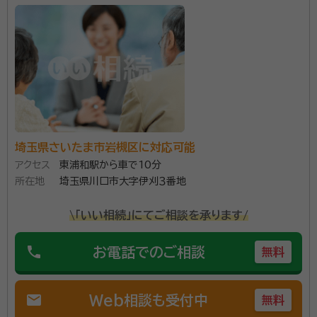
トは一社しか紹介されてないのでわかりませんが、まだ終わってませんが
契約出来て良かったです。
契約後の感想
まだ依頼してから終ってないのでわかりません。一度ショートメール来た
くらいです。
資格等：
行政書士
所属団体：
埼玉県行政書士会
埼玉県さいたま市岩槻区に対応可能
アクセス
東浦和駅から車で10分
所在地
埼玉県川口市大字伊刈３番地
\「いい相続」にてご相談を承ります/
phone
お電話でのご相談
無料
mail
Web相談も受付中
無料