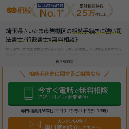
口コミ評価件数
累計相談件数
No.1
25万
件以上
埼玉県
市岩槻区
相続手続
強
司
さ
い
た
ま
の
き
に
い
法書士/行政書士
《無料相談》
埼玉県さいたま市岩槻区の相続手続きに強い司法書士/行政書士を探すなら、
日本最大級の相続専門サイト【いい相続】にお任せください。
さいたま市岩槻区
(埼玉県)で対応可能な相続手続きに強い司法書士/行政書士をお探しいただ
続きを読む
けます。
相続手続きは、被相続人（故人）の財産を引き継ぐために必要な手続
きです。相続人・相続財産の確認、遺言書の確認、遺産分割協議、相続財産の名
相続手続きに関するご相談なら
義変更、相続税の申告・納税（相続財産が基礎控除額を超えていた場合）など多
岐に渡るため、相続手続きに強い専門家に
まずは相談
しましょう。
今すぐ電話
無料相談
で
通話無料／24時間受付中
専門相談員が常駐
（平日9-19時/土日祝9-18時）
カンタン60秒！
専門家
紹介
を
してもらう