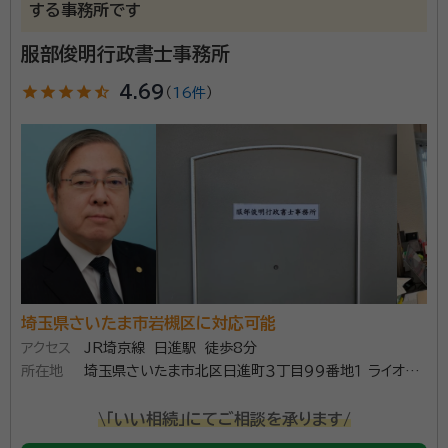
する事務所です
服部俊明行政書士事務所
star
star
star
star
star_half
4.69
（
16件
）
埼玉県さいたま市岩槻区に対応可能
アクセス
JR埼京線 日進駅 徒歩8分
所在地
埼玉県さいたま市北区日進町３丁目９９番地１ ライオン
ズガーデン大宮日進４０２
\「いい相続」にてご相談を承ります/