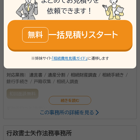
まとめてお見積りを
所在地
埼玉県さいたま市見沼区東大宮4-62-11-102
依頼できます！
\「いい相続」にてご相談を承ります/
一括見積りスタート
無料
phone
お電話でのご相談
無料
mail
Web相談も受付中
無料
※姉妹サイト
「相続費用見積ガイド」
に遷移します
対応業務：
遺言書 / 遺産分割 / 相続財産調査 / 相続手続き /
銀行手続き / 戸籍収集 / 相続人調査
初回面談無料
事務所口コミ（抜粋）：
この事務所の詳細を見る
account_circle
満足度 5.0
ご利用時期：2026/3
面談の感想
行政書士矢作法務事務所
何も分からないので、色々教えて頂き良かったです。依頼を決めたポイン