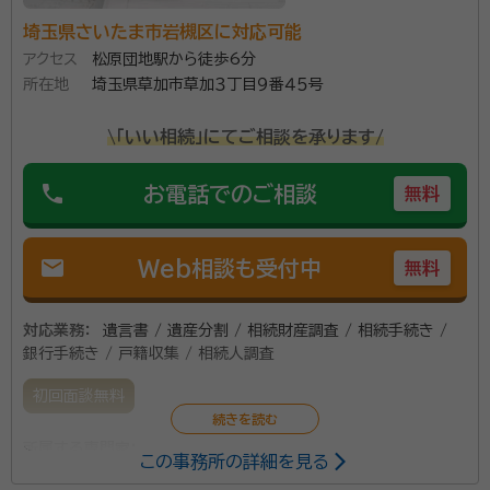
埼玉県さいたま市岩槻区に対応可能
アクセス
松原団地駅から徒歩6分
所在地
埼玉県草加市草加３丁目９番４５号
\「いい相続」にてご相談を承ります/
phone
お電話でのご相談
無料
mail
Web相談も受付中
無料
対応業務：
遺言書 / 遺産分割 / 相続財産調査 / 相続手続き /
銀行手続き / 戸籍収集 / 相続人調査
初回面談無料
所属する専門家：
この事務所の詳細を見る
大越 隆司
行政書士