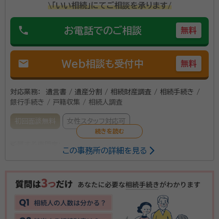
\「いい相続」にてご相談を承ります/
phone
お電話でのご相談
無料
mail
Web相談も受付中
無料
対応業務：
遺言書 / 遺産分割 / 相続財産調査 / 相続手続き /
銀行手続き / 戸籍収集 / 相続人調査
初回面談無料
女性スタッフ対応可
所属する専門家：
この事務所の詳細を見る
吉澤 恵子（よしざわ けいこ）
行政書士、司法書士
事務所口コミ（抜粋）：
account_circle
満足度 5.0
ご利用時期：2023/10
面談の感想