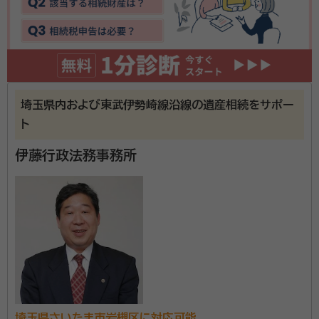
日曜日に自宅まで来ていただき無料面談をしました。何もかもがわから
ず不安でしたが、とても話し易く、説明もわかりやすかったので依頼する
事に決めました。
契約後の感想
安心できる雰囲気があり、とても質問しやすく答えもわかりやすいです。
手続きの流れも説明してくれた上で、とてもはやく助かっています。
埼玉県内および東武伊勢崎線沿線の遺産相続をサポー
相続手続きに関するお手続きは奏行政書士事務所へご
ト
相談ください 相続手続きにおいて書類作成を中心に幅
伊藤行政法務事務所
広くサポートを行っております。 相続のご相談は無料で
す。費用のご心配はせずに、まずはお気軽にご相談くだ
さい。 一人一人の状況に合わせてサポートさせて頂き
資格等：
行政書士、司法書士 / 行政書士
ます。
所属団体：
埼玉県行政書士会、埼玉司法書士会
埼玉県さいたま市岩槻区に対応可能