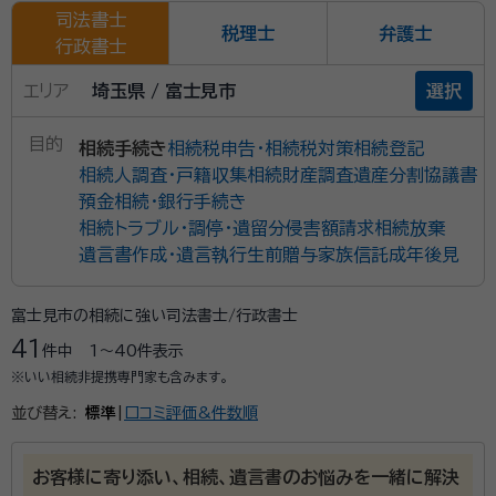
司法書士
税理士
弁護士
行政書士
エリア
埼玉県 / 富士見市
選択
目的
相続手続き
相続税申告・相続税対策
相続登記
相続人調査・戸籍収集
相続財産調査
遺産分割協議書
預金相続・銀行手続き
相続トラブル・調停・遺留分侵害額請求
相続放棄
遺言書作成・遺言執行
生前贈与
家族信託
成年後見
富士見市の相続に強い司法書士/行政書士
41
件中
1〜40
件表示
※いい相続非提携専門家も含みます。
並び替え:
標準
|
口コミ評価&件数順
お客様に寄り添い、相続、遺言書のお悩みを一緒に解決