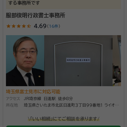
する事務所です
服部俊明行政書士事務所
star
star
star
star
star_half
4.69
（
16件
）
埼玉県富士見市に対応可能
アクセス
JR埼京線 日進駅 徒歩8分
所在地
埼玉県さいたま市北区日進町３丁目９９番地１ ライオン
ズガーデン大宮日進４０２
\「いい相続」にてご相談を承ります/