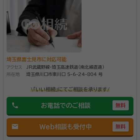
埼玉県富士見市に対応可能
アクセス
JR武蔵野線・埼玉高速鉄道（南北線直通）
所在地
埼玉県川口市東川口 5-6-24-804 号
\「いい相続」にてご相談を承ります/
phone
お電話でのご相談
無料
mail
Web相談も受付中
無料