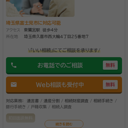
埼玉県富士見市に対応可能
アクセス
東鷺宮駅 徒歩4分
所在地
埼玉県久喜市西大輪４丁目２５番地７
\「いい相続」にてご相談を承ります/
phone
お電話でのご相談
無料
mail
Web相談も受付中
無料
対応業務：
遺言書 / 遺産分割 / 相続財産調査 / 相続手続き /
銀行手続き / 戸籍収集 / 相続人調査
初回面談無料