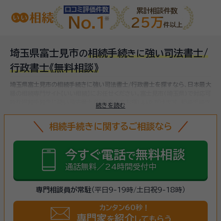
口コミ評価件数
累計相談件数
No.1
25万
件以上
埼玉県富士見市
相続手続
強
司法書士/
の
き
に
い
行政書士
《無料相談》
埼玉県富士見市の相続手続きに強い司法書士/行政書士を探すなら、日本最大
級の相続専門サイト【いい相続】にお任せください。
富士見市(埼玉県)で対応可
能な相続手続きに強い司法書士/行政書士をお探しいただけます。
相続手続き
続きを読む
は、被相続人（故人）の財産を引き継ぐために必要な手続きです。相続人・相続
財産の確認、遺言書の確認、遺産分割協議、相続財産の名義変更、相続税の申
相続手続きに関するご相談なら
告・納税（相続財産が基礎控除額を超えていた場合）など多岐に渡るため、相続
手続きに強い専門家に
まずは相談
しましょう。
今すぐ電話
無料相談
で
通話無料／24時間受付中
専門相談員が常駐
（平日9-19時/土日祝9-18時）
カンタン60秒！
専門家
紹介
を
してもらう