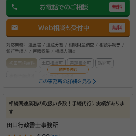
phone
お電話でのご相談
無料
mail
Web相談も受付中
無料
対応業務：
遺言書 / 遺産分割 / 相続財産調査 / 相続手続き /
銀行手続き / 戸籍収集 / 相続人調査
初回面談無料
土日相談可
電話相談可
訪問可
事務所面談可
オンライン面談可
この事務所の詳細を見る
所属する専門家：
服部 俊明（はっとり としあき）
特定行政書士、申請取次行政書
相続関連業務の取扱い多数！手続代行に実績がありま
士、丁種会員（出張封印）日商簿記２級、相続法務指導員
す
経歴：
東京都世田谷区の下北沢で生まれましたが、その後、埼玉県大宮市
（現：さいたま市大宮区）に移り住み、私立巣鴨高等学校、法政大学にて学
田口行政書士事務所
び、会社勤務（株式会社そごう、日清食品ホールディングス株式会社）を経
て、埼玉県行政書士会に登録、その後、申請取次行政書士、特定行政書士
事務所口コミ（抜粋）：