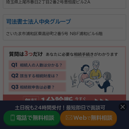
埼玉県上尾市春日2丁目2番2号恵恒産ビル2A
司法書士法人中央グループ
さいたま市浦和区東高砂町2番5号 NBF浦和ビル6階
土日祝も24時間受付！最短即日で面談可
司法書士法人トータルサポート 埼玉事務所
電話で無料相談
Web
無料相談
で
埼玉県上尾市原市561番地3 第一ジュンハイツ102号室