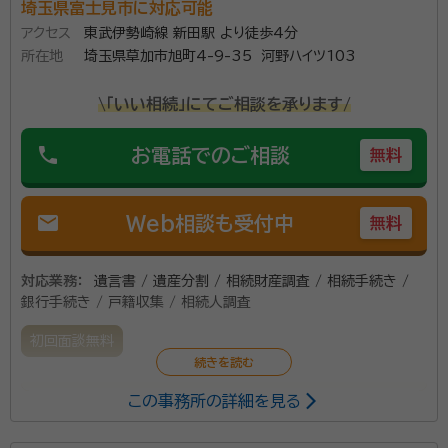
埼玉県富士見市に対応可能
アクセス
東武伊勢崎線 新田駅 より徒歩4分
所在地
埼玉県草加市旭町4-9-35 河野ハイツ103
\「いい相続」にてご相談を承ります/
phone
お電話でのご相談
無料
mail
Web相談も受付中
無料
対応業務：
遺言書 / 遺産分割 / 相続財産調査 / 相続手続き /
銀行手続き / 戸籍収集 / 相続人調査
初回面談無料
この事務所の詳細を見る
煩わしい遺産相続の問題を専門家として解決します。
資格等：
行政書士