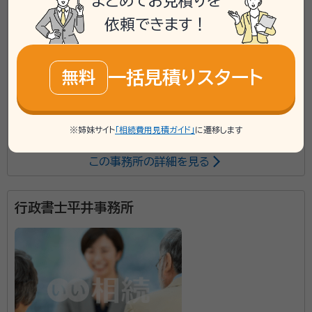
まとめてお見積りを
依頼できます！
mail
Web相談も受付中
無料
一括見積りスタート
無料
対応業務：
遺言書 / 遺産分割 / 相続財産調査 / 相続手続き /
銀行手続き / 戸籍収集 / 相続人調査
初回面談無料
※姉妹サイト
「相続費用見積ガイド」
に遷移します
この事務所の詳細を見る
行政書士平井事務所