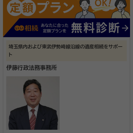
日曜日に自宅まで来ていただき無料面談をしました。何もかもがわから
ず不安でしたが、とても話し易く、説明もわかりやすかったので依頼する
事に決めました。
契約後の感想
安心できる雰囲気があり、とても質問しやすく答えもわかりやすいです。
手続きの流れも説明してくれた上で、とてもはやく助かっています。
埼玉県内および東武伊勢崎線沿線の遺産相続をサポー
相続手続きに関するお手続きは奏行政書士事務所へご
ト
相談ください 相続手続きにおいて書類作成を中心に幅
伊藤行政法務事務所
広くサポートを行っております。 相続のご相談は無料で
す。費用のご心配はせずに、まずはお気軽にご相談くだ
さい。 一人一人の状況に合わせてサポートさせて頂き
資格等：
行政書士、司法書士 / 行政書士
ます。
所属団体：
埼玉県行政書士会、埼玉司法書士会