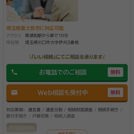
ムーズに進めて参ります。
所属団体：
埼玉県行政書士会
埼玉県富士見市に対応可能
アクセス
東浦和駅から車で10分
所在地
埼玉県川口市大字伊刈３番地
\「いい相続」にてご相談を承ります/
phone
お電話でのご相談
無料
mail
Web相談も受付中
無料
対応業務：
遺言書 / 遺産分割 / 相続財産調査 / 相続手続き /
銀行手続き / 戸籍収集 / 相続人調査
初回面談無料