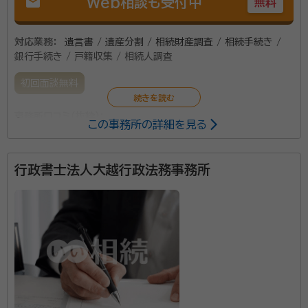
mail
Web相談も受付中
無料
対応業務：
遺言書 / 遺産分割 / 相続財産調査 / 相続手続き /
銀行手続き / 戸籍収集 / 相続人調査
初回面談無料
事務所口コミ（抜粋）：
この事務所の詳細を見る
account_circle
満足度 4.0
ご利用時期：2021/3
行政書士法人大越行政法務事務所
JR浦和駅より徒歩10分のところに事務所を構え、地域
密着型のお手伝いをさせていただいております。 遺産
相続や相続手続きなどでお悩みの方はお気軽にお問い
合わせください。しっかりとお話をお伺いし、遺産相続
に関する専門的なアドバイスをさせていただきます。