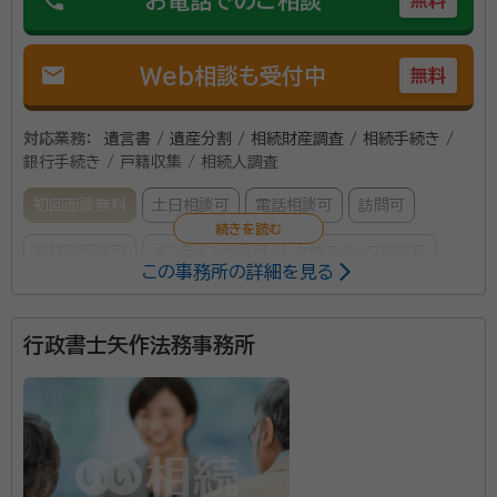
mail
Web相談も受付中
無料
対応業務：
遺言書 / 遺産分割 / 相続財産調査 / 相続手続き /
銀行手続き / 戸籍収集 / 相続人調査
初回面談無料
土日相談可
電話相談可
訪問可
事務所面談可
オンライン面談可
女性スタッフ対応可
この事務所の詳細を見る
所属する専門家：
行政書士矢作法務事務所
宮口靖
行政書士、海事代理士
経歴：
都立航空高専、都立大学出身、運送業と不動産業の経営管理経験
有。建設業決算、経審、入札を得意とします。
相続・遺言・遺産分割協議・預金、不動産の名義変更・事
業の受け継ぎ等、相続や遺言について、丁寧にそしてス