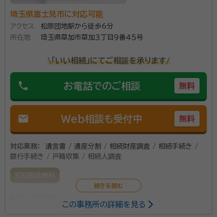
埼玉県富士見市に対応可能
アクセス
松原団地駅から徒歩6分
所在地
埼玉県草加市草加３丁目９番４５号
\「いい相続」にてご相談を承ります/
phone
お電話でのご相談
無料
mail
Web相談も受付中
無料
対応業務：
遺言書 / 遺産分割 / 相続財産調査 / 相続手続き /
銀行手続き / 戸籍収集 / 相続人調査
初回面談無料
所属する専門家：
この事務所の詳細を見る
大越 隆司
行政書士