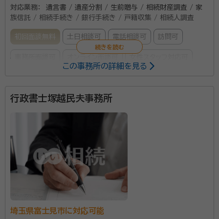
対応業務：
遺言書 / 遺産分割 / 生前贈与 / 相続財産調査 / 家
族信託 / 相続手続き / 銀行手続き / 戸籍収集 / 相続人調査
初回面談無料
土日相談可
電話相談可
訪問可
事務所面談可
オンライン面談可
女性スタッフ対応可
この事務所の詳細を見る
所属する専門家：
行政書士塚越民夫事務所
大橋 章（おおはし あきら）
行政書士、宅地建物取引士・賃貸不動産
経営管理士・管理業務主任者
経歴：
埼玉県川口市出身 不動産実務経験15年
事務所口コミ（抜粋）：
account_circle
満足度 5.0
ご利用時期：2026/6
面談の感想
面談時、穏やかに高齢の母のペースに合わせてわかりやすく説明して下
さいました。円満に話がまとまりそうだと感じたので依頼いたしました。
契約後の感想
埼玉県富士見市に対応可能
ショートメールで１つ１つ確認してくれたり、安心感がありました。シンプ