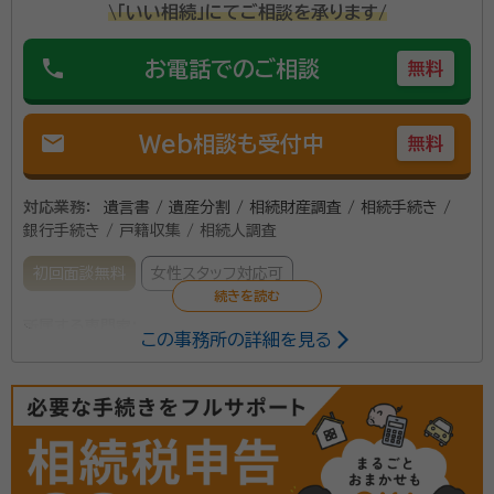
\「いい相続」にてご相談を承ります/
phone
お電話でのご相談
無料
mail
Web相談も受付中
無料
対応業務：
遺言書 / 遺産分割 / 相続財産調査 / 相続手続き /
銀行手続き / 戸籍収集 / 相続人調査
初回面談無料
女性スタッフ対応可
所属する専門家：
この事務所の詳細を見る
吉澤 恵子（よしざわ けいこ）
行政書士、司法書士
事務所口コミ（抜粋）：
account_circle
満足度 5.0
ご利用時期：2023/10
面談の感想