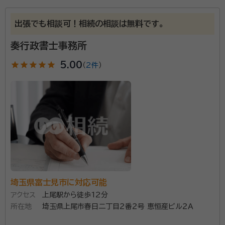
所属団体：
埼玉県行政書士会
出張でも相談可！相続の相談は無料です。
奏行政書士事務所
star
star
star
star
star
5.00
（
2件
）
埼玉県富士見市に対応可能
アクセス
上尾駅から徒歩12分
所在地
埼玉県上尾市春日二丁目２番２号 恵恒産ビル２Ａ