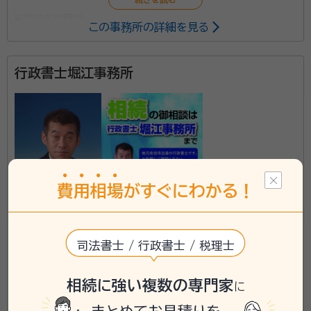
所属する専門家：
この事務所の詳細を見る
矢作 豪進（やはぎ ごうしん）
行政書士
行政書士堀江事務所
資格等：
行政書士
所属団体：
埼玉県行政書士会
費
用
相
場
がすぐにわかる！
埼玉県富士見市に対応可能
司法書士 / 行政書士 / 税理士
\「いい相続」にてご相談を承ります/
相続に強い複数の専門家
に
phone
お電話でのご相談
無料