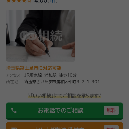
star
star
star
star
star_outline
4.00
（
1件
）
も取得しました。 会社勤務では、財務経理、総務、マーケティングなどの部
門を経験しました。 そごうでは、大宮そごうの開店のため、資金関連の業
account_circle
満足度 5.0
ご利用時期：2024/6
務構築から運営までを行いました。これには、横浜そごうでの開店応援が
面談の感想
参考になりました。 日清食品の財務経理部では、明星食品やニッキーフー
紹介依頼してその日のうち電話連絡頂き自宅まで来て頂きました。こち
ズのM&Aに携わりました。 その後、JR東日本との電子乗車券（SUICA)
らの状況を親身になって聞いて頂き、対応方法なども分かりやすく例を
による業務提携を行い、併せて経費精算システムのビジネスモデル特許も
挙げて説明して頂きました。見積もり表など提示して頂いたので即刻依
取得しました。 現在は、さいたま市にて相続手続・遺言原案作成、在留資
頼する事に決めました。
格申請取次、会計記帳の行政書士事務所を運営しております。 社会福祉
法人 真宏会 まみ保育園 監事。 埼玉県行政書士会大宮支部 理事。
契約後の感想
契約後も対応状況など電話及びメールにて報告頂き安心してお任せ出来
ました。
埼玉県富士見市に対応可能
相続は、悲しみの中で始まります。 最初は、何をどうす
アクセス
JR埼京線 浦和駅 徒歩10分
ればよいのか分からない事だらけかもしれません。 しか
所在地
埼玉県さいたま市浦和区仲町3-2-1-301
し、必要な手続は、一つずつでも行っていかなければい
\「いい相続」にてご相談を承ります/
けません。そんな時に、お客様に寄り添い、その疑問やお
悩みを解決していくのが私共、専門家の仕事だと思って
phone
資格等：
行政書士
お電話でのご相談
無料
おります。 何をどのようにしたいのか、それをお伝えい
所属団体：
埼玉県行政書士会、さいたま商工会議所
ただければ、そのための手段や方法を考え、お伝えし、
一緒にその悩みを解決していけると思っております。