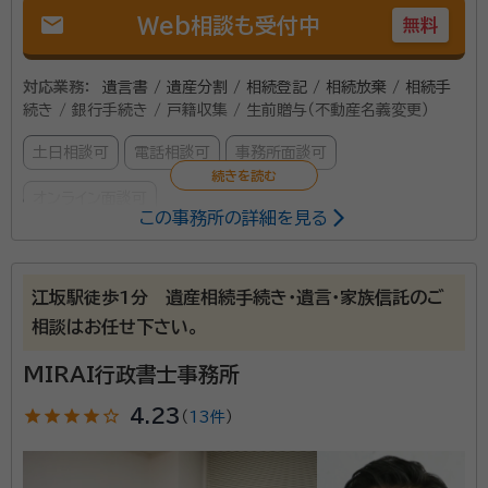
mail
Web相談も受付中
無料
対応業務：
遺言書 / 遺産分割 / 相続登記 / 相続放棄 / 相続手
続き / 銀行手続き / 戸籍収集 / 生前贈与（不動産名義変更）
土日相談可
電話相談可
事務所面談可
オンライン面談可
この事務所の詳細を見る
所属する専門家：
松本 啓佑（マツモト ケイスケ）
司法書士、歯科医師国家試験合格
江坂駅徒歩1分 遺産相続手続き・遺言・家族信託のご
者
相談はお任せ下さい。
MIRAI行政書士事務所
事前にご連絡いただければ土日祝日も対応可能です。 経験豊富
な司法書士が丁寧かつスピーディーに対応させていただきま
star
star
star
star
star_outline
4.23
（
13件
）
す。 不動産や預貯金等の相続手続き、遺言書の作成、遺産整理
手続き、相続放棄、家族信託、生前贈与等幅広く対応しておりま
す。 依頼者様のご要望に添いながら最も望ましいご提案をさせ