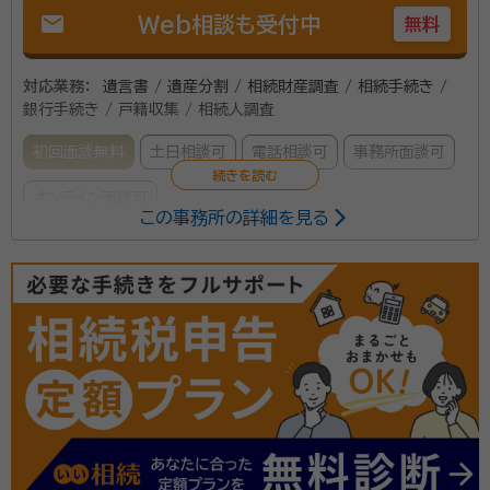
mail
Web相談も受付中
無料
対応業務：
遺言書 / 遺産分割 / 相続財産調査 / 相続手続き /
銀行手続き / 戸籍収集 / 相続人調査
初回面談無料
土日相談可
電話相談可
事務所面談可
オンライン面談可
この事務所の詳細を見る
所属する専門家：
綿谷 俊彦（わたたに としひこ）
代表行政書士
経歴：
平成27年：行政書士事務所開業 平成29年：行政書士事務所を法
人化
事務所口コミ（抜粋）：
account_circle
満足度 5.0
ご利用時期：2021/8