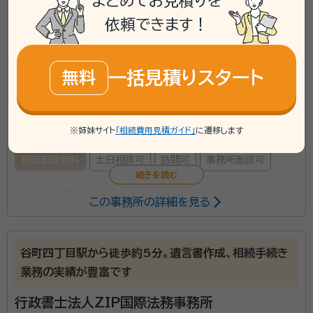
まとめてお見積りを
依頼できます！
phone
お電話でのご相談
無料
一括見積りスタート
無料
mail
Web相談も受付中
無料
対応業務：
遺言書 / 遺産分割 / 相続財産調査 / 成年後見 / 家
※姉妹サイト
「相続費用見積ガイド」
に遷移します
族信託 / 相続手続き / 銀行手続き / 戸籍収集 / 相続人調査
初回面談無料
土日相談可
訪問可
事務所面談可
所属する専門家：
この事務所の詳細を見る
中川 元伸（なかがわ もとのぶ）
行政書士, 上級相続診断士
経歴：
前職は、約４０年間勤めた大阪府警察で、６年間の警察本部刑事部
捜査第二課、警察署刑事課長など刑事部門で２０年余りの経歴。行政書士
谷町四丁目駅から徒歩約5分。遺言書作成、相続手続き
の資格を得て退職後の２０２０年から中川行政書士事務所を開業。 資格と
業務の実績が豊富です
して、行政書士、上級相続診断士を保有。 相続の他、創業融資・補助金申
相続は、トラブル（争族）になることも少なくありません。
請業務も取り扱っています。
行政書士法人ZIP国際法務事務所
当事務所では、上級相続診断士の知識やＡＤＲ（裁判外