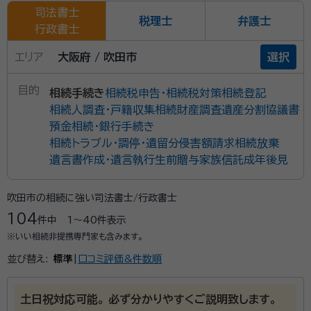
司法書士
税理士
弁護士
行政書士
エリア
大阪府 / 吹田市
選択
目的
相続手続き
相続税申告・相続税対策
相続登記
相続人調査・戸籍収集
相続財産調査
遺産分割協議書
預金相続・銀行手続き
相続トラブル・調停・遺留分侵害額請求
相続放棄
遺言書作成・遺言執行
生前贈与
家族信託
成年後見
吹田市の相続に強い司法書士/行政書士
104
件中
1〜40
件表示
※いい相続非提携専門家も含みます。
並び替え:
標準
|
口コミ評価&件数順
土日祝対応可能。 必ず分かりやすくご説明致します。