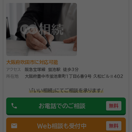
ない手続を行なうのは大きな負担となります。 また、相
続人である一人が相続手続きを行うと、他の相続人が
不正を疑ってきたりして、その後の人間関係にも影響を
及ぼすことになる可能性もあります。 このような時間コ
ストや労力などのデメリットを考えた場合、相続手続き
は初めから専門家に依頼した方が、結局、経済的､時間
的利益を得る事が出来るのではないかと思います。 当
事務所では遺産相続手続きについて、丁寧かつ迅速に
大阪府吹田市に対応可能
対応しておりますので、お気軽にご相談下さい。
アクセス
阪急宝塚線 蛍池駅 徒歩3分
所在地
大阪府豊中市蛍池東町１丁目６番９号 久松ビルⅡ４０２
\「いい相続」にてご相談を承ります/
phone
お電話でのご相談
無料
mail
Web相談も受付中
無料