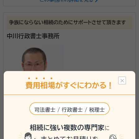
相続税・不動産に詳しい女性税理士が対応し、税務調査
対策の書面添付も行っています。土地評価が得意で、現
地や役所関係にも赴き、減額の実績多数。戸籍収集・預
争族にならない相続のためにサポートさせて頂きます
貯金の解約手続から、空き家になった実家の遺品整理ま
で、幅広く相談が出来ます。
中川行政書士事務所
費
用
相
場
がすぐにわかる！
大阪府吹田市に対応可能
司法書士 / 行政書士 / 税理士
アクセス
地下鉄大阪メトロ御堂筋線・中央線「本町駅」１５番出口
所在地
から徒歩１分
大阪府大阪市中央区久太郎町４丁目２番１５号 星和シテ
相続に強い複数の専門家
に
ィービル６階御堂筋センターオフィス２３号室
\「いい相続」にてご相談を承ります/