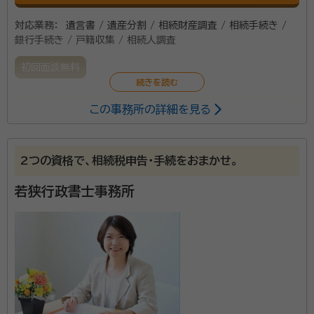
対応業務：
遺言書 / 遺産分割 / 相続財産調査 / 相続手続き /
銀行手続き / 戸籍収集 / 相続人調査
初回面談無料
この事務所の詳細を見る
相続の問題は、時間が経つほど、より面倒になってきま
す。早めに解決しておくことが肝心です。ご依頼者様の
お話をじっくりお伺いし、お悩み、ご相談に対する手続
2つの資格で、相続税申告・手続をおまかせ。
き等のご案内、実情にあった解決方法をご提案いたしま
す。
若狭行政書士事務所