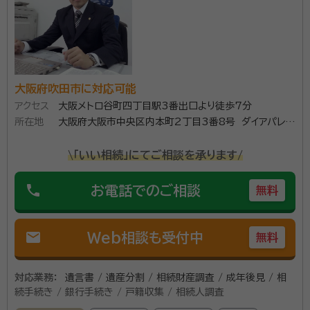
まで見据えて安心への道案内をいたします。 1、現状を
整理し、今できること、必要なことをお伝えします ご相
資格等：
特定行政書士、CFP・1級ファイナンシャル・プランニング技
談を承っていると、今の悩みの本質がわからなくなって
能士、宅地建物取引士（試験合格者）、証券外務員1種
いることがよくあります。 それぞれの立場の法的な権利
所属団体：
大阪府行政書士会 日本ファイナンシャル・プランナーズ
義務をひもとくだけでも、考え方の道筋が見えてくるも
協会
大阪府吹田市に対応可能
のです。 2、円満相続のために 「本当に使える遺言書」
アクセス
大阪メトロ谷町四丁目駅3番出口より徒歩7分
「次の相続を見据えた遺産分割」 争いを起こさない相続
所在地
大阪府大阪市中央区内本町2丁目3番8号 ダイアパレス
のため、ご自身の立場はもとより他の関係者の目線から
ビル本町1003号
も併せて考えることが必要です。
\「いい相続」にてご相談を承ります/
phone
お電話でのご相談
無料
mail
Web相談も受付中
無料
対応業務：
遺言書 / 遺産分割 / 相続財産調査 / 成年後見 / 相
続手続き / 銀行手続き / 戸籍収集 / 相続人調査