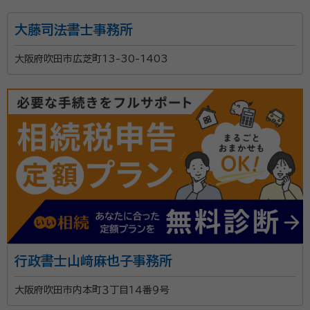
細川 百香（ほそかわ ゆか）
行政書士
大藤司法書士事務所
相続のご相談はおまかせください。約400件の相談実
大阪府吹田市広芝町13-30-1403
績があります。 お客様の立場に立って懇切丁寧に対応
させて頂きます。 初回面談は無料ですのでお気軽にお
越しください。 土日祝もご予約対応を承っております。
資格等：
行政書士
所属団体：
大阪府行政書士会
行政書士山﨑麻也子事務所
大阪府吹田市内本町３丁目１４番９号