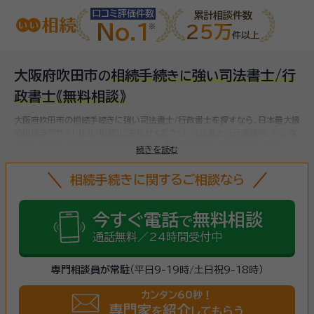
口コミ評価件数
累計相談件数
No.1
25万
件以上
大阪府吹田市
相続手続
強
司法書士/行
の
き
に
い
政書士
《無料相談》
大阪府吹田市の相続手続きに強い司法書士/行政書士を探すなら、日本最大級
の相続専門サイト【いい相続】にお任せください。
行政書士谷元事務所、など
吹
田市(大阪府)で対応可能な相続手続きに強い司法書士/行政書士をお探しい
続きを読む
ただけます。
相続手続きは、被相続人（故人）の財産を引き継ぐために必要な
手続きです。相続人・相続財産の確認、遺言書の確認、遺産分割協議、相続財産
相続手続きに関するご相談なら
の名義変更、相続税の申告・納税（相続財産が基礎控除額を超えていた場合）な
ど多岐に渡るため、相続手続きに強い専門家に
まずは相談
しましょう。
今すぐ電話
無料相談
で
通話無料／24時間受付中
専門相談員が常駐
（平日9-19時/土日祝9-18時）
カンタン60秒！
専門家
紹介
を
してもらう