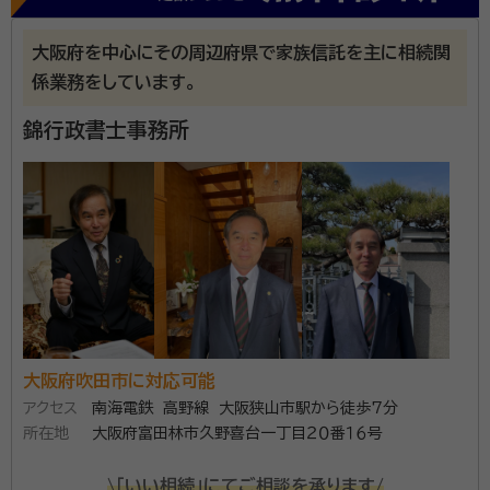
個人事務所ではなく行政書士法人として、組織化してい
るため、遺言書作成や相続手続き業務も効率的に進め
大阪府を中心にその周辺府県で家族信託を主に相続関
ていくことが可能です。 地域密着で相続手続きに関す
係業務をしています。
るサポートを包括的にさせて頂きます。 わかりやすく・
親切・丁寧をモットーにご対応させて頂きますので、お
錦行政書士事務所
資格等：
行政書士
気軽にご相談ください。
所属団体：
大阪府行政書士会
大阪府吹田市に対応可能
アクセス
南海電鉄 高野線 大阪狭山市駅から徒歩7分
所在地
大阪府富田林市久野喜台一丁目２０番１６号
\「いい相続」にてご相談を承ります/