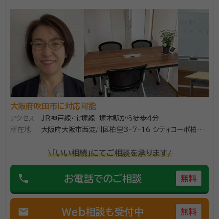
開業までの50年間を大会社の商社などでの緊急事故
対策班他で営利活動とともにクレーム対策の人間関係調
整役を勤めて、お陰様でリタイアした後にこの経験を活
かそうと行政書士事務所を開きました。 皆さまの目線
に経って 夢 希望 要望 を形にするコンサルティング
資格等：
行政書士
を続けて参ります。
所属団体：
日本行政書士会連合会 大阪府行政書士会
大阪府吹田市に対応可能
アクセス
JR神戸線・宝塚線 塚本駅から徒歩4分
所在地
大阪府大阪市西淀川区柏里3-7-16 シティコーポ柏里
708
\「いい相続」にてご相談を承ります/
phone
お電話でのご相談
無料
mail
Web相談も受付中
無料