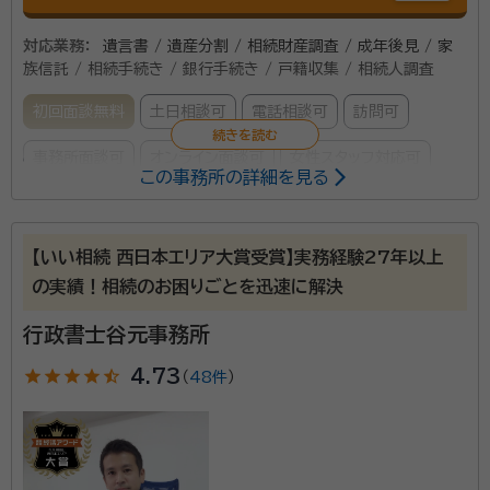
対応業務：
遺言書 / 遺産分割 / 相続財産調査 / 成年後見 / 家
族信託 / 相続手続き / 銀行手続き / 戸籍収集 / 相続人調査
初回面談無料
土日相談可
電話相談可
訪問可
事務所面談可
オンライン面談可
女性スタッフ対応可
この事務所の詳細を見る
所属する専門家：
岡田 珠美（おかだ まみ）
代表行政書士、特定行政書士、CFP・1
【いい相続 西日本エリア大賞受賞】実務経験27年以上
級ファイナンシャル・プランニング技能士、宅地建物取引士（試験合格者）、
の実績！相続のお困りごとを迅速に解決
証券外務員1種
経歴：
・大阪生まれの大阪育ち ・大阪府立市岡高等学校卒 ・武庫川女子
行政書士谷元事務所
大学短期大学部国文科卒 ・都市銀行1年信託銀行17年勤務 渉外業務
（資産運用・不動産・遺言・相続のご相談等） ・2021年度行政書士試験に
star
star
star
star
star_half
4.73
（
48件
）
合格 ・2022年6月行政書士登録 ・2022年9月行政書士おかだ事務所・
相続・遺言を専門とする女性行政書士・ファイナンシャル
FPokada-office開業 ・2022年12月特定行政書士登録
プランナーです。 多くの顧客対応の中で培った経験を生
かし、「心配」を「安心」に。 あなたの「知りたい」の一歩先