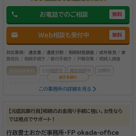
phone
お電話でのご相談
無料
mail
Web相談も受付中
無料
対応業務：
遺言書 / 遺産分割 / 相続財産調査 / 成年後見 / 家
族信託 / 相続手続き / 銀行手続き / 戸籍収集 / 相続人調査
初回面談無料
土日相談可
電話相談可
訪問可
事務所面談可
オンライン面談可
この事務所の詳細を見る
所属する専門家：
錦 年雄（ニシキ トシオ）
錦行政書士事務所 代表 行政書士
【元信託銀行員】相続のお金周り手続に強い。女性なら
経歴：
20歳の時に行政書士試験合格 以後日本製鉄関係商社、錦商事、
では視点でサポート！
に勤務後会社経営をし4年前に行政書士事務所を開業
行政書士おかだ事務所・FP okada-office