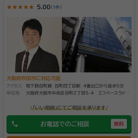
紛争解決機関）調停人の経験を活かすとともに、予防法
star
star
star
star
star
5.00
（
1件
）
務に携わる行政書士として、遺言・相続等に関する相談、
遺産分割協議書の作成や遺言書の文案・死後事務委任
資格等：
行政書士・上級相続診断士
契約書・任意後見契約書・民事（家族）信託契約書の作成
所属団体：
大阪府行政書士会、一般社団法人相続診断士会
など、相続問題に関する手続きをサポートさせて頂きま
す。 何よりもお客様の想いが遺り、円満な相続が実現で
きるように、ご希望をお伺いながら、お客様の実情にあ
った解決方法を提案いたします。 まずは、ご相談からお
気軽にお問合せください。
大阪府吹田市に対応可能
アクセス
地下鉄谷町線 谷町四丁目駅 4番出口から徒歩5分
所在地
大阪府大阪市中央区谷町2丁目5-4 エフベースラドル
フ701
\「いい相続」にてご相談を承ります/
phone
お電話でのご相談
無料