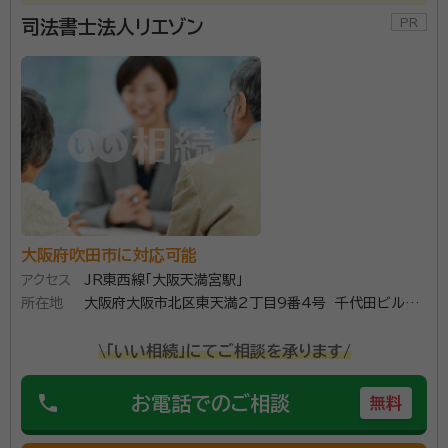
司法書士法人リエゾン
大阪府吹田市に対応可能
アクセス
JR東西線「大阪天満宮駅」
所在地
大阪府大阪市北区東天満2丁目9番4号 千代田ビル東
館1032号室
\「いい相続」にてご相談を承ります/
phone
お電話でのご相談
無料