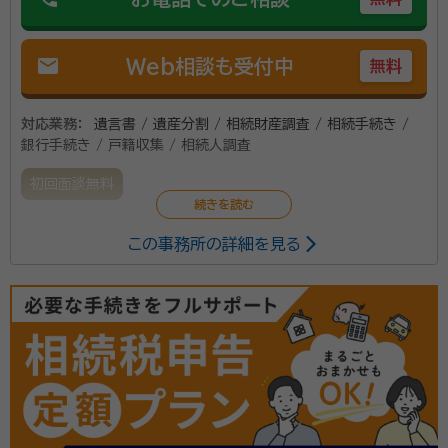
mail
Web相談も受付中
無料
対応業務：
遺言書 / 遺産分割 / 相続財産調査 / 相続手続き /
銀行手続き / 戸籍収集 / 相続人調査
初回面談無料
この事務所の詳細を見る
当事務所では、相続手続きに必要な「戸籍」の取得から、
遺産分割に必要な「遺産分割協議書」の作成など、相続
手続きを全面的にサポートさせていただきます。初回無
料電話相談実施中ですので、まずはお気軽にご相談くだ
さい。