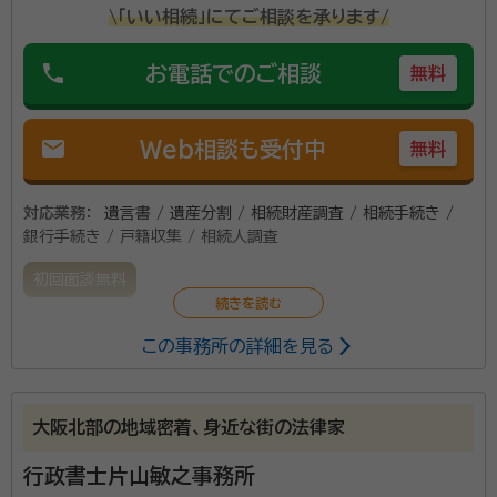
\「いい相続」にてご相談を承ります/
phone
お電話でのご相談
無料
mail
Web相談も受付中
無料
対応業務：
遺言書 / 遺産分割 / 相続財産調査 / 相続手続き /
銀行手続き / 戸籍収集 / 相続人調査
初回面談無料
この事務所の詳細を見る
遺産相続手続は、相続人の確定に始まり、遺言書の有無
の調査、戸籍（除籍）謄本等の収集、相続財産の調査、遺
産分割協議書の作成、不動産や預貯金等の名義変更手
大阪北部の地域密着、身近な街の法律家
続等、多くの煩雑な作業を短期間に行わなければなりま
せん。 相続人の方が、忙しい合間をぬってこれらの慣れ
行政書士片山敏之事務所