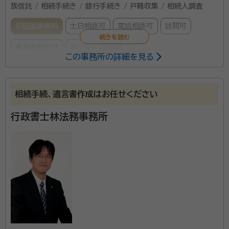
族信託 / 相続手続き / 銀行手続き / 戸籍収集 / 相続人調査
初回面談無料
土日相談可
電話相談可
訪問可
事務所面談可
オンライン面談可
この事務所の詳細を見る
所属する専門家：
西脇 清訓（にしわき きよのり）
行政書士
相続手続、遺言書作成はお任せください
事務所口コミ（抜粋）：
行政書士林法務事務所
account_circle
満足度 5.0
ご利用時期：2024/8
面談の感想
台風接近の中、自宅までお越し下さいました。色々と細かく取得に手間取
りそうな資料が必要との事ですが、全ておまかせすることが出来ました。
契約後の感想
遠方に物件があり、まだ完了までに時間がかかるそうですので様子見と
いったところでしょうか。