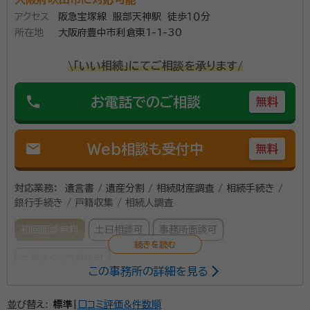
分の便利な場所にあります。 1995年より相続業務に従
アクセス
阪急宝塚線 服部天神駅 徒歩１０分
事し実績は27年以上。主な業務内容は遺言作成や遺産
所在地
大阪府豊中市利倉東1-1-30
分割協議書作成などの相続に関わる手続き、成年後見、
許認可申請などもおこなっています。 当事務所では、い
\「いい相続」にてご相談を承ります/
資格等：
行政書士
ただいたご依頼はすぐに着手し迅速な対応を心がけて
所属団体：
大阪府行政書士会
phone
お電話でのご相談
無料
おります。 初回相談は無料です。 事前にご連絡いただ
ければ、土日・祝日・営業時間外も対応可能です。 また、
出張相談も承っております。 ※出張相談の場合は、実
mail
Web相談も受付中
無料
費（交通費）をいただくことがあります。 遺言、相続、成
年後見、会社設立、許認可申請等のご相談は、お気軽に
対応業務：
遺言書 / 遺産分割 / 相続財産調査 / 相続手続き /
当事務所までご連絡ください。 谷元修（行政書士）
銀行手続き / 戸籍収集 / 相続人調査
初回面談無料
土日相談可
事務所面談可
女性スタッフ対応可
この事務所の詳細を見る
所属する専門家：
並び替え:
標準
|
口コミ評価&件数順