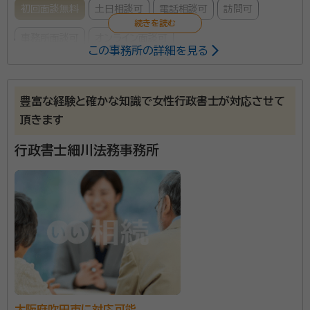
初回面談無料
土日相談可
電話相談可
訪問可
事務所面談可
オンライン面談可
この事務所の詳細を見る
所属する専門家：
谷元 修（タニモト オサム）
特定行政書士、出入国在留管理庁申請
豊富な経験と確かな知識で女性行政書士が対応させて
取次行政書士、ファイナンシャルプランナー、宅地建物取引士
頂きます
事務所口コミ（抜粋）：
行政書士細川法務事務所
account_circle
満足度 4.0
ご利用時期：2026/3
面談の感想
自宅迄来て頂いて助かりました。説明もわかりやすくこちらのいろいろな
疑問もわかりやすくお答えして頂きました。
契約後の感想
電話で気軽に対応して頂けるしこちらの疑問もわかりやすくお答えして
頂きました
当事務所は、大阪メトロ谷町線谷町四丁目駅より徒歩7
大阪府吹田市に対応可能