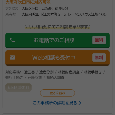
はじめまして、MIRAI行政書士事務所は相続に関する
大阪府吹田市に対応可能
皆様のお困りごとを解決する遺産相続専門の相談事務
アクセス
大阪メトロ 江坂駅 徒歩5分
所です。年間約300件以上の相続相談を承っておりま
所在地
大阪府吹田市江の木町５－３ レーベンハウス江坂４０５
す。 相続・遺言書・家族信託に関するご相談は江坂駅徒
\「いい相続」にてご相談を承ります/
歩１分のMIRAI行政書士事務所にお任せ下さい。 初回
資格等：
行政書士
90分無料で出張相談させて頂きます。相続手続き、遺
phone
お電話でのご相談
無料
所属団体：
大阪府行政書士会
言書作成、成年後見、家族信託等のご相談受付中です。
当事務所は弁護士、税理士、司法書士、土地家屋調査
士、社会保険労務士などの相続専門の国家資格者と連
mail
Web相談も受付中
無料
携しご対応いたしますので、どんな相続の問題もワンス
トップでご支援をさせて頂きます。
対応業務：
遺言書 / 遺産分割 / 相続財産調査 / 相続手続き /
銀行手続き / 戸籍収集 / 相続人調査
初回面談無料
この事務所の詳細を見る
個人で集めるのが大変な戸籍類、やり方のわからない相
続手続、どのように書いたらいいかわからない遺言書。