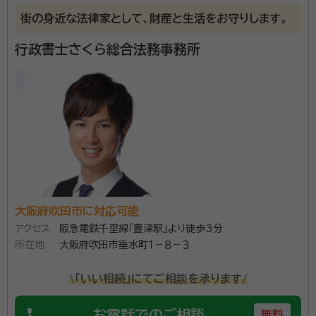
全てお任せください！
街の身近な法律家として、財産と生活をお守りします。
行政書士さくら総合法務事務所
大阪府吹田市に対応可能
アクセス
阪急電鉄千里線「豊津駅」より徒歩3分
所在地
大阪府吹田市垂水町１－８－３
\「いい相続」にてご相談を承ります/
phone
お電話でのご相談
無料