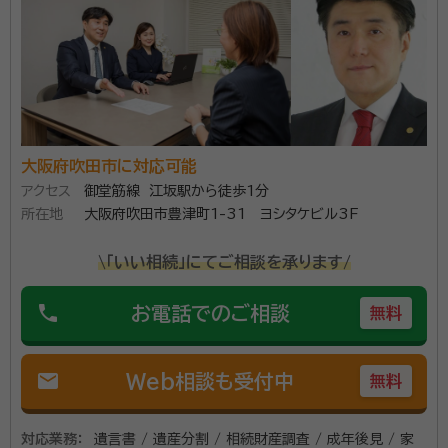
資格等：
司法書士
ていただきます。 携帯電話、LINEなど様々な手段で連絡可能
です。 どうぞお気軽にお問い合わせください。
所属団体：
大阪司法書士会
大阪府吹田市に対応可能
アクセス
御堂筋線 江坂駅から徒歩1分
所在地
大阪府吹田市豊津町1-31 ヨシタケビル3F
\「いい相続」にてご相談を承ります/
phone
お電話でのご相談
無料
mail
Web相談も受付中
無料
対応業務：
遺言書 / 遺産分割 / 相続財産調査 / 成年後見 / 家