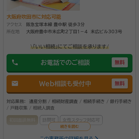
大阪府吹田市に対応可能
アクセス
阪急宝塚本線 豊中駅 徒歩3分
所在地
大阪府豊中市末広町2丁目１－４ 末広ビル303号
\「いい相続」にてご相談を承ります/
phone
お電話でのご相談
無料
mail
Web相談も受付中
無料
対応業務：
遺産分割 / 相続財産調査 / 相続手続き / 銀行手続き
/ 戸籍収集 / 相続人調査
初回面談無料
訪問可
女性スタッフ対応可
この事務所の詳細を見る