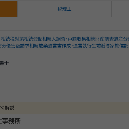
税理士
・相続税対策
相続登記
相続人調査・戸籍収集
相続財産調査
遺産分
留分侵害額請求
相続放棄
遺言書作成・遺言執行
生前贈与
家族信託
書士
すく解説
士事務所