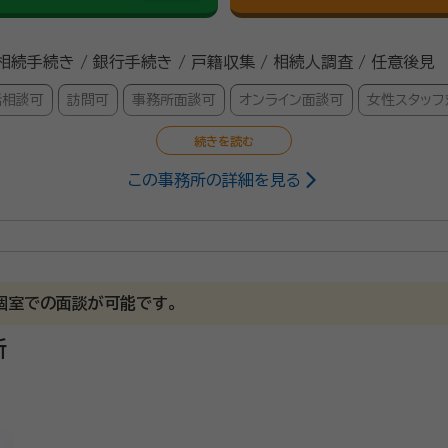
 相続手続き / 銀行手続き / 戸籍収集 / 相続人調査 / 任意後見
話相談可
訪問可
事務所面談可
オンライン面談可
女性スタッフ
この事務所の詳細を見る
政書士、終活アドバイザー
、毎日新聞社 遺言・相続手続相談 シニアライフカウンセラー養成講座講師 
Familia終活協会 代表理事
 個室での面談が可能です。
26/6
所
にも丁寧に答えてくれたから。
して任せられる書士さんです。