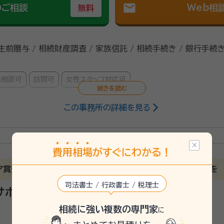
mail
のご相談
Web相
無料
 生前贈与 / 相続財産調査 / 家族信託 / 相続手続き / 銀行手続き
話相談可
訪問可
女性スタッフ対応可
この事務所の詳細を見る
25/7
費
用
相
場
がすぐにわかる！
で細かな対応をしてもらえたから。
リア賞受賞】相続から終活まで、常にお客様の心に寄り添う対応を
速でこちらの分からない事等も丁寧に回答をして貰えた。
司法書士 / 行政書士 / 税理士
サポート代々木
相続に強い複数の専門家
を長年務める行政書士が対応いたします！ ２０名以上の相続人がいるケー
に
を解決してきました。円満相続の秘訣、相続手続きの順番など相続に関す