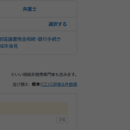
弁護士
選択
割協議書
預金相続・銀行手続き
成年後見
※いい相続非提携専門家も含みます。
並び替え:
標準
|
口コミ評価&件数順