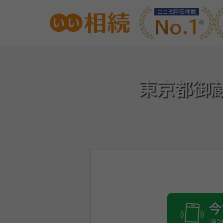
口コミ評価件数
No.1
東京都御
今