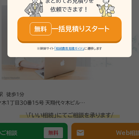
まとめてお見積りを
依頼できます！
一括見積りスタート
無料
※姉妹サイト
「相続費用見積ガイド」
に遷移します
駅 徒歩1分
木１丁目３０番１５号 天翔代々木ビル ４
\「いい相続」にてご相談を承ります/
mail
のご相談
Web相
無料