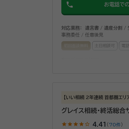
phone
お電話で
対応業務：
遺言書 / 遺産分割 /
事務委任 / 任意後見
初回面談無料
土日相談可
電
事務所口コミ（抜粋）：
account_circle
満足度 5.0
ご利用時期：20
面談の感想
こちらの意向をしっかり聴いたうえ
契約後の感想
【いい相続 2年連続 首都圏エ
依頼後のメール及び電話の対応が迅
グレイス相続・終活総合
相続・後見・家族信託のセミナー講師
star
star
star
star
star_outline
4.41
（
70件
）
等遺産分割協議が困難な様々な相続