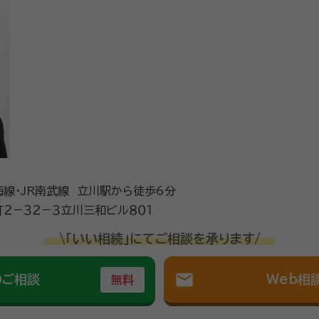
務ののち、2018年に独立しました。 独立のきっかけは、ある相続手続き
不動産の売却を含めた相続手続きを最後までできるか、とても不安に思われ
ます。大丈夫ですよ。」 と、やらなくてはいけない手続きをすべて受け負いました。 
『最後まで手続きするから大丈夫』という言葉でとても安心しました。私の
、常にお客様の心に寄り添いたいと思いながら活動しております。 親身に相談に乗ることをモット
方はお気軽にご相談ください。
青梅線・JR南武線 立川駅から徒歩6分
２－３２－３立川三和ビル８０１
\「いい相続」にてご相談を承ります/
mail
のご相談
Web相
無料