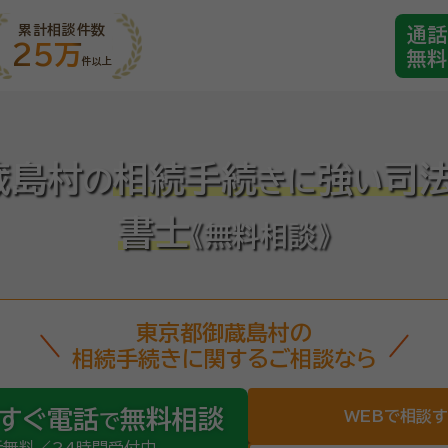
累計相談件数
通話
25万
無料
件以上
蔵島村
相続手続
強
司
の
き
に
い
書士
《無料相談》
東京都御蔵島村の
相続手続きに関するご相談なら
すぐ電話
無料相談
WEBで相談
で