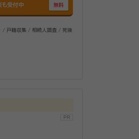
談も受付中
無料
 / 戸籍収集 / 相続人調査 / 死後
ス、連絡拒否する相続人がいるケース
るあらゆることを分かりやすくアドバ