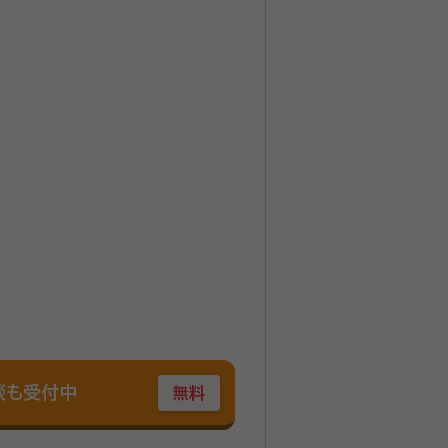
のお客様からの言葉でした。 持病
ていたご様子でした。 そこで「不動
お客様からは何度も
ような人をたくさん助けてあげてくだ
ーと
談も受付中
無料