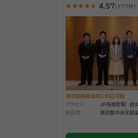
star
star
star
star
star_half
4.57
（
177件
）
東京都御蔵島村に対応可能
アクセス
JR有楽町駅 徒
所在地
東京都中央区銀座1