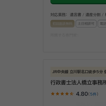
対応業務：
遺言書 / 遺産分割 /
初回面談無料
土日相談可
電
所属する専門家：
本木 千津子（モトキ チヅコ）
行
経歴：
東京都行政書士会所属 郵便局
独立 2019年7月一般社団法人Pro
事務所口コミ（抜粋）：
JR中央線 立川駅北口徒歩5分
account_circle
満足度 5.0
ご利用時期：20
行政書士法人橋立事務
面談の感想
とても話しやすく、こちらの問かけ
star
star
star
star
star_half
4.80
契約後の感想
（
5件
）
途中経過の連絡もしてくれて、安心