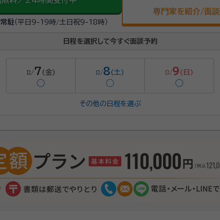
話無料／24時間受付中
専門家を紹介/面
が常駐
（平日9-19時/土日祝9-18時）
日程を選択して今すぐ面談予約
7
8
9
(金)
(土)
(日)
8/
8/
8/
◯
◯
◯
その他の日程を選ぶ