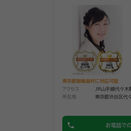
イスします。
資格等：
行政書士
所属団体：
東京都行政書士会
東京都御蔵島村に対応可能
アクセス
JR山手線代々木
所在地
東京都渋谷区代々
０２
phone
お電話で