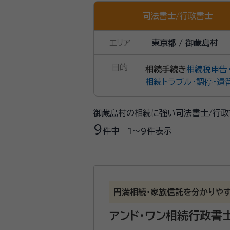
司法書士
/
行政書士
エリア
東京都 / 御蔵島村
目的
相続手続き
相続税申告
相続トラブル・調停・遺
御蔵島村の相続に強い司法書士/行政
9
件中
1〜9
件表示
円満相続・家族信託を分かりや
アンド・ワン相続行政書