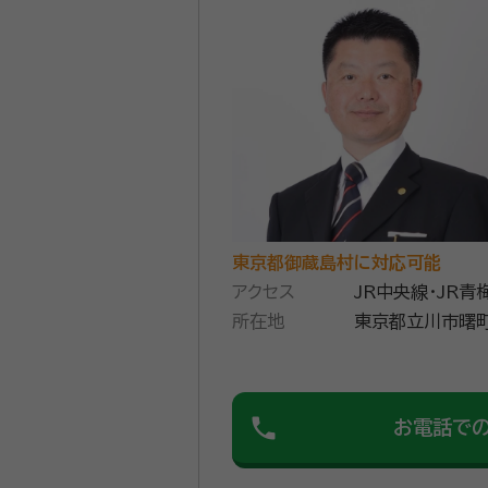
私は法律事務所・司法書士事務所での勤
のため全く身動きできない状態で、
産の売却など、すべてが終わるまで手続きし
お手紙をいただき、 「千津子先生の
さい。いつも応援しています」 とお言葉を頂き
しておりますので、相続でお悩みの
資格等：
行政書士
所属団体：
東京都行政書士会
東京都御蔵島村に対応可能
アクセス
JR中央線・JR
所在地
東京都立川市曙町
phone
お電話で