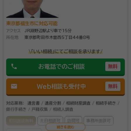
東京都福生市に対応可能
アクセス
JR淵野辺駅より車で15分
所在地
東京都町田市木曽西5丁目44番8号
\「いい相続」にてご相談を承ります/
phone
お電話でのご相談
無料
mail
Web相談も受付中
無料
対応業務：
遺言書 / 遺産分割 / 相続財産調査 / 相続手続き /
銀行手続き / 戸籍収集 / 相続人調査
初回面談無料
土日相談可
訪問可
事務所面談可