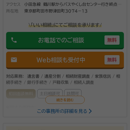
アクセス
小田急線 鶴川駅からバスやくし台センター行き終点や
所在地
くし台センターバス停より徒歩8分
東京都町田市野津田町３０７４－１３
\「いい相続」にてご相談を承ります/
phone
お電話でのご相談
無料
mail
Web相談も受付中
無料
対応業務：
遺言書 / 遺産分割 / 相続財産調査 / 家族信託 / 相
続手続き / 銀行手続き / 戸籍収集 / 相続人調査
初回面談無料
土日相談可
訪問可
所属する専門家：
この事務所の詳細を見る
梅林 功司（うめばやし こうじ）
行政書士