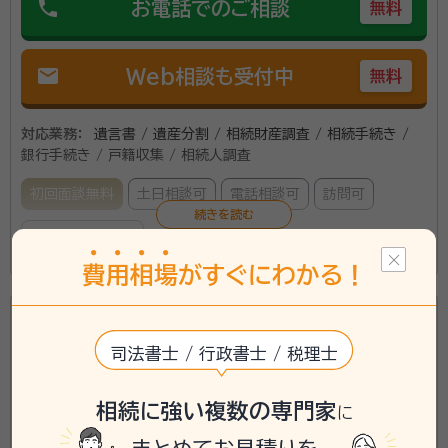
phone
お電話でのご相談
無料
手続きをしなければなりません。そのご負担を少しでも
軽く出来るようサポートすることが私の使命と考えてお
ります。相続に関してお困りごとがありましたらお気軽
mail
Web相談も受付中
無料
にご相談ください。
対応業務：
遺言書 / 遺産分割 / 相続財産調査 / 相続手続き /
銀行手続き / 戸籍収集 / 相続人調査
初回面談無料
土日相談可
電話相談可
訪問可
オンライン面談可
この事務所の詳細を見る
費
用
相
場
がすぐにわかる！
所属する専門家：
水野英治
行政書士（登録番号19081785）、身元保証相談士、公認シ
JR中央線 立川駅北口徒歩5分 個室での面談が可能で
ステム監査人
司法書士 / 行政書士 / 税理士
す。
経歴：
一橋大学卒業 東京都庁入庁32年間在籍 情報処理システム監査技
術者試験合格 日本システム監査人協会30年在籍・公認システム監査人 勤
行政書士法人橋立事務所
務の傍ら土曜日のみで経営学修士号取得 独立後、某研究所にてシステム
相続に強い複数の専門家
に
監査に従事 カーネギーメロン大学ハインツ大学院東京出張講座(慶應
star
star
star
star
star_half
4.80
（
5件
）
西多摩地域を中心に出張相談可。親切・誠実な対応。「相
SFC研究所招聘・博士レベル修了) CISO Certification Program