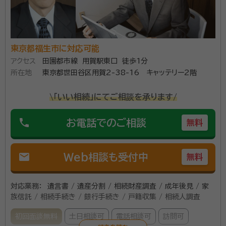
東京都福生市に対応可能
アクセス
田園都市線 用賀駅東口 徒歩1分
所在地
東京都世田谷区用賀2-38-16 キャッテリー2階
\「いい相続」にてご相談を承ります/
phone
お電話でのご相談
無料
mail
Web相談も受付中
無料
対応業務：
遺言書 / 遺産分割 / 相続財産調査 / 成年後見 / 家
族信託 / 相続手続き / 銀行手続き / 戸籍収集 / 相続人調査
初回面談無料
土日相談可
電話相談可
訪問可