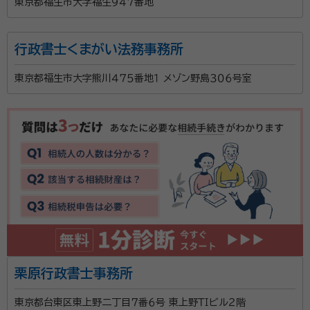
東京都福生市大字福生９４７番地
たので、おねがいしました。
契約後の感想
電話とLINEのやりとりで、非常に早いレスポンスで対応していただきま
行政書士くまがい法務事務所
した。
東京都福生市大字熊川４７５番地１ メゾン野島３０６号室
お客様のご要望に合わせて、一件づつ丁寧に問題解決
を目指します。一見シンプルな事案に潜むリスクを見逃
さず、他の事務所で採算が合わない複雑・特殊な事例も
取り扱っております。
資格等：
その他（社会保険労務士） / 行政書士
所属団体：
東京都行政書士会八王子支部
栗原行政書士事務所
東京都台東区東上野二丁目７番６号 東上野ＴＩビル２階