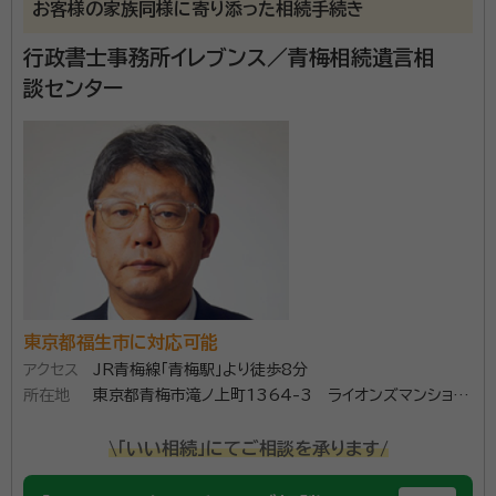
事務所口コミ（抜粋）：
お客様の家族同様に寄り添った相続手続き
account_circle
満足度 4.0
ご利用時期：2026/2
行政書士事務所イレブンス／青梅相続遺言相
面談の感想
談センター
士業の方に依頼をするのは初めてでしたが、特におかしな感じはなかっ
たので依頼しました。
契約後の感想
疑問点を質問した時は丁寧に回答してくださいました。
梅林行政書士事務所は遺言作成サポート・相続手続サポ
ートを専門としている事務所です。おかげさまで本稼働
4年間で120件超のさまざまな事情の手続きサポート
を手掛けさせていただきました。相続人が20名以上に
東京都福生市に対応可能
なる相続や離婚歴のある故人の妻が前妻との複数の子
アクセス
JR青梅線「青梅駅」より徒歩8分
資格等：
行政書士
の連絡先がわからない場合など一筋縄ではいかない相
所在地
東京都青梅市滝ノ上町1364-3 ライオンズマンション
所属団体：
東京都行政書士会町田支部
続も手掛けてきました。ケースバイケースでやらなけれ
青梅504
ばならない手続きは変わっていきます。愛するご家族を
\「いい相続」にてご相談を承ります/
亡くされた相続人の方達は悲しむ間もなくいろいろな