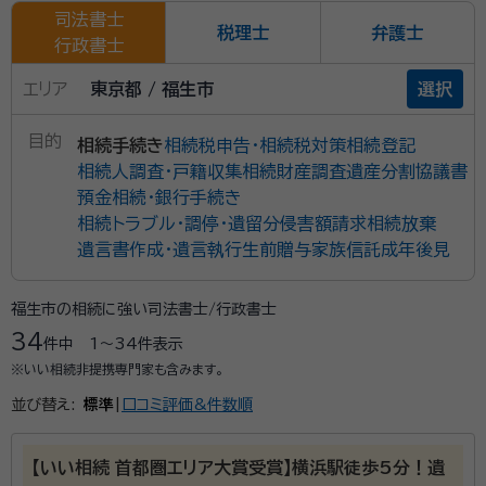
司法書士
税理士
弁護士
行政書士
エリア
東京都 / 福生市
選択
目的
相続手続き
相続税申告・相続税対策
相続登記
相続人調査・戸籍収集
相続財産調査
遺産分割協議書
預金相続・銀行手続き
相続トラブル・調停・遺留分侵害額請求
相続放棄
遺言書作成・遺言執行
生前贈与
家族信託
成年後見
福生市の相続に強い司法書士/行政書士
34
件中
1〜34
件表示
※いい相続非提携専門家も含みます。
並び替え:
標準
|
口コミ評価&件数順
【いい相続 首都圏エリア大賞受賞】横浜駅徒歩5分！遺