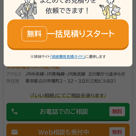
まとめてお見積りを
Certified 行政書士、申請取次行政書士
続遺言実務家研究会」に所属しているので難しい案件に
依頼できます！
も対応可。
資格等：
行政書士、身元保証相談士、公認システム監査人
一括見積りスタート
無料
所属団体：
東京都行政書士会
※姉妹サイト
「相続費用見積ガイド」
に遷移します
東京都福生市に対応可能
アクセス
JR中央線・JR青梅線・JR南武線 立川駅から徒歩6分
所在地
東京都立川市曙町２－３２－３立川三和ビル８０１
\「いい相続」にてご相談を承ります/
phone
お電話でのご相談
無料
mail
Web相談も受付中
無料