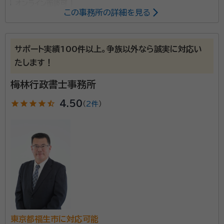
オンライン面談可
この事務所の詳細を見る
所属する専門家：
鈴木 基（すずき もとい）
行政書士・情報セキュリティマネジャー・
サポート実績100件以上。争族以外なら誠実に対応い
認定上級IPOプロフェッショナル・上級IPOプロフェッショナルCFO
たします！
経歴：
ホームセンター勤務を経て行政書士事務所に勤務 平成13年1月よ
り完全独立 平成15年～25年 町田経理専門学校（現東京ビジネス外語
梅林行政書士事務所
カレッジ）非常勤講師 平成16年～平成28年 東海大学 非常勤講師 平成
23年前期 淑徳大学兼任講師
star
star
star
star
star_half
4.50
（
2件
）
創業20年を超える豊富な実績に裏打ちされた丁寧で的
確な対応が強みです。行政書士に登録して以来、遺言書
や遺産分割協議書、契約書などの作成や相続全般の手
続きをしてきました。 また、代表の鈴木基先生は相続以
外の分野でも精力的に活動し、行政書士として実績を重
資格等：
行政書士・情報セキュリティマネジャー・認定上級IPOプロ
ね続けています。文章力に定評があり、行政書士の懸賞
フェッショナル・上級IPOプロフェッショナルCFO
論文で受賞歴もあり。 相談料は初回無料、19時以降や
所属団体：
東京都行政書士会
土日、訪問などさまざまなケースに対応しているため、
相続にお悩みの方は気軽に相談してみてください。
東京都福生市に対応可能