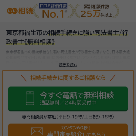
口コミ評価件数
累計相談件数
No.1
25万
件以上
東京都福生市
相続手続
強
司法書士/行
の
き
に
い
政書士
《無料相談》
東京都福生市の相続手続きに強い司法書士/行政書士を探すなら、日本最大級
の相続専門サイト【いい相続】にお任せください。
アンド・ワン相続行政書士事務
所、ソワレ司法書士法人・ソワレ行政書士法人、グレイス相続・終活総合サポート
続きを読む
代々木、など
福生市(東京都)で対応可能な相続手続きに強い司法書士/行政
書士をお探しいただけます。
相続手続きは、被相続人（故人）の財産を引き継ぐ
相続手続きに関するご相談なら
ために必要な手続きです。相続人・相続財産の確認、遺言書の確認、遺産分割
協議、相続財産の名義変更、相続税の申告・納税（相続財産が基礎控除額を超
えていた場合）など多岐に渡るため、相続手続きに強い専門家に
まずは相談
し
今すぐ電話
無料相談
で
ましょう。
通話無料／24時間受付中
専門相談員が常駐
（平日9-19時/土日祝9-18時）
カンタン60秒！
専門家
紹介
を
してもらう