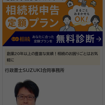
火・防災管理者
経歴：
防衛省陸上自衛隊 特許権者・個人発明家
私は、防衛省陸上自衛隊で約36年勤務して参りました。
各地域で発生した災害派遣はもちろん、様々な行政事務
も扱い、部隊間の連絡・調整業務も行い、2015年9月定
年を迎えました。 翌年、行政書士に登録してから、今日
まで多種多様な業務を手がけて参りましたが、相続・遺
資格等：
行政書士、入管取次、不当要求防止責任者、著作権相談員、
創業20年以上の豊富な実績！相続のお困りごとはお気
言業務に特化することを決めました。
防火・防災管理者
軽に
所属団体：
日本行政書士会連合会、東京都行政書士会
行政書士SUZUKI合同事務所