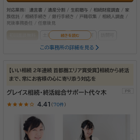
対応業務：
遺言書 / 遺産分割 / 生前贈与 / 相続財産調査 / 家
族信託 / 相続手続き / 銀行手続き / 戸籍収集 / 相続人調査 /
死後事務委任 / 任意後見
初回面談無料
土日相談可
電話相談可
訪問可
この事務所の詳細を見る
女性スタッフ対応可
事務所口コミ（抜粋）：
【いい相続 2年連続 首都圏エリア賞受賞】相続から終活
account_circle
満足度 5.0
ご利用時期：2025/7
まで、常にお客様の心に寄り添う対応を
面談の感想
こちらの意向をしっかり聴いたうえで細かな対応をしてもらえたから。
グレイス相続・終活総合サポート代々木
契約後の感想
star
star
star
star
star_outline
4.41
（
70件
）
依頼後のメール及び電話の対応が迅速でこちらの分からない事等も丁寧
に回答をして貰えた。
相続・後見・家族信託のセミナー講師を長年務める行政書士が対
応いたします！ ２０名以上の相続人がいるケース、連絡拒否する