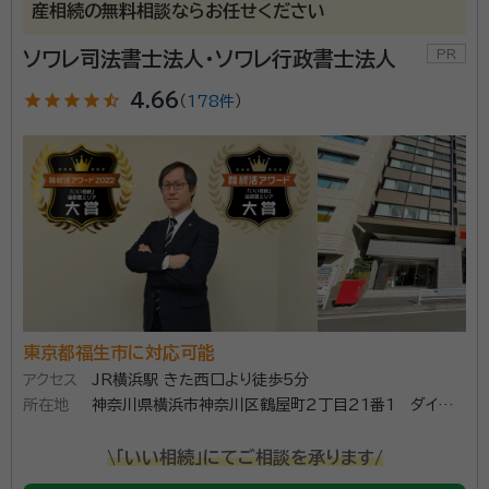
産相続の無料相談ならお任せください
ソワレ司法書士法人・ソワレ行政書士法人
star
star
star
star
star_half
4.66
（
178件
）
東京都福生市に対応可能
アクセス
JR横浜駅 きた西口より徒歩5分
所在地
神奈川県横浜市神奈川区鶴屋町2丁目21番1 ダイヤビ
ル504（ダイヤビル１階にエネオス様がございます）
\「いい相続」にてご相談を承ります/