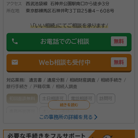
アクセス
西武池袋線 石神井公園駅南口から徒歩３分
売却を含めた相続手続きを最後までできるか、とても不安に思
所在地
東京都練馬区石神井町３丁目２５番４－６０８号
われていたご様子でした。 そこで「不動産の売却など、すべてが
資格等：
行政書士
終わるまで手続きします。大丈夫ですよ。」 と、やらなくてはいけ
\「いい相続」にてご相談を承ります/
ない手続きをすべて受け負いました。 お客様からは何度もお手
所属団体：
東京都行政書士会
紙をいただき、 「千津子先生の『最後まで手続きするから大丈
phone
お電話でのご相談
無料
夫』という言葉でとても安心しました。私のような人をたくさん
助けてあげてください。いつも応援しています」 とお言葉を頂
き、常にお客様の心に寄り添いたいと思いながら活動しており
mail
Web相談も受付中
無料
ます。 親身に相談に乗ることをモットーとしておりますので、相
続でお悩みの方はお気軽にご相談ください。
対応業務：
遺言書 / 遺産分割 / 相続財産調査 / 相続手続き /
銀行手続き / 戸籍収集 / 相続人調査
初回面談無料
土日相談可
電話相談可
訪問可
事務所面談可
オンライン面談可
この事務所の詳細を見る
所属する専門家：
淺野 透
行政書士、入管取次、不当要求防止責任者、著作権相談員、防