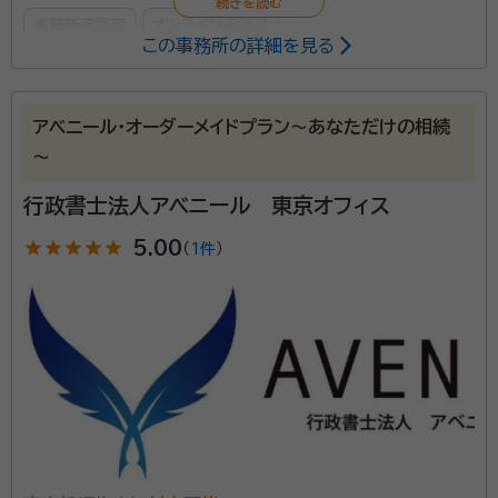
事務所面談可
オンライン面談可
この事務所の詳細を見る
所属する専門家：
小溝 琢（こみぞ たく）
行政書士
アベニール・オーダーメイドプラン～あなただけの相続
経歴：
早稲田大学政治経済学部卒
～
行政書士法人アベニール 東京オフィス
当オフィスは相続・終活に特化した東京都世田谷区用賀
にある行政書士事務所です。 行政書士の業務は色々あ
star
star
star
star
star
5.00
（
1件
）
りますが、当オフィスは相続・終活を専門に取り扱ってお
ります。特に生前対策、具体的には、将来の認知症の発
症がご不安な方、争族を回避されたい方、ご両親が心配
資格等：
行政書士・家族信託コンサルタント・身元証明相談士・2級
な子供世代の方向けの遺言書作成サポート、家族信託の
FP技能士・宅建士
設計、任意後見契約、また、おひとりさまや頼る人がい
所属団体：
東京都行政書士会・身元保証相談士協会・一般社団法人
ない方の身元証明やご逝去後の葬儀や納骨、遺品整理
いきいきライフ協会たまがわ
（死後事務委任契約）などのお悩み解決を得意としてい
ます。