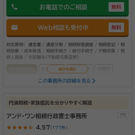
phone
お電話でのご相談
無料
mail
Web相談も受付中
無料
対応業務：
遺言書 / 遺産分割 / 相続財産調査 / 相続登記 / 相
続放棄 / 成年後見 / 相続手続き / 銀行手続き / 戸籍収集 / 相
続人調査 / 生前贈与（不動産名義変更）
初回面談無料
土日相談可
電話相談可
訪問可
この事務所の詳細を見る
事務所面談可
オンライン面談可
女性スタッフ対応可
所属する専門家：
円満相続・家族信託を分かりやすく解説
遠藤 匡朗（えんどう まさろう）
司法書士
経歴：
相続業務歴15年
アンド・ワン相続行政書士事務所
star
star
star
star
star_half
4.57
（
177件
）
深野 友和（ふかの ともかず）
行政書士