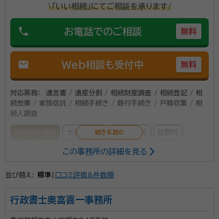
\「いい相続」にてご相談を承ります/
に相談したらいいかわからないこと、まずは無料相談か
所属団体：
東京都行政書士会・神奈川県行政書士会・愛知県行政書
らお客様の希望に合うオーダーメイドのプランを作成い
士会・三重県行政書士会
phone
お電話でのご相談
無料
たします。 相続に強い他士業との連携サポートにも力を
入れているため、アベニールがお客様の相続に関するす
べてのサポート窓口となります。 お気楽にお問合せくだ
mail
Web相談も受付中
無料
さい。
対応業務：
遺言書 / 遺産分割 / 相続財産調査 / 相続登記 / 相
続放棄 / 家族信託 / 相続手続き / 銀行手続き / 戸籍収集 / 相
続人調査
初回面談無料
土日相談可
電話相談可
訪問可
この事務所の詳細を見る
事務所面談可
オンライン面談可
並び替え:
標準
|
口コミ評価&件数順
事務所口コミ（抜粋）：
account_circle
満足度 5.0
ご利用時期：2026/3
行政書士奥富喜一事務所
面談の感想
内容、費用など丁寧に説明してくださいました。費用も納得いくものでし