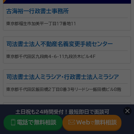
古海裕一行政書士事務所
東京都福生市加美平一丁目１７番地１１
司法書士法人不動産名義変更手続センター
東京都千代田区九段南4-6-11九段渋木ビル4F
司法書士法人ミラシア・行政書士法人ミラシア
東京都千代田区飯田橋2丁目8番3号リードシー飯田橋ビル8階
司法書士法人中央事務所
土日祝も24時間受付！最短即日で面談可
電話で無料相談
Web
無料相談
東京都新宿区西新宿二丁目１ー１ 新宿三井ビルディング ９階
で