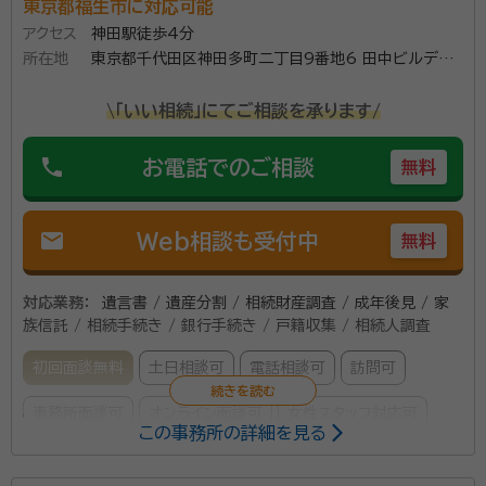
東京都福生市に対応可能
アクセス
神田駅徒歩4分
所在地
東京都千代田区神田多町二丁目9番地6 田中ビルディ
ング3F
\「いい相続」にてご相談を承ります/
phone
お電話でのご相談
無料
mail
Web相談も受付中
無料
対応業務：
遺言書 / 遺産分割 / 相続財産調査 / 成年後見 / 家
族信託 / 相続手続き / 銀行手続き / 戸籍収集 / 相続人調査
初回面談無料
土日相談可
電話相談可
訪問可
事務所面談可
オンライン面談可
女性スタッフ対応可
この事務所の詳細を見る
所属する専門家：