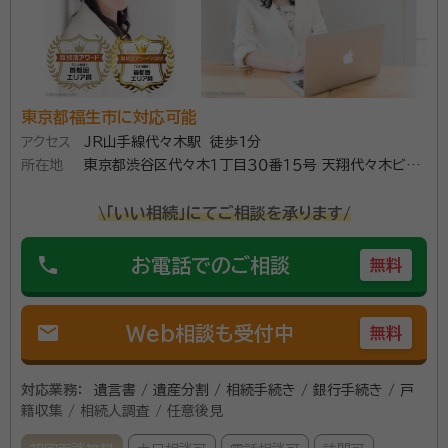
相続人がいるケース等遺産分割協議が困難な様々な相続を解決
してきました。円満相続の秘訣、相続手続きの順番など相続に関
するあらゆることを分かりやすくアドバイスします。
資格等：
行政書士
所属団体：
東京都行政書士会
東京都福生市に対応可能
アクセス
JR山手線代々木駅 徒歩1分
所在地
東京都渋谷区代々木１丁目３０番１５号 天翔代々木ビ
ル ４０２
\「いい相続」にてご相談を承ります/
phone
お電話でのご相談
無料
mail
Web相談も受付中
無料
対応業務：
遺言書 / 遺産分割 / 相続手続き / 銀行手続き / 戸
籍収集 / 相続人調査 / 任意後見