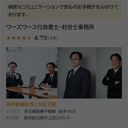
古田 智史（フルタ トモフミ）
行政書士、ファイナンシャル・プランナ
綿密なコミュニケーションで安心のお手続きを心がけて
ー、相続アドバイザー、銀行ジェロントロジスト
おります。
経歴：
お気楽にご相談ください！
ワーズワース行政書士・社労士事務所
服部脩（ハットリユウ）
特定行政書士
star
star
star
star
star_half
4.75
（
4件
）
経歴：
私たちはこれまで、常に誠実に業務を遂行することで、お客様との
信頼関係を育んでまいりました。そして、これからも誠実と信頼をモットー
に、お客様、従業員、社会に貢献してまいります。
事務所口コミ（抜粋）：
account_circle
満足度 5.0
ご利用時期：2022/12
アベニールの理念 私たちは、超高齢社会の中にあって、
高齢者とその家族が抱える不安の解消に努めます。 そし
て、高齢者の皆様が人生の最後を前向きに、積極的に生
東京都福生市に対応可能
きられることをサポートし、明るく元気な社会づくりに貢
アクセス
京王線高幡不動駅 徒歩10分
献していきます。 当法人は、相続に関して確かな知識と
所在地
東京都日野市上田255-5
資格等：
行政書士、ファイナンシャル・プランナー、相続アドバイザー、
経験を備えた行政書士が複数人所属しております。 誰
銀行ジェロントロジスト