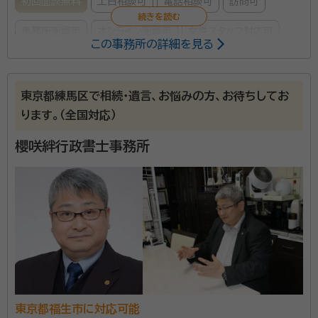
初回面談無料
土日相談可
電話相談可
訪問可
事務所面談可
オンライン面談可
女性スタッフ対応可
この事務所の詳細を見る
所属する専門家：
本木 千津子（モトキ チヅコ）
行政書士、終活アドバイザー
東京都練馬区で相続・遺言、お悩みの方、お待ちしてお
経歴：
東京都行政書士会所属 郵便局、毎日新聞社 遺言・相続手続相談
ります。（全国対応）
シニアライフカウンセラー養成講座講師 2016年6月 開業 2018年1
月 独立 2019年7月一般社団法人ProFamilia終活協会 代表理事
櫻咲絆行政書士事務所
事務所口コミ（抜粋）：
account_circle
満足度 5.0
ご利用時期：2026/6
面談の感想
とても話しやすく、こちらの問かけにも丁寧に答えてくれたから。
契約後の感想
途中経過の連絡もしてくれて、安心して任せられる書士さんです。
私は法律事務所・司法書士事務所での勤務ののち、2018年に独
立しました。 独立のきっかけは、ある相続手続きのお客様からの
東京都福生市に対応可能
言葉でした。 持病のため全く身動きできない状態で、不動産の