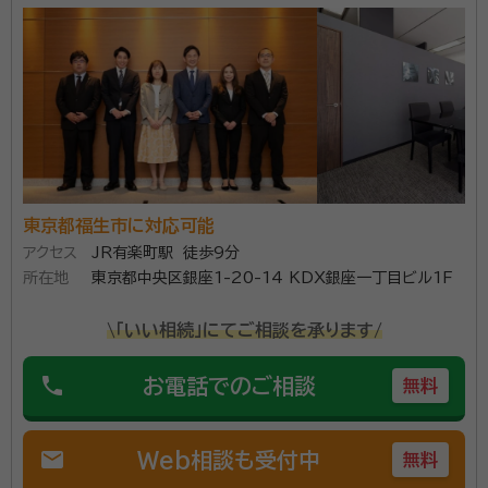
経歴：
相続業務歴20年
事務所口コミ（抜粋）：
account_circle
満足度 5.0
ご利用時期：2026/5
面談の感想
共働きのため、日曜日に自宅まで来ていただき、助かりました。説明もわ
かりやすく、費用も明確だったのでそのままお願いすることにいたしまし
た。
契約後の感想
東京都福生市に対応可能
依頼後の質問や要望にも素早く対応していただけ、何度でも回答してく
ださること。
アクセス
JR有楽町駅 徒歩9分
所在地
東京都中央区銀座1-20-14 KDX銀座一丁目ビル1F
横浜市の相続・遺言に関するご相談ならソワレ司法書士法人へ。
\「いい相続」にてご相談を承ります/
相続のご相談は【完全無料】。【横浜駅徒歩5分】 横浜市内で財
産・不動産の相続・相続放棄・終活にお悩みの方はお気軽にご相
phone
お電話でのご相談
無料
談ください。 相続の相談実績年間約1,000件。豊富な相談実績
で安心してお任せいただけます。 横浜での相続に精通したプロ
資格等：
司法書士、行政書士、相続診断士
チームが、相続法務から税務にいたるまでお客様をフルサポート
mail
Web相談も受付中
無料
します。 面談は土日やオンライン、ご自宅への出張面談も可能で
所属団体：
神奈川県司法書士会・神奈川県行政書士会
す。お気軽にご相談ください。