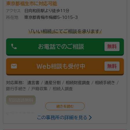
業務を行い、相続の相談を受ける中で『相続税』に関するご質問を多数寄
東京都福生市に対応可能
補助者3名で業務を行っております。 相続の事でした
せられるようになり、ファイナンシャルプランナー2級技能士（国家資格）を
アクセス
日向和田駅より徒歩11分
ら、どの様な事でもご相談を伺えます。 関係士業との提
取得。AFP登録を行う。 相続に関する更に深い知識・情報の収集の為に、
所在地
東京都青梅市梅郷5-1015-3
民間資格である『相続診断士』の資格を取得。相続診断士との共同セミナ
携により、お客様の手間を省き、ワンストップでご対応
ーの開催が増え今に至る。
をさせて頂けます。 通常営業時間は午前9時～午後6時
\「いい相続」にてご相談を承ります/
資格等：
行政書士・特定行政書士・申請取次行政書士・AFP・ファイ
となっていますが、午後6時以降のご面談や、土日祝日
ナンシャルプランナー二級技能士・相続診断士
phone
のご面談も予約制で承っております。 お気軽にご相談
お電話でのご相談
無料
所属団体：
東京都行政書士会
下さい。
mail
Web相談も受付中
無料
対応業務：
遺言書 / 遺産分割 / 相続財産調査 / 相続手続き /
銀行手続き / 戸籍収集 / 相続人調査
初回面談無料
所属する専門家：
この事務所の詳細を見る
清水洋一（しみずよういち）
行政書士、社会保険労務士