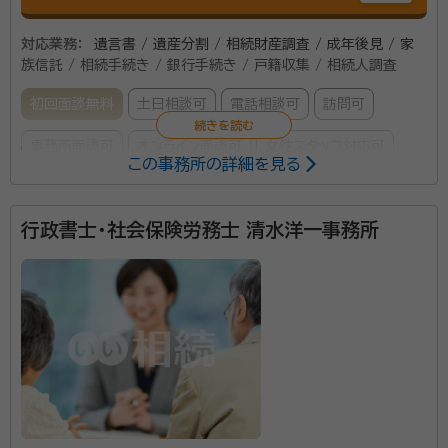
対応業務：
遺言書 / 遺産分割 / 相続財産調査 / 成年後見 / 家
族信託 / 相続手続き / 銀行手続き / 戸籍収集 / 相続人調査
初回面談無料
土日相談可
電話相談可
訪問可
事務所面談可
オンライン面談可
女性スタッフ対応可
この事務所の詳細を見る
所属する専門家：
行政書士・社会保険労務士 清水洋一事務所
橋立信啓（はしだて のぶひろ）
行政書士・特定行政書士・申請取次
行政書士・AFP・ファイナンシャルプランナー二級技能士・相続診断士
経歴：
自動車用品商社に入社し、購買・営業・商品開発・マーケティングを
担当した後、大手自動車用品チェーン店の本部担当、自動車メーカーの首
都圏営業の統括を行う。 自動車用品商社の社員時代、平成13年に父が
72歳で突如他界。 その10年後の平成23年に今度は母が74歳でこちら
事務所口コミ（抜粋）：
も突如他界。 二人の突然の死・相続を体験し、親不孝な自分を反省する。
またこの頃より、友人・知人、お取引先の通夜・葬儀に参列する機会も増
account_circle
満足度 5.0
ご利用時期：2023/4
え、争族の話を耳にするようになり、行政書士の資格取得を志す。 2016
年4月に昭島市の自宅で 『行政書士 橋立事務所』 として独立開業。
2019年12月に、事務所を立川駅北口に移転。 2023年4月に、個人事
行政書士法人橋立事務所は、行政書士資格保有者3名と
業主から法人化を行い 『行政書士法人橋立事務所』 として活動中。 相続