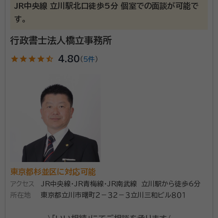
まで多種多様な業務を手がけて参りましたが、相続・遺
JR中央線 立川駅北口徒歩5分 個室での面談が可能で
資格等：
行政書士、入管取次、不当要求防止責任者、著作権相談員、
言業務に特化することを決めました。
す。
防火・防災管理者
所属団体：
日本行政書士会連合会、東京都行政書士会
行政書士法人橋立事務所
star
star
star
star
star_half
4.80
（
5件
）
東京都杉並区に対応可能
アクセス
JR中央線・JR青梅線・JR南武線 立川駅から徒歩6分
所在地
東京都立川市曙町２－３２－３立川三和ビル８０１