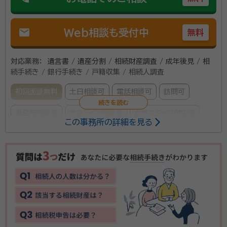
mail
Web相談も受付中
無料
対応業務：
遺言書 / 遺産分割 / 相続財産調査 / 成年後見 / 相
続手続き / 銀行手続き / 戸籍収集 / 相続人調査
初回面談無料
土日相談可
電話相談可
訪問可
事務所面談可
オンライン面談可
女性スタッフ対応可
この事務所の詳細を見る
所属する専門家：
中田 多惠子（なかだ たえこ）
行政書士、CFP®、就活カウンセラ
ー２級
経歴：
証券会社勤務時代に、お客様からの様々な問合せに対応するため
ＣＦＰの資格を取得。年間1,000人ほどのお客様からのご相談をお受けし
ていました。 お問合せの中で、特に相続の手続きは書類のやり取りで苦
労している方が多く、スムーズに行く方が珍しいといった状況。 ご家族が
【相談無料】土日、オンラインでの対応も可能です（要ご
悲しむ暇もなく手続きで四苦八苦している姿を目の当たりにして、相続は
生前にきちんと対策しておくのが大切だと痛感。 私自身、かつての父親の