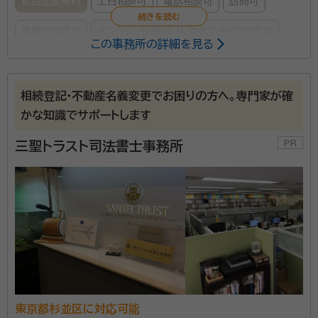
初回面談無料
土日相談可
電話相談可
訪問可
事務所面談可
オンライン面談可
女性スタッフ対応可
この事務所の詳細を見る
所属する専門家：
本木 千津子（モトキ チヅコ）
行政書士、終活アドバイザー
相続登記・不動産名義変更でお困りの方へ。専門家が確
経歴：
東京都行政書士会所属 郵便局、毎日新聞社 遺言・相続手続相談
かな知識でサポートします
シニアライフカウンセラー養成講座講師 2016年6月 開業 2018年1
月 独立 2019年7月一般社団法人ProFamilia終活協会 代表理事
三聖トラスト司法書士事務所
事務所口コミ（抜粋）：
account_circle
満足度 5.0
ご利用時期：2026/6
面談の感想
とても話しやすく、こちらの問かけにも丁寧に答えてくれたから。
契約後の感想
途中経過の連絡もしてくれて、安心して任せられる書士さんです。
私は法律事務所・司法書士事務所での勤務ののち、2018年に独
立しました。 独立のきっかけは、ある相続手続きのお客様からの
東京都杉並区に対応可能
言葉でした。 持病のため全く身動きできない状態で、不動産の