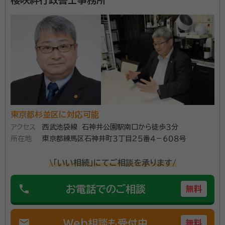
所属団体：
東京都行政書士会
東京都杉並区に対応可能
アクセス
西武池袋線 石神井公園駅南口から徒歩３分
所在地
東京都練馬区石神井町３丁目２５番４－６０８号
\「いい相続」にてご相談を承ります/
phone
お電話でのご相談
無料
mail
Web相談も受付中
無料