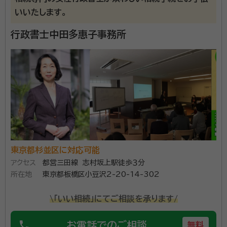
いいたします。
親の認知症が最近進んできており、物忘れが出始めて
行政書士中田多惠子事務所
いる・・・ こんなお悩みありませんか。 相続の相談をする
ことで、自分たちにとって必要な相続手続きが分かりま
す。 また、相続手続きのスケジュールや費用感をあらか
じめ知ることで いざという時に慌てずにすみます。 初
資格等：
行政書士
回相談は無料でオンラインでの相談も可能です。 お客様
所属団体：
東京都行政書士会
へヒアリングを行い、今後の対策をお伝えしますのでお
気軽にご相談ください。
東京都杉並区に対応可能
アクセス
都営三田線 志村坂上駅徒歩３分
所在地
東京都板橋区小豆沢2-20-14-302
\「いい相続」にてご相談を承ります/
phone
お電話でのご相談
無料