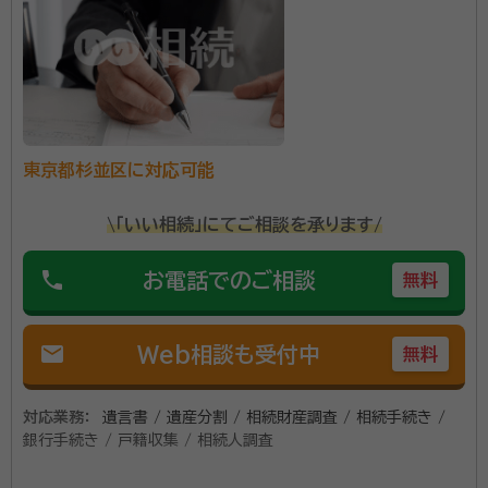
所属団体：
東京都行政書士会
東京都杉並区に対応可能
\「いい相続」にてご相談を承ります/
phone
お電話でのご相談
無料
mail
Web相談も受付中
無料
対応業務：
遺言書 / 遺産分割 / 相続財産調査 / 相続手続き /
銀行手続き / 戸籍収集 / 相続人調査