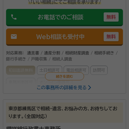
\「いい相続」にてご相談を承ります/
phone
お電話でのご相談
無料
mail
Web相談も受付中
無料
対応業務：
遺言書 / 遺産分割 / 相続財産調査 / 相続手続き /
銀行手続き / 戸籍収集 / 相続人調査
初回面談無料
土日相談可
電話相談可
訪問可
事務所面談可
オンライン面談可
この事務所の詳細を見る
ご依頼者様と十分話し合いをさせていただきながら、
様々な相続手続きに関する書類の収集、作成、その他ア
東京都練馬区で相続・遺言、お悩みの方、お待ちしてお
ドバイスをさせていただきます。
ります。（全国対応）
櫻咲絆行政書士事務所
資格等：
行政書士、宅地建物取引士、再開発プランナー