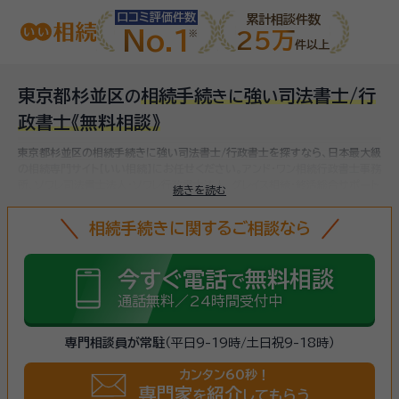
口コミ評価件数
累計相談件数
No.1
25万
件以上
東京都杉並区
相続手続
強
司法書士/行
の
き
に
い
政書士
《無料相談》
東京都杉並区の相続手続きに強い司法書士/行政書士を探すなら、日本最大級
の相続専門サイト【いい相続】にお任せください。
アンド・ワン相続行政書士事務
所、ソワレ司法書士法人・ソワレ行政書士法人、グレイス相続・終活総合サポート
続きを読む
代々木、など
杉並区(東京都)で対応可能な相続手続きに強い司法書士/行政
書士をお探しいただけます。
相続手続きは、被相続人（故人）の財産を引き継ぐ
相続手続きに関するご相談なら
ために必要な手続きです。相続人・相続財産の確認、遺言書の確認、遺産分割
協議、相続財産の名義変更、相続税の申告・納税（相続財産が基礎控除額を超
えていた場合）など多岐に渡るため、相続手続きに強い専門家に
まずは相談
し
今すぐ電話
無料相談
で
ましょう。
通話無料／24時間受付中
専門相談員が常駐
（平日9-19時/土日祝9-18時）
カンタン60秒！
専門家
紹介
を
してもらう