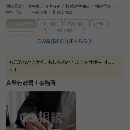
対応業務：
遺言書 / 遺産分割 / 相続財産調査 / 相続手続き /
銀行手続き / 戸籍収集 / 相続人調査
初回面談無料
土日相談可
電話相談可
訪問可
事務所面談可
この事務所の詳細を見る
所属する専門家：
三雲 琢也（ミクモ タクヤ）
行政書士
お元気なときから、もしものときまでをサポートしま
す！
当事務所は、 泉岳寺駅から歩いて3分ほどの場所にあ
真壁行政書士事務所
り、好アクセスです。 年間100件以上もの相続に関する
相談実績があるため、あらゆるパターンのお悩みに対応
可能。相続手続きや遺言書作成、遺産分割協議、自筆証
書遺言など、幅広い相談に対応しております。弁護士や
資格等：
行政書士
司法書士、税理士などと連携し、ワンストップでお悩み
所属団体：
東京都行政書士会
ごとの解決しており、複数の専門家に相談が必要な場合