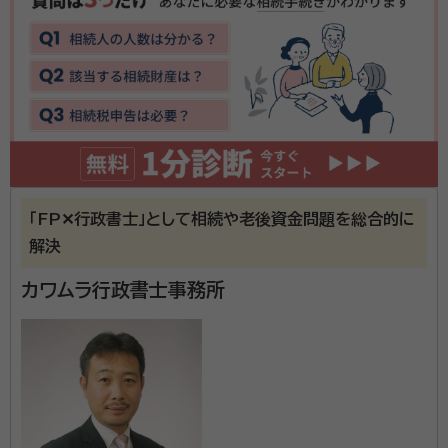
したい」 「事業承継に伴う不動産の名義変更を進めたい」 そのよ
うなお客様に対し、相続・登記に精通した司法書士が状況を丁寧
資格等：
司法書士
に整理し、必要な手続きと解決までの道筋をわかりやすくご案
内します。 「三聖トラスト会計事務所」グループの一員として、登
記手続きにとどまらず、相続手続き、生前対策、税務に関するご
相談まで、各分野の専門家と連携しながらワンストップでサポー
トいたします。 お客様一人ひとりの状況や将来設計に寄り添い、
安心して手続きを進めていただける体制を整えています。 【選
ばれる理由】 ・相続・登記に強い司法書士が対応 ・電話、メール、
「FP✕行政書士」として相続や老後資金問題を総合的に
LINEによるスピーディーなレスポンス ・事前に確認できる明瞭
解決
な料金体系 ・会計事務所グループならではのワンストップ対応
・相続から生前対策、事業承継まで幅広く相談可能 登記に関す
カワムラ行政書士事務所
る不安や疑問がございましたら、まずはお気軽にご相談くださ
い。