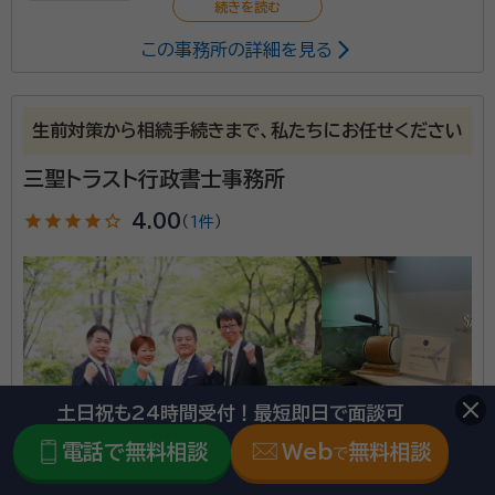
この事務所の詳細を見る
生前対策から相続手続きまで、私たちにお任せください
三聖トラスト行政書士事務所
star
star
star
star
star_outline
4.00
（
1件
）
土日祝も24時間受付！最短即日で面談可
電話で無料相談
Web
無料相談
で
東京都杉並区に対応可能