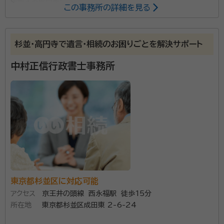
所属する専門家：
この事務所の詳細を見る
河村 修一（かわむら しゅういち）
行政書士、CFP、1級ファイナ
ンシャル・プランニング技能士、日商簿記2級、事業再生アドバイザー、認知
杉並・高円寺で遺言・相続のお困りごとを解決サポート
症サポーター等
中村正信行政書士事務所
当事務所は遺言書作成サポート、遺産分割協議書の作成
などを行なっているほか、CFP/1級ファイナンシャル・
プランニング技能士の資格を持つ行政書士として、 ◆
おひとりさま・子供のいない夫婦の終活準備 ◆介護費
用・相続・遺言作成 ◆介護を想定したファイナンシャル・
資格等：
行政書士、CFP、1級ファイナンシャル・プランニング技能
プランニング（資金計画）業務 などを行っているのが特
士、日商簿記2級、事業再生アドバイザー、認知症サポータ
徴です。 ご心配事がありましたら、まずはお気軽にご相
ー等
談ください。
所属団体：
東京都行政書士会
東京都杉並区に対応可能
アクセス
京王井の頭線 西永福駅 徒歩15分
所在地
東京都杉並区成田東 2-6-24