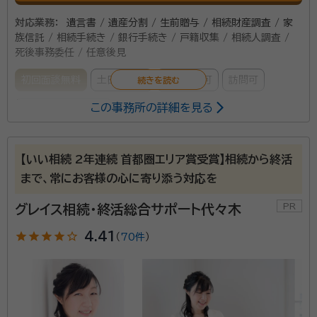
対応業務：
遺言書 / 遺産分割 / 生前贈与 / 相続財産調査 / 家
族信託 / 相続手続き / 銀行手続き / 戸籍収集 / 相続人調査 /
死後事務委任 / 任意後見
初回面談無料
土日相談可
電話相談可
訪問可
この事務所の詳細を見る
女性スタッフ対応可
事務所口コミ（抜粋）：
【いい相続 2年連続 首都圏エリア賞受賞】相続から終活
account_circle
満足度 5.0
ご利用時期：2025/7
まで、常にお客様の心に寄り添う対応を
面談の感想
こちらの意向をしっかり聴いたうえで細かな対応をしてもらえたから。
グレイス相続・終活総合サポート代々木
契約後の感想
star
star
star
star
star_outline
4.41
（
70件
）
依頼後のメール及び電話の対応が迅速でこちらの分からない事等も丁寧
に回答をして貰えた。
相続・後見・家族信託のセミナー講師を長年務める行政書士が対
応いたします！ ２０名以上の相続人がいるケース、連絡拒否する