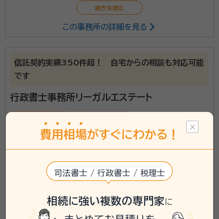
この事務所の詳細を見る
信託契約実績350件超！ 自宅からの相談も対応可能
です
行政書士事務所リーガルエステート
費
用
相
場
がすぐにわかる！
司法書士 / 行政書士 / 税理士
相続に強い複数の専門家
に
東京都杉並区に対応可能