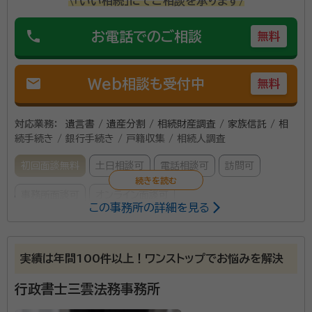
\「いい相続」にてご相談を承ります/
phone
お電話でのご相談
無料
mail
Web相談も受付中
無料
対応業務：
遺言書 / 遺産分割 / 相続財産調査 / 家族信託 / 相
続手続き / 銀行手続き / 戸籍収集 / 相続人調査
初回面談無料
土日相談可
電話相談可
訪問可
事務所面談可
オンライン面談可
この事務所の詳細を見る
所属する専門家：
大越 公一（おおこし こういち）
行政書士
実績は年間100件以上！ワンストップでお悩みを解決
経歴：
【アピールポイント】 遺産相続・遺言作成・生前対策、様々な認可・許
可手続き、外国人のビザ申請・帰化・在留資格、不動産経営や企業サポート
行政書士三雲法務事務所
を得意領域とするほか、それ以外の法務にまつわる幅広い案件に対応可
能な点が大きな強みです。 弁護士や税理士、司法書士、行政書士、不動産