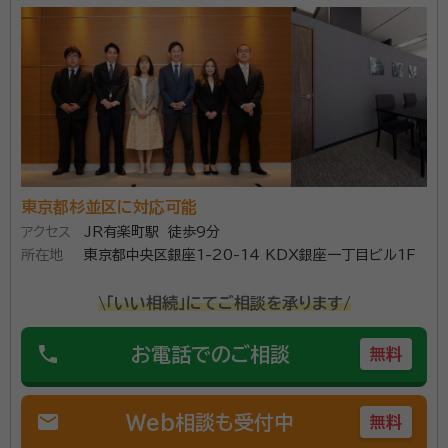
経歴：
相続業務歴20年
事務所口コミ（抜粋）：
account_circle
満足度 5.0
ご利用時期：2026/5
面談の感想
共働きのため、日曜日に自宅まで来ていただき、助かりました。説明もわ
かりやすく、費用も明確だったのでそのままお願いすることにいたしまし
た。
契約後の感想
東京都杉並区に対応可能
依頼後の質問や要望にも素早く対応していただけ、何度でも回答してく
ださること。
アクセス
JR有楽町駅 徒歩9分
所在地
東京都中央区銀座1-20-14 KDX銀座一丁目ビル1F
横浜市の相続・遺言に関するご相談ならソワレ司法書士法人へ。
\「いい相続」にてご相談を承ります/
相続のご相談は【完全無料】。【横浜駅徒歩5分】 横浜市内で財
産・不動産の相続・相続放棄・終活にお悩みの方はお気軽にご相
phone
お電話でのご相談
無料
談ください。 相続の相談実績年間約1,000件。豊富な相談実績
で安心してお任せいただけます。 横浜での相続に精通したプロ
資格等：
司法書士、行政書士、相続診断士
チームが、相続法務から税務にいたるまでお客様をフルサポート
mail
Web相談も受付中
無料
します。 面談は土日やオンライン、ご自宅への出張面談も可能で
所属団体：
神奈川県司法書士会・神奈川県行政書士会
す。お気軽にご相談ください。