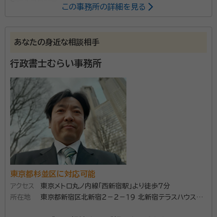
所属する専門家：
この事務所の詳細を見る
真壁 喜一郎（まかべ きいちろう）
行政書士
あなたの身近な相談相手
安心と満足を基本理念に１件１件ていねいな仕事を心が
けております。相続発生前のこと（遺言、任意後見契約、
行政書士むらい事務所
死後事務委任契約など）から相続発生後のこと（遺産整
理、遺言執行など）をご相談ください。 【対応地域】東京
都 【営業時間】平日9:00～18:00 事前にご連絡いた
資格等：
行政書士
だければ休日・時間外も対応いたします。
所属団体：
東京都行政書士会
東京都杉並区に対応可能
アクセス
東京メトロ丸ノ内線「西新宿駅」より徒歩7分
所在地
東京都新宿区北新宿２－２－１９ 北新宿テラスハウス南
３号棟