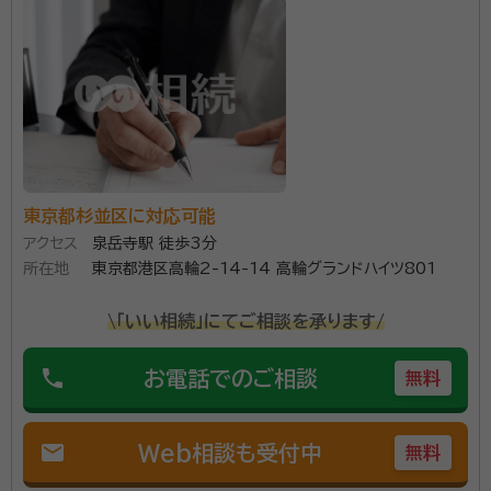
こんにちは、行政書士の大越 公一（おおこし こういち）
鑑定士といった、それぞれが得意領域を持つ“士業”の仲間と連携し、幅広
い案件をワンストップでサポートをしています。 明朗会計で親切丁寧に対
です。私は東京都で行政書士おおこし法務事務所という
応させていただきますので、どうぞお気軽にご相談ください。 【経験年
行政書士事務所を経営しております。 18年間の不動産
数】 18年 【資格】 行政書士 宅地建物取引士 不動産コンサルティングマス
ター 2級ファイナンシャル・プランニング技能士 （個人資産相談業務・中小
業務と10年間の相続関連業務で培ってきた経験と実績
事業主資産相談業務）
がございます。 私たちの社会生活は、複雑で高度化に伴
資格等：
行政書士
い面倒な手続きや高度の知識を要する場面が数多くな
所属団体：
東京都行政書士会
ってきました。 そのような場面がリスクになることを知
東京都杉並区に対応可能
らないことや、何もしないことがリスクになることも多く
アクセス
泉岳寺駅 徒歩3分
あり、そのような状況を将来に向かってサポートをして
所在地
東京都港区高輪2-14-14 高輪グランドハイツ801
いこうと思い、当事務所を起ち上げました。 すべてはお
客様のライフプランのために「お客様第一主義」で考え
\「いい相続」にてご相談を承ります/
行動し、親切丁寧で着実に、お客様を笑顔にする為のオ
ンリーワンなサービスを提供いたします。
phone
お電話でのご相談
無料
mail
Web相談も受付中
無料