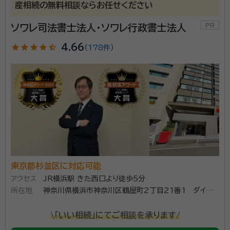
産相続の無料相談ならお任せください
ソワレ司法書士法人・ソワレ行政書士法人
star
star
star
star
star_half
4.66
（
178件
）
東京都杉並区に対応可能
アクセス
JR横浜駅 きた西口より徒歩5分
所在地
神奈川県横浜市神奈川区鶴屋町2丁目21番1 ダイヤビ
ル504（ダイヤビル１階にエネオス様がございます）
\「いい相続」にてご相談を承ります/