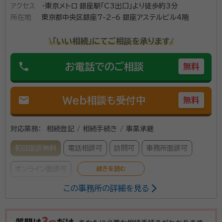
アクセス
・東京メトロ 銀座駅「C3出口」より徒歩約3分
売却を含めた相続手続きを最後までできるか、とても不安に思
所在地
東京都中央区銀座7-2-6 銀座アステルビル4階
われていたご様子でした。 そこで「不動産の売却など、すべてが
資格等：
行政書士
終わるまで手続きします。大丈夫ですよ。」 と、やらなくてはいけ
\「いい相続」にてご相談を承ります/
ない手続きをすべて受け負いました。 お客様からは何度もお手
所属団体：
東京都行政書士会
紙をいただき、 「千津子先生の『最後まで手続きするから大丈
phone
お電話でのご相談
無料
夫』という言葉でとても安心しました。私のような人をたくさん
助けてあげてください。いつも応援しています」 とお言葉を頂
き、常にお客様の心に寄り添いたいと思いながら活動しており
mail
Web相談も受付中
無料
ます。 親身に相談に乗ることをモットーとしておりますので、相
続でお悩みの方はお気軽にご相談ください。
対応業務：
相続登記 / 相続手続き / 事業承継
初回面談無料
電話相談可
訪問可
事務所面談可
オンライン面談可
この事務所の詳細を見る
不動産の相続登記、売買に伴う名義変更、抵当権抹消登記など、
不動産登記に関するお悩みに幅広く対応しています。 「何から始
めればよいかわからない」 「相続手続きとあわせて登記も相談