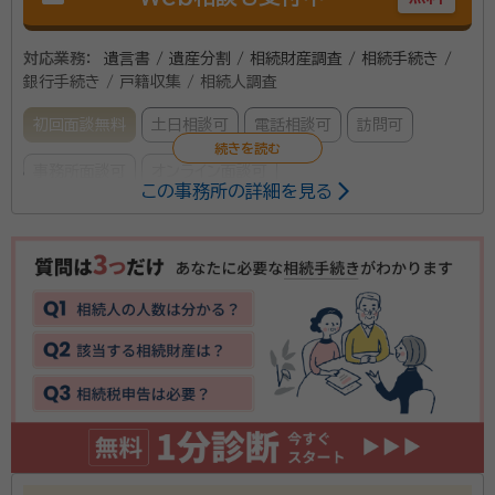
対応業務：
遺言書 / 遺産分割 / 相続財産調査 / 相続手続き /
銀行手続き / 戸籍収集 / 相続人調査
初回面談無料
土日相談可
電話相談可
訪問可
事務所面談可
オンライン面談可
この事務所の詳細を見る
所属する専門家：
淺野 透
行政書士、入管取次、不当要求防止責任者、著作権相談員、防
火・防災管理者
経歴：
防衛省陸上自衛隊 特許権者・個人発明家
私は、防衛省陸上自衛隊で約36年勤務して参りました。
各地域で発生した災害派遣はもちろん、様々な行政事務
も扱い、部隊間の連絡・調整業務も行い、2015年9月定
年を迎えました。 翌年、行政書士に登録してから、今日