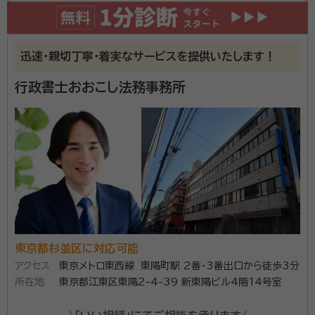
予約） 証券会社勤務経験があり、CFP®（ファイナンシャ
相続手続きで苦労した記憶も重なり、相続の分野で人の役に立たいたい
ルプランナー）資格を持つ行政書士が相続手続きをお手
という想いから、相続の専門家になるため行政書士を目指すことに。 板
橋区で行政書士中田多惠子事務所を開業
伝いいたします。 大切なご家族を亡くし、悲しみに浸る
迅速・親切丁寧・着実なサービスを提供いたします！
間もなく次から次へとやることに追われてしまう相続手
資格等：
行政書士、CFP®、就活カウンセラー２級
続き。 私自身が家族を亡くした時に体験したこと、ま
行政書士おおこし法務事務所
所属団体：
東京都行政書士会、日本ファイナンシャルプランナーズ協
た、証券会社勤務時代に手続きでお困りの方の相談に
会
多数対応した経験から、お客様の立場に立ち、分かりや
すい言葉で丁寧なご説明、きめ細かい対応を心掛けて
おります。 ご面談時間は１時間と固定せず、柔軟に対応
しておりますので、まずはゆっくりとお客様の状況をお
伺いし、そのうえでお手伝い出来る手続きをご提案いた
します。 他の専門家と提携し、行政書士では出来ない手
続きもワンストップでサポートいたします。
東京都杉並区に対応可能
アクセス
東京メトロ東西線 東陽町駅 2番・3番出口から徒歩3分
所在地
東京都江東区東陽2-4-39 新東陽ビル4階14号室