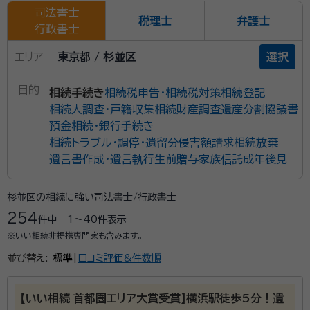
司法書士
税理士
弁護士
行政書士
エリア
東京都 / 杉並区
選択
目的
相続手続き
相続税申告・相続税対策
相続登記
相続人調査・戸籍収集
相続財産調査
遺産分割協議書
預金相続・銀行手続き
相続トラブル・調停・遺留分侵害額請求
相続放棄
遺言書作成・遺言執行
生前贈与
家族信託
成年後見
杉並区の相続に強い司法書士/行政書士
254
件中
1〜40
件表示
※いい相続非提携専門家も含みます。
並び替え:
標準
|
口コミ評価&件数順
【いい相続 首都圏エリア大賞受賞】横浜駅徒歩5分！遺