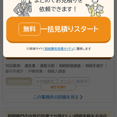
まとめてお見積りを
アクセス
JR新宿駅 徒歩6分
所在地
東京都新宿区西新宿七丁目2番6号 西新宿K-1ビル3
依頼できます！
階
\「いい相続」にてご相談を承ります/
一括見積りスタート
無料
phone
お電話でのご相談
無料
※姉妹サイト
「相続費用見積ガイド」
に遷移します
mail
Web相談も受付中
無料
対応業務：
遺言書 / 遺産分割 / 相続財産調査 / 相続手続き /
銀行手続き / 戸籍収集 / 相続人調査
初回面談無料
土日相談可
オンライン面談可
女性スタッフ対応可
この事務所の詳細を見る
所属する専門家：
斎藤 清佳（さいとう さやか）
行政書士
相続専門の女性行政書士が煩わしい相続手続をお手伝