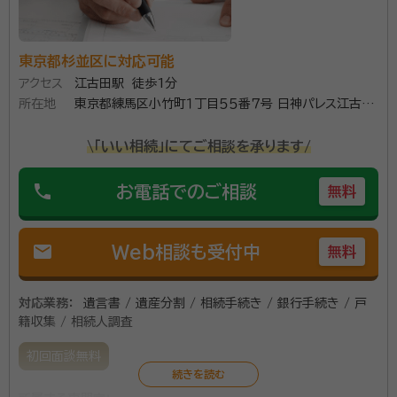
でもスムーズに手続きを進めることができます。初回相
談は無料ですのでまずはお気軽にご相談ください。
東京都杉並区に対応可能
アクセス
江古田駅 徒歩1分
所在地
東京都練馬区小竹町１丁目５５番７号 日神パレス江古田
１０７
\「いい相続」にてご相談を承ります/
phone
お電話でのご相談
無料
mail
Web相談も受付中
無料
対応業務：
遺言書 / 遺産分割 / 相続手続き / 銀行手続き / 戸
籍収集 / 相続人調査
初回面談無料