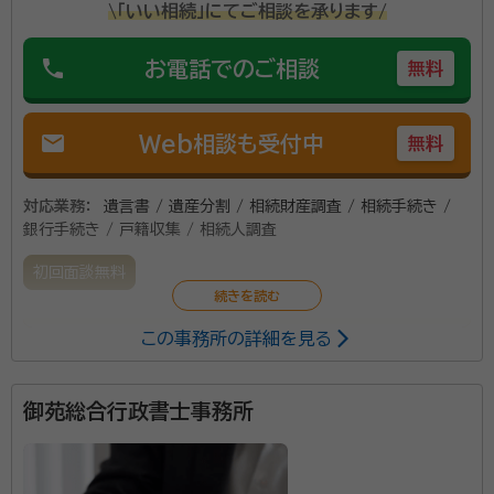
\「いい相続」にてご相談を承ります/
phone
お電話でのご相談
無料
mail
Web相談も受付中
無料
対応業務：
遺言書 / 遺産分割 / 相続財産調査 / 相続手続き /
銀行手続き / 戸籍収集 / 相続人調査
初回面談無料
この事務所の詳細を見る
遺言・相続、成年後見について、皆様が抱えているお困
りごとを解決するサポートを行っております。遺言は、遺
された大切な方々に対して、生前に言えなかったご自身
御苑総合行政書士事務所
の想いを伝えてくれるものとなるようサポートさせてい
ただきたいと思います。
資格等：
特定行政書士