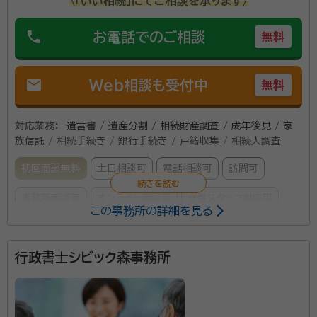
\「いい相続」にてご相談を承ります/
phone
お電話でのご相談
無料
mail
Web相談も受付中
無料
対応業務：
遺言書 / 遺産分割 / 相続財産調査 / 成年後見 / 家
族信託 / 相続手続き / 銀行手続き / 戸籍収集 / 相続人調査
初回面談無料
土日相談可
電話相談可
訪問可
事務所面談可
オンライン面談可
女性スタッフ対応可
この事務所の詳細を見る
所属する専門家：
行政書士シビック森事務所
橋立信啓（はしだて のぶひろ）
行政書士・特定行政書士・申請取次
行政書士・AFP・ファイナンシャルプランナー二級技能士・相続診断士
経歴：
自動車用品商社に入社し、購買・営業・商品開発・マーケティングを
担当した後、大手自動車用品チェーン店の本部担当、自動車メーカーの首
都圏営業の統括を行う。 自動車用品商社の社員時代、平成13年に父が