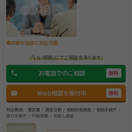
72歳で突如他界。 その10年後の平成23年に今度は母が74歳でこちら
事務所口コミ（抜粋）：
も突如他界。 二人の突然の死・相続を体験し、親不孝な自分を反省する。
またこの頃より、友人・知人、お取引先の通夜・葬儀に参列する機会も増
account_circle
満足度 5.0
ご利用時期：2023/4
え、争族の話を耳にするようになり、行政書士の資格取得を志す。 2016
年4月に昭島市の自宅で 『行政書士 橋立事務所』 として独立開業。
2019年12月に、事務所を立川駅北口に移転。 2023年4月に、個人事
行政書士法人橋立事務所は、行政書士資格保有者3名と
業主から法人化を行い 『行政書士法人橋立事務所』 として活動中。 相続
業務を行い、相続の相談を受ける中で『相続税』に関するご質問を多数寄
東京都杉並区に対応可能
補助者3名で業務を行っております。 相続の事でした
せられるようになり、ファイナンシャルプランナー2級技能士（国家資格）を
ら、どの様な事でもご相談を伺えます。 関係士業との提
取得。AFP登録を行う。 相続に関する更に深い知識・情報の収集の為に、
\「いい相続」にてご相談を承ります/
民間資格である『相続診断士』の資格を取得。相続診断士との共同セミナ
携により、お客様の手間を省き、ワンストップでご対応
ーの開催が増え今に至る。
をさせて頂けます。 通常営業時間は午前9時～午後6時
phone
お電話でのご相談
無料
資格等：
行政書士・特定行政書士・申請取次行政書士・AFP・ファイ
となっていますが、午後6時以降のご面談や、土日祝日
ナンシャルプランナー二級技能士・相続診断士
のご面談も予約制で承っております。 お気軽にご相談
所属団体：
東京都行政書士会
mail
Web相談も受付中
無料
下さい。
対応業務：
遺言書 / 遺産分割 / 相続財産調査 / 相続手続き /
銀行手続き / 戸籍収集 / 相続人調査
初回面談無料