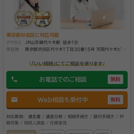
相続人がいるケース等遺産分割協議が困難な様々な相続を解決
してきました。円満相続の秘訣、相続手続きの順番など相続に関
するあらゆることを分かりやすくアドバイスします。
資格等：
行政書士
所属団体：
東京都行政書士会
東京都杉並区に対応可能
アクセス
JR山手線代々木駅 徒歩1分
所在地
東京都渋谷区代々木１丁目３０番１５号 天翔代々木ビ
ル ４０２
\「いい相続」にてご相談を承ります/
phone
お電話でのご相談
無料
mail
Web相談も受付中
無料
対応業務：
遺言書 / 遺産分割 / 相続手続き / 銀行手続き / 戸
籍収集 / 相続人調査 / 任意後見