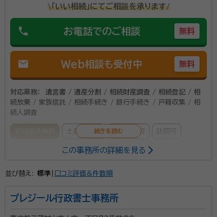
\「いい相続」にてご相談を承ります/
に相談したらいいかわからないこと、まずは無料相談か
所属団体：
東京都行政書士会・神奈川県行政書士会・愛知県行政書
らお客様の希望に合うオーダーメイドのプランを作成い
士会・三重県行政書士会
phone
お電話でのご相談
無料
たします。 相続に強い他士業との連携サポートにも力を
入れているため、アベニールがお客様の相続に関するす
べてのサポート窓口となります。 お気楽にお問合せくだ
mail
Web相談も受付中
無料
さい。
対応業務：
遺言書 / 遺産分割 / 相続財産調査 / 相続登記 / 相
続放棄 / 家族信託 / 相続手続き / 銀行手続き / 戸籍収集 / 相
続人調査
初回面談無料
土日相談可
電話相談可
訪問可
この事務所の詳細を見る
事務所面談可
オンライン面談可
並び替え:
標準
|
口コミ評価&件数順
事務所口コミ（抜粋）：
account_circle
満足度 5.0
ご利用時期：2026/3
プレジール行政書士事務所
面談の感想
内容、費用など丁寧に説明してくださいました。費用も納得いくものでし