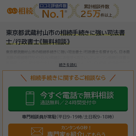
口コミ評価件数
累計相談件数
No.1
25万
件以上
東京都武蔵村山市
相続手続
強
司法書
の
き
に
い
士/行政書士
《無料相談》
東京都武蔵村山市の相続手続きに強い司法書士/行政書士を探すなら、日本最
大級の相続専門サイト【いい相続】にお任せください。
アンド・ワン相続行政書士
事務所、ソワレ司法書士法人・ソワレ行政書士法人、グレイス相続・終活総合サポ
続きを読む
ート代々木、など
武蔵村山市(東京都)で対応可能な相続手続きに強い司法書
士/行政書士をお探しいただけます。
相続手続きは、被相続人（故人）の財産を
相続手続きに関するご相談なら
引き継ぐために必要な手続きです。相続人・相続財産の確認、遺言書の確認、
遺産分割協議、相続財産の名義変更、相続税の申告・納税（相続財産が基礎控
除額を超えていた場合）など多岐に渡るため、相続手続きに強い専門家に
まず
今すぐ電話
無料相談
で
は相談
しましょう。
通話無料／24時間受付中
専門相談員が常駐
（平日9-19時/土日祝9-18時）
カンタン60秒！
専門家
紹介
を
してもらう