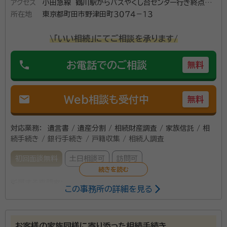
アクセス
小田急線 鶴川駅からバスやくし台センター行き終点や
所在地
くし台センターバス停より徒歩8分
東京都町田市野津田町３０７４－１３
\「いい相続」にてご相談を承ります/
phone
お電話でのご相談
無料
mail
Web相談も受付中
無料
対応業務：
遺言書 / 遺産分割 / 相続財産調査 / 家族信託 / 相
続手続き / 銀行手続き / 戸籍収集 / 相続人調査
初回面談無料
土日相談可
訪問可
所属する専門家：
この事務所の詳細を見る
梅林 功司（うめばやし こうじ）
行政書士
事務所口コミ（抜粋）：
お客様の家族同様に寄り添った相続手続き