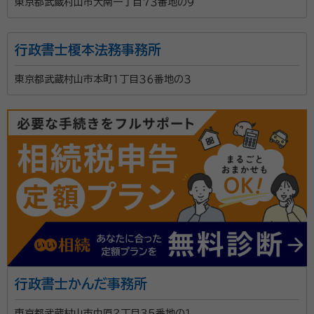
東京都武蔵村山市大南一丁目７３番地の９
たので、おねがいしました。
契約後の感想
電話とLINEのやりとりで、非常に早いレスポンスで対応していただきま
行政書士榎本法務事務所
した。
東京都武蔵村山市本町１丁目３６番地の３
お客様のご要望に合わせて、一件づつ丁寧に問題解決
を目指します。一見シンプルな事案に潜むリスクを見逃
さず、他の事務所で採算が合わない複雑・特殊な事例も
取り扱っております。
資格等：
その他（社会保険労務士） / 行政書士
所属団体：
東京都行政書士会八王子支部
行政書士かんだ事務所
東京都武蔵村山市中原２丁目３５番地の１