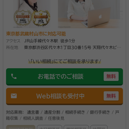
相続人がいるケース等遺産分割協議が困難な様々な相続を解決
してきました。円満相続の秘訣、相続手続きの順番など相続に関
するあらゆることを分かりやすくアドバイスします。
資格等：
行政書士
所属団体：
東京都行政書士会
東京都武蔵村山市に対応可能
アクセス
JR山手線代々木駅 徒歩1分
所在地
東京都渋谷区代々木１丁目３０番１５号 天翔代々木ビ
ル ４０２
\「いい相続」にてご相談を承ります/
phone
お電話でのご相談
無料
mail
Web相談も受付中
無料
対応業務：
遺言書 / 遺産分割 / 相続手続き / 銀行手続き / 戸
籍収集 / 相続人調査 / 任意後見