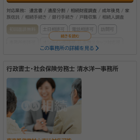
対応業務：
遺言書 / 遺産分割 / 相続財産調査 / 成年後見 / 家
族信託 / 相続手続き / 銀行手続き / 戸籍収集 / 相続人調査
初回面談無料
土日相談可
電話相談可
訪問可
事務所面談可
オンライン面談可
女性スタッフ対応可
この事務所の詳細を見る
所属する専門家：
行政書士・社会保険労務士 清水洋一事務所
橋立信啓（はしだて のぶひろ）
行政書士・特定行政書士・申請取次
行政書士・AFP・ファイナンシャルプランナー二級技能士・相続診断士
経歴：
自動車用品商社に入社し、購買・営業・商品開発・マーケティングを
担当した後、大手自動車用品チェーン店の本部担当、自動車メーカーの首
都圏営業の統括を行う。 自動車用品商社の社員時代、平成13年に父が
72歳で突如他界。 その10年後の平成23年に今度は母が74歳でこちら
事務所口コミ（抜粋）：
も突如他界。 二人の突然の死・相続を体験し、親不孝な自分を反省する。
またこの頃より、友人・知人、お取引先の通夜・葬儀に参列する機会も増
account_circle
満足度 5.0
ご利用時期：2023/4
え、争族の話を耳にするようになり、行政書士の資格取得を志す。 2016
年4月に昭島市の自宅で 『行政書士 橋立事務所』 として独立開業。
2019年12月に、事務所を立川駅北口に移転。 2023年4月に、個人事
行政書士法人橋立事務所は、行政書士資格保有者3名と
業主から法人化を行い 『行政書士法人橋立事務所』 として活動中。 相続