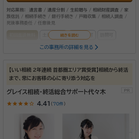
対応業務：
遺言書 / 遺産分割 / 生前贈与 / 相続財産調査 / 家
族信託 / 相続手続き / 銀行手続き / 戸籍収集 / 相続人調査 /
死後事務委任 / 任意後見
初回面談無料
土日相談可
電話相談可
訪問可
この事務所の詳細を見る
女性スタッフ対応可
事務所口コミ（抜粋）：
【いい相続 2年連続 首都圏エリア賞受賞】相続から終活
account_circle
満足度 5.0
ご利用時期：2025/7
まで、常にお客様の心に寄り添う対応を
面談の感想
こちらの意向をしっかり聴いたうえで細かな対応をしてもらえたから。
グレイス相続・終活総合サポート代々木
契約後の感想
star
star
star
star
star_outline
4.41
（
70件
）
依頼後のメール及び電話の対応が迅速でこちらの分からない事等も丁寧
に回答をして貰えた。
相続・後見・家族信託のセミナー講師を長年務める行政書士が対
応いたします！ ２０名以上の相続人がいるケース、連絡拒否する