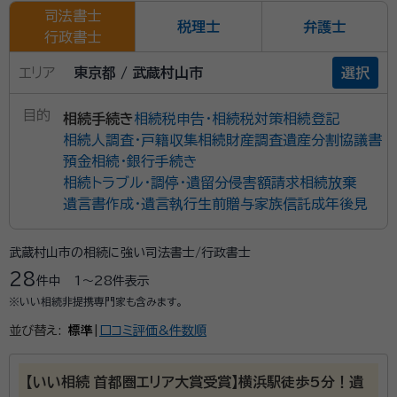
司法書士
税理士
弁護士
行政書士
エリア
東京都 / 武蔵村山市
選択
目的
相続手続き
相続税申告・相続税対策
相続登記
相続人調査・戸籍収集
相続財産調査
遺産分割協議書
預金相続・銀行手続き
相続トラブル・調停・遺留分侵害額請求
相続放棄
遺言書作成・遺言執行
生前贈与
家族信託
成年後見
武蔵村山市の相続に強い司法書士/行政書士
28
件中
1〜28
件表示
※いい相続非提携専門家も含みます。
並び替え:
標準
|
口コミ評価&件数順
【いい相続 首都圏エリア大賞受賞】横浜駅徒歩5分！遺