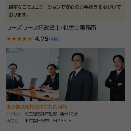
古田 智史（フルタ トモフミ）
行政書士、ファイナンシャル・プランナ
綿密なコミュニケーションで安心のお手続きを心がけて
ー、相続アドバイザー、銀行ジェロントロジスト
おります。
経歴：
お気楽にご相談ください！
ワーズワース行政書士・社労士事務所
服部脩（ハットリユウ）
特定行政書士
star
star
star
star
star_half
4.75
（
4件
）
経歴：
私たちはこれまで、常に誠実に業務を遂行することで、お客様との
信頼関係を育んでまいりました。そして、これからも誠実と信頼をモットー
に、お客様、従業員、社会に貢献してまいります。
事務所口コミ（抜粋）：
account_circle
満足度 5.0
ご利用時期：2022/12
アベニールの理念 私たちは、超高齢社会の中にあって、
高齢者とその家族が抱える不安の解消に努めます。 そし
て、高齢者の皆様が人生の最後を前向きに、積極的に生
東京都武蔵村山市に対応可能
きられることをサポートし、明るく元気な社会づくりに貢
アクセス
京王線高幡不動駅 徒歩10分
献していきます。 当法人は、相続に関して確かな知識と
所在地
東京都日野市上田255-5
資格等：
行政書士、ファイナンシャル・プランナー、相続アドバイザー、
経験を備えた行政書士が複数人所属しております。 誰
銀行ジェロントロジスト