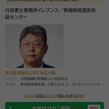
account_circle
満足度 4.0
ご利用時期：2026/2
行政書士事務所イレブンス／青梅相続遺言相
面談の感想
談センター
士業の方に依頼をするのは初めてでしたが、特におかしな感じはなかっ
たので依頼しました。
契約後の感想
疑問点を質問した時は丁寧に回答してくださいました。
梅林行政書士事務所は遺言作成サポート・相続手続サポ
ートを専門としている事務所です。おかげさまで本稼働
4年間で120件超のさまざまな事情の手続きサポート
を手掛けさせていただきました。相続人が20名以上に
東京都武蔵村山市に対応可能
なる相続や離婚歴のある故人の妻が前妻との複数の子
アクセス
JR青梅線「青梅駅」より徒歩8分
資格等：
行政書士
の連絡先がわからない場合など一筋縄ではいかない相
所在地
東京都青梅市滝ノ上町1364-3 ライオンズマンション
所属団体：
東京都行政書士会町田支部
続も手掛けてきました。ケースバイケースでやらなけれ
青梅504
ばならない手続きは変わっていきます。愛するご家族を
\「いい相続」にてご相談を承ります/
亡くされた相続人の方達は悲しむ間もなくいろいろな
phone
お電話でのご相談
無料
手続きをしなければなりません。そのご負担を少しでも