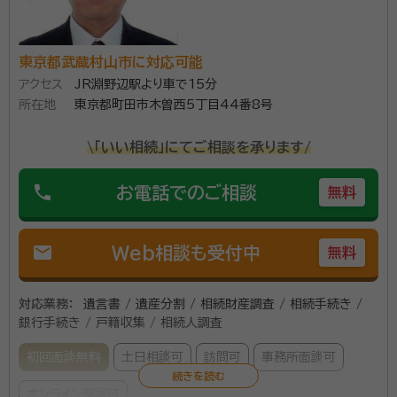
東京都武蔵村山市に対応可能
アクセス
JR淵野辺駅より車で15分
所在地
東京都町田市木曽西5丁目44番8号
\「いい相続」にてご相談を承ります/
phone
お電話でのご相談
無料
mail
Web相談も受付中
無料
対応業務：
遺言書 / 遺産分割 / 相続財産調査 / 相続手続き /
銀行手続き / 戸籍収集 / 相続人調査
初回面談無料
土日相談可
訪問可
事務所面談可
オンライン面談可