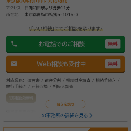
業務を行い、相続の相談を受ける中で『相続税』に関するご質問を多数寄
東京都武蔵村山市に対応可能
補助者3名で業務を行っております。 相続の事でした
せられるようになり、ファイナンシャルプランナー2級技能士（国家資格）を
アクセス
日向和田駅より徒歩11分
ら、どの様な事でもご相談を伺えます。 関係士業との提
取得。AFP登録を行う。 相続に関する更に深い知識・情報の収集の為に、
所在地
東京都青梅市梅郷5-1015-3
民間資格である『相続診断士』の資格を取得。相続診断士との共同セミナ
携により、お客様の手間を省き、ワンストップでご対応
ーの開催が増え今に至る。
をさせて頂けます。 通常営業時間は午前9時～午後6時
\「いい相続」にてご相談を承ります/
資格等：
行政書士・特定行政書士・申請取次行政書士・AFP・ファイ
となっていますが、午後6時以降のご面談や、土日祝日
ナンシャルプランナー二級技能士・相続診断士
phone
のご面談も予約制で承っております。 お気軽にご相談
お電話でのご相談
無料
所属団体：
東京都行政書士会
下さい。
mail
Web相談も受付中
無料
対応業務：
遺言書 / 遺産分割 / 相続財産調査 / 相続手続き /
銀行手続き / 戸籍収集 / 相続人調査
初回面談無料
所属する専門家：
この事務所の詳細を見る
清水洋一（しみずよういち）
行政書士、社会保険労務士