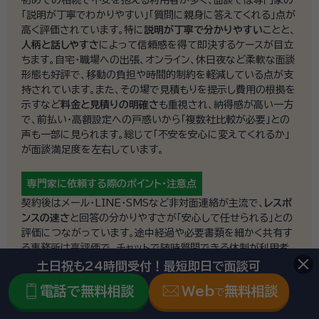
「説明が丁寧でわかりやすい」「質問に親身に答えてくれる」点が
高く評価されています。特に
説明が丁寧で分かりやすい
ことと、
人柄と話しやすさ
によって信頼感を得て即決するケースが目立
ちます。自宅・職場への出張、オンライン、休日夜など柔軟な面談
形態も好評で、移動の負担や時間的制約を軽減している点が支
持されています。また、その場で見積もりを提示し費用の根拠を
示すなど
料金と見積りの明確さ
も重視され、納得感が高い一方
で、前払い・高額設定への戸惑いから「複数社比較が必要」との
声も一部に見られます。総じて「不安を安心に変えてくれるか」
が面談満足度を左右しています。
専門家に依頼する際の
ポイント・注意点
契約後はメール・LINE・SMSなど非対面連絡が主流で、
レスポ
ンスの速さ
と回答の分かりやすさが「安心して任せられる」との
評価につながっています。途中経過や必要書類を細かく共有す
る事務所は高評価で、チャットで随時質問できる体制が利用者
の負担を軽減しました。一方、連絡が途絶える・進捗報告がない・
土日祝も24時間受付！最短即日で面談可
書類ミスがあるといった不満も散見され、
進捗報告
の有無が満
電話で無料相談
Web
無料相談
で
足度を大きく左右しています。費用や追加業務の説明を事前に
明確化し、定期的に状況を共有することで信頼が継続する傾向