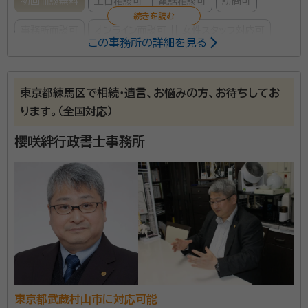
初回面談無料
土日相談可
電話相談可
訪問可
事務所面談可
オンライン面談可
女性スタッフ対応可
この事務所の詳細を見る
所属する専門家：
本木 千津子（モトキ チヅコ）
行政書士、終活アドバイザー
東京都練馬区で相続・遺言、お悩みの方、お待ちしてお
経歴：
東京都行政書士会所属 郵便局、毎日新聞社 遺言・相続手続相談
ります。（全国対応）
シニアライフカウンセラー養成講座講師 2016年6月 開業 2018年1
月 独立 2019年7月一般社団法人ProFamilia終活協会 代表理事
櫻咲絆行政書士事務所
事務所口コミ（抜粋）：
account_circle
満足度 5.0
ご利用時期：2026/6
面談の感想
とても話しやすく、こちらの問かけにも丁寧に答えてくれたから。
契約後の感想
途中経過の連絡もしてくれて、安心して任せられる書士さんです。
私は法律事務所・司法書士事務所での勤務ののち、2018年に独
立しました。 独立のきっかけは、ある相続手続きのお客様からの
東京都武蔵村山市に対応可能
言葉でした。 持病のため全く身動きできない状態で、不動産の