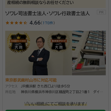
産相続の無料相談ならお任せください
ソワレ司法書士法人・ソワレ行政書士法人
star
star
star
star
star_half
4.66
（
178件
）
東京都武蔵村山市に対応可能
アクセス
JR横浜駅 きた西口より徒歩5分
所在地
神奈川県横浜市神奈川区鶴屋町2丁目21番1 ダイヤビ
ル504（ダイヤビル１階にエネオス様がございます）
\「いい相続」にてご相談を承ります/