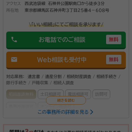
アクセス
西武池袋線 石神井公園駅南口から徒歩３分
売却を含めた相続手続きを最後までできるか、とても不安に思
所在地
東京都練馬区石神井町３丁目２５番４－６０８号
われていたご様子でした。 そこで「不動産の売却など、すべてが
資格等：
行政書士
終わるまで手続きします。大丈夫ですよ。」 と、やらなくてはいけ
\「いい相続」にてご相談を承ります/
ない手続きをすべて受け負いました。 お客様からは何度もお手
所属団体：
東京都行政書士会
紙をいただき、 「千津子先生の『最後まで手続きするから大丈
phone
お電話でのご相談
無料
夫』という言葉でとても安心しました。私のような人をたくさん
助けてあげてください。いつも応援しています」 とお言葉を頂
き、常にお客様の心に寄り添いたいと思いながら活動しており
mail
Web相談も受付中
無料
ます。 親身に相談に乗ることをモットーとしておりますので、相
続でお悩みの方はお気軽にご相談ください。
対応業務：
遺言書 / 遺産分割 / 相続財産調査 / 相続手続き /
銀行手続き / 戸籍収集 / 相続人調査
初回面談無料
土日相談可
電話相談可
訪問可
事務所面談可
オンライン面談可
この事務所の詳細を見る
所属する専門家：
淺野 透
行政書士、入管取次、不当要求防止責任者、著作権相談員、防