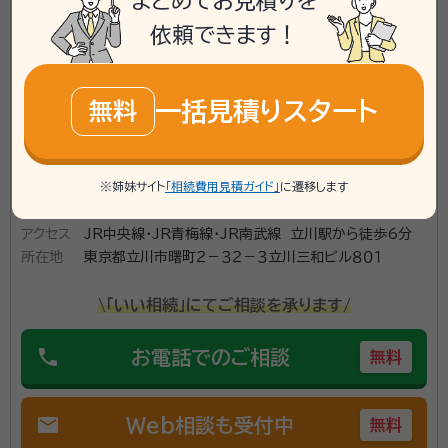
まとめてお見積りを
続遺言実務家研究会」に所属しているので難しい案件に
依頼できます！
も対応可。
資格等：
行政書士、身元保証相談士、公認システム監査人
一括見積りスタート
無料
所属団体：
東京都行政書士会
※姉妹サイト
「相続費用見積ガイド」
に遷移します
東京都武蔵村山市に対応可能
アクセス
JR中央線・JR青梅線・JR南武線 立川駅から徒歩6分
所在地
東京都立川市曙町２－３２－３立川三和ビル８０１
\「いい相続」にてご相談を承ります/
phone
お電話でのご相談
無料
mail
Web相談も受付中
無料