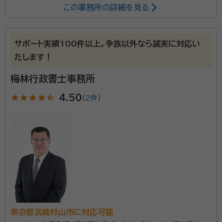
この事務所の詳細を見る
所属する専門家：
鈴木 基（すずき もとい）
行政書士・情報セキュリティマネジャー・
サポート実績100件以上。争族以外なら誠実に対応い
認定上級IPOプロフェッショナル・上級IPOプロフェッショナルCFO
たします！
経歴：
ホームセンター勤務を経て行政書士事務所に勤務 平成13年1月よ
り完全独立 平成15年～25年 町田経理専門学校（現東京ビジネス外語
梅林行政書士事務所
カレッジ）非常勤講師 平成16年～平成28年 東海大学 非常勤講師 平成
23年前期 淑徳大学兼任講師
star
star
star
star
star_half
4.50
（
2件
）
創業20年を超える豊富な実績に裏打ちされた丁寧で的
確な対応が強みです。行政書士に登録して以来、遺言書
や遺産分割協議書、契約書などの作成や相続全般の手
続きをしてきました。 また、代表の鈴木基先生は相続以
外の分野でも精力的に活動し、行政書士として実績を重
資格等：
行政書士・情報セキュリティマネジャー・認定上級IPOプロ
ね続けています。文章力に定評があり、行政書士の懸賞
フェッショナル・上級IPOプロフェッショナルCFO
論文で受賞歴もあり。 相談料は初回無料、19時以降や
所属団体：
東京都行政書士会
土日、訪問などさまざまなケースに対応しているため、
相続にお悩みの方は気軽に相談してみてください。
東京都武蔵村山市に対応可能