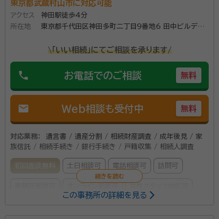
東京都武蔵村山市に対応可能
アクセス
神田駅徒歩4分
所在地
東京都千代田区神田多町二丁目9番地6 田中ビルディ
ング3F
\「いい相続」にてご相談を承ります/
phone
お電話でのご相談
無料
mail
Web相談も受付中
無料
対応業務：
遺言書 / 遺産分割 / 相続財産調査 / 成年後見 / 家
族信託 / 相続手続き / 銀行手続き / 戸籍収集 / 相続人調査
初回面談無料
土日相談可
電話相談可
訪問可
事務所面談可
オンライン面談可
女性スタッフ対応可
この事務所の詳細を見る
所属する専門家：