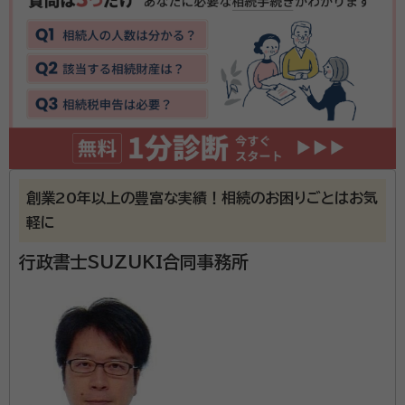
火・防災管理者
経歴：
防衛省陸上自衛隊 特許権者・個人発明家
私は、防衛省陸上自衛隊で約36年勤務して参りました。
各地域で発生した災害派遣はもちろん、様々な行政事務
も扱い、部隊間の連絡・調整業務も行い、2015年9月定
年を迎えました。 翌年、行政書士に登録してから、今日
まで多種多様な業務を手がけて参りましたが、相続・遺
創業20年以上の豊富な実績！相続のお困りごとはお気
資格等：
行政書士、入管取次、不当要求防止責任者、著作権相談員、
言業務に特化することを決めました。
軽に
防火・防災管理者
所属団体：
日本行政書士会連合会、東京都行政書士会
行政書士SUZUKI合同事務所