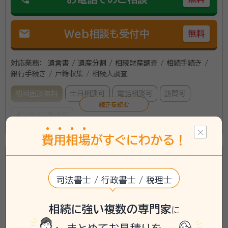
軽く出来るようサポートすることが私の使命と考えてお
ります。相続に関してお困りごとがありましたらお気軽
mail
Web相談も受付中
無料
にご相談ください。
対応業務：
遺言書 / 遺産分割 / 相続財産調査 / 相続手続き /
銀行手続き / 戸籍収集 / 相続人調査
初回面談無料
土日相談可
電話相談可
訪問可
オンライン面談可
この事務所の詳細を見る
費
用
相
場
がすぐにわかる！
所属する専門家：
水野英治
行政書士（登録番号19081785）、身元保証相談士、公認シ
JR中央線 立川駅北口徒歩5分 個室での面談が可能で
ステム監査人
す。
司法書士 / 行政書士 / 税理士
経歴：
一橋大学卒業 東京都庁入庁32年間在籍 情報処理システム監査技
術者試験合格 日本システム監査人協会30年在籍・公認システム監査人 勤
行政書士法人橋立事務所
務の傍ら土曜日のみで経営学修士号取得 独立後、某研究所にてシステム
相続に強い複数の専門家
に
監査に従事 カーネギーメロン大学ハインツ大学院東京出張講座(慶應
star
star
star
star
star_half
4.80
（
5件
）
西多摩地域を中心に出張相談可。親切・誠実な対応。「相
SFC研究所招聘・博士レベル修了) CISO Certification Program
Certified 行政書士、申請取次行政書士