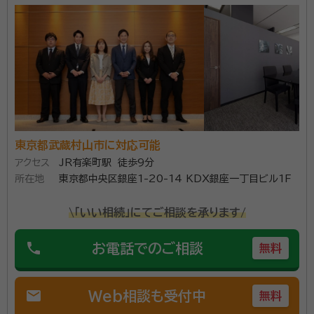
経歴：
相続業務歴20年
事務所口コミ（抜粋）：
account_circle
満足度 5.0
ご利用時期：2026/5
面談の感想
共働きのため、日曜日に自宅まで来ていただき、助かりました。説明もわ
かりやすく、費用も明確だったのでそのままお願いすることにいたしまし
た。
契約後の感想
東京都武蔵村山市に対応可能
依頼後の質問や要望にも素早く対応していただけ、何度でも回答してく
ださること。
アクセス
JR有楽町駅 徒歩9分
所在地
東京都中央区銀座1-20-14 KDX銀座一丁目ビル1F
横浜市の相続・遺言に関するご相談ならソワレ司法書士法人へ。
\「いい相続」にてご相談を承ります/
相続のご相談は【完全無料】。【横浜駅徒歩5分】 横浜市内で財
産・不動産の相続・相続放棄・終活にお悩みの方はお気軽にご相
phone
お電話でのご相談
無料
談ください。 相続の相談実績年間約1,000件。豊富な相談実績
で安心してお任せいただけます。 横浜での相続に精通したプロ
資格等：
司法書士、行政書士、相続診断士
チームが、相続法務から税務にいたるまでお客様をフルサポート
mail
Web相談も受付中
無料
します。 面談は土日やオンライン、ご自宅への出張面談も可能で
所属団体：
神奈川県司法書士会・神奈川県行政書士会
す。お気軽にご相談ください。