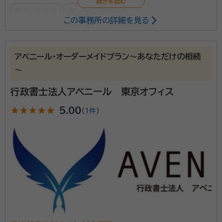
事務所面談可
オンライン面談可
この事務所の詳細を見る
所属する専門家：
小溝 琢（こみぞ たく）
行政書士
アベニール・オーダーメイドプラン～あなただけの相続
経歴：
早稲田大学政治経済学部卒
～
行政書士法人アベニール 東京オフィス
当オフィスは相続・終活に特化した東京都世田谷区用賀
にある行政書士事務所です。 行政書士の業務は色々あ
star
star
star
star
star
5.00
（
1件
）
りますが、当オフィスは相続・終活を専門に取り扱ってお
ります。特に生前対策、具体的には、将来の認知症の発
症がご不安な方、争族を回避されたい方、ご両親が心配
資格等：
行政書士・家族信託コンサルタント・身元証明相談士・2級
な子供世代の方向けの遺言書作成サポート、家族信託の
FP技能士・宅建士
設計、任意後見契約、また、おひとりさまや頼る人がい
所属団体：
東京都行政書士会・身元保証相談士協会・一般社団法人
ない方の身元証明やご逝去後の葬儀や納骨、遺品整理
いきいきライフ協会たまがわ
（死後事務委任契約）などのお悩み解決を得意としてい
ます。