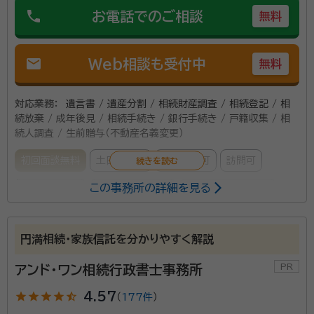
phone
お電話でのご相談
無料
mail
Web相談も受付中
無料
対応業務：
遺言書 / 遺産分割 / 相続財産調査 / 相続登記 / 相
続放棄 / 成年後見 / 相続手続き / 銀行手続き / 戸籍収集 / 相
続人調査 / 生前贈与（不動産名義変更）
初回面談無料
土日相談可
電話相談可
訪問可
この事務所の詳細を見る
事務所面談可
オンライン面談可
女性スタッフ対応可
所属する専門家：
円満相続・家族信託を分かりやすく解説
遠藤 匡朗（えんどう まさろう）
司法書士
経歴：
相続業務歴15年
アンド・ワン相続行政書士事務所
star
star
star
star
star_half
4.57
（
177件
）
深野 友和（ふかの ともかず）
行政書士