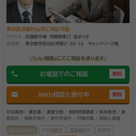
東京都武蔵村山市に対応可能
アクセス
田園都市線 用賀駅東口 徒歩1分
所在地
東京都世田谷区用賀2-38-16 キャッテリー2階
\「いい相続」にてご相談を承ります/
phone
お電話でのご相談
無料
mail
Web相談も受付中
無料
対応業務：
遺言書 / 遺産分割 / 相続財産調査 / 成年後見 / 家
族信託 / 相続手続き / 銀行手続き / 戸籍収集 / 相続人調査
初回面談無料
土日相談可
電話相談可
訪問可