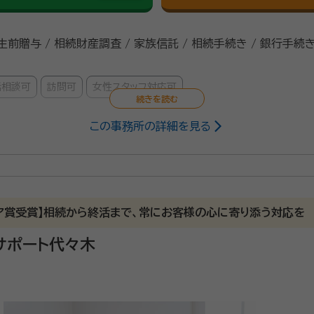
 生前贈与 / 相続財産調査 / 家族信託 / 相続手続き / 銀行手続き
話相談可
訪問可
女性スタッフ対応可
この事務所の詳細を見る
25/7
で細かな対応をしてもらえたから。
リア賞受賞】相続から終活まで、常にお客様の心に寄り添う対応を
速でこちらの分からない事等も丁寧に回答をして貰えた。
サポート代々木
を長年務める行政書士が対応いたします！ ２０名以上の相続人がいるケー
を解決してきました。円満相続の秘訣、相続手続きの順番など相続に関す