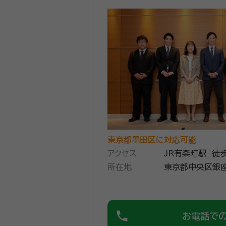
面談の感想
説明が分かりやすく的確だった。相
契約後の感想
質問にも的確に答えて頂き、手続業
横浜市の相続・遺言に関するご相談な
続放棄・終活にお悩みの方はお気軽にご
の相続に精通したプロチームが、相続
です。お気軽にご相談ください。
資格等：
司法書士、行政書士、相
東京都墨田区に対応可能
所属団体：
神奈川県司法書士会・
アクセス
JR有楽町駅 徒
所在地
東京都中央区銀座1
phone
お電話で