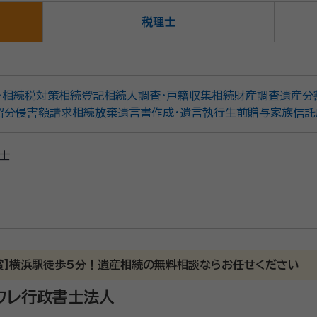
税理士
・相続税対策
相続登記
相続人調査・戸籍収集
相続財産調査
遺産分
留分侵害額請求
相続放棄
遺言書作成・遺言執行
生前贈与
家族信託
士
賞】横浜駅徒歩5分！遺産相続の無料相談ならお任せください
ワレ行政書士法人