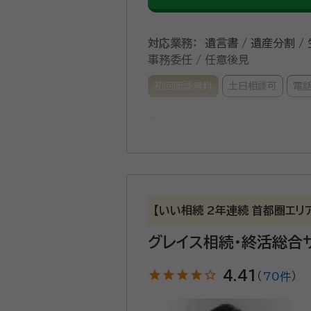
対応業務：
遺言書 / 遺産分割 /
事務委任 / 任意後見
初回面談無料
土日相談可
電
事務所口コミ（抜粋）：
account_circle
満足度 5.0
ご利用時期：20
面談の感想
こちらの意向をしっかり聴いたうえ
契約後の感想
【いい相続 2年連続 首都圏エ
依頼後のメール及び電話の対応が迅
グレイス相続・終活総合
相続・後見・家族信託のセミナー講師
star
star
star
star
star_outline
4.41
（
70件
）
等遺産分割協議が困難な様々な相続
イスします。