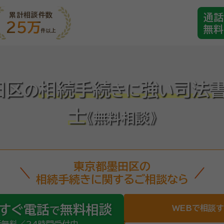
累計相談件数
通話
25万
無料
件以上
田区
相続手続
強
司法
の
き
に
い
士
《無料相談》
東京都墨田区の
相続手続きに関するご相談なら
すぐ電話
無料相談
WEBで相談
で