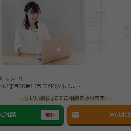
駅 徒歩1分
木１丁目３０番１５号 天翔代々木ビル ４
\「いい相続」にてご相談を承ります/
mail
のご相談
Web相
無料