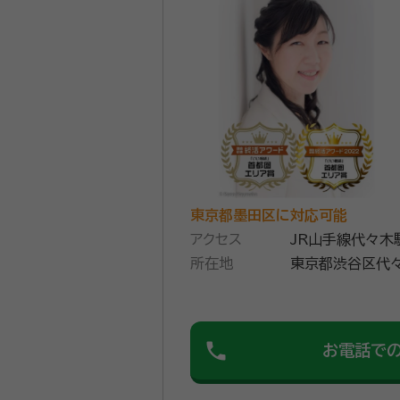
資格等：
行政書士
所属団体：
東京都行政書士会
東京都墨田区に対応可能
アクセス
JR山手線代々木
所在地
東京都渋谷区代々
０２
phone
お電話で