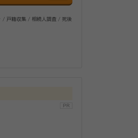
 / 戸籍収集 / 相続人調査 / 死後
ス、連絡拒否する相続人がいるケース
るあらゆることを分かりやすくアドバ