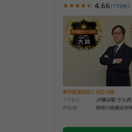
star
star
star
star
star_half
4.66
（
178件
）
東京都墨田区に対応可能
アクセス
JR横浜駅 きた
所在地
神奈川県横浜市神
504（ダイヤビ