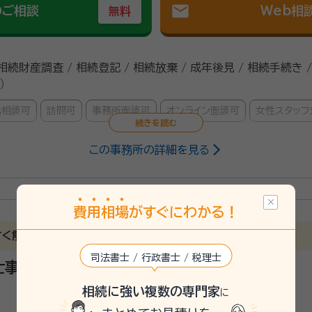
mail
のご相談
Web相
無料
 相続財産調査 / 相続登記 / 相続放棄 / 成年後見 / 相続手続き 
）
話相談可
訪問可
事務所面談可
オンライン面談可
女性スタッフ
この事務所の詳細を見る
）
司法書士
費
用
相
場
がすぐにわかる！
行政書士
すく解説
司法書士 / 行政書士 / 税理士
士事務所
相続に強い複数の専門家
に
26/5