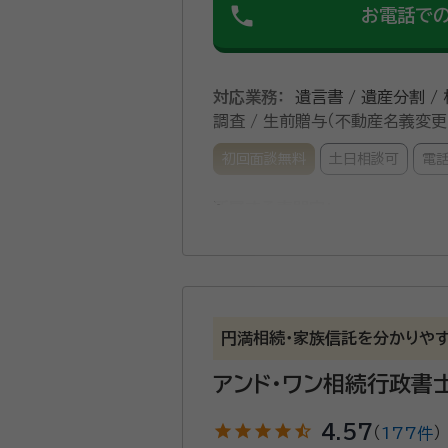
phone
お電話で
対応業務：
遺言書 / 遺産分割 /
調査 / 生前贈与（不動産名義変更
初回面談無料
土日相談可
電
所属する専門家：
遠藤 匡朗（えんどう まさろう
経歴：
相続業務歴15年
深野 友和（ふかの ともかず）
円満相続・家族信託を分かりや
経歴：
相続業務歴20年
アンド・ワン相続行政書
事務所口コミ（抜粋）：
account_circle
star
star
star
star
star_half
4.57
満足度 5.0
ご利用時期：20
（
177件
）