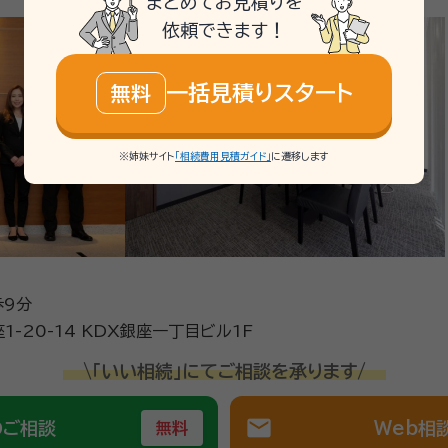
まとめてお見積りを
依頼できます！
続全体の流れがよく理解でき安心できた。
務も早く進み満足している。
一括見積りスタート
無料
らソワレ司法書士法人へ。 相続のご相談は【完全無料】。【横浜駅徒歩5分
※姉妹サイト
「相続費用見積ガイド」
に遷移します
相談ください。 相続の相談実績年間約1,000件。豊富な相談実績で安心し
法務から税務にいたるまでお客様をフルサポートします。 面談は土日や
続診断士
神奈川県行政書士会
歩9分
-20-14 KDX銀座一丁目ビル1F
\「いい相続」にてご相談を承ります/
mail
のご相談
Web相
無料