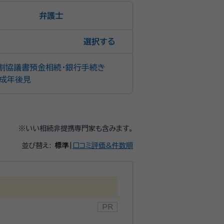
弁護士
選択
割協議書
預金相続・銀行手続き
成年後見
※いい相続非提携専門家も含みます。
並び替え:
標準
|
口コミ評価&件数順