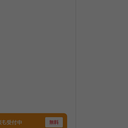
】 横浜市内で財産・不動産の相続・相
てお任せいただけます。 横浜で
オンライン、ご自宅への出張面談も可能
談も受付中
無料