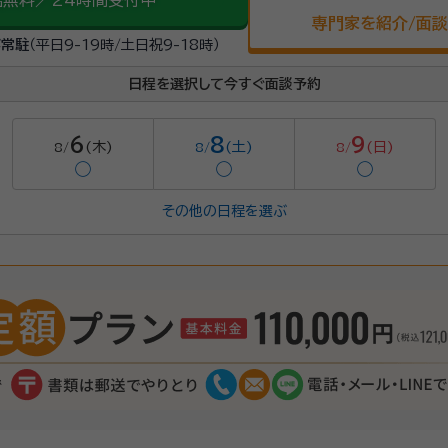
話無料／24時間受付中
専門家を紹介/面
が常駐
（平日9-19時/土日祝9-18時）
日程を選択して今すぐ面談予約
6
8
9
(木)
(土)
(日)
8/
8/
8/
◯
◯
◯
その他の日程を選ぶ