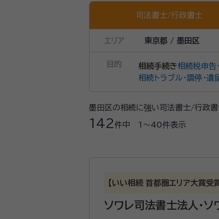
司法書士
/
行政書士
エリア
東京都 / 墨田区
目的
相続手続き
相続税申告
相続トラブル・調停・遺
墨田区の相続に強い司法書士/行政書
142
件中
1〜40
件表示
【いい相続 首都圏エリア大賞受
ソワレ司法書士法人・ソ