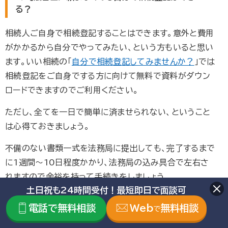
る？
相続人ご自身で相続登記することはできます。意外と費用
がかかるから自分でやってみたい、という方もいると思い
ます。いい相続の「
自分で相続登記してみませんか？
」では
相続登記をご自身でする方に向けて無料で資料がダウン
ロードできますのでご利用ください。
ただし、全てを一日で簡単に済ませられない、ということ
は心得ておきましょう。
不備のない書類一式を法務局に提出しても、完了するまで
に1週間〜10日程度かかり、法務局の込み具合で左右さ
れますので余裕を持って手続きをしましょう。
土日祝も24時間受付！最短即日で面談可
電話で無料相談
Web
無料相談
Q.司法書士に相続税申告やトラブル対応を依頼でき
で
る？