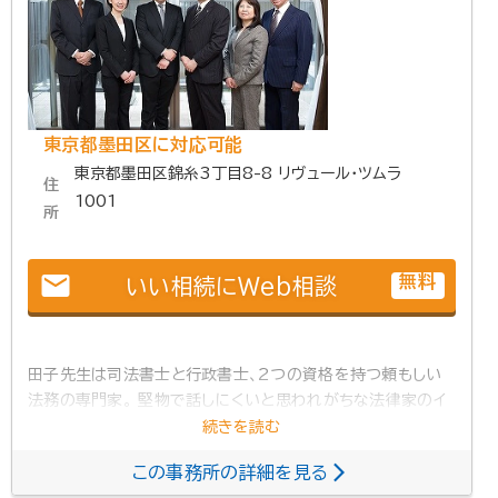
東京都墨田区に対応可能
東京都墨田区錦糸3丁目8-8 リヴュール・ツムラ
住
1001
所
email
無料
いい相続にWeb相談
田子先生は司法書士と行政書士、2つの資格を持つ頼もしい
法務の専門家。 堅物で話しにくいと思われがちな法律家のイ
メージを払拭したいという思いから、お客様にとってカフェの
ように身近で、気軽に相談ができる空間を目指して、日々お客
この事務所の詳細を見る
様の相談を親身になって対応していらっしゃいます。