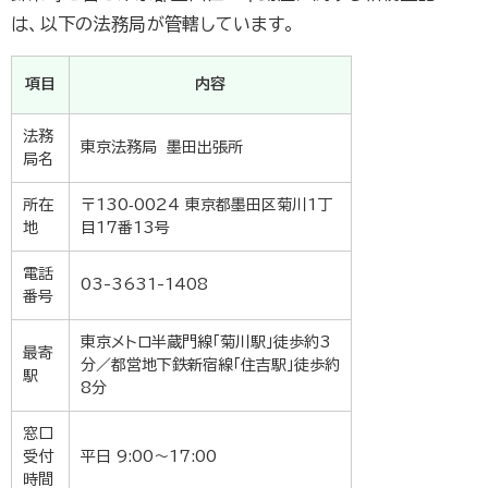
は、以下の法務局が管轄しています。
項目
内容
法務
東京法務局 墨田出張所
局名
所在
〒130‑0024 東京都墨田区菊川1丁
地
目17番13号
電話
03-3631-1408
番号
東京メトロ半蔵門線「菊川駅」徒歩約3
最寄
分／都営地下鉄新宿線「住吉駅」徒歩約
駅
8分
窓口
受付
平日 9:00～17:00
時間