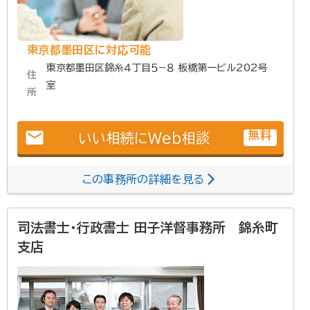
東京都墨田区に対応可能
東京都墨田区錦糸４丁目５−８ 板橋第一ビル202号
住
室
所
email
無料
いい相続にWeb相談
この事務所の詳細を見る
司法書士・行政書士 田子洋督事務所 錦糸町
支店