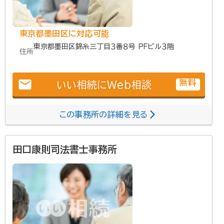
東京都墨田区に対応可能
東京都墨田区錦糸三丁目３番８号 ＰＦビル３階
住所
email
無料
いい相続にWeb相談
この事務所の詳細を見る
田口康則司法書士事務所