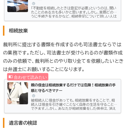
「不動産を相続したときは登記が必要」というのは、聞い
たことのある方も多いかと思います。しかし、実際どのよ
うに手続きをするかなど、相続登記について詳しい人は
あまりいないでしょう。相続登記は「所有権移転登記」の
ひとつであり、義務化が決定されている手続きでもあり
ます。今回は所有権移転登記について、所有権保存登記
相続放棄
との違いや手続きにかかる費用などについて詳しく解
説していきます。ぜひ、参考にしてください。この記事は
こんな方におすすめ：「不動産を相続する人」「登記につ
裁判所に提出する書類を作成するのも司法書士ならでは
いて詳しく知りたい人」この記事のポイン...
の業務です。ただし、司法書士が受けられるのが書類作成
のみの依頼で、裁判所とのやり取り全てを依頼したいとき
は弁護士にお願いすることになります。
親の借金は相続放棄するだけでは危険！相続放棄の手
順と守るべきマナー
被相続人に借金があっても、相続放棄をすることで、相
続人は借金を引き継ぐことなく自身の生活を守ることが
できます。しかし、あなたが相続放棄をした借金は、消え
てなくなるわけではありません。あなたの代わりに相続
人になった人に返済義務が移るだけなのです。本記事で
は、あなたが相続放棄をすることによってどのように相
遺言書の検認
続権が移るのか、どうすれば誰にも借金を背負わせるこ
となく、相続放棄ができるのかをご紹介します。借金は