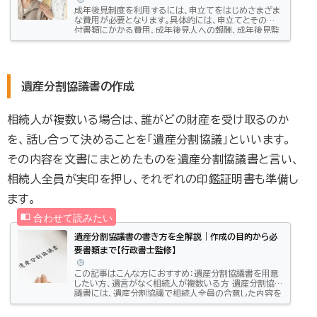
成年後見制度を利用するには、申立てをはじめさまざま
な費用が必要となります。具体的には、申立てとその添
付書類にかかる費用、成年後見人への報酬、成年後見監
督人への報酬、登記にかかる費用などです。特に成年後
見人と成年後見監督人への報酬は、制度を利用している
限り発生する費用です。多くのケースで被後見人が亡く
なるまで必要になるものですから、しっかりと理解して
おく必要があります。この記事では、成年後見制度を利
遺産分割協議書の作成
用するにあたって必要な、申立ての費用、後見人への
月々の報酬と追加の報酬、登記などの費用などについ...
相続人が複数いる場合は、誰がどの財産を受け取るのか
を、話し合って決めることを「遺産分割協議」といいます。
その内容を文書にまとめたものを遺産分割協議書と言い、
相続人全員が実印を押し、それぞれの印鑑証明書も準備し
ます。
遺産分割協議書の書き方を全解説｜作成の目的から必
要書類まで【行政書士監修】
この記事はこんな方におすすめ：遺産分割協議書を用意
したい方、遺言がなく相続人が複数いる方 遺産分割協
議書には、遺産分割協議で相続人全員の合意した内容を
反映 相続手続き後のトラブルを回避するためにも、書類
で残しておくことが重要 相続人同士、事前にすり合わせ