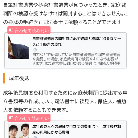
相続放棄しても消えない被相続人（亡くなった人）に多額
自筆証書遺言や秘密証書遺言が見つかったとき、家庭裁
の借金があったとき、相続人は、借金を相続し...
判所の検認を受けなければ開封することはできません。こ
の検認の手続きも司法書士に依頼することができます。
自筆証書遺言の開封前に必ず確認！検認が必要なケー
スと手続きの流れ
自宅などで保管していた自筆証書遺言や秘密証書遺言
を発見した場合、家庭裁判所で検認をおこなう必要があ
ります。また遺言書に封印がある場合は、相続人が勝手
に開封することも認められていません。この記事では検
認について、ご説明します。この記事はこんな方におすす
め：これから遺言書を書こうとしている方、遺言書を保管
成年後見
している、または発見した人 自筆証書遺言は、家庭裁判
所での検認が必要 検認するまでは開封厳禁。検認を怠
った場合、ペナルティーが科せられることも 検認手続き
成年後見制度を利用するために家庭裁判所に提出する申
の後に開封した自筆証書遺言でも、その内容が...
立書類等の作成。また、司法書士に後見人、保佐人、補助
人を依頼することもできます。
成年後見人への報酬や申立ての費用は？｜成年後見制
度の利用にかかる費用