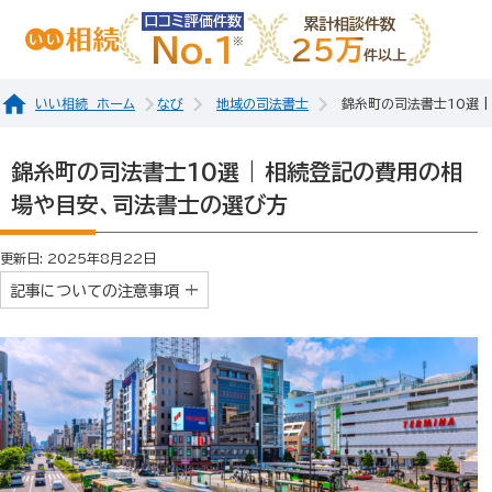
口コミ評価件数
累計相談件数
No.1
25万
件以上
いい相続 ホーム
なび
地域の司法書士
錦糸町の司法書士10選 
錦糸町の司法書士10選 | 相続登記の費用の相
場や目安、司法書士の選び方
更新日: 2025年8月22日
記事についての注意事項