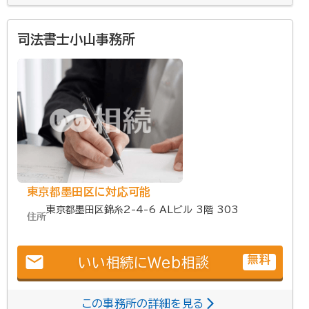
司法書士小山事務所
東京都墨田区に対応可能
東京都墨田区錦糸2-4-6 ALビル 3階 303
住所
email
無料
いい相続にWeb相談
この事務所の詳細を見る