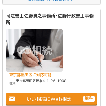
司法書士佐野貴之事務所・佐野行政書士事務
所
東京都墨田区に対応可能
東京都墨田区錦糸4-1-26-1008
住所
email
無料
いい相続にWeb相談