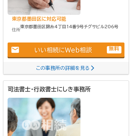
東京都墨田区に対応可能
東京都墨田区錦糸4丁目14番9号チグサビル206号
住所
email
無料
いい相続にWeb相談
この事務所の詳細を見る
司法書士・行政書士にしき事務所