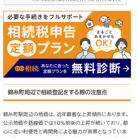
口は約28万人で、商業都市、観光都市、そして住宅都市
として発展し続けています。本記事では東京都墨田区で
相続が発生した時のため、司法書士５選と、司法書士の
選び方、依頼できる内容や費用感についてご紹介しま
す。東京都墨田区の司法書士5選墨田区にお住まいの方
や、この地域に不動産をお持ちの方にとって、地元の司
法書士に相続登記を依頼するのは大きなメリットがあ
り...
錦糸町周辺で相続登記をする際の注意点
錦糸町駅周辺の地価は、近年顕著な上昇傾向にあります。
公示地価や路線価では10％前後の上昇が続いており、都
心に近い利便性と再開発による魅力が背景となっていま