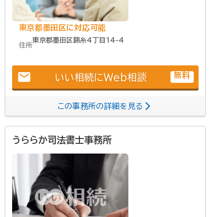
東京都墨田区に対応可能
東京都墨田区錦糸4丁目14-4
住所
email
無料
いい相続にWeb相談
この事務所の詳細を見る
うららか司法書士事務所