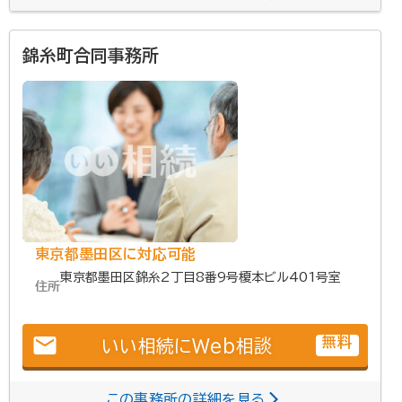
錦糸町合同事務所
東京都墨田区に対応可能
東京都墨田区錦糸2丁目8番9号榎本ビル401号室
住所
email
無料
いい相続にWeb相談
この事務所の詳細を見る