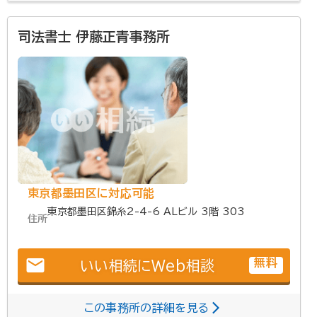
司法書士 伊藤正青事務所
東京都墨田区に対応可能
東京都墨田区錦糸2-4-6 ALビル 3階 303
住所
email
無料
いい相続にWeb相談
この事務所の詳細を見る