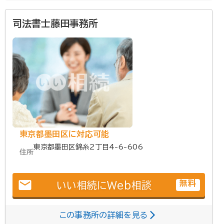
司法書士藤田事務所
東京都墨田区に対応可能
東京都墨田区錦糸2丁目4-6-606
住所
email
無料
いい相続にWeb相談
この事務所の詳細を見る