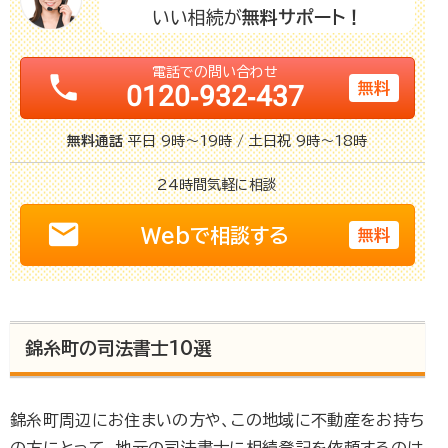
いい相続が
無料サポート！
電話での問い合わせ
phone
無料
0120-932-437
無料通話
平日 9時～19時 / 土日祝 9時～18時
24時間
気軽に相談
email
Webで相談する
無料
錦糸町の司法書士10選
錦糸町周辺にお住まいの方や、この地域に不動産をお持ち
の方にとって、地元の司法書士に相続登記を依頼するのは