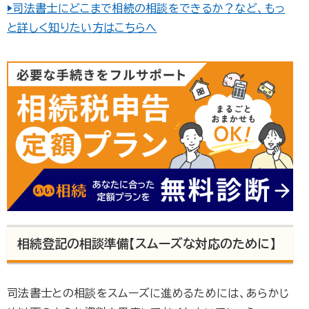
ておくと押印もスムーズに。専門家に任せる方法も相続
▶司法書士にどこまで相続の相談をできるか？など、もっ
手続きを行う上では、遺産分割協議によってすべての相
続人が合意した内容を文書にまとめた遺産分割協議書
と詳しく知りたい方はこちらへ
が必要となります。この記事では、遺産分割協議書の作
り方について、その書式やテンプレート、書くべき内...
相続登記の相談準備【スムーズな対応のために】
司法書士との相談をスムーズに進めるためには、あらかじ