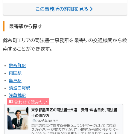
この事務所の詳細を見る
最寄駅から探す
錦糸町エリアの司法書士事務所を最寄りの交通機関から検
索することができます。
錦糸町駅
両国駅
亀戸駅
清澄白河駅
浅草橋駅
東京都墨田区の司法書士5選 | 費用・料金目安、司法書
士の選び方
2026年8月7日
東京の東に位置する墨田区。ランドマークとしては東京
スカイツリーが有名ですが、江戸時代から続く歴史や文
化が今なお受け継がれる町としても知られています。人