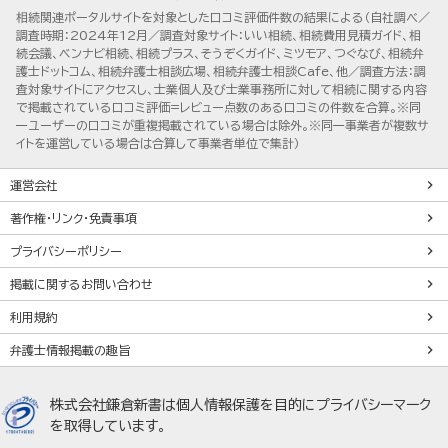
相続関連ポータルサイトを対象とした口コミ評価件数の結果による（自社調べ／
調査時期：2024年12月／調査対象サイト：いい相続、相続費用見積ガイド、相
続会議、ベンナビ相続、相続プラス、そうぞくガイド、ミツモア、つぐなび、相続弁
護士ドットコム、相続弁護士相談広場、相続弁護士相談Cafe、他／調査方法：調
査対象サイトにアクセスし、士業個人及び士業事務所に対して相続に関する内容
で掲載されている口コミ評価=レビュー点数のある口コミの件数を合算。※同
一ユーザーの口コミが重複掲載されている場合は除外。※同一事業者が複数サ
イトを運営している場合は合算して事業者単位で集計）
運営会社
著作権・リンク・免責事項
プライバシーポリシー
掲載に関するお問い合わせ
利用規約
弁護士情報掲載の趣旨
株式会社鎌倉新書は個人情報保護を目的にプライバシーマーク
を取得しています。