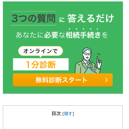
目次
[
隠す
]