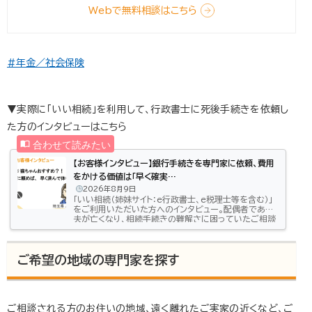
Webで無料相談はこちら
#年金／社会保険
▼実際に「いい相続」を利用して、行政書士に死後手続きを依頼し
た方のインタビューはこちら
【お客様インタビュー】銀行手続きを専門家に依頼、費用
をかける価値は「早く確実…
2026年8月9日
「いい相続（姉妹サイト：e行政書士、e税理士等を含む）」
をご利用いただいた方へのインタビュー。配偶者である
夫が亡くなり、相続手続きの難解さに困っていたご相談
者様（埼玉県/50代女性）どのように相続のお悩みを解
決したのかお話しいただきました。市役所に相談しても
分からない手続きがあった去年、夫が亡くなって、葬儀
ご希望の地域の専門家を探す
屋さんや市役所がくれた資料をみながらいろいろな手続
きをしたのですが、銀行、証券会社の手続きはどこでど
うやればいいのか分からなかったんです。こういう手続
きは私が苦手なので子どもたちが手伝ってくれた…
ご相談される方のお住いの地域、遠く離れたご実家の近くなど、ご