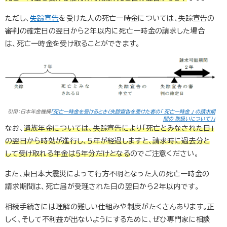
ただし、
失踪宣告
を受けた人の死亡一時金については、失踪宣告の
審判の確定日の翌日から２年以内に死亡一時金の請求した場合
は、死亡一時金を受け取ることができます。
引用：日本年金機構
「死亡一時金を受けるとき（失踪宣告を受けた者の「 死亡一時金 」 の請求期
間の 取扱いについて）」
なお、
遺族年金については、失踪宣告により「死亡とみなされた日」
の翌日から時効が進行し、５年が経過しますと、請求時に過去分と
して受け取れる年金は５年分だけとなる
のでご注意ください。
また、東日本大震災によって行方不明となった人の死亡一時金の
請求期間は、死亡届が受理された日の翌日から
2
年以内です。
相続手続きには理解の難しい仕組みや制度がたくさんあります。正
しく、そして不利益が出ないようにするために、ぜひ専門家に相談