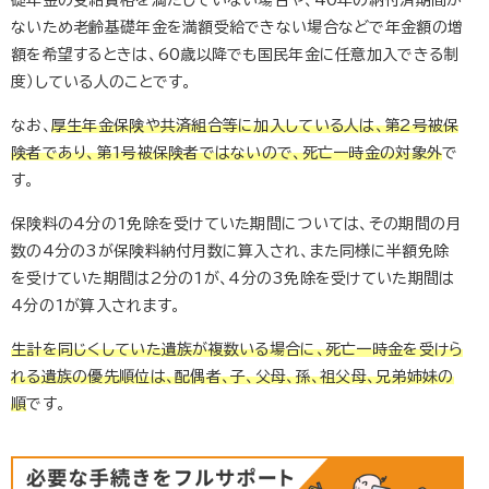
ないため老齢基礎年金を満額受給できない場合などで年金額の増
額を希望するときは、
60
歳以降でも国民年金に任意加入できる制
度）している人のことです。
なお、
厚生年金保険や共済組合等に加入している人は、第
2
号被保
険者であり、第
1
号被保険者ではないので、死亡一時金の対象外
で
す。
保険料の
4
分の
1
免除を受けていた期間については、その期間の月
数の
4
分の
3
が保険料納付月数に算入され、また同様に半額免除
を受けていた期間は
2
分の
1
が、
4
分の
3
免除を受けていた期間は
4
分の
1
が算入されます。
生計を同じくしていた遺族が複数いる場合に、死亡一時金を受けら
れる遺族の優先順位は、配偶者、子、父母、孫、祖父母、兄弟姉妹の
順
です。