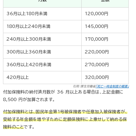
36
月以上
180
月未満
120,000
円
180
月以上
240
月未満
145,000
円
240
月以上
300
月未満
170,000
円
300
月以上
360
月未満
220,000
円
360
月以上
420
月未満
270,000
円
420
月以上
320,000
円
引用：厚生労働省
「死亡一時金制度の概要」
付加保険料の納付済月数が
36
月以上ある場合は、上記金額に
8,500
円が加算されます。
付加保険料とは、国民年金第
1
号被保険者や任意加入被保険者が、
受給する年金額を増やすために定額保険料に上乗せして納める保
険料のこと
です。