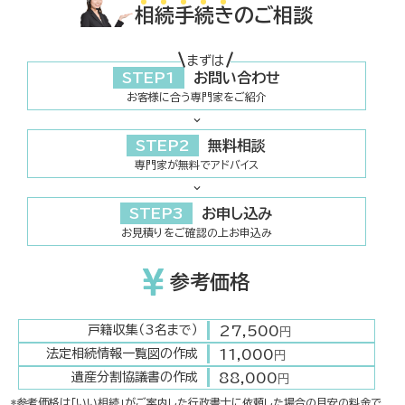
相
続
手
続
き
のご相談
まずは
STEP1
お問い合わせ
お客様に合う専門家をご紹介
STEP2
無料相談
専門家が無料でアドバイス
STEP3
お申し込み
お見積りをご確認の上お申込み
参考価格
27,500
戸籍収集（3名まで）
円
11,000
法定相続情報一覧図の作成
円
88,000
遺産分割協議書の作成
円
*参考価格は「いい相続」がご案内した行政書士に依頼した場合の目安の料金で