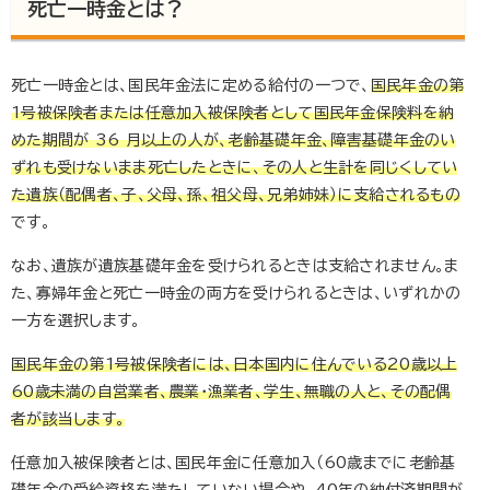
死亡一時金とは？
死亡一時金とは、国民年金法に定める給付の一つで、
国民年金の第
1
号被保険者または任意加入被保険者として国民年金保険料を納
めた期間が
36
月以上の人が、老齢基礎年金、障害基礎年金のい
ずれも受けないまま死亡したときに、その人と生計を同じくしてい
た遺族（配偶者、子、父母、孫、祖父母、兄弟姉妹）に支給されるもの
です。
なお、遺族が遺族基礎年金を受けられるときは支給されません。ま
た、寡婦年金と死亡一時金の両方を受けられるときは、いずれかの
一方を選択します。
国民年金の第
1
号被保険者には、日本国内に住んでいる
20
歳以上
60
歳未満の自営業者、農業・漁業者、学生、無職の人と、その配偶
者が該当します。
任意加入被保険者とは、国民年金に任意加入（
60
歳までに老齢基
礎年金の受給資格を満たしていない場合や、
40
年の納付済期間が