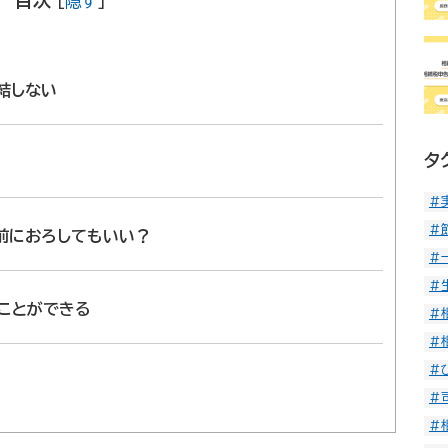
[
隠す
]
談ください。
きた事務所
結しない
タ
#
#
前におろしてもいい？
#
#
ことができる
#
#
#
#
#