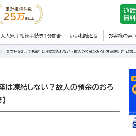
累計相談件数
通話
25万
無料
件以上
大人気！相続手続き1分診断
いい相続とは
お客様の声
死亡届を出しても銀行口座は凍結しない？故人の預金のおろし方を説明【行政書士
座は凍結しない？故人の預金のおろ
】