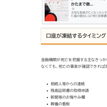
かたまで徹...
大切な家族が亡くなったとき
亡届の提出には「死亡診断書
知ですか？ただでさえ気持ち
う。この記事では、知ってお
対処法も解説します。ぜひ、
まだの人」「コピーを取る前に
口座が凍結するタイミング
金融機関が死亡を把握する主なきっか
なくても、死亡の事実が確認できれば
相続人等からの連絡
残高証明書の取得申請
新聞等のお悔やみ欄
葬儀の看板