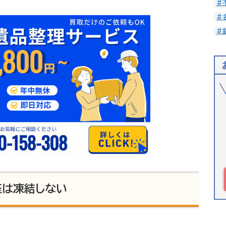
#
#
#
座は凍結しない