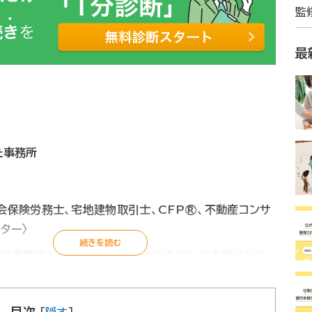
監
最
た事務所
会保険労務士、宅地建物取引士、CFP®、不動産コンサ
ター〉
策の専門家として、相続手続きの総合的なご支援はもち
の作成などの相続対策もお客様と共に考え、アドバイスを
ます。また、後見や財産管理、民事（家族）信託なども
目次