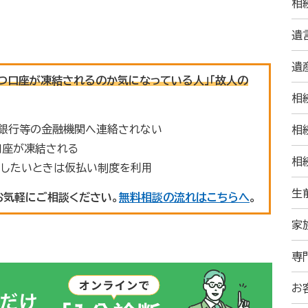
相
遺
遺
つ口座が凍結されるのか気になっている人」「故人の
相
ら銀行等の金融機関へ連絡されない
相
口座が凍結される
相
出したいときは仮払い制度を利用
生
お気軽にご相談ください。
無料相談の流れはこちらへ
。
家
専
お