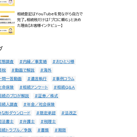
相続登記はYouTubeを見ながら自力で
完了。相続税だけは「プロに頼む」と決め
た理由【お客様インタビュー】
グ
実態調査
#内縁／事実婚
#おひとり様
節税
#動画で解説
#海外
一問一答動画
#遺言執行
#事例コラム
生命保険
#相続アンケート
#相続Q&A
相続のプロが解説
#証券／株式
相続人調査
#年金／社会保険
ひな形ダウンロード
#限定承認
#法改正
司法書士
#弁護士
#税理士
相続トラブル／争族
#書類
#期限