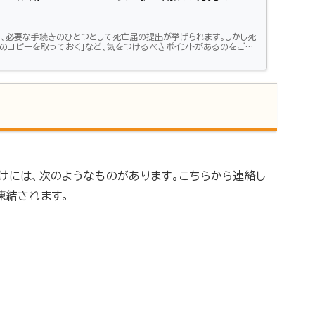
、必要な手続きのひとつとして死亡届の提出が挙げられます。しかし死
のコピーを取っておく」など、気をつけるべきポイントがあるのをご存
が沈んでいるときですから、うっかり忘れてしまうこともあるでしょ
くと役立つ死亡届の基礎知識について、またコピーを取り忘れた場合の
参考にしてください。この記事はこんな方におすすめ：「死亡届の提出が
提出してしまった人...
けには、次のようなものがあります。こちらから連絡し
凍結されます。