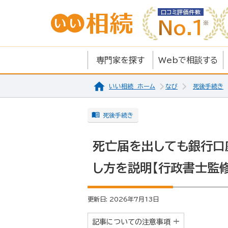
口コミ評価件数
No.1
専門家を探す
Webで相談する
いい相続 ホーム
なび
死後手続き
死後手続き
死亡届を出しても銀行口
し方を説明【行政書士監修
更新日: 2026年7月13日
記事についての注意事項