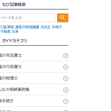
なび記事検索
search
口座凍結
遺産分割協議書
法改正
手続き
不動産
兄弟
ガイドカテゴリ
域の司法書士
域の行政書士
域の税理士
んなの相続事例集
後手続き