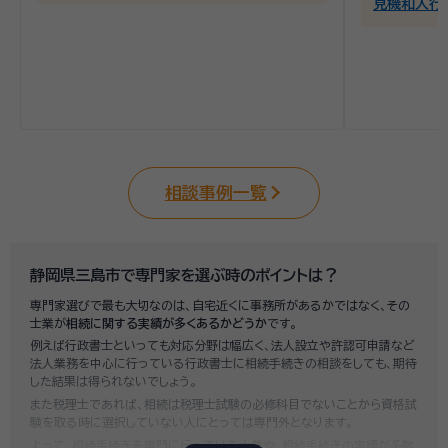
見機和人行
相談事例一覧
静岡県三島市で専門家を選ぶ時のポイントは？
専門家選びで最も大切なのは、自宅近くに事務所があるかではなく、その
士業が
相続に関する実績が多くあるかどうか
です。
例えば行政書士といっても対応分野は幅広く、法人設立や許認可申請など
法人業務を中心に行っている行政書士に相続手続きの相談をしても、期待
した結果は得られないでしょう。
また税理士であれば、相続は税理士試験の必修科目でないことから資格試
験を取る時に選択していない人にとっては専門外となります。
よって、相続手続きを専門に行っている士業や、相続手続きの実績が多数