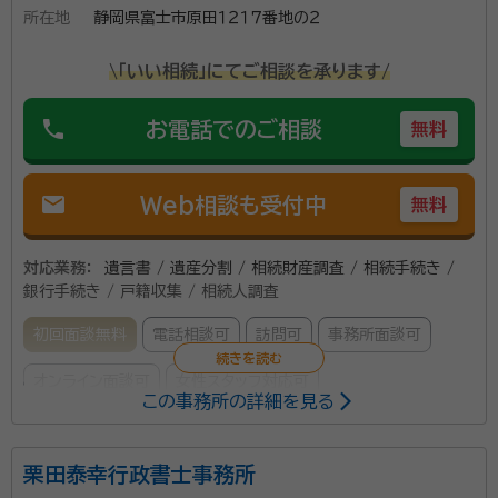
所在地
静岡県富士市原田１２１７番地の２
\「いい相続」にてご相談を承ります/
phone
お電話でのご相談
無料
mail
Web相談も受付中
無料
対応業務：
遺言書 / 遺産分割 / 相続財産調査 / 相続手続き /
銀行手続き / 戸籍収集 / 相続人調査
初回面談無料
電話相談可
訪問可
事務所面談可
オンライン面談可
女性スタッフ対応可
この事務所の詳細を見る
所属する専門家：
栗田泰幸行政書士事務所
山本 恵
行政書士・宅地建物取引士