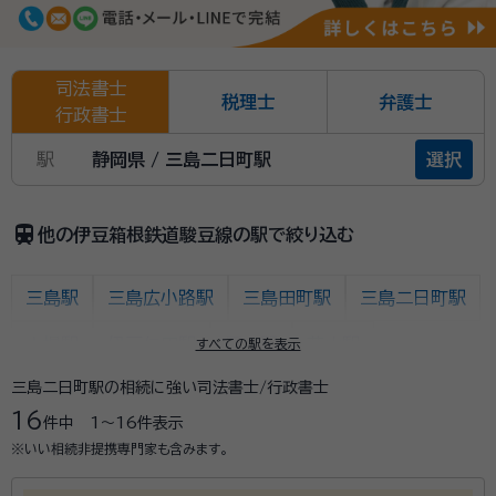
司法書士
税理士
弁護士
行政書士
駅
静岡県 / 三島二日町駅
選択
train
他の伊豆箱根鉄道駿豆線の駅で絞り込む
三島駅
三島広小路駅
三島田町駅
三島二日町駅
大場駅
伊豆仁田駅
原木駅
韮山駅
すべての駅を表示
三島二日町駅の相続に強い司法書士/行政書士
伊豆長岡駅
田京駅
大仁駅
牧之郷駅
16
件中
1〜16
件表示
修善寺駅
※いい相続非提携専門家も含みます。