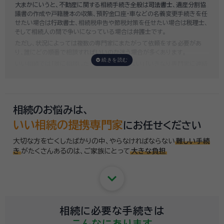
大まかにいうと、不動産に関する相続手続き全般は
司法書士
、遺産分割協
み依頼することも可能ですので、まずはお気軽にご相談ください。
議書の作成や戸籍謄本の収集、預貯金口座・車などの名義変更手続きを任
せたい場合は
行政書士
、相続税申告や節税対策を任せたい場合は
税理士
、
そして相続人の間で争いになっている場合は
弁護士
です。
ただし、状況によっては複数の専門家にまたがって依頼をする必要があ
り、誰にどの順番で相談すればいいのか迷う場合が多くあります。
いい相続では「誰に相談したらいいかわからない」「いきなり専門家に連絡
するのはちょっと…」という方のために、専門相談員がお客様のご状況を
お伺いした上で、
適切な相談先を無料でご案内
しております。お気軽にご
相談ください。
相続のお悩みは、
いい相続の提携専門家
にお任せください
大切な方を亡くしたばかりの中、やらなければならない
難しい手続
き
がたくさんあるのは、
ご家族にとって
大きな負担
keyboard_arrow_down
相続に必要な手続きは
こんなにあります