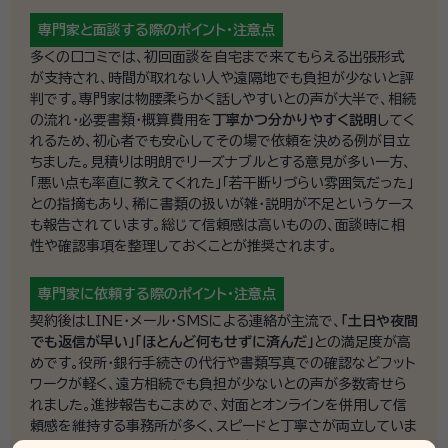
専門家と面談する際の
ポイント・注意点
多くの口コミでは、初回面談を自宅まで来てもらえる出張形式
が支持され、時間が取れない人や遠隔地でも負担が少ないと評
判です。専門家は物腰柔らかく話しやすいとの声が大半で、相続
の流れ・必要書類・概算費用を
丁寧かつ分かりやすく説明
してく
れるため、初心者でも安心してその場で依頼を決める例が目立
ちました。見積りは明朗でリーズナブルとする意見が多い一方、
「悪い点も率直に教えてくれた」「若干断りづらい雰囲気だった」
との指摘もあり、稀に書類の扱いが雑・説明が不足というケース
も報告されています。総じて信頼感は高いものの、面談時に相
性や確認事項を整理しておくことが推奨されます。
専門家に依頼する際の
ポイント・注意点
契約後はLINE・メール・SMSによる連絡が主流で、
「土日や夜間
でも返信が早い」「ほとんど何もせずに済んだ」
との満足度が高
めです。役所・銀行手続きの代行や書類写真での確認などフット
ワークが軽く、遠方相続でも負担が少ないとの声が多数寄せら
れました。進捗報告もこまめで、対面とオンラインを併用して信
頼感を維持する事務所が多く、スピードと丁寧さが両立していま
す。ただし一部には「途中で連絡が減った」「想定より時間がかか