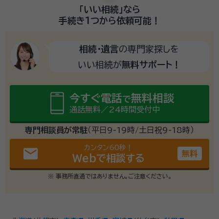
「いい相続」
なら
手続き1つから
依頼可能！
相続・遺言
の専門家探しを
いい相続が
無料サポート！
今すぐ電話
無料相談
で
通話無料／24時間受付中
専門相談員が常駐
（平日9-19時/土日祝9-18時）
カンタン60秒！
email
無料
Webで相談する
※ 事務所直通ではありません。ご注意ください。