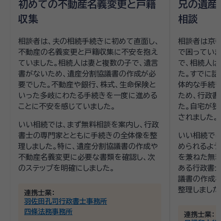
初めての不動産名義変更と戸籍
兄の遺産
収集
相談
相談者は、夫の相続手続きに初めて直面し、
相談者は京
不動産の名義変更と戸籍収集に不安を抱え
で困っていま
ていました。相続人は妻と複数の子で、遺言
で、相続人
書がないため、遺産分割協議書の作成が必
た。すでに話
要でした。不動産や銀行、株式、生命保険と
体的な手続
いった多岐にわたる手続きを一度に進める
ため、行政書
ことに不安を感じていました。
た。自宅が狭
されました。
いい相続では、まず無料相談を案内し、行政
書士の専門家とともに手続きの全体像を整
いい相続で
理しました。特に、遺産分割協議書の作成や
められるよう
不動産名義変更に必要な書類を確認し、次
を兼ねた無料
のステップを明確にしました。
ある行政書士
議書の作成
整理しました
連携士業：
羽佐田孔司行政書士事務所
四條法務事務所
連携士業：