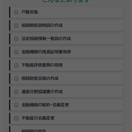
assignment
戸籍収集
assignment
相続関係説明図の作成
assignment
法定相続情報一覧図の作成
assignment
金融機関の残高証明書取得
assignment
不動産評価書類の取得
assignment
相続財産目録の作成
assignment
遺産分割協議書の作成
assignment
金融機関の解約・名義変更
assignment
不動産の名義変更
相続税の申告