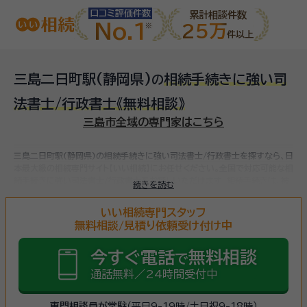
口コミ評価件数
累計相談件数
No.1
25万
件以上
三島二日町駅(静岡県)
相続手続きに強い司
の
法書士/行政書士
《無料相談》
三島市全域の専門家はこちら
三島二日町駅(静岡県)の相続手続きに強い司法書士/行政書士を探すなら、日
本最大級の相続専門サイト【いい相続】にお任せください。
全国で対応可能な相
続手続きに強い司法書士/行政書士をお探しいただけます。
相続手続きは、被
続きを読む
相続人（故人）の財産を引き継ぐために必要な手続きです。相続人・相続財産の
確認、遺言書の確認、遺産分割協議、相続財産の名義変更、相続税の申告・納税
いい相続専門スタッフ
（相続財産が基礎控除額を超えていた場合）など多岐に渡るため、相続手続き
無料相談/見積り依頼受け付け中
に強い専門家に
まずは相談
しましょう。
今すぐ電話
無料相談
で
通話無料／24時間受付中
専門相談員が常駐
（平日9-19時/土日祝9-18時）