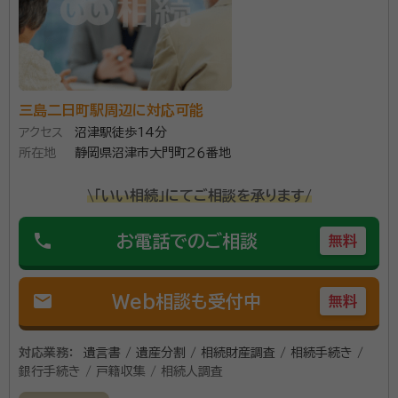
て頂き、必要な手続きの説明を受け、大凡の金額を提示して頂けました。
それなりの金額がかかると思っていたので、概算が聞けて良かったです。
安心できました。
契約後の感想
支払先が2カ所に分かれていたので電話で質問をしましたが明確な回答
をいただけて良かったです。
三島二日町駅周辺に対応可能
アクセス
沼津駅徒歩14分
岩田行政書士事務所があるのは、韮山駅より徒歩15分
所在地
静岡県沼津市大門町２６番地
ほどの場所。代表の岩田繋先生は、学習塾での個別指導
の経験を活かし、地域の人々の困りごとや心配ごとに寄
\「いい相続」にてご相談を承ります/
り添うスタイルで相談対応をされています。また、行政
phone
書士は「幅広い守備範囲を活かし、お客様の不安を解消
お電話でのご相談
無料
資格等：
行政書士、2級FP
することが本職」との考えにより、相続・遺言をはじめと
所属団体：
静岡県行政書士会
したさまざまなサービスの提供が可能。 さらに、一方的
mail
Web相談も受付中
無料
に話を進めるのではなく、お客様の言葉に耳を傾け、不
安をひとつずつ解消していくことが大切としているそう
対応業務：
遺言書 / 遺産分割 / 相続財産調査 / 相続手続き /
です。十分に時間をとって話を聞くために、初回相談料
銀行手続き / 戸籍収集 / 相続人調査
は無料。 はじめての相続でさまざまな不安を抱えてい