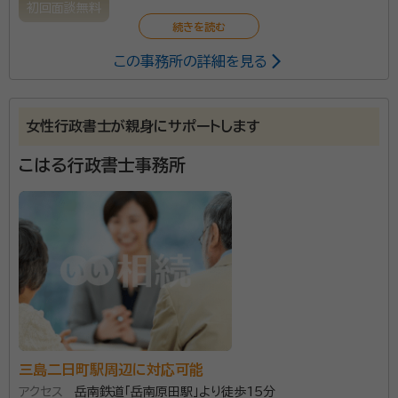
る方は、豊富な知識ときめ細かな対応で充実したサービ
初回面談無料
スを提供する岩田行政書士事務所に相談してみてくだ
さい。
この事務所の詳細を見る
女性行政書士が親身にサポートします
こはる行政書士事務所
三島二日町駅周辺に対応可能
アクセス
岳南鉄道「岳南原田駅」より徒歩15分