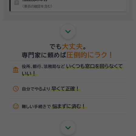
assignment
（要否の確認を含む）
keyboard_arrow_down
大丈夫
でも
。
圧倒的にラク！
専門家に頼めば
いくつも窓口を回らなくて
役所、銀行、法務局など
account_balance
いい！
schedule
早くて正確！
自分でやるより
sentiment_satisfied_alt
悩まずに済む！
難しい手続きで
keyboard_arrow_down