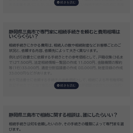
ある士業を選ぶことが、スムーズで間違いのない相続手続きのために非常
に重要になります。
いい相続では、相続手続きに強い経験豊富な行政書士・税理士と多数提携
しており、
お客様のご要望にそった専門家選びを無料でサポート
していま
す。専門家選びでお困りの方は、お気軽にご相談ください。
静岡県三島市で専門家に相続手続きを頼むと費用相場は
いくらくらい？
相続手続きにかかる費用は、相続人の数や相続財産などお客様ごとのご
状況と、依頼する内容、依頼先によって大きく異なります。
例えば行政書士に依頼する手続きとその参考価格として、戸籍収集（3名ま
で）27,500円、法定相続情報一覧図の作成 11,000円、金融機関の解約
等（1行）33,000円、遺産分割協議書の作成 88,000円、財産目録の作成
33,000円などがあります。
また司法書士に依頼する手続きの参考価格として、相続による所有権移転
登記手続きで「土地1筆及び建物1棟（固定資産評価額の合計1,000万円）
法定相続人3名のうち1名が単独相続した場合」の費用相場の目安は6万円
～8万円程です。
既に揉めてしまっている場合は弁護士しか対応ができませんが、その場合
は着手金だけで約20万円～30万円、そのほか出張費や成果報酬を合わ
せると100万円近くかそれ以上費用がかかってしまう場合もあるなど、非
静岡県三島市で相続に関する相談は、誰にしたらいい？
常に高額になります。
相続手続きは何を依頼したいのか、その手続きの種類によって専門家を選
いい相続では、
お客様ごとに必要な相続手続きを明らかにし、無料で見積
びます。
もり
をお出ししております。予算に合わせてご自身で対応できないものの