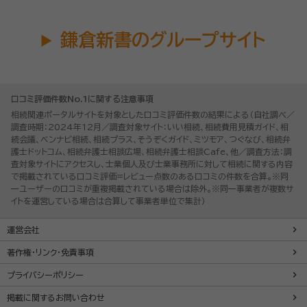
鎌倉新書のグループサイト
口コミ評価件数No.1に関する注意事項
相続関連ポータルサイトを対象とした口コミ評価件数の結果による（自社調べ／
調査時期：2024年12月／調査対象サイト：いい相続、相続費用見積ガイド、相
続会議、ベンナビ相続、相続プラス、そうぞくガイド、ミツモア、つぐなび、相続弁
護士ドットコム、相続弁護士相談広場、相続弁護士相談Cafe、他／調査方法：調
査対象サイトにアクセスし、士業個人及び士業事務所に対して相続に関する内容
で掲載されている口コミ評価=レビュー点数のある口コミの件数を合算。※同
一ユーザーの口コミが重複掲載されている場合は除外。※同一事業者が複数サ
イトを運営している場合は合算して事業者単位で集計）
運営会社
著作権・リンク・免責事項
プライバシーポリシー
掲載に関するお問い合わせ