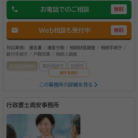
phone
お電話でのご相談
無料
mail
Web相談も受付中
無料
対応業務：
遺言書 / 遺産分割 / 相続財産調査 / 相続手続き /
銀行手続き / 戸籍収集 / 相続人調査
初回面談無料
電話相談可
訪問可
所属する専門家：
この事務所の詳細を見る
岩田 繋（いわた しげる）
行政書士、2級FP
行政書士髙安事務所
事務所口コミ（抜粋）：
account_circle
満足度 5.0
ご利用時期：2025/6
面談の感想
電話が来て、自己紹介を聞きその後日程調整を話しました。当日自宅に来