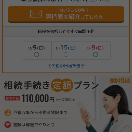
カンタン60秒！
専門家
紹介
を
してもらう
日程を選択して今すぐ面談予約
9
15
9
(日)
(土)
(日)
8/
8/
8/
◯
◯
◯
その他の日程を選ぶ