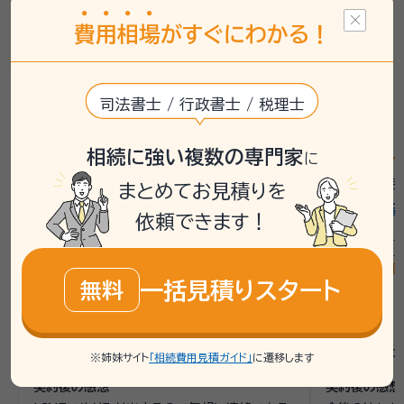
った」「書類取り違えがあった」との不満もあり、
定期的な進捗確
費
用
相
場
がすぐにわかる！
認を促すことが重要
といえます。
静岡県の最新の口コミを見る
司法書士 / 行政書士 / 税理士
相続に強い複数の専門家
star
star
star
star
star_outline
star
star
star
st
4
に
2026年4月
/
静岡県富士宮市
/
男性
2026年3月
まとめてお見積りを
見機和人行政書士事務所
行政書士法
依頼できます！
話しやすさ
4
説明の分かりやすさ
4
話しやすさ
対応スピード
4
価格
4
対応スピー
依頼内容
相続手続き
依頼金額
約40万円
依頼内容
相
一括見積りスタート
無料
面談の感想
面談の感想
自宅まで来てくれた。事前に資料を用意して貰
連絡は早く、
い流れがスムーズで良かった
スクロールできます
も報酬が安く
※姉妹サイト
「相続費用見積ガイド」
に遷移します
契約後の感想
契約後の感想