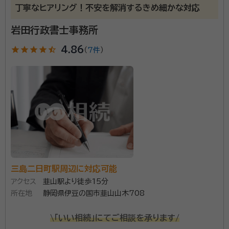
丁寧なヒアリング！不安を解消するきめ細かな対応
岩田行政書士事務所
star
star
star
star
star_half
4.86
（
7件
）
三島二日町駅周辺に対応可能
アクセス
韮山駅より徒歩15分
所在地
静岡県伊豆の国市韮山山木708
\「いい相続」にてご相談を承ります/