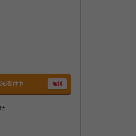
切としているそうです。十分に時
談も受付中
無料
調査