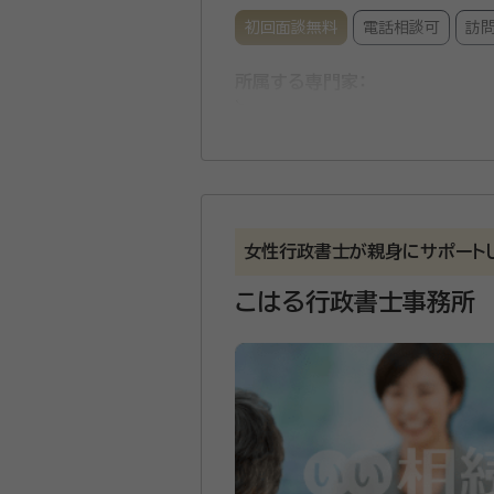
初回面談無料
電話相談可
訪
所属する専門家：
岩田 繋（いわた しげる）
行政書
事務所口コミ（抜粋）：
account_circle
満足度 5.0
ご利用時期：20
女性行政書士が親身にサポート
面談の感想
電話が来て、自己紹介を聞きその後
こはる行政書士事務所
それなりの金額がかかると思ってい
契約後の感想
支払先が2カ所に分かれていたので
岩田行政書士事務所があるのは
地域の人々の困りごとや心配ご
お客様の不安を解消することが本職