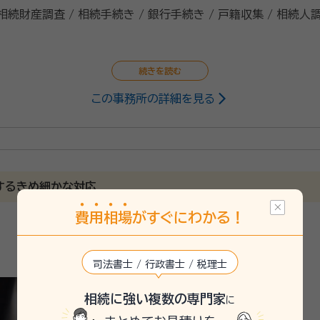
 相続財産調査 / 相続手続き / 銀行手続き / 戸籍収集 / 相続人
この事務所の詳細を見る
するきめ細かな対応
費
用
相
場
がすぐにわかる！
司法書士 / 行政書士 / 税理士
相続に強い複数の専門家
に