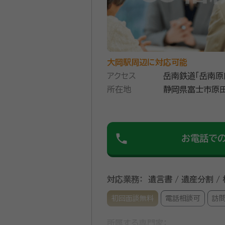
的に話を進めるのではなく、お
間をとって話を聞くために、初回相談料は無料。 はじめての相続でさまざまな不安
対応で充実したサービスを提供
資格等：
行政書士、2級FP
所属団体：
静岡県行政書士会
大岡駅周辺に対応可能
アクセス
岳南鉄道「岳南原
所在地
静岡県富士市原田
phone
お電話で
対応業務：
遺言書 / 遺産分割 /
初回面談無料
電話相談可
訪
所属する専門家：