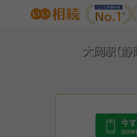
口コミ評価件数
No.1
大岡駅(静
今す
通話無