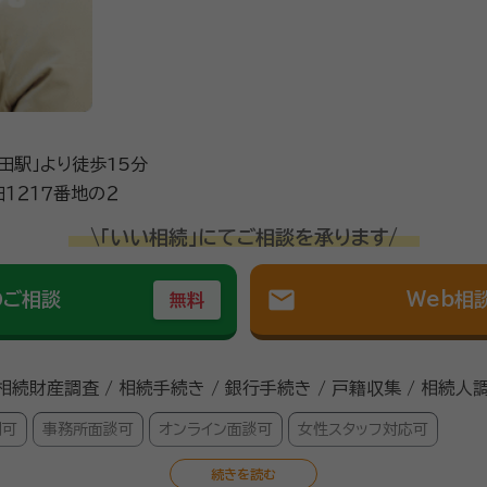
客様の言葉に耳を傾け、不安をひとつずつ解消していくことが大
を抱えている方は、豊富な知識ときめ細かな
する岩田行政書士事務所に相談してみてください。
田駅」より徒歩15分
１２１７番地の２
\「いい相続」にてご相談を承ります/
mail
のご相談
Web相
無料
 相続財産調査 / 相続手続き / 銀行手続き / 戸籍収集 / 相続人
問可
事務所面談可
オンライン面談可
女性スタッフ対応可