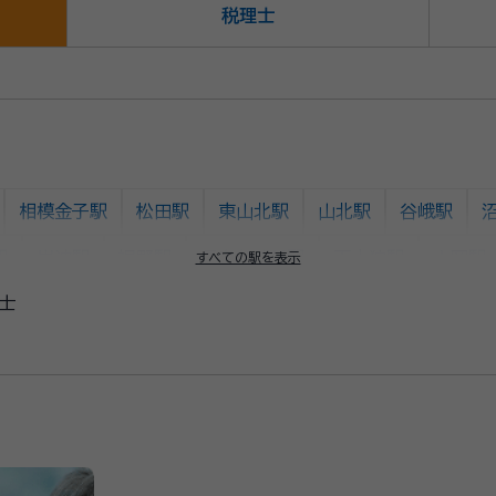
税理士
相模金子駅
松田駅
東山北駅
山北駅
谷峨駅
駅
岩波駅
裾野駅
長泉なめり駅
下土狩駅
大岡駅
すべての駅を表示
士