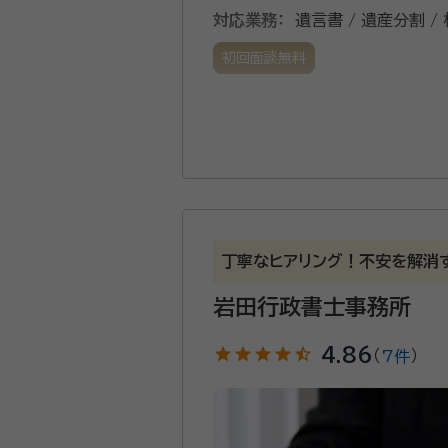
対応業務：
遺言書 / 遺産分割 /
初回面談無料
丁寧なヒアリング！不安を解消
岩田行政書士事務所
star
star
star
star
star_half
4.86
（
7件
）