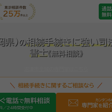
累計相談件数
通話
25万
無料
件以上
岡県)
相続手続きに強い司
の
書士
《無料相談》
沼津市全域の専門家はこちら
相続手続きに関するご相談なら
ぐ電話
無料相談
カンタン6
で
専門家
紹
を
料／24時間受付中