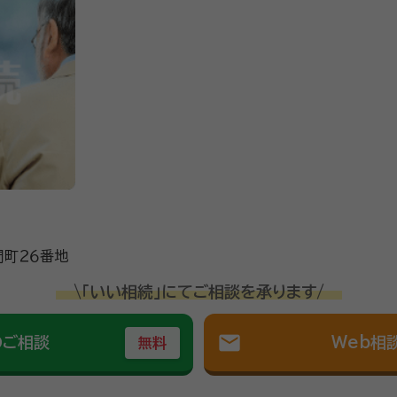
門町２６番地
\「いい相続」にてご相談を承ります/
mail
のご相談
Web相
無料