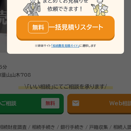
まとめてお見積りを
依頼できます！
一括見積りスタート
無料
※姉妹サイト
「相続費用見積ガイド」
に遷移します
5分
韮山山木708
\「いい相続」にてご相談を承ります/
mail
のご相談
Web相
無料
 相続財産調査 / 相続手続き / 銀行手続き / 戸籍収集 / 相続人