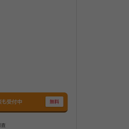
談も受付中
無料
調査