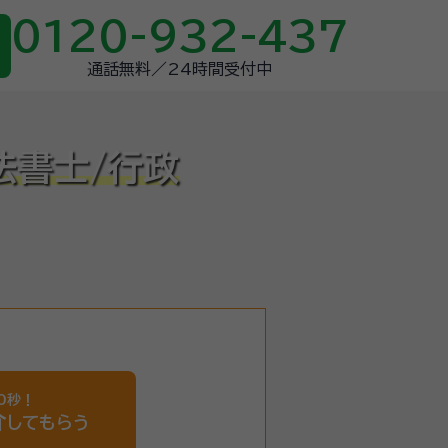
0120-932-437
通話無料／24時間受付中
法書士/行政
0秒！
介
してもらう