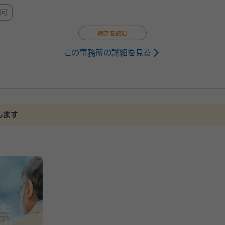
問可
この事務所の詳細を見る
士、2級FP
25/6
します
日程調整を話しました。当日自宅に来て頂き、必要な手続きの説明を受け
たので、概算が聞けて良かったです。安心できました。
電話で質問をしましたが明確な回答をいただけて良かったです。
、韮山駅より徒歩15分ほどの場所。代表の岩田繋先生は、学習
とに寄り添うスタイルで相談対応をされています。また、行政書士
」との考えにより、相続・遺言をはじめとしたさまざまなサービスの提供が