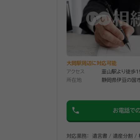
大岡駅周辺に対応可能
アクセス
韮山駅より徒歩1
所在地
静岡県伊豆の国市
phone
お電話で
対応業務：
遺言書 / 遺産分割 /