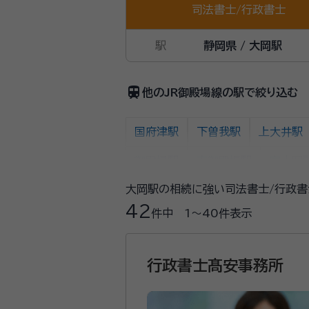
司法書士
/
行政書士
駅
静岡県 / 大岡駅
train
他のJR御殿場線の駅で絞り込む
国府津駅
下曽我駅
上大井駅
御殿場駅
南御殿場駅
富士岡
大岡駅の相続に強い司法書士/行政書
42
件中
1〜40
件表示
行政書士髙安事務所