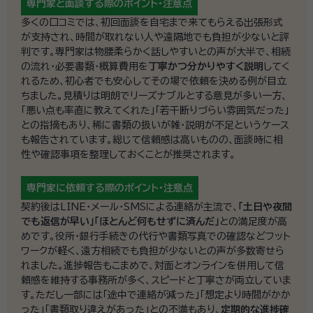
専門家と面談する際の
ポイント・注意点
多くの口コミでは、初回面談を自宅まで来てもらえる出張形式
が支持され、時間が取れない人や遠隔地でも負担が少ないと評
判です。専門家は物腰柔らかく話しやすいとの声が大半で、相続
の流れ・必要書類・概算費用を
丁寧かつ分かりやすく説明
してく
れるため、初心者でも安心してその場で依頼を決める例が目立
ちました。見積りは明朗でリーズナブルとする意見が多い一方、
「悪い点も率直に教えてくれた」「若干断りづらい雰囲気だった」
との指摘もあり、稀に書類の扱いが雑・説明が不足というケース
も報告されています。総じて信頼感は高いものの、面談時に相
性や確認事項を整理しておくことが推奨されます。
専門家に依頼する際の
ポイント・注意点
契約後はLINE・メール・SMSによる連絡が主流で、
「土日や夜間
でも返信が早い」「ほとんど何もせずに済んだ」
との満足度が高
めです。役所・銀行手続きの代行や書類写真での確認などフット
ワークが軽く、遠方相続でも負担が少ないとの声が多数寄せら
れました。進捗報告もこまめで、対面とオンラインを併用して信
頼感を維持する事務所が多く、スピードと丁寧さが両立していま
す。ただし一部には「途中で連絡が減った」「想定より時間がかか
った」「書類取り違えがあった」との不満もあり、
定期的な進捗確