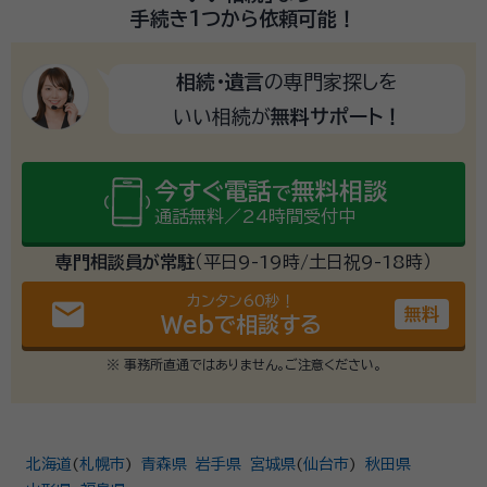
手続き1つから
依頼可能！
相続・遺言
の専門家探しを
いい相続が
無料サポート！
今すぐ電話
無料相談
で
通話無料／24時間受付中
専門相談員が常駐
（平日9-19時/土日祝9-18時）
カンタン60秒！
email
無料
Webで相談する
※ 事務所直通ではありません。ご注意ください。
北海道
(
札幌市
)
青森県
岩手県
宮城県
(
仙台市
)
秋田県