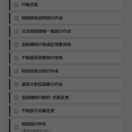
assignment
戸籍収集
assignment
相続関係説明図の作成
assignment
法定相続情報一覧図の作成
assignment
金融機関の残高証明書取得
assignment
不動産評価書類の取得
assignment
相続財産目録の作成
assignment
遺産分割協議書の作成
assignment
金融機関の解約・名義変更
assignment
不動産の名義変更
相続税の申告
assignment
（要否の確認を含む）