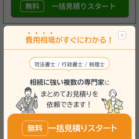
【相続手続き】の相談事例
費
用
相
場
がすぐにわかる！
掲載している相談事例は、「いい相続」で過去にお受けした
ご相談内容をもとに、個人が特定されないよう匿名化・一
司法書士 / 行政書士 / 税理士
部編集したうえで要約したものです。実際に必要な手続き
相続に強い複数の専門家
や相談先は、お客様の状況により異なるため、詳しくは専
に
門家や相談窓口へご確認ください。
まとめてお見積りを
依頼できます！
遺産分割
相続登記
相続手続き
戸籍収集
遺産分割
一括見積りスタート
無料
初めての不動産名義変更と戸籍
兄の遺産