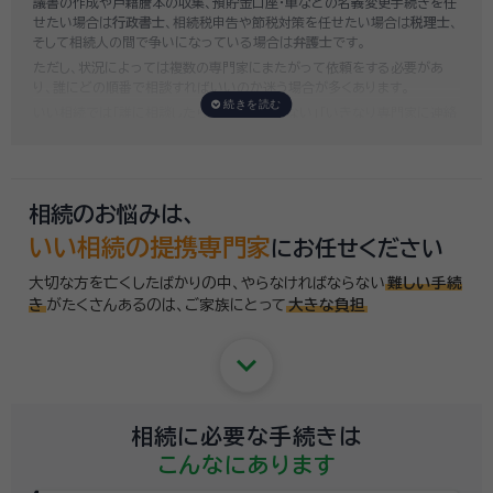
議書の作成や戸籍謄本の収集、預貯金口座・車などの名義変更手続きを任
せたい場合は
行政書士
、相続税申告や節税対策を任せたい場合は
税理士
、
そして相続人の間で争いになっている場合は
弁護士
です。
ただし、状況によっては複数の専門家にまたがって依頼をする必要があ
り、誰にどの順番で相談すればいいのか迷う場合が多くあります。
いい相続では「誰に相談したらいいかわからない」「いきなり専門家に連絡
するのはちょっと…」という方のために、専門相談員がお客様のご状況を
お伺いした上で、
適切な相談先を無料でご案内
しております。お気軽にご
相談ください。
相続のお悩みは、
いい相続の提携専門家
にお任せください
大切な方を亡くしたばかりの中、やらなければならない
難しい手続
き
がたくさんあるのは、
ご家族にとって
大きな負担
keyboard_arrow_down
相続に必要な手続きは
こんなにあります