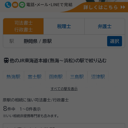
司法書士
税理士
弁護士
行政書士
駅
静岡県 / 原駅
選択
train
他のJR東海道本線(熱海～浜松)の駅で絞り込む
熱海駅
富士駅
函南駅
三島駅
沼津駅
片浜駅
原駅
東田子の浦駅
吉原駅
富士川駅
すべての駅を表示
原駅の相続に強い司法書士/行政書士
新蒲原駅
蒲原駅
由比駅
興津駅
清水駅
8
件中
1〜8
件表示
草薙駅
東静岡駅
静岡駅
安倍川駅
用宗駅
※いい相続非提携専門家も含みます。
焼津駅
西焼津駅
藤枝駅
六合駅
島田駅