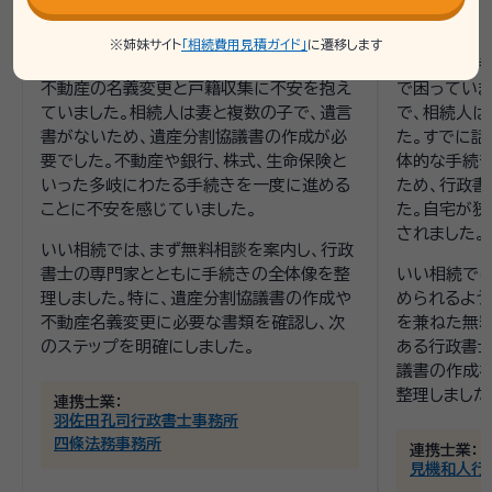
収集
相談
※姉妹サイト
「相続費用見積ガイド」
に遷移します
相談者は、夫の相続手続きに初めて直面し、
相談者は京
不動産の名義変更と戸籍収集に不安を抱え
で困っていま
ていました。相続人は妻と複数の子で、遺言
で、相続人
書がないため、遺産分割協議書の作成が必
た。すでに話
要でした。不動産や銀行、株式、生命保険と
体的な手続
いった多岐にわたる手続きを一度に進める
ため、行政書
ことに不安を感じていました。
た。自宅が狭
されました。
いい相続では、まず無料相談を案内し、行政
書士の専門家とともに手続きの全体像を整
いい相続で
理しました。特に、遺産分割協議書の作成や
められるよう
不動産名義変更に必要な書類を確認し、次
を兼ねた無料
のステップを明確にしました。
ある行政書士
議書の作成
整理しました
連携士業：
羽佐田孔司行政書士事務所
四條法務事務所
連携士業：
見機和人行