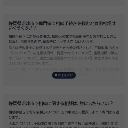
に重要になります。
いい相続では、相続手続きに強い経験豊富な行政書士・税理士と多数提携
しており、
お客様のご要望にそった専門家選びを無料でサポート
していま
す。専門家選びでお困りの方は、お気軽にご相談ください。
静岡県沼津市で専門家に相続手続きを頼むと費用相場は
いくらくらい？
相続手続きにかかる費用は、相続人の数や相続財産などお客様ごとのご
状況と、依頼する内容、依頼先によって大きく異なります。
例えば行政書士に依頼する手続きとその参考価格として、戸籍収集（3名ま
で）27,500円、法定相続情報一覧図の作成 11,000円、金融機関の解約
等（1行）33,000円、遺産分割協議書の作成 88,000円、財産目録の作成
33,000円などがあります。
また司法書士に依頼する手続きの参考価格として、相続による所有権移転
登記手続きで「土地1筆及び建物1棟（固定資産評価額の合計1,000万円）
法定相続人3名のうち1名が単独相続した場合」の費用相場の目安は6万円
～8万円程です。
既に揉めてしまっている場合は弁護士しか対応ができませんが、その場合
は着手金だけで約20万円～30万円、そのほか出張費や成果報酬を合わ
せると100万円近くかそれ以上費用がかかってしまう場合もあるなど、非
静岡県沼津市で相続に関する相談は、誰にしたらいい？
常に高額になります。
相続手続きは何を依頼したいのか、その手続きの種類によって専門家を選
いい相続では、
お客様ごとに必要な相続手続きを明らかにし、無料で見積
びます。
もり
をお出ししております。予算に合わせてご自身で対応できないものの
大まかにいうと、不動産に関する相続手続き全般は
司法書士
、遺産分割協
み依頼することも可能ですので、まずはお気軽にご相談ください。