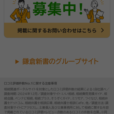
鎌倉新書のグループサイト
口コミ評価件数No.1に関する注意事項
相続関連ポータルサイトを対象とした口コミ評価件数の結果による（自社調べ／
調査時期：2024年12月／調査対象サイト：いい相続、相続費用見積ガイド、相
続会議、ベンナビ相続、相続プラス、そうぞくガイド、ミツモア、つぐなび、相続弁
護士ドットコム、相続弁護士相談広場、相続弁護士相談Cafe、他／調査方法：調
査対象サイトにアクセスし、士業個人及び士業事務所に対して相続に関する内容
で掲載されている口コミ評価=レビュー点数のある口コミの件数を合算。※同