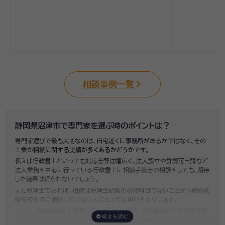
相談事例一覧
静岡県沼津市で専門家を選ぶ時のポイントは？
専門家選びで最も大切なのは、自宅近くに事務所があるかではなく、その
士業が
相続に関する実績が多くあるかどうか
です。
例えば行政書士といっても対応分野は幅広く、法人設立や許認可申請など
法人業務を中心に行っている行政書士に相続手続きの相談をしても、期待
した結果は得られないでしょう。
また税理士であれば、相続は税理士試験の必修科目でないことから資格試
験を取る時に選択していない人にとっては専門外となります。
よって、相続手続きを専門に行っている士業や、相続手続きの実績が多数
ある士業を選ぶことが、スムーズで間違いのない相続手続きのために非常