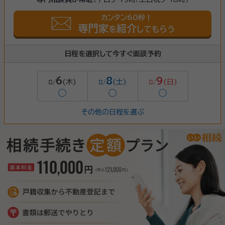
カンタン60秒！
専門家
紹介
を
してもらう
日程を選択して今すぐ面談予約
6
8
9
(木)
(土)
(日)
8/
8/
8/
◯
◯
◯
その他の日程を選ぶ