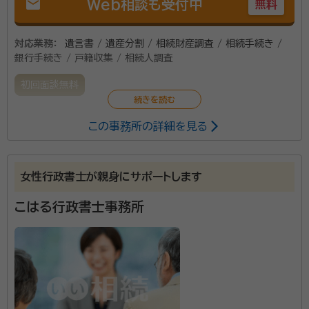
mail
Web相談も受付中
無料
対応業務：
遺言書 / 遺産分割 / 相続財産調査 / 相続手続き /
銀行手続き / 戸籍収集 / 相続人調査
初回面談無料
この事務所の詳細を見る
女性行政書士が親身にサポートします
こはる行政書士事務所