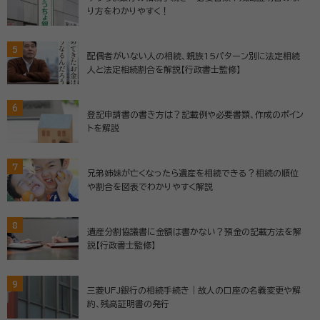
り方をわかりやすく！
5
配偶者がいない人の相続、親族15パターン別に法定相続
人と法定相続割合を解説【行政書士監修】
6
登記申請書の書き方は？記載例や必要書類、作成のポイン
トを解説
7
兄弟姉妹が亡くなったら遺産を相続できる？相続の順位
や割合を図表でわかりやすく解説
8
遺産分割協議書に金額は書かない？預金の記載方法を解
説【行政書士監修】
9
三菱UFJ銀行の相続手続き｜故人の口座の名義変更や解
約、残高証明書の発行