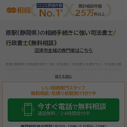
口コミ評価件数
累計相談件数
No.1
25万
件以上
原駅(静岡県)
相続手続きに強い司法書士/
の
行政書士
《無料相談》
沼津市全域の専門家はこちら
原駅(静岡県)の相続手続きに強い司法書士/行政書士を探すなら、日本最大級
の相続専門サイト【いい相続】にお任せください。
全国で対応可能な相続手続き
に強い司法書士/行政書士をお探しいただけます。
相続手続きは、被相続人（故
続きを読む
人）の財産を引き継ぐために必要な手続きです。相続人・相続財産の確認、遺言
書の確認、遺産分割協議、相続財産の名義変更、相続税の申告・納税（相続財産
いい相続専門スタッフ
が基礎控除額を超えていた場合）など多岐に渡るため、相続手続きに強い専門
無料相談/見積り依頼受け付け中
家に
まずは相談
しましょう。
今すぐ電話
無料相談
で
通話無料／24時間受付中
専門相談員が常駐
（平日9-19時/土日祝9-18時）