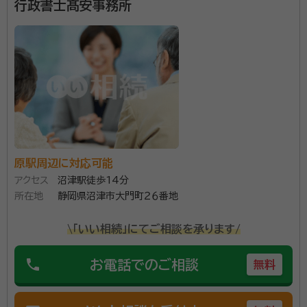
行政書士髙安事務所
金谷駅
菊川駅
掛川駅
愛野駅
袋井駅
磐田駅
豊田町駅
天竜川駅
浜松/新浜松駅
御厨駅
原駅周辺に対応可能
アクセス
沼津駅徒歩14分
所在地
静岡県沼津市大門町２６番地
\「いい相続」にてご相談を承ります/
phone
お電話でのご相談
無料