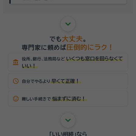
keyboard_arrow_down
大丈夫
でも
。
圧倒的にラク！
専門家に頼めば
いくつも窓口を回らなくて
役所、銀行、法務局など
account_balance
いい！
schedule
早くて正確！
自分でやるより
sentiment_satisfied_alt
悩まずに済む！
難しい手続きで
keyboard_arrow_down
「いい相続」
なら