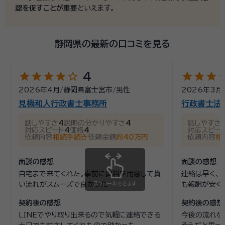
認を促すことが重要
といえます。
静岡県の最新の口コミを見る
star
star
star
star
star_outline
star
star
star
st
4
2026年4月
/
静岡県富士宮市
/
男性
2026年3月
見機和人行政書士事務所
行政書士法
話しやすさ
4
説明の分かりやすさ
4
話しやすさ
対応スピード
4
価格
4
対応スピー
依頼内容
相続手続き
依頼金額
約40万円
依頼内容
相
面談の感想
面談の感想
自宅まで来てくれた。事前に資料を用意して貰
連絡は早く、
い流れがスムーズで良かった
スクロールできます
も報酬が安く
契約後の感想
契約後の感想
LINEでやり取り出来るので気軽に連絡できる
今後の流れな