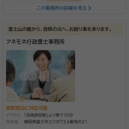
オンライン面談可
女性スタッフ対応可
この事務所の詳細を見る
所属する専門家：
山本 恵
行政書士・宅地建物取引士
富士山の麓から、皆様の元へ。お困り事を承ります。
アネモネ行政書士事務所
困っている方の心に春が来ますように・・・。そのような
想いから事務所名を「こはる行政書士事務所」と名付け
ました。分かりやすい説明ときめ細やかな対応で最適な
解決方法をご提案します。お困りのことがございました
ら、ぜひお気軽にご相談ください。
資格等：
行政書士・宅地建物取引士
所属団体：
静岡県行政書士会 /
原駅周辺に対応可能
アクセス
「岳南原田駅」より車で10分
所在地
静岡県富士市三ツ沢７２４番地の２１