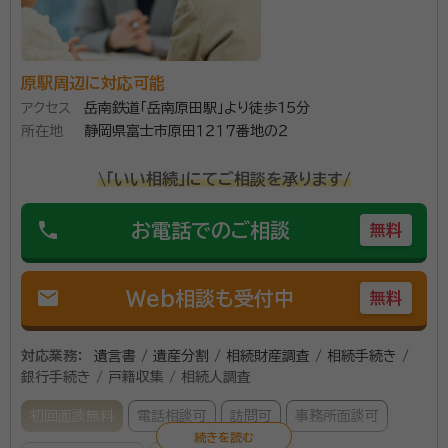
原駅周辺に対応可能
アクセス
岳南鉄道「岳南原田駅」より徒歩15分
所在地
静岡県富士市原田１２１７番地の２
\「いい相続」にてご相談を承ります/
phone
お電話でのご相談
無料
mail
Web相談も受付中
無料
対応業務：
遺言書 / 遺産分割 / 相続財産調査 / 相続手続き /
銀行手続き / 戸籍収集 / 相続人調査
初回面談無料
電話相談可
訪問可
事務所面談可