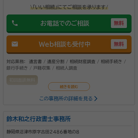
\「いい相続」にてご相談を承ります/
phone
お電話でのご相談
無料
mail
Web相談も受付中
無料
対応業務：
遺言書 / 遺産分割 / 相続財産調査 / 相続手続き /
銀行手続き / 戸籍収集 / 相続人調査
初回面談無料
この事務所の詳細を見る
静岡県富士市で、行政書士事務所を開業しております。
田舎町でのんびりとお客様のお話に耳を傾け、困り事に
親身に対応し、身の上話も時間を気にせず聞いておりま
鈴木和之行政書士事務所
す。遺言書作成から保管制度の手続きのご案内、財産調
静岡県沼津市原字古田２４８６番地の８
査等行います。同事務所内に、社会保険労務士もおりま