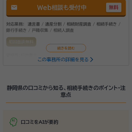
mail
Web相談も受付中
無料
対応業務：
遺言書 / 遺産分割 / 相続財産調査 / 相続手続き /
銀行手続き / 戸籍収集 / 相続人調査
初回面談無料
資格等：
行政書士
この事務所の詳細を見る
静岡県の口コミから知る、相続手続きのポイント・注
意点
口コミをAIが要約