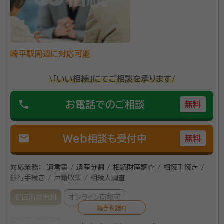
件を超えました。 その内、３００件以上の相続手続きを
お任せいただき、 地域のみなさまのお役に立つことが
できています。 司法書士・税理士・弁護士・不動産会社・
所属団体：
静岡県行政書士会
遺品整理業者 解体工事会社・土地家屋調査士等の提携
崎平駅周辺に対応可能
事業者と共に 相続の問題解決をすすめています。 無料
相談会の対象になる方は２種類あります ①相続手続き
\「いい相続」にてご相談を承ります/
を始める必要がある方 ②相続に備えたい方 どちらの
方も是非無料相談をお使いください。
phone
お電話でのご相談
無料
mail
Web相談も受付中
無料
対応業務：
遺言書 / 遺産分割 / 相続財産調査 / 相続手続き /
銀行手続き / 戸籍収集 / 相続人調査
初回面談無料
オンライン面談可
資格等：
行政書士