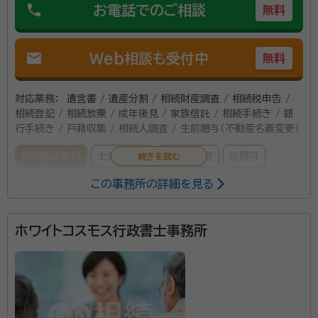
phone
お電話でのご相談
無料
mail
Web相談も受付中
無料
対応業務：
遺言書 / 遺産分割 / 相続財産調査 / 相続税申告 /
相続登記 / 相続放棄 / 成年後見 / 家族信託 / 相続手続き / 銀
行手続き / 戸籍収集 / 相続人調査 / 生前贈与（不動産名義変更）
初回面談無料
土日相談可
電話相談可
訪問可
この事務所の詳細を見る
事務所面談可
オンライン面談可
所属する専門家：
ホワイトコスモス行政書士事務所
小坂 彰宏（こさか あきひろ）
行政書士
オフィスは、国1バイパス広幡インターから 車で3分のと
ころにあります。 おかげさまで累計で無料相談は７００