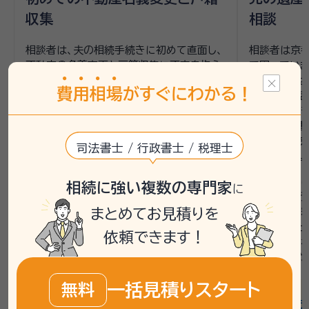
収集
相談
相談者は、夫の相続手続きに初めて直面し、
相談者は京
不動産の名義変更と戸籍収集に不安を抱え
で困っていま
ていました。相続人は妻と複数の子で、遺言
で、相続人
費
用
相
場
がすぐにわかる！
書がないため、遺産分割協議書の作成が必
た。すでに話
要でした。不動産や銀行、株式、生命保険と
体的な手続
いった多岐にわたる手続きを一度に進める
ため、行政書
ことに不安を感じていました。
た。自宅が狭
司法書士 / 行政書士 / 税理士
されました。
いい相続では、まず無料相談を案内し、行政
書士の専門家とともに手続きの全体像を整
いい相続で
相続に強い複数の専門家
に
理しました。特に、遺産分割協議書の作成や
められるよう
まとめてお見積りを
不動産名義変更に必要な書類を確認し、次
を兼ねた無料
のステップを明確にしました。
ある行政書士
依頼できます！
議書の作成
整理しました
連携士業：
羽佐田孔司行政書士事務所
一括見積りスタート
無料
四條法務事務所
連携士業：
見機和人行