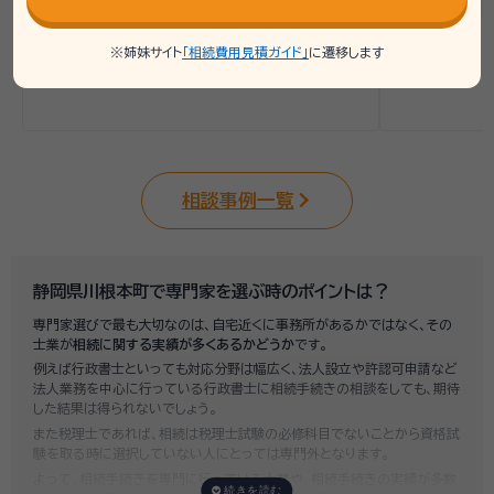
※姉妹サイト
「相続費用見積ガイド」
に遷移します
相談事例一覧
静岡県川根本町で専門家を選ぶ時のポイントは？
専門家選びで最も大切なのは、自宅近くに事務所があるかではなく、その
士業が
相続に関する実績が多くあるかどうか
です。
例えば行政書士といっても対応分野は幅広く、法人設立や許認可申請など
法人業務を中心に行っている行政書士に相続手続きの相談をしても、期待
した結果は得られないでしょう。
また税理士であれば、相続は税理士試験の必修科目でないことから資格試
験を取る時に選択していない人にとっては専門外となります。
よって、相続手続きを専門に行っている士業や、相続手続きの実績が多数