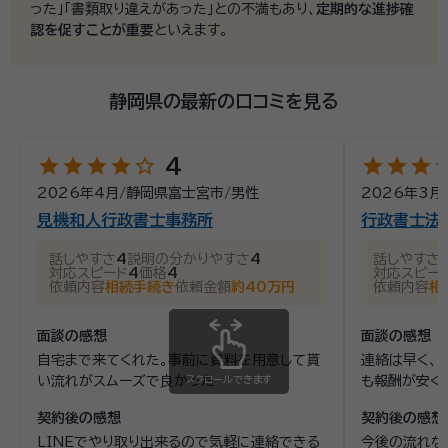
った」「書類取り違えがあった」との不満もあり、
定期的な進捗確
認を促すことが重要
といえます。
静岡県の最新の口コミを見る
star
star
star
star
star_outline
star
star
star
st
4
2026年4月
/
静岡県富士宮市
/
男性
2026年3月
見機和人行政書士事務所
行政書士法
話しやすさ
4
説明の分かりやすさ
4
話しやすさ
対応スピード
4
価格
4
対応スピー
依頼内容
相続手続き
依頼金額
約40万円
依頼内容
相
面談の感想
面談の感想
自宅まで来てくれた。事前に資料を用意して貰
連絡は早く、
い流れがスムーズで良かった
スクロールできます
も報酬が安く
契約後の感想
契約後の感想
LINEでやり取り出来るので気軽に連絡できる
今後の流れな