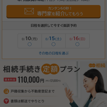
カンタン60秒！
専門家
紹介
を
してもらう
日程を選択して今すぐ面談予約
10
15
16
(月)
(土)
(日)
8/
8/
8/
◯
◯
◯
その他の日程を選ぶ