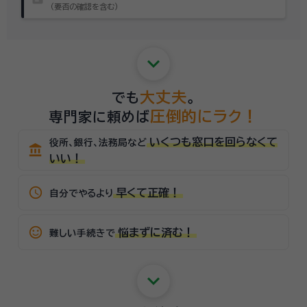
（要否の確認を含む）
keyboard_arrow_down
大丈夫
でも
。
圧倒的にラク！
専門家に頼めば
いくつも窓口を回らなくて
役所、銀行、法務局など
account_balance
いい！
schedule
早くて正確！
自分でやるより
sentiment_satisfied_alt
悩まずに済む！
難しい手続きで
keyboard_arrow_down