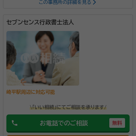
この事務所の詳細を見る
セブンセンス行政書士法人
崎平駅周辺に対応可能
\「いい相続」にてご相談を承ります/
phone
お電話でのご相談
無料