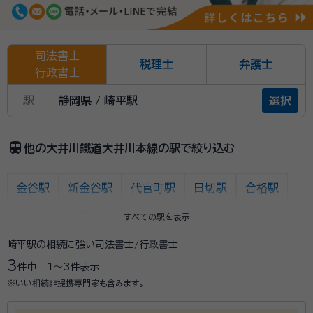
司法書士
税理士
弁護士
行政書士
駅
静岡県 / 崎平駅
選択
train
他の大井川鐵道大井川本線の駅で絞り込む
金谷駅
新金谷駅
代官町駅
日切駅
合格駅
神尾駅
福用駅
大和田駅
家山駅
抜里駅
すべての駅を表示
崎平駅の相続に強い司法書士/行政書士
川根温泉笹間渡駅
地名駅
塩郷駅
下泉駅
3
件中
1〜3
件表示
田野口駅
駿河徳山駅
青部駅
崎平駅
千頭駅
※いい相続非提携専門家も含みます。
門出駅