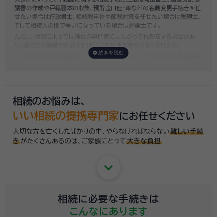
議書の作成や戸籍謄本の収集、預貯金口座・車などの名義変更手続きを任
せたい場合は
行政書士
、相続税申告や節税対策を任せたい場合は
税理士
、
そして相続人の間で争いになっている場合は
弁護士
です。
ただし、状況によっては複数の専門家にまたがって依頼をする必要があ
り、誰にどの順番で相談すればいいのか迷う場合が多くあります。
いい相続では「誰に相談したらいいかわからない」「いきなり専門家に連絡
するのはちょっと…」という方のために、専門相談員がお客様のご状況を
お伺いした上で、
適切な相談先を無料でご案内
しております。お気軽にご
相談ください。
相続のお悩みは、
いい相続の提携専門家
にお任せください
大切な方を亡くしたばかりの中、やらなければならない
難しい手続
き
がたくさんあるのは、
ご家族にとって
大きな負担
keyboard_arrow_down
相続に必要な手続きは
こんなにあります