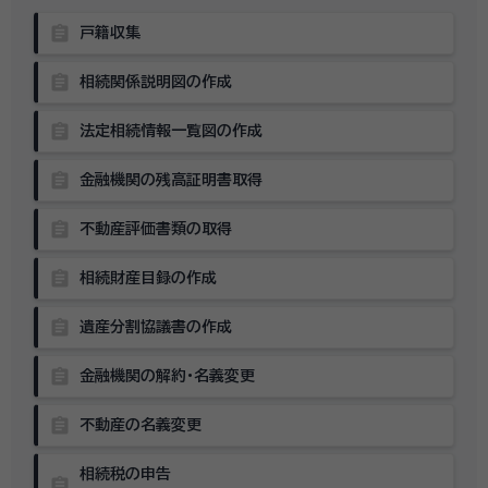
assignment
戸籍収集
assignment
相続関係説明図の作成
assignment
法定相続情報一覧図の作成
assignment
金融機関の残高証明書取得
assignment
不動産評価書類の取得
assignment
相続財産目録の作成
assignment
遺産分割協議書の作成
assignment
金融機関の解約・名義変更
assignment
不動産の名義変更
相続税の申告
assignment