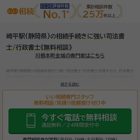
口コミ評価件数
累計相談件数
No.1
25万
件以上
崎平駅(静岡県)
相続手続きに強い司法書
の
士/行政書士
《無料相談》
川根本町全域の専門家はこちら
崎平駅(静岡県)の相続手続きに強い司法書士/行政書士を探すなら、日本最大
級の相続専門サイト【いい相続】にお任せください。
全国で対応可能な相続手続
きに強い司法書士/行政書士をお探しいただけます。
相続手続きは、被相続人
続きを読む
（故人）の財産を引き継ぐために必要な手続きです。相続人・相続財産の確認、
遺言書の確認、遺産分割協議、相続財産の名義変更、相続税の申告・納税（相続
いい相続専門スタッフ
財産が基礎控除額を超えていた場合）など多岐に渡るため、相続手続きに強い
無料相談/見積り依頼受け付け中
専門家に
まずは相談
しましょう。
今すぐ電話
無料相談
で
通話無料／24時間受付中
専門相談員が常駐
（平日9-19時/土日祝9-18時）