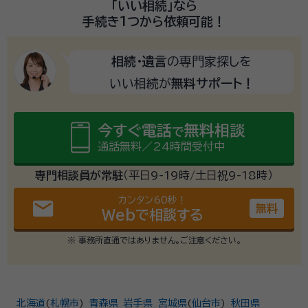
「いい相続」
なら
手続き1つから
依頼可能！
相続・遺言
の専門家探しを
いい相続が
無料サポート！
今すぐ電話
無料相談
で
通話無料／24時間受付中
専門相談員が常駐
（平日9-19時/土日祝9-18時）
カンタン60秒！
email
無料
Webで相談する
※ 事務所直通ではありません。ご注意ください。
北海道
(
札幌市
)
青森県
岩手県
宮城県
(
仙台市
)
秋田県