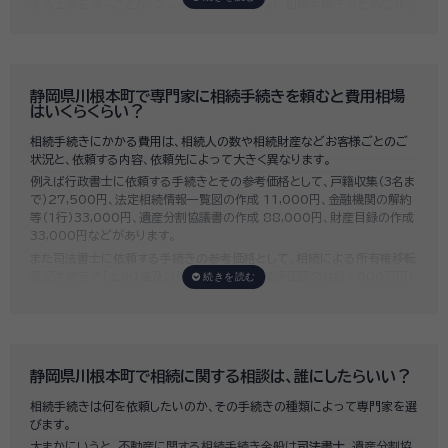
ある士業を選ぶことが、スムーズで間違いのない相続手続きのために非常
に重要になります。
いい相続では、相続手続きに強い経験豊富な行政書士・税理士と多数提携
しており、
お客様のご要望にそった専門家選びを無料でサポート
していま
す。専門家選びでお困りの方は、お気軽にご相談ください。
静岡県川根本町で専門家に相続手続きを頼むと費用相場
はいくらくらい？
相続手続きにかかる費用は、相続人の数や相続財産などお客様ごとのご
状況と、依頼する内容、依頼先によって大きく異なります。
例えば行政書士に依頼する手続きとその参考価格として、戸籍収集（3名ま
で）27,500円、法定相続情報一覧図の作成 11,000円、金融機関の解約
等（1行）33,000円、遺産分割協議書の作成 88,000円、財産目録の作成
33,000円などがあります。
また司法書士に依頼する手続きの参考価格として、相続による所有権移転
登記手続きで「土地1筆及び建物1棟（固定資産評価額の合計1,000万円）
法定相続人3名のうち1名が単独相続した場合」の費用相場の目安は6万円
～8万円程です。
既に揉めてしまっている場合は弁護士しか対応ができませんが、その場合
は着手金だけで約20万円～30万円、そのほか出張費や成果報酬を合わ
せると100万円近くかそれ以上費用がかかってしまう場合もあるなど、非
静岡県川根本町で相続に関する相談は、誰にしたらいい？
常に高額になります。
相続手続きは何を依頼したいのか、その手続きの種類によって専門家を選
いい相続では、
お客様ごとに必要な相続手続きを明らかにし、無料で見積
びます。
もり
をお出ししております。予算に合わせてご自身で対応できないものの
大まかにいうと、不動産に関する相続手続き全般は
司法書士
、遺産分割協
み依頼することも可能ですので、まずはお気軽にご相談ください。