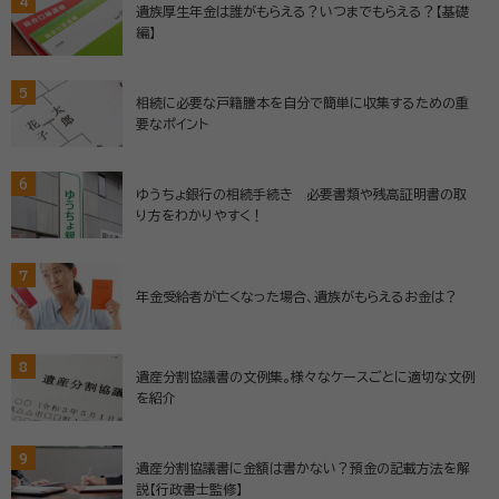
4
遺族厚生年金は誰がもらえる？いつまでもらえる？【基礎
編】
5
相続に必要な戸籍謄本を自分で簡単に収集するための重
要なポイント
6
ゆうちょ銀行の相続手続き 必要書類や残高証明書の取
り方をわかりやすく！
7
年金受給者が亡くなった場合、遺族がもらえるお金は？
8
遺産分割協議書の文例集。様々なケースごとに適切な文例
を紹介
9
遺産分割協議書に金額は書かない？預金の記載方法を解
説【行政書士監修】