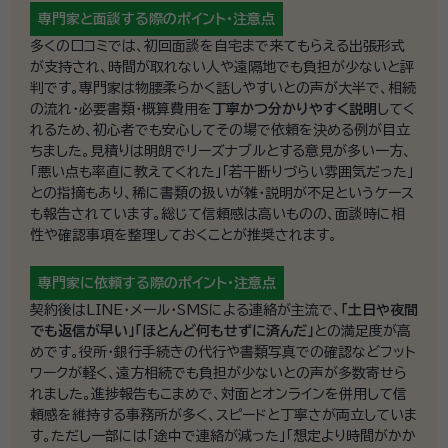
専門家と面談する際の
ポイント・注意点
多くの口コミでは、初回面談を自宅まで来てもらえる出張形式
が支持され、時間が取れない人や遠隔地でも負担が少ないと評
判です。専門家は物腰柔らかく話しやすいとの声が大半で、相続
の流れ・必要書類・概算費用を
丁寧かつ分かりやすく説明
してく
れるため、初心者でも安心してその場で依頼を決める例が目立
ちました。見積りは明朗でリーズナブルとする意見が多い一方、
「悪い点も率直に教えてくれた」「若干断りづらい雰囲気だった」
との指摘もあり、稀に書類の扱いが雑・説明が不足というケース
も報告されています。総じて信頼感は高いものの、面談時に相
性や確認事項を整理しておくことが推奨されます。
専門家に依頼する際の
ポイント・注意点
契約後はLINE・メール・SMSによる連絡が主流で、
「土日や夜間
でも返信が早い」「ほとんど何もせずに済んだ」
との満足度が高
めです。役所・銀行手続きの代行や書類写真での確認などフット
ワークが軽く、遠方相続でも負担が少ないとの声が多数寄せら
れました。進捗報告もこまめで、対面とオンラインを併用して信
頼感を維持する事務所が多く、スピードと丁寧さが両立していま
す。ただし一部には「途中で連絡が減った」「想定より時間がかか