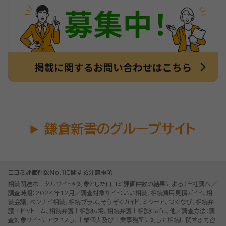
鎌倉新書のグループサイト
口コミ評価件数No.1に関する注意事項
相続関連ポータルサイトを対象とした口コミ評価件数の結果による（自社調べ／
調査時期：2024年12月／調査対象サイト：いい相続、相続費用見積ガイド、相
続会議、ベンナビ相続、相続プラス、そうぞくガイド、ミツモア、つぐなび、相続弁
護士ドットコム、相続弁護士相談広場、相続弁護士相談Cafe、他／調査方法：調
査対象サイトにアクセスし、士業個人及び士業事務所に対して相続に関する内容