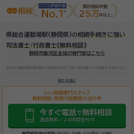
口コミ評価件数
累計相談件数
No.1
25万
件以上
県総合運動場駅(静岡県)
相続手続きに強い
の
司法書士/行政書士
《無料相談》
静岡市駿河区全域の専門家はこちら
県総合運動場駅(静岡県)の相続手続きに強い司法書士/行政書士を探すなら、
日本最大級の相続専門サイト【いい相続】にお任せください。
全国で対応可能な
相続手続きに強い司法書士/行政書士をお探しいただけます。
相続手続きは、
続きを読む
被相続人（故人）の財産を引き継ぐために必要な手続きです。相続人・相続財産
の確認、遺言書の確認、遺産分割協議、相続財産の名義変更、相続税の申告・納
いい相続専門スタッフ
税（相続財産が基礎控除額を超えていた場合）など多岐に渡るため、相続手続
無料相談/見積り依頼受け付け中
きに強い専門家に
まずは相談
しましょう。
今すぐ電話
無料相談
で
通話無料／24時間受付中
専門相談員が常駐
（平日9-19時/土日祝9-18時）