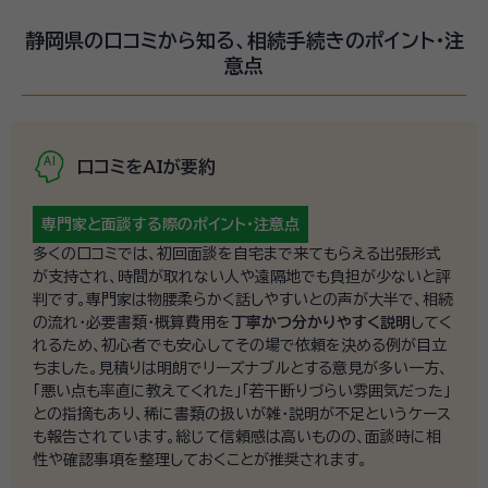
静岡県の口コミから知る、相続手続きのポイント・注
意点
口コミをAIが要約
専門家と面談する際の
ポイント・注意点
多くの口コミでは、初回面談を自宅まで来てもらえる出張形式
が支持され、時間が取れない人や遠隔地でも負担が少ないと評
判です。専門家は物腰柔らかく話しやすいとの声が大半で、相続
の流れ・必要書類・概算費用を
丁寧かつ分かりやすく説明
してく
れるため、初心者でも安心してその場で依頼を決める例が目立
ちました。見積りは明朗でリーズナブルとする意見が多い一方、
「悪い点も率直に教えてくれた」「若干断りづらい雰囲気だった」
との指摘もあり、稀に書類の扱いが雑・説明が不足というケース
も報告されています。総じて信頼感は高いものの、面談時に相
性や確認事項を整理しておくことが推奨されます。