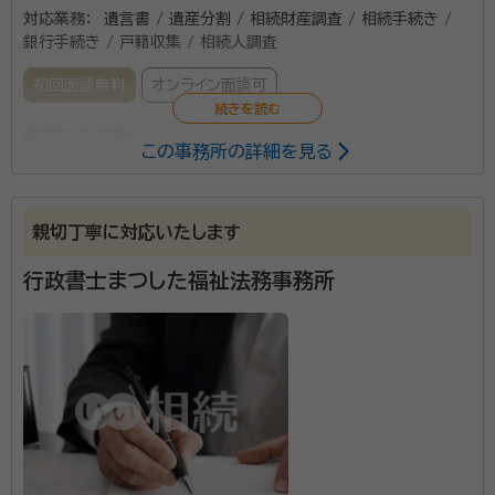
対応業務：
遺言書 / 遺産分割 / 相続財産調査 / 相続手続き /
銀行手続き / 戸籍収集 / 相続人調査
初回面談無料
オンライン面談可
資格等：
行政書士
この事務所の詳細を見る
親切丁寧に対応いたします
行政書士まつした福祉法務事務所