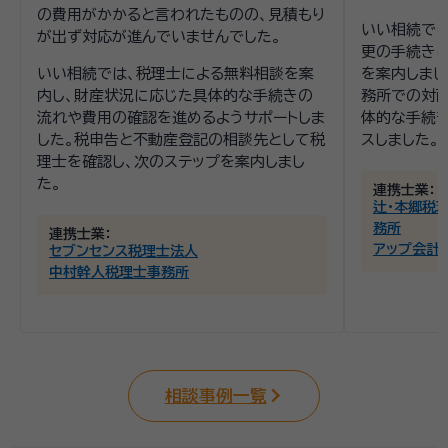
の費用がかかると言われたものの、見積もり
いい相続で
が出ず対応が進んでいませんでした。
更の手続き
いい相続では、税理士による無料相談を案
を案内しまし
内し、財産状況に応じた具体的な手続きの
務所での対
流れや費用の確認を進めるようサポートしま
体的な手続き
した。税申告と不動産登記の相談先として税
スしました。
理士を確認し、次のステップを案内しまし
た。
連携士業：
辻・本郷税
務所
連携士業：
アップ会計
セブンセンス税理士法人
中村幹人税理士事務所
相談事例一覧