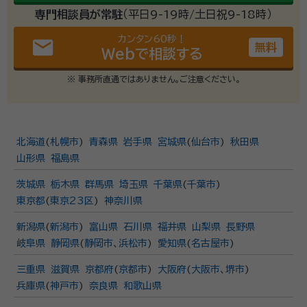
専門相談員が常駐
（平日9-19時/土日祝9-18時）
カンタン60秒！
email
無料
Webで相談する
※ 事務所直通ではありません。ご注意ください。
北海道
(
札幌市
)
青森県
岩手県
宮城県
(
仙台市
)
秋田県
山形県
福島県
茨城県
栃木県
群馬県
埼玉県
千葉県
(
千葉市
)
東京都
(
東京23区
)
神奈川県
新潟県
(
新潟市
)
富山県
石川県
福井県
山梨県
長野県
岐阜県
静岡県
(
静岡市
、
浜松市
)
愛知県
(
名古屋市
)
三重県
滋賀県
京都府
(
京都市
)
大阪府
(
大阪市
、
堺市
)
兵庫県
(
神戸市
)
奈良県
和歌山県