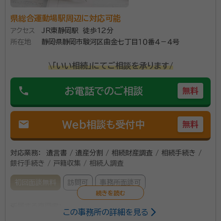
県総合運動場駅周辺に対応可能
アクセス
JR東静岡駅 徒歩12分
所在地
静岡県静岡市駿河区曲金七丁目１０番４－４号
\「いい相続」にてご相談を承ります/
phone
お電話でのご相談
無料
mail
Web相談も受付中
無料
対応業務：
遺言書 / 遺産分割 / 相続財産調査 / 相続手続き /
銀行手続き / 戸籍収集 / 相続人調査
初回面談無料
訪問可
事務所面談可
所属する専門家：
この事務所の詳細を見る