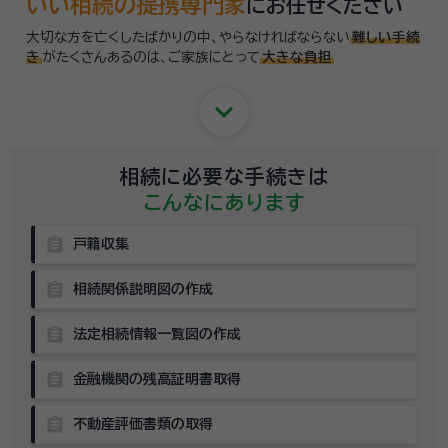
いい相続の提携専門家
にお任せください
大切な方を亡くしたばかりの中、やらなければならない
難しい手続
き
がたくさんあるのは、
ご家族にとって
大きな負担
keyboard_arrow_down
相続に必要な手続きは
こんなにあります
assignment
戸籍収集
assignment
相続関係説明図の作成
assignment
法定相続情報一覧図の作成
assignment
金融機関の残高証明書取得
assignment
不動産評価書類の取得