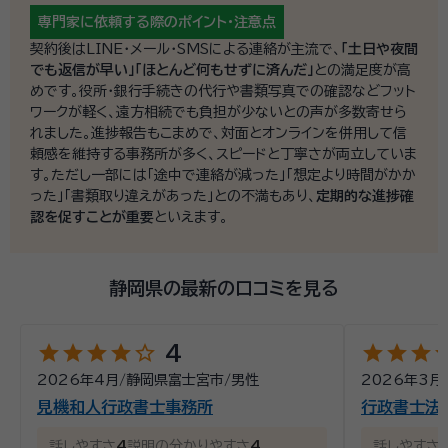
専門家に依頼する際の
ポイント・注意点
契約後はLINE・メール・SMSによる連絡が主流で、
「土日や夜間
でも返信が早い」「ほとんど何もせずに済んだ」
との満足度が高
めです。役所・銀行手続きの代行や書類写真での確認などフット
ワークが軽く、遠方相続でも負担が少ないとの声が多数寄せら
れました。進捗報告もこまめで、対面とオンラインを併用して信
頼感を維持する事務所が多く、スピードと丁寧さが両立していま
す。ただし一部には「途中で連絡が減った」「想定より時間がかか
った」「書類取り違えがあった」との不満もあり、
定期的な進捗確
認を促すことが重要
といえます。
静岡県の最新の口コミを見る
star
star
star
star
star_outline
star
star
star
st
4
2026年4月
/
静岡県富士宮市
/
男性
2026年3月
見機和人行政書士事務所
行政書士法
話しやすさ
4
説明の分かりやすさ
4
話しやすさ