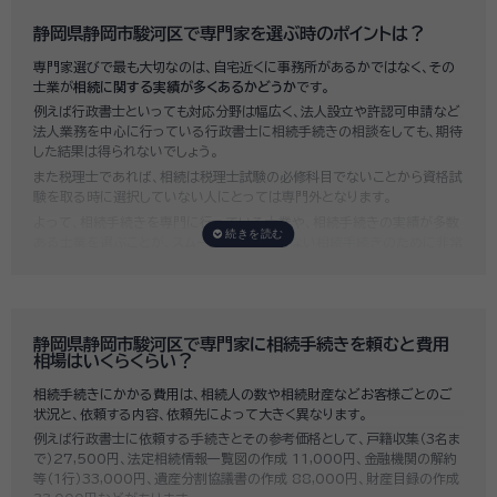
静岡県静岡市駿河区で専門家を選ぶ時のポイントは？
専門家選びで最も大切なのは、自宅近くに事務所があるかではなく、その
士業が
相続に関する実績が多くあるかどうか
です。
例えば行政書士といっても対応分野は幅広く、法人設立や許認可申請など
法人業務を中心に行っている行政書士に相続手続きの相談をしても、期待
した結果は得られないでしょう。
また税理士であれば、相続は税理士試験の必修科目でないことから資格試
験を取る時に選択していない人にとっては専門外となります。
よって、相続手続きを専門に行っている士業や、相続手続きの実績が多数
ある士業を選ぶことが、スムーズで間違いのない相続手続きのために非常
に重要になります。
いい相続では、相続手続きに強い経験豊富な行政書士・税理士と多数提携
しており、
お客様のご要望にそった専門家選びを無料でサポート
していま
す。専門家選びでお困りの方は、お気軽にご相談ください。
静岡県静岡市駿河区で専門家に相続手続きを頼むと費用
相場はいくらくらい？
相続手続きにかかる費用は、相続人の数や相続財産などお客様ごとのご
状況と、依頼する内容、依頼先によって大きく異なります。
例えば行政書士に依頼する手続きとその参考価格として、戸籍収集（3名ま
で）27,500円、法定相続情報一覧図の作成 11,000円、金融機関の解約
等（1行）33,000円、遺産分割協議書の作成 88,000円、財産目録の作成