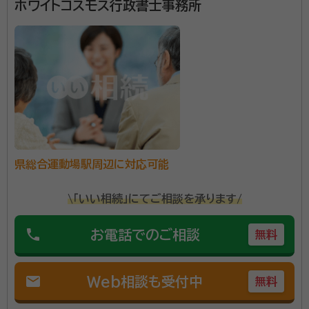
ホワイトコスモス行政書士事務所
県総合運動場駅周辺に対応可能
\「いい相続」にてご相談を承ります/
phone
お電話でのご相談
無料
mail
Web相談も受付中
無料