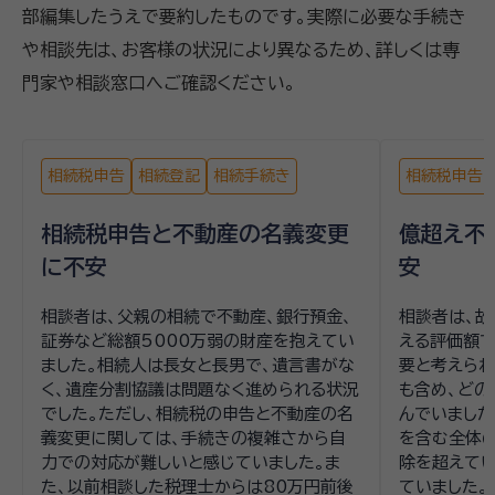
部編集したうえで要約したものです。実際に必要な手続き
や相談先は、お客様の状況により異なるため、詳しくは専
門家や相談窓口へご確認ください。
相続税申告
相続登記
相続手続き
相続税申告
相続税申告と不動産の名義変更
億超え不
に不安
安
相談者は、父親の相続で不動産、銀行預金、
相談者は、
証券など総額5000万弱の財産を抱えてい
える評価額で
ました。相続人は長女と長男で、遺言書がな
要と考えられ
く、遺産分割協議は問題なく進められる状況
も含め、どの
でした。ただし、相続税の申告と不動産の名
んでいました
義変更に関しては、手続きの複雑さから自
を含む全体
力での対応が難しいと感じていました。ま
除を超えて
た、以前相談した税理士からは80万円前後
ていました。