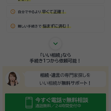
schedule
早くて正確！
自分でやるより
sentiment_satisfied_alt
悩まずに済む！
難しい手続きで
keyboard_arrow_down
「いい相続」
なら
手続き1つから
依頼可能！
相続・遺言
の専門家探しを
いい相続が
無料サポート！
今すぐ電話
無料相談
で
通話無料／24時間受付中