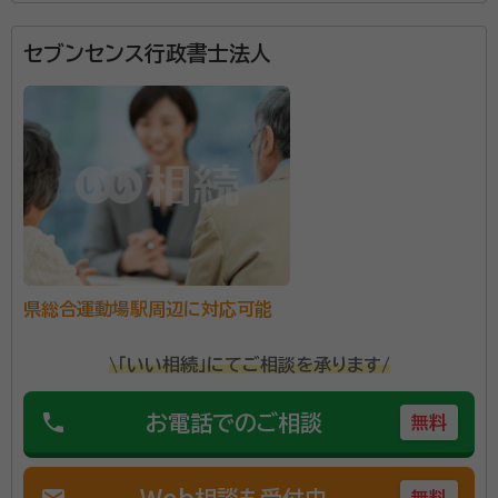
松下 洋之
行政書士、社会福祉士
セブンセンス行政書士法人
軽いフットワークで訪問し、迅速に対応いたします。
資格等：
行政書士、社会福祉士
県総合運動場駅周辺に対応可能
\「いい相続」にてご相談を承ります/
phone
お電話でのご相談
無料
mail
Web相談も受付中
無料