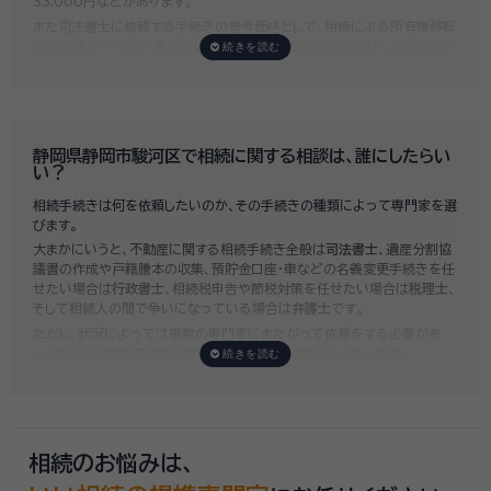
33,000円などがあります。
また司法書士に依頼する手続きの参考価格として、相続による所有権移転
登記手続きで「土地1筆及び建物1棟（固定資産評価額の合計1,000万円）
法定相続人3名のうち1名が単独相続した場合」の費用相場の目安は6万円
～8万円程です。
既に揉めてしまっている場合は弁護士しか対応ができませんが、その場合
は着手金だけで約20万円～30万円、そのほか出張費や成果報酬を合わ
せると100万円近くかそれ以上費用がかかってしまう場合もあるなど、非
静岡県静岡市駿河区で相続に関する相談は、誰にしたらい
常に高額になります。
い？
いい相続では、
お客様ごとに必要な相続手続きを明らかにし、無料で見積
相続手続きは何を依頼したいのか、その手続きの種類によって専門家を選
もり
をお出ししております。予算に合わせてご自身で対応できないものの
びます。
み依頼することも可能ですので、まずはお気軽にご相談ください。
大まかにいうと、不動産に関する相続手続き全般は
司法書士
、遺産分割協
議書の作成や戸籍謄本の収集、預貯金口座・車などの名義変更手続きを任
せたい場合は
行政書士
、相続税申告や節税対策を任せたい場合は
税理士
、
そして相続人の間で争いになっている場合は
弁護士
です。
ただし、状況によっては複数の専門家にまたがって依頼をする必要があ
り、誰にどの順番で相談すればいいのか迷う場合が多くあります。
いい相続では「誰に相談したらいいかわからない」「いきなり専門家に連絡
するのはちょっと…」という方のために、専門相談員がお客様のご状況を
お伺いした上で、
適切な相談先を無料でご案内
しております。お気軽にご
相談ください。
相続のお悩みは、