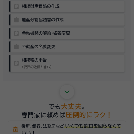
assignment
相続財産目録の作成
assignment
遺産分割協議書の作成
assignment
金融機関の解約・名義変更
assignment
不動産の名義変更
相続税の申告
assignment
（要否の確認を含む）
keyboard_arrow_down
大丈夫
でも
。
圧倒的にラク！
専門家に頼めば
いくつも窓口を回らなくて
役所、銀行、法務局など
account_balance
いい！