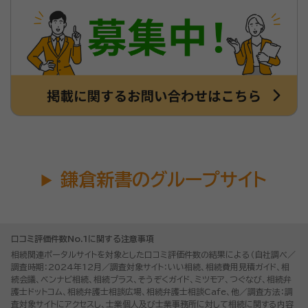
鎌倉新書のグループサイト
口コミ評価件数No.1に関する注意事項
相続関連ポータルサイトを対象とした口コミ評価件数の結果による（自社調べ／
調査時期：2024年12月／調査対象サイト：いい相続、相続費用見積ガイド、相
続会議、ベンナビ相続、相続プラス、そうぞくガイド、ミツモア、つぐなび、相続弁
護士ドットコム、相続弁護士相談広場、相続弁護士相談Cafe、他／調査方法：調
査対象サイトにアクセスし、士業個人及び士業事務所に対して相続に関する内容