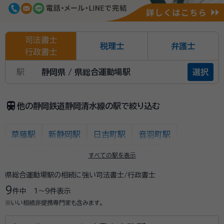
司法書士
税理士
弁護士
行政書士
駅
静岡県 / 県総合運動場駅
選択
train
他の静岡鉄道静岡清水線の駅で絞り込む
草薙駅
新静岡駅
日吉町駅
音羽町駅
春日町駅
柚木駅
長沼駅
古庄駅
すべての駅を表示
県総合運動場駅の相続に強い司法書士/行政書士
県総合運動場駅
県立美術館前駅
御門台駅
9
件中
1〜9
件表示
狐ヶ崎駅
桜橋駅
入江岡駅
新清水駅
※いい相続非提携専門家も含みます。