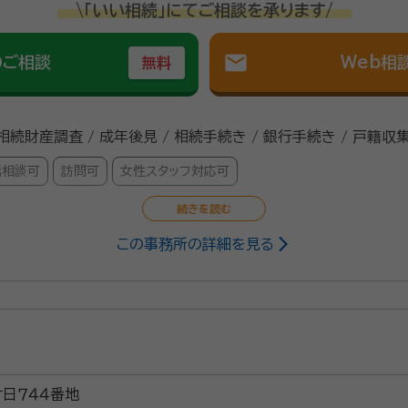
\「いい相続」にてご相談を承ります/
mail
のご相談
Web相
無料
 相続財産調査 / 成年後見 / 相続手続き / 銀行手続き / 戸籍収
話相談可
訪問可
女性スタッフ対応可
この事務所の詳細を見る
身 2015年 行政書士登録・開業
産と想いを相続人の方へ引き継ぐことです。相続人の方のお気持
伝いをさせていただきます。
日７４４番地