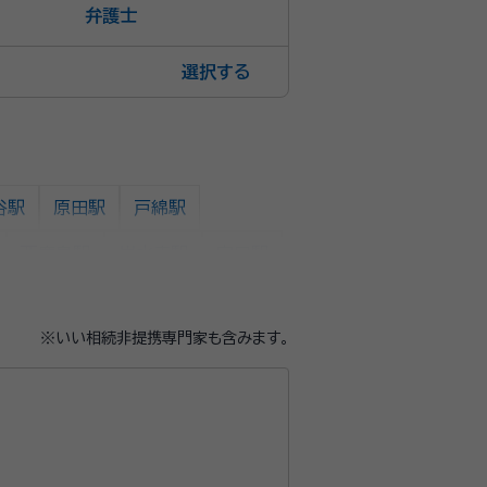
弁護士
選択
谷駅
原田駅
戸綿駅
西鹿島駅
岩水寺駅
宮口駅
駅
浜名湖佐久米駅
東都筑駅
※いい相続非提携専門家も含みます。
駅