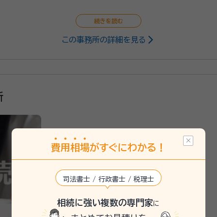
この事務所の詳細を見る
所
費
用
相
場
がすぐにわかる！
司法書士 / 行政書士 / 税理士
相続に強い複数の専門家
に