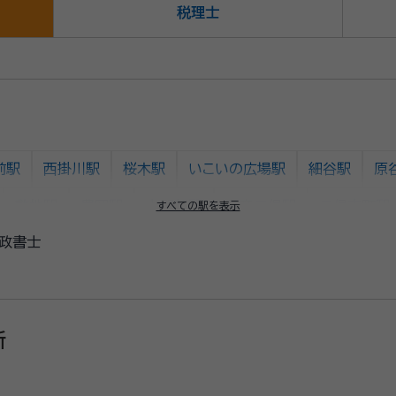
税理士
前駅
西掛川駅
桜木駅
いこいの広場駅
細谷駅
原
敷地駅
豊岡駅
上野部駅
天竜二俣駅
二俣本町駅
すべての駅を表示
政書士
大学前駅
金指駅
岡地駅
気賀駅
西気賀駅
寸座
尾奈駅
知波田駅
アスモ前駅
大森駅
森町病院前
所