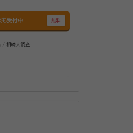
談も受付中
無料
集 / 相続人調査
ちを丁寧にお聞きし、旅立った方