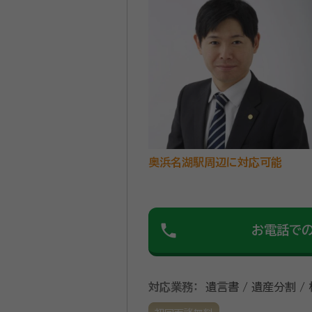
奥浜名湖駅周辺に対応可能
phone
お電話で
対応業務：
遺言書 / 遺産分割 /