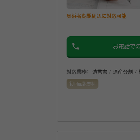
奥浜名湖駅周辺に対応可能
phone
お電話で
対応業務：
遺言書 / 遺産分割 /
初回面談無料