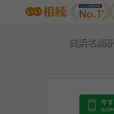
口コミ評価件数
No.1
奥浜名湖駅
今す
通話無