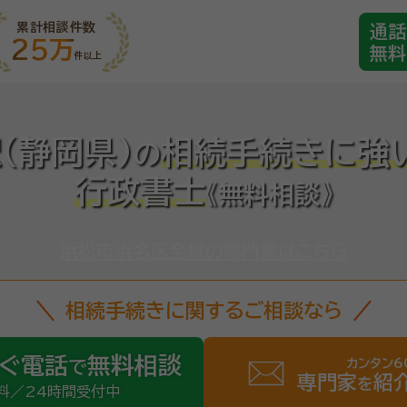
累計相談件数
通話
25万
無料
件以上
(静岡県)
相続手続きに強
の
行政書士
《無料相談》
浜松市浜名区全域の専門家はこちら
相続手続きに関するご相談なら
ぐ電話
無料相談
カンタン6
で
専門家
紹
を
料／24時間受付中