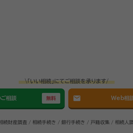
\「いい相続」にてご相談を承ります/
mail
のご相談
Web相
無料
 相続財産調査 / 相続手続き / 銀行手続き / 戸籍収集 / 相続人