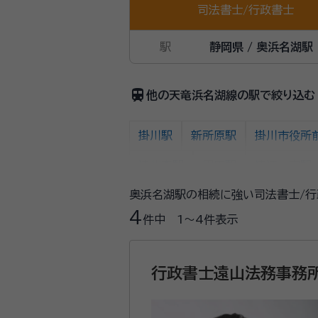
司法書士
/
行政書士
駅
静岡県 / 奥浜名湖駅
train
他の天竜浜名湖線の駅で絞り込む
掛川駅
新所原駅
掛川市役所
遠州森駅
円田駅
遠江一宮駅
奥浜名湖駅の相続に強い司法書士/行
フルーツパーク駅
都田駅
常葉
4
件中
1〜4
件表示
都筑駅
三ヶ日駅
奥浜名湖駅
行政書士遠山法務事務