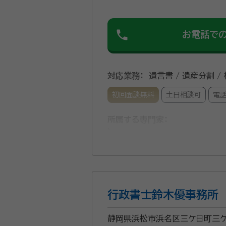
phone
お電話で
対応業務：
遺言書 / 遺産分割 /
初回面談無料
土日相談可
電
所属する専門家：
伊藤二三
行政書士 介護福祉士
経歴：
静岡県浜松市出
相続とは、亡くなられた方の財
行政書士鈴木優事務所
の想いを無事にお渡しするお手
静岡県浜松市浜名区三ケ日町三ケ
資格等：
行政書士 介護福祉士