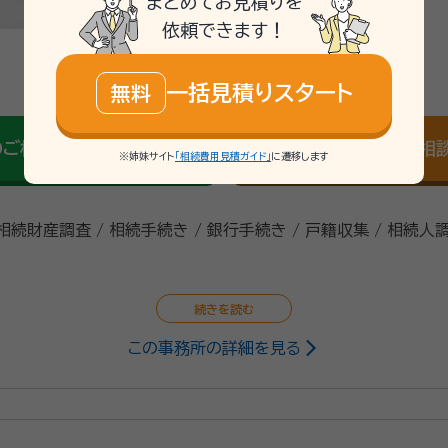
まとめてお見積りを
依頼できます！
\「いい相続」にてご相談を承ります/
一括見積りスタート
無料
mail
のご相談
Web相
無料
※姉妹サイト
「相続費用見積ガイド」
に遷移します
 相続財産調査 / 相続手続き / 銀行手続き / 戸籍収集 / 相続人
この事務所の詳細を見る