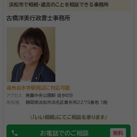
浜松市で相続・遺言のことを相談できる事務所
遠州岩水寺駅
古橋洋美行政書士事務所
遠州岩水寺駅周辺に対応可能
アクセス
美薗中央公園駅 徒歩8分
所在地
静岡県浜松市浜名区貴布祢2275番地 1階
\「いい相続」にてご相談を承ります/
phone
お電話でのご相談
無料