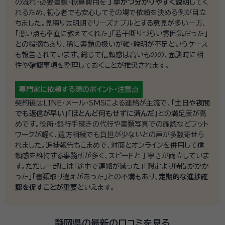
の流れ・必要書類・概算費用を
丁寧かつ分かりやすく説明
してく
れるため、初心者でも安心してその場で依頼を決める例が目立
ちました。見積りは明朗でリーズナブルとする意見が多い一方、
「悪い点も率直に教えてくれた」「若干断りづらい雰囲気だった」
との指摘もあり、稀に書類の扱いが雑・説明が不足というケース
も報告されています。総じて信頼感は高いものの、面談時に相
性や確認事項を整理しておくことが推奨されます。
専門家に依頼する際の
ポイント・注意点
契約後はLINE・メール・SMSによる連絡が主流で、
「土日や夜間
でも返信が早い」「ほとんど何もせずに済んだ」
との満足度が高
めです。役所・銀行手続きの代行や書類写真での確認などフット
ワークが軽く、遠方相続でも負担が少ないとの声が多数寄せら
れました。進捗報告もこまめで、対面とオンラインを併用して信
頼感を維持する事務所が多く、スピードと丁寧さが両立していま
す。ただし一部には「途中で連絡が減った」「想定より時間がかか
った」「書類取り違えがあった」との不満もあり、
定期的な進捗確
認を促すことが重要
といえます。
静岡県の最新の口コミを見る