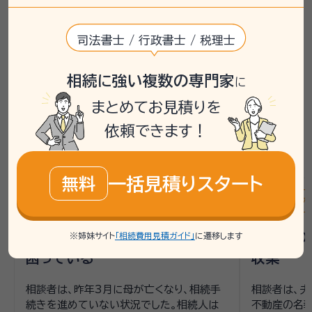
【相続手続き】の相談事例
司法書士 / 行政書士 / 税理士
掲載している相談事例は、「いい相続」で過去にお受けした
相続に強い複数の専門家
ご相談内容をもとに、個人が特定されないよう匿名化・一
に
部編集したうえで要約したものです。実際に必要な手続き
まとめてお見積りを
や相談先は、お客様の状況により異なるため、詳しくは専
依頼できます！
門家や相談窓口へご確認ください。
一括見積りスタート
無料
遺産分割
相続手続き
銀行手続き
戸籍収集
遺産分割
預金解約と実家の片付け費用で
初めての
※姉妹サイト
「相続費用見積ガイド」
に遷移します
困っている
収集
相談者は、昨年3月に母が亡くなり、相続手
相談者は、夫
続きを進めていない状況でした。相続人は
不動産の名