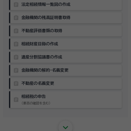
assignment
法定相続情報一覧図の作成
assignment
金融機関の残高証明書取得
assignment
不動産評価書類の取得
assignment
相続財産目録の作成
assignment
遺産分割協議書の作成
assignment
金融機関の解約・名義変更
assignment
不動産の名義変更
相続税の申告
assignment
（要否の確認を含む）
keyboard_arrow_down