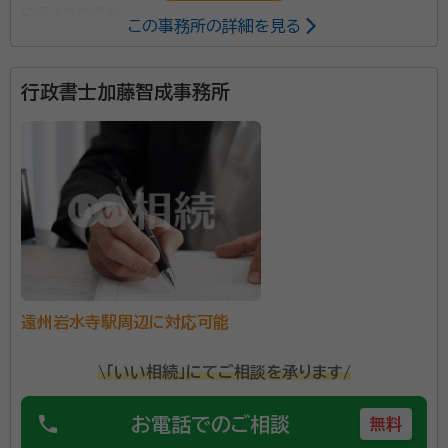
所属する専門家：
この事務所の詳細を見る
河合 晶介（かわい しょうすけ）
行政書士
行政書士加藤智成事務所
資格等：
行政書士
所属団体：
静岡県行政書士会
遠州岩水寺駅周辺に対応可能
\「いい相続」にてご相談を承ります/
phone
お電話でのご相談
無料