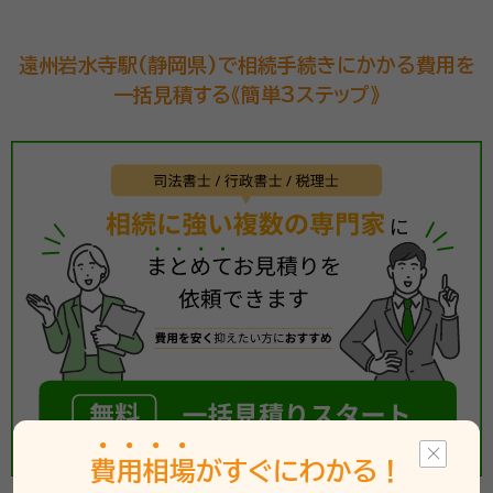
遠州岩水寺駅(静岡県)で相続手続きにかかる費用を
一括見積する《簡単3ステップ》
費
用
相
場
がすぐにわかる！