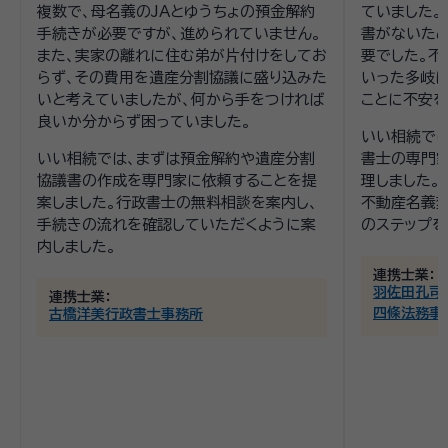
複数で、母名義のJAとゆうちょの預金解約
ていました。
手続きが必要ですが、進められていません。
書がないた
また、実家の離れに住む弟が片付けをしてお
要でした。不
らず、その費用を遺産分割協議に盛り込みた
いった多岐
いと考えていましたが、何から手をつければ
ことに不安を
良いか分からず困っていました。
いい相続では
いい相続では、まずは預金解約や遺産分割
書士の専門
協議書の作成を専門家に依頼することを提
理しました。
案しました。行政書士の無料相談を案内し、
不動産名義
手続きの流れを確認していただくように案
のステップを
内しました。
連携士業：
羽佐田孔司
連携士業：
四條法務事
古橋洋美行政書士事務所