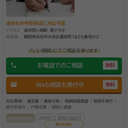
産分割協議書作成 など相続手続きをトータルでお手伝
いいたします。 またお付き合いのない相続人へのお手
資格等：
行政書士
紙起案等についても対応いたします。 営業時間は平日
遠州岩水寺駅周辺に対応可能
所属団体：
静岡県行政書士会
アクセス
遠州西ヶ崎駅 車で9分
午前9時から午後6時まですが、土日にも事前連絡によ
所在地
静岡県浜松市中央区豊西町１８２５番地の２
り相談可能です。 基本的に相談時間に制限は設けず、依
頼者の話をじっくりと聞くことを心がけています。 どん
\「いい相続」にてご相談を承ります/
な些細なことでもまずはお気軽にご相談ください。
phone
お電話でのご相談
無料
mail
Web相談も受付中
無料
対応業務：
遺言書 / 遺産分割 / 相続財産調査 / 相続手続き /
銀行手続き / 戸籍収集 / 相続人調査
初回面談無料
訪問可
事務所面談可