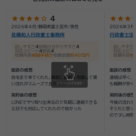
star
star
star
star
star_outline
star
star
star
st
4
2026年4月
/
静岡県富士宮市
/
男性
2026年3月
見機和人行政書士事務所
行政書士法
話しやすさ
4
説明の分かりやすさ
4
話しやすさ
対応スピード
4
価格
4
対応スピー
依頼内容
相続手続き
依頼金額
約40万円
依頼内容
相
面談の感想
面談の感想
自宅まで来てくれた。事前に資料を用意して貰
連絡は早く、
い流れがスムーズで良かった
スクロールできます
も報酬が安く
契約後の感想
契約後の感想
LINEでやり取り出来るので気軽に連絡できる
今後の流れな
土日でも対応してくれたので助かった
そうだと思っ
ので少し時間