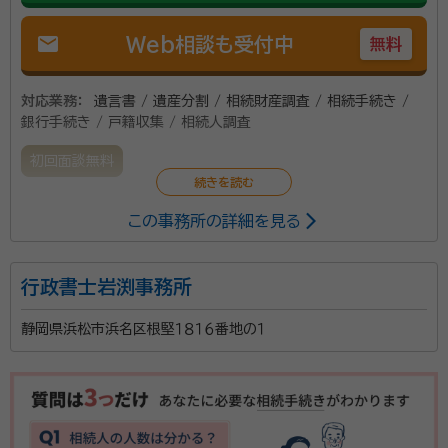
mail
Web相談も受付中
無料
対応業務：
遺言書 / 遺産分割 / 相続財産調査 / 相続手続き /
銀行手続き / 戸籍収集 / 相続人調査
初回面談無料
この事務所の詳細を見る
行政書士岩渕事務所
静岡県浜松市浜名区根堅１８１６番地の１