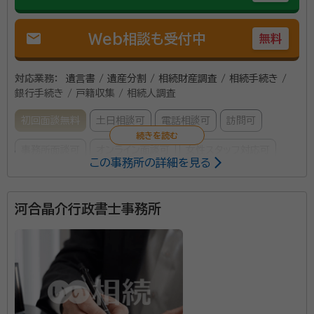
mail
Web相談も受付中
無料
対応業務：
遺言書 / 遺産分割 / 相続財産調査 / 相続手続き /
銀行手続き / 戸籍収集 / 相続人調査
初回面談無料
土日相談可
電話相談可
訪問可
事務所面談可
オンライン面談可
女性スタッフ対応可
この事務所の詳細を見る
所属する専門家：
河合晶介行政書士事務所
古橋 洋美（フルハシ ヒロミ）
行政書士
経歴：
静岡県浜松市出身 静岡大学教育学部卒業 平成28年行政書士登
録 登録当初から外国人関連業務、遺言・相続業務を中心に業務を行って
いる。家族信託にも対応可能。
相続には必要な書類が多くあり、実は結構煩雑な手続き
が必要です。 当事務所では ・相続人調査及び親族関係
説明図作成 ・相続財産調査及び相続財産目録作成 ・遺