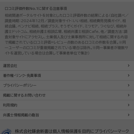
口コミ評価件数No.1に関する注意事項
相続関連ポータルサイトを対象とした口コミ評価件数の結果による（自社調べ／
調査時期：2024年12月／調査対象サイト：いい相続、相続費用見積ガイド、相
続会議、ベンナビ相続、相続プラス、そうぞくガイド、ミツモア、つぐなび、相続弁
護士ドットコム、相続弁護士相談広場、相続弁護士相談Cafe、他／調査方法：調
査対象サイトにアクセスし、士業個人及び士業事務所に対して相続に関する内容
で掲載されている口コミ評価=レビュー点数のある口コミの件数を合算。※同
一ユーザーの口コミが重複掲載されている場合は除外。※同一事業者が複数サ
イトを運営している場合は合算して事業者単位で集計）
運営会社
著作権・リンク・免責事項
プライバシーポリシー
掲載に関するお問い合わせ
利用規約
弁護士情報掲載の趣旨
株式会社鎌倉新書は個人情報保護を目的にプライバシーマーク