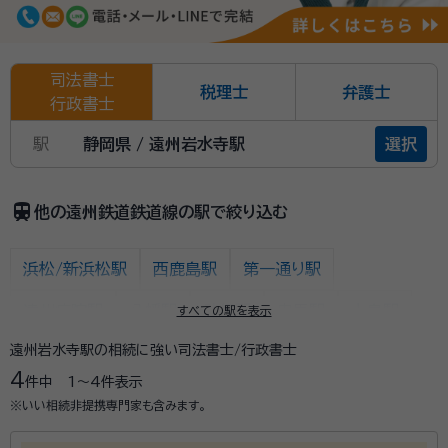
司法書士
税理士
弁護士
行政書士
駅
静岡県 / 遠州岩水寺駅
選択
train
他の遠州鉄道鉄道線の駅で絞り込む
浜松/新浜松駅
西鹿島駅
第一通り駅
遠州病院駅
八幡駅
助信駅
曳馬駅
上島駅
すべての駅を表示
遠州岩水寺駅の相続に強い司法書士/行政書士
自動車学校前駅
さぎの宮駅
積志駅
4
件中
1〜4
件表示
遠州西ヶ崎駅
遠州小松駅
浜北駅
※いい相続非提携専門家も含みます。
美薗中央公園駅
遠州小林駅
遠州芝本駅