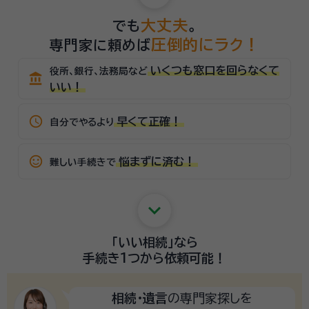
大丈夫
でも
。
圧倒的にラク！
専門家に頼めば
いくつも窓口を回らなくて
役所、銀行、法務局など
account_balance
いい！
schedule
早くて正確！
自分でやるより
sentiment_satisfied_alt
悩まずに済む！
難しい手続きで
keyboard_arrow_down
「いい相続」
なら
手続き1つから
依頼可能！
相続・遺言
の専門家探しを