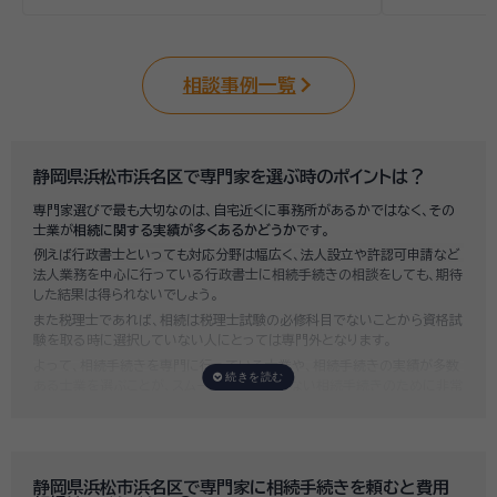
相談事例一覧
静岡県浜松市浜名区で専門家を選ぶ時のポイントは？
専門家選びで最も大切なのは、自宅近くに事務所があるかではなく、その
士業が
相続に関する実績が多くあるかどうか
です。
例えば行政書士といっても対応分野は幅広く、法人設立や許認可申請など
法人業務を中心に行っている行政書士に相続手続きの相談をしても、期待
した結果は得られないでしょう。
また税理士であれば、相続は税理士試験の必修科目でないことから資格試
験を取る時に選択していない人にとっては専門外となります。
よって、相続手続きを専門に行っている士業や、相続手続きの実績が多数
ある士業を選ぶことが、スムーズで間違いのない相続手続きのために非常
に重要になります。
いい相続では、相続手続きに強い経験豊富な行政書士・税理士と多数提携
しており、
お客様のご要望にそった専門家選びを無料でサポート
していま
す。専門家選びでお困りの方は、お気軽にご相談ください。
静岡県浜松市浜名区で専門家に相続手続きを頼むと費用