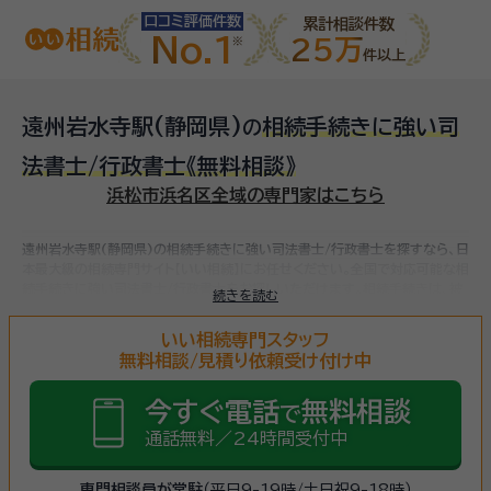
口コミ評価件数
累計相談件数
No.1
25万
件以上
遠州岩水寺駅(静岡県)
相続手続きに強い司
の
法書士/行政書士
《無料相談》
浜松市浜名区全域の専門家はこちら
遠州岩水寺駅(静岡県)の相続手続きに強い司法書士/行政書士を探すなら、日
本最大級の相続専門サイト【いい相続】にお任せください。
全国で対応可能な相
続手続きに強い司法書士/行政書士をお探しいただけます。
相続手続きは、被
続きを読む
相続人（故人）の財産を引き継ぐために必要な手続きです。相続人・相続財産の
確認、遺言書の確認、遺産分割協議、相続財産の名義変更、相続税の申告・納税
いい相続専門スタッフ
（相続財産が基礎控除額を超えていた場合）など多岐に渡るため、相続手続き
無料相談/見積り依頼受け付け中
に強い専門家に
まずは相談
しましょう。
今すぐ電話
無料相談
で
通話無料／24時間受付中
専門相談員が常駐
（平日9-19時/土日祝9-18時）