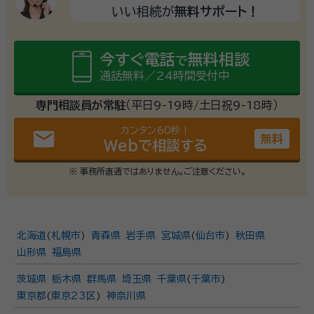
いい相続が
無料サポート！
今すぐ電話
無料相談
で
通話無料／24時間受付中
専門相談員が常駐
（平日9-19時/土日祝9-18時）
カンタン60秒！
email
無料
Webで相談する
※ 事務所直通ではありません。ご注意ください。
北海道
(
札幌市
)
青森県
岩手県
宮城県
(
仙台市
)
秋田県
山形県
福島県
茨城県
栃木県
群馬県
埼玉県
千葉県
(
千葉市
)
東京都
(
東京23区
)
神奈川県