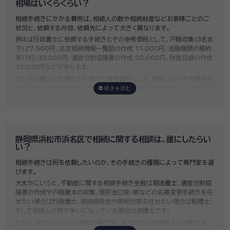
相場はいくらくらい？
相続手続きにかかる費用は、相続人の数や相続財産などお客様ごとのご
状況と、依頼する内容、依頼先によって大きく異なります。
例えば行政書士に依頼する手続きとその参考価格として、戸籍収集（3名ま
で）27,500円、法定相続情報一覧図の作成 11,000円、金融機関の解約
等（1行）33,000円、遺産分割協議書の作成 88,000円、財産目録の作成
33,000円などがあります。
また司法書士に依頼する手続きの参考価格として、相続による所有権移転
登記手続きで「土地1筆及び建物1棟（固定資産評価額の合計1,000万円）
法定相続人3名のうち1名が単独相続した場合」の費用相場の目安は6万円
～8万円程です。
既に揉めてしまっている場合は弁護士しか対応ができませんが、その場合
は着手金だけで約20万円～30万円、そのほか出張費や成果報酬を合わ
せると100万円近くかそれ以上費用がかかってしまう場合もあるなど、非
静岡県浜松市浜名区で相続に関する相談は、誰にしたらい
常に高額になります。
い？
いい相続では、
お客様ごとに必要な相続手続きを明らかにし、無料で見積
相続手続きは何を依頼したいのか、その手続きの種類によって専門家を選
もり
をお出ししております。予算に合わせてご自身で対応できないものの
びます。
み依頼することも可能ですので、まずはお気軽にご相談ください。
大まかにいうと、不動産に関する相続手続き全般は
司法書士
、遺産分割協
議書の作成や戸籍謄本の収集、預貯金口座・車などの名義変更手続きを任
せたい場合は
行政書士
、相続税申告や節税対策を任せたい場合は
税理士
、
そして相続人の間で争いになっている場合は
弁護士
です。
ただし、状況によっては複数の専門家にまたがって依頼をする必要があ