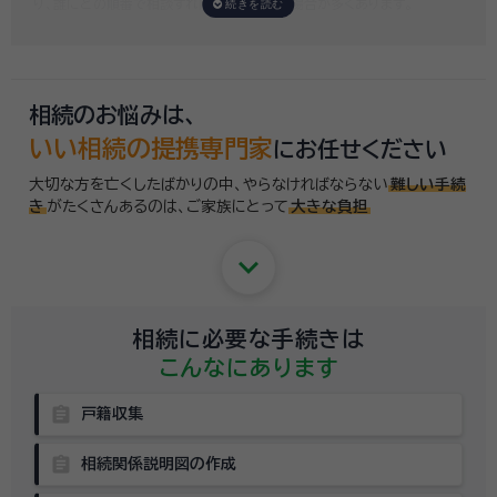
り、誰にどの順番で相談すればいいのか迷う場合が多くあります。
いい相続では「誰に相談したらいいかわからない」「いきなり専門家に連絡
するのはちょっと…」という方のために、専門相談員がお客様のご状況を
お伺いした上で、
適切な相談先を無料でご案内
しております。お気軽にご
相談ください。
相続のお悩みは、
いい相続の提携専門家
にお任せください
大切な方を亡くしたばかりの中、やらなければならない
難しい手続
き
がたくさんあるのは、
ご家族にとって
大きな負担
keyboard_arrow_down
相続に必要な手続きは
こんなにあります
assignment
戸籍収集
assignment
相続関係説明図の作成