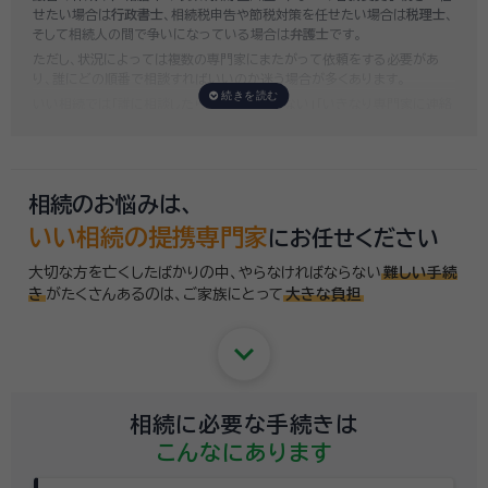
せたい場合は
行政書士
、相続税申告や節税対策を任せたい場合は
税理士
、
そして相続人の間で争いになっている場合は
弁護士
です。
ただし、状況によっては複数の専門家にまたがって依頼をする必要があ
り、誰にどの順番で相談すればいいのか迷う場合が多くあります。
いい相続では「誰に相談したらいいかわからない」「いきなり専門家に連絡
するのはちょっと…」という方のために、専門相談員がお客様のご状況を
お伺いした上で、
適切な相談先を無料でご案内
しております。お気軽にご
相談ください。
相続のお悩みは、
いい相続の提携専門家
にお任せください
大切な方を亡くしたばかりの中、やらなければならない
難しい手続
き
がたくさんあるのは、
ご家族にとって
大きな負担
keyboard_arrow_down
相続に必要な手続きは
こんなにあります