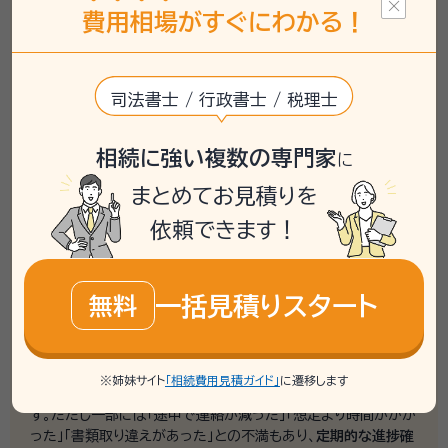
費
用
相
場
がすぐにわかる！
多くの口コミでは、初回面談を自宅まで来てもらえる出張形式
が支持され、時間が取れない人や遠隔地でも負担が少ないと評
判です。専門家は物腰柔らかく話しやすいとの声が大半で、相続
の流れ・必要書類・概算費用を
丁寧かつ分かりやすく説明
してく
司法書士 / 行政書士 / 税理士
れるため、初心者でも安心してその場で依頼を決める例が目立
ちました。見積りは明朗でリーズナブルとする意見が多い一方、
「悪い点も率直に教えてくれた」「若干断りづらい雰囲気だった」
相続に強い複数の専門家
に
との指摘もあり、稀に書類の扱いが雑・説明が不足というケース
まとめてお見積りを
も報告されています。総じて信頼感は高いものの、面談時に相
性や確認事項を整理しておくことが推奨されます。
依頼できます！
専門家に依頼する際の
ポイント・注意点
契約後はLINE・メール・SMSによる連絡が主流で、
「土日や夜間
一括見積りスタート
無料
でも返信が早い」「ほとんど何もせずに済んだ」
との満足度が高
めです。役所・銀行手続きの代行や書類写真での確認などフット
ワークが軽く、遠方相続でも負担が少ないとの声が多数寄せら
れました。進捗報告もこまめで、対面とオンラインを併用して信
※姉妹サイト
「相続費用見積ガイド」
に遷移します
頼感を維持する事務所が多く、スピードと丁寧さが両立していま
す。ただし一部には「途中で連絡が減った」「想定より時間がかか
った」「書類取り違えがあった」との不満もあり、
定期的な進捗確