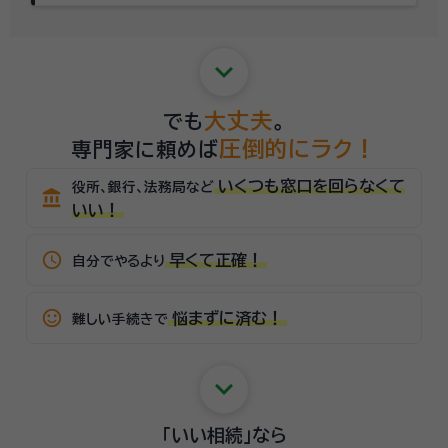
keyboard_arrow_down
大丈夫
でも
。
圧倒的にラク！
専門家に頼めば
いくつも窓口を回らなくて
役所、銀行、法務局など
account_balance
いい！
schedule
早くて正確！
自分でやるより
sentiment_satisfied_alt
悩まずに済む！
難しい手続きで
keyboard_arrow_down
「いい相続」
なら