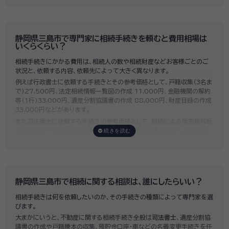
に重要になります。
いい相続では、相続手続きに強い経験豊富な行政書士・税理士と多数提携
しており、
お客様のご要望にそった専門家選びを無料でサポート
していま
す。専門家選びでお困りの方は、お気軽にご相談ください。
静岡県三島市で専門家に相続手続きを頼むと費用相場は
いくらくらい？
相続手続きにかかる費用は、相続人の数や相続財産などお客様ごとのご
状況と、依頼する内容、依頼先によって大きく異なります。
例えば行政書士に依頼する手続きとその参考価格として、戸籍収集（3名ま
で）27,500円、法定相続情報一覧図の作成 11,000円、金融機関の解約
等（1行）33,000円、遺産分割協議書の作成 88,000円、財産目録の作成
33,000円などがあります。
また司法書士に依頼する手続きの参考価格として、相続による所有権移転
登記手続きで「土地1筆及び建物1棟（固定資産評価額の合計1,000万円）
法定相続人3名のうち1名が単独相続した場合」の費用相場の目安は6万円
～8万円程です。
既に揉めてしまっている場合は弁護士しか対応ができませんが、その場合
は着手金だけで約20万円～30万円、そのほか出張費や成果報酬を合わ
せると100万円近くかそれ以上費用がかかってしまう場合もあるなど、非
静岡県三島市で相続に関する相談は、誰にしたらいい？
常に高額になります。
相続手続きは何を依頼したいのか、その手続きの種類によって専門家を選
いい相続では、
お客様ごとに必要な相続手続きを明らかにし、無料で見積
びます。
もり
をお出ししております。予算に合わせてご自身で対応できないものの
大まかにいうと、不動産に関する相続手続き全般は
司法書士
、遺産分割協
み依頼することも可能ですので、まずはお気軽にご相談ください。
議書の作成や戸籍謄本の収集、預貯金口座・車などの名義変更手続きを任