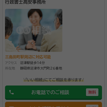
行政書士髙安事務所
三島田町駅周辺に対応可能
アクセス
沼津駅徒歩14分
所在地
静岡県沼津市大門町２６番地
\「いい相続」にてご相談を承ります/
phone
お電話でのご相談
無料