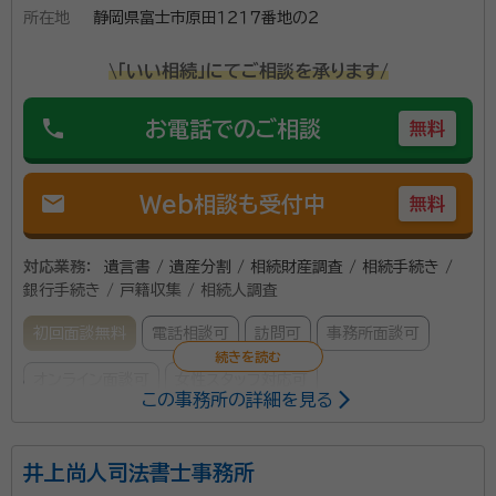
の経験を活かし、地域の人々の困りごとや心配ごとに寄
所在地
静岡県富士市原田１２１７番地の２
り添うスタイルで相談対応をされています。また、行政
書士は「幅広い守備範囲を活かし、お客様の不安を解消
\「いい相続」にてご相談を承ります/
資格等：
行政書士、2級FP
することが本職」との考えにより、相続・遺言をはじめと
所属団体：
静岡県行政書士会
phone
お電話でのご相談
したさまざまなサービスの提供が可能。 さらに、一方的
無料
に話を進めるのではなく、お客様の言葉に耳を傾け、不
安をひとつずつ解消していくことが大切としているそう
mail
Web相談も受付中
無料
です。十分に時間をとって話を聞くために、初回相談料
は無料。 はじめての相続でさまざまな不安を抱えてい
対応業務：
遺言書 / 遺産分割 / 相続財産調査 / 相続手続き /
る方は、豊富な知識ときめ細かな対応で充実したサービ
銀行手続き / 戸籍収集 / 相続人調査
スを提供する岩田行政書士事務所に相談してみてくだ
初回面談無料
電話相談可
訪問可
事務所面談可
さい。
オンライン面談可
女性スタッフ対応可
この事務所の詳細を見る
所属する専門家：
井上尚人司法書士事務所
山本 恵
行政書士・宅地建物取引士