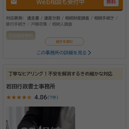
mail
Web相談も受付中
無料
対応業務：
遺言書 / 遺産分割 / 相続財産調査 / 相続手続き /
銀行手続き / 戸籍収集 / 相続人調査
初回面談無料
この事務所の詳細を見る
丁寧なヒアリング！不安を解消するきめ細かな対応
岩田行政書士事務所
star
star
star
star
star_half
4.86
（
7件
）