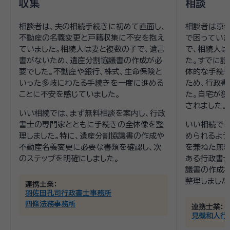
収集
相談
相談者は、夫の相続手続きに初めて直面し、
相談者は京
不動産の名義変更と戸籍収集に不安を抱え
で困っていま
ていました。相続人は妻と複数の子で、遺言
で、相続人
書がないため、遺産分割協議書の作成が必
た。すでに話
要でした。不動産や銀行、株式、生命保険と
体的な手続
いった多岐にわたる手続きを一度に進める
ため、行政書
ことに不安を感じていました。
た。自宅が狭
されました。
いい相続では、まず無料相談を案内し、行政
書士の専門家とともに手続きの全体像を整
いい相続で
理しました。特に、遺産分割協議書の作成や
められるよう
不動産名義変更に必要な書類を確認し、次
を兼ねた無料
のステップを明確にしました。
ある行政書士
議書の作成
整理しました
連携士業：
羽佐田孔司行政書士事務所
四條法務事務所
連携士業：
見機和人行