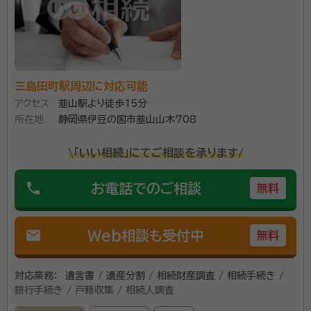
三島田町駅周辺に対応可能
アクセス
韮山駅より徒歩15分
所在地
静岡県伊豆の国市韮山山木708
\「いい相続」にてご相談を承ります/
phone
お電話でのご相談
無料
mail
Web相談も受付中
無料
対応業務：
遺言書 / 遺産分割 / 相続財産調査 / 相続手続き /
銀行手続き / 戸籍収集 / 相続人調査