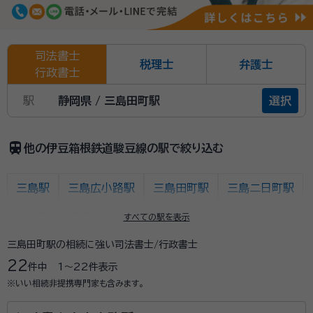
司法書士
税理士
弁護士
行政書士
駅
静岡県 / 三島田町駅
選択
train
他の伊豆箱根鉄道駿豆線の駅で絞り込む
三島駅
三島広小路駅
三島田町駅
三島二日町駅
大場駅
伊豆仁田駅
原木駅
韮山駅
すべての駅を表示
三島田町駅の相続に強い司法書士/行政書士
伊豆長岡駅
田京駅
大仁駅
牧之郷駅
22
件中
1〜22
件表示
修善寺駅
※いい相続非提携専門家も含みます。