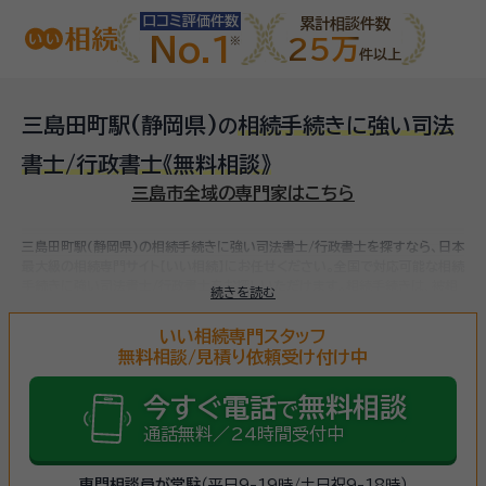
口コミ評価件数
累計相談件数
No.1
25万
件以上
三島田町駅(静岡県)
相続手続きに強い司法
の
書士/行政書士
《無料相談》
三島市全域の専門家はこちら
三島田町駅(静岡県)の相続手続きに強い司法書士/行政書士を探すなら、日本
最大級の相続専門サイト【いい相続】にお任せください。
全国で対応可能な相続
手続きに強い司法書士/行政書士をお探しいただけます。
相続手続きは、被相
続きを読む
続人（故人）の財産を引き継ぐために必要な手続きです。相続人・相続財産の確
認、遺言書の確認、遺産分割協議、相続財産の名義変更、相続税の申告・納税
いい相続専門スタッフ
（相続財産が基礎控除額を超えていた場合）など多岐に渡るため、相続手続き
無料相談/見積り依頼受け付け中
に強い専門家に
まずは相談
しましょう。
今すぐ電話
無料相談
で
通話無料／24時間受付中
専門相談員が常駐
（平日9-19時/土日祝9-18時）