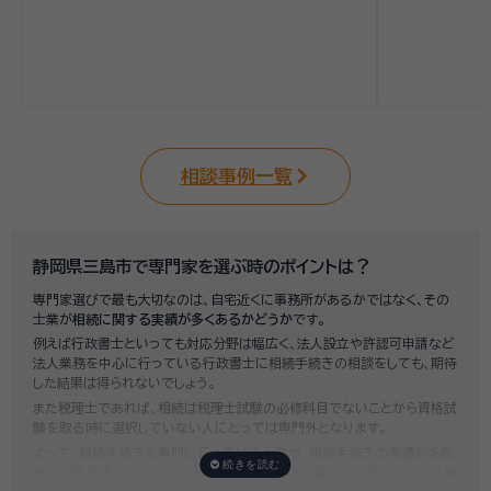
相談事例一覧
静岡県三島市で専門家を選ぶ時のポイントは？
専門家選びで最も大切なのは、自宅近くに事務所があるかではなく、その
士業が
相続に関する実績が多くあるかどうか
です。
例えば行政書士といっても対応分野は幅広く、法人設立や許認可申請など
法人業務を中心に行っている行政書士に相続手続きの相談をしても、期待
した結果は得られないでしょう。
また税理士であれば、相続は税理士試験の必修科目でないことから資格試
験を取る時に選択していない人にとっては専門外となります。
よって、相続手続きを専門に行っている士業や、相続手続きの実績が多数
ある士業を選ぶことが、スムーズで間違いのない相続手続きのために非常