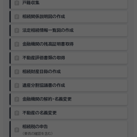
assignment
戸籍収集
assignment
相続関係説明図の作成
assignment
法定相続情報一覧図の作成
assignment
金融機関の残高証明書取得
assignment
不動産評価書類の取得
assignment
相続財産目録の作成
assignment
遺産分割協議書の作成
assignment
金融機関の解約・名義変更
assignment
不動産の名義変更
相続税の申告
assignment
（要否の確認を含む）