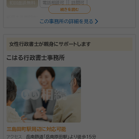
初回面談無料
電話相談可
訪問可
所属する専門家：
この事務所の詳細を見る
岩田 繋（いわた しげる）
行政書士、2級FP
事務所口コミ（抜粋）：
女性行政書士が親身にサポートします
account_circle
満足度 5.0
ご利用時期：2025/6
こはる行政書士事務所
面談の感想
電話が来て、自己紹介を聞きその後日程調整を話しました。当日自宅に来
て頂き、必要な手続きの説明を受け、大凡の金額を提示して頂けました。
それなりの金額がかかると思っていたので、概算が聞けて良かったです。
安心できました。
契約後の感想
支払先が2カ所に分かれていたので電話で質問をしましたが明確な回答
をいただけて良かったです。
岩田行政書士事務所があるのは、韮山駅より徒歩15分
三島田町駅周辺に対応可能
ほどの場所。代表の岩田繋先生は、学習塾での個別指導
アクセス
岳南鉄道「岳南原田駅」より徒歩15分