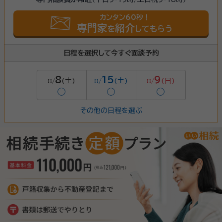
カンタン60秒！
専門家
紹介
を
してもらう
日程を選択して今すぐ面談予約
8
15
9
(土)
(土)
(日)
8/
8/
8/
◯
◯
◯
その他の日程を選ぶ