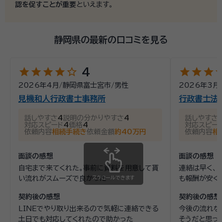
認を促すことが重要
といえます。
静岡県の最新の口コミを見る
star
star
star
star
star_outline
star
star
star
st
4
2026年4月
/
静岡県富士宮市
/
男性
2026年3月
見機和人行政書士事務所
行政書士法
話しやすさ
4
説明の分かりやすさ
4
話しやすさ
対応スピード
4
価格
4
対応スピー
依頼内容
相続手続き
依頼金額
約40万円
依頼内容
相
面談の感想
面談の感想
自宅まで来てくれた。事前に資料を用意して貰
連絡は早く、
い流れがスムーズで良かった
スクロールできます
も報酬が安く
契約後の感想
契約後の感想
LINEでやり取り出来るので気軽に連絡できる
今後の流れな
土日でも対応してくれたので助かった
そうだと思っ