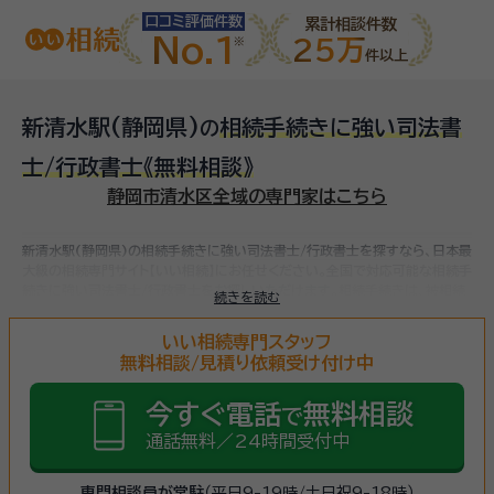
口コミ評価件数
累計相談件数
No.1
25万
件以上
新清水駅(静岡県)
相続手続きに強い司法書
の
士/行政書士
《無料相談》
静岡市清水区全域の専門家はこちら
新清水駅(静岡県)の相続手続きに強い司法書士/行政書士を探すなら、日本最
大級の相続専門サイト【いい相続】にお任せください。
全国で対応可能な相続手
続きに強い司法書士/行政書士をお探しいただけます。
相続手続きは、被相続
続きを読む
人（故人）の財産を引き継ぐために必要な手続きです。相続人・相続財産の確
認、遺言書の確認、遺産分割協議、相続財産の名義変更、相続税の申告・納税
いい相続専門スタッフ
（相続財産が基礎控除額を超えていた場合）など多岐に渡るため、相続手続き
無料相談/見積り依頼受け付け中
に強い専門家に
まずは相談
しましょう。
今すぐ電話
無料相談
で
通話無料／24時間受付中
専門相談員が常駐
（平日9-19時/土日祝9-18時）