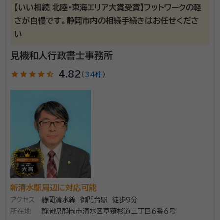
【いい相続 北陸・東海エリア大賞受賞】フットワークの軽
さが自慢です。静岡市内の相続手続きはお任せくださ
い
見機和人行政書士事務所
star
star
star
star
star_half
4.82
（
34件
）
新清水駅周辺に対応可能
アクセス
静岡清水線 御門台駅 徒歩9分
所在地
静岡県静岡市清水区草薙杉道三丁目６番６号