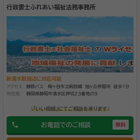
行政書士ふれあい福祉法務事務所
事務所口コミ（抜粋）：
account_circle
満足度 4.0
ご利用時期：2026/4
面談の感想
自宅まで来てくれた。事前に資料を用意して貰い流れがスムーズで良か
った
契約後の感想
LINEでやり取り出来るので気軽に連絡できる土日でも対応してくれた
ので助かった
新清水駅周辺に対応可能
相続手続きをワンストップにて対応しております。行政
アクセス
静鉄バス 梅ヶ谷市立病院線 旭ヶ丘停留所 徒歩1分
書士として対応できないものについては提携している
所在地
静岡県静岡市清水区押切２３番地の９
各種専門家をご紹介いたします。 まずは、お気軽にご相
談ください。
\「いい相続」にてご相談を承ります/
資格等：
行政書士、社会保険労務士、1級ファイナンシャル・プランニ
phone
お電話でのご相談
無料
ング技能士（FP）
所属団体：
静岡県行政書士会