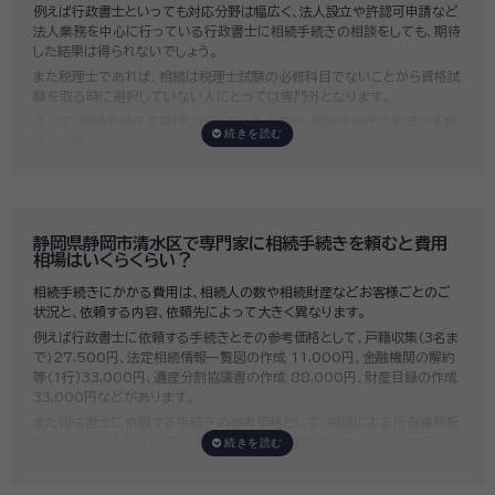
例えば行政書士といっても対応分野は幅広く、法人設立や許認可申請など
法人業務を中心に行っている行政書士に相続手続きの相談をしても、期待
した結果は得られないでしょう。
また税理士であれば、相続は税理士試験の必修科目でないことから資格試
験を取る時に選択していない人にとっては専門外となります。
よって、相続手続きを専門に行っている士業や、相続手続きの実績が多数
ある士業を選ぶことが、スムーズで間違いのない相続手続きのために非常
に重要になります。
いい相続では、相続手続きに強い経験豊富な行政書士・税理士と多数提携
しており、
お客様のご要望にそった専門家選びを無料でサポート
していま
す。専門家選びでお困りの方は、お気軽にご相談ください。
静岡県静岡市清水区で専門家に相続手続きを頼むと費用
相場はいくらくらい？
相続手続きにかかる費用は、相続人の数や相続財産などお客様ごとのご
状況と、依頼する内容、依頼先によって大きく異なります。
例えば行政書士に依頼する手続きとその参考価格として、戸籍収集（3名ま
で）27,500円、法定相続情報一覧図の作成 11,000円、金融機関の解約
等（1行）33,000円、遺産分割協議書の作成 88,000円、財産目録の作成
33,000円などがあります。
また司法書士に依頼する手続きの参考価格として、相続による所有権移転
登記手続きで「土地1筆及び建物1棟（固定資産評価額の合計1,000万円）
法定相続人3名のうち1名が単独相続した場合」の費用相場の目安は6万円
～8万円程です。