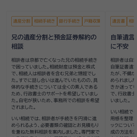
遺産分割
相続手続き
銀行手続き
戸籍収集
遺言書
相
兄の遺産分割と預金証券解約の
自筆遺言
相談
に不安
相談者は京都で亡くなった兄の相続手続き
相談者は自
で困っていました。相続財産は預金と株式
自筆証書遺言
で、相続人は相談者を含む兄弟と甥姪でし
たが、不備が
た。すでに話し合いは進んでいたものの、具
められました
体的な手続きについては全くの素人である
きか迷ってい
ため、行政書士のサポートを希望していまし
で、行政書士
た。自宅が狭いため、事務所での相談を希望
いました。
されました。
いい相続で
いい相続では、相談者が手続きを円滑に進
用感を整理し
められるよう、必要書類の確認とお見積もり
ックについて
を兼ねた無料相談を案内しました。専門家で
成の方法を詳