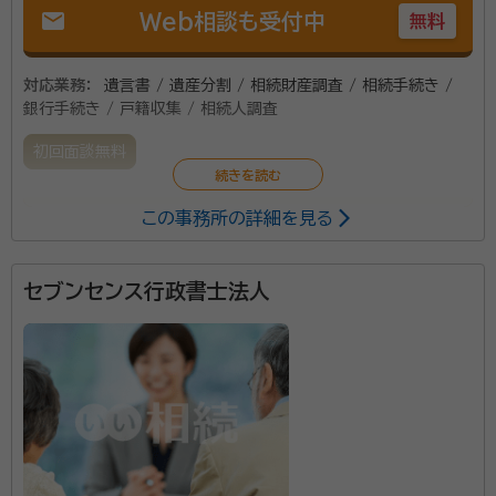
mail
Web相談も受付中
無料
対応業務：
遺言書 / 遺産分割 / 相続財産調査 / 相続手続き /
銀行手続き / 戸籍収集 / 相続人調査
初回面談無料
この事務所の詳細を見る
社会福祉の専門職である社会福祉士と行政手続きの専
門職である行政書士の倫理綱領に基づき、確かな知識
と技術力で社会福祉の発展・サービス利用者の自己実
セブンセンス行政書士法人
現・国民の権利擁護を推進します。
資格等：
行政書士、 社会福祉士