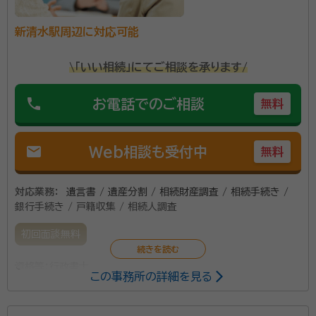
新清水駅周辺に対応可能
\「いい相続」にてご相談を承ります/
phone
お電話でのご相談
無料
mail
Web相談も受付中
無料
対応業務：
遺言書 / 遺産分割 / 相続財産調査 / 相続手続き /
銀行手続き / 戸籍収集 / 相続人調査
初回面談無料
資格等：
行政書士
この事務所の詳細を見る