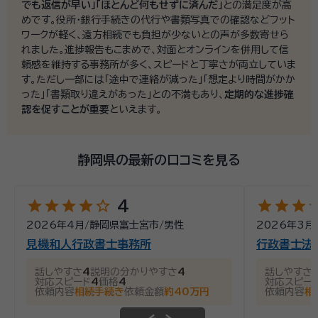
でも返信が早い」「ほとんど何もせずに済んだ」
との満足度が高
めです。役所・銀行手続きの代行や書類写真での確認などフット
ワークが軽く、遠方相続でも負担が少ないとの声が多数寄せら
れました。進捗報告もこまめで、対面とオンラインを併用して信
頼感を維持する事務所が多く、スピードと丁寧さが両立していま
す。ただし一部には「途中で連絡が減った」「想定より時間がかか
った」「書類取り違えがあった」との不満もあり、
定期的な進捗確
認を促すことが重要
といえます。
静岡県の最新の口コミを見る
star
star
star
star
star_outline
star
star
star
st
4
2026年4月
/
静岡県富士宮市
/
男性
2026年3月
見機和人行政書士事務所
行政書士法
話しやすさ
4
説明の分かりやすさ
4
話しやすさ
対応スピード
4
価格
4
対応スピー
依頼内容
相続手続き
依頼金額
約40万円
依頼内容
相