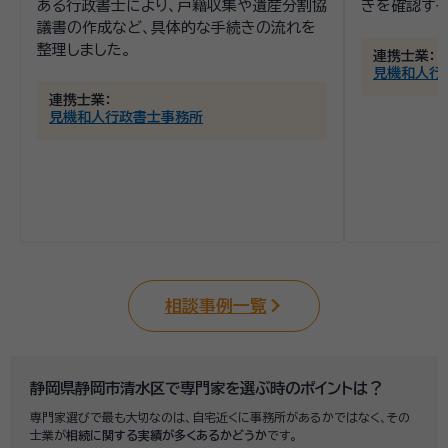
ある行政書士により、戸籍収集や遺産分割協
きを確認する
議書の作成など、具体的な手続きの流れを
整理しました。
連携士業：
見機和人行
連携士業：
見機和人行政書士事務所
相談事例一覧
静岡県静岡市清水区で専門家を選ぶ時のポイントは？
専門家選びで最も大切なのは、自宅近くに事務所があるかではなく、その
士業が
相続に関する実績が多くあるかどうか
です。