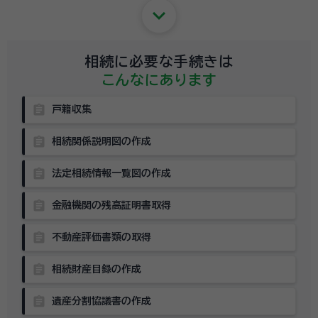
keyboard_arrow_down
相続に必要な手続きは
こんなにあります
assignment
戸籍収集
assignment
相続関係説明図の作成
assignment
法定相続情報一覧図の作成
assignment
金融機関の残高証明書取得
assignment
不動産評価書類の取得
assignment
相続財産目録の作成
assignment
遺産分割協議書の作成