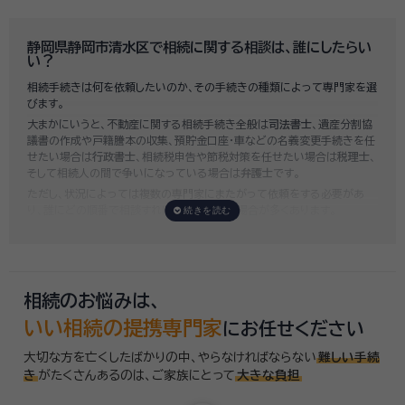
既に揉めてしまっている場合は弁護士しか対応ができませんが、その場合
は着手金だけで約20万円～30万円、そのほか出張費や成果報酬を合わ
せると100万円近くかそれ以上費用がかかってしまう場合もあるなど、非
静岡県静岡市清水区で相続に関する相談は、誰にしたらい
常に高額になります。
い？
いい相続では、
お客様ごとに必要な相続手続きを明らかにし、無料で見積
相続手続きは何を依頼したいのか、その手続きの種類によって専門家を選
もり
をお出ししております。予算に合わせてご自身で対応できないものの
びます。
み依頼することも可能ですので、まずはお気軽にご相談ください。
大まかにいうと、不動産に関する相続手続き全般は
司法書士
、遺産分割協
議書の作成や戸籍謄本の収集、預貯金口座・車などの名義変更手続きを任
せたい場合は
行政書士
、相続税申告や節税対策を任せたい場合は
税理士
、
そして相続人の間で争いになっている場合は
弁護士
です。
ただし、状況によっては複数の専門家にまたがって依頼をする必要があ
り、誰にどの順番で相談すればいいのか迷う場合が多くあります。
いい相続では「誰に相談したらいいかわからない」「いきなり専門家に連絡
するのはちょっと…」という方のために、専門相談員がお客様のご状況を
お伺いした上で、
適切な相談先を無料でご案内
しております。お気軽にご
相談ください。
相続のお悩みは、
いい相続の提携専門家
にお任せください
大切な方を亡くしたばかりの中、やらなければならない
難しい手続
き
がたくさんあるのは、
ご家族にとって
大きな負担