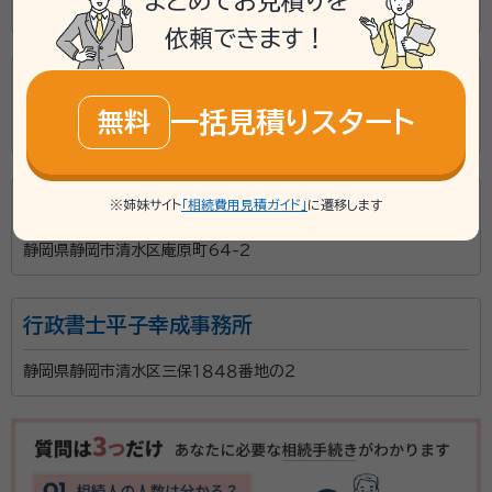
まとめてお見積りを
静岡県静岡市清水区堂林一丁目２番９号
依頼できます！
大多和剛行政書士事務所
一括見積りスタート
無料
静岡県静岡市清水区月見町３番８号 バンテムビル１階
早瀬壯太郎司法書士事務所
※姉妹サイト
「相続費用見積ガイド」
に遷移します
静岡県静岡市清水区庵原町64-2
行政書士平子幸成事務所
静岡県静岡市清水区三保１８４８番地の２