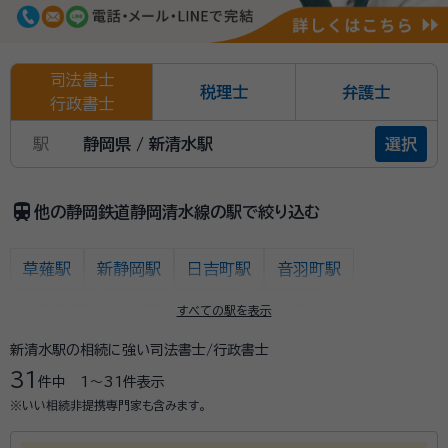
司法書士
税理士
弁護士
行政書士
駅
静岡県 / 新清水駅
選択
train
他の静岡鉄道静岡清水線の駅で絞り込む
草薙駅
新静岡駅
日吉町駅
音羽町駅
春日町駅
柚木駅
長沼駅
古庄駅
すべての駅を表示
新清水駅の相続に強い司法書士/行政書士
県総合運動場駅
県立美術館前駅
御門台駅
31
件中
1〜31
件表示
狐ヶ崎駅
桜橋駅
入江岡駅
新清水駅
※いい相続非提携専門家も含みます。