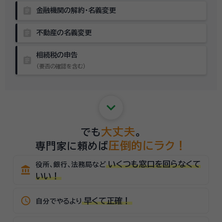
assignment
金融機関の解約・名義変更
assignment
不動産の名義変更
相続税の申告
assignment
（要否の確認を含む）
keyboard_arrow_down
大丈夫
でも
。
圧倒的にラク！
専門家に頼めば
いくつも窓口を回らなくて
役所、銀行、法務局など
account_balance
いい！
schedule
早くて正確！
自分でやるより