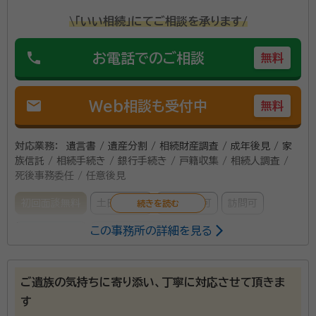
\「いい相続」にてご相談を承ります/
phone
お電話でのご相談
無料
mail
Web相談も受付中
無料
対応業務：
遺言書 / 遺産分割 / 相続財産調査 / 成年後見 / 家
族信託 / 相続手続き / 銀行手続き / 戸籍収集 / 相続人調査 /
死後事務委任 / 任意後見
初回面談無料
土日相談可
電話相談可
訪問可
この事務所の詳細を見る
事務所面談可
オンライン面談可
所属する専門家：
ご遺族の気持ちに寄り添い、丁寧に対応させて頂きま
見機 和人（みき かずと）
行政書士、社会保険労務士、1級ファイナ
す
ンシャル・プランニング技能士（FP）