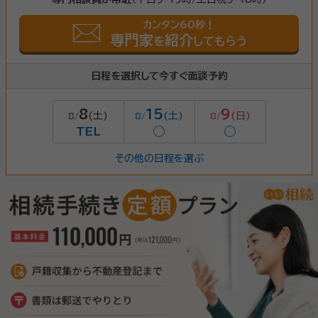
カンタン60秒！
専門家
紹介
を
してもらう
日程を選択して今すぐ面談予約
8
15
9
(土)
(土)
(日)
8/
8/
8/
TEL
◯
◯
その他の日程を選ぶ