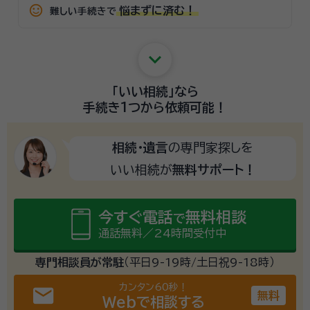
sentiment_satisfied_alt
悩まずに済む！
難しい手続きで
keyboard_arrow_down
「いい相続」
なら
手続き1つから
依頼可能！
相続・遺言
の専門家探しを
いい相続が
無料サポート！
今すぐ電話
無料相談
で
通話無料／24時間受付中
専門相談員が常駐
（平日9-19時/土日祝9-18時）
カンタン60秒！
email
無料
Webで相談する