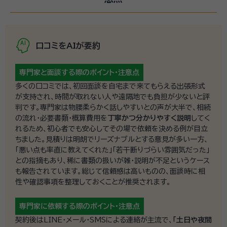
口コミをAIが要約
専門家と面談する際の
ポイント・注意点
多くの口コミでは、初回面談を自宅まで来てもらえる出張形式
が支持され、時間が取れない人や遠隔地でも負担が少ないと評
判です。専門家は物腰柔らかく話しやすいとの声が大半で、相続
の流れ・必要書類・概算費用を
丁寧かつ分かりやすく説明
してく
れるため、初心者でも安心してその場で依頼を決める例が目立
ちました。見積りは明朗でリーズナブルとする意見が多い一方、
「悪い点も率直に教えてくれた」「若干断りづらい雰囲気だった」
との指摘もあり、稀に書類の扱いが雑・説明が不足というケース
も報告されています。総じて信頼感は高いものの、面談時に相
性や確認事項を整理しておくことが推奨されます。
専門家に依頼する際の
ポイント・注意点
契約後はLINE・メール・SMSによる連絡が主流で、
「土日や夜間