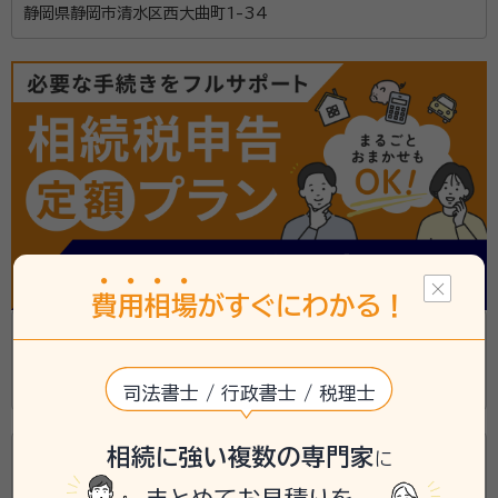
静岡県静岡市清水区西大曲町1-34
費
用
相
場
がすぐにわかる！
行政書士水﨑智美事務所
静岡県静岡市清水区辻四丁目９番１６号
司法書士 / 行政書士 / 税理士
相続に強い複数の専門家
行政書士望月敬介事務所
に