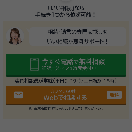
「いい相続」
なら
手続き1つから
依頼可能！
相続・遺言
の専門家探しを
いい相続が
無料サポート！
今すぐ電話
無料相談
で
通話無料／24時間受付中
専門相談員が常駐
（平日9-19時/土日祝9-18時）
カンタン60秒！
email
無料
Webで相談する
※ 事務所直通ではありません。ご注意ください。