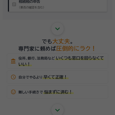
相続税の申告
assignment
（要否の確認を含む）
keyboard_arrow_down
大丈夫
でも
。
圧倒的にラク！
専門家に頼めば
いくつも窓口を回らなくて
役所、銀行、法務局など
account_balance
いい！
schedule
早くて正確！
自分でやるより
sentiment_satisfied_alt
悩まずに済む！
難しい手続きで
keyboard_arrow_down