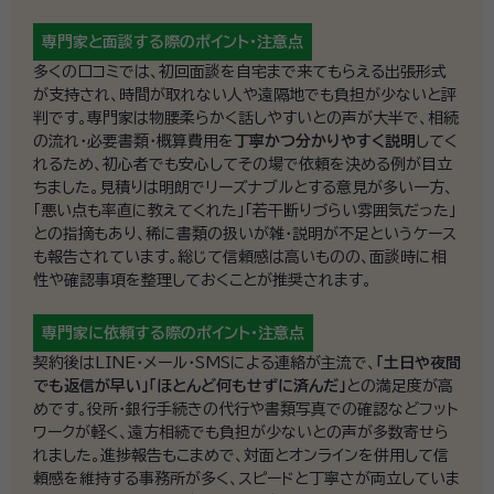
専門家と面談する際の
ポイント・注意点
多くの口コミでは、初回面談を自宅まで来てもらえる出張形式
が支持され、時間が取れない人や遠隔地でも負担が少ないと評
判です。専門家は物腰柔らかく話しやすいとの声が大半で、相続
の流れ・必要書類・概算費用を
丁寧かつ分かりやすく説明
してく
れるため、初心者でも安心してその場で依頼を決める例が目立
ちました。見積りは明朗でリーズナブルとする意見が多い一方、
「悪い点も率直に教えてくれた」「若干断りづらい雰囲気だった」
との指摘もあり、稀に書類の扱いが雑・説明が不足というケース
も報告されています。総じて信頼感は高いものの、面談時に相
性や確認事項を整理しておくことが推奨されます。
専門家に依頼する際の
ポイント・注意点
契約後はLINE・メール・SMSによる連絡が主流で、
「土日や夜間
でも返信が早い」「ほとんど何もせずに済んだ」
との満足度が高
めです。役所・銀行手続きの代行や書類写真での確認などフット
ワークが軽く、遠方相続でも負担が少ないとの声が多数寄せら
れました。進捗報告もこまめで、対面とオンラインを併用して信
頼感を維持する事務所が多く、スピードと丁寧さが両立していま