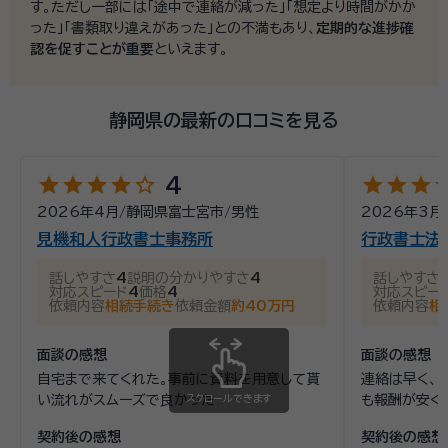
す。ただし一部には「途中で連絡が減った」「想定より時間がかか
った」「書類取り違えがあった」との不満もあり、
定期的な進捗確
認を促すことが重要
といえます。
静岡県の最新の口コミを見る
star
star
star
star
star_outline
star
star
star
st
4
2026年4月
/
静岡県富士宮市
/
男性
2026年3月
見機和人行政書士事務所
行政書士法
話しやすさ
4
説明の分かりやすさ
4
話しやすさ
対応スピード
4
価格
4
対応スピー
依頼内容
相続手続き
依頼金額
約40万円
依頼内容
相
面談の感想
面談の感想
自宅まで来てくれた。事前に資料を用意して貰
連絡は早く、
い流れがスムーズで良かった
スクロールできます
も報酬が安く
契約後の感想
契約後の感想