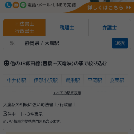
司法書士
税理士
弁護士
行政書士
駅
静岡県 / 大嵐駅
選択
train
他のJR飯田線(豊橋～天竜峡)の駅で絞り込む
中井侍駅
伊那小沢駅
鶯巣駅
平岡駅
為栗駅
温田駅
田本駅
門島駅
唐笠駅
金野駅
すべての駅を表示
大嵐駅の相続に強い司法書士/行政書士
千代駅
天竜峡駅
出馬駅
上市場駅
浦川駅
3
件中
1〜3
件表示
早瀬駅
下川合駅
中部天竜駅
佐久間駅
※いい相続非提携専門家も含みます。
相月駅
城西駅
向市場駅
水窪駅
大嵐駅