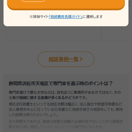
見機和人行
※姉妹サイト
「相続費用見積ガイド」
に遷移します
相談事例一覧
静岡県浜松市天竜区で専門家を選ぶ時のポイントは？
専門家選びで最も大切なのは、自宅近くに事務所があるかではなく、その
士業が
相続に関する実績が多くあるかどうか
です。
例えば行政書士といっても対応分野は幅広く、法人設立や許認可申請など
法人業務を中心に行っている行政書士に相続手続きの相談をしても、期待
した結果は得られないでしょう。
また税理士であれば、相続は税理士試験の必修科目でないことから資格試
験を取る時に選択していない人にとっては専門外となります。