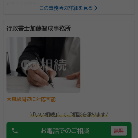
所属する専門家：
この事務所の詳細を見る
河合 晶介（かわい しょうすけ）
行政書士
行政書士加藤智成事務所
資格等：
行政書士
所属団体：
静岡県行政書士会
大嵐駅周辺に対応可能
\「いい相続」にてご相談を承ります/
phone
お電話でのご相談
無料