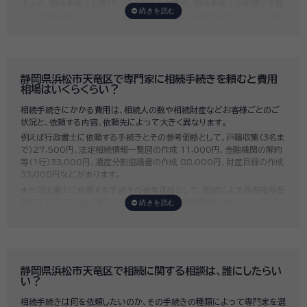
よって、相続手続きを専門に行っている士業や、相続手続きの実績が多数
ある士業を選ぶことが、スムーズで間違いのない相続手続きのために非常
に重要になります。
いい相続では、相続手続きに強い経験豊富な行政書士・税理士と多数提携
しており、
お客様のご要望にそった専門家選びを無料でサポート
していま
す。専門家選びでお困りの方は、お気軽にご相談ください。
静岡県浜松市天竜区で専門家に相続手続きを頼むと費用
相場はいくらくらい？
相続手続きにかかる費用は、相続人の数や相続財産などお客様ごとのご
状況と、依頼する内容、依頼先によって大きく異なります。
例えば行政書士に依頼する手続きとその参考価格として、戸籍収集（3名ま
で）27,500円、法定相続情報一覧図の作成 11,000円、金融機関の解約
等（1行）33,000円、遺産分割協議書の作成 88,000円、財産目録の作成
33,000円などがあります。
また司法書士に依頼する手続きの参考価格として、相続による所有権移転
登記手続きで「土地1筆及び建物1棟（固定資産評価額の合計1,000万円）
法定相続人3名のうち1名が単独相続した場合」の費用相場の目安は6万円
～8万円程です。
既に揉めてしまっている場合は弁護士しか対応ができませんが、その場合
は着手金だけで約20万円～30万円、そのほか出張費や成果報酬を合わ
せると100万円近くかそれ以上費用がかかってしまう場合もあるなど、非
静岡県浜松市天竜区で相続に関する相談は、誰にしたらい
常に高額になります。
い？
いい相続では、
お客様ごとに必要な相続手続きを明らかにし、無料で見積
相続手続きは何を依頼したいのか、その手続きの種類によって専門家を選