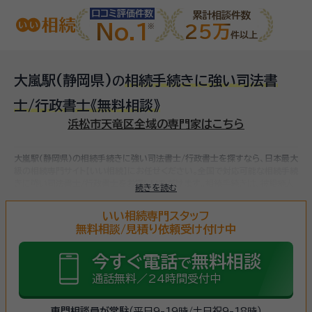
口コミ評価件数
累計相談件数
No.1
25万
件以上
大嵐駅(静岡県)
相続手続きに強い司法書
の
士/行政書士
《無料相談》
浜松市天竜区全域の専門家はこちら
大嵐駅(静岡県)の相続手続きに強い司法書士/行政書士を探すなら、日本最大
級の相続専門サイト【いい相続】にお任せください。
全国で対応可能な相続手続
きに強い司法書士/行政書士をお探しいただけます。
相続手続きは、被相続人
続きを読む
（故人）の財産を引き継ぐために必要な手続きです。相続人・相続財産の確認、
遺言書の確認、遺産分割協議、相続財産の名義変更、相続税の申告・納税（相続
いい相続専門スタッフ
財産が基礎控除額を超えていた場合）など多岐に渡るため、相続手続きに強い
無料相談/見積り依頼受け付け中
専門家に
まずは相談
しましょう。
今すぐ電話
無料相談
で
通話無料／24時間受付中
専門相談員が常駐
（平日9-19時/土日祝9-18時）