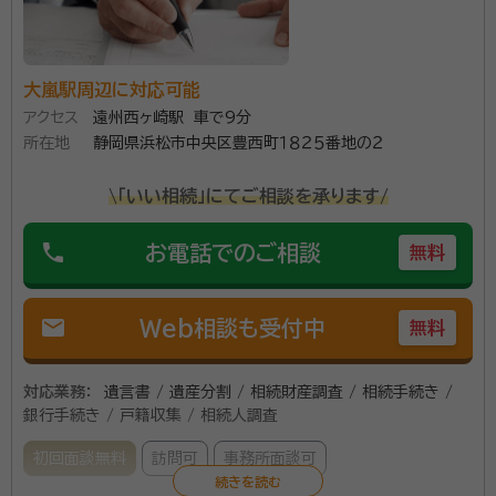
産分割協議書作成 など相続手続きをトータルでお手伝
いいたします。 またお付き合いのない相続人へのお手
資格等：
行政書士
紙起案等についても対応いたします。 営業時間は平日
大嵐駅周辺に対応可能
所属団体：
静岡県行政書士会
アクセス
遠州西ヶ崎駅 車で9分
午前9時から午後6時まですが、土日にも事前連絡によ
所在地
静岡県浜松市中央区豊西町１８２５番地の２
り相談可能です。 基本的に相談時間に制限は設けず、依
頼者の話をじっくりと聞くことを心がけています。 どん
\「いい相続」にてご相談を承ります/
な些細なことでもまずはお気軽にご相談ください。
phone
お電話でのご相談
無料
mail
Web相談も受付中
無料
対応業務：
遺言書 / 遺産分割 / 相続財産調査 / 相続手続き /
銀行手続き / 戸籍収集 / 相続人調査
初回面談無料
訪問可
事務所面談可