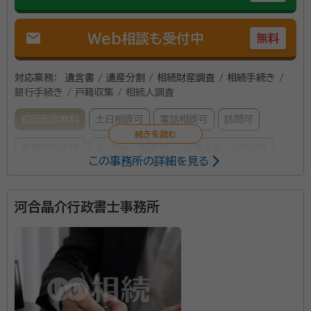
mail
Web相談も受付中
無料
対応業務：
遺言書 / 遺産分割 / 相続財産調査 / 相続手続き /
銀行手続き / 戸籍収集 / 相続人調査
初回面談無料
土日相談可
電話相談可
訪問可
事務所面談可
オンライン面談可
女性スタッフ対応可
この事務所の詳細を見る
所属する専門家：
河合晶介行政書士事務所
古橋 洋美（フルハシ ヒロミ）
行政書士
経歴：
静岡県浜松市出身 静岡大学教育学部卒業 平成28年行政書士登
録 登録当初から外国人関連業務、遺言・相続業務を中心に業務を行って
いる。家族信託にも対応可能。
相続には必要な書類が多くあり、実は結構煩雑な手続き
が必要です。 当事務所では ・相続人調査及び親族関係
説明図作成 ・相続財産調査及び相続財産目録作成 ・遺