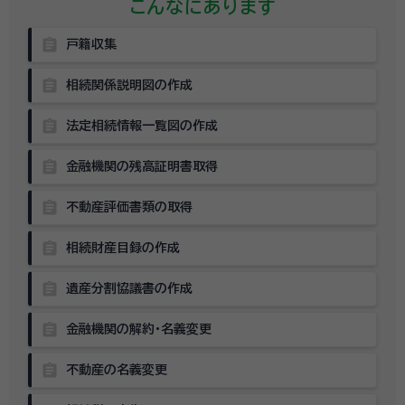
こんなにあります
assignment
戸籍収集
assignment
相続関係説明図の作成
assignment
法定相続情報一覧図の作成
assignment
金融機関の残高証明書取得
assignment
不動産評価書類の取得
assignment
相続財産目録の作成
assignment
遺産分割協議書の作成
assignment
金融機関の解約・名義変更
assignment
不動産の名義変更