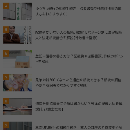
4
ゆうちょ銀行の相続手続き 必要書類や残高証明書の取
り方をわかりやすく！
5
配偶者がいない人の相続、親族15パターン別に法定相続
人と法定相続割合を解説【行政書士監修】
6
登記申請書の書き方は？記載例や必要書類、作成のポイン
トを解説
7
兄弟姉妹が亡くなったら遺産を相続できる？相続の順位
や割合を図表でわかりやすく解説
8
遺産分割協議書に金額は書かない？預金の記載方法を解
説【行政書士監修】
9
三菱UFJ銀行の相続手続き｜故人の口座の名義変更や解