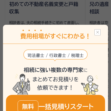
初めての不動産名義変更と戸籍
兄の遺産
収集
相談
相談者は、夫の相続手続きに初めて直面し、
相談者は京
不動産の名義変更と戸籍収集に不安を抱え
で困っていま
ていました。相続人は妻と複数の子で、遺言
で、相続人
費
用
相
場
がすぐにわかる！
書がないため、遺産分割協議書の作成が必
た。すでに話
要でした。不動産や銀行、株式、生命保険と
体的な手続
いった多岐にわたる手続きを一度に進める
ため、行政書
司法書士 / 行政書士 / 税理士
ことに不安を感じていました。
た。自宅が狭
されました。
いい相続では、まず無料相談を案内し、行政
相続に強い複数の専門家
に
書士の専門家とともに手続きの全体像を整
いい相続で
理しました。特に、遺産分割協議書の作成や
められるよう
まとめてお見積りを
不動産名義変更に必要な書類を確認し、次
を兼ねた無料
のステップを明確にしました。
ある行政書士
依頼できます！
議書の作成
整理しました
連携士業：
羽佐田孔司行政書士事務所
一括見積りスタート
無料
四條法務事務所
連携士業：