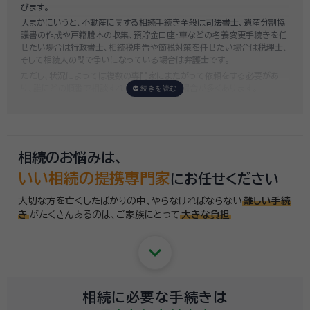
もり
をお出ししております。予算に合わせてご自身で対応できないものの
びます。
み依頼することも可能ですので、まずはお気軽にご相談ください。
大まかにいうと、不動産に関する相続手続き全般は
司法書士
、遺産分割協
議書の作成や戸籍謄本の収集、預貯金口座・車などの名義変更手続きを任
せたい場合は
行政書士
、相続税申告や節税対策を任せたい場合は
税理士
、
そして相続人の間で争いになっている場合は
弁護士
です。
ただし、状況によっては複数の専門家にまたがって依頼をする必要があ
り、誰にどの順番で相談すればいいのか迷う場合が多くあります。
いい相続では「誰に相談したらいいかわからない」「いきなり専門家に連絡
するのはちょっと…」という方のために、専門相談員がお客様のご状況を
お伺いした上で、
適切な相談先を無料でご案内
しております。お気軽にご
相談ください。
相続のお悩みは、
いい相続の提携専門家
にお任せください
大切な方を亡くしたばかりの中、やらなければならない
難しい手続
き
がたくさんあるのは、
ご家族にとって
大きな負担
keyboard_arrow_down
相続に必要な手続きは