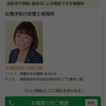
浜松市で相続・遺言のことを相談できる事務所
小和田駅
豊橋/新豊橋/駅前駅
船町駅
下地駅
古橋洋美行政書士事務所
小坂井駅
牛久保駅
豊川/豊川稲荷駅
三河一宮駅
長山駅
江島駅
東上駅
野田城駅
新城駅
東新町駅
茶臼山駅
三河東郷駅
大海駅
鳥居駅
長篠城駅
本長篠駅
三河大野駅
湯谷温泉駅
三河槙原駅
柿平駅
三河川合駅
池場駅
東栄駅
大嵐駅周辺に対応可能
アクセス
美薗中央公園駅 徒歩8分
所在地
静岡県浜松市浜名区貴布祢2275番地 1階
\「いい相続」にてご相談を承ります/
phone
お電話でのご相談
無料