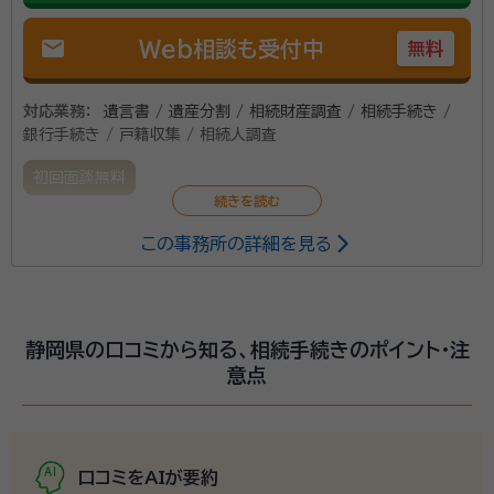
mail
Web相談も受付中
無料
対応業務：
遺言書 / 遺産分割 / 相続財産調査 / 相続手続き /
銀行手続き / 戸籍収集 / 相続人調査
初回面談無料
この事務所の詳細を見る
静岡県の口コミから知る、相続手続きのポイント・注
意点
口コミをAIが要約