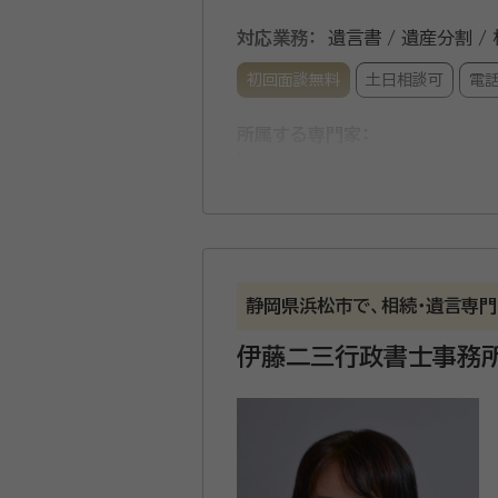
対応業務：
遺言書 / 遺産分割 /
初回面談無料
土日相談可
電
所属する専門家：
柿澤 秀和
行政書士、測量士、土
経歴：
静岡県浜松市出身
事務所口コミ（抜粋）：
account_circle
満足度 4.0
ご利用時期：202
静岡県浜松市で、相続・遺言専
面談の感想
伊藤二三行政書士事務
親しみ深い方で、丁寧に教えてくだ
契約後の感想
迅速且つ丁寧に対応してくださいま
相続全般についてのご相談や終