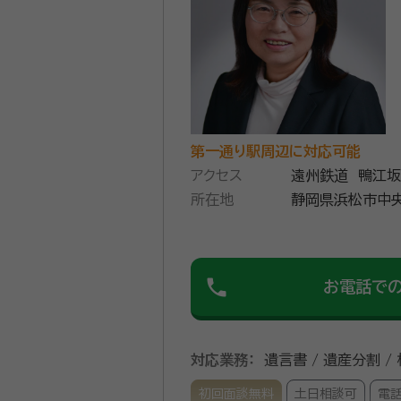
の実績は多数あり、遺産分割協
続き終了までご一緒に対応してお
見契約」など、これから先のお
好評をいただいております。 土地のお困りごとによる、農地転用・都市計画の諸手続きから専門家チームとの連携による、財産の
有効活用のアドバイスも可能であり、大変好評をいただいて
資格等：
行政書士、測量士
スタイルでお客様に情報を伝えることを得意とす
所属団体：
静岡県行政書士会
第一通り駅周辺に対応可能
応えします。
アクセス
遠州鉄道 鴨江坂
所在地
静岡県浜松市中央
phone
お電話で
対応業務：
遺言書 / 遺産分割 /
初回面談無料
土日相談可
電