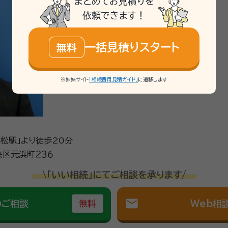
まとめてお見積りを
依頼できます！
一括見積りスタート
無料
※姉妹サイト
「相続費用見積ガイド」
に遷移します
浜松駅」より徒歩20分
区元浜町２３６
\「いい相続」にてご相談を承ります/
mail
のご相談
Web相
無料