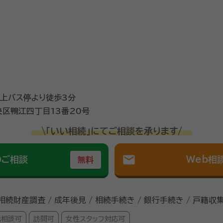
議書、相続関係図、書類の収集など迅速、丁寧に対応し、相続に関
ります。 終活に向けての「遺言書の作成」「エンデイングノートの
手続きについても、多くのお客様の書類の作成や後見人手続きな
おります。 まちの身近な法律家として、お仕事やお困りごとを独自の
るフットワークの軽さが売りです。 ぜひ、お客様に寄り添ったご要望に全力でお
上バス停より徒歩3分
区鴨江四丁目13番20号
\「いい相続」にてご相談を承ります/
mail
のご相談
Web相
無料
 相続財産調査 / 成年後見 / 相続手続き / 銀行手続き / 戸籍収
話相談可
訪問可
女性スタッフ対応可