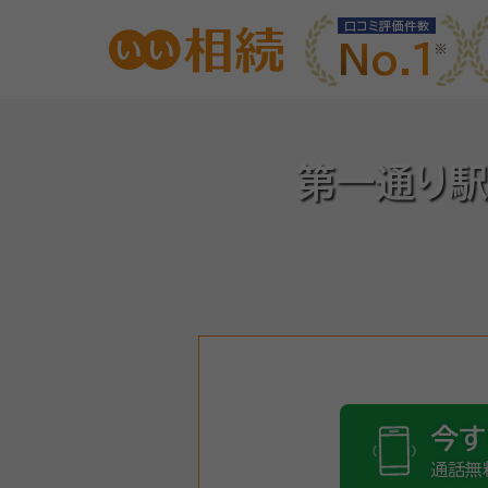
口コミ評価件数
No.1
第一通り駅
今す
通話無