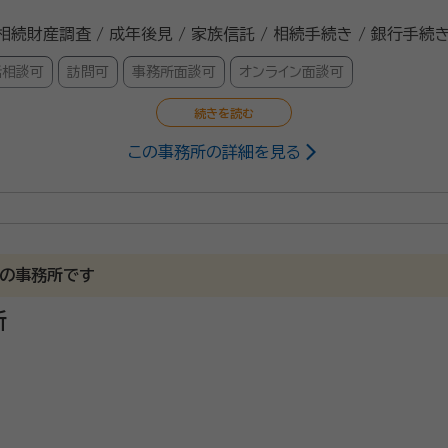
 相続財産調査 / 成年後見 / 家族信託 / 相続手続き / 銀行手続き
話相談可
訪問可
事務所面談可
オンライン面談可
この事務所の詳細を見る
木施工管理技士、造園施工管理技士、橋梁点検士
3/11
門の事務所です
所
さって安心できた為、お願いしました。
した。安心しています。
活に向けての「遺言書の作成」などお客様に寄り添った、丁寧な対