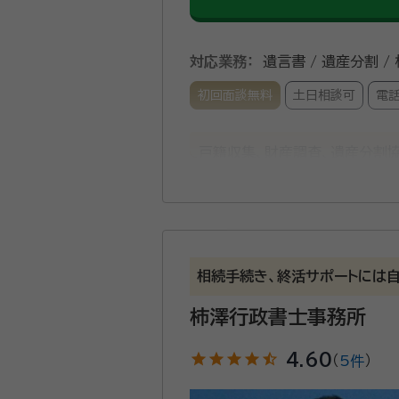
対応業務：
遺言書 / 遺産分割 /
初回面談無料
土日相談可
電
戸籍収集、財産調査、遺産分割
行します。お気軽にご相談くださ
資格等：
行政書士、社会保険労務
所属団体：
静岡県行政書士会
相続手続き、終活サポートには自
柿澤行政書士事務所
star
star
star
star
star_half
4.60
（
5件
）