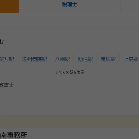
税理士
む
通り駅
遠州病院駅
八幡駅
助信駅
曳馬駅
上島駅
松駅
浜北駅
美薗中央公園駅
遠州小林駅
遠州芝本駅
すべての駅を表示
政書士
数
 南事務所