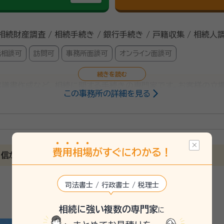
 相続財産調査 / 相続手続き / 銀行手続き / 戸籍収集 / 相続人
話相談可
訪問可
事務所面談可
オンライン面談可
協議書作成など、相続に関する手続きの専門家です。お客様の立
この事務所の詳細を見る
い。
士
費
用
相
場
がすぐにわかる！
信があります！ 迅速丁寧お任せください。
司法書士 / 行政書士 / 税理士
相続に強い複数の専門家
に