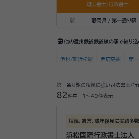
司法書士
/
行政書士
駅
静岡県 / 第一通り駅
train
他の遠州鉄道鉄道線の駅で絞り込
浜松/新浜松駅
西鹿島駅
第一
積志駅
遠州西ヶ崎駅
遠州小
第一通り駅の相続に強い司法書士/行
82
件中
1〜40
件表示
相続、遺言、成年後見に実績多
浜松国際行政書士法人