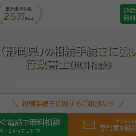
累計相談件数
通話
25万
無料
件以上
(静岡県)
相続手続きに強
の
行政書士
《無料相談》
浜松市中央区全域の専門家はこちら
相続手続きに関するご相談なら
ぐ電話
無料相談
カンタン6
で
専門家
紹
を
料／24時間受付中