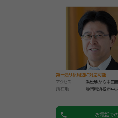
第一通り駅周辺に対応可能
アクセス
浜松駅から中田島
所在地
3分
静岡県浜松市中央
phone
お電話で