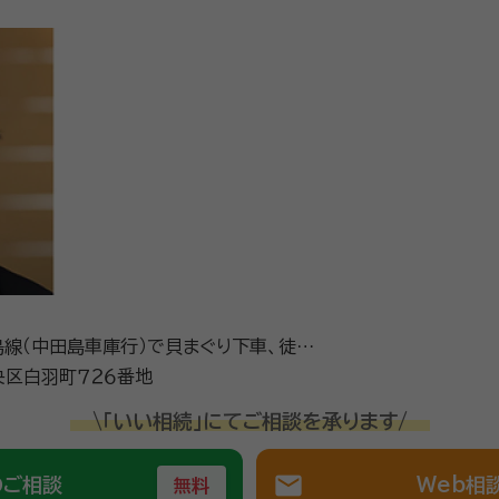
線（中田島車庫行）で貝まぐり下車、徒歩
区白羽町７２６番地
\「いい相続」にてご相談を承ります/
mail
のご相談
Web相
無料