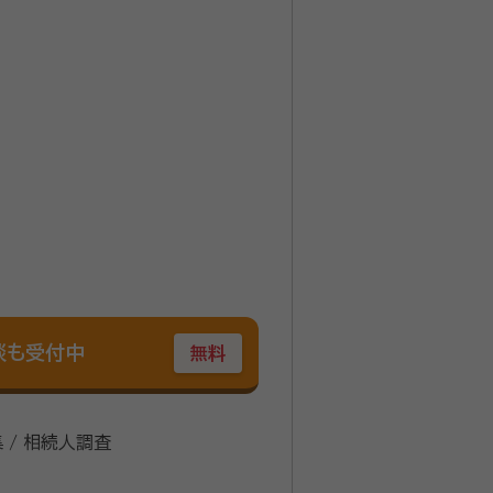
する手続きをお客様と共に、手
書き方」から「家族信託」「成年後
ど、親身に対応させていただき、
談も受付中
無料
集 / 相続人調査