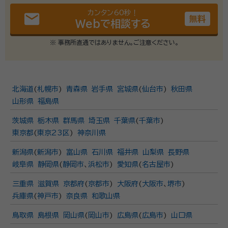
カンタン60秒！
email
無料
Webで相談する
※ 事務所直通ではありません。ご注意ください。
北海道
(
札幌市
)
青森県
岩手県
宮城県
(
仙台市
)
秋田県
山形県
福島県
茨城県
栃木県
群馬県
埼玉県
千葉県
(
千葉市
)
東京都
(
東京23区
)
神奈川県
新潟県
(
新潟市
)
富山県
石川県
福井県
山梨県
長野県
岐阜県
静岡県
(
静岡市
、
浜松市
)
愛知県
(
名古屋市
)
三重県
滋賀県
京都府
(
京都市
)
大阪府
(
大阪市
、
堺市
)
兵庫県
(
神戸市
)
奈良県
和歌山県
鳥取県
島根県
岡山県
(
岡山市
)
広島県
(
広島市
)
山口県