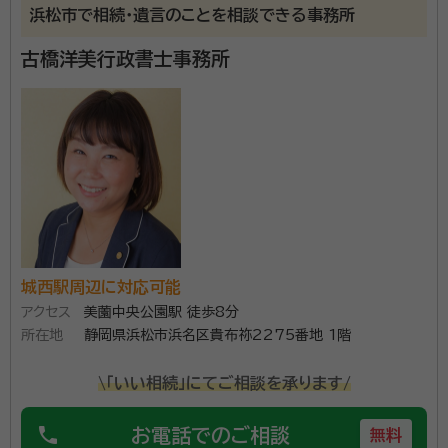
浜松市で相続・遺言のことを相談できる事務所
小和田駅
豊橋/新豊橋/駅前駅
船町駅
下地駅
古橋洋美行政書士事務所
小坂井駅
牛久保駅
豊川/豊川稲荷駅
三河一宮駅
長山駅
江島駅
東上駅
野田城駅
新城駅
東新町駅
茶臼山駅
三河東郷駅
大海駅
鳥居駅
長篠城駅
本長篠駅
三河大野駅
湯谷温泉駅
三河槙原駅
柿平駅
三河川合駅
池場駅
東栄駅
城西駅周辺に対応可能
アクセス
美薗中央公園駅 徒歩8分
所在地
静岡県浜松市浜名区貴布祢2275番地 1階
\「いい相続」にてご相談を承ります/
phone
お電話でのご相談
無料