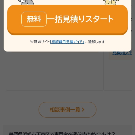
理しました。特に、遺産分割協議書の作成や
められるよう
不動産名義変更に必要な書類を確認し、次
を兼ねた無料
一括見積りスタート
無料
のステップを明確にしました。
ある行政書士
議書の作成
整理しました
連携士業：
羽佐田孔司行政書士事務所
※姉妹サイト
「相続費用見積ガイド」
に遷移します
四條法務事務所
連携士業：
見機和人行
相談事例一覧
静岡県浜松市天竜区で専門家を選ぶ時のポイントは？