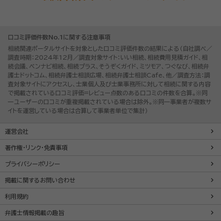
口コミ評価件数No.1に関する注意事項
相続関連ポータルサイトを対象とした口コミ評価件数の結果による（自社調べ／
調査時期：2024年12月／調査対象サイト：いい相続、相続費用見積ガイド、相
続会議、ベンナビ相続、相続プラス、そうぞくガイド、ミツモア、つぐなび、相続弁
護士ドットコム、相続弁護士相談広場、相続弁護士相談Cafe、他／調査方法：調
査対象サイトにアクセスし、士業個人及び士業事務所に対して相続に関する内容
で掲載されている口コミ評価=レビュー点数のある口コミの件数を合算。※同
一ユーザーの口コミが重複掲載されている場合は除外。※同一事業者が複数サ
イトを運営している場合は合算して事業者単位で集計）
運営会社
著作権・リンク・免責事項
プライバシーポリシー
掲載に関するお問い合わせ
利用規約
弁護士情報掲載の趣旨