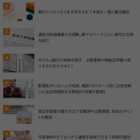
2
親が亡くなったらまず何をする？手続き一覧と優先順位
3
遺産分割協議書の文例集。様々なケースごとに適切な文例
を紹介
4
ゆうちょ銀行の相続手続き 必要書類や残高証明書の取
り方をわかりやすく！
5
配偶者がいない人の相続、親族15パターン別に法定相続
人と法定相続割合を解説【行政書士監修】
6
登記申請書の書き方は？記載例や必要書類、作成のポイン
トを解説
7
兄弟姉妹が亡くなったら遺産を相続できる？相続の順位