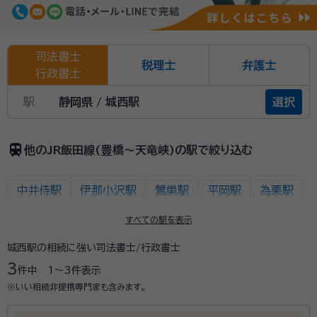
司法書士
税理士
弁護士
行政書士
駅
静岡県 / 城西駅
選択
train
他のJR飯田線(豊橋～天竜峡)の駅で絞り込む
中井侍駅
伊那小沢駅
鶯巣駅
平岡駅
為栗駅
温田駅
田本駅
門島駅
唐笠駅
金野駅
すべての駅を表示
城西駅の相続に強い司法書士/行政書士
千代駅
天竜峡駅
出馬駅
上市場駅
浦川駅
3
件中
1〜3
件表示
早瀬駅
下川合駅
中部天竜駅
佐久間駅
※いい相続非提携専門家も含みます。
相月駅
城西駅
向市場駅
水窪駅
大嵐駅