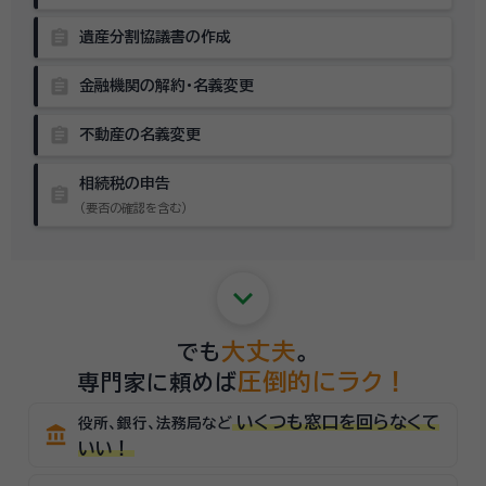
assignment
遺産分割協議書の作成
assignment
金融機関の解約・名義変更
assignment
不動産の名義変更
相続税の申告
assignment
（要否の確認を含む）
keyboard_arrow_down
大丈夫
でも
。
圧倒的にラク！
専門家に頼めば
いくつも窓口を回らなくて
役所、銀行、法務局など
account_balance
いい！