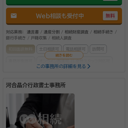
mail
Web相談も受付中
無料
対応業務：
遺言書 / 遺産分割 / 相続財産調査 / 相続手続き /
銀行手続き / 戸籍収集 / 相続人調査
初回面談無料
土日相談可
電話相談可
訪問可
事務所面談可
オンライン面談可
女性スタッフ対応可
この事務所の詳細を見る
所属する専門家：
河合晶介行政書士事務所
古橋 洋美（フルハシ ヒロミ）
行政書士
経歴：
静岡県浜松市出身 静岡大学教育学部卒業 平成28年行政書士登
録 登録当初から外国人関連業務、遺言・相続業務を中心に業務を行って
いる。家族信託にも対応可能。
相続には必要な書類が多くあり、実は結構煩雑な手続き
が必要です。 当事務所では ・相続人調査及び親族関係
説明図作成 ・相続財産調査及び相続財産目録作成 ・遺