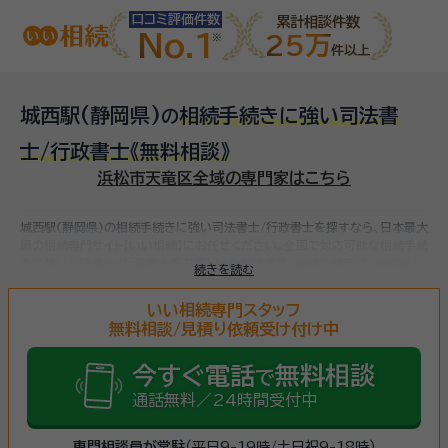
口コミ評価件数
累計相談件数
No.1
25万
件以上
城西駅(静岡県)
相続手続きに強い司法書
の
士/行政書士
《無料相談》
浜松市天竜区全域の専門家はこちら
城西駅(静岡県)の相続手続きに強い司法書士/行政書士を探すなら、日本最大
級の相続専門サイト【いい相続】にお任せください。
全国で対応可能な相続手続
きに強い司法書士/行政書士をお探しいただけます。
相続手続きは、被相続人
続きを読む
（故人）の財産を引き継ぐために必要な手続きです。相続人・相続財産の確認、
遺言書の確認、遺産分割協議、相続財産の名義変更、相続税の申告・納税（相続
いい相続専門スタッフ
財産が基礎控除額を超えていた場合）など多岐に渡るため、相続手続きに強い
無料相談/見積り依頼受け付け中
専門家に
まずは相談
しましょう。
今すぐ電話
無料相談
で
通話無料／24時間受付中
専門相談員が常駐
（平日9-19時/土日祝9-18時）