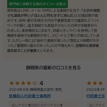
所属団体：
公益社団法人コスモス成年後見サポートセンター
専門家に依頼する際の
ポイント・注意点
一緒になって考えます。 終活は、様々な事情が背景にあ
契約後はLINE・メール・SMSによる連絡が主流で、
「土日や夜間
ると思います。 決して、専門家よがりではなく、お客様
でも返信が早い」「ほとんど何もせずに済んだ」
との満足度が高
にとって最適な終活をサポートします。 遺言書の作成、
めです。役所・銀行手続きの代行や書類写真での確認などフット
任意後見、死後事務委任など様々なサービスを組み合
ワークが軽く、遠方相続でも負担が少ないとの声が多数寄せら
れました。進捗報告もこまめで、対面とオンラインを併用して信
わせてお客様のご希望をかなえます。 また、当事務所は
頼感を維持する事務所が多く、スピードと丁寧さが両立していま
近年話題に上がる空き家問題についても取り組んでお
す。ただし一部には「途中で連絡が減った」「想定より時間がかか
ります。 相続した空き家についてのご相談も積極的に
った」「書類取り違えがあった」との不満もあり、
定期的な進捗確
お受けします。 令和5年4月スタートの「相続土地国庫帰
認を促すことが重要
といえます。
属制度」についてのご相談も可能です。
静岡県の最新の口コミを見る
star
star
star
star
star_outline
star
star
star
st
4
2026年4月
/
静岡県富士宮市
/
男性
2026年3月
見機和人行政書士事務所
行政書士法
話しやすさ
4
説明の分かりやすさ
4
話しやすさ