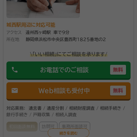
産分割協議書作成 など相続手続きをトータルでお手伝
いいたします。 またお付き合いのない相続人へのお手
資格等：
行政書士
紙起案等についても対応いたします。 営業時間は平日
城西駅周辺に対応可能
所属団体：
静岡県行政書士会
アクセス
遠州西ヶ崎駅 車で9分
午前9時から午後6時まですが、土日にも事前連絡によ
所在地
静岡県浜松市中央区豊西町１８２５番地の２
り相談可能です。 基本的に相談時間に制限は設けず、依
頼者の話をじっくりと聞くことを心がけています。 どん
\「いい相続」にてご相談を承ります/
な些細なことでもまずはお気軽にご相談ください。
phone
お電話でのご相談
無料
mail
Web相談も受付中
無料
対応業務：
遺言書 / 遺産分割 / 相続財産調査 / 相続手続き /
銀行手続き / 戸籍収集 / 相続人調査
初回面談無料
訪問可
事務所面談可