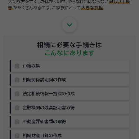
大切な方を亡くしたばかりの中、やらなければならない
難しい手続
き
がたくさんあるのは、
ご家族にとって
大きな負担
keyboard_arrow_down
相続に必要な手続きは
こんなにあります
assignment
戸籍収集
assignment
相続関係説明図の作成
assignment
法定相続情報一覧図の作成
assignment
金融機関の残高証明書取得
assignment
不動産評価書類の取得
assignment
相続財産目録の作成