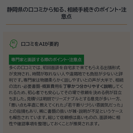
植野 正大（うえの まさひろ）
行政書士・特定行政書士
経歴：
・静岡大学人文学部卒業 ・2015年行政書士登録 ・相続、終活に関
静岡県の口コミから知る、相続手続きのポイント・注
する業務を100件以上経験 ・一般向け、行政書士向けなどの講演を累計
意点
40件以上経験
事務所口コミ（抜粋）：
account_circle
満足度 5.0
ご利用時期：2026/1
口コミをAIが要約
面談の感想
自宅までお越しになり、無料相談から始まり、適切なご提案も頂き助かり
ました。
専門家と面談する際の
ポイント・注意点
契約後の感想
多くの口コミでは、初回面談を自宅まで来てもらえる出張形式
安心感もあり、引き続き、進捗と司法書士ヘの手続きをお願いしたいで
が支持され、時間が取れない人や遠隔地でも負担が少ないと評
す。
判です。専門家は物腰柔らかく話しやすいとの声が大半で、相続
の流れ・必要書類・概算費用を
丁寧かつ分かりやすく説明
してく
お客様が「中心」の相談対応。難しい言葉は使わず、豊富
れるため、初心者でも安心してその場で依頼を決める例が目立
ちました。見積りは明朗でリーズナブルとする意見が多い一方、
な経験をもと に様々な場面をサポートします。 相続は
「悪い点も率直に教えてくれた」「若干断りづらい雰囲気だった」
単に手続きをとれば終わるわけではございません。 必
との指摘もあり、稀に書類の扱いが雑・説明が不足というケース
要に応じて、相続した後の生活、人生設計も考えていく
も報告されています。総じて信頼感は高いものの、面談時に相
必要がありますが、お客様にとってその「答え」はいくつ
性や確認事項を整理しておくことが推奨されます。
資格等：
行政書士・特定行政書士
もあります。その「答え」のうち、何がベストなものかを、