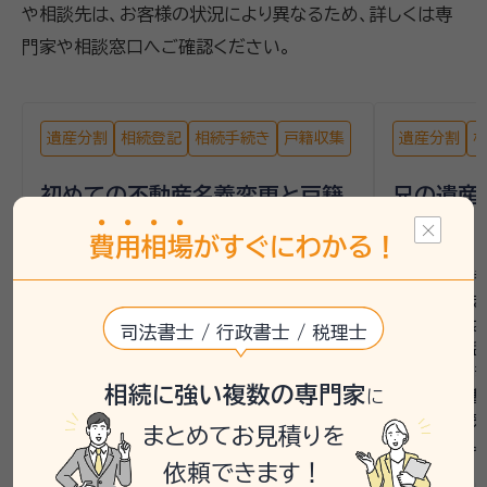
や相談先は、お客様の状況により異なるため、詳しくは専
門家や相談窓口へご確認ください。
遺産分割
相続登記
相続手続き
戸籍収集
遺産分割
初めての不動産名義変更と戸籍
兄の遺産
収集
相談
費
用
相
場
がすぐにわかる！
相談者は、夫の相続手続きに初めて直面し、
相談者は京
不動産の名義変更と戸籍収集に不安を抱え
で困っていま
ていました。相続人は妻と複数の子で、遺言
で、相続人
司法書士 / 行政書士 / 税理士
書がないため、遺産分割協議書の作成が必
た。すでに話
要でした。不動産や銀行、株式、生命保険と
体的な手続
相続に強い複数の専門家
に
いった多岐にわたる手続きを一度に進める
ため、行政書
ことに不安を感じていました。
た。自宅が狭
まとめてお見積りを
されました。
いい相続では、まず無料相談を案内し、行政
依頼できます！
書士の専門家とともに手続きの全体像を整
いい相続で