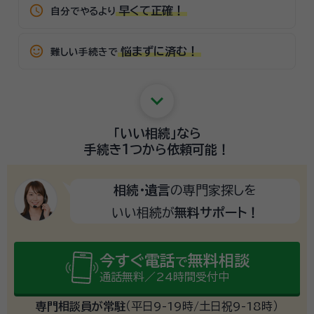
schedule
早くて正確！
自分でやるより
sentiment_satisfied_alt
悩まずに済む！
難しい手続きで
keyboard_arrow_down
「いい相続」
なら
手続き1つから
依頼可能！
相続・遺言
の専門家探しを
いい相続が
無料サポート！
今すぐ電話
無料相談
で
通話無料／24時間受付中
専門相談員が常駐
（平日9-19時/土日祝9-18時）