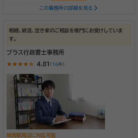
所属する専門家：
この事務所の詳細を見る
河合 晶介（かわい しょうすけ）
行政書士
資格等：
行政書士
相続、終活、空き家のご相談を専門にお受けしていま
所属団体：
静岡県行政書士会
す。
プラス行政書士事務所
star
star
star
star
star_half
4.81
（
16件
）
城西駅周辺に対応可能