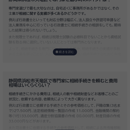
専門家選びで最も大切なのは、自宅近くに事務所があるかではなく、その
士業が
相続に関する実績が多くあるかどうか
です。
例えば行政書士といっても対応分野は幅広く、法人設立や許認可申請など
法人業務を中心に行っている行政書士に相続手続きの相談をしても、期待
した結果は得られないでしょう。
また税理士であれば、相続は税理士試験の必修科目でないことから資格試
験を取る時に選択していない人にとっては専門外となります。
よって、相続手続きを専門に行っている士業や、相続手続きの実績が多数
ある士業を選ぶことが、スムーズで間違いのない相続手続きのために非常
に重要になります。
いい相続では、相続手続きに強い経験豊富な行政書士・税理士と多数提携
しており、
お客様のご要望にそった専門家選びを無料でサポート
していま
す。専門家選びでお困りの方は、お気軽にご相談ください。
静岡県浜松市天竜区で専門家に相続手続きを頼むと費用
相場はいくらくらい？
相続手続きにかかる費用は、相続人の数や相続財産などお客様ごとのご
状況と、依頼する内容、依頼先によって大きく異なります。
例えば行政書士に依頼する手続きとその参考価格として、戸籍収集（3名ま
で）27,500円、法定相続情報一覧図の作成 11,000円、金融機関の解約
等（1行）33,000円、遺産分割協議書の作成 88,000円、財産目録の作成
33,000円などがあります。
また司法書士に依頼する手続きの参考価格として、相続による所有権移転