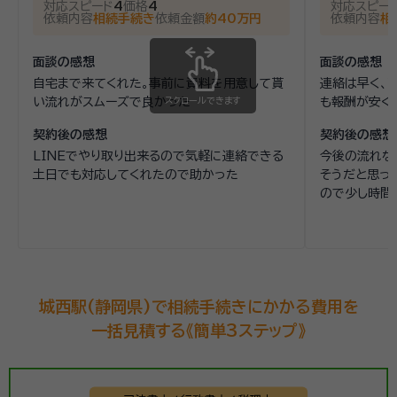
対応スピード
4
価格
4
対応スピー
依頼内容
相続手続き
依頼金額
約40万円
依頼内容
相
面談の感想
面談の感想
自宅まで来てくれた。事前に資料を用意して貰
連絡は早く、
い流れがスムーズで良かった
スクロールできます
も報酬が安く
契約後の感想
契約後の感想
LINEでやり取り出来るので気軽に連絡できる
今後の流れな
土日でも対応してくれたので助かった
そうだと思っ
ので少し時間
城西駅(静岡県)で相続手続きにかかる費用を
一括見積する《簡単3ステップ》