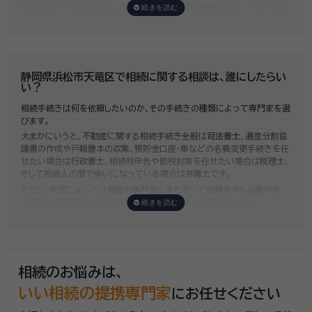
登記手続きで「土地1筆及び建物1棟（固定資産評価額の合計1,000万円）
法定相続人3名のうち1名が単独相続した場合」の費用相場の目安は6万円
～8万円程です。
既に揉めてしまっている場合は弁護士しか対応ができませんが、その場合
は着手金だけで約20万円～30万円、そのほか出張費や成果報酬を合わ
せると100万円近くかそれ以上費用がかかってしまう場合もあるなど、非
静岡県浜松市天竜区で相続に関する相談は、誰にしたらい
常に高額になります。
い？
いい相続では、
お客様ごとに必要な相続手続きを明らかにし、無料で見積
相続手続きは何を依頼したいのか、その手続きの種類によって専門家を選
もり
をお出ししております。予算に合わせてご自身で対応できないものの
びます。
み依頼することも可能ですので、まずはお気軽にご相談ください。
大まかにいうと、不動産に関する相続手続き全般は
司法書士
、遺産分割協
議書の作成や戸籍謄本の収集、預貯金口座・車などの名義変更手続きを任
せたい場合は
行政書士
、相続税申告や節税対策を任せたい場合は
税理士
、
そして相続人の間で争いになっている場合は
弁護士
です。
ただし、状況によっては複数の専門家にまたがって依頼をする必要があ
り、誰にどの順番で相談すればいいのか迷う場合が多くあります。
いい相続では「誰に相談したらいいかわからない」「いきなり専門家に連絡
するのはちょっと…」という方のために、専門相談員がお客様のご状況を
お伺いした上で、
適切な相談先を無料でご案内
しております。お気軽にご
相談ください。
相続のお悩みは、
いい相続の提携専門家
にお任せください