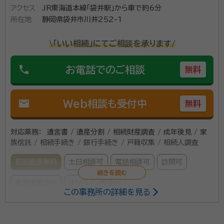
アクセス
JR東海道本線「袋井駅」から車で約6分
所在地
静岡県袋井市川井252-1
\「いい相続」にてご相談を承ります/
phone
お電話でのご相談
無料
mail
Web相談も受付中
無料
対応業務：
遺言書 / 遺産分割 / 相続財産調査 / 成年後見 / 家
族信託 / 相続手続き / 銀行手続き / 戸籍収集 / 相続人調査
初回面談無料
土日相談可
電話相談可
訪問可
事務所面談可
オンライン面談可
この事務所の詳細を見る
所属する専門家：