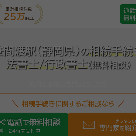
累計相談件数
通話
25万
無料
件以上
間渡駅(静岡県)
相続手続
の
法書士/行政書士
《無料相談》
島田市全域の専門家はこちら
相続手続きに関するご相談なら
ぐ電話
無料相談
カンタン6
で
専門家
紹
を
料／24時間受付中