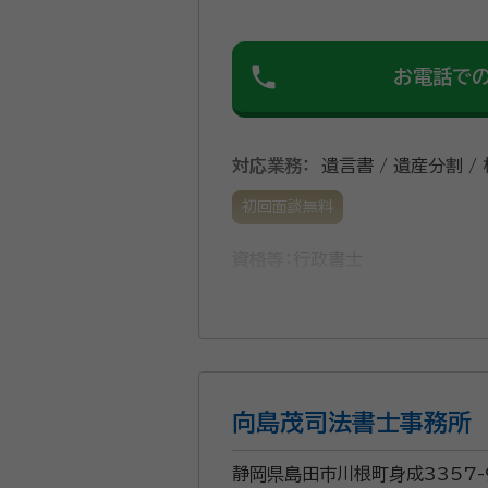
phone
お電話で
対応業務：
遺言書 / 遺産分割 /
初回面談無料
資格等：
行政書士
向島茂司法書士事務所
静岡県島田市川根町身成3357-