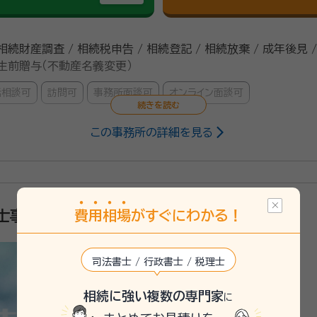
 相続財産調査 / 相続税申告 / 相続登記 / 相続放棄 / 成年後見 
/ 生前贈与（不動産名義変更）
話相談可
訪問可
事務所面談可
オンライン面談可
この事務所の詳細を見る
行政書士
ンターから 車で3分のところにあります。 おかげさまで累計で無
費
用
相
場
がすぐにわかる！
士事務所
任せいただき、 地域のみなさまのお役に立つことができています。 司法書士
 解体工事会社・土地家屋調査士等の提携事業者と共に 相続の問題
 ①相続手続きを始める必要がある方 ②相続に備えたい方 どちらの方も是非無
司法書士 / 行政書士 / 税理士
相続に強い複数の専門家
に