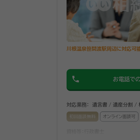
川根温泉笹間渡駅周辺に対応可
phone
お電話で
対応業務：
遺言書 / 遺産分割 /
初回面談無料
オンライン面談可
資格等：
行政書士