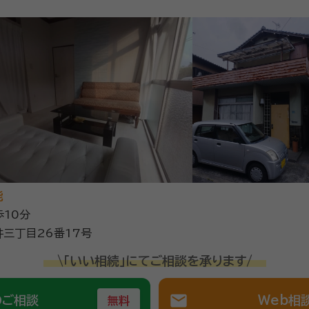
能
歩10分
三丁目26番17号
\「いい相続」にてご相談を承ります/
mail
のご相談
Web相
無料