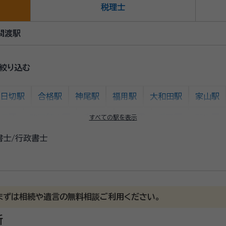
税理士
間渡駅
絞り込む
日切駅
合格駅
神尾駅
福用駅
大和田駅
家山駅
野口駅
駿河徳山駅
青部駅
崎平駅
千頭駅
門出駅
すべての駅を表示
書士/行政書士
まずは相続や遺言の無料相談ご利用ください。
所