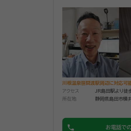
川根温泉笹間渡駅周辺に対応可
アクセス
JR島田駅より徒
所在地
静岡県島田市横井
phone
お電話で