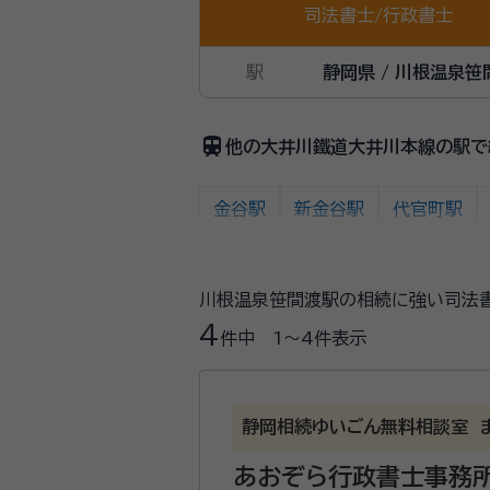
司法書士
/
行政書士
駅
静岡県 / 川根温泉笹
train
他の大井川鐵道大井川本線の駅で
金谷駅
新金谷駅
代官町駅
地名駅
塩郷駅
下泉駅
田
川根温泉笹間渡駅の相続に強い司法
4
件中
1〜4
件表示
静岡相続ゆいごん無料相談室 
あおぞら行政書士事務