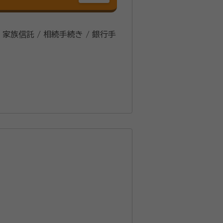
/ 家族信託 / 相続手続き / 銀行手
料相談は７００件を超えました。
・税理士・弁
解決をすすめています。 無料
料相談