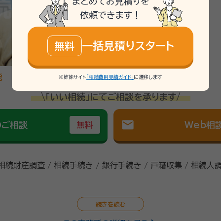
まとめてお見積りを
依頼できます！
一括見積りスタート
無料
能
※姉妹サイト
「相続費用見積ガイド」
に遷移します
\「いい相続」にてご相談を承ります/
mail
のご相談
Web相
無料
 相続財産調査 / 相続手続き / 銀行手続き / 戸籍収集 / 相続人