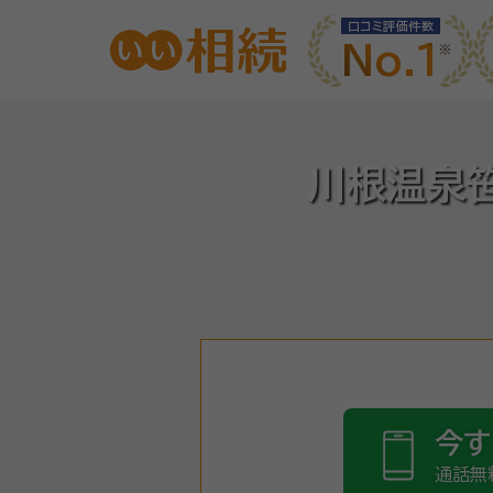
口コミ評価件数
No.1
川根温泉笹
今す
通話無