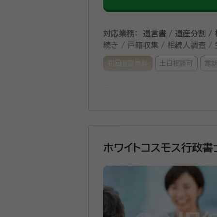
対応業務：
遺言書 / 遺産分割 /
続き / 戸籍収集 / 相続人調査 
初回面談無料
土日相談可
電
所属する専門家：
小坂 彰宏（こさか あきひろ）
オフィスは、国1バイパス広幡イ
ホワイトコスモス行政書
その内、３００件以上の相続手続きをお
護士・不動産会社・遺品整理業者
相談会の対象になる方は２種類あります
をお使いください。
所属団体：
静岡県行政書士会