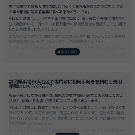
専門家選びで最も大切なのは、自宅近くに事務所があるかではなく、その
士業が
相続に関する実績が多くあるかどうか
です。
例えば行政書士といっても対応分野は幅広く、法人設立や許認可申請など
法人業務を中心に行っている行政書士に相続手続きの相談をしても、期待
した結果は得られないでしょう。
また税理士であれば、相続は税理士試験の必修科目でないことから資格試
験を取る時に選択していない人にとっては専門外となります。
よって、相続手続きを専門に行っている士業や、相続手続きの実績が多数
ある士業を選ぶことが、スムーズで間違いのない相続手続きのために非常
に重要になります。
いい相続では、相続手続きに強い経験豊富な行政書士・税理士と多数提携
しており、
お客様のご要望にそった専門家選びを無料でサポート
していま
す。専門家選びでお困りの方は、お気軽にご相談ください。
静岡県浜松市浜名区で専門家に相続手続きを頼むと費用
相場はいくらくらい？
相続手続きにかかる費用は、相続人の数や相続財産などお客様ごとのご
状況と、依頼する内容、依頼先によって大きく異なります。
例えば行政書士に依頼する手続きとその参考価格として、戸籍収集（3名ま
で）27,500円、法定相続情報一覧図の作成 11,000円、金融機関の解約
等（1行）33,000円、遺産分割協議書の作成 88,000円、財産目録の作成
33,000円などがあります。
また司法書士に依頼する手続きの参考価格として、相続による所有権移転