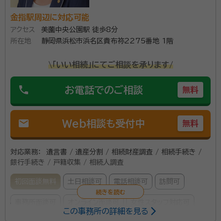
金指駅周辺に対応可能
アクセス
美薗中央公園駅 徒歩8分
所在地
静岡県浜松市浜名区貴布祢2275番地 1階
\「いい相続」にてご相談を承ります/
phone
お電話でのご相談
無料
mail
Web相談も受付中
無料
対応業務：
遺言書 / 遺産分割 / 相続財産調査 / 相続手続き /
銀行手続き / 戸籍収集 / 相続人調査
初回面談無料
土日相談可
電話相談可
訪問可
事務所面談可
オンライン面談可
女性スタッフ対応可
この事務所の詳細を見る