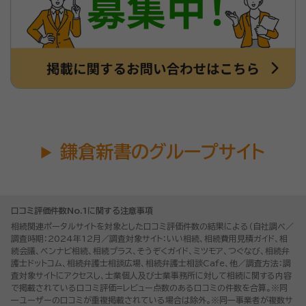
鎌倉新書のグループサイト
口コミ評価件数No.1に関する注意事項
相続関連ポータルサイトを対象とした口コミ評価件数の結果による（自社調べ／
調査時期：2024年12月／調査対象サイト：いい相続、相続費用見積ガイド、相
続会議、ベンナビ相続、相続プラス、そうぞくガイド、ミツモア、つぐなび、相続弁
護士ドットコム、相続弁護士相談広場、相続弁護士相談Cafe、他／調査方法：調
査対象サイトにアクセスし、士業個人及び士業事務所に対して相続に関する内容
で掲載されている口コミ評価=レビュー点数のある口コミの件数を合算。※同
一ユーザーの口コミが重複掲載されている場合は除外。※同一事業者が複数サ