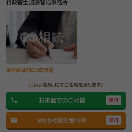
行政書士加藤智成事務所
フルーツパーク駅
都田駅
常葉大学前駅
金指駅
岡地駅
気賀駅
西気賀駅
寸座駅
浜名湖佐久米駅
東都筑駅
都筑駅
三ヶ日駅
奥浜名湖駅
尾奈駅
知波田駅
アスモ前駅
大森駅
森町病院前駅
金指駅周辺に対応可能
\「いい相続」にてご相談を承ります/
phone
お電話でのご相談
無料
mail
Web相談も受付中
無料