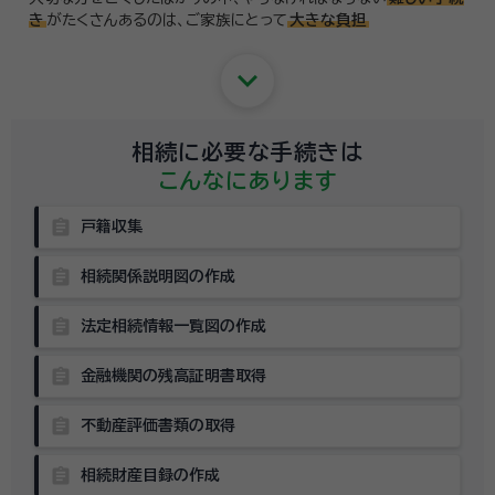
き
がたくさんあるのは、
ご家族にとって
大きな負担
keyboard_arrow_down
相続に必要な手続きは
こんなにあります
assignment
戸籍収集
assignment
相続関係説明図の作成
assignment
法定相続情報一覧図の作成
assignment
金融機関の残高証明書取得
assignment
不動産評価書類の取得
assignment
相続財産目録の作成