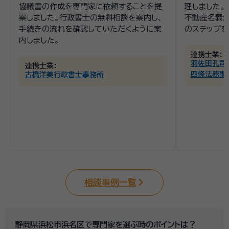
協議書の作成を専門家に依頼することを提
理しました。
案しました。行政書士の無料相談を案内し、
不動産名義
手続きの流れを確認していただくように案
のステップを
内しました。
連携士業：
羽佐田孔司
連携士業：
四條法務事
古橋洋美行政書士事務所
相談事例一覧
静岡県浜松市浜名区で専門家を選ぶ時のポイントは？