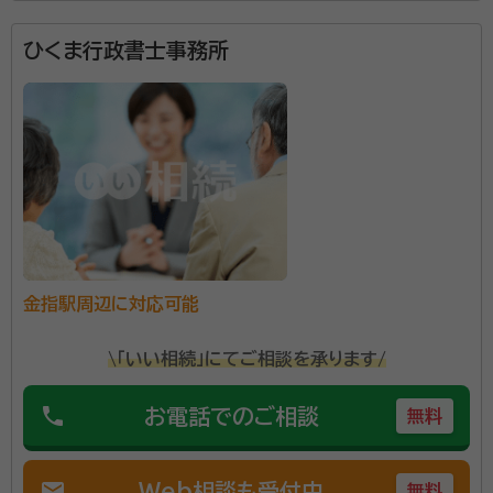
所属する専門家：
ひくま行政書士事務所
古橋 洋美（フルハシ ヒロミ）
行政書士
経歴：
静岡県浜松市出身 静岡大学教育学部卒業 平成28年行政書士登
録 登録当初から外国人関連業務、遺言・相続業務を中心に業務を行って
いる。家族信託にも対応可能。
相続には必要な書類が多くあり、実は結構煩雑な手続き
が必要です。 当事務所では ・相続人調査及び親族関係
説明図作成 ・相続財産調査及び相続財産目録作成 ・遺
産分割協議書作成 など相続手続きをトータルでお手伝
いいたします。 またお付き合いのない相続人へのお手
資格等：
行政書士
紙起案等についても対応いたします。 営業時間は平日
金指駅周辺に対応可能
所属団体：
静岡県行政書士会
午前9時から午後6時まですが、土日にも事前連絡によ
\「いい相続」にてご相談を承ります/
り相談可能です。 基本的に相談時間に制限は設けず、依
頼者の話をじっくりと聞くことを心がけています。 どん
phone
お電話でのご相談
無料
な些細なことでもまずはお気軽にご相談ください。
mail
Web相談も受付中
無料