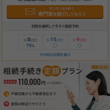
カンタン60秒！
専門家
紹介
を
してもらう
日程を選択して今すぐ面談予約
8
15
9
(土)
(土)
(日)
8/
8/
8/
TEL
◯
◯
その他の日程を選ぶ