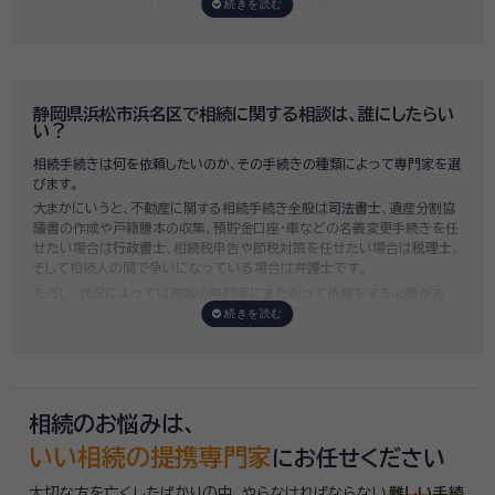
登記手続きで「土地1筆及び建物1棟（固定資産評価額の合計1,000万円）
法定相続人3名のうち1名が単独相続した場合」の費用相場の目安は6万円
～8万円程です。
既に揉めてしまっている場合は弁護士しか対応ができませんが、その場合
は着手金だけで約20万円～30万円、そのほか出張費や成果報酬を合わ
せると100万円近くかそれ以上費用がかかってしまう場合もあるなど、非
静岡県浜松市浜名区で相続に関する相談は、誰にしたらい
常に高額になります。
い？
いい相続では、
お客様ごとに必要な相続手続きを明らかにし、無料で見積
相続手続きは何を依頼したいのか、その手続きの種類によって専門家を選
もり
をお出ししております。予算に合わせてご自身で対応できないものの
びます。
み依頼することも可能ですので、まずはお気軽にご相談ください。
大まかにいうと、不動産に関する相続手続き全般は
司法書士
、遺産分割協
議書の作成や戸籍謄本の収集、預貯金口座・車などの名義変更手続きを任
せたい場合は
行政書士
、相続税申告や節税対策を任せたい場合は
税理士
、
そして相続人の間で争いになっている場合は
弁護士
です。
ただし、状況によっては複数の専門家にまたがって依頼をする必要があ
り、誰にどの順番で相談すればいいのか迷う場合が多くあります。
いい相続では「誰に相談したらいいかわからない」「いきなり専門家に連絡
するのはちょっと…」という方のために、専門相談員がお客様のご状況を
お伺いした上で、
適切な相談先を無料でご案内
しております。お気軽にご
相談ください。
相続のお悩みは、
いい相続の提携専門家
にお任せください
大切な方を亡くしたばかりの中、やらなければならない
難しい手続