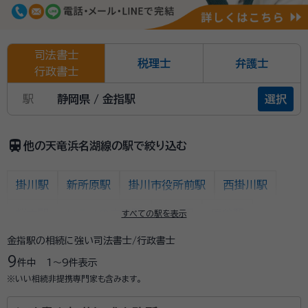
司法書士
税理士
弁護士
行政書士
駅
静岡県 / 金指駅
選択
train
他の天竜浜名湖線の駅で絞り込む
掛川駅
新所原駅
掛川市役所前駅
西掛川駅
桜木駅
いこいの広場駅
細谷駅
原谷駅
すべての駅を表示
金指駅の相続に強い司法書士/行政書士
原田駅
戸綿駅
遠州森駅
円田駅
遠江一宮駅
9
件中
1〜9
件表示
敷地駅
豊岡駅
上野部駅
天竜二俣駅
※いい相続非提携専門家も含みます。
二俣本町駅
西鹿島駅
岩水寺駅
宮口駅