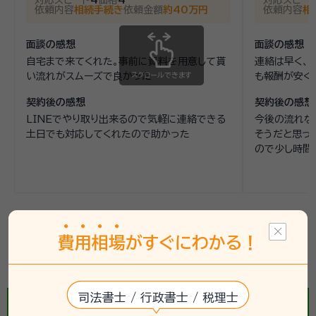
対応スピード
4
価格
4
対応スピー
依頼内容
相続手続き
依頼金額
約40万円
依頼内容
相
面談の感想
面談の感想
自宅まで来てくれた。事前に資料を用意して貰
連絡は早く、
い流れがスムーズで良かった
スクロールできます
も報酬が安く
契約後の感想
契約後の感想
LINEでやり取り出来るので気軽に連絡できる
今後の流れな
土日でも対応してくれたので助かった
そうだと思っ
ので少し時間
金指駅(静岡県)で相続手続きにかかる費用を
費
用
相
場
がすぐにわかる！
一括見積する《簡単3ステップ》
司法書士 / 行政書士 / 税理士