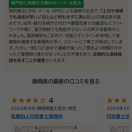
専門家に依頼する際の
ポイント・注意点
契約後はLINE・メール・SMSによる連絡が主流で、
「土日や夜間
でも返信が早い」「ほとんど何もせずに済んだ」
との満足度が高
めです。役所・銀行手続きの代行や書類写真での確認などフット
ワークが軽く、遠方相続でも負担が少ないとの声が多数寄せら
れました。進捗報告もこまめで、対面とオンラインを併用して信
頼感を維持する事務所が多く、スピードと丁寧さが両立していま
す。ただし一部には「途中で連絡が減った」「想定より時間がかか
った」「書類取り違えがあった」との不満もあり、
定期的な進捗確
認を促すことが重要
といえます。
静岡県の最新の口コミを見る
star
star
star
star
star_outline
star
star
star
st
4
2026年4月
/
静岡県富士宮市
/
男性
2026年3月
見機和人行政書士事務所
行政書士法
話しやすさ
4
説明の分かりやすさ
4
話しやすさ