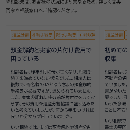
や相談先は、お客様の状況により異なるため、詳しくは専
門家や相談窓口へご確認ください。
遺産分割
相続手続き
銀行手続き
戸籍収集
遺産分割
預金解約と実家の片付け費用で
初めての
困っている
収集
相談者は、昨年3月に母が亡くなり、相続手
相談者は、夫
続きを進めていない状況でした。相続人は
不動産の名
複数で、母名義のJAとゆうちょの預金解約
ていました。
手続きが必要ですが、進められていません。
書がないた
また、実家の離れに住む弟が片付けをしてお
要でした。不
らず、その費用を遺産分割協議に盛り込みた
いった多岐
いと考えていましたが、何から手をつければ
ことに不安を
良いか分からず困っていました。
いい相続では
いい相続では、まずは預金解約や遺産分割
書士の専門