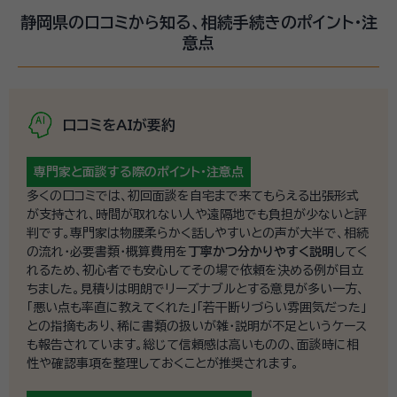
静岡県の口コミから知る、相続手続きのポイント・注
意点
口コミをAIが要約
専門家と面談する際の
ポイント・注意点
多くの口コミでは、初回面談を自宅まで来てもらえる出張形式
が支持され、時間が取れない人や遠隔地でも負担が少ないと評
判です。専門家は物腰柔らかく話しやすいとの声が大半で、相続
の流れ・必要書類・概算費用を
丁寧かつ分かりやすく説明
してく
れるため、初心者でも安心してその場で依頼を決める例が目立
ちました。見積りは明朗でリーズナブルとする意見が多い一方、
「悪い点も率直に教えてくれた」「若干断りづらい雰囲気だった」
との指摘もあり、稀に書類の扱いが雑・説明が不足というケース
も報告されています。総じて信頼感は高いものの、面談時に相
性や確認事項を整理しておくことが推奨されます。