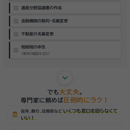
assignment
遺産分割協議書の作成
assignment
金融機関の解約・名義変更
assignment
不動産の名義変更
相続税の申告
assignment
（要否の確認を含む）
keyboard_arrow_down
大丈夫
でも
。
圧倒的にラク！
専門家に頼めば
いくつも窓口を回らなくて
役所、銀行、法務局など
account_balance
いい！