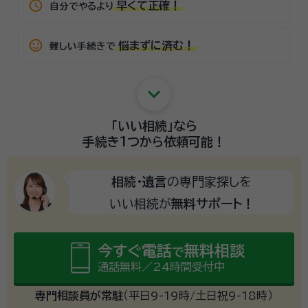
schedule
早くて正確！
自分でやるより
sentiment_satisfied_alt
悩まずに済む！
難しい手続きで
keyboard_arrow_down
「いい相続」
なら
手続き1つから
依頼可能！
相続・遺言
の専門家探しを
いい相続が
無料サポート！
今すぐ電話
無料相談
で
通話無料／24時間受付中
専門相談員が常駐
（平日9-19時/土日祝9-18時）