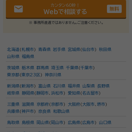
カンタン60秒！
email
無料
Webで相談する
※ 事務所直通ではありません。ご注意ください。
北海道
(
札幌市
)
青森県
岩手県
宮城県
(
仙台市
)
秋田県
山形県
福島県
茨城県
栃木県
群馬県
埼玉県
千葉県
(
千葉市
)
東京都
(
東京23区
)
神奈川県
新潟県
(
新潟市
)
富山県
石川県
福井県
山梨県
長野県
岐阜県
静岡県
(
静岡市
、
浜松市
)
愛知県
(
名古屋市
)
三重県
滋賀県
京都府
(
京都市
)
大阪府
(
大阪市
、
堺市
)
兵庫県
(
神戸市
)
奈良県
和歌山県
鳥取県
島根県
岡山県
(
岡山市
)
広島県
(
広島市
)
山口県