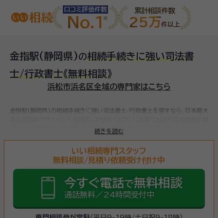
口コミ評価件数
累計相談件数
No.1
25万
件以上
金指駅(静岡県)
相続手続きに強い司法書
の
士/行政書士
《無料相談》
浜松市浜名区全域の専門家はこちら
金指駅(静岡県)の相続手続きに強い司法書士/行政書士を探すなら、日本最大
級の相続専門サイト【いい相続】にお任せください。
全国で対応可能な相続手続
きに強い司法書士/行政書士をお探しいただけます。
相続手続きは、被相続人
続きを読む
（故人）の財産を引き継ぐために必要な手続きです。相続人・相続財産の確認、
遺言書の確認、遺産分割協議、相続財産の名義変更、相続税の申告・納税（相続
いい相続専門スタッフ
財産が基礎控除額を超えていた場合）など多岐に渡るため、相続手続きに強い
無料相談/見積り依頼受け付け中
専門家に
まずは相談
しましょう。
今すぐ電話
無料相談
で
通話無料／24時間受付中
専門相談員が常駐
（平日9-19時/土日祝9-18時）