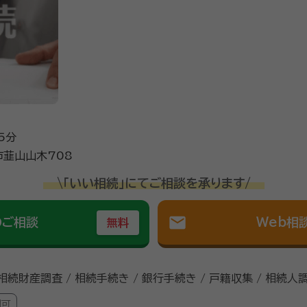
5分
韮山山木708
\「いい相続」にてご相談を承ります/
mail
のご相談
Web相
無料
 相続財産調査 / 相続手続き / 銀行手続き / 戸籍収集 / 相続人
問可