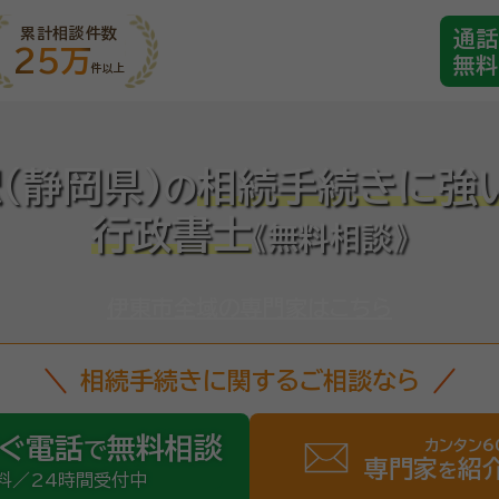
累計相談件数
通話
25万
無料
件以上
(静岡県)
相続手続きに強
の
行政書士
《無料相談》
伊東市全域の専門家はこちら
相続手続きに関するご相談なら
ぐ電話
無料相談
カンタン6
で
専門家
紹
を
料／24時間受付中