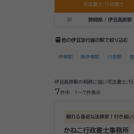
司法書士
/
行政書士
駅
静岡県 / 伊豆高原駅
train
他の伊豆急行線の駅で絞り込む
伊東駅
南伊東駅
川奈駅
伊豆稲取駅
今井浜海岸駅
河
伊豆高原駅の相続に強い司法書士/行
7
件中
1〜7
件表示
頼れる身近な法律家！行き届い
かねこ行政書士事務所