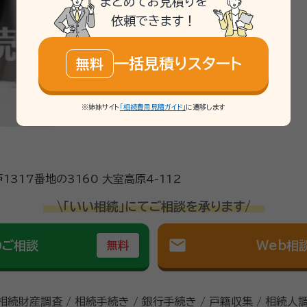
まとめてお見積りを
依頼できます！
一括見積りスタート
無料
※姉妹サイト
「相続費用見積ガイド」
に遷移します
317番地の3160 大室高原4-112
\「いい相続」にてご相談を承ります/
mail
のご相談
Web相
無料
 相続財産調査 / 相続手続き / 銀行手続き / 戸籍収集 / 相続人