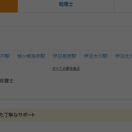
税理士
富戸駅
城ヶ崎海岸駅
伊豆高原駅
伊豆大川駅
伊豆北
津駅
稲梓駅
蓮台寺駅
伊豆急下田駅
すべての駅を表示
政書士
た丁寧なサポート