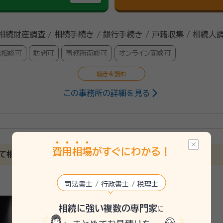
 相続財産調査 / 相続手続き / 銀行手続き / 戸籍収集 / 相続人
話相談可
訪問可
事務所面談可
オンライン面談可
この事務所の詳細を見る
行政書士・FP技能士2級
ライフの安心のお手伝いを幅広くご相談いただけます。 見守り・
分析して、最適のプランをご提案致します。 エンディングノー
費
用
相
場
がすぐにわかる！
速で丁寧な対応を旨とし、ご依頼者様に寄り添ったお手伝いを、力
て相談できる事務所
司法書士 / 行政書士 / 税理士
相続に強い複数の専門家
に