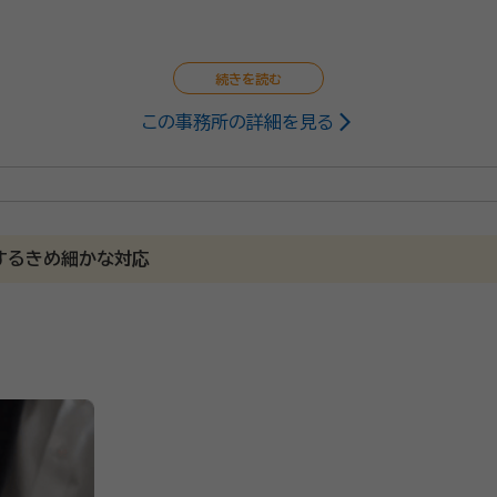
この事務所の詳細を見る
政書士
の作成や会社設立など、幅広く対応しています。書類の作成ひと
に穏便に解決したい」
相談対応が可能です。また、どこへ相談すればいいかわからない
するきめ細かな対応