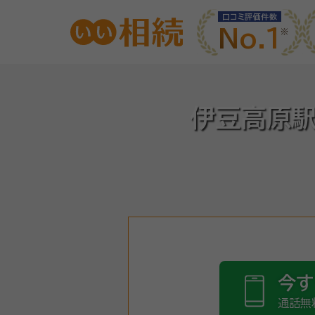
口コミ評価件数
No.1
伊豆高原駅
今す
通話無