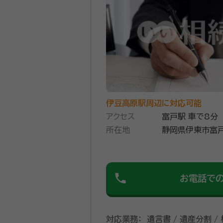
伊豆高原駅周辺に対応可能
アクセス
富戸駅 車で8分
所在地
静岡県伊東市富戸1
phone
お電話で
対応業務：
遺言書 / 遺産分割 /