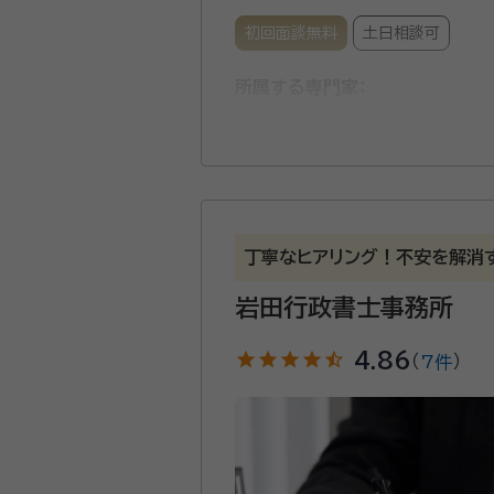
初回面談無料
土日相談可
所属する専門家：
石井 康一（イシイ コウイチ）
行
相続や遺言のほか、離婚協議書
がる書類の作成を心がけております。 相続では、「後でもめないように契約を書面に残したい」「裁判をせず
など、さまざまな希望に応じた
丁寧なヒアリング！不安を解消
ます。
岩田行政書士事務所
資格等：
行政書士
star
star
star
star
star_half
4.86
（
7件
）
所属団体：
静岡県行政書士会