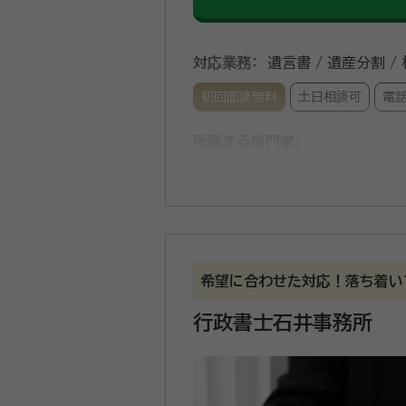
対応業務：
遺言書 / 遺産分割 /
初回面談無料
土日相談可
電
所属する専門家：
金厚 祐一（かねこ ゆういち）
遺言・相続手続きを始め、シニア
など、ご依頼者様の状況を親身に
談やお手伝いを承ります。 迅
希望に合わせた対応！落ち着い
行政書士石井事務所
資格等：
行政書士・FP技能士2級
所属団体：
静岡県行政書士会