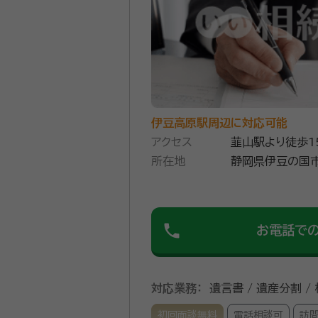
伊豆高原駅周辺に対応可能
アクセス
韮山駅より徒歩1
所在地
静岡県伊豆の国市
phone
お電話で
対応業務：
遺言書 / 遺産分割 /
初回面談無料
電話相談可
訪