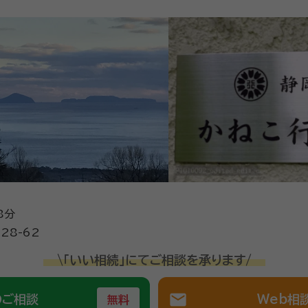
8分
28-62
\「いい相続」にてご相談を承ります/
mail
のご相談
Web相
無料