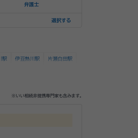
弁護士
選択
川駅
伊豆熱川駅
片瀬白田駅
※いい相続非提携専門家も含みます。