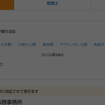
税理士
で絞り込む
土本駅
川根小山駅
奥泉駅
アプトいちしろ駅
長島ダ
尾盛駅
閑蔵駅
井川駅
すべての駅を表示
士
寧に対応させて頂きます
法務事務所