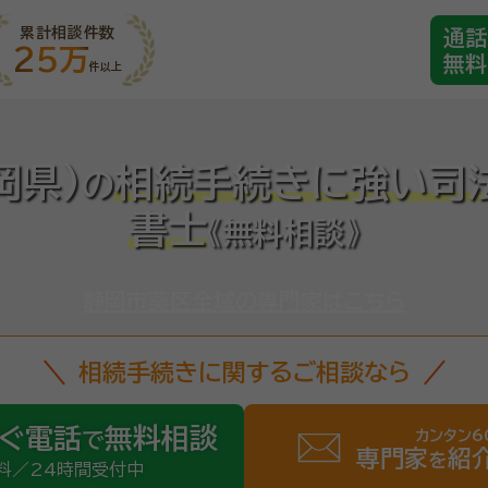
累計相談件数
通話
25万
無料
件以上
岡県)
相続手続きに強い司
の
書士
《無料相談》
静岡市葵区全域の専門家はこちら
相続手続きに関するご相談なら
ぐ電話
無料相談
カンタン6
で
専門家
紹
を
料／24時間受付中