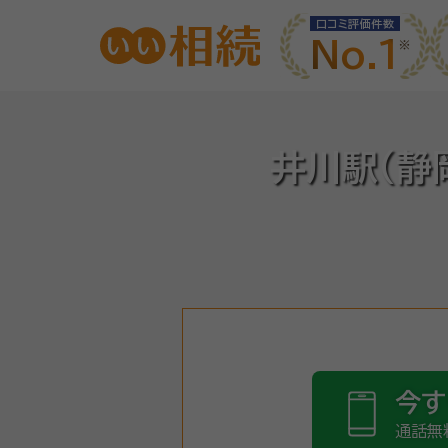
口コミ評価件数
No.1
井川駅(静
今す
通話無