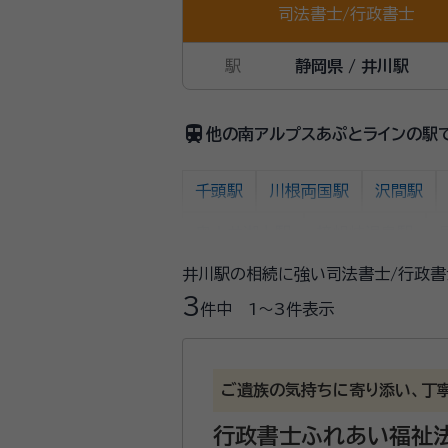
司法書士
/
行政書士
駅
静岡県 / 井川駅
train
他の南アルプスあぷとラインの駅
千頭駅
川根両国駅
沢間駅
奥大井湖上駅
接岨峡温泉駅
井川駅の相続に強い司法書士/行政書
3
件中
1〜3
件表示
ご遺族の気持ちに寄り添い、丁
行政書士ふれあい福祉