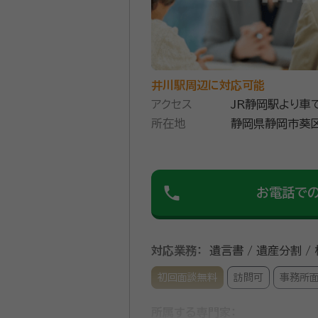
井川駅周辺に対応可能
アクセス
JR静岡駅より車
所在地
静岡県静岡市葵区
phone
お電話で
対応業務：
遺言書 / 遺産分割 /
初回面談無料
訪問可
事務所
所属する専門家：