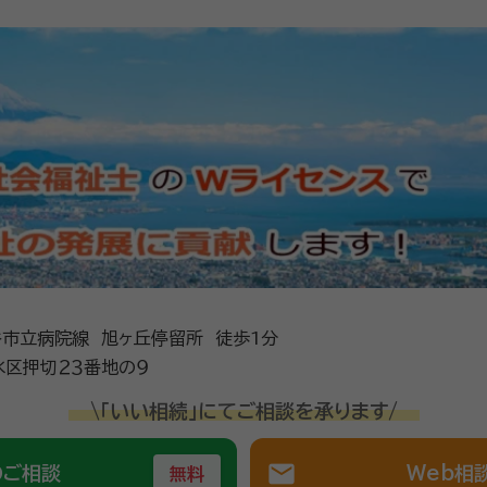
市立病院線 旭ヶ丘停留所 徒歩1分
区押切２３番地の９
\「いい相続」にてご相談を承ります/
mail
のご相談
Web相
無料