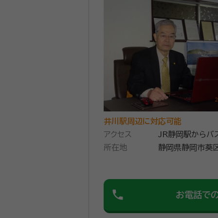
井川駅周辺に対応可能
アクセス
JR静岡駅からバ
所在地
静岡県静岡市葵区
phone
お電話で