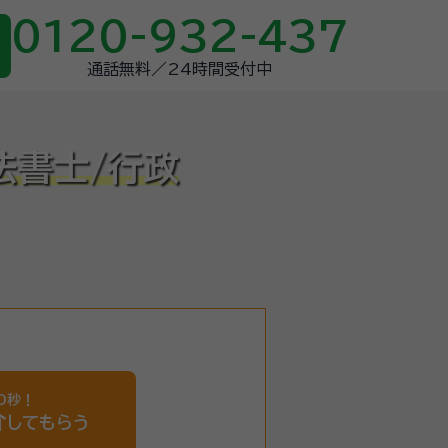
0120-932-437
通話無料／24時間受付中
法書士/行政
0秒！
介
してもらう