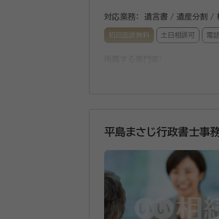
対応業務：
遺言書 / 遺産分割 /
初回面談無料
土日相談可
電
所属する専門家：
深澤 洋二朗（ふかざわ ようじ
事務所口コミ（抜粋）：
account_circle
満足度 5.0
ご利用時期：20
平島まさじ行政書士事
行政書士の深澤洋二朗です。よ
おけるどのようなことでも相談
資格等：
特定行政書士、海事代理士
所属団体：
静岡県行政書士会