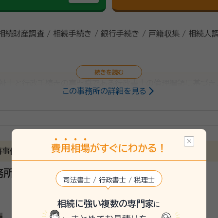
 相続財産調査 / 相続手続き / 銀行手続き / 戸籍収集 / 相続人
祉士と行政手続きの専門職である行政書士の倫理綱領に基づき
この事務所の詳細を見る
己実現・国民の権利擁護を推進します。
費
用
相
場
がすぐにわかる！
海事代理士事務所を併設しています。
務所
司法書士 / 行政書士 / 税理士
相続に強い複数の専門家
に