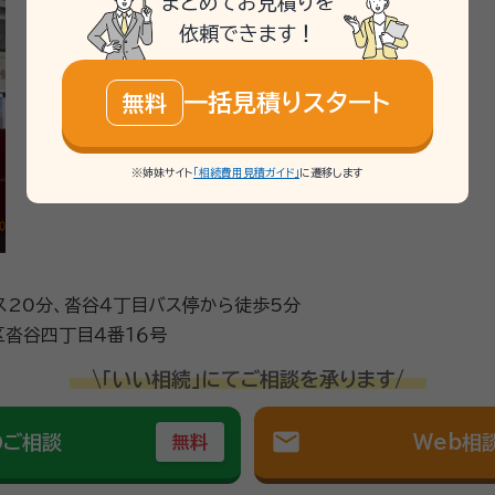
まとめてお見積りを
依頼できます！
一括見積りスタート
無料
※姉妹サイト
「相続費用見積ガイド」
に遷移します
ス20分、沓谷４丁目バス停から徒歩5分
沓谷四丁目４番１６号
\「いい相続」にてご相談を承ります/
mail
のご相談
Web相
無料