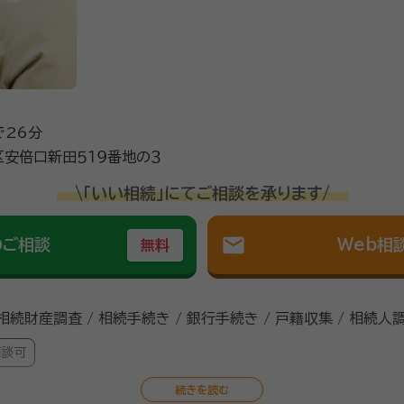
で26分
安倍口新田５１９番地の３
\「いい相続」にてご相談を承ります/
mail
のご相談
Web相
無料
 相続財産調査 / 相続手続き / 銀行手続き / 戸籍収集 / 相続人
面談可