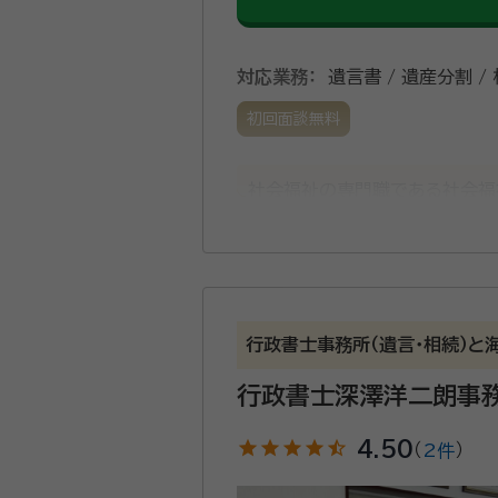
対応業務：
遺言書 / 遺産分割 /
初回面談無料
社会福祉の専門職である社会福
祉の発展・サービス利用者の自
資格等：
行政書士、 社会福祉士
行政書士事務所（遺言・相続）と
行政書士深澤洋二朗事
star
star
star
star
star_half
4.50
（
2件
）