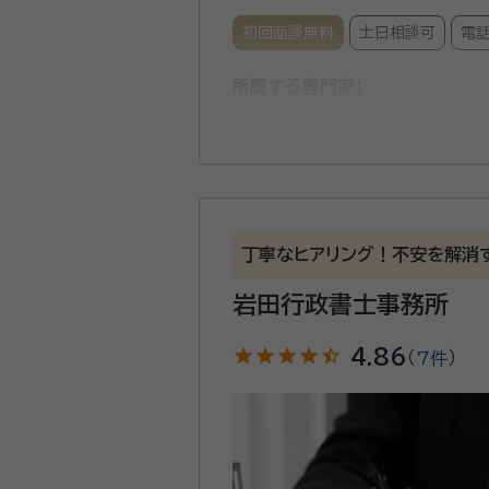
初回面談無料
土日相談可
電
所属する専門家：
金厚 祐一（かねこ ゆういち）
遺言・相続手続きを始め、シニア
など、ご依頼者様の状況を親身に
談やお手伝いを承ります。 迅
丁寧なヒアリング！不安を解消
岩田行政書士事務所
資格等：
行政書士・FP技能士2級
所属団体：
静岡県行政書士会
star
star
star
star
star_half
4.86
（
7件
）