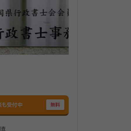
談も受付中
無料
調査