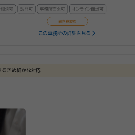
話相談可
訪問可
事務所面談可
オンライン面談可
この事務所の詳細を見る
行政書士・FP技能士2級
ライフの安心のお手伝いを幅広くご相談いただけます。 見守り・
分析して、最適のプランをご提案致します。 エンディングノー
速で丁寧な対応を旨とし、ご依頼者様に寄り添ったお手伝いを、力
するきめ細かな対応