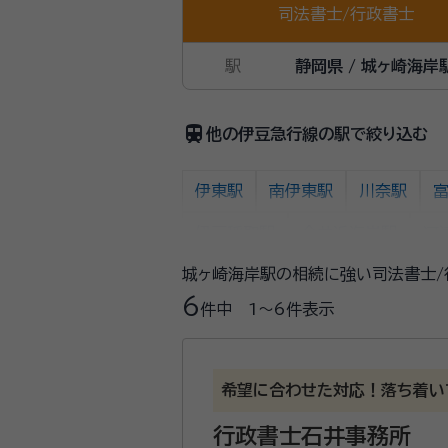
司法書士
/
行政書士
駅
静岡県 / 城ヶ崎海岸
train
他の伊豆急行線の駅で絞り込む
伊東駅
南伊東駅
川奈駅
伊豆稲取駅
今井浜海岸駅
河
城ヶ崎海岸駅の相続に強い司法書士/
6
件中
1〜6
件表示
希望に合わせた対応！落ち着い
行政書士石井事務所