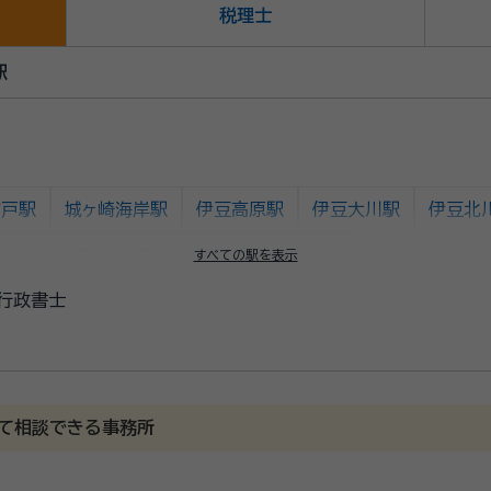
税理士
駅
富戸駅
城ヶ崎海岸駅
伊豆高原駅
伊豆大川駅
伊豆北
津駅
稲梓駅
蓮台寺駅
伊豆急下田駅
すべての駅を表示
行政書士
て相談できる事務所