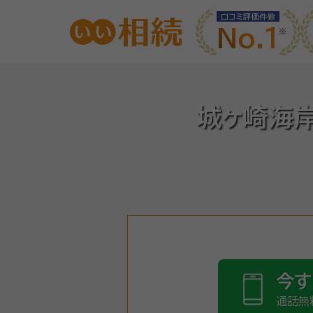
口コミ評価件数
No.1
城ヶ崎海岸
今す
通話無