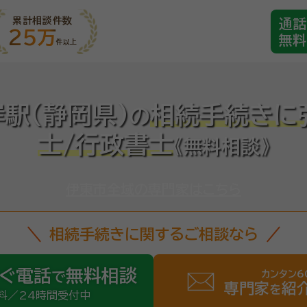
累計相談件数
通話
25万
無料
件以上
駅(静岡県)
相続手続きに
の
士/行政書士
《無料相談》
伊東市全域の専門家はこちら
相続手続きに関するご相談なら
ぐ電話
無料相談
カンタン6
で
専門家
紹
を
料／24時間受付中