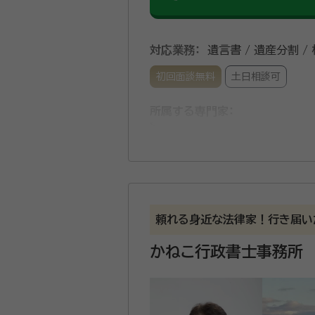
対応業務：
遺言書 / 遺産分割 /
初回面談無料
土日相談可
所属する専門家：
石井 康一（イシイ コウイチ）
行
相続や遺言のほか、離婚協議書
がる書類の作成を心がけております。 相続では、「後でもめないように契約を書面に残したい」「裁判をせず
など、さまざまな希望に応じた
頼れる身近な法律家！行き届い
ます。
かねこ行政書士事務所
資格等：
行政書士
所属団体：
静岡県行政書士会