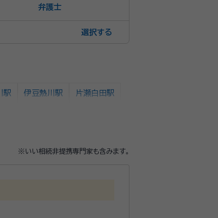
弁護士
選択
川駅
伊豆熱川駅
片瀬白田駅
※いい相続非提携専門家も含みます。