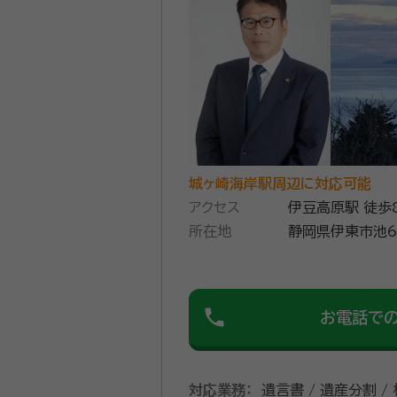
城ヶ崎海岸駅周辺に対応可能
アクセス
伊豆高原駅 徒歩
所在地
静岡県伊東市池6
phone
お電話で
対応業務：
遺言書 / 遺産分割 /