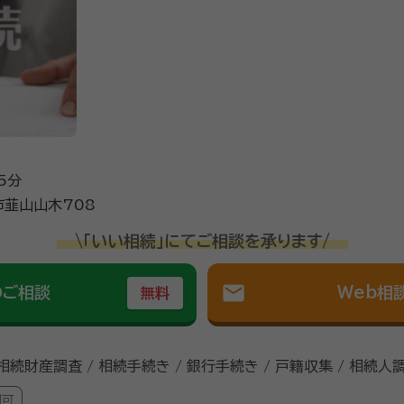
5分
韮山山木708
\「いい相続」にてご相談を承ります/
mail
のご相談
Web相
無料
 相続財産調査 / 相続手続き / 銀行手続き / 戸籍収集 / 相続人
問可