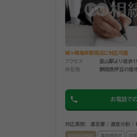
城ヶ崎海岸駅周辺に対応可能
アクセス
韮山駅より徒歩1
所在地
静岡県伊豆の国市
phone
お電話で
対応業務：
遺言書 / 遺産分割 /
初回面談無料
電話相談可
訪