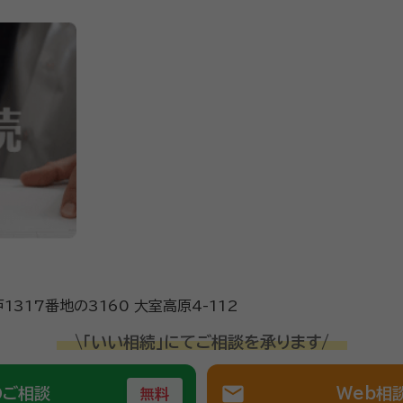
317番地の3160 大室高原4-112
\「いい相続」にてご相談を承ります/
mail
のご相談
Web相
無料