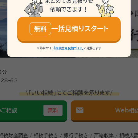
まとめてお見積りを
依頼できます！
一括見積りスタート
無料
※姉妹サイト
「相続費用見積ガイド」
に遷移します
8分
28-62
\「いい相続」にてご相談を承ります/
mail
のご相談
Web相
無料
 相続財産調査 / 相続手続き / 銀行手続き / 戸籍収集 / 相続人