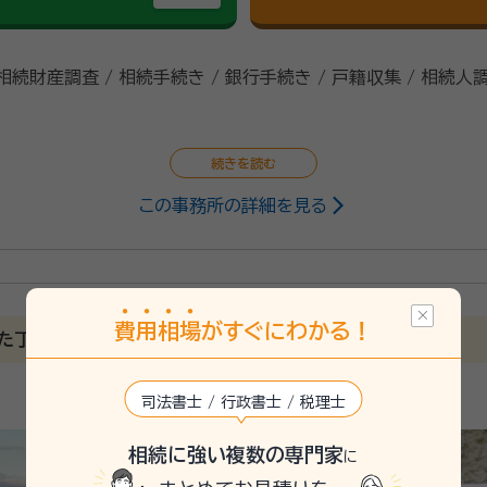
 相続財産調査 / 相続手続き / 銀行手続き / 戸籍収集 / 相続人
この事務所の詳細を見る
政書士
の作成や会社設立など、幅広く対応しています。書類の作成ひと
に穏便に解決したい」
費
用
相
場
がすぐにわかる！
相談対応が可能です。また、どこへ相談すればいいかわからない
た丁寧なサポート
司法書士 / 行政書士 / 税理士
相続に強い複数の専門家
に