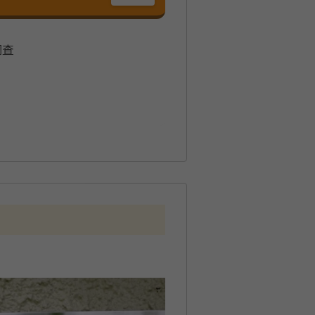
調査
つでも、効果的で明るい未来に繋
場合にも、紹介窓口として対応し