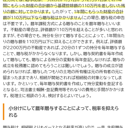
間にもらった財産の合計額から基礎控除額の
110
万円を差し引いた残
りの額に対してかかります。
したがって、
1
年間にもらった財産の合計
額が
110
万円以下なら贈与税はかかりません
（この場合､贈与税の申告
は不要です。）。 暦年課税方式による贈与のことを暦年贈与といいま
す。 不動産の場合は、評価額が
110
万円を超えることが多いと思われ
ますが、その場合でも、持分を分けて贈与することによって、
1
年間当た
りの贈与額を
110
万円以下に抑えることができます。 例えば、評価額
が
2200
万円の不動産であれば、
20
分の
1
ずつの持分を毎年贈与する
ことで、贈与税がかからなくなります。 しかし、贈与契約書を毎年作成
して贈与しても、贈与による持分の変動を毎年登記しなければ、贈与の
成立を税務署に認めてもらうことは難しいでしょう。 贈与の成立が認
められなければ、贈与したつもりの土地の所有権は元の所有者の元に
留まったままであり、相続が開始されれば相続税の対象となってしま
います。 かといって、毎年贈与契約書を作成して持分変動を登記する
となると、司法書士報酬・登記費用等それなりの費用と手間がかかりま
す。 税理士に相談のうえ、検討するとよいでしょう。
小分けにして暦年贈与することによって、税率を抑えら
れる
贈与税は、相続税よりもベースとなる税率が高いので、一見、生前贈与