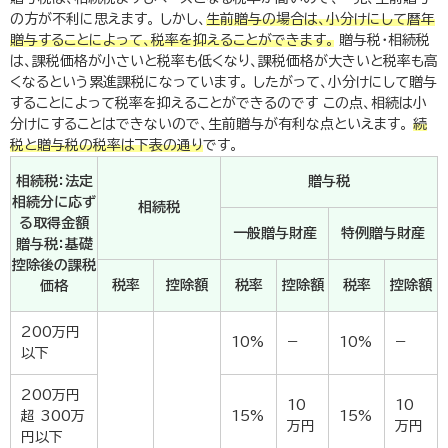
の方が不利に思えます。 しかし、
生前贈与の場合は、小分けにして暦年
贈与することによって、税率を抑えることができます。
贈与税・相続税
は、課税価格が小さいと税率も低くなり、課税価格が大きいと税率も高
くなるという累進課税になっています。 したがって、小分けにして贈与
することによって税率を抑えることができるのです この点、相続は小
分けにすることはできないので、生前贈与が有利な点といえます。
続
税と贈与税の税率は下表の通り
です。
相続税：法定
贈与税
相続分に応ず
相続税
る取得金額
一般贈与財産
特例贈与財産
贈与税：基礎
控除後の課税
税率
控除額
税率
控除額
税率
控除額
価格
200万円
10%
−
10%
−
以下
200万円
10
10
超 300万
15%
15%
万円
万円
円以下