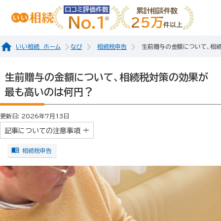
口コミ評価件数
累計相談件数
No.1
25万
件以上
いい相続 ホーム
なび
相続税申告
生前贈与の金額について、相
生前贈与の金額について、相続税対策の効果が
最も高いのは何円？
更新日: 2026年7月13日
記事についての注意事項
相続税申告