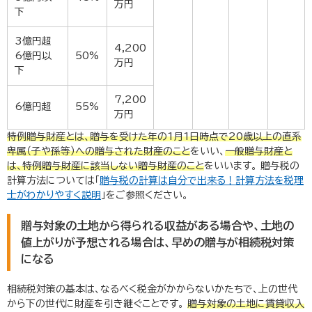
万円
下
3億円超
4,200
6億円以
50%
万円
下
7,200
6億円超
55%
万円
特例贈与財産とは、贈与を受けた年の
1
月
1
日時点で
20
歳以上の直系
卑属（子や孫等）への贈与された財産のこと
をいい、
一般贈与財産と
は、特例贈与財産に該当しない贈与財産のこと
をいいます。 贈与税の
計算方法については「
贈与税の計算は自分で出来る！計算方法を税理
士がわかりやすく説明
」をご参照ください。
贈与対象の土地から得られる収益がある場合や、土地の
値上がりが予想される場合は、早めの贈与が相続税対策
になる
相続税対策の基本は、なるべく税金がかからないかたちで、上の世代
から下の世代に財産を引き継ぐことです。
贈与対象の土地に賃貸収入