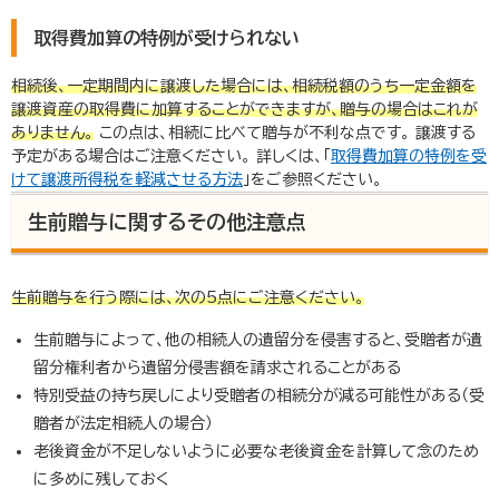
取得費加算の特例が受けられない
相続後、
一定期間内に譲渡した場合には、相続税額のうち一定金額を
譲渡資産の取得費に加算することができますが、贈与の場合はこれが
ありません。
この点は、相続に比べて贈与が不利な点です。 譲渡する
予定がある場合はご注意ください。 詳しくは、「
取得費加算の特例を受
けて譲渡所得税を軽減させる方法
」をご参照ください。
生前贈与に関するその他注意点
生前贈与を行う際には、次の
5
点にご注意
ください。
生前贈与によって、他の相続人の遺留分を侵害すると、受贈者が遺
留分権利者から遺留分侵害額を請求されることがある
特別受益の持ち戻しにより受贈者の相続分が減る可能性がある（受
贈者が法定相続人の場合）
老後資金が不足しないように必要な老後資金を計算して念のため
に多めに残しておく