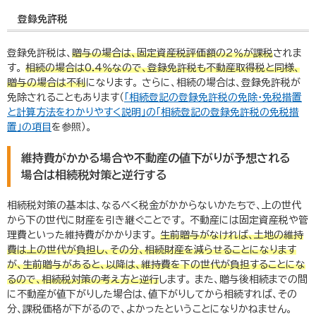
登録免許税
登録免許税は、
贈与の場合は、固定資産税評価額の
2
％が課税
されま
す。
相続の場合は
0.4
％なので、登録免許税も不動産取得税と同様、
贈与の場合は不利
になります。 さらに、相続の場合は、登録免許税が
免除されることもあります（
「相続登記の登録免許税の免除・免税措置
と計算方法をわかりやすく説明」の「相続登記の登録免許税の免税措
置」の項目
を参照）。
維持費がかかる場合や不動産の値下がりが予想される
場合は相続税対策と逆行する
相続税対策の基本は、なるべく税金がかからないかたちで、上の世代
から下の世代に財産を引き継ぐことです。 不動産には固定資産税や管
理費といった維持費がかかります。
生前贈与がなければ、土地の維持
費は上の世代が負担し、その分、相続財産を減らせることになります
が、生前贈与があると、以降は、維持費を下の世代が負担することにな
るので、相続税対策の考え方と逆行
します。 また、贈与後相続までの間
に不動産が値下がりした場合は、値下がりしてから相続すれば、その
分、課税価格が下がるので、よかったということになりかねません。