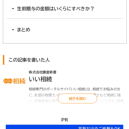
生前贈与の金額はいくらにすべきか？
まとめ
この記事を書いた人
株式会社鎌倉新書
いい相続
相続専門のポータルサイト「いい相続」は、相続でお悩みの方
に、全国の税理士・行政書士・司法書士・弁護士など相続に強
い、経験豊富な専門家をお引き合わせするサービスです。提携
する税理士・行政書士は初回面談無料、相続のお悩みをプロが
解決します。遺言書や遺産分割協議書の作成、相続税申告のご
相談、相続手続の代行など「いい相続」にお任せください。
PR
また「いい相続」では、相続に関連する有資格者の皆様に、監修