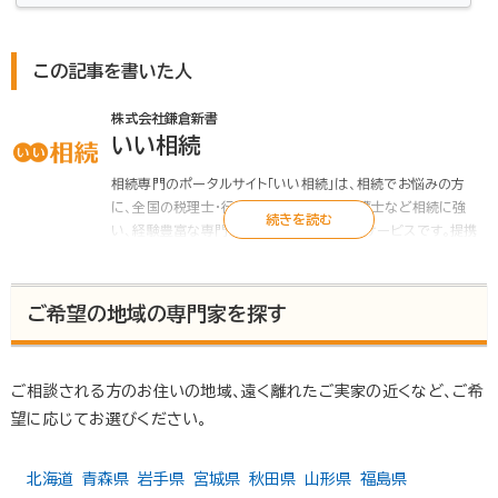
男性）相続手続きでどのようなお悩みがあって「いい相続」
にご相談いただいたのかをお話しいただきました。相続税
申告の期限が迫っているのに税理士が見つからない！昨
年の3月、母が亡くなりました。父はもう随分前に亡くなっ
ていたので、相続するのは兄と私。兄は他県で暮らしてい
この記事を書いた人
たので、手続きは私がすることになりましたが、兄にも自分
の分の書類を集めてもら…
株式会社鎌倉新書
いい相続
相続専門のポータルサイト「いい相続」は、相続でお悩みの方
に、全国の税理士・行政書士・司法書士・弁護士など相続に強
い、経験豊富な専門家をお引き合わせするサービスです。提携
する税理士・行政書士は初回面談無料、相続のお悩みをプロが
解決します。遺言書や遺産分割協議書の作成、相続税申告のご
相談、相続手続の代行など「いい相続」にお任せください。
ご希望の地域の専門家を探す
また「いい相続」では、相続に関連する有資格者の皆様に、監修
のご協力をいただいています。
▶ いい相続とは
ご相談される方のお住いの地域、遠く離れたご実家の近くなど、ご希
▶ 監修者紹介 | いい相続
望に応じてお選びください。
北海道
青森県
岩手県
宮城県
秋田県
山形県
福島県