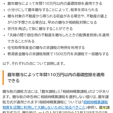
暦年贈与によって年間
110
万円以内の基礎控除を適用できる
小分けにして暦年贈与することによって、税率を抑えられる
贈与対象の不動産から得られる収益がある場合や、不動産の値上
がりが予想される場合は、早めの贈与が相続税対策になる
世代を飛ばして孫に贈与することができる
「夫婦の間で居住用の不動産を贈与したときの配偶者控除」を適用
できることがある
住宅取得等資金の贈与の非課税の特例を利用する
教育資金贈与の非課税制度で1500万円を非課税で一括贈与する
以下、それぞれの点について説明します。
暦年贈与によって年間
110
万円以内の基礎控除を適用
できる
贈与税の課税方法には、「暦年課税」と「相続時精算課税」の
2
つがあり
ます。 贈与税の申告時に相続時精算課税を選択しない限りは、暦年課
税方式が適用されます（相続時精算課税については「
相続時精算課税
制度を迂闊に利用して大損しないために知るべきこと
」参照）。
暦年課
税方式では、贈与税は、一人の人が
1
月
1
日から
12
月
31
日までの
1
年