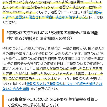
求を受けてから弁済しても構わないのですが、
遺族間のトラブルを回
避するためには、生前贈与を行う際に、遺留分を侵害しない程度にと
どめておいた方がよい
でしょう。 遺留分について詳しくは「
生前贈与
によって遺留分を侵害された場合に侵害額を請求する方法
」をご参照
ください。
特別受益の持ち戻しにより受贈者の相続分が減る可能
性がある（受贈者が法定相続人の場合）
特別受益とは、相続人が複数いる場合に、一部の相続人が、被相続人か
らの遺贈や贈与によって特別に受けた利益のことです。 特別受益があ
った場合は、特別受益の価額を相続財産の価額に加えて相続分を算定
し、その相続分から特別受益の価額を控除して特別受益者の相続分は
算定されます。 しかし、
被相続人が特別受益の持戻しを免除する意思
を表示した場合は、持戻しを防ぐことができので、遺言等によって、持
戻し免除の意思表示をしておくとよい
でしょう。 特別受益の持戻しに
ついて詳しくは「
特別受益とは？特別受益によって相続分を減らされ
ないための全知識
」をご参照ください。
老後資金が不足しないように必要な老後資金を計算し
て念のために多めに残しておく