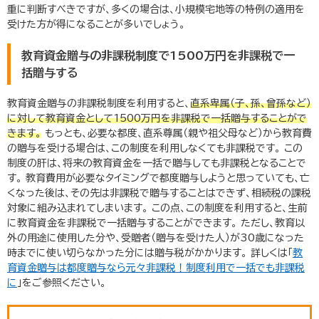
重に判断すべきですが、多くの場合は、小規模宅地等の特例の適用を
受けた方が得になることが多いでしょう。
教育資金贈与の非課税制度で
1500
万円を非課税で一
括贈与する
教育資金贈与の非課税制度を利用すると、
直系卑属（子、孫、曾孫など）
に対して教育資金として
1500
万円を非課税で一括贈与することがで
きます。
もっとも、必要な都度、直系尊属（親や祖父母など）から教育費
の贈与を受ける場合は、この制度を利用しなくても非課税です。 この
制度の肝は、将来の教育資金を一括で贈与しても非課税となることで
す。 教育費用が必要なタイミングで都度贈与しようと思っていても、亡
くなった後は、その先は非課税で贈与することはできず、相続税の課税
対象に組み込まれてしまいます。 この点、この制度を利用すると、生前
に教育資金を非課税で一括贈与することができます。 ただし、教育以
外の用途に使用した分や、受贈者（贈与を受けた人）が
30
歳になった
時までに使い切らなかった分には贈与税がかかります。 詳しくは「
教
育資金贈与は都度贈与なら元々非課税！制度利用で一括でも非課税
に
」をご参照ください。