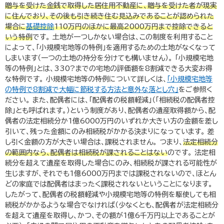
贈与を受けた金銭で取得した居住用不動産に、贈与を受けた者が現実
に住んでおり、その後も引き続き住む見込みであることが認められた
場合に
基礎控除
110
万円のほかに最高
2000
万円まで控除できると
いう特例
です。 土地が一つしかない場合は、この制度を利用すること
によって、「小規模宅地等の特例」を適用するための土地がなくなって
しまいます（一つの土地の持分を分けても構いません）。 「小規模宅地
等の特例」とは、
330
?までの宅地の評価額を
8
割減できる大変お得
な特例です。 小規模宅地等の特例について詳しくは、
「小規模宅地等
の特例で8割減で大幅に節税する方法と意外な落とし穴」
をご参照く
ださい。 また、配偶者には、「配偶者の税額軽減」（「相続税の配偶者控
除」とも呼ばれます。）という制度があり、配偶者の遺産取得額から、配
偶者の法定相続分か
1
億
6000
万円のいずれか大きい方の金額を差し
引いて、残った金額にのみ相続税がかかる決まりになっています。 差
し引く金額の方が大きい場合は、課税されません。 つまり、
法定相続分
の範囲内なら、配偶者は相続税が課されることはない
のです。 法定相
続分を超えて遺産を取得した場合にのみ、相続税が課される可能性が
生じますが、それでも
1
億
6000
万円までは課税されないので、ほとん
どの家庭では配偶者はまったく課税されないということになります。
したがって、配偶者の税額軽減や小規模宅地等の特例を駆使しても相
続税がかかるような場合でなければ（少なくとも、配偶者が法定相続分
を超えて遺産を取得し、かつ、その額が
1
億
6
千万円以上であることが