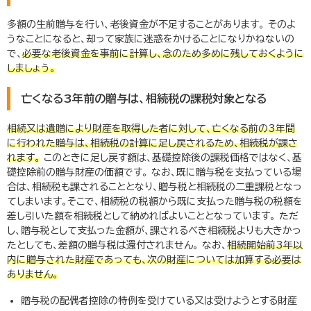
多額の生前贈与を行い、老後資金が不足することがあります。 そのよ
うなことになると、却って家族に迷惑をかけることになりかねないの
で、
必要な老後資金を事前に計算し、念のため多めに残しておくように
しましょう。
亡くなる
3
年前の贈与は、相続税の課税対象となる
相続又は遺贈により財産を取得した者に対して、亡くなる前の
3
年間
に行われた贈与は、相続税の計算に足し戻されるため、相続税が課さ
れます。
このときに足し戻す額は、基礎控除後の課税価格ではなく、基
礎控除前の贈与財産の価額です。 なお、既に贈与税を支払っている場
合は、相続税も課されることとなり、贈与税と相続税の二重課税となっ
てしまいます。そこで、相続税の税額から既に支払った贈与税の税額を
差し引いた額を相続税として納めればよいこととなっています。 ただ
し、贈与税として支払った金額が、課されるべき相続税よりも大きかっ
たとしても、差額の贈与税は還付されません。 なお、
相続開始前
3
年以
内に贈与された財産であっても、次の財産については加算する必要は
ありません。
贈与税の配偶者控除の特例を受けている又は受けようとする財産