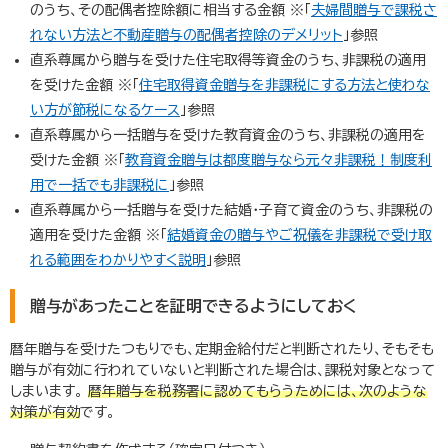
のうち、その配偶者控除額に相当する金額
※「
夫婦間贈与で課税さ
れない方法と不動産贈与の配偶者控除のデメリット
」参照
直系尊属から贈与を受けた住宅取得等資金のうち、非課税の適用
を受けた金額
※「
住宅取得資金贈与を非課税にする方法と使わな
い方が節税になるケース
」参照
直系尊属から一括贈与を受けた教育資金のうち、非課税の適用を
受けた金額
※「
教育資金贈与は都度贈与なら元々非課税！制度利
用で一括でも非課税に
」参照
直系尊属から一括贈与を受けた結婚・子育て資金のうち、非課税の
適用を受けた金額
※「
結婚資金の贈与やご祝儀を非課税で受け取
れる範囲をわかりやすく説明
」参照
贈与があったことを証明できるようにしておく
暦年贈与を受けたつもりでも、定期金給付だと判断されたり、そもそも
贈与が有効に行われていないと判断された場合は、課税対象となって
しまいます。
暦
年贈与を税務署に認めてもらうためには、次のような
対策が有効
です。