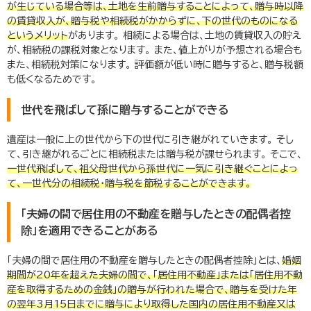
が生じている場合等は、土地を生前贈与することによって、贈与時以降
の賃貸収入が、贈与税や相続税がかからずに、下の世代のものになる
というメリット
があります。 相続による場合は、土地の賃貸収入の貯え
が、相続税の課税対象となります。 また、値上がりが予想される場合も
また、相続税対策になります。 評価額が低い時に贈与すると、贈与税額
も低くなるためです。
世代を飛ばして孫に贈与することができる
遺産は一般に上の世代から下の世代に引き継がれていきます。 そし
て、引き継がれるごとに相続税または贈与税が課せられます。 そこで、
一世代飛ばして、祖父母世代から孫世代に一気に引き継ぐことによっ
て、一世代分の相続税・贈与税を節税することができます。
「夫婦の間で居住用の不動産を贈与したときの配偶者控
除」を適用できることがある
「夫婦の間で居住用の不動産を贈与したときの配偶者控除」とは、
婚姻
期間が
20
年を超えた夫婦の間で、「居住用不動産」または「居住用不動
産を取得するための金銭」の贈与が行われた場合で、贈与を受けた年
の翌年
3
月
15
日までに贈与により取得した国内の居住用不動産又は