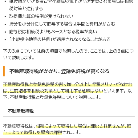
維持費がかかる場合や不動産の値下がりが予想される場合は相続
税対策と逆行する
取得費加算の特例が受けられない
持分を小分けにして贈与する場合は手間と費用がかさむ
贈与税は相続税よりもベースとなる税率が高い
「小規模宅地等の特例」が適用されなくなることがある
下の
3
点については前の項目で説明したので、ここでは、上の
3
点につ
いて説明します。
不動産取得税がかかり、登録免許税が高くなる
不動産取得税と登録免許税の割り増し分以上に節税メリットがなけれ
ば、生前贈与を相続税対策として利用する意味はない
といえます。 以
下、不動産取得税と登録免許税について説明します。
不動産取得税
不動産取得税は、
相続によって取得した場合は課税されませんが、贈
与によって取得した場合は課税
されます。