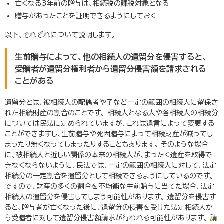
亡くなる
3
年前の贈与は、相続税の課税対象となる
贈与があったことを証明できるようにしておく
以下、それぞれについて説明します。
生前贈与によって、他の相続人の遺留分を侵害すると、
受贈者が遺留分権利者から遺留分侵害額を請求される
ことがある
遺留分とは、被相続人の配偶者や子など一定の範囲の相続人に留保さ
れた相続財産の割合のことです。 相続人となる人や各相続人の相続分
については民法に定められていますが、これは遺言によって変更する
ことができますし、生前贈与や死因贈与によって相続財産が減ってし
まったり無くなってしまったりすることもあります。 そのような場合
に、被相続人と近しい関係の本来の相続人が、まったく遺産を取得で
きなくならないように、民法では、一定の範囲の相続人に対して、法定
相続分の一定割合を遺留分として相続できるようにしているのです。
ですので、財産の多くの割合を不均衡な生前贈与に当てた場合、法定
相続人の遺留分を侵害してしまう可能性があります。 遺留分を侵害す
ると、贈与者が亡くなった後に、遺留分の侵害を受けた法定相続人か
ら受贈者に対して遺留分侵害額請求が行われる可能性があります。
請