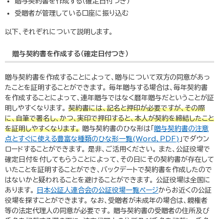
贈与契約書を作成する（確定日付つき）
受贈者が管理している口座に振り込む
以下、それぞれについて説明します。
贈与契約書を作成する（確定日付つき）
贈与契約書を作成することによって、贈与について双方の同意があっ
たことを証明することができます。 毎年贈与する場合は、毎年契約書
を作成することによって、連年贈与ではなく暦年贈与だということが証
明しやすくなります。
契約書には、記名と押印が必要ですが、その際
に、自筆で署名し、かつ、実印で押印すると、本人が契約を締結したこと
を証明しやすくなります。
贈与契約書のひな形は「
贈与契約書の注意
点とすぐに使える豊富な種類のひな形一覧(Word、PDF)
」でダウン
ロードすることができます。 是非、ご活用ください。 また、公証役場で
確定日付を付してもらうことによって、その日にその契約書が存在して
いたことを証明することができ、バックデートで契約書を作成したので
はないかと疑われることを避けることができます。 公証役場は全国に
あります。
日本公証人連合会の公証役場一覧ページ
からお近くの公証
役場を探すことができます。 なお、受贈者が未成年の場合は、親権者
等の法定代理人の同意が必要です。 贈与契約書の受贈者の住所及び