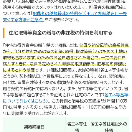
必要）、「夫婦の間で居住用の不動産を贈与したときの配偶者控除」を
適用する税金面でのメリットはないといえます。 配偶者の税額軽減に
ついて詳しくは「
配偶者の税額軽減の特例を活用して相続税を目一杯
安くする方法と注意点
」をご参照ください。
住宅取得等資金の贈与の非課税の特例を利用する
「住宅取得等資金の贈与税の非課税」とは、
父母や祖父母等の直系尊属
から、自分が住むための家の新築、取得、増改築等（そのための土地の
取得も含まれます）のためのお金を贈与された場合で、一定の要件を
満たすときに、法律で定められた非課税限度額まで、贈与税を非課税
にするという制度
です。 非課税限度額は、家屋の種類（省エネ等住宅か
どうか）、契約締結日、消費税率によって異なります。 なお、契約締結
日とは、家屋を建築するための請負契約等の契約締結日のことです。
贈与契約の締結日ではありません。 また、省エネ等住宅というのは、省
エネ等基準に適合することを証明された住宅のことです（
省エネ等基準
について詳しくはこちら
）。 この特例と贈与税の基礎控除（年間
110
万
円）は併用できるので、特例の非課税限度額＋
110
万円の贈与をその
年に非課税で受けることができます。
省エネ等住
省エネ等住宅以外の
契約締結日
宅
住宅