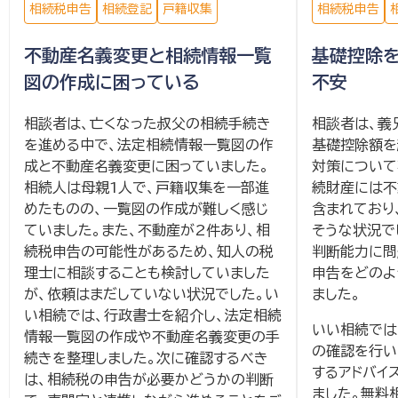
相続税申告
相続登記
戸籍収集
相続税申告
不動産名義変更と相続情報一覧
基礎控除
図の作成に困っている
不安
相談者は、亡くなった叔父の相続手続き
相談者は、義
を進める中で、法定相続情報一覧図の作
基礎控除額を
成と不動産名義変更に困っていました。
対策について
相続人は母親1人で、戸籍収集を一部進
続財産には不
めたものの、一覧図の作成が難しく感じ
含まれており
ていました。また、不動産が2件あり、相
そうな状況で
続税申告の可能性があるため、知人の税
判断能力に問
理士に相談することも検討していました
申告をどのよ
が、依頼はまだしていない状況でした。い
ました。
い相続では、行政書士を紹介し、法定相続
いい相続では
情報一覧図の作成や不動産名義変更の手
の確認を行い
続きを整理しました。次に確認するべき
するアドバイ
は、相続税の申告が必要かどうかの判断
ました。無料