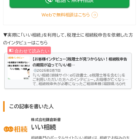
Webで無料相談はこちら
▼実際に「いい相続」を利用して、税理士に相続税申告を依頼した方
のインタビューはこちら
【お客様インタビュー】税理士が見つからない！相続税申告
の期限が迫って「いい相…
2026年8月7日
「いい相続（姉妹サイト：e行政書士、e税理士等を含む）」を
ご利用いただいた方へのインタビュー。お母様が亡くなっ
て、相続税申告が必要になったご相談者様（福岡県/60代
男性）相続手続きでどのようなお悩みがあって「いい相続」
にご相談いただいたのかをお話しいただきました。相続税
申告の期限が迫っているのに税理士が見つからない！昨
年の3月、母が亡くなりました。父はもう随分前に亡くなっ
ていたので、相続するのは兄と私。兄は他県で暮らしてい
この記事を書いた人
たので、手続きは私がすることになりましたが、兄にも自分
の分の書類を集めてもら…
株式会社鎌倉新書
いい相続
相続専門のポータルサイト「いい相続」は、相続でお悩みの方