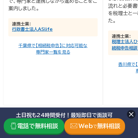
で、専門家と連携しながら進めることをご
流れと必要書
案内しました。
を税理士と一
た。
連携士業：
行政書士法人ASlife
連携士業：
税理士法人ひ
千葉県で【相続税申告】に対応可能な
続税申告相談
専門家一覧を見る
香川県で
土日祝も24時間受付！最短即日で面談可
相談事例一覧
電話で無料相談
Web
無料相談
で