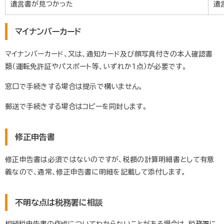
遺言書が見つかった
遺
マイナンバーカード
マイナンバーカード、又は、通知カード及び顔写真付きの本人確認書
類（運転免許証やパスポート等、いずれか1点）が必要です。
窓口で手続きする場合は提示で構いません。
郵送で手続きする場合はコピーを同封します。
修正申告書
修正申告書は必須ではないのですが、税額の計算明細書として有意
義なので、通常、修正申告書に明細を記載して添付します。
不明な点は税務署に相談
相続税申告書の作成についてわからないことがある場合は、税務署に