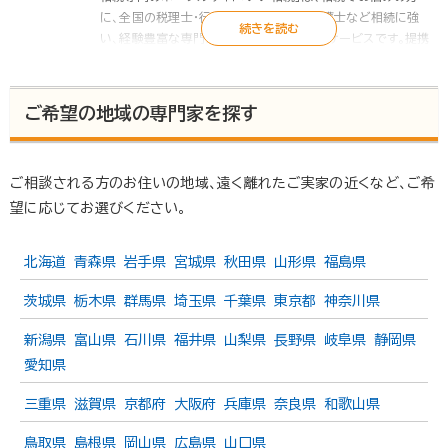
に、全国の税理士・行政書士・司法書士・弁護士など相続に強
い、経験豊富な専門家をお引き合わせするサービスです。提携
する税理士・行政書士は初回面談無料、相続のお悩みをプロが
解決します。遺言書や遺産分割協議書の作成、相続税申告のご
相談、相続手続の代行など「いい相続」にお任せください。
ご希望の地域の専門家を探す
また「いい相続」では、相続に関連する有資格者の皆様に、監修
のご協力をいただいています。
▶ いい相続とは
ご相談される方のお住いの地域、遠く離れたご実家の近くなど、ご希
▶ 監修者紹介 | いい相続
望に応じてお選びください。
北海道
青森県
岩手県
宮城県
秋田県
山形県
福島県
茨城県
栃木県
群馬県
埼玉県
千葉県
東京都
神奈川県
新潟県
富山県
石川県
福井県
山梨県
長野県
岐阜県
静岡県
愛知県
三重県
滋賀県
京都府
大阪府
兵庫県
奈良県
和歌山県
鳥取県
島根県
岡山県
広島県
山口県