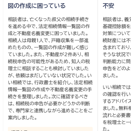
図の作成に困っている
不安
相談者は、亡くなった叔父の相続手続き
相談者は、義
を進める中で、法定相続情報一覧図の作
基礎控除額を
成と不動産名義変更に困っていました。
対策について
相続人は母親1人で、戸籍収集を一部進
続財産には不
めたものの、一覧図の作成が難しく感じ
含まれており
ていました。また、不動産が2件あり、相
そうな状況で
続税申告の可能性があるため、知人の税
判断能力に問
理士に相談することも検討していました
申告をどのよ
が、依頼はまだしていない状況でした。い
ました。
い相続では、行政書士を紹介し、法定相続
いい相続では
情報一覧図の作成や不動産名義変更の手
の確認を行い
続きを整理しました。次に確認するべき
するアドバイ
は、相続税の申告が必要かどうかの判断
ました。無料
で、専門家と連携しながら進めることをご
流れと必要書
案内しました。
を税理士と一
た。