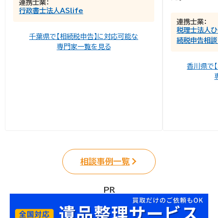
連携士業：
行政書士法人ASlife
連携士業：
税理士法人ひ
千葉県で【相続税申告】に対応可能な
続税申告相談
専門家一覧を見る
香川県で
相談事例一覧
PR