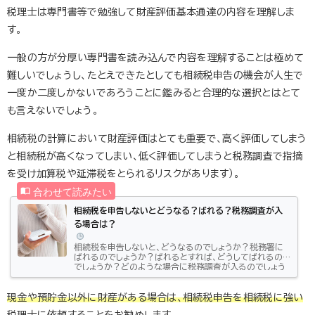
税理士は専門書等で勉強して財産評価基本通達の内容を理解しま
す。
一般の方が分厚い専門書を読み込んで内容を理解することは極めて
難しいでしょうし、たとえできたとしても相続税申告の機会が人生で
一度か二度しかないであろうことに鑑みると合理的な選択とはとて
も言えないでしょう。
相続税の計算において財産評価はとても重要で、高く評価してしまう
と相続税が高くなってしまい、低く評価してしまうと税務調査で指摘
を受け加算税や延滞税をとられるリスクがあります）。
相続税を申告しないとどうなる？ばれる？税務調査が入
る場合は？
相続税を申告しないと、どうなるのでしょうか？税務署に
ばれるのでしょうか？ばれるとすれば、どうしてばれるの
でしょうか？どのような場合に税務調査が入るのでしょう
か？このような相続税申告に関する疑問に対して、わかり
やすく丁寧に説明します。是非、参考にしてください。相続
税を申告しなくてもよい場合もある被相続人（亡くなった
現金や預貯金以外に財産がある場合は、相続税申告を相続税に強い
人）から相続、遺贈（遺言によって財産を取得させること）
税理士に依頼することをお勧め
します。