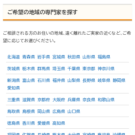
解決します。遺言書や遺産分割協議書の作成、相続税申告のご
相談、相続手続の代行など「いい相続」にお任せください。
ご希望の地域の専門家を探す
また「いい相続」では、相続に関連する有資格者の皆様に、監修
のご協力をいただいています。
▶ いい相続とは
ご相談される方のお住いの地域、遠く離れたご実家の近くなど、ご希
▶ 監修者紹介 | いい相続
望に応じてお選びください。
北海道
青森県
岩手県
宮城県
秋田県
山形県
福島県
茨城県
栃木県
群馬県
埼玉県
千葉県
東京都
神奈川県
新潟県
富山県
石川県
福井県
山梨県
長野県
岐阜県
静岡県
愛知県
三重県
滋賀県
京都府
大阪府
兵庫県
奈良県
和歌山県
鳥取県
島根県
岡山県
広島県
山口県
徳島県
香川県
愛媛県
高知県
福岡県
佐賀県
長崎県
熊本県
大分県
宮崎県
鹿児島
沖縄県