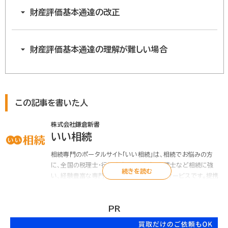
財産評価基本通達の改正
財産評価基本通達の理解が難しい場合
この記事を書いた人
株式会社鎌倉新書
いい相続
相続専門のポータルサイト「いい相続」は、相続でお悩みの方
に、全国の税理士・行政書士・司法書士・弁護士など相続に強
い、経験豊富な専門家をお引き合わせするサービスです。提携
する税理士・行政書士は初回面談無料、相続のお悩みをプロが
解決します。遺言書や遺産分割協議書の作成、相続税申告のご
相談、相続手続の代行など「いい相続」にお任せください。
PR
また「いい相続」では、相続に関連する有資格者の皆様に、監修