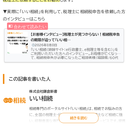
や相続時精算課税に係る贈与によって財産を取得した各
人の課税価格の合計額が、遺産に係る基礎控除額を超える
場合、その財産を取得した人...
▼実際に「いい相続」を利用して、税理士に相続税申告を依頼した方
のインタビューはこちら
【お客様インタビュー】税理士が見つからない！相続税申告
の期限が迫って「いい相…
2026年8月8日
「いい相続（姉妹サイト：e行政書士、e税理士等を含む）」を
ご利用いただいた方へのインタビュー。お母様が亡くなっ
て、相続税申告が必要になったご相談者様（福岡県/60代
男性）相続手続きでどのようなお悩みがあって「いい相続」
にご相談いただいたのかをお話しいただきました。相続税
申告の期限が迫っているのに税理士が見つからない！昨
年の3月、母が亡くなりました。父はもう随分前に亡くなっ
ていたので、相続するのは兄と私。兄は他県で暮らしてい
この記事を書いた人
たので、手続きは私がすることになりましたが、兄にも自分
の分の書類を集めてもら…
株式会社鎌倉新書
いい相続
相続専門のポータルサイト「いい相続」は、相続でお悩みの方
に、全国の税理士・行政書士・司法書士・弁護士など相続に強
い、経験豊富な専門家をお引き合わせするサービスです。提携
する税理士・行政書士は初回面談無料、相続のお悩みをプロが